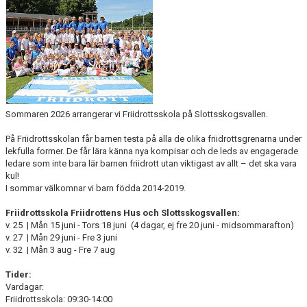
HÖSTLOV
SPORTLOV
FAQ OM VÅR FRIIDROTTSSKOLA
DOKUMENT
Sommaren 2026 arrangerar vi Friidrottsskola på Slottsskogsvallen.
KONTAKT
På Friidrottsskolan får barnen testa på alla de olika friidrottsgrenarna under
lekfulla former. De får lära känna nya kompisar och de leds av engagerade
ledare som inte bara lär barnen friidrott utan viktigast av allt – det ska vara
kul!
I sommar välkomnar vi barn födda 2014-2019.
Friidrottsskola Friidrottens Hus och Slottsskogsvallen:
v. 25 | Mån 15 juni - Tors 18 juni (4 dagar, ej fre 20 juni - midsommarafton)
v. 27 | Mån 29 juni - Fre 3 juni
v. 32 | Mån 3 aug - Fre 7 aug
Tider:
Vardagar:
Friidrottsskola: 09:30-14:00