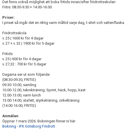
Det finns också möjlighet att boka fritids innan/efter friidrottsskolan
Fritis: 08.30-9.30 + 14.00-16.00
Priser:
I priset så ingår det en riktig varm måltid varje dag, t-shirt och vattenflaska.
Friidrottsskola
v. 25 | 1600 kr för 4 dagar
v. 27 + v. 32 | 1900 kr för 5 dagar
Fritids
v. 25 | 600 kr för 4 dagar
v. 27,32 : 700 kr för 5 dagar
Dagarna ser ut som följande:
(08.30-09.30, FRITIS)
09.30-10.00, samling
10.00-12.00, teknikträning; Sprint, häck, hopp, kast
12.00-13.00, varm lunch
13.00-14.00, stafett, styrketräning, cirkelträning
(14.00-16.00, FRITIS)
Anmälan
Öppnar 1 mars 2026. Bokningen finner ni här:
Bokning - IFK Göteborg Friidrott