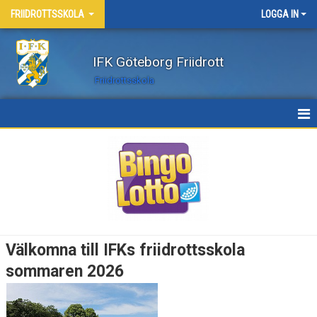
FRIIDROTTSSKOLA
LOGGA IN
IFK Göteborg Friidrott
Friidrottsskola
HEM
PEP ATHLETICS
SOMMAR
ANMÄLAN
Välkomna till IFKs friidrottsskola
BILDGALLERI
sommaren 2026
NYHETER