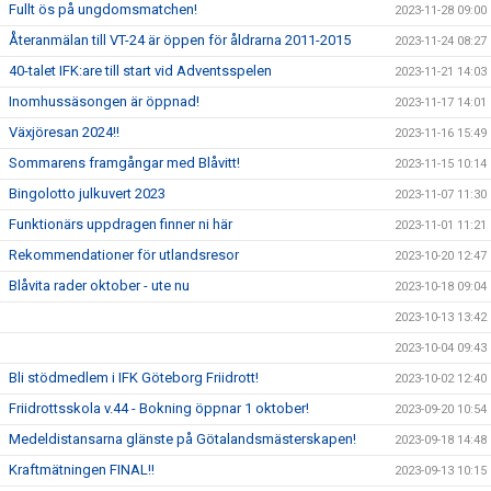
Fullt ös på ungdomsmatchen!
2023-11-28 09:00
Återanmälan till VT-24 är öppen för åldrarna 2011-2015
2023-11-24 08:27
40-talet IFK:are till start vid Adventsspelen
2023-11-21 14:03
Inomhussäsongen är öppnad!
2023-11-17 14:01
Växjöresan 2024!!
2023-11-16 15:49
Sommarens framgångar med Blåvitt!
2023-11-15 10:14
Bingolotto julkuvert 2023
2023-11-07 11:30
Funktionärs uppdragen finner ni här
2023-11-01 11:21
Rekommendationer för utlandsresor
2023-10-20 12:47
Blåvita rader oktober - ute nu
2023-10-18 09:04
2023-10-13 13:42
2023-10-04 09:43
Bli stödmedlem i IFK Göteborg Friidrott!
2023-10-02 12:40
Friidrottsskola v.44 - Bokning öppnar 1 oktober!
2023-09-20 10:54
Medeldistansarna glänste på Götalandsmästerskapen!
2023-09-18 14:48
Kraftmätningen FINAL!!
2023-09-13 10:15