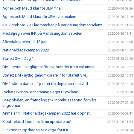
2022-07-06 09:47
Agnes och Maud klar för JEM final!!
2022-07-04 09:26
Agnes och Maud klara för JEM i Jerusalem
2022-06-28 17:19
IFK Göteborg 7:a i lagmatchen på Världsungdomsspelen!!
2022-06-21 11:35
Medaljregn över IFK på Världsungdomsspelen
2022-06-20 19:41
Sävedalsspelen 11-12 juni
2022-06-15 16:00
Nationaldagskampen 2022
2022-06-08 10:39
Stafett SM - Dag 1
2022-05-28 22:26
Div 1 herrar - slagläge inför avgörandet trots vakanser...
2022-05-23 13:27
Stafett DM - nyttig genomkörare inför Stafett SM...
2022-05-22 16:03
Div 1 södra damer - 1p efter trejdeplatsen i halvtid
2022-05-22 14:13
Lyckat tävlings- och träningsläger i Tyskland
2022-05-10
SM-pokalen, en framgångsrik inomhussäsong för våra
2022-05-07 07:15
ungdomar
Anmälan till Nationaldagskampen 2022 har öppnat!
2022-05-04 09:41
Klubbrekord inomhus är nu uppdaterad!
2022-04-25 11:54
Funktionäruppdragen är viktiga för IFK!
2022-04-14