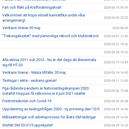
Fart och fläkt på Kraftmätningskval!
2020-06-10 09:39
Välkommen att köpa virtuell kamratfika under våra
2020-06-05 22:50
arrangemang!
Veckans Grenar 30 maj
2020-06-03
"Trekungakastet" med personliga rekord och klubbrekord
2020-06-01 12:40
2020-05-31 14:56
2020-05-28 10:53
Alla aktiva 2011 och 2012 - Nu är det dags att återanmäla
2020-05-19 10:49
sig till HT-20
Veckans Grenar - Nästa tillfälle: 30 maj
2020-05-18 14:40
Tävlingar i sikte - veckans grenar!
2020-05-11 12:00
Pga rådande pandemi är Nationaldagskampen 2020
2020-05-06 15:48
inställd! Hoppas få välkomna er 6 juni 2021 istället
Friidrottsskolan och Covid-19
2020-05-05 09:28
Uppdatering av tävlingsfrågan 2020 - ny prövning den 15/5
2020-04-29 14:48
Målsaättningar och arbetsprocess för årets SM tävlingar
2020-04-29 14:44
Stafett SM 30-31/5 uppskjutet!
2020-04-29 14:20