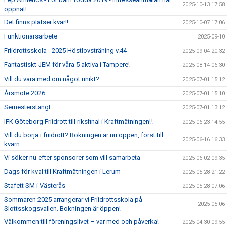
2025-10-13 17:58
öppnat!
Det finns pIatser kvar!!
2025-10-07 17:06
Funktionärsarbete
2025-09-10
Friidrottsskola - 2025 Höstlovsträning v.44
2025-09-04 20:32
Fantastiskt JEM för våra 5 aktiva i Tampere!
2025-08-14 06:30
Vill du vara med om något unikt?
2025-07-01 15:12
Årsmöte 2026
2025-07-01 15:10
Semesterstängt
2025-07-01 13:12
IFK Göteborg Friidrott till riksfinal i Kraftmätningen!!
2025-06-23 14:55
Vill du börja i friidrott? Bokningen är nu öppen, först till
2025-06-16 16:33
kvarn
Vi söker nu efter sponsorer som vill samarbeta
2025-06-02 09:35
Dags för kval till Kraftmätningen i Lerum
2025-05-28 21:22
Stafett SM i Västerås
2025-05-28 07:06
Sommaren 2025 arrangerar vi Friidrottsskola på
2025-05-06
Slottsskogsvallen. Bokningen är öppen!
Välkommen till föreningslivet – var med och påverka!
2025-04-30 09:55