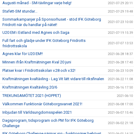
Augusti månad - SM-tävlingar varje helg!
2021-07-29 20:11
Stafett-SM stundar...
2021-07-29 19:48
Sommarkampanjer på Sponsorhuset - stöd IFK Göteborg
2021-07-23 10:00
Friidrott när du handlar på nätet!
U20 EM i Estland med Agnes och Saga
2021-07-19 15:39
Full fart och glädje under IFK Göteborg Friidrotts
2021-07-07 13:53
friidrottsskola
Agnes klar för U20 EM!!
2021-06-28 18:37
Minnen ifrån Kraftmätningen Kval 20 juni
2021-06-28 17:40
Platser kvar i Friidrottsskolan v.28 och v.32!
2021-06-23 10:09
Kraftmätningen kvaltävling - Lag Vit lätt vidare till riksfinalen
2021-06-22 11:08
Kraftmätningen Kvaltävling 20/6
2021-06-16 17:50
TREKUNGAMÖTET 2021 (HOPPET)
2021-06-10
Välkommen Funktionär Göteborgsvarvet 2021!
2021-06-08 17:00
Inbjudan till Världsungdomsspelen 2021
2021-06-07 15:46
Dagsprogram, tidsprogram och PM för IFK Göteborg
2021-06-02 21:18
Challenge
IFK Göteborg Challenge närmar sig - funktionärer behövs!
2021-06-01 14:15