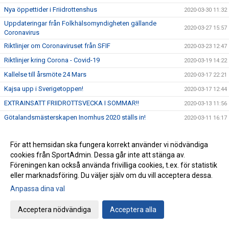
Nya öppettider i Friidrottenshus
2020-03-30 11:32
Uppdateringar från Folkhälsomyndigheten gällande
2020-03-27 15:57
Coronavirus
Riktlinjer om Coronaviruset från SFIF
2020-03-23 12:47
Riktlinjer kring Corona - Covid-19
2020-03-19 14:22
Kallelse till årsmöte 24 Mars
2020-03-17 22:21
Kajsa upp i Sverigetoppen!
2020-03-17 12:44
EXTRAINSATT FRIIDROTTSVECKA I SOMMAR!!
2020-03-13 11:56
Götalandsmästerskapen Inomhus 2020 ställs in!
2020-03-11 16:17
Pressträff utan rekommendationer - Vi fortsätter planera
2020-03-11 14:47
inför GM
För att hemsidan ska fungera korrekt använder vi nödvändiga
GM inväntar besked från dagens pressträff kl 14.00
cookies från SportAdmin. Dessa går inte att stänga av.
2020-03-11 09:18
Föreningen kan också använda frivilliga cookies, t.ex. för statistik
IUSM i Örebro - Dag 1 - Åh, så många glädjeämnen!!
2020-03-07 20:56
eller marknadsföring. Du väljer själv om du vill acceptera dessa.
Rekordstor trupp till IUSM i Örebro 7-8 mars 2020
2020-03-07 09:55
Anpassa dina val
9 medaljer till våra tävlande på veteran-SM i Malmö!
2020-03-02 10:07
Acceptera nödvändiga
Acceptera alla
IJSM dag 2 - Lucas och Erik´s tur att persa!
2020-03-01 16:01
IJSM Dag 1 - Pers för Samuel och Linnea!!
2020-02-29 20:45