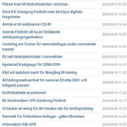
Platser kvar till friidrottsskolan i sommar...
2020-04-27 21:06
Stöd IFK Götegorg Friidrott med att köpa digitala
2020-04-27 11:05
bingolotter
Anmäl er till webinarium 23/4!!
2020-04-23 14:56
Svensk Friidrott vill ha en fristående
2020-04-23 14:50
antidopningorganisation
Underlag om former för seniortävlingar under coronatider
2020-04-23 14:44
bereds
Ett nytt tävlingskoncept i coronatider
2020-04-23 13:13
Nystartad Kastgrupp för 2008-2009
2020-04-20 12:10
Råd vid sjukdom samt för återgång till träning
2020-04-18 11:33
All tävlingsverksamhet för seniorer (födda 2001 och
2020-04-18 11:14
tidigare) pausas
Korttidsarbete av personal
2020-04-16 11:35
Bli stödmedlem i IFK Göteborg Friidrott
2020-04-06 15:17
Vi backar en aning för att minska risk för smittspridning
2020-04-06 15:12
Ramverk för friidrottens tävlingar - gäller tillsvidare
2020-04-06 14:24
Information från SFIF
2020-04-03 19:37