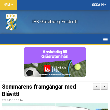
HEM
LOGGA IN
IFK Göteborg Friidrott
HEM
NYHETER
FÖRENINGEN
BÖRJA FRIIDROTTA / BLI MEDLEM
Sommarens framgångar med
<
>
KLÄDER
Blåvitt!
2023-11-15 10:14
LEDARE/UTBILDNING