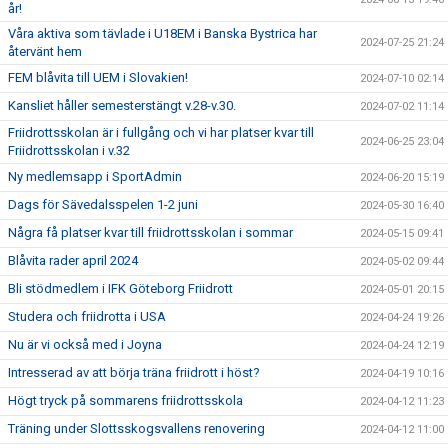
år!
Våra aktiva som tävlade i U18EM i Banska Bystrica har
2024-07-25 21:24
återvänt hem
FEM blåvita till UEM i Slovakien!
2024-07-10 02:14
Kansliet håller semesterstängt v.28-v.30.
2024-07-02 11:14
Friidrottsskolan är i fullgång och vi har platser kvar till
2024-06-25 23:04
Friidrottsskolan i v.32
Ny medlemsapp i SportAdmin
2024-06-20 15:19
Dags för Sävedalsspelen 1-2 juni
2024-05-30 16:40
Några få platser kvar till friidrottsskolan i sommar
2024-05-15 09:41
Blåvita rader april 2024
2024-05-02 09:44
Bli stödmedlem i IFK Göteborg Friidrott
2024-05-01 20:15
Studera och friidrotta i USA
2024-04-24 19:26
Nu är vi också med i Joyna
2024-04-24 12:19
Intresserad av att börja träna friidrott i höst?
2024-04-19 10:16
Högt tryck på sommarens friidrottsskola
2024-04-12 11:23
Träning under Slottsskogsvallens renovering
2024-04-12 11:00