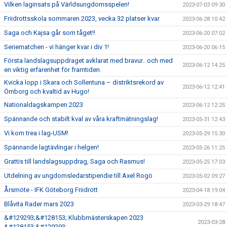
Vilken laginsats på Världsungdomsspelen!
2023-07-03 09:30
Friidrottsskola sommaren 2023, vecka 32 platser kvar
2023-06-28 10:42
Saga och Kajsa går som tåget!!
2023-06-20 07:02
Seriematchen - vi hänger kvar i div 1!
2023-06-20 06:15
Första landslagsuppdraget avklarat med bravur.. och med
2023-06-12 14:25
en viktig erfarenhet för framtiden.
Kvicka lopp i Skara och Sollentuna – distriktsrekord av
2023-06-12 12:41
Örnborg och kvaltid av Hugo!
Nationaldagskampen 2023
2023-06-12 12:25
Spännande och stabilt kval av våra kraftmätningslag!
2023-05-31 12:43
Vi kom trea i lag-USM!
2023-05-29 15:30
Spännande lagtävlingar i helgen!
2023-05-26 11:25
Grattis till landslagsuppdrag, Saga och Rasmus!
2023-05-25 17:03
Utdelning av ungdomsledarstipendie till Axel Rogö
2023-05-02 09:27
Årsmöte - IFK Göteborg Friidrott
2023-04-18 19:04
Blåvita Rader mars 2023
2023-03-29 18:47
&#129293;&#128153; Klubbmästerskapen 2023
2023-03-28
&#128153;&#129293;