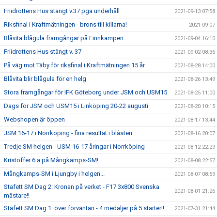
Friidrottens Hus stängt v.37 pga underhåll
2021-09-13 07:58
Riksfinal i Kraftmätningen - brons till killarna!
2021-09-07
Blåvita blågula framgångar på Finnkampen
2021-09-04 16:10
Friidrottens Hus stängt v. 37
2021-09-02 08:36
På väg mot Täby för riksfinal i Kraftmätningen 15 år
2021-08-28 14:00
Blåvita blir blågula för en helg
2021-08-26 13:49
Stora framgångar för IFK Göteborg under JSM och USM15
2021-08-25 11:00
Dags för JSM och USM15 i Linköping 20-22 augusti
2021-08-20 10:15
Webshopen är öppen
2021-08-17 13:44
JSM 16-17 i Norrköping - fina resultat i blåsten
2021-08-16 20:07
Tredje SM helgen - USM 16-17 åringar i Norrköping
2021-08-12 22:29
Kristoffer 6:a på Mångkamps-SM!
2021-08-08 22:57
Mångkamps-SM i Ljungby i helgen...
2021-08-07 08:59
Stafett SM Dag 2: Kronan på verket - F17 3x800 Svenska
2021-08-01 21:26
mästare!!
Stafett SM Dag 1: över förväntan - 4 medaljer på 5 starter!!
2021-07-31 21:44