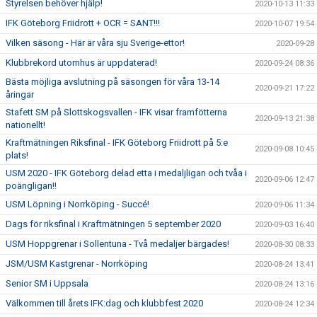
Styrelsen behöver hjälp!
2020-10-13 11:33
IFK Göteborg Friidrott + OCR = SANT!!!
2020-10-07 19:54
Vilken säsong - Här är våra sju Sverige-ettor!
2020-09-28
Klubbrekord utomhus är uppdaterad!
2020-09-24 08:36
Bästa möjliga avslutning på säsongen för våra 13-14
2020-09-21 17:22
åringar
Stafett SM på Slottskogsvallen - IFK visar framfötterna
2020-09-13 21:38
nationellt!
Kraftmätningen Riksfinal - IFK Göteborg Friidrott på 5:e
2020-09-08 10:45
plats!
USM 2020 - IFK Göteborg delad etta i medaljligan och tvåa i
2020-09-06 12:47
poängligan!!
USM Löpning i Norrköping - Succé!
2020-09-06 11:34
Dags för riksfinal i Kraftmätningen 5 september 2020
2020-09-03 16:40
USM Hoppgrenar i Sollentuna - Två medaljer bärgades!
2020-08-30 08:33
JSM/USM Kastgrenar - Norrköping
2020-08-24 13:41
Senior SM i Uppsala
2020-08-24 13:16
Välkommen till årets IFK:dag och klubbfest 2020
2020-08-24 12:34