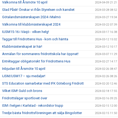
Välkomna till Årsmöte 10 april
2024-04-09 21:21
Glad Påsk! Önskar vi ifrån Styrelsen och kansliet
2024-03-28 08:52
Götalandsmästerskapen 2024 i Malmö
2024-03-27 19:34
Välkomna till klubbmästerskapet 2024
2024-03-22 07:39
IUSM15-16 i Växjö - vilken helg!
2024-03-17 16:38
Taggar till Friidrottens Hus - kom och hämta
2024-03-12 15:02
Klubbmästerskapet är här!
2024-03-12 10:17
Anmälan för sommarens friidrottskola har öppnat!
2024-03-07 11:29
Entrétaggar obligatoriskt för Friidrottens Hus
2024-02-27 14:17
Inbjudan till Årsmöte 10 april
2024-02-26 08:47
IJSM/USM17 – sju medaljer!
2024-02-26 08:26
STS Education samarbetar med IFK Göteborg Friidrott
2024-02-20 12:46
Vilket ISM! Guld och brons
2024-02-18 17:55
Friidrottsläger sportlovet över
2024-02-16 09:25
ISM i helgen i Karlstad - rekordstor trupp
2024-02-15 12:00
Tredje bästa friidrottsföreningen att sälja Bingolotter
2024-02-15 11:50