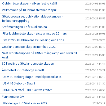
Klubbmästerskapen - vilken festlig kväll!
2022-04-06 15:06
Välkommen på Klubbmästerskap 2 april!
2022-03-31 11:38
Göteborgsvarvet och Nationaldagskampen -
2022-03-28 15:52
funktionärsuppdrag
Kraftmätningen 17 år i Sollentuna
2022-03-28 11:08
IFK:s klubbmästerskap - sista anm.dag 25 mars
2022-03-23 10:05
IGM 2022 - Klubbrekord av Blessing och Ebba
2022-03-23
Götalandsmästerskapen Inomhus 2022
2022-03-22 15:40
Näst största truppen på USM i mångkamp och silver till
2022-03-21 15:33
Axel!
Så livesänds Götalandsmästerskapen
2022-03-17 14:44
Årsmöte IFK Göteborg Friidrott
2022-03-16 09:21
IUSM i Göteborg dag 2 - medaljerna trillar in...
2022-03-13 16:15
IUSM i Göteborg - Dag 1
2022-03-12 21:30
IJSM i Skellefteå - 8 IFK aktiva i farten
2022-03-12 20:59
Funktionärer GM
2022-03-11 14:56
Utbildningar UC Väst - våren 2022
2022-03-11