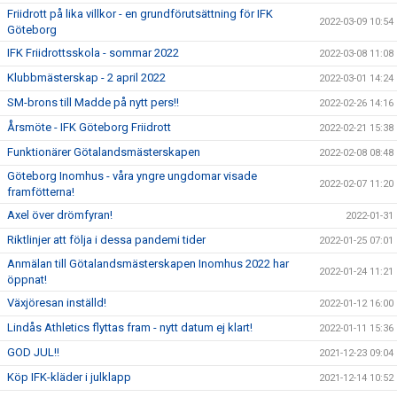
Friidrott på lika villkor - en grundförutsättning för IFK
2022-03-09 10:54
Göteborg
IFK Friidrottsskola - sommar 2022
2022-03-08 11:08
Klubbmästerskap - 2 april 2022
2022-03-01 14:24
SM-brons till Madde på nytt pers!!
2022-02-26 14:16
Årsmöte - IFK Göteborg Friidrott
2022-02-21 15:38
Funktionärer Götalandsmästerskapen
2022-02-08 08:48
Göteborg Inomhus - våra yngre ungdomar visade
2022-02-07 11:20
framfötterna!
Axel över drömfyran!
2022-01-31
Riktlinjer att följa i dessa pandemi tider
2022-01-25 07:01
Anmälan till Götalandsmästerskapen Inomhus 2022 har
2022-01-24 11:21
öppnat!
Växjöresan inställd!
2022-01-12 16:00
Lindås Athletics flyttas fram - nytt datum ej klart!
2022-01-11 15:36
GOD JUL!!
2021-12-23 09:04
Köp IFK-kläder i julklapp
2021-12-14 10:52