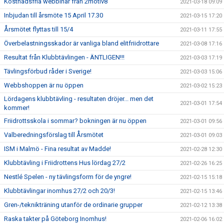
Kostnadsfria webbinar från 2motiv8
2021-03-18 09:09
Inbjudan till årsmöte 15 April 17.30
2021-03-15 17:20
Årsmötet flyttas till 15/4
2021-03-11 17:55
Överbelastningsskador är vanliga bland elitfriidrottare
2021-03-08 17:16
Resultat från Klubbtävlingen - ÄNTLIGEN!!!
2021-03-03 17:19
Tävlingsförbud råder i Sverige!
2021-03-03 15:06
Webbshoppen är nu öppen
2021-03-02 15:23
Lördagens klubbtävling - resultaten dröjer... men det
2021-03-01 17:54
kommer!
Friidrottsskola i sommar? bokningen är nu öppen
2021-03-01 09:56
Valberedningsförslag till Årsmötet
2021-03-01 09:03
ISM i Malmö - Fina resultat av Madde!
2021-02-28 12:30
Klubbtävling i Friidrottens Hus lördag 27/2
2021-02-26 16:25
Nestlé Spelen - ny tävlingsform för de yngre!
2021-02-15 15:18
Klubbtävlingar inomhus 27/2 och 20/3!
2021-02-15 13:46
Gren-/teknikträning utanför de ordinarie grupper
2021-02-12 13:38
Raska takter på Göteborg Inomhus!
2021-02-06 16:02