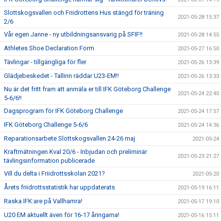
Slottskogsvallen och Friidrottens Hus stängd för träning
2021-05-28 15:37
2/6
Vår egen Janne - ny utbildningsansvarig på SFIF!!
2021-05-28 14:55
Athletes Shoe Declaration Form
2021-05-27 16:50
Tävlingar - tillgängliga för fler
2021-05-26 13:39
Glädjebeskedet - Tallinn räddar U23-EM!!
2021-05-26 13:33
Nu är det fritt fram att anmäla er till IFK Göteborg Challenge
2021-05-24 22:40
5-6/6!!
Dagsprogram för IFK Göteborg Challenge
2021-05-24 17:57
IFK Göteborg Challenge 5-6/6
2021-05-24 14:36
Reparationsarbete Slottskogsvallen 24-26 maj
2021-05-24
Kraftmätningen Kval 20/6 - Inbjudan och preliminär
2021-05-23 21:27
tävlingsinformation publicerade
Vill du delta i Friidrottsskolan 2021?
2021-05-20
Årets friidrottsstatistik har uppdaterats
2021-05-19 16:11
Raska IFK:are på Vallhamra!
2021-05-17 19:10
U20 EM aktuellt även för 16-17 åringarna!
2021-05-16 15:11