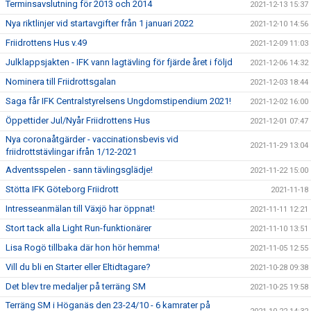
Terminsavslutning för 2013 och 2014
2021-12-13 15:37
Nya riktlinjer vid startavgifter från 1 januari 2022
2021-12-10 14:56
Friidrottens Hus v.49
2021-12-09 11:03
Julklappsjakten - IFK vann lagtävling för fjärde året i följd
2021-12-06 14:32
Nominera till Friidrottsgalan
2021-12-03 18:44
Saga får IFK Centralstyrelsens Ungdomstipendium 2021!
2021-12-02 16:00
Öppettider Jul/Nyår Friidrottens Hus
2021-12-01 07:47
Nya coronaåtgärder - vaccinationsbevis vid
2021-11-29 13:04
friidrottstävlingar ifrån 1/12-2021
Adventsspelen - sann tävlingsglädje!
2021-11-22 15:00
Stötta IFK Göteborg Friidrott
2021-11-18
Intresseanmälan till Växjö har öppnat!
2021-11-11 12:21
Stort tack alla Light Run-funktionärer
2021-11-10 13:51
Lisa Rogö tillbaka där hon hör hemma!
2021-11-05 12:55
Vill du bli en Starter eller Eltidtagare?
2021-10-28 09:38
Det blev tre medaljer på terräng SM
2021-10-25 19:58
Terräng SM i Höganäs den 23-24/10 - 6 kamrater på