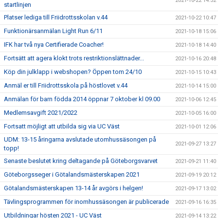
2021-10-22 14:32
startlinjen
Platser lediga till Friidrottsskolan v.44
2021-10-22 10:47
Funktionärsanmälan Light Run 6/11
2021-10-18 15:06
IFK har två nya Certifierade Coacher!
2021-10-18 14:40
Fortsätt att agera klokt trots restriktionslättnader...
2021-10-16 20:48
Köp din julklapp i webshopen? Öppen tom 24/10
2021-10-15 10:43
Anmäl er till Friidrottsskola på höstlovet v.44
2021-10-14 15:00
Anmälan för barn födda 2014 öppnar 7 oktober kl 09.00
2021-10-06 12:45
Medlemsavgift 2021/2022
2021-10-05 16:00
Fortsatt möjligt att utbilda sig via UC Väst
2021-10-01 12:06
UDM: 13-15 åringarna avslutade utomhussäsongen på
2021-09-27 13:27
topp!
Senaste beslutet kring deltagande på Göteborgsvarvet
2021-09-21 11:40
Göteborgsseger i Götalandsmästerskapen 2021
2021-09-19 20:12
Götalandsmästerskapen 13-14 år avgörs i helgen!
2021-09-17 13:02
Tävlingsprogrammen för inomhussäsongen är publicerade
2021-09-16 16:35
Utbildningar hösten 2021 - UC Väst
2021-09-14 13:22