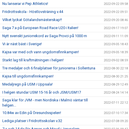
Nu lanserar vi Pep Athletics!
2022-09-22 09:58
Friidrottsskola - Höstlovsträning v.44
2022-09-22 09:51
Vilket lyckat Götalandsmästerskap!!
2022-09-20 08:46
Saga 7:a på European Road Race U20 i Italien!
2022-09-17 19:07
Nytt svenskt juniorrekord av Saga Provci på 1000 m
2022-09-11 11:09
Vi är näst bäst i Sverige!
2022-09-05 18:43
Kajsa var med och vann ungdomsfinnkampen!
2022-09-05 18:39
Starkt lag till kraftmätningen i helgen!
2022-09-02 08:59
Tre medaljer och 6 finalplatser för juniorerna i Sollentuna
2022-08-30 22:18
Kajsa till ungdomsfinnkampen!
2022-08-30 21:25
Medaljregn på USM i Uppsala!
2022-08-29 12:49
I helgen stundar USM 15-16 år och JSM/USM17
2022-08-24 14:14
Saga klar för JVM - men Nordiska i Malmö väntar till
2022-07-11 22:12
helgen...
10.84w av Edin på Öresundsspelen!
2022-07-10 17:34
Lediga platser i Friidrottsskolan v.32
2022-07-08 09:20
7:a och 14:de för Agnes och Maud i Jerusalem