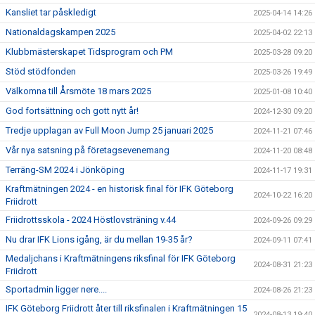
Kansliet tar påskledigt
2025-04-14 14:26
Nationaldagskampen 2025
2025-04-02 22:13
Klubbmästerskapet Tidsprogram och PM
2025-03-28 09:20
Stöd stödfonden
2025-03-26 19:49
Välkomna till Årsmöte 18 mars 2025
2025-01-08 10:40
God fortsättning och gott nytt år!
2024-12-30 09:20
Tredje upplagan av Full Moon Jump 25 januari 2025
2024-11-21 07:46
Vår nya satsning på företagsevenemang
2024-11-20 08:48
Terräng-SM 2024 i Jönköping
2024-11-17 19:31
Kraftmätningen 2024 - en historisk final för IFK Göteborg
2024-10-22 16:20
Friidrott
Friidrottsskola - 2024 Höstlovsträning v.44
2024-09-26 09:29
Nu drar IFK Lions igång, är du mellan 19-35 år?
2024-09-11 07:41
Medaljchans i Kraftmätningens riksfinal för IFK Göteborg
2024-08-31 21:23
Friidrott
Sportadmin ligger nere....
2024-08-26 21:23
IFK Göteborg Friidrott åter till riksfinalen i Kraftmätningen 15
2024-08-13 19:40