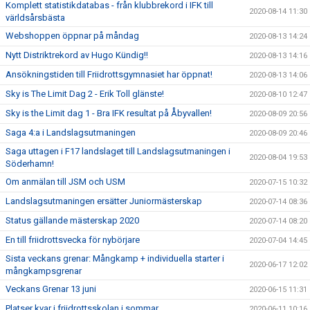
Komplett statistikdatabas - från klubbrekord i IFK till
2020-08-14 11:30
världsårsbästa
Webshoppen öppnar på måndag
2020-08-13 14:24
Nytt Distriktrekord av Hugo Kündig!!
2020-08-13 14:16
Ansökningstiden till Friidrottsgymnasiet har öppnat!
2020-08-13 14:06
Sky is The Limit Dag 2 - Erik Toll glänste!
2020-08-10 12:47
Sky is the Limit dag 1 - Bra IFK resultat på Åbyvallen!
2020-08-09 20:56
Saga 4:a i Landslagsutmaningen
2020-08-09 20:46
Saga uttagen i F17 landslaget till Landslagsutmaningen i
2020-08-04 19:53
Söderhamn!
Om anmälan till JSM och USM
2020-07-15 10:32
Landslagsutmaningen ersätter Juniormästerskap
2020-07-14 08:36
Status gällande mästerskap 2020
2020-07-14 08:20
En till friidrottsvecka för nybörjare
2020-07-04 14:45
Sista veckans grenar: Mångkamp + individuella starter i
2020-06-17 12:02
mångkampsgrenar
Veckans Grenar 13 juni
2020-06-15 11:31
Platser kvar i friidrottsskolan i sommar
2020-06-11 10:16