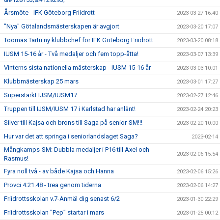
Årsmöte - IFK Göteborg Friidrott
2023-03-27 16:40
"Nya" Götalandsmästerskapen är avgjort
2023-03-20 17:07
Toomas Tartu ny klubbchef för IFK Göteborg Friidrott
2023-03-20 08:18
IUSM 15-16 år - Två medaljer och fem topp-åtta!
2023-03-07 13:39
Vinterns sista nationella mästerskap - IUSM 15-16 år
2023-03-03 10:01
Klubbmästerskap 25 mars
2023-03-01 17:27
Superstarkt IJSM/IUSM17
2023-02-27 12:46
Truppen till IJSM/IUSM 17 i Karlstad har anlänt!
2023-02-24 20:23
Silver till Kajsa och brons till Saga på senior-SM!!!
2023-02-20 10:00
Hur var det att springa i seniorlandslaget Saga?
2023-02-14
Mångkamps-SM: Dubbla medaljer i P16 till Axel och
2023-02-06 15:54
Rasmus!
Fyra noll två - av både Kajsa och Hanna
2023-02-06 15:26
Provci 4:21.48 - trea genom tiderna
2023-02-06 14:27
Friidrottsskolan v.7-Anmäl dig senast 6/2
2023-01-30 22:29
Friidrottsskolan ”Pep” startar i mars
2023-01-25 00:12