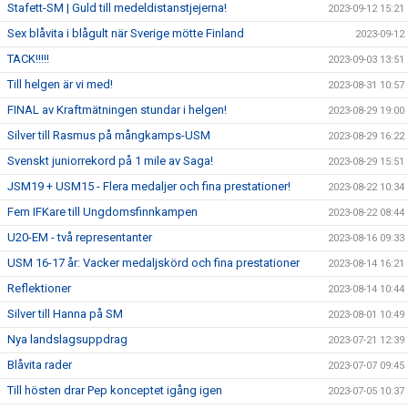
Stafett-SM | Guld till medeldistanstjejerna!
2023-09-12 15:21
Sex blåvita i blågult när Sverige mötte Finland
2023-09-12
TACK!!!!!
2023-09-03 13:51
Till helgen är vi med!
2023-08-31 10:57
FINAL av Kraftmätningen stundar i helgen!
2023-08-29 19:00
Silver till Rasmus på mångkamps-USM
2023-08-29 16:22
Svenskt juniorrekord på 1 mile av Saga!
2023-08-29 15:51
JSM19 + USM15 - Flera medaljer och fina prestationer!
2023-08-22 10:34
Fem IFKare till Ungdomsfinnkampen
2023-08-22 08:44
U20-EM - två representanter
2023-08-16 09:33
USM 16-17 år: Vacker medaljskörd och fina prestationer
2023-08-14 16:21
Reflektioner
2023-08-14 10:44
Silver till Hanna på SM
2023-08-01 10:49
Nya landslagsuppdrag
2023-07-21 12:39
Blåvita rader
2023-07-07 09:45
Till hösten drar Pep konceptet igång igen
2023-07-05 10:37