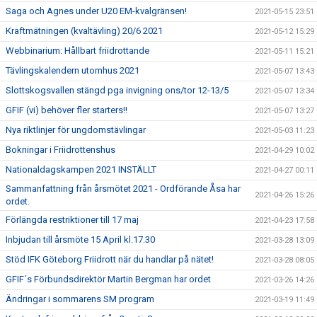
Saga och Agnes under U20 EM-kvalgränsen!
2021-05-15 23:51
Kraftmätningen (kvaltävling) 20/6 2021
2021-05-12 15:29
Webbinarium: Hållbart friidrottande
2021-05-11 15:21
Tävlingskalendern utomhus 2021
2021-05-07 13:43
Slottskogsvallen stängd pga invigning ons/tor 12-13/5
2021-05-07 13:34
GFIF (vi) behöver fler starters!!
2021-05-07 13:27
Nya riktlinjer för ungdomstävlingar
2021-05-03 11:23
Bokningar i Friidrottenshus
2021-04-29 10:02
Nationaldagskampen 2021 INSTÄLLT
2021-04-27 00:11
Sammanfattning från årsmötet 2021 - Ordförande Åsa har
2021-04-26 15:26
ordet.
Förlängda restriktioner till 17 maj
2021-04-23 17:58
Inbjudan till årsmöte 15 April kl.17.30
2021-03-28 13:09
Stöd IFK Göteborg Friidrott när du handlar på nätet!
2021-03-28 08:05
GFIF´s Förbundsdirektör Martin Bergman har ordet
2021-03-26 14:26
Ändringar i sommarens SM program
2021-03-19 11:49