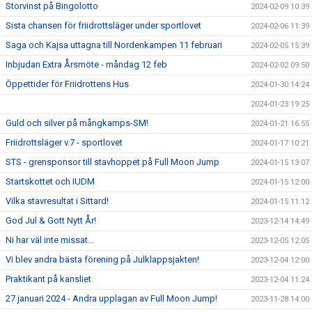
Storvinst på Bingolotto
2024-02-09 10:39
Sista chansen för friidrottsläger under sportlovet
2024-02-06 11:39
Saga och Kajsa uttagna till Nordenkampen 11 februari
2024-02-05 15:39
Inbjudan Extra Årsmöte - måndag 12 feb
2024-02-02 09:50
Öppettider för Friidrottens Hus
2024-01-30 14:24
2024-01-23 19:25
Guld och silver på mångkamps-SM!
2024-01-21 16:55
Friidrottsläger v.7 - sportlovet
2024-01-17 10:21
STS - grensponsor till stavhoppet på Full Moon Jump
2024-01-15 13:07
Startskottet och IUDM
2024-01-15 12:00
Vilka stavresultat i Sittard!
2024-01-15 11:12
God Jul & Gott Nytt År!
2023-12-14 14:49
Ni har väl inte missat...
2023-12-05 12:05
Vi blev andra bästa förening på Julklappsjakten!
2023-12-04 12:00
Praktikant på kansliet
2023-12-04 11:24
27 januari 2024 - Andra upplagan av Full Moon Jump!
2023-11-28 14:00