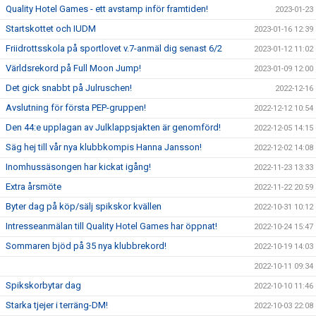
Quality Hotel Games - ett avstamp inför framtiden!
2023-01-23
Startskottet och IUDM
2023-01-16 12:39
Friidrottsskola på sportlovet v.7-anmäl dig senast 6/2
2023-01-12 11:02
Världsrekord på Full Moon Jump!
2023-01-09 12:00
Det gick snabbt på Julruschen!
2022-12-16
Avslutning för första PEP-gruppen!
2022-12-12 10:54
Den 44:e upplagan av Julklappsjakten är genomförd!
2022-12-05 14:15
Säg hej till vår nya klubbkompis Hanna Jansson!
2022-12-02 14:08
Inomhussäsongen har kickat igång!
2022-11-23 13:33
Extra årsmöte
2022-11-22 20:59
Byter dag på köp/sälj spikskor kvällen
2022-10-31 10:12
Intresseanmälan till Quality Hotel Games har öppnat!
2022-10-24 15:47
Sommaren bjöd på 35 nya klubbrekord!
2022-10-19 14:03
2022-10-11 09:34
Spikskorbytar dag
2022-10-10 11:46
Starka tjejer i terräng-DM!
2022-10-03 22:08