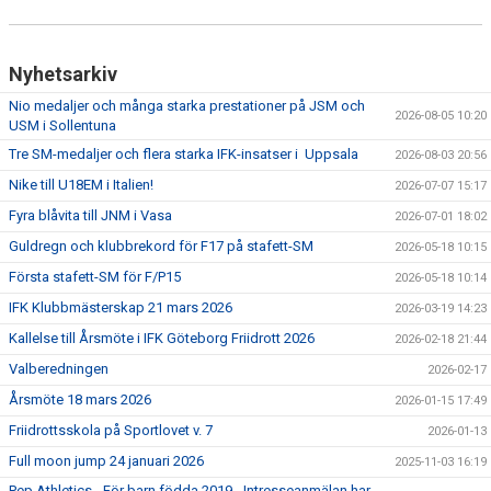
Nyhetsarkiv
Nio medaljer och många starka prestationer på JSM och
2026-08-05 10:20
USM i Sollentuna
Tre SM-medaljer och flera starka IFK-insatser i Uppsala
2026-08-03 20:56
Nike till U18EM i Italien!
2026-07-07 15:17
Fyra blåvita till JNM i Vasa
2026-07-01 18:02
Guldregn och klubbrekord för F17 på stafett-SM
2026-05-18 10:15
Första stafett-SM för F/P15
2026-05-18 10:14
IFK Klubbmästerskap 21 mars 2026
2026-03-19 14:23
Kallelse till Årsmöte i IFK Göteborg Friidrott 2026
2026-02-18 21:44
Valberedningen
2026-02-17
Årsmöte 18 mars 2026
2026-01-15 17:49
Friidrottsskola på Sportlovet v. 7
2026-01-13
Full moon jump 24 januari 2026
2025-11-03 16:19
Pep Athletics - För barn födda 2019 - Intresseanmälan har