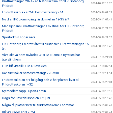
Kraftmätningen 2024 - en historisk final för IFK Göteborg
2024-10-22 16:20
Friidrott
Friidrottsskola - 2024 Höstlovsträning v.44
2024-09-26 09:29
Nu drar IFK Lions igång, är du mellan 19-35 år?
2024-09-11 07:41
Medaljchans i Kraftmätningens riksfinal för IFK Göteborg
2024-08-31 21:23
Friidrott
Sportadmin ligger nere....
2024-08-26 21:23
IFK Göteborg Friidrott åter till riksfinalen i Kraftmätningen 15
2024-08-13 19:40
år!
Våra aktiva som tävlade i U18EM i Banska Bystrica har
2024-07-25 21:24
återvänt hem
FEM blåvita till UEM i Slovakien!
2024-07-10 02:14
Kansliet håller semesterstängt v.28-v.30.
2024-07-02 11:14
Friidrottsskolan är i fullgång och vi har platser kvar till
2024-06-25 23:04
Friidrottsskolan i v.32
Ny medlemsapp i SportAdmin
2024-06-20 15:19
Dags för Sävedalsspelen 1-2 juni
2024-05-30 16:40
Några få platser kvar till friidrottsskolan i sommar
2024-05-15 09:41
Blåvita rader april 2024
2024-05-02 09:44