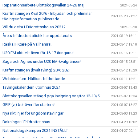
Reparationsarbete Slottskogsvallen 24-26 maj
2021-05-24
Kraftmätningen Kval 20/6 - Inbjudan och preliminär
2021-05-23 21:27
tävlingsinformation publicerade
Vill du delta i Friidrottsskolan 2021?
2021-05-20
Årets friidrottsstatistik har uppdaterats
2021-05-19 16:11
Raska IFK:are på Vallhamra!
2021-05-17 19:10
U20 EM aktuellt även för 16-17 åringarna!
2021-05-16 15:11
Saga och Agnes under U20 EM-kvalgränsen!
2021-05-15 23:51
Kraftmätningen (kvaltävling) 20/6 2021
2021-05-12 15:29
Webbinarium: Hållbart friidrottande
2021-05-11 15:21
Tävlingskalendern utomhus 2021
2021-05-07 13:43
Slottskogsvallen stängd pga invigning ons/tor 12-13/5
2021-05-07 13:34
GFIF (vi) behöver fler starters!!
2021-05-07 13:27
Nya riktlinjer för ungdomstävlingar
2021-05-03 11:23
Bokningar i Friidrottenshus
2021-04-29 10:02
Nationaldagskampen 2021 INSTÄLLT
2021-04-27 00:11