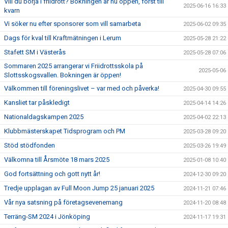
Vill du börja i friidrott? Bokningen är nu öppen, först till
2025-06-16 16:33
kvarn
Vi söker nu efter sponsorer som vill samarbeta
2025-06-02 09:35
Dags för kval till Kraftmätningen i Lerum
2025-05-28 21:22
Stafett SM i Västerås
2025-05-28 07:06
Sommaren 2025 arrangerar vi Friidrottsskola på
2025-05-06
Slottsskogsvallen. Bokningen är öppen!
Välkommen till föreningslivet – var med och påverka!
2025-04-30 09:55
Kansliet tar påskledigt
2025-04-14 14:26
Nationaldagskampen 2025
2025-04-02 22:13
Klubbmästerskapet Tidsprogram och PM
2025-03-28 09:20
Stöd stödfonden
2025-03-26 19:49
Välkomna till Årsmöte 18 mars 2025
2025-01-08 10:40
God fortsättning och gott nytt år!
2024-12-30 09:20
Tredje upplagan av Full Moon Jump 25 januari 2025
2024-11-21 07:46
Vår nya satsning på företagsevenemang
2024-11-20 08:48
Terräng-SM 2024 i Jönköping
2024-11-17 19:31