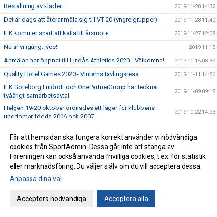
Beställning av kläder!
2019-11-28 14:32
Det är dags att återanmäla sig till VT-20 (yngre grupper)
2019-11-28 11:42
IFK kommer snart att kalla till årsmöte
2019-11-27 12:08
Nu är vi igång.. yes!!
2019-11-18
Anmälan har öppnat till Lindås Athletics 2020 - Välkomna!
2019-11-15 08:39
Quality Hotel Games 2020 - Vinterns tävlingsresa
2019-11-11 14:56
IFK Göteborg Friidrott och OnePartnerGroup har tecknat
2019-11-09 09:18
tvåårigt samarbetsavtal
Helgen 19-20 oktober ordnades ett läger för klubbens
2019-10-22 14:23
ungdomar födda 2006 och 2007
Hej bästa Kamrater i IFK Göteborg Friidrott.
2019-10-21 09:48
För att hemsidan ska fungera korrekt använder vi nödvändiga
Funktionärsanmälan för 2020 är öppen
2019-10-19 15:55
cookies från SportAdmin. Dessa går inte att stänga av.
Nästa webbshop öppnar 21 oktober
Föreningen kan också använda frivilliga cookies, t.ex. för statistik
2019-09-17 19:00
eller marknadsföring. Du väljer själv om du vill acceptera dessa.
S-hallen brinner!
2019-09-15 21:28
Anpassa dina val
Stora framgångar för våra ungdomar på
2019-09-09 16:09
Götalandsmästerskapen i Kalmar!
Acceptera nödvändiga
Acceptera alla
Götalandsmästerskap 13-14 år Utomhus
2019-09-03 09:53