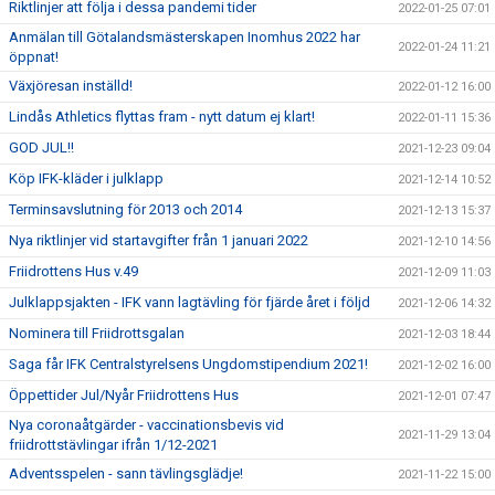
Riktlinjer att följa i dessa pandemi tider
2022-01-25 07:01
Anmälan till Götalandsmästerskapen Inomhus 2022 har
2022-01-24 11:21
öppnat!
Växjöresan inställd!
2022-01-12 16:00
Lindås Athletics flyttas fram - nytt datum ej klart!
2022-01-11 15:36
GOD JUL!!
2021-12-23 09:04
Köp IFK-kläder i julklapp
2021-12-14 10:52
Terminsavslutning för 2013 och 2014
2021-12-13 15:37
Nya riktlinjer vid startavgifter från 1 januari 2022
2021-12-10 14:56
Friidrottens Hus v.49
2021-12-09 11:03
Julklappsjakten - IFK vann lagtävling för fjärde året i följd
2021-12-06 14:32
Nominera till Friidrottsgalan
2021-12-03 18:44
Saga får IFK Centralstyrelsens Ungdomstipendium 2021!
2021-12-02 16:00
Öppettider Jul/Nyår Friidrottens Hus
2021-12-01 07:47
Nya coronaåtgärder - vaccinationsbevis vid
2021-11-29 13:04
friidrottstävlingar ifrån 1/12-2021
Adventsspelen - sann tävlingsglädje!
2021-11-22 15:00