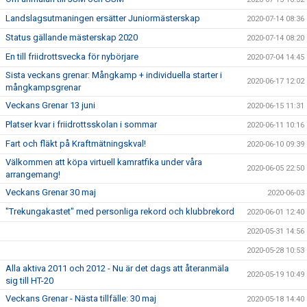
Landslagsutmaningen ersätter Juniormästerskap
2020-07-14 08:36
Status gällande mästerskap 2020
2020-07-14 08:20
En till friidrottsvecka för nybörjare
2020-07-04 14:45
Sista veckans grenar: Mångkamp + individuella starter i
2020-06-17 12:02
mångkampsgrenar
Veckans Grenar 13 juni
2020-06-15 11:31
Platser kvar i friidrottsskolan i sommar
2020-06-11 10:16
Fart och fläkt på Kraftmätningskval!
2020-06-10 09:39
Välkommen att köpa virtuell kamratfika under våra
2020-06-05 22:50
arrangemang!
Veckans Grenar 30 maj
2020-06-03
"Trekungakastet" med personliga rekord och klubbrekord
2020-06-01 12:40
2020-05-31 14:56
2020-05-28 10:53
Alla aktiva 2011 och 2012 - Nu är det dags att återanmäla
2020-05-19 10:49
sig till HT-20
Veckans Grenar - Nästa tillfälle: 30 maj
2020-05-18 14:40