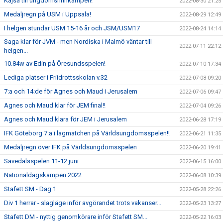
Kajsa till ungdomsfinnkampen!
2022-08-30 21:25
Medaljregn på USM i Uppsala!
2022-08-29 12:49
I helgen stundar USM 15-16 år och JSM/USM17
2022-08-24 14:14
Saga klar för JVM - men Nordiska i Malmö väntar till
2022-07-11 22:12
helgen...
10.84w av Edin på Öresundsspelen!
2022-07-10 17:34
Lediga platser i Friidrottsskolan v.32
2022-07-08 09:20
7:a och 14:de för Agnes och Maud i Jerusalem
2022-07-06 09:47
Agnes och Maud klar för JEM final!!
2022-07-04 09:26
Agnes och Maud klara för JEM i Jerusalem
2022-06-28 17:19
IFK Göteborg 7:a i lagmatchen på Världsungdomsspelen!!
2022-06-21 11:35
Medaljregn över IFK på Världsungdomsspelen
2022-06-20 19:41
Sävedalsspelen 11-12 juni
2022-06-15 16:00
Nationaldagskampen 2022
2022-06-08 10:39
Stafett SM - Dag 1
2022-05-28 22:26
Div 1 herrar - slagläge inför avgörandet trots vakanser...
2022-05-23 13:27
Stafett DM - nyttig genomkörare inför Stafett SM...
2022-05-22 16:03