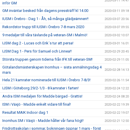
2020-03-11 14:47
inför GM
GM inväntar besked från dagens pressträff kl 14.00
2020-03-11 09:18
IUSM i Örebro - Dag 1 - Åh, så många glädjeämnen!!
2020-03-07 20:56
Rekordstor trupp till IUSM i Örebro 7-8 mars 2020
2020-03-07 09:55
9 medaljer till våra tävlande på veteran-SM i Malmö!
2020-03-02 10:07
IJSM dag 2 - Lucas och Erik´s tur att persa!
2020-03-01 16:01
IJSM Dag 1 - Pers för Samuel och Linnea!!
2020-02-29 20:45
Största truppen genom tiderna från IFK till veteran-SM!
2020-02-29 11:05
Götalandsmästerskapen Inomhus – sista anmälningsdag 4
2020-02-28 14:13
mars
Hela 21 kamrater nominerade till IUSM i Örebro 7-8/3!
2020-02-26 11:54
IJSM i Göteborg 29/2-1/3 - 8 kamrater i farten!
2020-02-24 12:22
Andra ISM medaljen för Madde bärgad - Grattis!
2020-02-24 08:20
ISM i Växjö - Madde enkelt vidare till final!
2020-02-22 19:39
Resultat MAIK Indoor dag 1
2020-02-22 19:07
Inomhus SM i Växjö - Madde håller vår fana högt!
2020-02-21 12:50
Friidrottsskolan i sommar, bokningen öppnar 1 mars - först