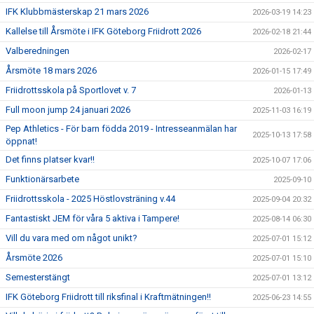
IFK Klubbmästerskap 21 mars 2026
2026-03-19 14:23
Kallelse till Årsmöte i IFK Göteborg Friidrott 2026
2026-02-18 21:44
Valberedningen
2026-02-17
Årsmöte 18 mars 2026
2026-01-15 17:49
Friidrottsskola på Sportlovet v. 7
2026-01-13
Full moon jump 24 januari 2026
2025-11-03 16:19
Pep Athletics - För barn födda 2019 - Intresseanmälan har
2025-10-13 17:58
öppnat!
Det finns pIatser kvar!!
2025-10-07 17:06
Funktionärsarbete
2025-09-10
Friidrottsskola - 2025 Höstlovsträning v.44
2025-09-04 20:32
Fantastiskt JEM för våra 5 aktiva i Tampere!
2025-08-14 06:30
Vill du vara med om något unikt?
2025-07-01 15:12
Årsmöte 2026
2025-07-01 15:10
Semesterstängt
2025-07-01 13:12
IFK Göteborg Friidrott till riksfinal i Kraftmätningen!!
2025-06-23 14:55