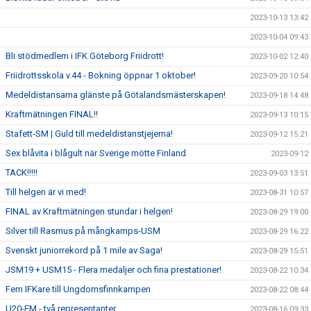
2023-10-13 13:42
2023-10-04 09:43
Bli stödmedlem i IFK Göteborg Friidrott!
2023-10-02 12:40
Friidrottsskola v.44 - Bokning öppnar 1 oktober!
2023-09-20 10:54
Medeldistansarna glänste på Götalandsmästerskapen!
2023-09-18 14:48
Kraftmätningen FINAL!!
2023-09-13 10:15
Stafett-SM | Guld till medeldistanstjejerna!
2023-09-12 15:21
Sex blåvita i blågult när Sverige mötte Finland
2023-09-12
TACK!!!!!
2023-09-03 13:51
Till helgen är vi med!
2023-08-31 10:57
FINAL av Kraftmätningen stundar i helgen!
2023-08-29 19:00
Silver till Rasmus på mångkamps-USM
2023-08-29 16:22
Svenskt juniorrekord på 1 mile av Saga!
2023-08-29 15:51
JSM19 + USM15 - Flera medaljer och fina prestationer!
2023-08-22 10:34
Fem IFKare till Ungdomsfinnkampen
2023-08-22 08:44
U20-EM - två representanter
2023-08-16 09:33