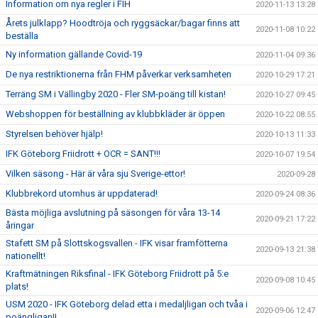
Information om nya regler i FIH
2020-11-13 13:28
Årets julklapp? Hoodtröja och ryggsäckar/bagar finns att
2020-11-08 10:22
beställa
Ny information gällande Covid-19
2020-11-04 09:36
De nya restriktionerna från FHM påverkar verksamheten
2020-10-29 17:21
Terräng SM i Vällingby 2020 - Fler SM-poäng till kistan!
2020-10-27 09:45
Webshoppen för beställning av klubbkläder är öppen
2020-10-22 08:55
Styrelsen behöver hjälp!
2020-10-13 11:33
IFK Göteborg Friidrott + OCR = SANT!!!
2020-10-07 19:54
Vilken säsong - Här är våra sju Sverige-ettor!
2020-09-28
Klubbrekord utomhus är uppdaterad!
2020-09-24 08:36
Bästa möjliga avslutning på säsongen för våra 13-14
2020-09-21 17:22
åringar
Stafett SM på Slottskogsvallen - IFK visar framfötterna
2020-09-13 21:38
nationellt!
Kraftmätningen Riksfinal - IFK Göteborg Friidrott på 5:e
2020-09-08 10:45
plats!
USM 2020 - IFK Göteborg delad etta i medaljligan och tvåa i
2020-09-06 12:47
poängligan!!