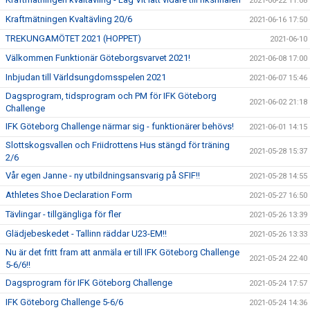
2021-06-22 11:08
Kraftmätningen Kvaltävling 20/6
2021-06-16 17:50
TREKUNGAMÖTET 2021 (HOPPET)
2021-06-10
Välkommen Funktionär Göteborgsvarvet 2021!
2021-06-08 17:00
Inbjudan till Världsungdomsspelen 2021
2021-06-07 15:46
Dagsprogram, tidsprogram och PM för IFK Göteborg
2021-06-02 21:18
Challenge
IFK Göteborg Challenge närmar sig - funktionärer behövs!
2021-06-01 14:15
Slottskogsvallen och Friidrottens Hus stängd för träning
2021-05-28 15:37
2/6
Vår egen Janne - ny utbildningsansvarig på SFIF!!
2021-05-28 14:55
Athletes Shoe Declaration Form
2021-05-27 16:50
Tävlingar - tillgängliga för fler
2021-05-26 13:39
Glädjebeskedet - Tallinn räddar U23-EM!!
2021-05-26 13:33
Nu är det fritt fram att anmäla er till IFK Göteborg Challenge
2021-05-24 22:40
5-6/6!!
Dagsprogram för IFK Göteborg Challenge
2021-05-24 17:57
IFK Göteborg Challenge 5-6/6
2021-05-24 14:36