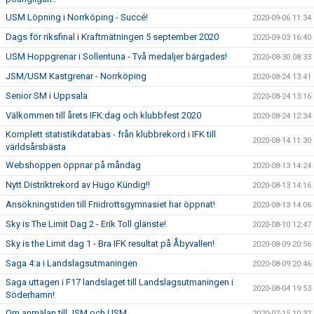
USM Löpning i Norrköping - Succé!
2020-09-06 11:34
Dags för riksfinal i Kraftmätningen 5 september 2020
2020-09-03 16:40
USM Hoppgrenar i Sollentuna - Två medaljer bärgades!
2020-08-30 08:33
JSM/USM Kastgrenar - Norrköping
2020-08-24 13:41
Senior SM i Uppsala
2020-08-24 13:16
Välkommen till årets IFK:dag och klubbfest 2020
2020-08-24 12:34
Komplett statistikdatabas - från klubbrekord i IFK till
2020-08-14 11:30
världsårsbästa
Webshoppen öppnar på måndag
2020-08-13 14:24
Nytt Distriktrekord av Hugo Kündig!!
2020-08-13 14:16
Ansökningstiden till Friidrottsgymnasiet har öppnat!
2020-08-13 14:06
Sky is The Limit Dag 2 - Erik Toll glänste!
2020-08-10 12:47
Sky is the Limit dag 1 - Bra IFK resultat på Åbyvallen!
2020-08-09 20:56
Saga 4:a i Landslagsutmaningen
2020-08-09 20:46
Saga uttagen i F17 landslaget till Landslagsutmaningen i
2020-08-04 19:53
Söderhamn!
Om anmälan till JSM och USM
2020-07-15 10:32