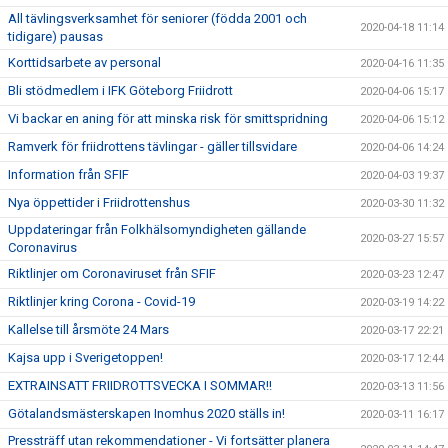
All tävlingsverksamhet för seniorer (födda 2001 och
2020-04-18 11:14
tidigare) pausas
Korttidsarbete av personal
2020-04-16 11:35
Bli stödmedlem i IFK Göteborg Friidrott
2020-04-06 15:17
Vi backar en aning för att minska risk för smittspridning
2020-04-06 15:12
Ramverk för friidrottens tävlingar - gäller tillsvidare
2020-04-06 14:24
Information från SFIF
2020-04-03 19:37
Nya öppettider i Friidrottenshus
2020-03-30 11:32
Uppdateringar från Folkhälsomyndigheten gällande
2020-03-27 15:57
Coronavirus
Riktlinjer om Coronaviruset från SFIF
2020-03-23 12:47
Riktlinjer kring Corona - Covid-19
2020-03-19 14:22
Kallelse till årsmöte 24 Mars
2020-03-17 22:21
Kajsa upp i Sverigetoppen!
2020-03-17 12:44
EXTRAINSATT FRIIDROTTSVECKA I SOMMAR!!
2020-03-13 11:56
Götalandsmästerskapen Inomhus 2020 ställs in!
2020-03-11 16:17
Pressträff utan rekommendationer - Vi fortsätter planera