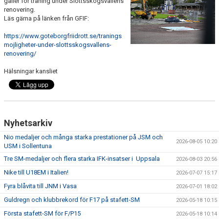
gäller för träning under Slottsskogsvallens
FUNKTIONÄR
renovering.
Läs gärna på länken från GFIF:
BILDGALLERI
https://www.goteborgfriidrott.se/tranings
mojligheter-under-slottsskogsvallens-
renovering/
Hälsningar kansliet
Nyhetsarkiv
Nio medaljer och många starka prestationer på JSM och
2026-08-05 10:20
USM i Sollentuna
Tre SM-medaljer och flera starka IFK-insatser i Uppsala
2026-08-03 20:56
Nike till U18EM i Italien!
2026-07-07 15:17
Fyra blåvita till JNM i Vasa
2026-07-01 18:02
Guldregn och klubbrekord för F17 på stafett-SM
2026-05-18 10:15
Första stafett-SM för F/P15
2026-05-18 10:14