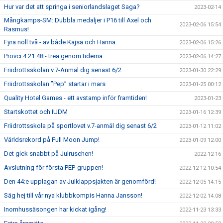
Hur var det att springa i seniorlandslaget Saga?
2023-02-14
Mångkamps-SM: Dubbla medaljer i P16 till Axel och
2023-02-06 15:54
Rasmus!
Fyra noll två - av både Kajsa och Hanna
2023-02-06 15:26
Provci 4:21.48 - trea genom tiderna
2023-02-06 14:27
Friidrottsskolan v.7-Anmäl dig senast 6/2
2023-01-30 22:29
Friidrottsskolan ”Pep” startar i mars
2023-01-25 00:12
Quality Hotel Games - ett avstamp inför framtiden!
2023-01-23
Startskottet och IUDM
2023-01-16 12:39
Friidrottsskola på sportlovet v.7-anmäl dig senast 6/2
2023-01-12 11:02
Världsrekord på Full Moon Jump!
2023-01-09 12:00
Det gick snabbt på Julruschen!
2022-12-16
Avslutning för första PEP-gruppen!
2022-12-12 10:54
Den 44:e upplagan av Julklappsjakten är genomförd!
2022-12-05 14:15
Säg hej till vår nya klubbkompis Hanna Jansson!
2022-12-02 14:08
Inomhussäsongen har kickat igång!
2022-11-23 13:33