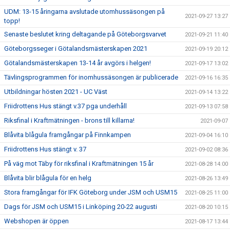
UDM: 13-15 åringarna avslutade utomhussäsongen på
2021-09-27 13:27
topp!
Senaste beslutet kring deltagande på Göteborgsvarvet
2021-09-21 11:40
Göteborgsseger i Götalandsmästerskapen 2021
2021-09-19 20:12
Götalandsmästerskapen 13-14 år avgörs i helgen!
2021-09-17 13:02
Tävlingsprogrammen för inomhussäsongen är publicerade
2021-09-16 16:35
Utbildningar hösten 2021 - UC Väst
2021-09-14 13:22
Friidrottens Hus stängt v.37 pga underhåll
2021-09-13 07:58
Riksfinal i Kraftmätningen - brons till killarna!
2021-09-07
Blåvita blågula framgångar på Finnkampen
2021-09-04 16:10
Friidrottens Hus stängt v. 37
2021-09-02 08:36
På väg mot Täby för riksfinal i Kraftmätningen 15 år
2021-08-28 14:00
Blåvita blir blågula för en helg
2021-08-26 13:49
Stora framgångar för IFK Göteborg under JSM och USM15
2021-08-25 11:00
Dags för JSM och USM15 i Linköping 20-22 augusti
2021-08-20 10:15
Webshopen är öppen
2021-08-17 13:44