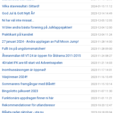
Vilka stavresultat i Sittard!
2024-01-15 11:12
God Jul & Gott Nytt År!
2023-12-14 14:49
Ni har väl inte missat...
2023-12-05 12:05
Vi blev andra bästa förening på Julklappsjakten!
2023-12-04 12:00
Praktikant på kansliet
2023-12-04 11:24
27 januari 2024 - Andra upplagan av Full Moon Jump!
2023-11-28 14:00
Fullt ös på ungdomsmatchen!
2023-11-28 09:00
Återanmälan till VT-24 är öppen för åldrarna 2011-2015
2023-11-24 08:27
40-talet IFK:are till start vid Adventsspelen
2023-11-21 14:03
Inomhussäsongen är öppnad!
2023-11-17 14:01
Växjöresan 2024!!
2023-11-16 15:49
Sommarens framgångar med Blåvitt!
2023-11-15 10:14
Bingolotto julkuvert 2023
2023-11-07 11:30
Funktionärs uppdragen finner ni här
2023-11-01 11:21
Rekommendationer för utlandsresor
2023-10-20 12:47
Blåvita rader oktober - ute nu
2023-10-18 09:04