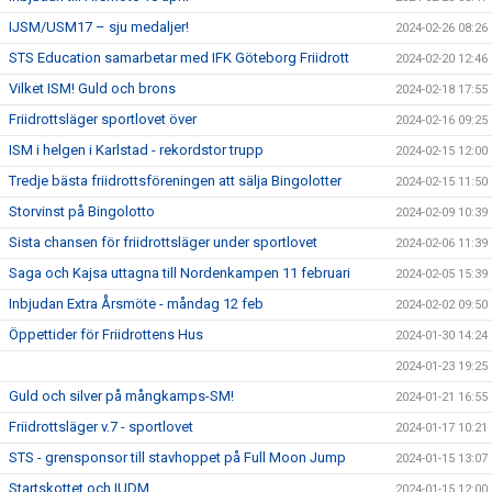
IJSM/USM17 – sju medaljer!
2024-02-26 08:26
STS Education samarbetar med IFK Göteborg Friidrott
2024-02-20 12:46
Vilket ISM! Guld och brons
2024-02-18 17:55
Friidrottsläger sportlovet över
2024-02-16 09:25
ISM i helgen i Karlstad - rekordstor trupp
2024-02-15 12:00
Tredje bästa friidrottsföreningen att sälja Bingolotter
2024-02-15 11:50
Storvinst på Bingolotto
2024-02-09 10:39
Sista chansen för friidrottsläger under sportlovet
2024-02-06 11:39
Saga och Kajsa uttagna till Nordenkampen 11 februari
2024-02-05 15:39
Inbjudan Extra Årsmöte - måndag 12 feb
2024-02-02 09:50
Öppettider för Friidrottens Hus
2024-01-30 14:24
2024-01-23 19:25
Guld och silver på mångkamps-SM!
2024-01-21 16:55
Friidrottsläger v.7 - sportlovet
2024-01-17 10:21
STS - grensponsor till stavhoppet på Full Moon Jump
2024-01-15 13:07
Startskottet och IUDM
2024-01-15 12:00