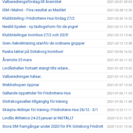
Valberedningsförslag till Årsmötet
2021-03-01 09:03
ISM i Malmö - Fina resultat av Madde!
2021-02-28 12:30
Klubbtävling i Friidrottens Hus lördag 27/2
2021-02-26 16:25
Nestlé Spelen - ny tävlingsform för de yngre!
2021-02-15 15:18
Klubbtävlingar inomhus 27/2 och 20/3!
2021-02-15 13:46
Gren-/teknikträning utanför de ordinarie grupper
2021-02-12 13:38
Raska takter på Göteborg Inomhus!
2021-02-06 16:02
Årsmöte 25 mars
2021-01-26 11:32
Lindåshallen fortsatt stängt tills vidare...
2021-01-20 13:25
Valberedningen hälsar...
2021-01-19 12:29
Webbshopen öppnar
2021-01-07 13:54
Gällande öppettider för Friidrottens Hus
2021-01-06 11:53
Slottskogsvallen tillgänglig för träning
2021-01-06 11:48
Skärpta riktlinjer för träning i Friidrottens Hus 26/12 - 3/1
2020-12-23 11:11
Lindås Athletics 24-25 januari är INSTÄLLT
2020-12-21 16:31
Stora SM-framgångar under 2020 för IFK Göteborg Friidrott
2020-12-01 10:36