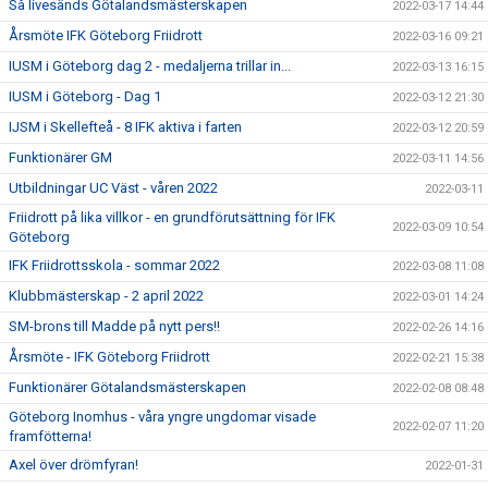
Så livesänds Götalandsmästerskapen
2022-03-17 14:44
Årsmöte IFK Göteborg Friidrott
2022-03-16 09:21
IUSM i Göteborg dag 2 - medaljerna trillar in...
2022-03-13 16:15
IUSM i Göteborg - Dag 1
2022-03-12 21:30
IJSM i Skellefteå - 8 IFK aktiva i farten
2022-03-12 20:59
Funktionärer GM
2022-03-11 14:56
Utbildningar UC Väst - våren 2022
2022-03-11
Friidrott på lika villkor - en grundförutsättning för IFK
2022-03-09 10:54
Göteborg
IFK Friidrottsskola - sommar 2022
2022-03-08 11:08
Klubbmästerskap - 2 april 2022
2022-03-01 14:24
SM-brons till Madde på nytt pers!!
2022-02-26 14:16
Årsmöte - IFK Göteborg Friidrott
2022-02-21 15:38
Funktionärer Götalandsmästerskapen
2022-02-08 08:48
Göteborg Inomhus - våra yngre ungdomar visade
2022-02-07 11:20
framfötterna!
Axel över drömfyran!
2022-01-31