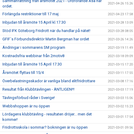
Sammanfattning från årsmötet 2021 - Ordförande Åsa har
2021-04-26 15:26
ordet.
Förlängda restriktioner till 17 maj
2021-04-23 17:58
Inbjudan till årsmöte 15 April kl.17.30
2021-03-28 13:09
Stöd IFK Göteborg Friidrott när du handlar på nätet!
2021-03-28 08:05
GFIF´s Förbundsdirektör Martin Bergman har ordet
2021-03-26 14:26
Ändringar i sommarens SM program
2021-03-19 11:49
Kostnadsfria webbinar från 2motiv8
2021-03-18 09:09
Inbjudan till årsmöte 15 April 17.30
2021-03-15 17:20
Årsmötet flyttas till 15/4
2021-03-11 17:55
Överbelastningsskador är vanliga bland elitfriidrottare
2021-03-08 17:16
Resultat från Klubbtävlingen - ÄNTLIGEN!!!
2021-03-03 17:19
Tävlingsförbud råder i Sverige!
2021-03-03 15:06
Webbshoppen är nu öppen
2021-03-02 15:23
Lördagens klubbtävling - resultaten dröjer... men det
2021-03-01 17:54
kommer!
Friidrottsskola i sommar? bokningen är nu öppen
2021-03-01 09:56