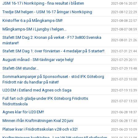
JSM 16-17 i Norrköping - fina resultat i blåsten
2021-08-16 20:07
Tredje SM helgen - USM 16-17 åringar i Norrköping
2021-08-12 22:29
Kristoffer 6:a på Mångkamps-SM!
2021-08-08 22:57
Mångkamps-SM i Ljungby i helgen...
2021-08-07 08:59
Stafett SM Dag 2: Kronan på verket - F17 3x800 Svenska
2021-08-01 21:26
mästare!!
Stafett SM Dag 1: över förväntan - 4 medaljer på 5 starter!!
2021-07-31 21:44
Augusti månad - SM-tävlingar varje helg!
2021-07-29 20:11
Stafett-SM stundar...
2021-07-29 19:48
Sommarkampanjer på Sponsorhuset - stöd IFK Göteborg
2021-07-23 10:00
Friidrott när du handlar på nätet!
U20 EM i Estland med Agnes och Saga
2021-07-19 15:39
Full fart och glädje under IFK Göteborg Friidrotts
2021-07-07 13:53
friidrottsskola
Agnes klar för U20 EM!!
2021-06-28 18:37
Minnen ifrån Kraftmätningen Kval 20 juni
2021-06-28 17:40
Platser kvar i Friidrottsskolan v.28 och v.32!
2021-06-23 10:09
Kraftmätningen kvaltävling - Lag Vit lätt vidare till riksfinalen