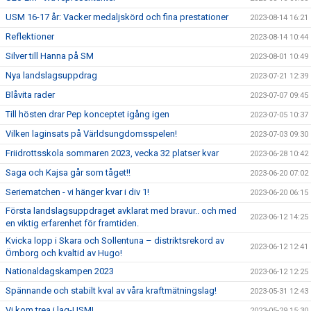
USM 16-17 år: Vacker medaljskörd och fina prestationer
2023-08-14 16:21
Reflektioner
2023-08-14 10:44
Silver till Hanna på SM
2023-08-01 10:49
Nya landslagsuppdrag
2023-07-21 12:39
Blåvita rader
2023-07-07 09:45
Till hösten drar Pep konceptet igång igen
2023-07-05 10:37
Vilken laginsats på Världsungdomsspelen!
2023-07-03 09:30
Friidrottsskola sommaren 2023, vecka 32 platser kvar
2023-06-28 10:42
Saga och Kajsa går som tåget!!
2023-06-20 07:02
Seriematchen - vi hänger kvar i div 1!
2023-06-20 06:15
Första landslagsuppdraget avklarat med bravur.. och med
2023-06-12 14:25
en viktig erfarenhet för framtiden.
Kvicka lopp i Skara och Sollentuna – distriktsrekord av
2023-06-12 12:41
Örnborg och kvaltid av Hugo!
Nationaldagskampen 2023
2023-06-12 12:25
Spännande och stabilt kval av våra kraftmätningslag!
2023-05-31 12:43
Vi kom trea i lag-USM!
2023-05-29 15:30