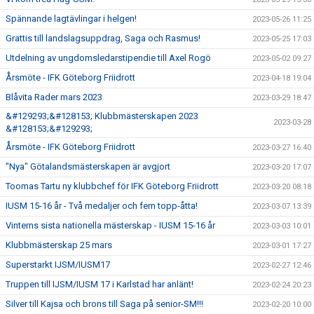
Spännande lagtävlingar i helgen!
2023-05-26 11:25
Grattis till landslagsuppdrag, Saga och Rasmus!
2023-05-25 17:03
Utdelning av ungdomsledarstipendie till Axel Rogö
2023-05-02 09:27
Årsmöte - IFK Göteborg Friidrott
2023-04-18 19:04
Blåvita Rader mars 2023
2023-03-29 18:47
&#129293;&#128153; Klubbmästerskapen 2023
2023-03-28
&#128153;&#129293;
Årsmöte - IFK Göteborg Friidrott
2023-03-27 16:40
"Nya" Götalandsmästerskapen är avgjort
2023-03-20 17:07
Toomas Tartu ny klubbchef för IFK Göteborg Friidrott
2023-03-20 08:18
IUSM 15-16 år - Två medaljer och fem topp-åtta!
2023-03-07 13:39
Vinterns sista nationella mästerskap - IUSM 15-16 år
2023-03-03 10:01
Klubbmästerskap 25 mars
2023-03-01 17:27
Superstarkt IJSM/IUSM17
2023-02-27 12:46
Truppen till IJSM/IUSM 17 i Karlstad har anlänt!
2023-02-24 20:23
Silver till Kajsa och brons till Saga på senior-SM!!!
2023-02-20 10:00