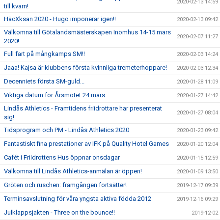
2020-02-13 14:59
till kvarn!
HäcXksan 2020 - Hugo imponerar igen!!
2020-02-13 09:42
Välkomna till Götalandsmästerskapen Inomhus 14-15 mars
2020-02-07 11:27
2020!
Full fart på mångkamps SM!!
2020-02-03 14:24
Jaaa! Kajsa är klubbens första kvinnliga tremeterhoppare!
2020-02-03 12:34
Decenniets första SM-guld...
2020-01-28 11:09
Viktiga datum för Årsmötet 24 mars
2020-01-27 14:42
Lindås Athletics - Framtidens friidrottare har presenterat
2020-01-27 08:04
sig!
Tidsprogram och PM - Lindås Athletics 2020
2020-01-23 09:42
Fantastiskt fina prestationer av IFK på Quality Hotel Games
2020-01-20 12:04
Cafét i Friidrottens Hus öppnar onsdagar
2020-01-15 12:59
Välkomna till Lindås Athletics-anmälan är öppen!
2020-01-09 13:50
Gröten och ruschen: framgången fortsätter!
2019-12-17 09:39
Terminsavslutning för våra yngsta aktiva födda 2012
2019-12-16 09:29
Julklappsjakten - Three on the bounce!!
2019-12-02