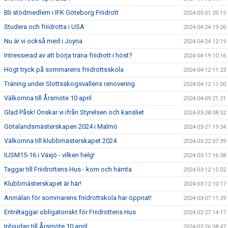
Bli stödmedlem i IFK Göteborg Friidrott
2024-05-01 20:15
Studera och friidrotta i USA
2024-04-24 19:26
Nu är vi också med i Joyna
2024-04-24 12:19
Intresserad av att börja träna friidrott i höst?
2024-04-19 10:16
Högt tryck på sommarens friidrottsskola
2024-04-12 11:23
Träning under Slottsskogsvallens renovering
2024-04-12 11:00
Välkomna till Årsmöte 10 april
2024-04-09 21:21
Glad Påsk! Önskar vi ifrån Styrelsen och kansliet
2024-03-28 08:52
Götalandsmästerskapen 2024 i Malmö
2024-03-27 19:34
Välkomna till klubbmästerskapet 2024
2024-03-22 07:39
IUSM15-16 i Växjö - vilken helg!
2024-03-17 16:38
Taggar till Friidrottens Hus - kom och hämta
2024-03-12 15:02
Klubbmästerskapet är här!
2024-03-12 10:17
Anmälan för sommarens friidrottskola har öppnat!
2024-03-07 11:29
Entrétaggar obligatoriskt för Friidrottens Hus
2024-02-27 14:17
Inbjudan till Årsmöte 10 april
2024-02-26 08:47