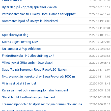
Extra årsmöte
2022-11-22 20:59
Byter dag på köp/sälj spikskor kvällen
2022-10-31 10:12
Intresseanmälan till Quality Hotel Games har öppnat!
2022-10-24 15:47
Sommaren bjöd på 35 nya klubbrekord!
2022-10-19 14:03
2022-10-11 09:34
Spikskorbytar dag
2022-10-10 11:46
Starka tjejer i terräng-DM!
2022-10-03 22:08
Nu lanserar vi Pep Athletics!
2022-09-22 09:58
Friidrottsskola - Höstlovsträning v.44
2022-09-22 09:51
Vilket lyckat Götalandsmästerskap!!
2022-09-20 08:46
Saga 7:a på European Road Race U20 i Italien!
2022-09-17 19:07
Nytt svenskt juniorrekord av Saga Provci på 1000 m
2022-09-11 11:09
Vi är näst bäst i Sverige!
2022-09-05 18:43
Kajsa var med och vann ungdomsfinnkampen!
2022-09-05 18:39
Starkt lag till kraftmätningen i helgen!
2022-09-02 08:59
Tre medaljer och 6 finalplatser för juniorerna i Sollentuna
2022-08-30 22:18