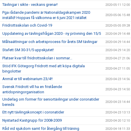
Tävlingar i sikte - veckans grenar!
2020-05-11 12:00
Pga rådande pandemi är Nationaldagskampen 2020
2020-05-06 15:48
inställd! Hoppas få välkomna er 6 juni 2021 istället
Friidrottsskolan och Covid-19
2020-05-05 09:28
Uppdatering av tävlingsfrågan 2020 - ny prövning den 15/5
2020-04-29 14:48
Målsaättningar och arbetsprocess för årets SM tävlingar
2020-04-29 14:44
Stafett SM 30-31/5 uppskjutet!
2020-04-29 14:20
Platser kvar till friidrottsskolan i sommar...
2020-04-27 21:06
Stöd IFK Götegorg Friidrott med att köpa digitala
2020-04-27 11:05
bingolotter
Anmäl er till webinarium 23/4!!
2020-04-23 14:56
Svensk Friidrott vill ha en fristående
2020-04-23 14:50
antidopningorganisation
Underlag om former för seniortävlingar under coronatider
2020-04-23 14:44
bereds
Ett nytt tävlingskoncept i coronatider
2020-04-23 13:13
Nystartad Kastgrupp för 2008-2009
2020-04-20 12:10
Råd vid sjukdom samt för återgång till träning
2020-04-18 11:33