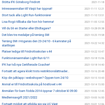
Stötta IFK Göteborg Friidrott
2021-11-18
Intresseanmälan till Växjö har öppnat!
2021-11-11 12:21
Stort tack alla Light Run-funktionärer
2021-11-10 13:51
Lisa Rogö tillbaka där hon hör hemma!
2021-11-05 12:55
Vill du bli en Starter eller Eltidtagare?
2021-10-28 09:38
Det blev tre medaljer på terräng SM
2021-10-25 19:58
Terräng SM i Höganäs den 23-24/10 - 6 kamrater på
2021-10-22 14:32
startlinjen
Platser lediga till Friidrottsskolan v.44
2021-10-22 10:47
Funktionärsanmälan Light Run 6/11
2021-10-18 15:06
IFK har två nya Certifierade Coacher!
2021-10-18 14:40
Fortsätt att agera klokt trots restriktionslättnader...
2021-10-16 20:48
Köp din julklapp i webshopen? Öppen tom 24/10
2021-10-15 10:43
Anmäl er till Friidrottsskola på höstlovet v.44
2021-10-14 15:00
Anmälan för barn födda 2014 öppnar 7 oktober kl 09.00
2021-10-06 12:45
Medlemsavgift 2021/2022
2021-10-05 16:00
Fortsatt möjligt att utbilda sig via UC Väst
2021-10-01 12:06