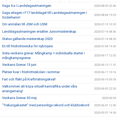
Saga 4:a i Landslagsutmaningen
2020-08-09 20:46
Saga uttagen i F17 landslaget till Landslagsutmaningen i
2020-08-04 19:53
Söderhamn!
Om anmälan till JSM och USM
2020-07-15 10:32
Landslagsutmaningen ersätter Juniormästerskap
2020-07-14 08:36
Status gällande mästerskap 2020
2020-07-14 08:20
En till friidrottsvecka för nybörjare
2020-07-04 14:45
Sista veckans grenar: Mångkamp + individuella starter i
2020-06-17 12:02
mångkampsgrenar
Veckans Grenar 13 juni
2020-06-15 11:31
Platser kvar i friidrottsskolan i sommar
2020-06-11 10:16
Fart och fläkt på Kraftmätningskval!
2020-06-10 09:39
Välkommen att köpa virtuell kamratfika under våra
2020-06-05 22:50
arrangemang!
Veckans Grenar 30 maj
2020-06-03
"Trekungakastet" med personliga rekord och klubbrekord
2020-06-01 12:40
2020-05-31 14:56