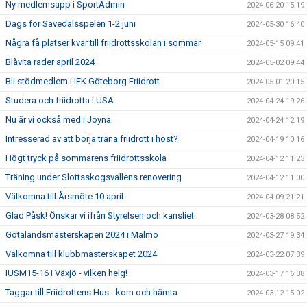
Ny medlemsapp i SportAdmin
2024-06-20 15:19
Dags för Sävedalsspelen 1-2 juni
2024-05-30 16:40
Några få platser kvar till friidrottsskolan i sommar
2024-05-15 09:41
Blåvita rader april 2024
2024-05-02 09:44
Bli stödmedlem i IFK Göteborg Friidrott
2024-05-01 20:15
Studera och friidrotta i USA
2024-04-24 19:26
Nu är vi också med i Joyna
2024-04-24 12:19
Intresserad av att börja träna friidrott i höst?
2024-04-19 10:16
Högt tryck på sommarens friidrottsskola
2024-04-12 11:23
Träning under Slottsskogsvallens renovering
2024-04-12 11:00
Välkomna till Årsmöte 10 april
2024-04-09 21:21
Glad Påsk! Önskar vi ifrån Styrelsen och kansliet
2024-03-28 08:52
Götalandsmästerskapen 2024 i Malmö
2024-03-27 19:34
Välkomna till klubbmästerskapet 2024
2024-03-22 07:39
IUSM15-16 i Växjö - vilken helg!
2024-03-17 16:38
Taggar till Friidrottens Hus - kom och hämta
2024-03-12 15:02