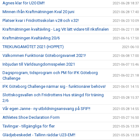
Agnes klar för U20 EM!!
2021-06-28 18:37
Minnen ifrån Kraftmätningen Kval 20 juni
2021-06-28 17:40
Platser kvar i Friidrottsskolan v.28 och v.32!
2021-06-23 10:09
Kraftmätningen kvaltävling - Lag Vit lätt vidare till riksfinalen
2021-06-22 11:08
Kraftmätningen Kvaltävling 20/6
2021-06-16 17:50
TREKUNGAMÖTET 2021 (HOPPET)
2021-06-10
Välkommen Funktionär Göteborgsvarvet 2021!
2021-06-08 17:00
Inbjudan till Världsungdomsspelen 2021
2021-06-07 15:46
Dagsprogram, tidsprogram och PM för IFK Göteborg
2021-06-02 21:18
Challenge
IFK Göteborg Challenge närmar sig - funktionärer behövs!
2021-06-01 14:15
Slottskogsvallen och Friidrottens Hus stängd för träning
2021-05-28 15:37
2/6
Vår egen Janne - ny utbildningsansvarig på SFIF!!
2021-05-28 14:55
Athletes Shoe Declaration Form
2021-05-27 16:50
Tävlingar - tillgängliga för fler
2021-05-26 13:39
Glädjebeskedet - Tallinn räddar U23-EM!!
2021-05-26 13:33