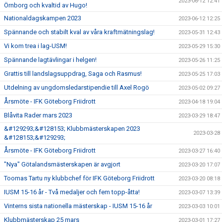
2023-06-12 12:41
Örnborg och kvaltid av Hugo!
Nationaldagskampen 2023
2023-06-12 12:25
Spännande och stabilt kval av våra kraftmätningslag!
2023-05-31 12:43
Vi kom trea i lag-USM!
2023-05-29 15:30
Spännande lagtävlingar i helgen!
2023-05-26 11:25
Grattis till landslagsuppdrag, Saga och Rasmus!
2023-05-25 17:03
Utdelning av ungdomsledarstipendie till Axel Rogö
2023-05-02 09:27
Årsmöte - IFK Göteborg Friidrott
2023-04-18 19:04
Blåvita Rader mars 2023
2023-03-29 18:47
&#129293;&#128153; Klubbmästerskapen 2023
2023-03-28
&#128153;&#129293;
Årsmöte - IFK Göteborg Friidrott
2023-03-27 16:40
"Nya" Götalandsmästerskapen är avgjort
2023-03-20 17:07
Toomas Tartu ny klubbchef för IFK Göteborg Friidrott
2023-03-20 08:18
IUSM 15-16 år - Två medaljer och fem topp-åtta!
2023-03-07 13:39
Vinterns sista nationella mästerskap - IUSM 15-16 år
2023-03-03 10:01
Klubbmästerskap 25 mars
2023-03-01 17:27