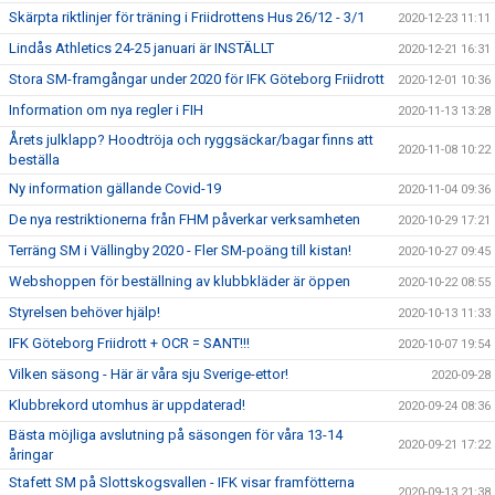
Skärpta riktlinjer för träning i Friidrottens Hus 26/12 - 3/1
2020-12-23 11:11
Lindås Athletics 24-25 januari är INSTÄLLT
2020-12-21 16:31
Stora SM-framgångar under 2020 för IFK Göteborg Friidrott
2020-12-01 10:36
Information om nya regler i FIH
2020-11-13 13:28
Årets julklapp? Hoodtröja och ryggsäckar/bagar finns att
2020-11-08 10:22
beställa
Ny information gällande Covid-19
2020-11-04 09:36
De nya restriktionerna från FHM påverkar verksamheten
2020-10-29 17:21
Terräng SM i Vällingby 2020 - Fler SM-poäng till kistan!
2020-10-27 09:45
Webshoppen för beställning av klubbkläder är öppen
2020-10-22 08:55
Styrelsen behöver hjälp!
2020-10-13 11:33
IFK Göteborg Friidrott + OCR = SANT!!!
2020-10-07 19:54
Vilken säsong - Här är våra sju Sverige-ettor!
2020-09-28
Klubbrekord utomhus är uppdaterad!
2020-09-24 08:36
Bästa möjliga avslutning på säsongen för våra 13-14
2020-09-21 17:22
åringar
Stafett SM på Slottskogsvallen - IFK visar framfötterna
2020-09-13 21:38