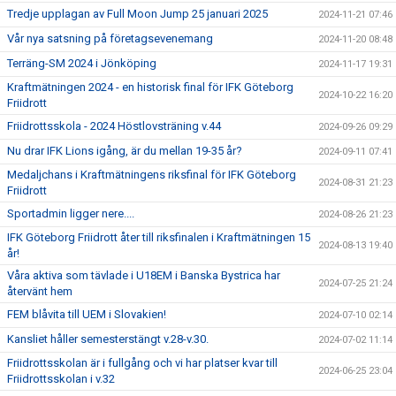
Tredje upplagan av Full Moon Jump 25 januari 2025
2024-11-21 07:46
Vår nya satsning på företagsevenemang
2024-11-20 08:48
Terräng-SM 2024 i Jönköping
2024-11-17 19:31
Kraftmätningen 2024 - en historisk final för IFK Göteborg
2024-10-22 16:20
Friidrott
Friidrottsskola - 2024 Höstlovsträning v.44
2024-09-26 09:29
Nu drar IFK Lions igång, är du mellan 19-35 år?
2024-09-11 07:41
Medaljchans i Kraftmätningens riksfinal för IFK Göteborg
2024-08-31 21:23
Friidrott
Sportadmin ligger nere....
2024-08-26 21:23
IFK Göteborg Friidrott åter till riksfinalen i Kraftmätningen 15
2024-08-13 19:40
år!
Våra aktiva som tävlade i U18EM i Banska Bystrica har
2024-07-25 21:24
återvänt hem
FEM blåvita till UEM i Slovakien!
2024-07-10 02:14
Kansliet håller semesterstängt v.28-v.30.
2024-07-02 11:14
Friidrottsskolan är i fullgång och vi har platser kvar till
2024-06-25 23:04
Friidrottsskolan i v.32