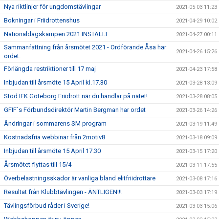
Nya riktlinjer för ungdomstävlingar
2021-05-03 11:23
Bokningar i Friidrottenshus
2021-04-29 10:02
Nationaldagskampen 2021 INSTÄLLT
2021-04-27 00:11
Sammanfattning från årsmötet 2021 - Ordförande Åsa har
2021-04-26 15:26
ordet.
Förlängda restriktioner till 17 maj
2021-04-23 17:58
Inbjudan till årsmöte 15 April kl.17.30
2021-03-28 13:09
Stöd IFK Göteborg Friidrott när du handlar på nätet!
2021-03-28 08:05
GFIF´s Förbundsdirektör Martin Bergman har ordet
2021-03-26 14:26
Ändringar i sommarens SM program
2021-03-19 11:49
Kostnadsfria webbinar från 2motiv8
2021-03-18 09:09
Inbjudan till årsmöte 15 April 17.30
2021-03-15 17:20
Årsmötet flyttas till 15/4
2021-03-11 17:55
Överbelastningsskador är vanliga bland elitfriidrottare
2021-03-08 17:16
Resultat från Klubbtävlingen - ÄNTLIGEN!!!
2021-03-03 17:19
Tävlingsförbud råder i Sverige!
2021-03-03 15:06