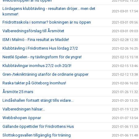
Webbshoppen är nu öppen
2021-03-02 15:23
Lördagens klubbtävling - resultaten dröjer... men det
2021-03-01 17:54
kommer!
Friidrottsskola i sommar? bokningen är nu öppen
2021-03-01 09:56
Valberedningsförslag till Årsmötet
2021-03-01 09:03
ISM i Malmö - Fina resultat av Madde!
2021-02-28 12:30
Klubbtävling i Friidrottens Hus lördag 27/2
2021-02-26 16:25
Nestlé Spelen - ny tävlingsform för de yngre!
2021-02-15 15:18
Klubbtävlingar inomhus 27/2 och 20/3!
2021-02-15 13:46
Gren-/teknikträning utanför de ordinarie grupper
2021-02-12 13:38
Raska takter på Göteborg Inomhus!
2021-02-06 16:02
Årsmöte 25 mars
2021-01-26 11:32
Lindåshallen fortsatt stängt tills vidare...
2021-01-20 13:25
Valberedningen hälsar...
2021-01-19 12:29
Webbshopen öppnar
2021-01-07 13:54
Gällande öppettider för Friidrottens Hus
2021-01-06 11:53
Slottskogsvallen tillgänglig för träning
2021-01-06 11:48