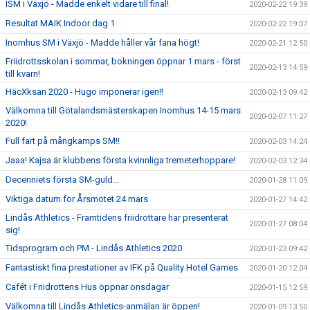
ISM i Växjö - Madde enkelt vidare till final!
2020-02-22 19:39
Resultat MAIK Indoor dag 1
2020-02-22 19:07
Inomhus SM i Växjö - Madde håller vår fana högt!
2020-02-21 12:50
Friidrottsskolan i sommar, bokningen öppnar 1 mars - först
2020-02-13 14:59
till kvarn!
HäcXksan 2020 - Hugo imponerar igen!!
2020-02-13 09:42
Välkomna till Götalandsmästerskapen Inomhus 14-15 mars
2020-02-07 11:27
2020!
Full fart på mångkamps SM!!
2020-02-03 14:24
Jaaa! Kajsa är klubbens första kvinnliga tremeterhoppare!
2020-02-03 12:34
Decenniets första SM-guld...
2020-01-28 11:09
Viktiga datum för Årsmötet 24 mars
2020-01-27 14:42
Lindås Athletics - Framtidens friidrottare har presenterat
2020-01-27 08:04
sig!
Tidsprogram och PM - Lindås Athletics 2020
2020-01-23 09:42
Fantastiskt fina prestationer av IFK på Quality Hotel Games
2020-01-20 12:04
Cafét i Friidrottens Hus öppnar onsdagar
2020-01-15 12:59
Välkomna till Lindås Athletics-anmälan är öppen!
2020-01-09 13:50