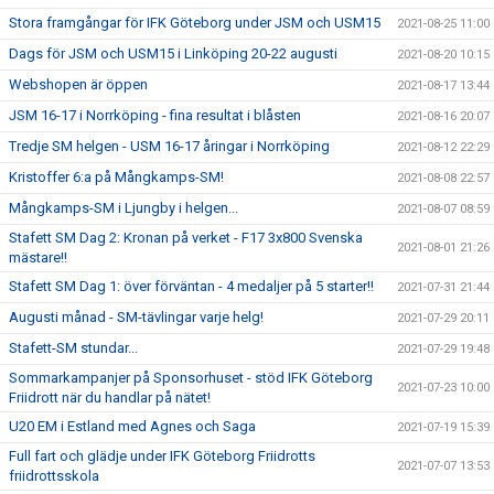
Stora framgångar för IFK Göteborg under JSM och USM15
2021-08-25 11:00
Dags för JSM och USM15 i Linköping 20-22 augusti
2021-08-20 10:15
Webshopen är öppen
2021-08-17 13:44
JSM 16-17 i Norrköping - fina resultat i blåsten
2021-08-16 20:07
Tredje SM helgen - USM 16-17 åringar i Norrköping
2021-08-12 22:29
Kristoffer 6:a på Mångkamps-SM!
2021-08-08 22:57
Mångkamps-SM i Ljungby i helgen...
2021-08-07 08:59
Stafett SM Dag 2: Kronan på verket - F17 3x800 Svenska
2021-08-01 21:26
mästare!!
Stafett SM Dag 1: över förväntan - 4 medaljer på 5 starter!!
2021-07-31 21:44
Augusti månad - SM-tävlingar varje helg!
2021-07-29 20:11
Stafett-SM stundar...
2021-07-29 19:48
Sommarkampanjer på Sponsorhuset - stöd IFK Göteborg
2021-07-23 10:00
Friidrott när du handlar på nätet!
U20 EM i Estland med Agnes och Saga
2021-07-19 15:39
Full fart och glädje under IFK Göteborg Friidrotts
2021-07-07 13:53
friidrottsskola