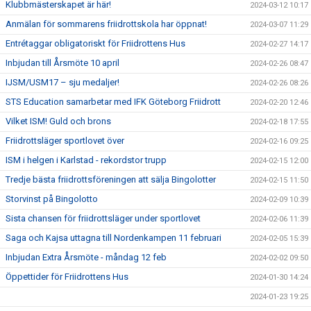
Klubbmästerskapet är här!
2024-03-12 10:17
Anmälan för sommarens friidrottskola har öppnat!
2024-03-07 11:29
Entrétaggar obligatoriskt för Friidrottens Hus
2024-02-27 14:17
Inbjudan till Årsmöte 10 april
2024-02-26 08:47
IJSM/USM17 – sju medaljer!
2024-02-26 08:26
STS Education samarbetar med IFK Göteborg Friidrott
2024-02-20 12:46
Vilket ISM! Guld och brons
2024-02-18 17:55
Friidrottsläger sportlovet över
2024-02-16 09:25
ISM i helgen i Karlstad - rekordstor trupp
2024-02-15 12:00
Tredje bästa friidrottsföreningen att sälja Bingolotter
2024-02-15 11:50
Storvinst på Bingolotto
2024-02-09 10:39
Sista chansen för friidrottsläger under sportlovet
2024-02-06 11:39
Saga och Kajsa uttagna till Nordenkampen 11 februari
2024-02-05 15:39
Inbjudan Extra Årsmöte - måndag 12 feb
2024-02-02 09:50
Öppettider för Friidrottens Hus
2024-01-30 14:24
2024-01-23 19:25