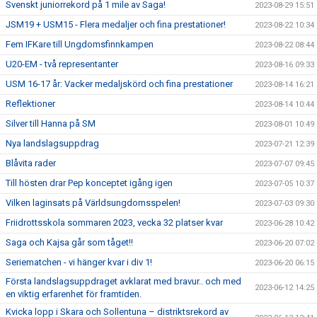
Svenskt juniorrekord på 1 mile av Saga!
2023-08-29 15:51
JSM19 + USM15 - Flera medaljer och fina prestationer!
2023-08-22 10:34
Fem IFKare till Ungdomsfinnkampen
2023-08-22 08:44
U20-EM - två representanter
2023-08-16 09:33
USM 16-17 år: Vacker medaljskörd och fina prestationer
2023-08-14 16:21
Reflektioner
2023-08-14 10:44
Silver till Hanna på SM
2023-08-01 10:49
Nya landslagsuppdrag
2023-07-21 12:39
Blåvita rader
2023-07-07 09:45
Till hösten drar Pep konceptet igång igen
2023-07-05 10:37
Vilken laginsats på Världsungdomsspelen!
2023-07-03 09:30
Friidrottsskola sommaren 2023, vecka 32 platser kvar
2023-06-28 10:42
Saga och Kajsa går som tåget!!
2023-06-20 07:02
Seriematchen - vi hänger kvar i div 1!
2023-06-20 06:15
Första landslagsuppdraget avklarat med bravur.. och med
2023-06-12 14:25
en viktig erfarenhet för framtiden.
Kvicka lopp i Skara och Sollentuna – distriktsrekord av