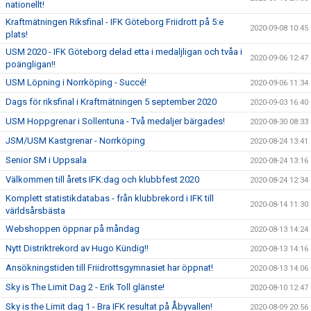
nationellt!
Kraftmätningen Riksfinal - IFK Göteborg Friidrott på 5:e
2020-09-08 10:45
plats!
USM 2020 - IFK Göteborg delad etta i medaljligan och tvåa i
2020-09-06 12:47
poängligan!!
USM Löpning i Norrköping - Succé!
2020-09-06 11:34
Dags för riksfinal i Kraftmätningen 5 september 2020
2020-09-03 16:40
USM Hoppgrenar i Sollentuna - Två medaljer bärgades!
2020-08-30 08:33
JSM/USM Kastgrenar - Norrköping
2020-08-24 13:41
Senior SM i Uppsala
2020-08-24 13:16
Välkommen till årets IFK:dag och klubbfest 2020
2020-08-24 12:34
Komplett statistikdatabas - från klubbrekord i IFK till
2020-08-14 11:30
världsårsbästa
Webshoppen öppnar på måndag
2020-08-13 14:24
Nytt Distriktrekord av Hugo Kündig!!
2020-08-13 14:16
Ansökningstiden till Friidrottsgymnasiet har öppnat!
2020-08-13 14:06
Sky is The Limit Dag 2 - Erik Toll glänste!
2020-08-10 12:47
Sky is the Limit dag 1 - Bra IFK resultat på Åbyvallen!
2020-08-09 20:56