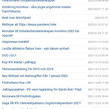
Funktionärer Götalandsmästerskapen
2022-02-08 08:48
Göteborg Inomhus - våra yngre ungdomar visade
2022-02-07 11:20
framfötterna!
Axel över drömfyran!
2022-01-31
Riktlinjer att följa i dessa pandemi tider
2022-01-25 07:01
Anmälan till Götalandsmästerskapen Inomhus 2022 har
2022-01-24 11:21
öppnat!
Växjöresan inställd!
2022-01-12 16:00
Lindås Athletics flyttas fram - nytt datum ej klart!
2022-01-11 15:36
GOD JUL!!
2021-12-23 09:04
Köp IFK-kläder i julklapp
2021-12-14 10:52
Terminsavslutning för 2013 och 2014
2021-12-13 15:37
Nya riktlinjer vid startavgifter från 1 januari 2022
2021-12-10 14:56
Friidrottens Hus v.49
2021-12-09 11:03
Julklappsjakten - IFK vann lagtävling för fjärde året i följd
2021-12-06 14:32
Nominera till Friidrottsgalan
2021-12-03 18:44
Saga får IFK Centralstyrelsens Ungdomstipendium 2021!
2021-12-02 16:00