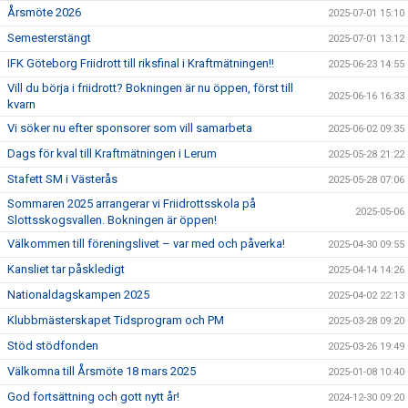
Årsmöte 2026
2025-07-01 15:10
Semesterstängt
2025-07-01 13:12
IFK Göteborg Friidrott till riksfinal i Kraftmätningen!!
2025-06-23 14:55
Vill du börja i friidrott? Bokningen är nu öppen, först till
2025-06-16 16:33
kvarn
Vi söker nu efter sponsorer som vill samarbeta
2025-06-02 09:35
Dags för kval till Kraftmätningen i Lerum
2025-05-28 21:22
Stafett SM i Västerås
2025-05-28 07:06
Sommaren 2025 arrangerar vi Friidrottsskola på
2025-05-06
Slottsskogsvallen. Bokningen är öppen!
Välkommen till föreningslivet – var med och påverka!
2025-04-30 09:55
Kansliet tar påskledigt
2025-04-14 14:26
Nationaldagskampen 2025
2025-04-02 22:13
Klubbmästerskapet Tidsprogram och PM
2025-03-28 09:20
Stöd stödfonden
2025-03-26 19:49
Välkomna till Årsmöte 18 mars 2025
2025-01-08 10:40
God fortsättning och gott nytt år!
2024-12-30 09:20