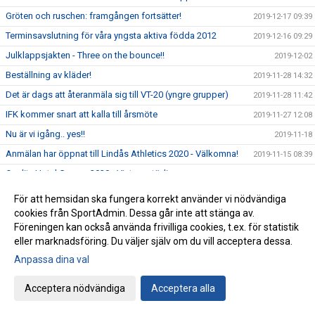
Gröten och ruschen: framgången fortsätter!
2019-12-17 09:39
Terminsavslutning för våra yngsta aktiva födda 2012
2019-12-16 09:29
Julklappsjakten - Three on the bounce!!
2019-12-02
Beställning av kläder!
2019-11-28 14:32
Det är dags att återanmäla sig till VT-20 (yngre grupper)
2019-11-28 11:42
IFK kommer snart att kalla till årsmöte
2019-11-27 12:08
Nu är vi igång.. yes!!
2019-11-18
Anmälan har öppnat till Lindås Athletics 2020 - Välkomna!
2019-11-15 08:39
Quality Hotel Games 2020 - Vinterns tävlingsresa
2019-11-11 14:56
IFK Göteborg Friidrott och OnePartnerGroup har tecknat
För att hemsidan ska fungera korrekt använder vi nödvändiga
2019-11-09 09:18
tvåårigt samarbetsavtal
cookies från SportAdmin. Dessa går inte att stänga av.
Helgen 19-20 oktober ordnades ett läger för klubbens
Föreningen kan också använda frivilliga cookies, t.ex. för statistik
2019-10-22 14:23
ungdomar födda 2006 och 2007
eller marknadsföring. Du väljer själv om du vill acceptera dessa.
Hej bästa Kamrater i IFK Göteborg Friidrott.
2019-10-21 09:48
Anpassa dina val
Funktionärsanmälan för 2020 är öppen
2019-10-19 15:55
Acceptera nödvändiga
Acceptera alla
Nästa webbshop öppnar 21 oktober
2019-09-17 19:00
S-hallen brinner!
2019-09-15 21:28