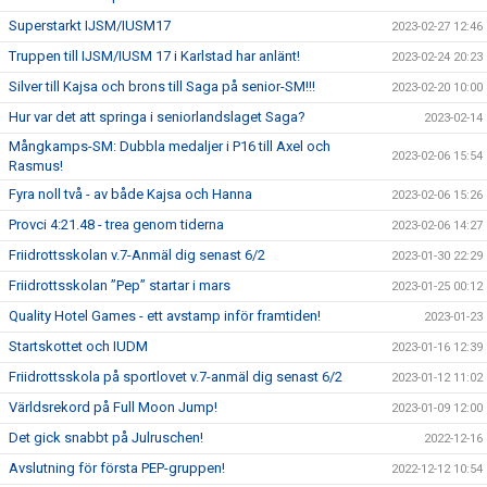
Superstarkt IJSM/IUSM17
2023-02-27 12:46
Truppen till IJSM/IUSM 17 i Karlstad har anlänt!
2023-02-24 20:23
Silver till Kajsa och brons till Saga på senior-SM!!!
2023-02-20 10:00
Hur var det att springa i seniorlandslaget Saga?
2023-02-14
Mångkamps-SM: Dubbla medaljer i P16 till Axel och
2023-02-06 15:54
Rasmus!
Fyra noll två - av både Kajsa och Hanna
2023-02-06 15:26
Provci 4:21.48 - trea genom tiderna
2023-02-06 14:27
Friidrottsskolan v.7-Anmäl dig senast 6/2
2023-01-30 22:29
Friidrottsskolan ”Pep” startar i mars
2023-01-25 00:12
Quality Hotel Games - ett avstamp inför framtiden!
2023-01-23
Startskottet och IUDM
2023-01-16 12:39
Friidrottsskola på sportlovet v.7-anmäl dig senast 6/2
2023-01-12 11:02
Världsrekord på Full Moon Jump!
2023-01-09 12:00
Det gick snabbt på Julruschen!
2022-12-16
Avslutning för första PEP-gruppen!
2022-12-12 10:54