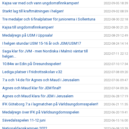
Kajsa var med och vann ungdomsfinnkampen!
2022-09-05 18:39
Starkt lag till kraftmätningen i helgen!
2022-09-02 08:59
Tre medaljer och 6 finalplatser för juniorerna i Sollentuna
2022-08-30 22:18
Kajsa till ungdomsfinnkampen!
2022-08-30 21:25
Medaljregn på USM i Uppsala!
2022-08-29 12:49
I helgen stundar USM 15-16 år och JSM/USM17
2022-08-24 14:14
Saga klar för JVM - men Nordiska i Malmö väntar till
2022-07-11 22:12
helgen...
10.84w av Edin på Öresundsspelen!
2022-07-10 17:34
Lediga platser i Friidrottsskolan v.32
2022-07-08 09:20
7:a och 14:de för Agnes och Maud i Jerusalem
2022-07-06 09:47
Agnes och Maud klar för JEM final!!
2022-07-04 09:26
Agnes och Maud klara för JEM i Jerusalem
2022-06-28 17:19
IFK Göteborg 7:a i lagmatchen på Världsungdomsspelen!!
2022-06-21 11:35
Medaljregn över IFK på Världsungdomsspelen
2022-06-20 19:41
Sävedalsspelen 11-12 juni
2022-06-15 16:00
Nationaldagskampen 2022
2022-06-08 10:39