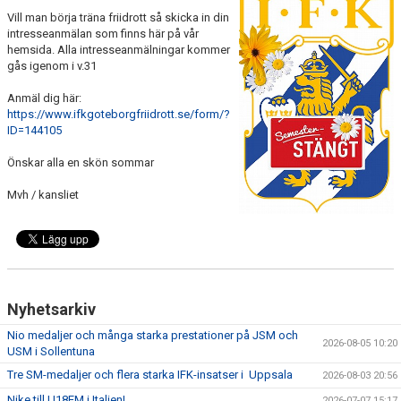
FUNKTIONÄR
Vill man börja träna friidrott så skicka in din
intresseanmälan som finns här på vår
hemsida. Alla intresseanmälningar kommer
BILDGALLERI
gås igenom i v.31
Anmäl dig här:
https://www.ifkgoteborgfriidrott.se/form/?
ID=144105
Önskar alla en skön sommar
Mvh / kansliet
Nyhetsarkiv
Nio medaljer och många starka prestationer på JSM och
2026-08-05 10:20
USM i Sollentuna
Tre SM-medaljer och flera starka IFK-insatser i Uppsala
2026-08-03 20:56
Nike till U18EM i Italien!
2026-07-07 15:17