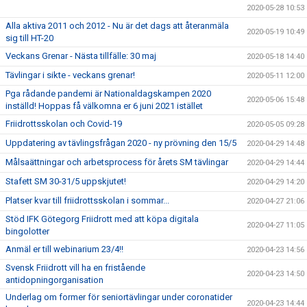
2020-05-28 10:53
Alla aktiva 2011 och 2012 - Nu är det dags att återanmäla
2020-05-19 10:49
sig till HT-20
Veckans Grenar - Nästa tillfälle: 30 maj
2020-05-18 14:40
Tävlingar i sikte - veckans grenar!
2020-05-11 12:00
Pga rådande pandemi är Nationaldagskampen 2020
2020-05-06 15:48
inställd! Hoppas få välkomna er 6 juni 2021 istället
Friidrottsskolan och Covid-19
2020-05-05 09:28
Uppdatering av tävlingsfrågan 2020 - ny prövning den 15/5
2020-04-29 14:48
Målsaättningar och arbetsprocess för årets SM tävlingar
2020-04-29 14:44
Stafett SM 30-31/5 uppskjutet!
2020-04-29 14:20
Platser kvar till friidrottsskolan i sommar...
2020-04-27 21:06
Stöd IFK Götegorg Friidrott med att köpa digitala
2020-04-27 11:05
bingolotter
Anmäl er till webinarium 23/4!!
2020-04-23 14:56
Svensk Friidrott vill ha en fristående
2020-04-23 14:50
antidopningorganisation
Underlag om former för seniortävlingar under coronatider
2020-04-23 14:44