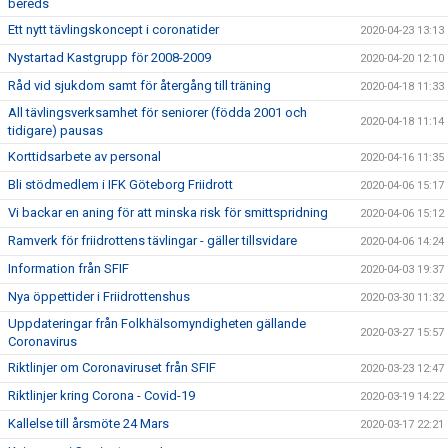
bereds
Ett nytt tävlingskoncept i coronatider
2020-04-23 13:13
Nystartad Kastgrupp för 2008-2009
2020-04-20 12:10
Råd vid sjukdom samt för återgång till träning
2020-04-18 11:33
All tävlingsverksamhet för seniorer (födda 2001 och
2020-04-18 11:14
tidigare) pausas
Korttidsarbete av personal
2020-04-16 11:35
Bli stödmedlem i IFK Göteborg Friidrott
2020-04-06 15:17
Vi backar en aning för att minska risk för smittspridning
2020-04-06 15:12
Ramverk för friidrottens tävlingar - gäller tillsvidare
2020-04-06 14:24
Information från SFIF
2020-04-03 19:37
Nya öppettider i Friidrottenshus
2020-03-30 11:32
Uppdateringar från Folkhälsomyndigheten gällande
2020-03-27 15:57
Coronavirus
Riktlinjer om Coronaviruset från SFIF
2020-03-23 12:47
Riktlinjer kring Corona - Covid-19
2020-03-19 14:22
Kallelse till årsmöte 24 Mars
2020-03-17 22:21