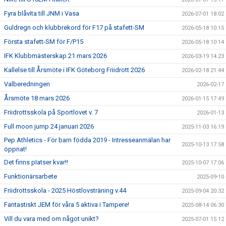
Fyra blåvita till JNM i Vasa
2026-07-01 18:02
Guldregn och klubbrekord för F17 på stafett-SM
2026-05-18 10:15
Första stafett-SM för F/P15
2026-05-18 10:14
IFK Klubbmästerskap 21 mars 2026
2026-03-19 14:23
Kallelse till Årsmöte i IFK Göteborg Friidrott 2026
2026-02-18 21:44
Valberedningen
2026-02-17
Årsmöte 18 mars 2026
2026-01-15 17:49
Friidrottsskola på Sportlovet v. 7
2026-01-13
Full moon jump 24 januari 2026
2025-11-03 16:19
Pep Athletics - För barn födda 2019 - Intresseanmälan har
2025-10-13 17:58
öppnat!
Det finns pIatser kvar!!
2025-10-07 17:06
Funktionärsarbete
2025-09-10
Friidrottsskola - 2025 Höstlovsträning v.44
2025-09-04 20:32
Fantastiskt JEM för våra 5 aktiva i Tampere!
2025-08-14 06:30
Vill du vara med om något unikt?
2025-07-01 15:12