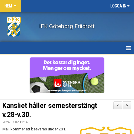
HEM
LOGGA IN
IFK Göteborg Friidrott
HEM
NYHETER
FÖRENINGEN
BÖRJA FRIIDROTTA / BLI MEDLEM
Kansliet håller semesterstängt
<
>
KLÄDER
v.28-v.30.
2024-07-02 11:14
LEDARE/UTBILDNING
Mail kommer att besvaras under v.31.