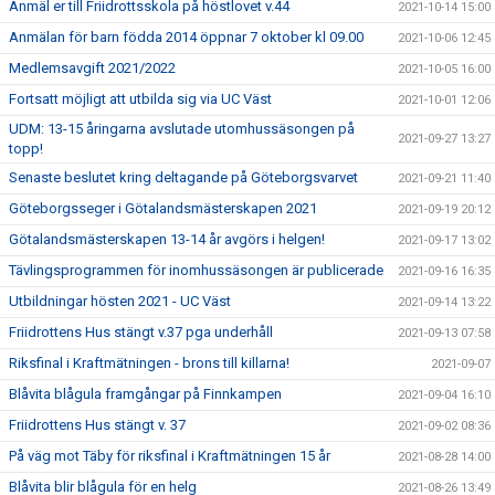
Anmäl er till Friidrottsskola på höstlovet v.44
2021-10-14 15:00
Anmälan för barn födda 2014 öppnar 7 oktober kl 09.00
2021-10-06 12:45
Medlemsavgift 2021/2022
2021-10-05 16:00
Fortsatt möjligt att utbilda sig via UC Väst
2021-10-01 12:06
UDM: 13-15 åringarna avslutade utomhussäsongen på
2021-09-27 13:27
topp!
Senaste beslutet kring deltagande på Göteborgsvarvet
2021-09-21 11:40
Göteborgsseger i Götalandsmästerskapen 2021
2021-09-19 20:12
Götalandsmästerskapen 13-14 år avgörs i helgen!
2021-09-17 13:02
Tävlingsprogrammen för inomhussäsongen är publicerade
2021-09-16 16:35
Utbildningar hösten 2021 - UC Väst
2021-09-14 13:22
Friidrottens Hus stängt v.37 pga underhåll
2021-09-13 07:58
Riksfinal i Kraftmätningen - brons till killarna!
2021-09-07
Blåvita blågula framgångar på Finnkampen
2021-09-04 16:10
Friidrottens Hus stängt v. 37
2021-09-02 08:36
På väg mot Täby för riksfinal i Kraftmätningen 15 år
2021-08-28 14:00
Blåvita blir blågula för en helg
2021-08-26 13:49