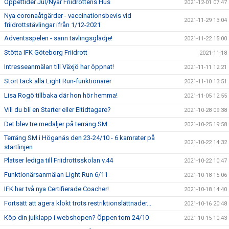
Öppettider Jul/Nyår Friidrottens Hus
2021-12-01 07:47
Nya coronaåtgärder - vaccinationsbevis vid
2021-11-29 13:04
friidrottstävlingar ifrån 1/12-2021
Adventsspelen - sann tävlingsglädje!
2021-11-22 15:00
Stötta IFK Göteborg Friidrott
2021-11-18
Intresseanmälan till Växjö har öppnat!
2021-11-11 12:21
Stort tack alla Light Run-funktionärer
2021-11-10 13:51
Lisa Rogö tillbaka där hon hör hemma!
2021-11-05 12:55
Vill du bli en Starter eller Eltidtagare?
2021-10-28 09:38
Det blev tre medaljer på terräng SM
2021-10-25 19:58
Terräng SM i Höganäs den 23-24/10 - 6 kamrater på
2021-10-22 14:32
startlinjen
Platser lediga till Friidrottsskolan v.44
2021-10-22 10:47
Funktionärsanmälan Light Run 6/11
2021-10-18 15:06
IFK har två nya Certifierade Coacher!
2021-10-18 14:40
Fortsätt att agera klokt trots restriktionslättnader...
2021-10-16 20:48
Köp din julklapp i webshopen? Öppen tom 24/10
2021-10-15 10:43