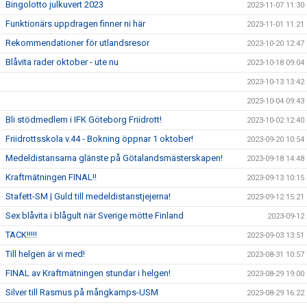
Bingolotto julkuvert 2023
2023-11-07 11:30
Funktionärs uppdragen finner ni här
2023-11-01 11:21
Rekommendationer för utlandsresor
2023-10-20 12:47
Blåvita rader oktober - ute nu
2023-10-18 09:04
2023-10-13 13:42
2023-10-04 09:43
Bli stödmedlem i IFK Göteborg Friidrott!
2023-10-02 12:40
Friidrottsskola v.44 - Bokning öppnar 1 oktober!
2023-09-20 10:54
Medeldistansarna glänste på Götalandsmästerskapen!
2023-09-18 14:48
Kraftmätningen FINAL!!
2023-09-13 10:15
Stafett-SM | Guld till medeldistanstjejerna!
2023-09-12 15:21
Sex blåvita i blågult när Sverige mötte Finland
2023-09-12
TACK!!!!!
2023-09-03 13:51
Till helgen är vi med!
2023-08-31 10:57
FINAL av Kraftmätningen stundar i helgen!
2023-08-29 19:00
Silver till Rasmus på mångkamps-USM
2023-08-29 16:22