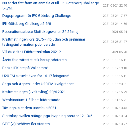
Nu är det fritt fram att anmäla er till IFK Göteborg Challenge
2021-05-24 22:40
5-6/6!!
Dagsprogram för IFK Göteborg Challenge
2021-05-24 17:57
IFK Göteborg Challenge 5-6/6
2021-05-24 14:36
Reparationsarbete Slottskogsvallen 24-26 maj
2021-05-24
Kraftmätningen Kval 20/6 - Inbjudan och preliminär
2021-05-23 21:27
tävlingsinformation publicerade
Vill du delta i Friidrottsskolan 2021?
2021-05-20
Årets friidrottsstatistik har uppdaterats
2021-05-19 16:11
Raska IFK:are på Vallhamra!
2021-05-17 19:10
U20 EM aktuellt även för 16-17 åringarna!
2021-05-16 15:11
Saga och Agnes under U20 EM-kvalgränsen!
2021-05-15 23:51
Kraftmätningen (kvaltävling) 20/6 2021
2021-05-12 15:29
Webbinarium: Hållbart friidrottande
2021-05-11 15:21
Tävlingskalendern utomhus 2021
2021-05-07 13:43
Slottskogsvallen stängd pga invigning ons/tor 12-13/5
2021-05-07 13:34
GFIF (vi) behöver fler starters!!
2021-05-07 13:27