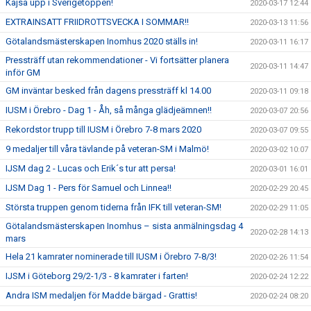
Kajsa upp i Sverigetoppen!
2020-03-17 12:44
EXTRAINSATT FRIIDROTTSVECKA I SOMMAR!!
2020-03-13 11:56
Götalandsmästerskapen Inomhus 2020 ställs in!
2020-03-11 16:17
Pressträff utan rekommendationer - Vi fortsätter planera
2020-03-11 14:47
inför GM
GM inväntar besked från dagens pressträff kl 14.00
2020-03-11 09:18
IUSM i Örebro - Dag 1 - Åh, så många glädjeämnen!!
2020-03-07 20:56
Rekordstor trupp till IUSM i Örebro 7-8 mars 2020
2020-03-07 09:55
9 medaljer till våra tävlande på veteran-SM i Malmö!
2020-03-02 10:07
IJSM dag 2 - Lucas och Erik´s tur att persa!
2020-03-01 16:01
IJSM Dag 1 - Pers för Samuel och Linnea!!
2020-02-29 20:45
Största truppen genom tiderna från IFK till veteran-SM!
2020-02-29 11:05
Götalandsmästerskapen Inomhus – sista anmälningsdag 4
2020-02-28 14:13
mars
Hela 21 kamrater nominerade till IUSM i Örebro 7-8/3!
2020-02-26 11:54
IJSM i Göteborg 29/2-1/3 - 8 kamrater i farten!
2020-02-24 12:22
Andra ISM medaljen för Madde bärgad - Grattis!
2020-02-24 08:20