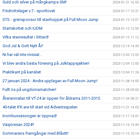
Guld och silver på mångkamps-SM!
2024-01-21 16:55
Friidrottsläger v.7 - sportlovet
2024-01-17 10:21
STS - grensponsor till stavhoppet på Full Moon Jump
2024-01-15 13:07
Startskottet och IUDM
2024-01-15 12:00
Vilka stavresultat i Sittard!
2024-01-15 11:12
God Jul & Gott Nytt År!
2023-12-14 14:49
Ni har väl inte missat...
2023-12-05 12:05
Vi blev andra bästa förening på Julklappsjakten!
2023-12-04 12:00
Praktikant på kansliet
2023-12-04 11:24
27 januari 2024 - Andra upplagan av Full Moon Jump!
2023-11-28 14:00
Fullt ös på ungdomsmatchen!
2023-11-28 09:00
Återanmälan till VT-24 är öppen för åldrarna 2011-2015
2023-11-24 08:27
40-talet IFK:are till start vid Adventsspelen
2023-11-21 14:03
Inomhussäsongen är öppnad!
2023-11-17 14:01
Växjöresan 2024!!
2023-11-16 15:49
Sommarens framgångar med Blåvitt!
2023-11-15 10:14