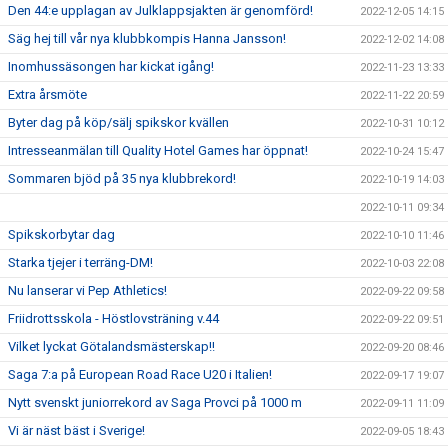
Den 44:e upplagan av Julklappsjakten är genomförd!
2022-12-05 14:15
Säg hej till vår nya klubbkompis Hanna Jansson!
2022-12-02 14:08
Inomhussäsongen har kickat igång!
2022-11-23 13:33
Extra årsmöte
2022-11-22 20:59
Byter dag på köp/sälj spikskor kvällen
2022-10-31 10:12
Intresseanmälan till Quality Hotel Games har öppnat!
2022-10-24 15:47
Sommaren bjöd på 35 nya klubbrekord!
2022-10-19 14:03
2022-10-11 09:34
Spikskorbytar dag
2022-10-10 11:46
Starka tjejer i terräng-DM!
2022-10-03 22:08
Nu lanserar vi Pep Athletics!
2022-09-22 09:58
Friidrottsskola - Höstlovsträning v.44
2022-09-22 09:51
Vilket lyckat Götalandsmästerskap!!
2022-09-20 08:46
Saga 7:a på European Road Race U20 i Italien!
2022-09-17 19:07
Nytt svenskt juniorrekord av Saga Provci på 1000 m
2022-09-11 11:09
Vi är näst bäst i Sverige!
2022-09-05 18:43