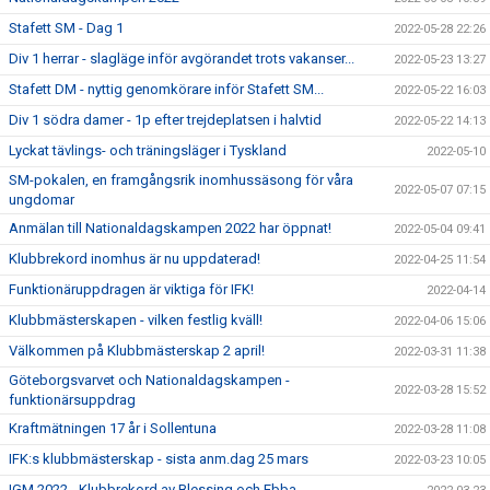
Stafett SM - Dag 1
2022-05-28 22:26
Div 1 herrar - slagläge inför avgörandet trots vakanser...
2022-05-23 13:27
Stafett DM - nyttig genomkörare inför Stafett SM...
2022-05-22 16:03
Div 1 södra damer - 1p efter trejdeplatsen i halvtid
2022-05-22 14:13
Lyckat tävlings- och träningsläger i Tyskland
2022-05-10
SM-pokalen, en framgångsrik inomhussäsong för våra
2022-05-07 07:15
ungdomar
Anmälan till Nationaldagskampen 2022 har öppnat!
2022-05-04 09:41
Klubbrekord inomhus är nu uppdaterad!
2022-04-25 11:54
Funktionäruppdragen är viktiga för IFK!
2022-04-14
Klubbmästerskapen - vilken festlig kväll!
2022-04-06 15:06
Välkommen på Klubbmästerskap 2 april!
2022-03-31 11:38
Göteborgsvarvet och Nationaldagskampen -
2022-03-28 15:52
funktionärsuppdrag
Kraftmätningen 17 år i Sollentuna
2022-03-28 11:08
IFK:s klubbmästerskap - sista anm.dag 25 mars
2022-03-23 10:05
IGM 2022 - Klubbrekord av Blessing och Ebba