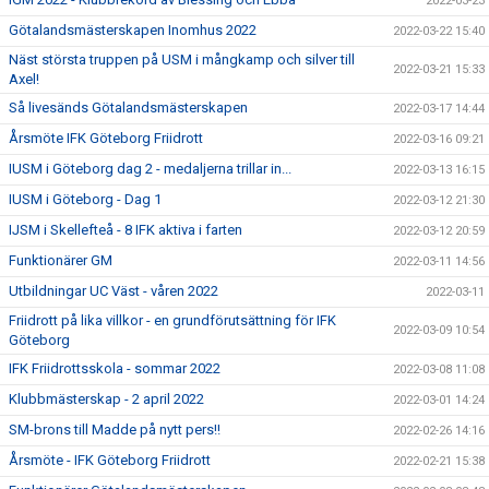
2022-03-23
Götalandsmästerskapen Inomhus 2022
2022-03-22 15:40
Näst största truppen på USM i mångkamp och silver till
2022-03-21 15:33
Axel!
Så livesänds Götalandsmästerskapen
2022-03-17 14:44
Årsmöte IFK Göteborg Friidrott
2022-03-16 09:21
IUSM i Göteborg dag 2 - medaljerna trillar in...
2022-03-13 16:15
IUSM i Göteborg - Dag 1
2022-03-12 21:30
IJSM i Skellefteå - 8 IFK aktiva i farten
2022-03-12 20:59
Funktionärer GM
2022-03-11 14:56
Utbildningar UC Väst - våren 2022
2022-03-11
Friidrott på lika villkor - en grundförutsättning för IFK
2022-03-09 10:54
Göteborg
IFK Friidrottsskola - sommar 2022
2022-03-08 11:08
Klubbmästerskap - 2 april 2022
2022-03-01 14:24
SM-brons till Madde på nytt pers!!
2022-02-26 14:16
Årsmöte - IFK Göteborg Friidrott
2022-02-21 15:38