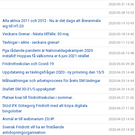
2020-05-31 14:56
2020-05-28 10:53
Alla aktiva 2011 och 2012 - Nu är det dags att återanmäla
2020-05-19 10:49
sig till HT-20
Veckans Grenar - Nästa tillfälle: 30 maj
2020-05-18 14:40
Tävlingar i sikte - veckans grenar!
2020-05-11 12:00
Pga rådande pandemi är Nationaldagskampen 2020
2020-05-06 15:48
inställd! Hoppas få välkomna er 6 juni 2021 istället
Friidrottsskolan och Covid-19
2020-05-05 09:28
Uppdatering av tävlingsfrågan 2020 - ny prövning den 15/5
2020-04-29 14:48
Målsaättningar och arbetsprocess för årets SM tävlingar
2020-04-29 14:44
Stafett SM 30-31/5 uppskjutet!
2020-04-29 14:20
Platser kvar till friidrottsskolan i sommar...
2020-04-27 21:06
Stöd IFK Götegorg Friidrott med att köpa digitala
2020-04-27 11:05
bingolotter
Anmäl er till webinarium 23/4!!
2020-04-23 14:56
Svensk Friidrott vill ha en fristående
2020-04-23 14:50
antidopningorganisation