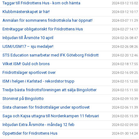
Taggar till Friidrottens Hus - kom och hämta
2024-03-12 15:02
Klubbmästerskapet är här!
2024-03-12 10:17
Anmälan för sommarens friidrottskola har öppnat!
2024-03-07 11:29
Entrétaggar obligatoriskt för Friidrottens Hus
2024-02-27 14:17
Inbjudan till Årsmöte 10 april
2024-02-26 08:47
IJSM/USM17 – sju medaljer!
2024-02-26 08:26
STS Education samarbetar med IFK Göteborg Friidrott
2024-02-20 12:46
Vilket ISM! Guld och brons
2024-02-18 17:55
Friidrottsläger sportlovet över
2024-02-16 09:25
ISM i helgen i Karlstad - rekordstor trupp
2024-02-15 12:00
Tredje bästa friidrottsföreningen att sälja Bingolotter
2024-02-15 11:50
Storvinst på Bingolotto
2024-02-09 10:39
Sista chansen för friidrottsläger under sportlovet
2024-02-06 11:39
Saga och Kajsa uttagna till Nordenkampen 11 februari
2024-02-05 15:39
Inbjudan Extra Årsmöte - måndag 12 feb
2024-02-02 09:50
Öppettider för Friidrottens Hus
2024-01-30 14:24