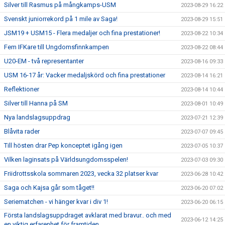
Silver till Rasmus på mångkamps-USM
2023-08-29 16:22
Svenskt juniorrekord på 1 mile av Saga!
2023-08-29 15:51
JSM19 + USM15 - Flera medaljer och fina prestationer!
2023-08-22 10:34
Fem IFKare till Ungdomsfinnkampen
2023-08-22 08:44
U20-EM - två representanter
2023-08-16 09:33
USM 16-17 år: Vacker medaljskörd och fina prestationer
2023-08-14 16:21
Reflektioner
2023-08-14 10:44
Silver till Hanna på SM
2023-08-01 10:49
Nya landslagsuppdrag
2023-07-21 12:39
Blåvita rader
2023-07-07 09:45
Till hösten drar Pep konceptet igång igen
2023-07-05 10:37
Vilken laginsats på Världsungdomsspelen!
2023-07-03 09:30
Friidrottsskola sommaren 2023, vecka 32 platser kvar
2023-06-28 10:42
Saga och Kajsa går som tåget!!
2023-06-20 07:02
Seriematchen - vi hänger kvar i div 1!
2023-06-20 06:15
Första landslagsuppdraget avklarat med bravur.. och med
2023-06-12 14:25
en viktig erfarenhet för framtiden.