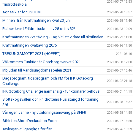
2021-07-07 13:53
friidrottsskola
Agnes klar för U20 EM!!
2021-06-28 18:37
Minnen ifrån Kraftmätningen Kval 20 juni
2021-06-28 17:40
Platser kvar i Friidrottsskolan v.28 och v.32!
2021-06-23 10:09
Kraftmätningen kvaltävling - Lag Vit lätt vidare till riksfinalen
2021-06-22 11:08
Kraftmätningen Kvaltävling 20/6
2021-06-16 17:50
TREKUNGAMÖTET 2021 (HOPPET)
2021-06-10
Välkommen Funktionär Göteborgsvarvet 2021!
2021-06-08 17:00
Inbjudan till Världsungdomsspelen 2021
2021-06-07 15:46
Dagsprogram, tidsprogram och PM för IFK Göteborg
2021-06-02 21:18
Challenge
IFK Göteborg Challenge närmar sig - funktionärer behövs!
2021-06-01 14:15
Slottskogsvallen och Friidrottens Hus stängd för träning
2021-05-28 15:37
2/6
Vår egen Janne - ny utbildningsansvarig på SFIF!!
2021-05-28 14:55
Athletes Shoe Declaration Form
2021-05-27 16:50
Tävlingar - tillgängliga för fler
2021-05-26 13:39