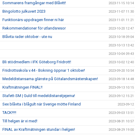
Sommarens framgångar med Blåvitt!
2023-11-15 10:14
Bingolotto julkuvert 2023
2023-11-07 11:30
Funktionärs uppdragen finner ni här
2023-11-01 11:21
Rekommendationer för utlandsresor
2023-10-20 12:47
Blåvita rader oktober - ute nu
2023-10-18 09:04
2023-10-13 13:42
2023-10-04 09:43
Bli stödmedlem i IFK Göteborg Friidrott!
2023-10-02 12:40
Friidrottsskola v.44 - Bokning öppnar 1 oktober!
2023-09-20 10:54
Medeldistansarna glänste på Götalandsmästerskapen!
2023-09-18 14:48
Kraftmätningen FINAL!!
2023-09-13 10:15
Stafett-SM | Guld till medeldistanstjejerna!
2023-09-12 15:21
Sex blåvita i blågult när Sverige mötte Finland
2023-09-12
TACK!!!!!
2023-09-03 13:51
Till helgen är vi med!
2023-08-31 10:57
FINAL av Kraftmätningen stundar i helgen!
2023-08-29 19:00