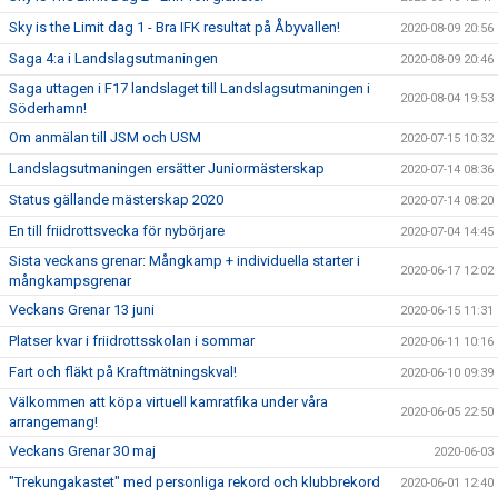
Sky is the Limit dag 1 - Bra IFK resultat på Åbyvallen!
2020-08-09 20:56
Saga 4:a i Landslagsutmaningen
2020-08-09 20:46
Saga uttagen i F17 landslaget till Landslagsutmaningen i
2020-08-04 19:53
Söderhamn!
Om anmälan till JSM och USM
2020-07-15 10:32
Landslagsutmaningen ersätter Juniormästerskap
2020-07-14 08:36
Status gällande mästerskap 2020
2020-07-14 08:20
En till friidrottsvecka för nybörjare
2020-07-04 14:45
Sista veckans grenar: Mångkamp + individuella starter i
2020-06-17 12:02
mångkampsgrenar
Veckans Grenar 13 juni
2020-06-15 11:31
Platser kvar i friidrottsskolan i sommar
2020-06-11 10:16
Fart och fläkt på Kraftmätningskval!
2020-06-10 09:39
Välkommen att köpa virtuell kamratfika under våra
2020-06-05 22:50
arrangemang!
Veckans Grenar 30 maj
2020-06-03
"Trekungakastet" med personliga rekord och klubbrekord
2020-06-01 12:40