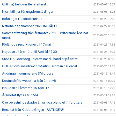
GFIF (vi) behöver fler starters!!
2021-05-07 13:27
Nya riktlinjer för ungdomstävlingar
2021-05-03 11:23
Bokningar i Friidrottenshus
2021-04-29 10:02
Nationaldagskampen 2021 INSTÄLLT
2021-04-27 00:11
Sammanfattning från årsmötet 2021 - Ordförande Åsa har
2021-04-26 15:26
ordet.
Förlängda restriktioner till 17 maj
2021-04-23 17:58
Inbjudan till årsmöte 15 April kl.17.30
2021-03-28 13:09
Stöd IFK Göteborg Friidrott när du handlar på nätet!
2021-03-28 08:05
GFIF´s Förbundsdirektör Martin Bergman har ordet
2021-03-26 14:26
Ändringar i sommarens SM program
2021-03-19 11:49
Kostnadsfria webbinar från 2motiv8
2021-03-18 09:09
Inbjudan till årsmöte 15 April 17.30
2021-03-15 17:20
Årsmötet flyttas till 15/4
2021-03-11 17:55
Överbelastningsskador är vanliga bland elitfriidrottare
2021-03-08 17:16
Resultat från Klubbtävlingen - ÄNTLIGEN!!!
2021-03-03 17:19