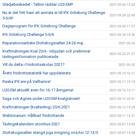
Glädjebeskedet - Tallinn räddar U23-EM!!
2021-05-26 13:33
Nu är det fritt fram att anmäla er till IFK Göteborg Challenge
2021-05-24 22:40
5-6/6!!
Dagsprogram för IFK Göteborg Challenge
2021-05-24 17:57
IFK Göteborg Challenge 5-6/6
2021-05-24 14:36
Reparationsarbete Slottskogsvallen 24-26 maj
2021-05-24
Kraftmätningen Kval 20/6 - Inbjudan och preliminär
2021-05-23 21:27
tävlingsinformation publicerade
Vill du delta i Friidrottsskolan 2021?
2021-05-20
Årets friidrottsstatistik har uppdaterats
2021-05-19 16:11
Raska IFK:are på Vallhamra!
2021-05-17 19:10
U20 EM aktuellt även för 16-17 åringarna!
2021-05-16 15:11
Saga och Agnes under U20 EM-kvalgränsen!
2021-05-15 23:51
Kraftmätningen (kvaltävling) 20/6 2021
2021-05-12 15:29
Webbinarium: Hållbart friidrottande
2021-05-11 15:21
Tävlingskalendern utomhus 2021
2021-05-07 13:43
Slottskogsvallen stängd pga invigning ons/tor 12-13/5
2021-05-07 13:34