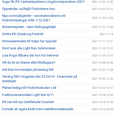
Saga får IFK Centralstyrelsens Ungdomstipendium 2021!
2021-12-02 16:00
Öppettider Jul/Nyår Friidrottens Hus
2021-12-01 07:47
Nya coronaåtgärder - vaccinationsbevis vid
2021-11-29 13:04
friidrottstävlingar ifrån 1/12-2021
Adventsspelen - sann tävlingsglädje!
2021-11-22 15:00
Stötta IFK Göteborg Friidrott
2021-11-18
Intresseanmälan till Växjö har öppnat!
2021-11-11 12:21
Stort tack alla Light Run-funktionärer
2021-11-10 13:51
Lisa Rogö tillbaka där hon hör hemma!
2021-11-05 12:55
Vill du bli en Starter eller Eltidtagare?
2021-10-28 09:38
Det blev tre medaljer på terräng SM
2021-10-25 19:58
Terräng SM i Höganäs den 23-24/10 - 6 kamrater på
2021-10-22 14:32
startlinjen
Platser lediga till Friidrottsskolan v.44
2021-10-22 10:47
Funktionärsanmälan Light Run 6/11
2021-10-18 15:06
IFK har två nya Certifierade Coacher!
2021-10-18 14:40
Fortsätt att agera klokt trots restriktionslättnader...
2021-10-16 20:48