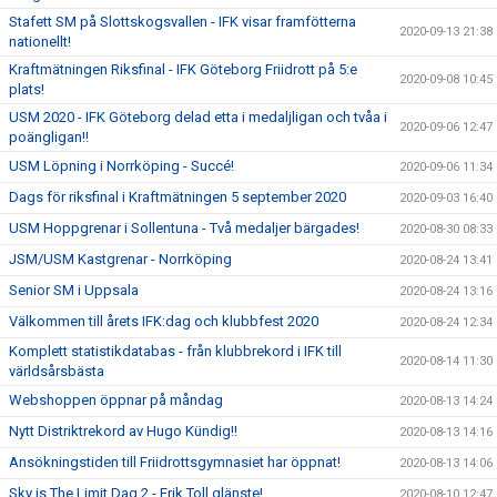
Stafett SM på Slottskogsvallen - IFK visar framfötterna
2020-09-13 21:38
nationellt!
Kraftmätningen Riksfinal - IFK Göteborg Friidrott på 5:e
2020-09-08 10:45
plats!
USM 2020 - IFK Göteborg delad etta i medaljligan och tvåa i
2020-09-06 12:47
poängligan!!
USM Löpning i Norrköping - Succé!
2020-09-06 11:34
Dags för riksfinal i Kraftmätningen 5 september 2020
2020-09-03 16:40
USM Hoppgrenar i Sollentuna - Två medaljer bärgades!
2020-08-30 08:33
JSM/USM Kastgrenar - Norrköping
2020-08-24 13:41
Senior SM i Uppsala
2020-08-24 13:16
Välkommen till årets IFK:dag och klubbfest 2020
2020-08-24 12:34
Komplett statistikdatabas - från klubbrekord i IFK till
2020-08-14 11:30
världsårsbästa
Webshoppen öppnar på måndag
2020-08-13 14:24
Nytt Distriktrekord av Hugo Kündig!!
2020-08-13 14:16
Ansökningstiden till Friidrottsgymnasiet har öppnat!
2020-08-13 14:06
Sky is The Limit Dag 2 - Erik Toll glänste!
2020-08-10 12:47