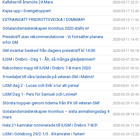
Kallelse till årsmöte 24 Mars
2020-03-17 22:21
Kajsa upp i Sverigetoppen!
2020-03-17 12:44
EXTRAINSATT FRIIDROTTSVECKA I SOMMAR!!
2020-03-13 11:56
Götalandsmästerskapen Inomhus 2020 ställs in!
2020-03-11 16:17
Pressträff utan rekommendationer - Vi fortsätter planera
2020-03-11 14:47
inför GM
GM inväntar besked från dagens pressträff kl 14.00
2020-03-11 09:18
IUSM i Örebro - Dag 1 - Åh, så många glädjeämnen!!
2020-03-07 20:56
Rekordstor trupp till IUSM i Örebro 7-8 mars 2020
2020-03-07 09:55
9 medaljer till våra tävlande på veteran-SM i Malmö!
2020-03-02 10:07
IJSM dag 2 - Lucas och Erik´s tur att persa!
2020-03-01 16:01
IJSM Dag 1 - Pers för Samuel och Linnea!!
2020-02-29 20:45
Största truppen genom tiderna från IFK till veteran-SM!
2020-02-29 11:05
Götalandsmästerskapen Inomhus – sista anmälningsdag 4
2020-02-28 14:13
mars
Hela 21 kamrater nominerade till IUSM i Örebro 7-8/3!
2020-02-26 11:54
IJSM i Göteborg 29/2-1/3 - 8 kamrater i farten!
2020-02-24 12:22