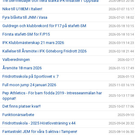
Tre SM-medaljer och flera starka IFK-insatser i Uppsala
2026-08-03 20:56
Nike till U18EM i Italien!
2026-07-07 15:17
Fyra blåvita till JNM i Vasa
2026-07-01 18:02
Guldregn och klubbrekord för F17 på stafett-SM
2026-05-18 10:15
Första stafett-SM för F/P15
2026-05-18 10:14
IFK Klubbmästerskap 21 mars 2026
2026-03-19 14:23
Kallelse till Årsmöte i IFK Göteborg Friidrott 2026
2026-02-18 21:44
Valberedningen
2026-02-17
Årsmöte 18 mars 2026
2026-01-15 17:49
Friidrottsskola på Sportlovet v. 7
2026-01-13
Full moon jump 24 januari 2026
2025-11-03 16:19
Pep Athletics - För barn födda 2019 - Intresseanmälan har
2025-10-13 17:58
öppnat!
Det finns pIatser kvar!!
2025-10-07 17:06
Funktionärsarbete
2025-09-10
Friidrottsskola - 2025 Höstlovsträning v.44
2025-09-04 20:32
Fantastiskt JEM för våra 5 aktiva i Tampere!
2025-08-14 06:30