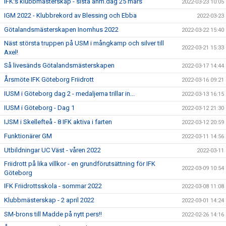
IFK:s klubbmästerskap - sista anm.dag 25 mars
2022-03-23 10:05
IGM 2022 - Klubbrekord av Blessing och Ebba
2022-03-23
Götalandsmästerskapen Inomhus 2022
2022-03-22 15:40
Näst största truppen på USM i mångkamp och silver till
2022-03-21 15:33
Axel!
Så livesänds Götalandsmästerskapen
2022-03-17 14:44
Årsmöte IFK Göteborg Friidrott
2022-03-16 09:21
IUSM i Göteborg dag 2 - medaljerna trillar in...
2022-03-13 16:15
IUSM i Göteborg - Dag 1
2022-03-12 21:30
IJSM i Skellefteå - 8 IFK aktiva i farten
2022-03-12 20:59
Funktionärer GM
2022-03-11 14:56
Utbildningar UC Väst - våren 2022
2022-03-11
Friidrott på lika villkor - en grundförutsättning för IFK
2022-03-09 10:54
Göteborg
IFK Friidrottsskola - sommar 2022
2022-03-08 11:08
Klubbmästerskap - 2 april 2022
2022-03-01 14:24
SM-brons till Madde på nytt pers!!
2022-02-26 14:16