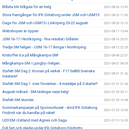
Blåvita blir blågula för en helg
2021-08-26 13:49
Stora framgångar för IFK Göteborg under JSM och USM15
2021-08-25 11:00
Dags för JSM och USM15 i Linköping 20-22 augusti
2021-08-20 10:15
Webshopen är öppen
2021-08-17 13:44
JSM 16-17 i Norrköping - fina resultat i blåsten
2021-08-16 20:07
Tredje SM helgen - USM 16-17 åringar i Norrköping
2021-08-12 22:29
Kristoffer 6:a på Mångkamps-SM!
2021-08-08 22:57
Mångkamps-SM i Ljungby i helgen...
2021-08-07 08:59
Stafett SM Dag 2: Kronan på verket - F17 3x800 Svenska
2021-08-01 21:26
mästare!!
Stafett SM Dag 1: över förväntan - 4 medaljer på 5 starter!!
2021-07-31 21:44
Augusti månad - SM-tävlingar varje helg!
2021-07-29 20:11
Stafett-SM stundar...
2021-07-29 19:48
Sommarkampanjer på Sponsorhuset - stöd IFK Göteborg
2021-07-23 10:00
Friidrott när du handlar på nätet!
U20 EM i Estland med Agnes och Saga
2021-07-19 15:39
Full fart och glädje under IFK Göteborg Friidrotts