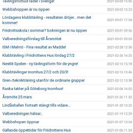
Tävlingsförbud råder i Sverige!
2021-03-03 15:06
Webbshoppen är nu öppen
2021-03-02 15:23
Lördagens klubbtävling - resultaten dröjer... men det
2021-03-01 17:54
kommer!
Friidrottsskola i sommar? bokningen är nu öppen
2021-03-01 09:56
Valberedningsförslag till Årsmötet
2021-03-01 09:03
ISM i Malmö - Fina resultat av Madde!
2021-02-28 12:30
Klubbtävling i Friidrottens Hus lördag 27/2
2021-02-26 16:25
Nestlé Spelen - ny tävlingsform för de yngre!
2021-02-15 15:18
Klubbtävlingar inomhus 27/2 och 20/3!
2021-02-15 13:46
Gren-/teknikträning utanför de ordinarie grupper
2021-02-12 13:38
Raska takter på Göteborg Inomhus!
2021-02-06 16:02
Årsmöte 25 mars
2021-01-26 11:32
Lindåshallen fortsatt stängt tills vidare...
2021-01-20 13:25
Valberedningen hälsar...
2021-01-19 12:29
Webbshopen öppnar
2021-01-07 13:54
Gällande öppettider för Friidrottens Hus
2021-01-06 11:53