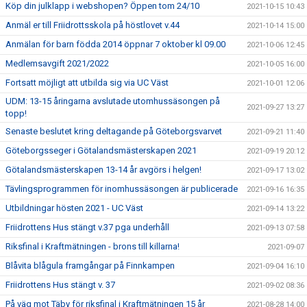
Köp din julklapp i webshopen? Öppen tom 24/10
2021-10-15 10:43
Anmäl er till Friidrottsskola på höstlovet v.44
2021-10-14 15:00
Anmälan för barn födda 2014 öppnar 7 oktober kl 09.00
2021-10-06 12:45
Medlemsavgift 2021/2022
2021-10-05 16:00
Fortsatt möjligt att utbilda sig via UC Väst
2021-10-01 12:06
UDM: 13-15 åringarna avslutade utomhussäsongen på
2021-09-27 13:27
topp!
Senaste beslutet kring deltagande på Göteborgsvarvet
2021-09-21 11:40
Göteborgsseger i Götalandsmästerskapen 2021
2021-09-19 20:12
Götalandsmästerskapen 13-14 år avgörs i helgen!
2021-09-17 13:02
Tävlingsprogrammen för inomhussäsongen är publicerade
2021-09-16 16:35
Utbildningar hösten 2021 - UC Väst
2021-09-14 13:22
Friidrottens Hus stängt v.37 pga underhåll
2021-09-13 07:58
Riksfinal i Kraftmätningen - brons till killarna!
2021-09-07
Blåvita blågula framgångar på Finnkampen
2021-09-04 16:10
Friidrottens Hus stängt v. 37
2021-09-02 08:36
På väg mot Täby för riksfinal i Kraftmätningen 15 år
2021-08-28 14:00