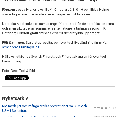
100mH, Rasmus Arnell på 400mH samt Sebastian Siering i höjd.
Förutom dessa fyra var även Edvin Örnborg på 110mH och Ebba Holmén i
stav uttagna, men har av olika anledningar behövt tacka nej.
Nordiska Mästerskapen samlar unga friidrottare från de nordiska länderna
och är en viktig del av sommarens internationella tävlingssäsong. IFK
Göteborg Friidrott gratulerar de aktiva till det ärofyllda uppdraget.
Följ tävlingen:
Startlistor, resultat och eventuell livesändning finns via
arrangörens tävlingssida:
Håll även utkik hos Svensk Friidrott och Friidrottskanalen för eventuell
livesändning.
Foto: Deca Text & Bild
Nyhetsarkiv
Nio medaljer och många starka prestationer på JSM och
2026-08-05 10:20
USM i Sollentuna