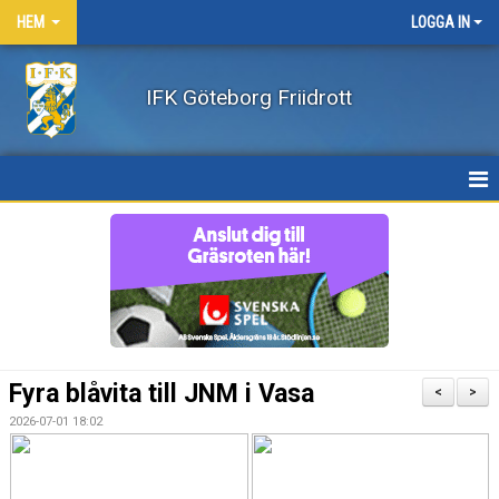
HEM
LOGGA IN
IFK Göteborg Friidrott
HEM
NYHETER
FÖRENINGEN
BÖRJA FRIIDROTTA / BLI MEDLEM
Fyra blåvita till JNM i Vasa
<
>
KLÄDER
2026-07-01 18:02
LEDARE/UTBILDNING