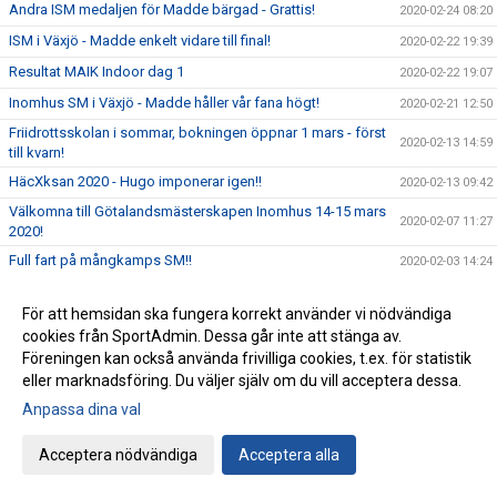
Andra ISM medaljen för Madde bärgad - Grattis!
2020-02-24 08:20
ISM i Växjö - Madde enkelt vidare till final!
2020-02-22 19:39
Resultat MAIK Indoor dag 1
2020-02-22 19:07
Inomhus SM i Växjö - Madde håller vår fana högt!
2020-02-21 12:50
Friidrottsskolan i sommar, bokningen öppnar 1 mars - först
2020-02-13 14:59
till kvarn!
HäcXksan 2020 - Hugo imponerar igen!!
2020-02-13 09:42
Välkomna till Götalandsmästerskapen Inomhus 14-15 mars
2020-02-07 11:27
2020!
Full fart på mångkamps SM!!
2020-02-03 14:24
Jaaa! Kajsa är klubbens första kvinnliga tremeterhoppare!
2020-02-03 12:34
För att hemsidan ska fungera korrekt använder vi nödvändiga
Decenniets första SM-guld...
2020-01-28 11:09
cookies från SportAdmin. Dessa går inte att stänga av.
Viktiga datum för Årsmötet 24 mars
2020-01-27 14:42
Föreningen kan också använda frivilliga cookies, t.ex. för statistik
eller marknadsföring. Du väljer själv om du vill acceptera dessa.
Lindås Athletics - Framtidens friidrottare har presenterat
2020-01-27 08:04
sig!
Anpassa dina val
Tidsprogram och PM - Lindås Athletics 2020
2020-01-23 09:42
Acceptera nödvändiga
Acceptera alla
Fantastiskt fina prestationer av IFK på Quality Hotel Games
2020-01-20 12:04
Cafét i Friidrottens Hus öppnar onsdagar
2020-01-15 12:59