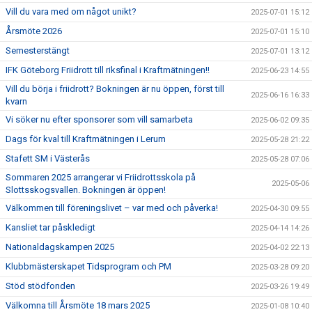
Vill du vara med om något unikt?
2025-07-01 15:12
Årsmöte 2026
2025-07-01 15:10
Semesterstängt
2025-07-01 13:12
IFK Göteborg Friidrott till riksfinal i Kraftmätningen!!
2025-06-23 14:55
Vill du börja i friidrott? Bokningen är nu öppen, först till
2025-06-16 16:33
kvarn
Vi söker nu efter sponsorer som vill samarbeta
2025-06-02 09:35
Dags för kval till Kraftmätningen i Lerum
2025-05-28 21:22
Stafett SM i Västerås
2025-05-28 07:06
Sommaren 2025 arrangerar vi Friidrottsskola på
2025-05-06
Slottsskogsvallen. Bokningen är öppen!
Välkommen till föreningslivet – var med och påverka!
2025-04-30 09:55
Kansliet tar påskledigt
2025-04-14 14:26
Nationaldagskampen 2025
2025-04-02 22:13
Klubbmästerskapet Tidsprogram och PM
2025-03-28 09:20
Stöd stödfonden
2025-03-26 19:49
Välkomna till Årsmöte 18 mars 2025
2025-01-08 10:40