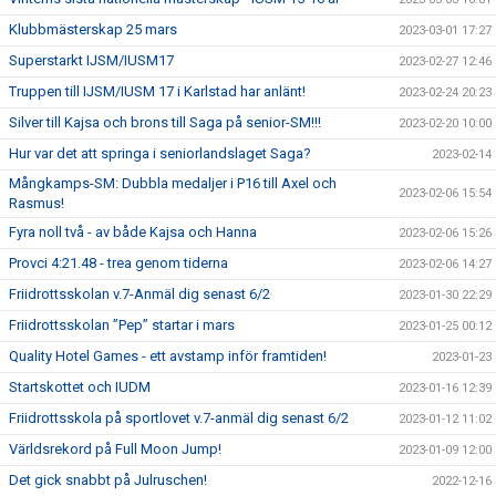
Klubbmästerskap 25 mars
2023-03-01 17:27
Superstarkt IJSM/IUSM17
2023-02-27 12:46
Truppen till IJSM/IUSM 17 i Karlstad har anlänt!
2023-02-24 20:23
Silver till Kajsa och brons till Saga på senior-SM!!!
2023-02-20 10:00
Hur var det att springa i seniorlandslaget Saga?
2023-02-14
Mångkamps-SM: Dubbla medaljer i P16 till Axel och
2023-02-06 15:54
Rasmus!
Fyra noll två - av både Kajsa och Hanna
2023-02-06 15:26
Provci 4:21.48 - trea genom tiderna
2023-02-06 14:27
Friidrottsskolan v.7-Anmäl dig senast 6/2
2023-01-30 22:29
Friidrottsskolan ”Pep” startar i mars
2023-01-25 00:12
Quality Hotel Games - ett avstamp inför framtiden!
2023-01-23
Startskottet och IUDM
2023-01-16 12:39
Friidrottsskola på sportlovet v.7-anmäl dig senast 6/2
2023-01-12 11:02
Världsrekord på Full Moon Jump!
2023-01-09 12:00
Det gick snabbt på Julruschen!
2022-12-16