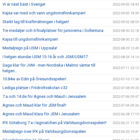
Vi är näst bäst i Sverige!
2022-09-05 18:43
Kajsa var med och vann ungdomsfinnkampen!
2022-09-05 18:39
Starkt lag till kraftmätningen i helgen!
2022-09-02 08:59
Tre medaljer och 6 finalplatser för juniorerna i Sollentuna
2022-08-30 22:18
Kajsa till ungdomsfinnkampen!
2022-08-30 21:25
Medaljregn på USM i Uppsala!
2022-08-29 12:49
I helgen stundar USM 15-16 år och JSM/USM17
2022-08-24 14:14
Saga klar för JVM - men Nordiska i Malmö väntar till
2022-07-11 22:12
helgen...
10.84w av Edin på Öresundsspelen!
2022-07-10 17:34
Lediga platser i Friidrottsskolan v.32
2022-07-08 09:20
7:a och 14:de för Agnes och Maud i Jerusalem
2022-07-06 09:47
Agnes och Maud klar för JEM final!!
2022-07-04 09:26
Agnes och Maud klara för JEM i Jerusalem
2022-06-28 17:19
IFK Göteborg 7:a i lagmatchen på Världsungdomsspelen!!
2022-06-21 11:35
Medaljregn över IFK på Världsungdomsspelen
2022-06-20 19:41