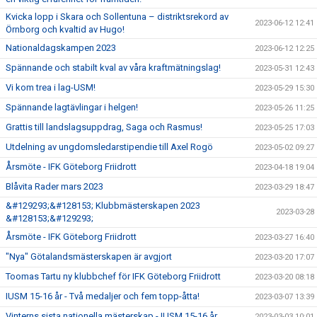
Kvicka lopp i Skara och Sollentuna – distriktsrekord av
2023-06-12 12:41
Örnborg och kvaltid av Hugo!
Nationaldagskampen 2023
2023-06-12 12:25
Spännande och stabilt kval av våra kraftmätningslag!
2023-05-31 12:43
Vi kom trea i lag-USM!
2023-05-29 15:30
Spännande lagtävlingar i helgen!
2023-05-26 11:25
Grattis till landslagsuppdrag, Saga och Rasmus!
2023-05-25 17:03
Utdelning av ungdomsledarstipendie till Axel Rogö
2023-05-02 09:27
Årsmöte - IFK Göteborg Friidrott
2023-04-18 19:04
Blåvita Rader mars 2023
2023-03-29 18:47
&#129293;&#128153; Klubbmästerskapen 2023
2023-03-28
&#128153;&#129293;
Årsmöte - IFK Göteborg Friidrott
2023-03-27 16:40
"Nya" Götalandsmästerskapen är avgjort
2023-03-20 17:07
Toomas Tartu ny klubbchef för IFK Göteborg Friidrott
2023-03-20 08:18
IUSM 15-16 år - Två medaljer och fem topp-åtta!
2023-03-07 13:39
Vinterns sista nationella mästerskap - IUSM 15-16 år
2023-03-03 10:01