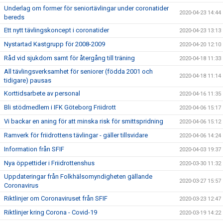
Underlag om former för seniortävlingar under coronatider
2020-04-23 14:44
bereds
Ett nytt tävlingskoncept i coronatider
2020-04-23 13:13
Nystartad Kastgrupp för 2008-2009
2020-04-20 12:10
Råd vid sjukdom samt för återgång till träning
2020-04-18 11:33
All tävlingsverksamhet för seniorer (födda 2001 och
2020-04-18 11:14
tidigare) pausas
Korttidsarbete av personal
2020-04-16 11:35
Bli stödmedlem i IFK Göteborg Friidrott
2020-04-06 15:17
Vi backar en aning för att minska risk för smittspridning
2020-04-06 15:12
Ramverk för friidrottens tävlingar - gäller tillsvidare
2020-04-06 14:24
Information från SFIF
2020-04-03 19:37
Nya öppettider i Friidrottenshus
2020-03-30 11:32
Uppdateringar från Folkhälsomyndigheten gällande
2020-03-27 15:57
Coronavirus
Riktlinjer om Coronaviruset från SFIF
2020-03-23 12:47
Riktlinjer kring Corona - Covid-19
2020-03-19 14:22