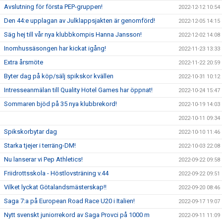
Avslutning för första PEP-gruppen!
2022-12-12 10:54
Den 44:e upplagan av Julklappsjakten är genomförd!
2022-12-05 14:15
Säg hej till vår nya klubbkompis Hanna Jansson!
2022-12-02 14:08
Inomhussäsongen har kickat igång!
2022-11-23 13:33
Extra årsmöte
2022-11-22 20:59
Byter dag på köp/sälj spikskor kvällen
2022-10-31 10:12
Intresseanmälan till Quality Hotel Games har öppnat!
2022-10-24 15:47
Sommaren bjöd på 35 nya klubbrekord!
2022-10-19 14:03
2022-10-11 09:34
Spikskorbytar dag
2022-10-10 11:46
Starka tjejer i terräng-DM!
2022-10-03 22:08
Nu lanserar vi Pep Athletics!
2022-09-22 09:58
Friidrottsskola - Höstlovsträning v.44
2022-09-22 09:51
Vilket lyckat Götalandsmästerskap!!
2022-09-20 08:46
Saga 7:a på European Road Race U20 i Italien!
2022-09-17 19:07
Nytt svenskt juniorrekord av Saga Provci på 1000 m
2022-09-11 11:09