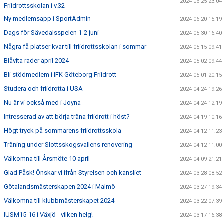
2024-06-25 23:04
Friidrottsskolan i v.32
Ny medlemsapp i SportAdmin
2024-06-20 15:19
Dags för Sävedalsspelen 1-2 juni
2024-05-30 16:40
Några få platser kvar till friidrottsskolan i sommar
2024-05-15 09:41
Blåvita rader april 2024
2024-05-02 09:44
Bli stödmedlem i IFK Göteborg Friidrott
2024-05-01 20:15
Studera och friidrotta i USA
2024-04-24 19:26
Nu är vi också med i Joyna
2024-04-24 12:19
Intresserad av att börja träna friidrott i höst?
2024-04-19 10:16
Högt tryck på sommarens friidrottsskola
2024-04-12 11:23
Träning under Slottsskogsvallens renovering
2024-04-12 11:00
Välkomna till Årsmöte 10 april
2024-04-09 21:21
Glad Påsk! Önskar vi ifrån Styrelsen och kansliet
2024-03-28 08:52
Götalandsmästerskapen 2024 i Malmö
2024-03-27 19:34
Välkomna till klubbmästerskapet 2024
2024-03-22 07:39
IUSM15-16 i Växjö - vilken helg!
2024-03-17 16:38