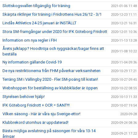
Slottskogsvallen tillgänglig för träning
2021-01-06 11:48
Skärpta riktlinjer för träning i Friidrottens Hus 26/12 - 3/1
2020-12-23 11:11
Lindås Athletics 24-25 januari är INSTÄLLT
2020-12-21 16:31
Stora SM-framgångar under 2020 för IFK Göteborg Friidrott
2020-12-01 10:36
Information om nya regler i FIH
2020-11-13 13:28
Årets julklapp? Hoodtröja och ryggsäckar/bagar finns att
2020-11-08 10:22
beställa
Ny information gällande Covid-19
2020-11-04 09:36
De nya restriktionerna från FHM påverkar verksamheten
2020-10-29 17:21
Terräng SM i Vällingby 2020 - Fler SM-poäng till kistan!
2020-10-27 09:45
Webshoppen för beställning av klubbkläder är öppen
2020-10-22 08:55
Styrelsen behöver hjälp!
2020-10-13 11:33
IFK Göteborg Friidrott + OCR = SANT!!!
2020-10-07 19:54
Vilken säsong - Här är våra sju Sverige-ettor!
2020-09-28
Klubbrekord utomhus är uppdaterad!
2020-09-24 08:36
Bästa möjliga avslutning på säsongen för våra 13-14
2020-09-21 17:22
åringar