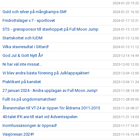
2024-01-23 19:25
Guld och silver på mångkamps-SM!
2024-01-21 16:55
Friidrottsläger v.7 - sportlovet
2024-01-17 10:21
STS - grensponsor till stavhoppet på Full Moon Jump
2024-01-15 13:07
Startskottet och IUDM
2024-01-15 12:00
Vilka stavresultat i Sittard!
2024-01-15 11:12
God Jul & Gott Nytt År!
2023-12-14 14:49
Ni har väl inte missat...
2023-12-05 12:05
Vi blev andra bästa förening på Julklappsjakten!
2023-12-04 12:00
Praktikant på kansliet
2023-12-04 11:24
27 januari 2024 - Andra upplagan av Full Moon Jump!
2023-11-28 14:00
Fullt ös på ungdomsmatchen!
2023-11-28 09:00
Återanmälan till VT-24 är öppen för åldrarna 2011-2015
2023-11-24 08:27
40-talet IFK:are till start vid Adventsspelen
2023-11-21 14:03
Inomhussäsongen är öppnad!
2023-11-17 14:01
Växjöresan 2024!!
2023-11-16 15:49