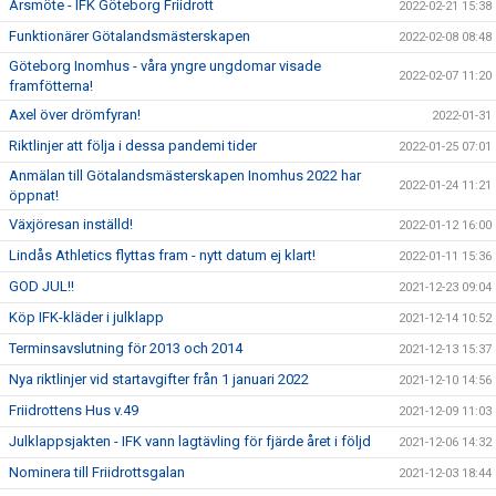
Årsmöte - IFK Göteborg Friidrott
2022-02-21 15:38
Funktionärer Götalandsmästerskapen
2022-02-08 08:48
Göteborg Inomhus - våra yngre ungdomar visade
2022-02-07 11:20
framfötterna!
Axel över drömfyran!
2022-01-31
Riktlinjer att följa i dessa pandemi tider
2022-01-25 07:01
Anmälan till Götalandsmästerskapen Inomhus 2022 har
2022-01-24 11:21
öppnat!
Växjöresan inställd!
2022-01-12 16:00
Lindås Athletics flyttas fram - nytt datum ej klart!
2022-01-11 15:36
GOD JUL!!
2021-12-23 09:04
Köp IFK-kläder i julklapp
2021-12-14 10:52
Terminsavslutning för 2013 och 2014
2021-12-13 15:37
Nya riktlinjer vid startavgifter från 1 januari 2022
2021-12-10 14:56
Friidrottens Hus v.49
2021-12-09 11:03
Julklappsjakten - IFK vann lagtävling för fjärde året i följd
2021-12-06 14:32
Nominera till Friidrottsgalan
2021-12-03 18:44