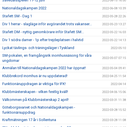
Sävedalsspelen 11-12 juni
2022-06-15 16:00
Nationaldagskampen 2022
2022-06-08 10:39
Stafett SM - Dag 1
2022-05-28 22:26
Div 1 herrar - slagläge inför avgörandet trots vakanser...
2022-05-23 13:27
Stafett DM - nyttig genomkörare inför Stafett SM...
2022-05-22 16:03
Div 1 södra damer - 1p efter trejdeplatsen i halvtid
2022-05-22 14:13
Lyckat tävlings- och träningsläger i Tyskland
2022-05-10
SM-pokalen, en framgångsrik inomhussäsong för våra
2022-05-07 07:15
ungdomar
Anmälan till Nationaldagskampen 2022 har öppnat!
2022-05-04 09:41
Klubbrekord inomhus är nu uppdaterad!
2022-04-25 11:54
Funktionäruppdragen är viktiga för IFK!
2022-04-14
Klubbmästerskapen - vilken festlig kväll!
2022-04-06 15:06
Välkommen på Klubbmästerskap 2 april!
2022-03-31 11:38
Göteborgsvarvet och Nationaldagskampen -
2022-03-28 15:52
funktionärsuppdrag
Kraftmätningen 17 år i Sollentuna
2022-03-28 11:08