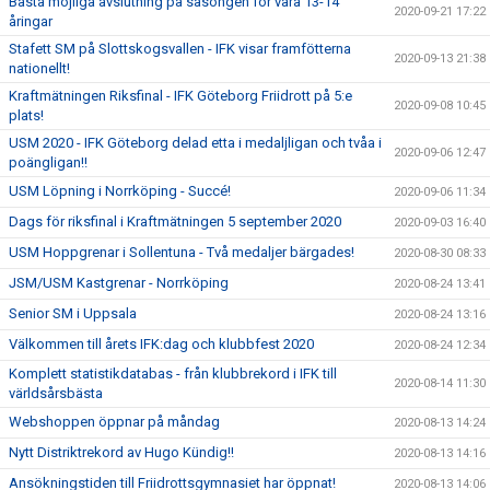
Bästa möjliga avslutning på säsongen för våra 13-14
2020-09-21 17:22
åringar
Stafett SM på Slottskogsvallen - IFK visar framfötterna
2020-09-13 21:38
nationellt!
Kraftmätningen Riksfinal - IFK Göteborg Friidrott på 5:e
2020-09-08 10:45
plats!
USM 2020 - IFK Göteborg delad etta i medaljligan och tvåa i
2020-09-06 12:47
poängligan!!
USM Löpning i Norrköping - Succé!
2020-09-06 11:34
Dags för riksfinal i Kraftmätningen 5 september 2020
2020-09-03 16:40
USM Hoppgrenar i Sollentuna - Två medaljer bärgades!
2020-08-30 08:33
JSM/USM Kastgrenar - Norrköping
2020-08-24 13:41
Senior SM i Uppsala
2020-08-24 13:16
Välkommen till årets IFK:dag och klubbfest 2020
2020-08-24 12:34
Komplett statistikdatabas - från klubbrekord i IFK till
2020-08-14 11:30
världsårsbästa
Webshoppen öppnar på måndag
2020-08-13 14:24
Nytt Distriktrekord av Hugo Kündig!!
2020-08-13 14:16
Ansökningstiden till Friidrottsgymnasiet har öppnat!
2020-08-13 14:06