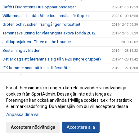
Cafét i Friidrottens Hus öppnar onsdagar
2020-01-15 12:59
Välkomna till Lindås Athletics-anmälan är öppen!
2020-01-09 13:50
Gröten och ruschen: framgången fortsätter!
2019-12-17 09:39
Terminsavslutning för våra yngsta aktiva födda 2012
2019-12-16 09:29
Julklappsjakten - Three on the bounce!!
2019-12-02
Beställning av kläder!
2019-11-28 14:32
Det är dags att återanmäla sig till VT-20 (yngre grupper)
2019-11-28 11:42
IFK kommer snart att kalla till årsmöte
2019-11-27 12:08
Nu är vi igång.. yes!!
2019-11-18
Anmälan har öppnat till Lindås Athletics 2020 - Välkomna!
2019-11-15 08:39
För att hemsidan ska fungera korrekt använder vi nödvändiga
Quality Hotel Games 2020 - Vinterns tävlingsresa
cookies från SportAdmin. Dessa går inte att stänga av.
2019-11-11 14:56
Föreningen kan också använda frivilliga cookies, t.ex. för statistik
IFK Göteborg Friidrott och OnePartnerGroup har tecknat
2019-11-09 09:18
eller marknadsföring. Du väljer själv om du vill acceptera dessa.
tvåårigt samarbetsavtal
Anpassa dina val
Helgen 19-20 oktober ordnades ett läger för klubbens
2019-10-22 14:23
ungdomar födda 2006 och 2007
Acceptera nödvändiga
Acceptera alla
Hej bästa Kamrater i IFK Göteborg Friidrott.
2019-10-21 09:48
Funktionärsanmälan för 2020 är öppen
2019-10-19 15:55