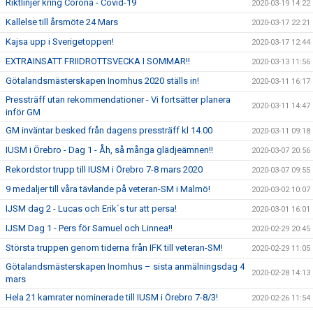
Riktlinjer kring Corona - Covid-19
2020-03-19 14:22
Kallelse till årsmöte 24 Mars
2020-03-17 22:21
Kajsa upp i Sverigetoppen!
2020-03-17 12:44
EXTRAINSATT FRIIDROTTSVECKA I SOMMAR!!
2020-03-13 11:56
Götalandsmästerskapen Inomhus 2020 ställs in!
2020-03-11 16:17
Pressträff utan rekommendationer - Vi fortsätter planera
2020-03-11 14:47
inför GM
GM inväntar besked från dagens pressträff kl 14.00
2020-03-11 09:18
IUSM i Örebro - Dag 1 - Åh, så många glädjeämnen!!
2020-03-07 20:56
Rekordstor trupp till IUSM i Örebro 7-8 mars 2020
2020-03-07 09:55
9 medaljer till våra tävlande på veteran-SM i Malmö!
2020-03-02 10:07
IJSM dag 2 - Lucas och Erik´s tur att persa!
2020-03-01 16:01
IJSM Dag 1 - Pers för Samuel och Linnea!!
2020-02-29 20:45
Största truppen genom tiderna från IFK till veteran-SM!
2020-02-29 11:05
Götalandsmästerskapen Inomhus – sista anmälningsdag 4
2020-02-28 14:13
mars
Hela 21 kamrater nominerade till IUSM i Örebro 7-8/3!
2020-02-26 11:54