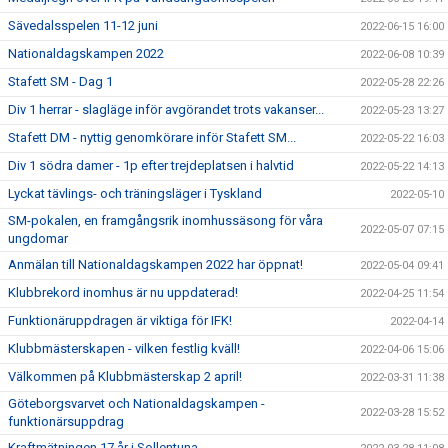
Sävedalsspelen 11-12 juni
2022-06-15 16:00
Nationaldagskampen 2022
2022-06-08 10:39
Stafett SM - Dag 1
2022-05-28 22:26
Div 1 herrar - slagläge inför avgörandet trots vakanser...
2022-05-23 13:27
Stafett DM - nyttig genomkörare inför Stafett SM...
2022-05-22 16:03
Div 1 södra damer - 1p efter trejdeplatsen i halvtid
2022-05-22 14:13
Lyckat tävlings- och träningsläger i Tyskland
2022-05-10
SM-pokalen, en framgångsrik inomhussäsong för våra
2022-05-07 07:15
ungdomar
Anmälan till Nationaldagskampen 2022 har öppnat!
2022-05-04 09:41
Klubbrekord inomhus är nu uppdaterad!
2022-04-25 11:54
Funktionäruppdragen är viktiga för IFK!
2022-04-14
Klubbmästerskapen - vilken festlig kväll!
2022-04-06 15:06
Välkommen på Klubbmästerskap 2 april!
2022-03-31 11:38
Göteborgsvarvet och Nationaldagskampen -
2022-03-28 15:52
funktionärsuppdrag
Kraftmätningen 17 år i Sollentuna