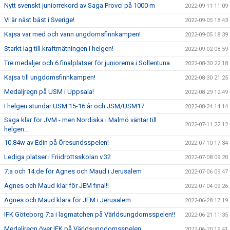
Nytt svenskt juniorrekord av Saga Provci på 1000 m
2022-09-11 11:09
Vi är näst bäst i Sverige!
2022-09-05 18:43
Kajsa var med och vann ungdomsfinnkampen!
2022-09-05 18:39
Starkt lag till kraftmätningen i helgen!
2022-09-02 08:59
Tre medaljer och 6 finalplatser för juniorerna i Sollentuna
2022-08-30 22:18
Kajsa till ungdomsfinnkampen!
2022-08-30 21:25
Medaljregn på USM i Uppsala!
2022-08-29 12:49
I helgen stundar USM 15-16 år och JSM/USM17
2022-08-24 14:14
Saga klar för JVM - men Nordiska i Malmö väntar till
2022-07-11 22:12
helgen...
10.84w av Edin på Öresundsspelen!
2022-07-10 17:34
Lediga platser i Friidrottsskolan v.32
2022-07-08 09:20
7:a och 14:de för Agnes och Maud i Jerusalem
2022-07-06 09:47
Agnes och Maud klar för JEM final!!
2022-07-04 09:26
Agnes och Maud klara för JEM i Jerusalem
2022-06-28 17:19
IFK Göteborg 7:a i lagmatchen på Världsungdomsspelen!!
2022-06-21 11:35
Medaljregn över IFK på Världsungdomsspelen
2022-06-20 19:41