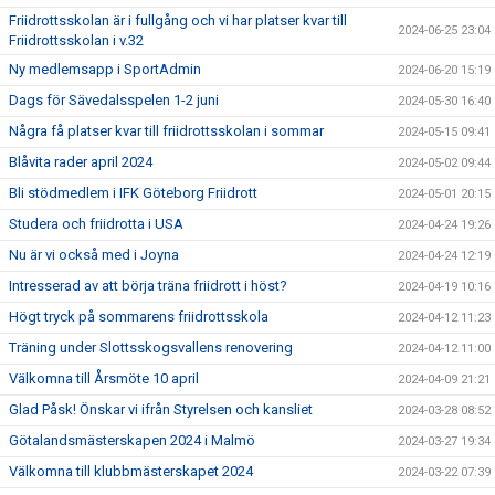
Friidrottsskolan är i fullgång och vi har platser kvar till
2024-06-25 23:04
Friidrottsskolan i v.32
Ny medlemsapp i SportAdmin
2024-06-20 15:19
Dags för Sävedalsspelen 1-2 juni
2024-05-30 16:40
Några få platser kvar till friidrottsskolan i sommar
2024-05-15 09:41
Blåvita rader april 2024
2024-05-02 09:44
Bli stödmedlem i IFK Göteborg Friidrott
2024-05-01 20:15
Studera och friidrotta i USA
2024-04-24 19:26
Nu är vi också med i Joyna
2024-04-24 12:19
Intresserad av att börja träna friidrott i höst?
2024-04-19 10:16
Högt tryck på sommarens friidrottsskola
2024-04-12 11:23
Träning under Slottsskogsvallens renovering
2024-04-12 11:00
Välkomna till Årsmöte 10 april
2024-04-09 21:21
Glad Påsk! Önskar vi ifrån Styrelsen och kansliet
2024-03-28 08:52
Götalandsmästerskapen 2024 i Malmö
2024-03-27 19:34
Välkomna till klubbmästerskapet 2024
2024-03-22 07:39