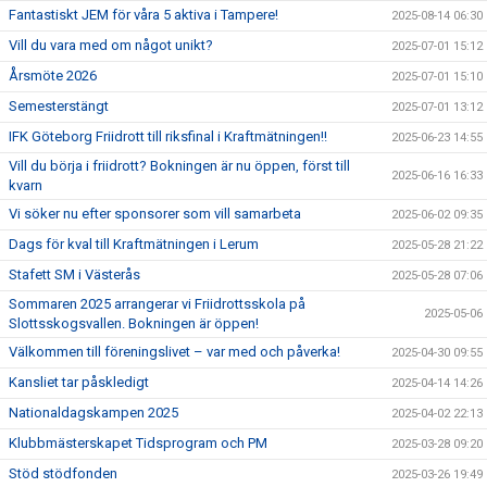
Fantastiskt JEM för våra 5 aktiva i Tampere!
2025-08-14 06:30
Vill du vara med om något unikt?
2025-07-01 15:12
Årsmöte 2026
2025-07-01 15:10
Semesterstängt
2025-07-01 13:12
IFK Göteborg Friidrott till riksfinal i Kraftmätningen!!
2025-06-23 14:55
Vill du börja i friidrott? Bokningen är nu öppen, först till
2025-06-16 16:33
kvarn
Vi söker nu efter sponsorer som vill samarbeta
2025-06-02 09:35
Dags för kval till Kraftmätningen i Lerum
2025-05-28 21:22
Stafett SM i Västerås
2025-05-28 07:06
Sommaren 2025 arrangerar vi Friidrottsskola på
2025-05-06
Slottsskogsvallen. Bokningen är öppen!
Välkommen till föreningslivet – var med och påverka!
2025-04-30 09:55
Kansliet tar påskledigt
2025-04-14 14:26
Nationaldagskampen 2025
2025-04-02 22:13
Klubbmästerskapet Tidsprogram och PM
2025-03-28 09:20
Stöd stödfonden
2025-03-26 19:49