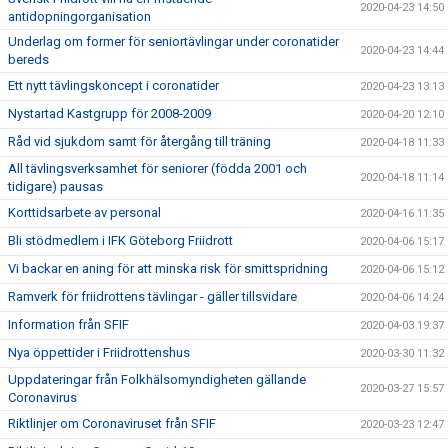
2020-04-23 14:50
antidopningorganisation
Underlag om former för seniortävlingar under coronatider
2020-04-23 14:44
bereds
Ett nytt tävlingskoncept i coronatider
2020-04-23 13:13
Nystartad Kastgrupp för 2008-2009
2020-04-20 12:10
Råd vid sjukdom samt för återgång till träning
2020-04-18 11:33
All tävlingsverksamhet för seniorer (födda 2001 och
2020-04-18 11:14
tidigare) pausas
Korttidsarbete av personal
2020-04-16 11:35
Bli stödmedlem i IFK Göteborg Friidrott
2020-04-06 15:17
Vi backar en aning för att minska risk för smittspridning
2020-04-06 15:12
Ramverk för friidrottens tävlingar - gäller tillsvidare
2020-04-06 14:24
Information från SFIF
2020-04-03 19:37
Nya öppettider i Friidrottenshus
2020-03-30 11:32
Uppdateringar från Folkhälsomyndigheten gällande
2020-03-27 15:57
Coronavirus
Riktlinjer om Coronaviruset från SFIF
2020-03-23 12:47