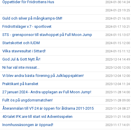
Öppettider för Friidrottens Hus
2024-01-30 14:24
2024-01-23 19:25
Guld och silver på mångkamps-SM!
2024-01-21 16:55
Friidrottsläger v.7 - sportlovet
2024-01-17 10:21
STS - grensponsor till stavhoppet på Full Moon Jump
2024-01-15 13:07
Startskottet och IUDM
2024-01-15 12:00
Vilka stavresultat i Sittard!
2024-01-15 11:12
God Jul & Gott Nytt År!
2023-12-14 14:49
Ni har väl inte missat...
2023-12-05 12:05
Vi blev andra bästa förening på Julklappsjakten!
2023-12-04 12:00
Praktikant på kansliet
2023-12-04 11:24
27 januari 2024 - Andra upplagan av Full Moon Jump!
2023-11-28 14:00
Fullt ös på ungdomsmatchen!
2023-11-28 09:00
Återanmälan till VT-24 är öppen för åldrarna 2011-2015
2023-11-24 08:27
40-talet IFK:are till start vid Adventsspelen
2023-11-21 14:03
Inomhussäsongen är öppnad!
2023-11-17 14:01