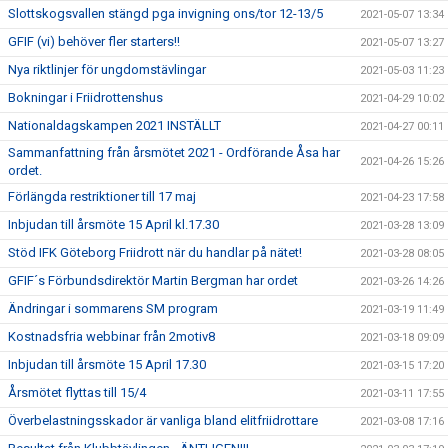
Slottskogsvallen stängd pga invigning ons/tor 12-13/5
2021-05-07 13:34
GFIF (vi) behöver fler starters!!
2021-05-07 13:27
Nya riktlinjer för ungdomstävlingar
2021-05-03 11:23
Bokningar i Friidrottenshus
2021-04-29 10:02
Nationaldagskampen 2021 INSTÄLLT
2021-04-27 00:11
Sammanfattning från årsmötet 2021 - Ordförande Åsa har
2021-04-26 15:26
ordet.
Förlängda restriktioner till 17 maj
2021-04-23 17:58
Inbjudan till årsmöte 15 April kl.17.30
2021-03-28 13:09
Stöd IFK Göteborg Friidrott när du handlar på nätet!
2021-03-28 08:05
GFIF´s Förbundsdirektör Martin Bergman har ordet
2021-03-26 14:26
Ändringar i sommarens SM program
2021-03-19 11:49
Kostnadsfria webbinar från 2motiv8
2021-03-18 09:09
Inbjudan till årsmöte 15 April 17.30
2021-03-15 17:20
Årsmötet flyttas till 15/4
2021-03-11 17:55
Överbelastningsskador är vanliga bland elitfriidrottare
2021-03-08 17:16