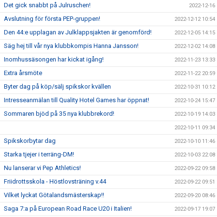
Det gick snabbt på Julruschen!
2022-12-16
Avslutning för första PEP-gruppen!
2022-12-12 10:54
Den 44:e upplagan av Julklappsjakten är genomförd!
2022-12-05 14:15
Säg hej till vår nya klubbkompis Hanna Jansson!
2022-12-02 14:08
Inomhussäsongen har kickat igång!
2022-11-23 13:33
Extra årsmöte
2022-11-22 20:59
Byter dag på köp/sälj spikskor kvällen
2022-10-31 10:12
Intresseanmälan till Quality Hotel Games har öppnat!
2022-10-24 15:47
Sommaren bjöd på 35 nya klubbrekord!
2022-10-19 14:03
2022-10-11 09:34
Spikskorbytar dag
2022-10-10 11:46
Starka tjejer i terräng-DM!
2022-10-03 22:08
Nu lanserar vi Pep Athletics!
2022-09-22 09:58
Friidrottsskola - Höstlovsträning v.44
2022-09-22 09:51
Vilket lyckat Götalandsmästerskap!!
2022-09-20 08:46
Saga 7:a på European Road Race U20 i Italien!
2022-09-17 19:07