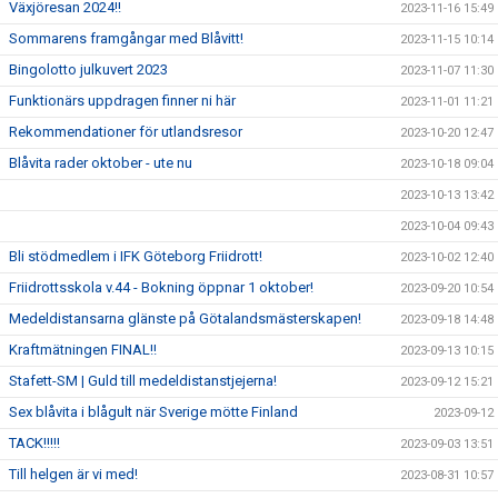
Växjöresan 2024!!
2023-11-16 15:49
Sommarens framgångar med Blåvitt!
2023-11-15 10:14
Bingolotto julkuvert 2023
2023-11-07 11:30
Funktionärs uppdragen finner ni här
2023-11-01 11:21
Rekommendationer för utlandsresor
2023-10-20 12:47
Blåvita rader oktober - ute nu
2023-10-18 09:04
2023-10-13 13:42
2023-10-04 09:43
Bli stödmedlem i IFK Göteborg Friidrott!
2023-10-02 12:40
Friidrottsskola v.44 - Bokning öppnar 1 oktober!
2023-09-20 10:54
Medeldistansarna glänste på Götalandsmästerskapen!
2023-09-18 14:48
Kraftmätningen FINAL!!
2023-09-13 10:15
Stafett-SM | Guld till medeldistanstjejerna!
2023-09-12 15:21
Sex blåvita i blågult när Sverige mötte Finland
2023-09-12
TACK!!!!!
2023-09-03 13:51
Till helgen är vi med!
2023-08-31 10:57