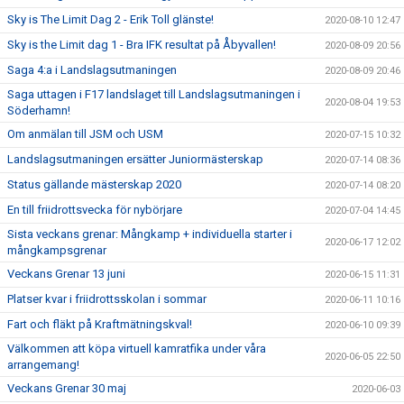
Sky is The Limit Dag 2 - Erik Toll glänste!
2020-08-10 12:47
Sky is the Limit dag 1 - Bra IFK resultat på Åbyvallen!
2020-08-09 20:56
Saga 4:a i Landslagsutmaningen
2020-08-09 20:46
Saga uttagen i F17 landslaget till Landslagsutmaningen i
2020-08-04 19:53
Söderhamn!
Om anmälan till JSM och USM
2020-07-15 10:32
Landslagsutmaningen ersätter Juniormästerskap
2020-07-14 08:36
Status gällande mästerskap 2020
2020-07-14 08:20
En till friidrottsvecka för nybörjare
2020-07-04 14:45
Sista veckans grenar: Mångkamp + individuella starter i
2020-06-17 12:02
mångkampsgrenar
Veckans Grenar 13 juni
2020-06-15 11:31
Platser kvar i friidrottsskolan i sommar
2020-06-11 10:16
Fart och fläkt på Kraftmätningskval!
2020-06-10 09:39
Välkommen att köpa virtuell kamratfika under våra
2020-06-05 22:50
arrangemang!
Veckans Grenar 30 maj
2020-06-03