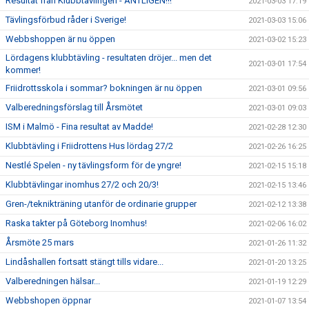
Resultat från Klubbtävlingen - ÄNTLIGEN!!!
2021-03-03 17:19
Tävlingsförbud råder i Sverige!
2021-03-03 15:06
Webbshoppen är nu öppen
2021-03-02 15:23
Lördagens klubbtävling - resultaten dröjer... men det
2021-03-01 17:54
kommer!
Friidrottsskola i sommar? bokningen är nu öppen
2021-03-01 09:56
Valberedningsförslag till Årsmötet
2021-03-01 09:03
ISM i Malmö - Fina resultat av Madde!
2021-02-28 12:30
Klubbtävling i Friidrottens Hus lördag 27/2
2021-02-26 16:25
Nestlé Spelen - ny tävlingsform för de yngre!
2021-02-15 15:18
Klubbtävlingar inomhus 27/2 och 20/3!
2021-02-15 13:46
Gren-/teknikträning utanför de ordinarie grupper
2021-02-12 13:38
Raska takter på Göteborg Inomhus!
2021-02-06 16:02
Årsmöte 25 mars
2021-01-26 11:32
Lindåshallen fortsatt stängt tills vidare...
2021-01-20 13:25
Valberedningen hälsar...
2021-01-19 12:29
Webbshopen öppnar
2021-01-07 13:54