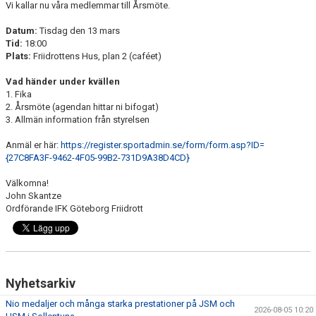
Vi kallar nu våra medlemmar till Årsmöte.
FUNKTIONÄR
Datum:
Tisdag den 13 mars
Tid:
18:00
BILDGALLERI
Plats:
Friidrottens Hus, plan 2 (caféet)
Vad händer under kvällen
1. Fika
2. Årsmöte (agendan hittar ni bifogat)
3. Allmän information från styrelsen
Anmäl er här:
https://register.sportadmin.se/form/form.asp?ID=
{27C8FA3F-9462-4F05-99B2-731D9A38D4CD}
Välkomna!
John Skantze
Ordförande IFK Göteborg Friidrott
Nyhetsarkiv
Nio medaljer och många starka prestationer på JSM och
2026-08-05 10:20