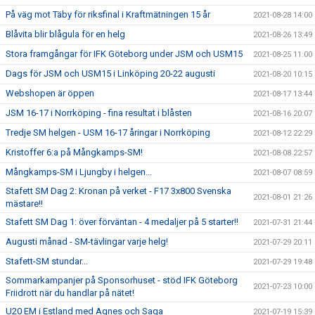
På väg mot Täby för riksfinal i Kraftmätningen 15 år
2021-08-28 14:00
Blåvita blir blågula för en helg
2021-08-26 13:49
Stora framgångar för IFK Göteborg under JSM och USM15
2021-08-25 11:00
Dags för JSM och USM15 i Linköping 20-22 augusti
2021-08-20 10:15
Webshopen är öppen
2021-08-17 13:44
JSM 16-17 i Norrköping - fina resultat i blåsten
2021-08-16 20:07
Tredje SM helgen - USM 16-17 åringar i Norrköping
2021-08-12 22:29
Kristoffer 6:a på Mångkamps-SM!
2021-08-08 22:57
Mångkamps-SM i Ljungby i helgen...
2021-08-07 08:59
Stafett SM Dag 2: Kronan på verket - F17 3x800 Svenska
2021-08-01 21:26
mästare!!
Stafett SM Dag 1: över förväntan - 4 medaljer på 5 starter!!
2021-07-31 21:44
Augusti månad - SM-tävlingar varje helg!
2021-07-29 20:11
Stafett-SM stundar...
2021-07-29 19:48
Sommarkampanjer på Sponsorhuset - stöd IFK Göteborg
2021-07-23 10:00
Friidrott när du handlar på nätet!
U20 EM i Estland med Agnes och Saga
2021-07-19 15:39