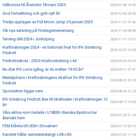
Välkomna till Årsmöte 18 mars 2025
2025-01-08 10:40
God fortsättning och gott nytt år!
2024-12-30 09:20
Tredje upplagan av Full Moon Jump 25 januari 2025
2024-11-21 07:46
Vår nya satsning på företagsevenemang
2024-11-20 08:48
Terräng-SM 2024 i Jönköping
2024-11-17 19:31
Kraftmätningen 2024 - en historisk final för IFK Göteborg
2024-10-22 16:20
Friidrott
Friidrottsskola - 2024 Höstlovsträning v.44
2024-09-26 09:29
Nu drar IFK Lions igång, är du mellan 19-35 år?
2024-09-11 07:41
Medaljchans i Kraftmätningens riksfinal för IFK Göteborg
2024-08-31 21:23
Friidrott
Sportadmin ligger nere....
2024-08-26 21:23
IFK Göteborg Friidrott åter till riksfinalen i Kraftmätningen 15
2024-08-13 19:40
år!
Våra aktiva som tävlade i U18EM i Banska Bystrica har
2024-07-25 21:24
återvänt hem
FEM blåvita till UEM i Slovakien!
2024-07-10 02:14
Kansliet håller semesterstängt v.28-v.30.
2024-07-02 11:14