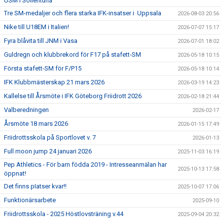
USM i Sollentuna
Tre SM-medaljer och flera starka IFK-insatser i Uppsala
2026-08-03 20:56
Nike till U18EM i Italien!
2026-07-07 15:17
Fyra blåvita till JNM i Vasa
2026-07-01 18:02
Guldregn och klubbrekord för F17 på stafett-SM
2026-05-18 10:15
Första stafett-SM för F/P15
2026-05-18 10:14
IFK Klubbmästerskap 21 mars 2026
2026-03-19 14:23
Kallelse till Årsmöte i IFK Göteborg Friidrott 2026
2026-02-18 21:44
Valberedningen
2026-02-17
Årsmöte 18 mars 2026
2026-01-15 17:49
Friidrottsskola på Sportlovet v. 7
2026-01-13
Full moon jump 24 januari 2026
2025-11-03 16:19
Pep Athletics - För barn födda 2019 - Intresseanmälan har
2025-10-13 17:58
öppnat!
Det finns pIatser kvar!!
2025-10-07 17:06
Funktionärsarbete
2025-09-10
Friidrottsskola - 2025 Höstlovsträning v.44
2025-09-04 20:32