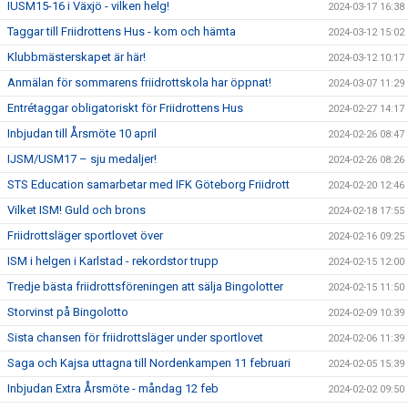
IUSM15-16 i Växjö - vilken helg!
2024-03-17 16:38
Taggar till Friidrottens Hus - kom och hämta
2024-03-12 15:02
Klubbmästerskapet är här!
2024-03-12 10:17
Anmälan för sommarens friidrottskola har öppnat!
2024-03-07 11:29
Entrétaggar obligatoriskt för Friidrottens Hus
2024-02-27 14:17
Inbjudan till Årsmöte 10 april
2024-02-26 08:47
IJSM/USM17 – sju medaljer!
2024-02-26 08:26
STS Education samarbetar med IFK Göteborg Friidrott
2024-02-20 12:46
Vilket ISM! Guld och brons
2024-02-18 17:55
Friidrottsläger sportlovet över
2024-02-16 09:25
ISM i helgen i Karlstad - rekordstor trupp
2024-02-15 12:00
Tredje bästa friidrottsföreningen att sälja Bingolotter
2024-02-15 11:50
Storvinst på Bingolotto
2024-02-09 10:39
Sista chansen för friidrottsläger under sportlovet
2024-02-06 11:39
Saga och Kajsa uttagna till Nordenkampen 11 februari
2024-02-05 15:39
Inbjudan Extra Årsmöte - måndag 12 feb
2024-02-02 09:50