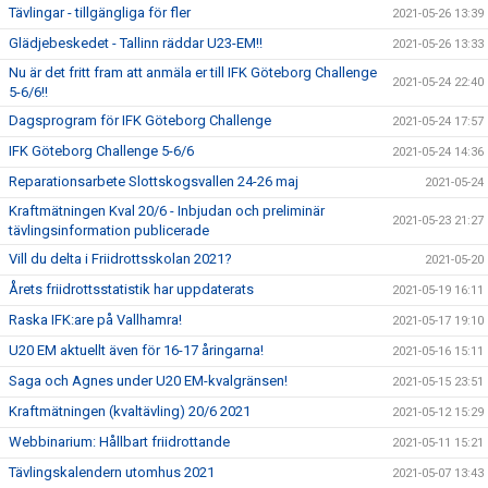
Tävlingar - tillgängliga för fler
2021-05-26 13:39
Glädjebeskedet - Tallinn räddar U23-EM!!
2021-05-26 13:33
Nu är det fritt fram att anmäla er till IFK Göteborg Challenge
2021-05-24 22:40
5-6/6!!
Dagsprogram för IFK Göteborg Challenge
2021-05-24 17:57
IFK Göteborg Challenge 5-6/6
2021-05-24 14:36
Reparationsarbete Slottskogsvallen 24-26 maj
2021-05-24
Kraftmätningen Kval 20/6 - Inbjudan och preliminär
2021-05-23 21:27
tävlingsinformation publicerade
Vill du delta i Friidrottsskolan 2021?
2021-05-20
Årets friidrottsstatistik har uppdaterats
2021-05-19 16:11
Raska IFK:are på Vallhamra!
2021-05-17 19:10
U20 EM aktuellt även för 16-17 åringarna!
2021-05-16 15:11
Saga och Agnes under U20 EM-kvalgränsen!
2021-05-15 23:51
Kraftmätningen (kvaltävling) 20/6 2021
2021-05-12 15:29
Webbinarium: Hållbart friidrottande
2021-05-11 15:21
Tävlingskalendern utomhus 2021
2021-05-07 13:43