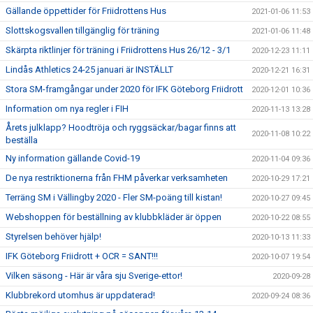
Gällande öppettider för Friidrottens Hus
2021-01-06 11:53
Slottskogsvallen tillgänglig för träning
2021-01-06 11:48
Skärpta riktlinjer för träning i Friidrottens Hus 26/12 - 3/1
2020-12-23 11:11
Lindås Athletics 24-25 januari är INSTÄLLT
2020-12-21 16:31
Stora SM-framgångar under 2020 för IFK Göteborg Friidrott
2020-12-01 10:36
Information om nya regler i FIH
2020-11-13 13:28
Årets julklapp? Hoodtröja och ryggsäckar/bagar finns att
2020-11-08 10:22
beställa
Ny information gällande Covid-19
2020-11-04 09:36
De nya restriktionerna från FHM påverkar verksamheten
2020-10-29 17:21
Terräng SM i Vällingby 2020 - Fler SM-poäng till kistan!
2020-10-27 09:45
Webshoppen för beställning av klubbkläder är öppen
2020-10-22 08:55
Styrelsen behöver hjälp!
2020-10-13 11:33
IFK Göteborg Friidrott + OCR = SANT!!!
2020-10-07 19:54
Vilken säsong - Här är våra sju Sverige-ettor!
2020-09-28
Klubbrekord utomhus är uppdaterad!
2020-09-24 08:36