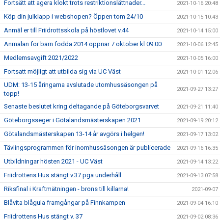
Fortsätt att agera klokt trots restriktionslättnader...
2021-10-16 20:48
Köp din julklapp i webshopen? Öppen tom 24/10
2021-10-15 10:43
Anmäl er till Friidrottsskola på höstlovet v.44
2021-10-14 15:00
Anmälan för barn födda 2014 öppnar 7 oktober kl 09.00
2021-10-06 12:45
Medlemsavgift 2021/2022
2021-10-05 16:00
Fortsatt möjligt att utbilda sig via UC Väst
2021-10-01 12:06
UDM: 13-15 åringarna avslutade utomhussäsongen på
2021-09-27 13:27
topp!
Senaste beslutet kring deltagande på Göteborgsvarvet
2021-09-21 11:40
Göteborgsseger i Götalandsmästerskapen 2021
2021-09-19 20:12
Götalandsmästerskapen 13-14 år avgörs i helgen!
2021-09-17 13:02
Tävlingsprogrammen för inomhussäsongen är publicerade
2021-09-16 16:35
Utbildningar hösten 2021 - UC Väst
2021-09-14 13:22
Friidrottens Hus stängt v.37 pga underhåll
2021-09-13 07:58
Riksfinal i Kraftmätningen - brons till killarna!
2021-09-07
Blåvita blågula framgångar på Finnkampen
2021-09-04 16:10
Friidrottens Hus stängt v. 37
2021-09-02 08:36