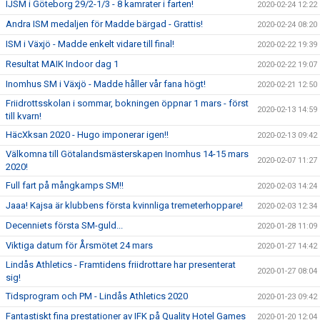
IJSM i Göteborg 29/2-1/3 - 8 kamrater i farten!
2020-02-24 12:22
Andra ISM medaljen för Madde bärgad - Grattis!
2020-02-24 08:20
ISM i Växjö - Madde enkelt vidare till final!
2020-02-22 19:39
Resultat MAIK Indoor dag 1
2020-02-22 19:07
Inomhus SM i Växjö - Madde håller vår fana högt!
2020-02-21 12:50
Friidrottsskolan i sommar, bokningen öppnar 1 mars - först
2020-02-13 14:59
till kvarn!
HäcXksan 2020 - Hugo imponerar igen!!
2020-02-13 09:42
Välkomna till Götalandsmästerskapen Inomhus 14-15 mars
2020-02-07 11:27
2020!
Full fart på mångkamps SM!!
2020-02-03 14:24
Jaaa! Kajsa är klubbens första kvinnliga tremeterhoppare!
2020-02-03 12:34
Decenniets första SM-guld...
2020-01-28 11:09
Viktiga datum för Årsmötet 24 mars
2020-01-27 14:42
Lindås Athletics - Framtidens friidrottare har presenterat
2020-01-27 08:04
sig!
Tidsprogram och PM - Lindås Athletics 2020
2020-01-23 09:42
Fantastiskt fina prestationer av IFK på Quality Hotel Games
2020-01-20 12:04