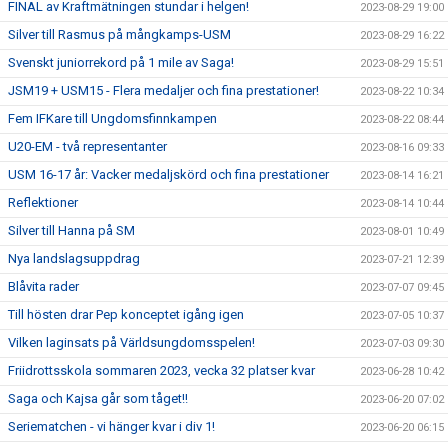
FINAL av Kraftmätningen stundar i helgen!
2023-08-29 19:00
Silver till Rasmus på mångkamps-USM
2023-08-29 16:22
Svenskt juniorrekord på 1 mile av Saga!
2023-08-29 15:51
JSM19 + USM15 - Flera medaljer och fina prestationer!
2023-08-22 10:34
Fem IFKare till Ungdomsfinnkampen
2023-08-22 08:44
U20-EM - två representanter
2023-08-16 09:33
USM 16-17 år: Vacker medaljskörd och fina prestationer
2023-08-14 16:21
Reflektioner
2023-08-14 10:44
Silver till Hanna på SM
2023-08-01 10:49
Nya landslagsuppdrag
2023-07-21 12:39
Blåvita rader
2023-07-07 09:45
Till hösten drar Pep konceptet igång igen
2023-07-05 10:37
Vilken laginsats på Världsungdomsspelen!
2023-07-03 09:30
Friidrottsskola sommaren 2023, vecka 32 platser kvar
2023-06-28 10:42
Saga och Kajsa går som tåget!!
2023-06-20 07:02
Seriematchen - vi hänger kvar i div 1!
2023-06-20 06:15