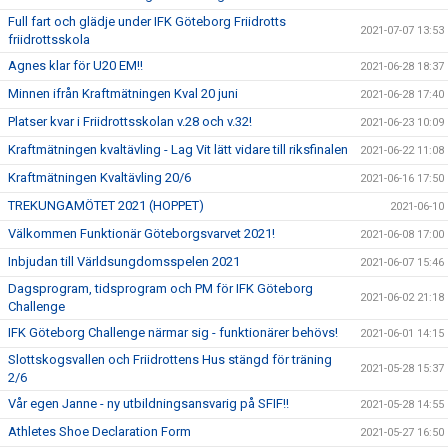
Full fart och glädje under IFK Göteborg Friidrotts
2021-07-07 13:53
friidrottsskola
Agnes klar för U20 EM!!
2021-06-28 18:37
Minnen ifrån Kraftmätningen Kval 20 juni
2021-06-28 17:40
Platser kvar i Friidrottsskolan v.28 och v.32!
2021-06-23 10:09
Kraftmätningen kvaltävling - Lag Vit lätt vidare till riksfinalen
2021-06-22 11:08
Kraftmätningen Kvaltävling 20/6
2021-06-16 17:50
TREKUNGAMÖTET 2021 (HOPPET)
2021-06-10
Välkommen Funktionär Göteborgsvarvet 2021!
2021-06-08 17:00
Inbjudan till Världsungdomsspelen 2021
2021-06-07 15:46
Dagsprogram, tidsprogram och PM för IFK Göteborg
2021-06-02 21:18
Challenge
IFK Göteborg Challenge närmar sig - funktionärer behövs!
2021-06-01 14:15
Slottskogsvallen och Friidrottens Hus stängd för träning
2021-05-28 15:37
2/6
Vår egen Janne - ny utbildningsansvarig på SFIF!!
2021-05-28 14:55
Athletes Shoe Declaration Form
2021-05-27 16:50