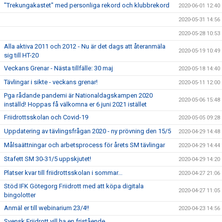
"Trekungakastet" med personliga rekord och klubbrekord
2020-06-01 12:40
2020-05-31 14:56
2020-05-28 10:53
Alla aktiva 2011 och 2012 - Nu är det dags att återanmäla
2020-05-19 10:49
sig till HT-20
Veckans Grenar - Nästa tillfälle: 30 maj
2020-05-18 14:40
Tävlingar i sikte - veckans grenar!
2020-05-11 12:00
Pga rådande pandemi är Nationaldagskampen 2020
2020-05-06 15:48
inställd! Hoppas få välkomna er 6 juni 2021 istället
Friidrottsskolan och Covid-19
2020-05-05 09:28
Uppdatering av tävlingsfrågan 2020 - ny prövning den 15/5
2020-04-29 14:48
Målsaättningar och arbetsprocess för årets SM tävlingar
2020-04-29 14:44
Stafett SM 30-31/5 uppskjutet!
2020-04-29 14:20
Platser kvar till friidrottsskolan i sommar...
2020-04-27 21:06
Stöd IFK Götegorg Friidrott med att köpa digitala
2020-04-27 11:05
bingolotter
Anmäl er till webinarium 23/4!!
2020-04-23 14:56
Svensk Friidrott vill ha en fristående