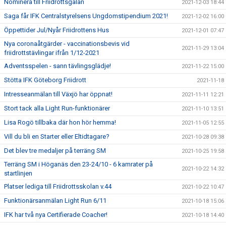
Nominera till Friidrottsgalan
2021-12-03 18:44
Saga får IFK Centralstyrelsens Ungdomstipendium 2021!
2021-12-02 16:00
Öppettider Jul/Nyår Friidrottens Hus
2021-12-01 07:47
Nya coronaåtgärder - vaccinationsbevis vid
2021-11-29 13:04
friidrottstävlingar ifrån 1/12-2021
Adventsspelen - sann tävlingsglädje!
2021-11-22 15:00
Stötta IFK Göteborg Friidrott
2021-11-18
Intresseanmälan till Växjö har öppnat!
2021-11-11 12:21
Stort tack alla Light Run-funktionärer
2021-11-10 13:51
Lisa Rogö tillbaka där hon hör hemma!
2021-11-05 12:55
Vill du bli en Starter eller Eltidtagare?
2021-10-28 09:38
Det blev tre medaljer på terräng SM
2021-10-25 19:58
Terräng SM i Höganäs den 23-24/10 - 6 kamrater på
2021-10-22 14:32
startlinjen
Platser lediga till Friidrottsskolan v.44
2021-10-22 10:47
Funktionärsanmälan Light Run 6/11
2021-10-18 15:06
IFK har två nya Certifierade Coacher!
2021-10-18 14:40