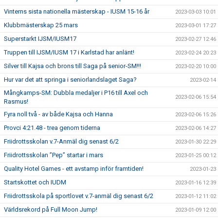
Vinterns sista nationella mästerskap - IUSM 15-16 år
2023-03-03 10:01
Klubbmästerskap 25 mars
2023-03-01 17:27
Superstarkt IJSM/IUSM17
2023-02-27 12:46
Truppen till IJSM/IUSM 17 i Karlstad har anlänt!
2023-02-24 20:23
Silver till Kajsa och brons till Saga på senior-SM!!!
2023-02-20 10:00
Hur var det att springa i seniorlandslaget Saga?
2023-02-14
Mångkamps-SM: Dubbla medaljer i P16 till Axel och
2023-02-06 15:54
Rasmus!
Fyra noll två - av både Kajsa och Hanna
2023-02-06 15:26
Provci 4:21.48 - trea genom tiderna
2023-02-06 14:27
Friidrottsskolan v.7-Anmäl dig senast 6/2
2023-01-30 22:29
Friidrottsskolan ”Pep” startar i mars
2023-01-25 00:12
Quality Hotel Games - ett avstamp inför framtiden!
2023-01-23
Startskottet och IUDM
2023-01-16 12:39
Friidrottsskola på sportlovet v.7-anmäl dig senast 6/2
2023-01-12 11:02
Världsrekord på Full Moon Jump!
2023-01-09 12:00