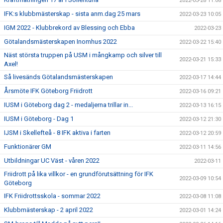
2022-03-28 11:08
IFK:s klubbmästerskap - sista anm.dag 25 mars
2022-03-23 10:05
IGM 2022 - Klubbrekord av Blessing och Ebba
2022-03-23
Götalandsmästerskapen Inomhus 2022
2022-03-22 15:40
Näst största truppen på USM i mångkamp och silver till
2022-03-21 15:33
Axel!
Så livesänds Götalandsmästerskapen
2022-03-17 14:44
Årsmöte IFK Göteborg Friidrott
2022-03-16 09:21
IUSM i Göteborg dag 2 - medaljerna trillar in...
2022-03-13 16:15
IUSM i Göteborg - Dag 1
2022-03-12 21:30
IJSM i Skellefteå - 8 IFK aktiva i farten
2022-03-12 20:59
Funktionärer GM
2022-03-11 14:56
Utbildningar UC Väst - våren 2022
2022-03-11
Friidrott på lika villkor - en grundförutsättning för IFK
2022-03-09 10:54
Göteborg
IFK Friidrottsskola - sommar 2022
2022-03-08 11:08
Klubbmästerskap - 2 april 2022
2022-03-01 14:24