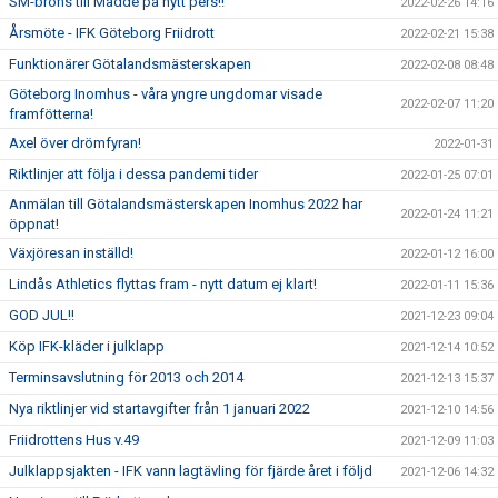
SM-brons till Madde på nytt pers!!
2022-02-26 14:16
Årsmöte - IFK Göteborg Friidrott
2022-02-21 15:38
Funktionärer Götalandsmästerskapen
2022-02-08 08:48
Göteborg Inomhus - våra yngre ungdomar visade
2022-02-07 11:20
framfötterna!
Axel över drömfyran!
2022-01-31
Riktlinjer att följa i dessa pandemi tider
2022-01-25 07:01
Anmälan till Götalandsmästerskapen Inomhus 2022 har
2022-01-24 11:21
öppnat!
Växjöresan inställd!
2022-01-12 16:00
Lindås Athletics flyttas fram - nytt datum ej klart!
2022-01-11 15:36
GOD JUL!!
2021-12-23 09:04
Köp IFK-kläder i julklapp
2021-12-14 10:52
Terminsavslutning för 2013 och 2014
2021-12-13 15:37
Nya riktlinjer vid startavgifter från 1 januari 2022
2021-12-10 14:56
Friidrottens Hus v.49
2021-12-09 11:03
Julklappsjakten - IFK vann lagtävling för fjärde året i följd
2021-12-06 14:32