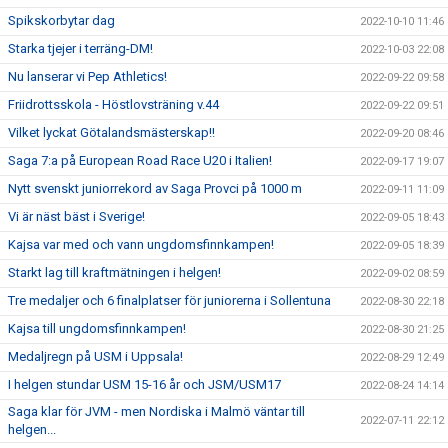
Spikskorbytar dag
2022-10-10 11:46
Starka tjejer i terräng-DM!
2022-10-03 22:08
Nu lanserar vi Pep Athletics!
2022-09-22 09:58
Friidrottsskola - Höstlovsträning v.44
2022-09-22 09:51
Vilket lyckat Götalandsmästerskap!!
2022-09-20 08:46
Saga 7:a på European Road Race U20 i Italien!
2022-09-17 19:07
Nytt svenskt juniorrekord av Saga Provci på 1000 m
2022-09-11 11:09
Vi är näst bäst i Sverige!
2022-09-05 18:43
Kajsa var med och vann ungdomsfinnkampen!
2022-09-05 18:39
Starkt lag till kraftmätningen i helgen!
2022-09-02 08:59
Tre medaljer och 6 finalplatser för juniorerna i Sollentuna
2022-08-30 22:18
Kajsa till ungdomsfinnkampen!
2022-08-30 21:25
Medaljregn på USM i Uppsala!
2022-08-29 12:49
I helgen stundar USM 15-16 år och JSM/USM17
2022-08-24 14:14
Saga klar för JVM - men Nordiska i Malmö väntar till
2022-07-11 22:12
helgen...