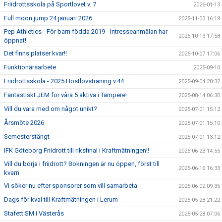
Friidrottsskola på Sportlovet v. 7
2026-01-13
Full moon jump 24 januari 2026
2025-11-03 16:19
Pep Athletics - För barn födda 2019 - Intresseanmälan har
2025-10-13 17:58
öppnat!
Det finns pIatser kvar!!
2025-10-07 17:06
Funktionärsarbete
2025-09-10
Friidrottsskola - 2025 Höstlovsträning v.44
2025-09-04 20:32
Fantastiskt JEM för våra 5 aktiva i Tampere!
2025-08-14 06:30
Vill du vara med om något unikt?
2025-07-01 15:12
Årsmöte 2026
2025-07-01 15:10
Semesterstängt
2025-07-01 13:12
IFK Göteborg Friidrott till riksfinal i Kraftmätningen!!
2025-06-23 14:55
Vill du börja i friidrott? Bokningen är nu öppen, först till
2025-06-16 16:33
kvarn
Vi söker nu efter sponsorer som vill samarbeta
2025-06-02 09:35
Dags för kval till Kraftmätningen i Lerum
2025-05-28 21:22
Stafett SM i Västerås
2025-05-28 07:06