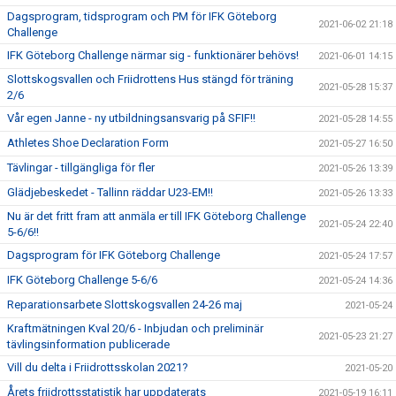
Dagsprogram, tidsprogram och PM för IFK Göteborg
2021-06-02 21:18
Challenge
IFK Göteborg Challenge närmar sig - funktionärer behövs!
2021-06-01 14:15
Slottskogsvallen och Friidrottens Hus stängd för träning
2021-05-28 15:37
2/6
Vår egen Janne - ny utbildningsansvarig på SFIF!!
2021-05-28 14:55
Athletes Shoe Declaration Form
2021-05-27 16:50
Tävlingar - tillgängliga för fler
2021-05-26 13:39
Glädjebeskedet - Tallinn räddar U23-EM!!
2021-05-26 13:33
Nu är det fritt fram att anmäla er till IFK Göteborg Challenge
2021-05-24 22:40
5-6/6!!
Dagsprogram för IFK Göteborg Challenge
2021-05-24 17:57
IFK Göteborg Challenge 5-6/6
2021-05-24 14:36
Reparationsarbete Slottskogsvallen 24-26 maj
2021-05-24
Kraftmätningen Kval 20/6 - Inbjudan och preliminär
2021-05-23 21:27
tävlingsinformation publicerade
Vill du delta i Friidrottsskolan 2021?
2021-05-20
Årets friidrottsstatistik har uppdaterats
2021-05-19 16:11