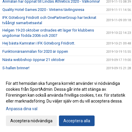
Anmälan har öppnat till Lindås Athletics 2020 - Välkomna!
2019-11-15 08:39
Quality Hotel Games 2020 - Vinterns tävlingsresa
2019-11-11 14:56
IFK Göteborg Friidrott och OnePartnerGroup har tecknat
2019-11-09 09:18
tvåårigt samarbetsavtal
Helgen 19-20 oktober ordnades ett läger för klubbens
2019-10-22 14:23
ungdomar födda 2006 och 2007
Hej bästa Kamrater i IFK Göteborg Friidrott.
2019-10-21 09:48
Funktionärsanmälan för 2020 är öppen
2019-10-19 15:55
Nästa webbshop öppnar 21 oktober
2019-09-17 19:00
S-hallen brinner!
2019-09-15 21:28
Stora framgångar för våra ungdomar på
2019-09-09 16:09
Götalandsmästerskapen i Kalmar!
För att hemsidan ska fungera korrekt använder vi nödvändiga
Götalandsmästerskap 13-14 år Utomhus
cookies från SportAdmin. Dessa går inte att stänga av.
2019-09-03 09:53
Föreningen kan också använda frivilliga cookies, t.ex. för statistik
Stark insats av Madde räckte sånär till SM-medalj
2019-09-02 09:39
eller marknadsföring. Du väljer själv om du vill acceptera dessa.
Fulla grupper och få platser kvar
2019-08-30 10:20
Anpassa dina val
Vilken häftig helg i Stockholm!
2019-08-27 12:19
Acceptera nödvändiga
Acceptera alla
Stort IFK-deltagande under Kungsbackaspelen - lycka till!
2019-08-23 14:37
TILL FINAL!!!! KRAFTMÄTNINGEN
2019-08-19 12:36