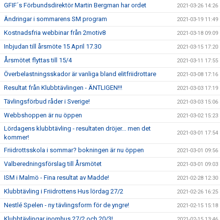
GFIF´s Förbundsdirektör Martin Bergman har ordet
2021-03-26 14:26
Ändringar i sommarens SM program
2021-03-19 11:49
Kostnadsfria webbinar från 2motiv8
2021-03-18 09:09
Inbjudan till årsmöte 15 April 17.30
2021-03-15 17:20
Årsmötet flyttas till 15/4
2021-03-11 17:55
Överbelastningsskador är vanliga bland elitfriidrottare
2021-03-08 17:16
Resultat från Klubbtävlingen - ÄNTLIGEN!!!
2021-03-03 17:19
Tävlingsförbud råder i Sverige!
2021-03-03 15:06
Webbshoppen är nu öppen
2021-03-02 15:23
Lördagens klubbtävling - resultaten dröjer... men det
2021-03-01 17:54
kommer!
Friidrottsskola i sommar? bokningen är nu öppen
2021-03-01 09:56
Valberedningsförslag till Årsmötet
2021-03-01 09:03
ISM i Malmö - Fina resultat av Madde!
2021-02-28 12:30
Klubbtävling i Friidrottens Hus lördag 27/2
2021-02-26 16:25
Nestlé Spelen - ny tävlingsform för de yngre!
2021-02-15 15:18
Klubbtävlingar inomhus 27/2 och 20/3!
2021-02-15 13:46