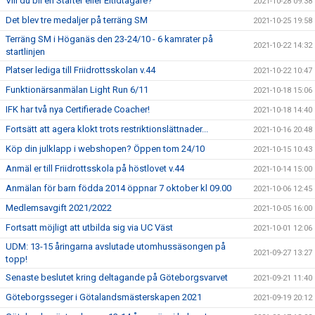
Vill du bli en Starter eller Eltidtagare?
2021-10-28 09:38
Det blev tre medaljer på terräng SM
2021-10-25 19:58
Terräng SM i Höganäs den 23-24/10 - 6 kamrater på
2021-10-22 14:32
startlinjen
Platser lediga till Friidrottsskolan v.44
2021-10-22 10:47
Funktionärsanmälan Light Run 6/11
2021-10-18 15:06
IFK har två nya Certifierade Coacher!
2021-10-18 14:40
Fortsätt att agera klokt trots restriktionslättnader...
2021-10-16 20:48
Köp din julklapp i webshopen? Öppen tom 24/10
2021-10-15 10:43
Anmäl er till Friidrottsskola på höstlovet v.44
2021-10-14 15:00
Anmälan för barn födda 2014 öppnar 7 oktober kl 09.00
2021-10-06 12:45
Medlemsavgift 2021/2022
2021-10-05 16:00
Fortsatt möjligt att utbilda sig via UC Väst
2021-10-01 12:06
UDM: 13-15 åringarna avslutade utomhussäsongen på
2021-09-27 13:27
topp!
Senaste beslutet kring deltagande på Göteborgsvarvet
2021-09-21 11:40
Göteborgsseger i Götalandsmästerskapen 2021
2021-09-19 20:12