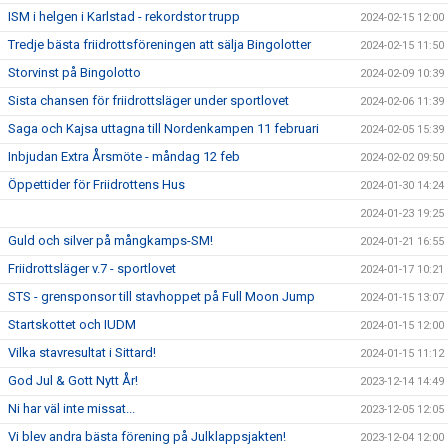
ISM i helgen i Karlstad - rekordstor trupp
2024-02-15 12:00
Tredje bästa friidrottsföreningen att sälja Bingolotter
2024-02-15 11:50
Storvinst på Bingolotto
2024-02-09 10:39
Sista chansen för friidrottsläger under sportlovet
2024-02-06 11:39
Saga och Kajsa uttagna till Nordenkampen 11 februari
2024-02-05 15:39
Inbjudan Extra Årsmöte - måndag 12 feb
2024-02-02 09:50
Öppettider för Friidrottens Hus
2024-01-30 14:24
2024-01-23 19:25
Guld och silver på mångkamps-SM!
2024-01-21 16:55
Friidrottsläger v.7 - sportlovet
2024-01-17 10:21
STS - grensponsor till stavhoppet på Full Moon Jump
2024-01-15 13:07
Startskottet och IUDM
2024-01-15 12:00
Vilka stavresultat i Sittard!
2024-01-15 11:12
God Jul & Gott Nytt År!
2023-12-14 14:49
Ni har väl inte missat...
2023-12-05 12:05
Vi blev andra bästa förening på Julklappsjakten!
2023-12-04 12:00