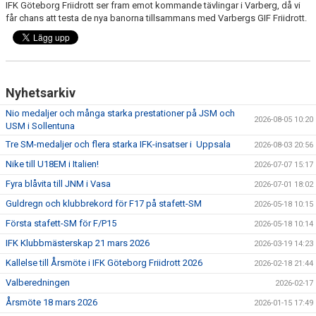
IFK Göteborg Friidrott ser fram emot kommande tävlingar i Varberg, då vi
FUNKTIONÄR
får chans att testa de nya banorna tillsammans med Varbergs GIF Friidrott.
BILDGALLERI
Nyhetsarkiv
Nio medaljer och många starka prestationer på JSM och
2026-08-05 10:20
USM i Sollentuna
Tre SM-medaljer och flera starka IFK-insatser i Uppsala
2026-08-03 20:56
Nike till U18EM i Italien!
2026-07-07 15:17
Fyra blåvita till JNM i Vasa
2026-07-01 18:02
Guldregn och klubbrekord för F17 på stafett-SM
2026-05-18 10:15
Första stafett-SM för F/P15
2026-05-18 10:14
IFK Klubbmästerskap 21 mars 2026
2026-03-19 14:23
Kallelse till Årsmöte i IFK Göteborg Friidrott 2026
2026-02-18 21:44
Valberedningen
2026-02-17
Årsmöte 18 mars 2026
2026-01-15 17:49