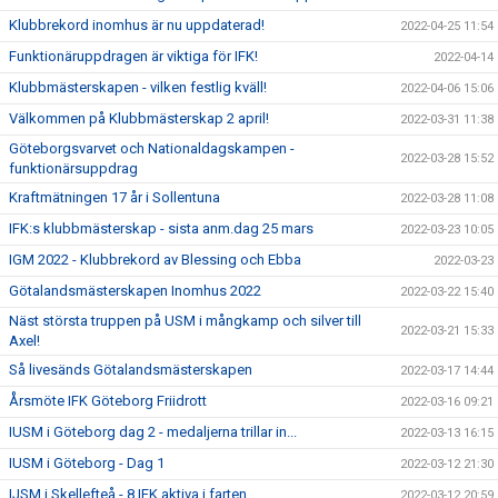
Klubbrekord inomhus är nu uppdaterad!
2022-04-25 11:54
Funktionäruppdragen är viktiga för IFK!
2022-04-14
Klubbmästerskapen - vilken festlig kväll!
2022-04-06 15:06
Välkommen på Klubbmästerskap 2 april!
2022-03-31 11:38
Göteborgsvarvet och Nationaldagskampen -
2022-03-28 15:52
funktionärsuppdrag
Kraftmätningen 17 år i Sollentuna
2022-03-28 11:08
IFK:s klubbmästerskap - sista anm.dag 25 mars
2022-03-23 10:05
IGM 2022 - Klubbrekord av Blessing och Ebba
2022-03-23
Götalandsmästerskapen Inomhus 2022
2022-03-22 15:40
Näst största truppen på USM i mångkamp och silver till
2022-03-21 15:33
Axel!
Så livesänds Götalandsmästerskapen
2022-03-17 14:44
Årsmöte IFK Göteborg Friidrott
2022-03-16 09:21
IUSM i Göteborg dag 2 - medaljerna trillar in...
2022-03-13 16:15
IUSM i Göteborg - Dag 1
2022-03-12 21:30
IJSM i Skellefteå - 8 IFK aktiva i farten
2022-03-12 20:59