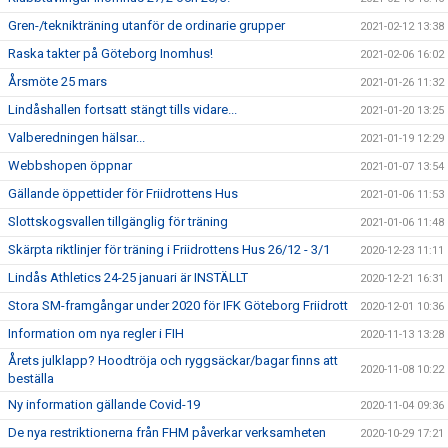
Gren-/teknikträning utanför de ordinarie grupper
2021-02-12 13:38
Raska takter på Göteborg Inomhus!
2021-02-06 16:02
Årsmöte 25 mars
2021-01-26 11:32
Lindåshallen fortsatt stängt tills vidare...
2021-01-20 13:25
Valberedningen hälsar...
2021-01-19 12:29
Webbshopen öppnar
2021-01-07 13:54
Gällande öppettider för Friidrottens Hus
2021-01-06 11:53
Slottskogsvallen tillgänglig för träning
2021-01-06 11:48
Skärpta riktlinjer för träning i Friidrottens Hus 26/12 - 3/1
2020-12-23 11:11
Lindås Athletics 24-25 januari är INSTÄLLT
2020-12-21 16:31
Stora SM-framgångar under 2020 för IFK Göteborg Friidrott
2020-12-01 10:36
Information om nya regler i FIH
2020-11-13 13:28
Årets julklapp? Hoodtröja och ryggsäckar/bagar finns att
2020-11-08 10:22
beställa
Ny information gällande Covid-19
2020-11-04 09:36
De nya restriktionerna från FHM påverkar verksamheten
2020-10-29 17:21