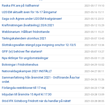
Raska IFK:are på Vallhamra!
2021-05-17 19:10
U20 EM aktuellt även för 16-17 åringarna!
2021-05-16 15:11
Saga och Agnes under U20 EM-kvalgränsen!
2021-05-15 23:51
Kraftmätningen (kvaltävling) 20/6 2021
2021-05-12 15:29
Webbinarium: Hållbart friidrottande
2021-05-11 15:21
Tävlingskalendern utomhus 2021
2021-05-07 13:43
Slottskogsvallen stängd pga invigning ons/tor 12-13/5
2021-05-07 13:34
GFIF (vi) behöver fler starters!!
2021-05-07 13:27
Nya riktlinjer för ungdomstävlingar
2021-05-03 11:23
Bokningar i Friidrottenshus
2021-04-29 10:02
Nationaldagskampen 2021 INSTÄLLT
2021-04-27 00:11
Sammanfattning från årsmötet 2021 - Ordförande Åsa har
2021-04-26 15:26
ordet.
Förlängda restriktioner till 17 maj
2021-04-23 17:58
Inbjudan till årsmöte 15 April kl.17.30
2021-03-28 13:09
Stöd IFK Göteborg Friidrott när du handlar på nätet!
2021-03-28 08:05