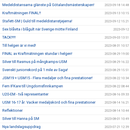
Medeldistansarna glänste på Götalandsmästerskapen!
2023-09-18 14:48
Kraftmätningen FINAL!!
2023-09-13 10:15
Stafett-SM | Guld till medeldistanstjejerna!
2023-09-12 15:21
Sex blåvita i blågult när Sverige mötte Finland
2023-09-12
TACK!!!!!
2023-09-03 13:51
Till helgen är vi med!
2023-08-31 10:57
FINAL av Kraftmätningen stundar i helgen!
2023-08-29 19:00
Silver till Rasmus på mångkamps-USM
2023-08-29 16:22
Svenskt juniorrekord på 1 mile av Saga!
2023-08-29 15:51
JSM19 + USM15 - Flera medaljer och fina prestationer!
2023-08-22 10:34
Fem IFKare till Ungdomsfinnkampen
2023-08-22 08:44
U20-EM - två representanter
2023-08-16 09:33
USM 16-17 år: Vacker medaljskörd och fina prestationer
2023-08-14 16:21
Reflektioner
2023-08-14 10:44
Silver till Hanna på SM
2023-08-01 10:49
Nya landslagsuppdrag
2023-07-21 12:39