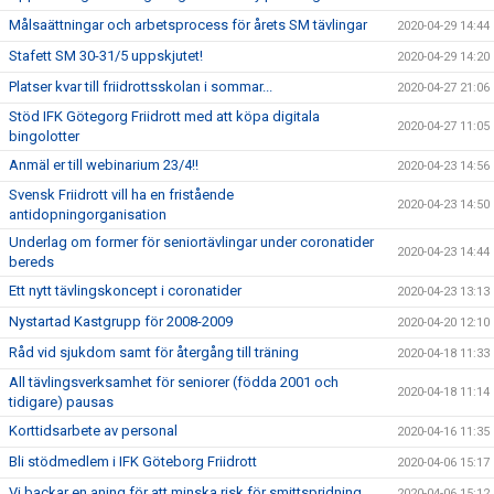
Målsaättningar och arbetsprocess för årets SM tävlingar
2020-04-29 14:44
Stafett SM 30-31/5 uppskjutet!
2020-04-29 14:20
Platser kvar till friidrottsskolan i sommar...
2020-04-27 21:06
Stöd IFK Götegorg Friidrott med att köpa digitala
2020-04-27 11:05
bingolotter
Anmäl er till webinarium 23/4!!
2020-04-23 14:56
Svensk Friidrott vill ha en fristående
2020-04-23 14:50
antidopningorganisation
Underlag om former för seniortävlingar under coronatider
2020-04-23 14:44
bereds
Ett nytt tävlingskoncept i coronatider
2020-04-23 13:13
Nystartad Kastgrupp för 2008-2009
2020-04-20 12:10
Råd vid sjukdom samt för återgång till träning
2020-04-18 11:33
All tävlingsverksamhet för seniorer (födda 2001 och
2020-04-18 11:14
tidigare) pausas
Korttidsarbete av personal
2020-04-16 11:35
Bli stödmedlem i IFK Göteborg Friidrott
2020-04-06 15:17
Vi backar en aning för att minska risk för smittspridning
2020-04-06 15:12