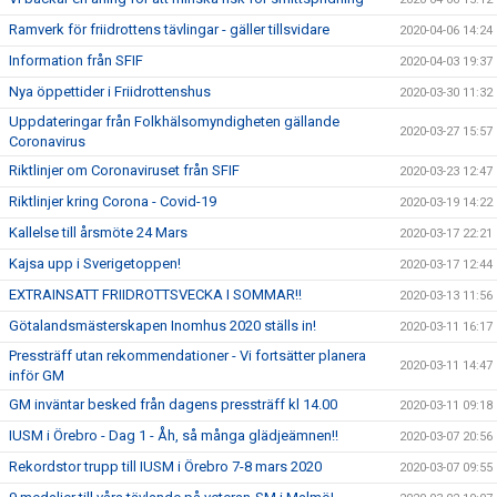
Ramverk för friidrottens tävlingar - gäller tillsvidare
2020-04-06 14:24
Information från SFIF
2020-04-03 19:37
Nya öppettider i Friidrottenshus
2020-03-30 11:32
Uppdateringar från Folkhälsomyndigheten gällande
2020-03-27 15:57
Coronavirus
Riktlinjer om Coronaviruset från SFIF
2020-03-23 12:47
Riktlinjer kring Corona - Covid-19
2020-03-19 14:22
Kallelse till årsmöte 24 Mars
2020-03-17 22:21
Kajsa upp i Sverigetoppen!
2020-03-17 12:44
EXTRAINSATT FRIIDROTTSVECKA I SOMMAR!!
2020-03-13 11:56
Götalandsmästerskapen Inomhus 2020 ställs in!
2020-03-11 16:17
Pressträff utan rekommendationer - Vi fortsätter planera
2020-03-11 14:47
inför GM
GM inväntar besked från dagens pressträff kl 14.00
2020-03-11 09:18
IUSM i Örebro - Dag 1 - Åh, så många glädjeämnen!!
2020-03-07 20:56
Rekordstor trupp till IUSM i Örebro 7-8 mars 2020
2020-03-07 09:55