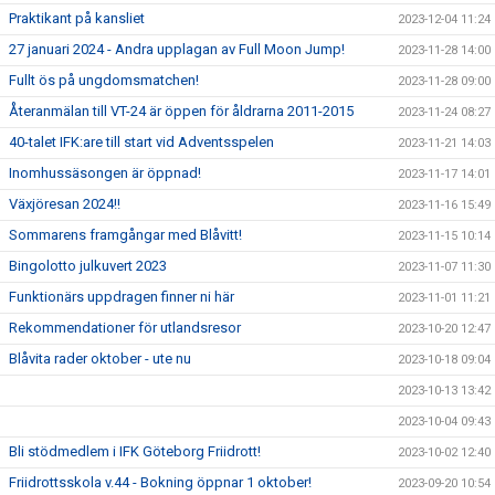
Praktikant på kansliet
2023-12-04 11:24
27 januari 2024 - Andra upplagan av Full Moon Jump!
2023-11-28 14:00
Fullt ös på ungdomsmatchen!
2023-11-28 09:00
Återanmälan till VT-24 är öppen för åldrarna 2011-2015
2023-11-24 08:27
40-talet IFK:are till start vid Adventsspelen
2023-11-21 14:03
Inomhussäsongen är öppnad!
2023-11-17 14:01
Växjöresan 2024!!
2023-11-16 15:49
Sommarens framgångar med Blåvitt!
2023-11-15 10:14
Bingolotto julkuvert 2023
2023-11-07 11:30
Funktionärs uppdragen finner ni här
2023-11-01 11:21
Rekommendationer för utlandsresor
2023-10-20 12:47
Blåvita rader oktober - ute nu
2023-10-18 09:04
2023-10-13 13:42
2023-10-04 09:43
Bli stödmedlem i IFK Göteborg Friidrott!
2023-10-02 12:40
Friidrottsskola v.44 - Bokning öppnar 1 oktober!
2023-09-20 10:54