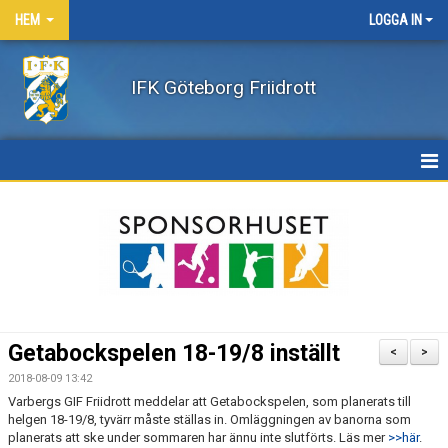
HEM
LOGGA IN
IFK Göteborg Friidrott
HEM
NYHETER
FÖRENINGEN
BÖRJA FRIIDROTTA / BLI MEDLEM
Getabockspelen 18-19/8 inställt
<
>
KLÄDER
2018-08-09 13:42
Varbergs GIF Friidrott meddelar att Getabockspelen, som planerats till
helgen 18-19/8, tyvärr måste ställas in. Omläggningen av banorna som
LEDARE/UTBILDNING
planerats att ske under sommaren har ännu inte slutförts. Läs mer
>>här
.