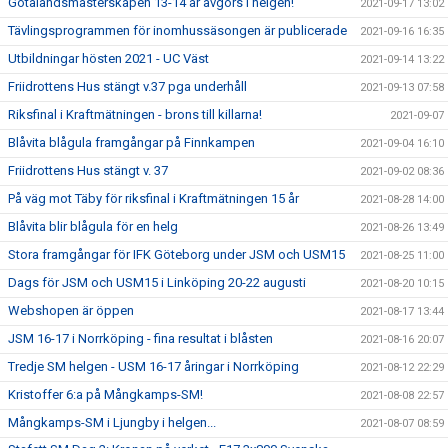
Götalandsmästerskapen 13-14 år avgörs i helgen!
2021-09-17 13:02
Tävlingsprogrammen för inomhussäsongen är publicerade
2021-09-16 16:35
Utbildningar hösten 2021 - UC Väst
2021-09-14 13:22
Friidrottens Hus stängt v.37 pga underhåll
2021-09-13 07:58
Riksfinal i Kraftmätningen - brons till killarna!
2021-09-07
Blåvita blågula framgångar på Finnkampen
2021-09-04 16:10
Friidrottens Hus stängt v. 37
2021-09-02 08:36
På väg mot Täby för riksfinal i Kraftmätningen 15 år
2021-08-28 14:00
Blåvita blir blågula för en helg
2021-08-26 13:49
Stora framgångar för IFK Göteborg under JSM och USM15
2021-08-25 11:00
Dags för JSM och USM15 i Linköping 20-22 augusti
2021-08-20 10:15
Webshopen är öppen
2021-08-17 13:44
JSM 16-17 i Norrköping - fina resultat i blåsten
2021-08-16 20:07
Tredje SM helgen - USM 16-17 åringar i Norrköping
2021-08-12 22:29
Kristoffer 6:a på Mångkamps-SM!
2021-08-08 22:57
Mångkamps-SM i Ljungby i helgen...
2021-08-07 08:59