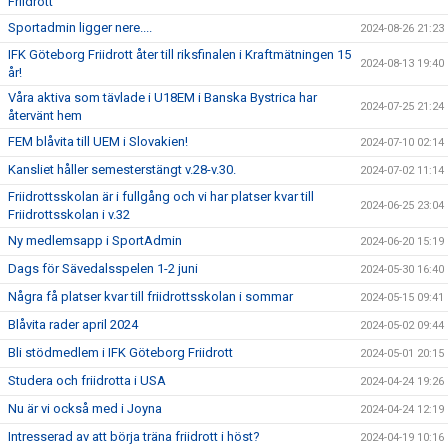
Friidrott
Sportadmin ligger nere....
2024-08-26 21:23
IFK Göteborg Friidrott åter till riksfinalen i Kraftmätningen 15
2024-08-13 19:40
år!
Våra aktiva som tävlade i U18EM i Banska Bystrica har
2024-07-25 21:24
återvänt hem
FEM blåvita till UEM i Slovakien!
2024-07-10 02:14
Kansliet håller semesterstängt v.28-v.30.
2024-07-02 11:14
Friidrottsskolan är i fullgång och vi har platser kvar till
2024-06-25 23:04
Friidrottsskolan i v.32
Ny medlemsapp i SportAdmin
2024-06-20 15:19
Dags för Sävedalsspelen 1-2 juni
2024-05-30 16:40
Några få platser kvar till friidrottsskolan i sommar
2024-05-15 09:41
Blåvita rader april 2024
2024-05-02 09:44
Bli stödmedlem i IFK Göteborg Friidrott
2024-05-01 20:15
Studera och friidrotta i USA
2024-04-24 19:26
Nu är vi också med i Joyna
2024-04-24 12:19
Intresserad av att börja träna friidrott i höst?
2024-04-19 10:16