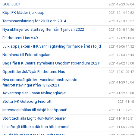
GOD JUL!!
2021-12-23 09:04
Köp IFK-kläder i julklapp
2021-12-14 10:52
Terminsavslutning för 2013 och 2014
2021-12-13 15:37
Nya riktlinjer vid startavgifter från 1 januari 2022
2021-12-10 14:56
Friidrottens Hus v.49
2021-12-09 11:03
Julklappsjakten - IFK vann lagtävling för fjärde året i följd
2021-12-06 14:32
Nominera till Friidrottsgalan
2021-12-03 18:44
Saga får IFK Centralstyrelsens Ungdomstipendium 2021!
2021-12-02 16:00
Öppettider Jul/Nyår Friidrottens Hus
2021-12-01 07:47
Nya coronaåtgärder - vaccinationsbevis vid
2021-11-29 13:04
friidrottstävlingar ifrån 1/12-2021
Adventsspelen - sann tävlingsglädje!
2021-11-22 15:00
Stötta IFK Göteborg Friidrott
2021-11-18
Intresseanmälan till Växjö har öppnat!
2021-11-11 12:21
Stort tack alla Light Run-funktionärer
2021-11-10 13:51
Lisa Rogö tillbaka där hon hör hemma!
2021-11-05 12:55