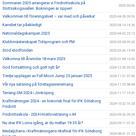
Sommaren 2025 arrangerar vi Friidrottsskola på
2025-05-06
Slottsskogsvallen. Bokningen är öppen!
Välkommen till föreningslivet – var med och påverka!
2025-04-30 09:55
Kansliet tar påskledigt
2025-04-14 14:26
Nationaldagskampen 2025
2025-04-02 22:13
Klubbmästerskapet Tidsprogram och PM
2025-03-28 09:20
Stöd stödfonden
2025-03-26 19:49
Välkomna till Årsmöte 18 mars 2025
2025-01-08 10:40
God fortsättning och gott nytt år!
2024-12-30 09:20
Tredje upplagan av Full Moon Jump 25 januari 2025
2024-11-21 07:46
Vår nya satsning på företagsevenemang
2024-11-20 08:48
Terräng-SM 2024 i Jönköping
2024-11-17 19:31
Kraftmätningen 2024 - en historisk final för IFK Göteborg
2024-10-22 16:20
Friidrott
Friidrottsskola - 2024 Höstlovsträning v.44
2024-09-26 09:29
Nu drar IFK Lions igång, är du mellan 19-35 år?
2024-09-11 07:41
Medaljchans i Kraftmätningens riksfinal för IFK Göteborg
2024-08-31 21:23