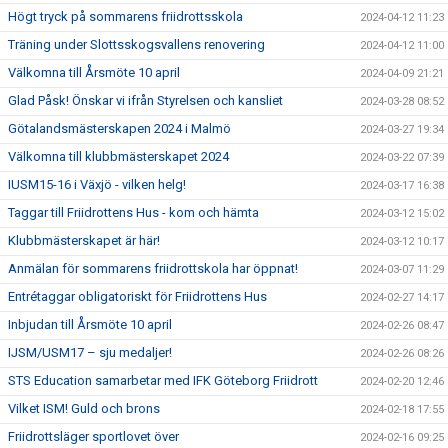
Högt tryck på sommarens friidrottsskola
2024-04-12 11:23
Träning under Slottsskogsvallens renovering
2024-04-12 11:00
Välkomna till Årsmöte 10 april
2024-04-09 21:21
Glad Påsk! Önskar vi ifrån Styrelsen och kansliet
2024-03-28 08:52
Götalandsmästerskapen 2024 i Malmö
2024-03-27 19:34
Välkomna till klubbmästerskapet 2024
2024-03-22 07:39
IUSM15-16 i Växjö - vilken helg!
2024-03-17 16:38
Taggar till Friidrottens Hus - kom och hämta
2024-03-12 15:02
Klubbmästerskapet är här!
2024-03-12 10:17
Anmälan för sommarens friidrottskola har öppnat!
2024-03-07 11:29
Entrétaggar obligatoriskt för Friidrottens Hus
2024-02-27 14:17
Inbjudan till Årsmöte 10 april
2024-02-26 08:47
IJSM/USM17 – sju medaljer!
2024-02-26 08:26
STS Education samarbetar med IFK Göteborg Friidrott
2024-02-20 12:46
Vilket ISM! Guld och brons
2024-02-18 17:55
Friidrottsläger sportlovet över
2024-02-16 09:25