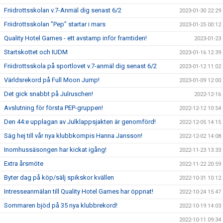
Friidrottsskolan v.7-Anmäl dig senast 6/2
2023-01-30 22:29
Friidrottsskolan ”Pep” startar i mars
2023-01-25 00:12
Quality Hotel Games - ett avstamp inför framtiden!
2023-01-23
Startskottet och IUDM
2023-01-16 12:39
Friidrottsskola på sportlovet v.7-anmäl dig senast 6/2
2023-01-12 11:02
Världsrekord på Full Moon Jump!
2023-01-09 12:00
Det gick snabbt på Julruschen!
2022-12-16
Avslutning för första PEP-gruppen!
2022-12-12 10:54
Den 44:e upplagan av Julklappsjakten är genomförd!
2022-12-05 14:15
Säg hej till vår nya klubbkompis Hanna Jansson!
2022-12-02 14:08
Inomhussäsongen har kickat igång!
2022-11-23 13:33
Extra årsmöte
2022-11-22 20:59
Byter dag på köp/sälj spikskor kvällen
2022-10-31 10:12
Intresseanmälan till Quality Hotel Games har öppnat!
2022-10-24 15:47
Sommaren bjöd på 35 nya klubbrekord!
2022-10-19 14:03
2022-10-11 09:34