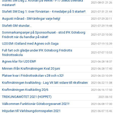
Stafett SM Dag 2: Kronan på verket - F17 3x800 Svenska
2021-08-01 21:26
mästare!!
Stafett SM Dag 1: över förväntan - 4 medaljer på 5 starter!!
2021-07-31 21:44
Augusti månad - SM-tävlingar varje helg!
2021-07-29 20:11
Stafett-SM stundar...
2021-07-29 19:48
Sommarkampanjer på Sponsorhuset - stöd IFK Göteborg
2021-07-23 10:00
Friidrott när du handlar på nätet!
U20 EM i Estland med Agnes och Saga
2021-07-19 15:39
Full fart och glädje under IFK Göteborg Friidrotts
2021-07-07 13:53
friidrottsskola
Agnes klar för U20 EM!!
2021-06-28 18:37
Minnen ifrån Kraftmätningen Kval 20 juni
2021-06-28 17:40
Platser kvar i Friidrottsskolan v.28 och v.32!
2021-06-23 10:09
Kraftmätningen kvaltävling - Lag Vit lätt vidare till riksfinalen
2021-06-22 11:08
Kraftmätningen Kvaltävling 20/6
2021-06-16 17:50
TREKUNGAMÖTET 2021 (HOPPET)
2021-06-10
Välkommen Funktionär Göteborgsvarvet 2021!
2021-06-08 17:00
Inbjudan till Världsungdomsspelen 2021
2021-06-07 15:46