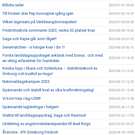
Blåvita rader
2023-07-07 09:45
Till hösten drar Pep konceptet igång igen
2023-07-05 10:37
Vilken laginsats på Världsungdomsspelen!
2023-07-03 09:30
Friidrottsskola sommaren 2023, vecka 32 platser kvar
2023-06-28 10:42
Saga och Kajsa går som tåget!!
2023-06-20 07:02
Seriematchen - vi hänger kvar i div 1!
2023-06-20 06:15
Första landslagsuppdraget avklarat med bravur.. och med
2023-06-12 14:25
en viktig erfarenhet för framtiden.
Kvicka lopp i Skara och Sollentuna – distriktsrekord av
2023-06-12 12:41
Örnborg och kvaltid av Hugo!
Nationaldagskampen 2023
2023-06-12 12:25
Spännande och stabilt kval av våra kraftmätningslag!
2023-05-31 12:43
Vi kom trea i lag-USM!
2023-05-29 15:30
Spännande lagtävlingar i helgen!
2023-05-26 11:25
Grattis till landslagsuppdrag, Saga och Rasmus!
2023-05-25 17:03
Utdelning av ungdomsledarstipendie till Axel Rogö
2023-05-02 09:27
Årsmöte - IFK Göteborg Friidrott
2023-04-18 19:04