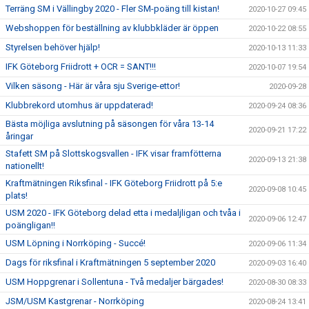
Terräng SM i Vällingby 2020 - Fler SM-poäng till kistan!
2020-10-27 09:45
Webshoppen för beställning av klubbkläder är öppen
2020-10-22 08:55
Styrelsen behöver hjälp!
2020-10-13 11:33
IFK Göteborg Friidrott + OCR = SANT!!!
2020-10-07 19:54
Vilken säsong - Här är våra sju Sverige-ettor!
2020-09-28
Klubbrekord utomhus är uppdaterad!
2020-09-24 08:36
Bästa möjliga avslutning på säsongen för våra 13-14
2020-09-21 17:22
åringar
Stafett SM på Slottskogsvallen - IFK visar framfötterna
2020-09-13 21:38
nationellt!
Kraftmätningen Riksfinal - IFK Göteborg Friidrott på 5:e
2020-09-08 10:45
plats!
USM 2020 - IFK Göteborg delad etta i medaljligan och tvåa i
2020-09-06 12:47
poängligan!!
USM Löpning i Norrköping - Succé!
2020-09-06 11:34
Dags för riksfinal i Kraftmätningen 5 september 2020
2020-09-03 16:40
USM Hoppgrenar i Sollentuna - Två medaljer bärgades!
2020-08-30 08:33
JSM/USM Kastgrenar - Norrköping
2020-08-24 13:41