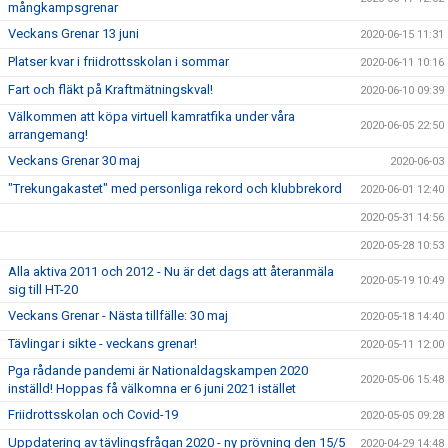
mångkampsgrenar
Veckans Grenar 13 juni
2020-06-15 11:31
Platser kvar i friidrottsskolan i sommar
2020-06-11 10:16
Fart och fläkt på Kraftmätningskval!
2020-06-10 09:39
Välkommen att köpa virtuell kamratfika under våra
2020-06-05 22:50
arrangemang!
Veckans Grenar 30 maj
2020-06-03
"Trekungakastet" med personliga rekord och klubbrekord
2020-06-01 12:40
2020-05-31 14:56
2020-05-28 10:53
Alla aktiva 2011 och 2012 - Nu är det dags att återanmäla
2020-05-19 10:49
sig till HT-20
Veckans Grenar - Nästa tillfälle: 30 maj
2020-05-18 14:40
Tävlingar i sikte - veckans grenar!
2020-05-11 12:00
Pga rådande pandemi är Nationaldagskampen 2020
2020-05-06 15:48
inställd! Hoppas få välkomna er 6 juni 2021 istället
Friidrottsskolan och Covid-19
2020-05-05 09:28
Uppdatering av tävlingsfrågan 2020 - ny prövning den 15/5
2020-04-29 14:48