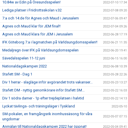
10.84w av Edin på Öresundsspelen!
2022-07-10 17:34
Lediga platser i Friidrottsskolan v.32
2022-07-08 09:20
7:a och 14:de för Agnes och Maud i Jerusalem
2022-07-06 09:47
Agnes och Maud klar för JEM final!!
2022-07-04 09:26
Agnes och Maud klara för JEM i Jerusalem
2022-06-28 17:19
IFK Göteborg 7:a i lagmatchen på Världsungdomsspelen!!
2022-06-21 11:35
Medaljregn över IFK på Världsungdomsspelen
2022-06-20 19:41
Sävedalsspelen 11-12 juni
2022-06-15 16:00
Nationaldagskampen 2022
2022-06-08 10:39
Stafett SM - Dag 1
2022-05-28 22:26
Div 1 herrar - slagläge inför avgörandet trots vakanser...
2022-05-23 13:27
Stafett DM - nyttig genomkörare inför Stafett SM...
2022-05-22 16:03
Div 1 södra damer - 1p efter trejdeplatsen i halvtid
2022-05-22 14:13
Lyckat tävlings- och träningsläger i Tyskland
2022-05-10
SM-pokalen, en framgångsrik inomhussäsong för våra
2022-05-07 07:15
ungdomar
Anmälan till Nationaldagskampen 2022 har öppnat!
2022-05-04 09:41