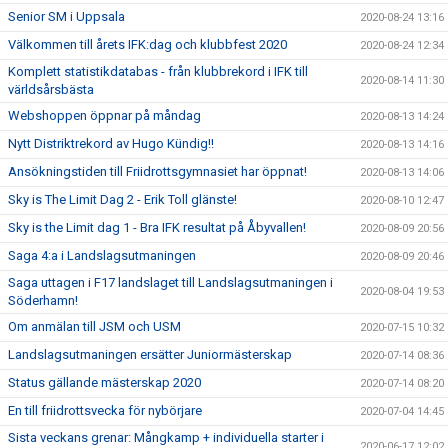
Senior SM i Uppsala
2020-08-24 13:16
Välkommen till årets IFK:dag och klubbfest 2020
2020-08-24 12:34
Komplett statistikdatabas - från klubbrekord i IFK till
2020-08-14 11:30
världsårsbästa
Webshoppen öppnar på måndag
2020-08-13 14:24
Nytt Distriktrekord av Hugo Kündig!!
2020-08-13 14:16
Ansökningstiden till Friidrottsgymnasiet har öppnat!
2020-08-13 14:06
Sky is The Limit Dag 2 - Erik Toll glänste!
2020-08-10 12:47
Sky is the Limit dag 1 - Bra IFK resultat på Åbyvallen!
2020-08-09 20:56
Saga 4:a i Landslagsutmaningen
2020-08-09 20:46
Saga uttagen i F17 landslaget till Landslagsutmaningen i
2020-08-04 19:53
Söderhamn!
Om anmälan till JSM och USM
2020-07-15 10:32
Landslagsutmaningen ersätter Juniormästerskap
2020-07-14 08:36
Status gällande mästerskap 2020
2020-07-14 08:20
En till friidrottsvecka för nybörjare
2020-07-04 14:45
Sista veckans grenar: Mångkamp + individuella starter i
2020-06-17 12:02