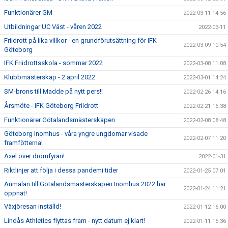
Funktionärer GM
2022-03-11 14:56
Utbildningar UC Väst - våren 2022
2022-03-11
Friidrott på lika villkor - en grundförutsättning för IFK
2022-03-09 10:54
Göteborg
IFK Friidrottsskola - sommar 2022
2022-03-08 11:08
Klubbmästerskap - 2 april 2022
2022-03-01 14:24
SM-brons till Madde på nytt pers!!
2022-02-26 14:16
Årsmöte - IFK Göteborg Friidrott
2022-02-21 15:38
Funktionärer Götalandsmästerskapen
2022-02-08 08:48
Göteborg Inomhus - våra yngre ungdomar visade
2022-02-07 11:20
framfötterna!
Axel över drömfyran!
2022-01-31
Riktlinjer att följa i dessa pandemi tider
2022-01-25 07:01
Anmälan till Götalandsmästerskapen Inomhus 2022 har
2022-01-24 11:21
öppnat!
Växjöresan inställd!
2022-01-12 16:00
Lindås Athletics flyttas fram - nytt datum ej klart!
2022-01-11 15:36