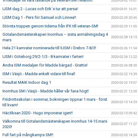
9 medaljer till våra tävlande på veteran-SM i Malmö!
2020-03-02 10:07
IJSM dag 2 - Lucas och Erik´s tur att persa!
2020-03-01 16:01
IJSM Dag 1 - Pers för Samuel och Linnea!!
2020-02-29 20:45
Största truppen genom tiderna från IFK till veteran-SM!
2020-02-29 11:05
Götalandsmästerskapen Inomhus – sista anmälningsdag 4
2020-02-28 14:13
mars
Hela 21 kamrater nominerade till IUSM i Örebro 7-8/3!
2020-02-26 11:54
IJSM i Göteborg 29/2-1/3 - 8 kamrater i farten!
2020-02-24 12:22
Andra ISM medaljen för Madde bärgad - Grattis!
2020-02-24 08:20
ISM i Växjö - Madde enkelt vidare till final!
2020-02-22 19:39
Resultat MAIK Indoor dag 1
2020-02-22 19:07
Inomhus SM i Växjö - Madde håller vår fana högt!
2020-02-21 12:50
Friidrottsskolan i sommar, bokningen öppnar 1 mars - först
2020-02-13 14:59
till kvarn!
HäcXksan 2020 - Hugo imponerar igen!!
2020-02-13 09:42
Välkomna till Götalandsmästerskapen Inomhus 14-15 mars
2020-02-07 11:27
2020!
Full fart på mångkamps SM!!
2020-02-03 14:24