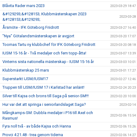
Blåvita Rader mars 2023
2023-03-29 18:47
&#129293;&#128153; Klubbmästerskapen 2023
2023-03-28
&#128153;&#129293;
Årsmöte - IFK Göteborg Friidrott
2023-03-27 16:40
"Nya" Götalandsmästerskapen är avgjort
2023-03-20 17:07
Toomas Tartu ny klubbchef för IFK Göteborg Friidrott
2023-03-20 08:18
IUSM 15-16 år - Två medaljer och fem topp-åtta!
2023-03-07 13:39
Vinterns sista nationella mästerskap - IUSM 15-16 år
2023-03-03 10:01
Klubbmästerskap 25 mars
2023-03-01 17:27
Superstarkt IJSM/IUSM17
2023-02-27 12:46
Truppen till IJSM/IUSM 17 i Karlstad har anlänt!
2023-02-24 20:23
Silver till Kajsa och brons till Saga på senior-SM!!!
2023-02-20 10:00
Hur var det att springa i seniorlandslaget Saga?
2023-02-14
Mångkamps-SM: Dubbla medaljer i P16 till Axel och
2023-02-06 15:54
Rasmus!
Fyra noll två - av både Kajsa och Hanna
2023-02-06 15:26
Provci 4:21.48 - trea genom tiderna
2023-02-06 14:27