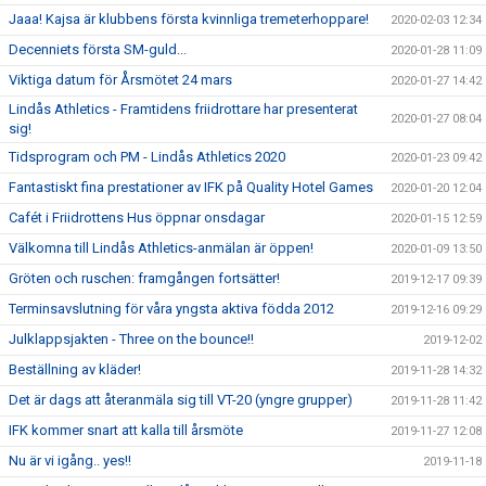
Jaaa! Kajsa är klubbens första kvinnliga tremeterhoppare!
2020-02-03 12:34
Decenniets första SM-guld...
2020-01-28 11:09
Viktiga datum för Årsmötet 24 mars
2020-01-27 14:42
Lindås Athletics - Framtidens friidrottare har presenterat
2020-01-27 08:04
sig!
Tidsprogram och PM - Lindås Athletics 2020
2020-01-23 09:42
Fantastiskt fina prestationer av IFK på Quality Hotel Games
2020-01-20 12:04
Cafét i Friidrottens Hus öppnar onsdagar
2020-01-15 12:59
Välkomna till Lindås Athletics-anmälan är öppen!
2020-01-09 13:50
Gröten och ruschen: framgången fortsätter!
2019-12-17 09:39
Terminsavslutning för våra yngsta aktiva födda 2012
2019-12-16 09:29
Julklappsjakten - Three on the bounce!!
2019-12-02
Beställning av kläder!
2019-11-28 14:32
Det är dags att återanmäla sig till VT-20 (yngre grupper)
2019-11-28 11:42
IFK kommer snart att kalla till årsmöte
2019-11-27 12:08
Nu är vi igång.. yes!!
2019-11-18