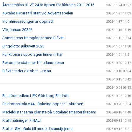
Återanmälan till VT-24 är öppen för åldrarna 2011-2015
2023-11-24 08:27
40-talet IFK:are till start vid Adventsspelen
2023-11-21 14:03
Inomhussäsongen är öppnad!
2023-11-17 14:01
Växjöresan 2024!!
2023-11-16 15:49
Sommarens framgångar med Blåvitt!
2023-11-15 10:14
Bingolotto julkuvert 2023
2023-11-07 11:30
Funktionärs uppdragen finner ni här
2023-11-01 11:21
Rekommendationer för utlandsresor
2023-10-20 12:47
Blåvita rader oktober - ute nu
2023-10-18 09:04
2023-10-13 13:42
2023-10-04 09:43
Bli stödmedlem i IFK Göteborg Friidrott!
2023-10-02 12:40
Friidrottsskola v.44 - Bokning öppnar 1 oktober!
2023-09-20 10:54
Medeldistansarna glänste på Götalandsmästerskapen!
2023-09-18 14:48
Kraftmätningen FINAL!!
2023-09-13 10:15
Stafett-SM | Guld till medeldistanstjejerna!
2023-09-12 15:21