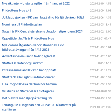
Nya riktlinjer vid startavgifter från 1 januari 2022
2021-12-10 14:56
Friidrottens Hus v.49
2021-12-09 11:03
Julklappsjakten - IFK vann lagtävling för fjärde året i följd
2021-12-06 14:32
Nominera till Friidrottsgalan
2021-12-03 18:44
Saga får IFK Centralstyrelsens Ungdomstipendium 2021!
2021-12-02 16:00
Öppettider Jul/Nyår Friidrottens Hus
2021-12-01 07:47
Nya coronaåtgärder - vaccinationsbevis vid
2021-11-29 13:04
friidrottstävlingar ifrån 1/12-2021
Adventsspelen - sann tävlingsglädje!
2021-11-22 15:00
Stötta IFK Göteborg Friidrott
2021-11-18
Intresseanmälan till Växjö har öppnat!
2021-11-11 12:21
Stort tack alla Light Run-funktionärer
2021-11-10 13:51
Lisa Rogö tillbaka där hon hör hemma!
2021-11-05 12:55
Vill du bli en Starter eller Eltidtagare?
2021-10-28 09:38
Det blev tre medaljer på terräng SM
2021-10-25 19:58
Terräng SM i Höganäs den 23-24/10 - 6 kamrater på
2021-10-22 14:32
startlinjen