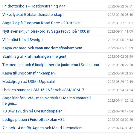
Friidrottsskola - Höstlovsträning v.44
2022-09-22 09:51
Vilket lyckat Götalandsmästerskap!!
2022-09-20 08:46
Saga 7:a på European Road Race U20 i Italien!
2022-09-17 19:07
Nytt svenskt juniorrekord av Saga Provci på 1000 m
2022-09-11 11:09
Vi är näst bäst i Sverige!
2022-09-05 18:43
Kajsa var med och vann ungdomsfinnkampen!
2022-09-05 18:39
Starkt lag till kraftmätningen i helgen!
2022-09-02 08:59
Tre medaljer och 6 finalplatser för juniorerna i Sollentuna
2022-08-30 22:18
Kajsa till ungdomsfinnkampen!
2022-08-30 21:25
Medaljregn på USM i Uppsala!
2022-08-29 12:49
I helgen stundar USM 15-16 år och JSM/USM17
2022-08-24 14:14
Saga klar för JVM - men Nordiska i Malmö väntar till
2022-07-11 22:12
helgen...
10.84w av Edin på Öresundsspelen!
2022-07-10 17:34
Lediga platser i Friidrottsskolan v.32
2022-07-08 09:20
7:a och 14:de för Agnes och Maud i Jerusalem
2022-07-06 09:47