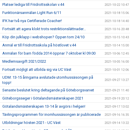
Platser lediga till Friidrottsskolan v.44
2021-10-22 10:47
Funktionärsanmälan Light Run 6/11
2021-10-18 15:06
IFK har två nya Certifierade Coacher!
2021-10-18 14:40
Fortsätt att agera klokt trots restriktionslättnader...
2021-10-16 20:48
Köp din julklapp i webshopen? Öppen tom 24/10
2021-10-15 10:43
Anmäl er till Friidrottsskola på höstlovet v.44
2021-10-14 15:00
Anmälan för barn födda 2014 öppnar 7 oktober kl 09.00
2021-10-06 12:45
Medlemsavgift 2021/2022
2021-10-05 16:00
Fortsatt möjligt att utbilda sig via UC Väst
2021-10-01 12:06
UDM: 13-15 åringarna avslutade utomhussäsongen på
2021-09-27 13:27
topp!
Senaste beslutet kring deltagande på Göteborgsvarvet
2021-09-21 11:40
Göteborgsseger i Götalandsmästerskapen 2021
2021-09-19 20:12
Götalandsmästerskapen 13-14 år avgörs i helgen!
2021-09-17 13:02
Tävlingsprogrammen för inomhussäsongen är publicerade
2021-09-16 16:35
Utbildningar hösten 2021 - UC Väst
2021-09-14 13:22