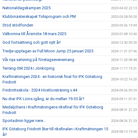
Nationaldagskampen 2025
2025-04-02 22:13
Klubbmästerskapet Tidsprogram och PM
2025-03-28 09:20
Stöd stödfonden
2025-03-26 19:49
Välkomna till Årsmöte 18 mars 2025
2025-01-08 10:40
God fortsättning och gott nytt år!
2024-12-30 09:20
Tredje upplagan av Full Moon Jump 25 januari 2025
2024-11-21 07:46
Vår nya satsning på företagsevenemang
2024-11-20 08:48
Terräng-SM 2024 i Jönköping
2024-11-17 19:31
Kraftmätningen 2024 - en historisk final för IFK Göteborg
2024-10-22 16:20
Friidrott
Friidrottsskola - 2024 Höstlovsträning v.44
2024-09-26 09:29
Nu drar IFK Lions igång, är du mellan 19-35 år?
2024-09-11 07:41
Medaljchans i Kraftmätningens riksfinal för IFK Göteborg
2024-08-31 21:23
Friidrott
Sportadmin ligger nere....
2024-08-26 21:23
IFK Göteborg Friidrott åter till riksfinalen i Kraftmätningen 15
2024-08-13 19:40
år!