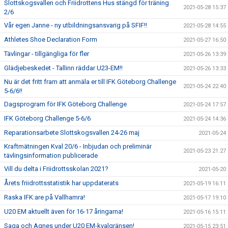
Slottskogsvallen och Friidrottens Hus stängd för träning
2021-05-28 15:37
2/6
Vår egen Janne - ny utbildningsansvarig på SFIF!!
2021-05-28 14:55
Athletes Shoe Declaration Form
2021-05-27 16:50
Tävlingar - tillgängliga för fler
2021-05-26 13:39
Glädjebeskedet - Tallinn räddar U23-EM!!
2021-05-26 13:33
Nu är det fritt fram att anmäla er till IFK Göteborg Challenge
2021-05-24 22:40
5-6/6!!
Dagsprogram för IFK Göteborg Challenge
2021-05-24 17:57
IFK Göteborg Challenge 5-6/6
2021-05-24 14:36
Reparationsarbete Slottskogsvallen 24-26 maj
2021-05-24
Kraftmätningen Kval 20/6 - Inbjudan och preliminär
2021-05-23 21:27
tävlingsinformation publicerade
Vill du delta i Friidrottsskolan 2021?
2021-05-20
Årets friidrottsstatistik har uppdaterats
2021-05-19 16:11
Raska IFK:are på Vallhamra!
2021-05-17 19:10
U20 EM aktuellt även för 16-17 åringarna!
2021-05-16 15:11
Saga och Agnes under U20 EM-kvalgränsen!
2021-05-15 23:51