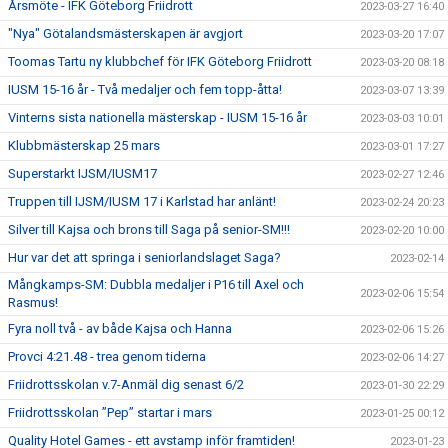
Årsmöte - IFK Göteborg Friidrott
2023-03-27 16:40
"Nya" Götalandsmästerskapen är avgjort
2023-03-20 17:07
Toomas Tartu ny klubbchef för IFK Göteborg Friidrott
2023-03-20 08:18
IUSM 15-16 år - Två medaljer och fem topp-åtta!
2023-03-07 13:39
Vinterns sista nationella mästerskap - IUSM 15-16 år
2023-03-03 10:01
Klubbmästerskap 25 mars
2023-03-01 17:27
Superstarkt IJSM/IUSM17
2023-02-27 12:46
Truppen till IJSM/IUSM 17 i Karlstad har anlänt!
2023-02-24 20:23
Silver till Kajsa och brons till Saga på senior-SM!!!
2023-02-20 10:00
Hur var det att springa i seniorlandslaget Saga?
2023-02-14
Mångkamps-SM: Dubbla medaljer i P16 till Axel och
2023-02-06 15:54
Rasmus!
Fyra noll två - av både Kajsa och Hanna
2023-02-06 15:26
Provci 4:21.48 - trea genom tiderna
2023-02-06 14:27
Friidrottsskolan v.7-Anmäl dig senast 6/2
2023-01-30 22:29
Friidrottsskolan ”Pep” startar i mars
2023-01-25 00:12
Quality Hotel Games - ett avstamp inför framtiden!
2023-01-23