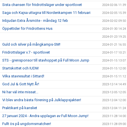
Sista chansen för friidrottsläger under sportlovet
2024-02-06 11:39
Saga och Kajsa uttagna till Nordenkampen 11 februari
2024-02-05 15:39
Inbjudan Extra Årsmöte - måndag 12 feb
2024-02-02 09:50
Öppettider för Friidrottens Hus
2024-01-30 14:24
2024-01-23 19:25
Guld och silver på mångkamps-SM!
2024-01-21 16:55
Friidrottsläger v.7 - sportlovet
2024-01-17 10:21
STS - grensponsor till stavhoppet på Full Moon Jump
2024-01-15 13:07
Startskottet och IUDM
2024-01-15 12:00
Vilka stavresultat i Sittard!
2024-01-15 11:12
God Jul & Gott Nytt År!
2023-12-14 14:49
Ni har väl inte missat...
2023-12-05 12:05
Vi blev andra bästa förening på Julklappsjakten!
2023-12-04 12:00
Praktikant på kansliet
2023-12-04 11:24
27 januari 2024 - Andra upplagan av Full Moon Jump!
2023-11-28 14:00
Fullt ös på ungdomsmatchen!
2023-11-28 09:00