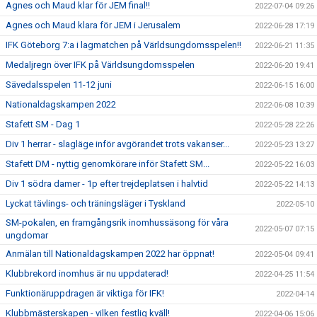
Agnes och Maud klar för JEM final!!
2022-07-04 09:26
Agnes och Maud klara för JEM i Jerusalem
2022-06-28 17:19
IFK Göteborg 7:a i lagmatchen på Världsungdomsspelen!!
2022-06-21 11:35
Medaljregn över IFK på Världsungdomsspelen
2022-06-20 19:41
Sävedalsspelen 11-12 juni
2022-06-15 16:00
Nationaldagskampen 2022
2022-06-08 10:39
Stafett SM - Dag 1
2022-05-28 22:26
Div 1 herrar - slagläge inför avgörandet trots vakanser...
2022-05-23 13:27
Stafett DM - nyttig genomkörare inför Stafett SM...
2022-05-22 16:03
Div 1 södra damer - 1p efter trejdeplatsen i halvtid
2022-05-22 14:13
Lyckat tävlings- och träningsläger i Tyskland
2022-05-10
SM-pokalen, en framgångsrik inomhussäsong för våra
2022-05-07 07:15
ungdomar
Anmälan till Nationaldagskampen 2022 har öppnat!
2022-05-04 09:41
Klubbrekord inomhus är nu uppdaterad!
2022-04-25 11:54
Funktionäruppdragen är viktiga för IFK!
2022-04-14
Klubbmästerskapen - vilken festlig kväll!
2022-04-06 15:06