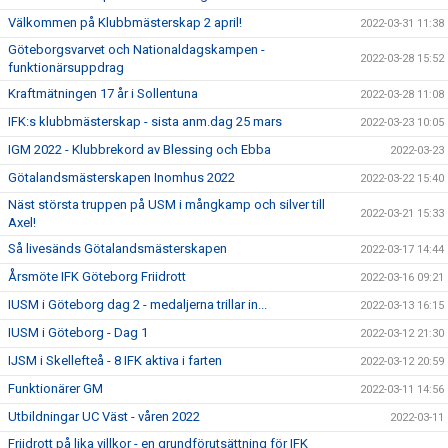
Välkommen på Klubbmästerskap 2 april!
2022-03-31 11:38
Göteborgsvarvet och Nationaldagskampen -
2022-03-28 15:52
funktionärsuppdrag
Kraftmätningen 17 år i Sollentuna
2022-03-28 11:08
IFK:s klubbmästerskap - sista anm.dag 25 mars
2022-03-23 10:05
IGM 2022 - Klubbrekord av Blessing och Ebba
2022-03-23
Götalandsmästerskapen Inomhus 2022
2022-03-22 15:40
Näst största truppen på USM i mångkamp och silver till
2022-03-21 15:33
Axel!
Så livesänds Götalandsmästerskapen
2022-03-17 14:44
Årsmöte IFK Göteborg Friidrott
2022-03-16 09:21
IUSM i Göteborg dag 2 - medaljerna trillar in...
2022-03-13 16:15
IUSM i Göteborg - Dag 1
2022-03-12 21:30
IJSM i Skellefteå - 8 IFK aktiva i farten
2022-03-12 20:59
Funktionärer GM
2022-03-11 14:56
Utbildningar UC Väst - våren 2022
2022-03-11
Friidrott på lika villkor - en grundförutsättning för IFK