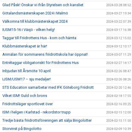
Glad Påsk! Önskar vi ifrån Styrelsen och kansliet
2024-03-28 08:52
Götalandsmästerskapen 2024 i Malmö
2024-03-27 19:34
Välkomna till klubbmästerskapet 2024
2024-03-22 07:39
IUSM15-16 i Växjö - vilken helg!
2024-03-17 16:38
Taggar till Friidrottens Hus - kom och hämta
2024-03-12 15:02
Klubbmästerskapet är här!
2024-03-12 10:17
Anmälan för sommarens friidrottskola har öppnat!
2024-03-07 11:29
Entrétaggar obligatoriskt för Friidrottens Hus
2024-02-27 14:17
Inbjudan till Årsmöte 10 april
2024-02-26 08:47
IJSM/USM17 – sju medaljer!
2024-02-26 08:26
STS Education samarbetar med IFK Göteborg Friidrott
2024-02-20 12:46
Vilket ISM! Guld och brons
2024-02-18 17:55
Friidrottsläger sportlovet över
2024-02-16 09:25
ISM i helgen i Karlstad - rekordstor trupp
2024-02-15 12:00
Tredje bästa friidrottsföreningen att sälja Bingolotter
2024-02-15 11:50
Storvinst på Bingolotto
2024-02-09 10:39