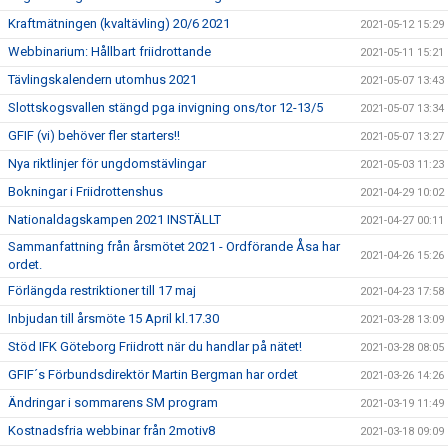
Kraftmätningen (kvaltävling) 20/6 2021
2021-05-12 15:29
Webbinarium: Hållbart friidrottande
2021-05-11 15:21
Tävlingskalendern utomhus 2021
2021-05-07 13:43
Slottskogsvallen stängd pga invigning ons/tor 12-13/5
2021-05-07 13:34
GFIF (vi) behöver fler starters!!
2021-05-07 13:27
Nya riktlinjer för ungdomstävlingar
2021-05-03 11:23
Bokningar i Friidrottenshus
2021-04-29 10:02
Nationaldagskampen 2021 INSTÄLLT
2021-04-27 00:11
Sammanfattning från årsmötet 2021 - Ordförande Åsa har
2021-04-26 15:26
ordet.
Förlängda restriktioner till 17 maj
2021-04-23 17:58
Inbjudan till årsmöte 15 April kl.17.30
2021-03-28 13:09
Stöd IFK Göteborg Friidrott när du handlar på nätet!
2021-03-28 08:05
GFIF´s Förbundsdirektör Martin Bergman har ordet
2021-03-26 14:26
Ändringar i sommarens SM program
2021-03-19 11:49
Kostnadsfria webbinar från 2motiv8
2021-03-18 09:09