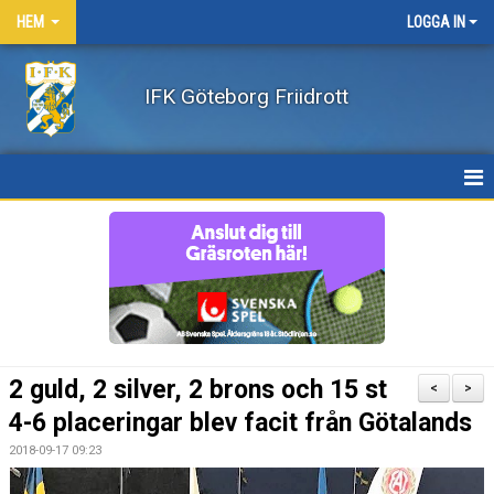
HEM
LOGGA IN
IFK Göteborg Friidrott
HEM
NYHETER
FÖRENINGEN
BÖRJA FRIIDROTTA / BLI MEDLEM
2 guld, 2 silver, 2 brons och 15 st
<
>
KLÄDER
4-6 placeringar blev facit från Götalands
2018-09-17 09:23
LEDARE/UTBILDNING