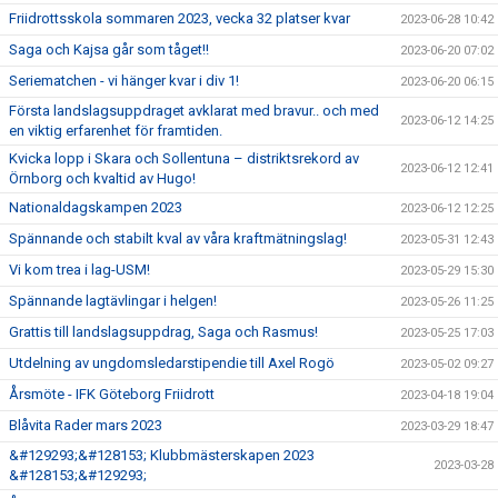
Friidrottsskola sommaren 2023, vecka 32 platser kvar
2023-06-28 10:42
Saga och Kajsa går som tåget!!
2023-06-20 07:02
Seriematchen - vi hänger kvar i div 1!
2023-06-20 06:15
Första landslagsuppdraget avklarat med bravur.. och med
2023-06-12 14:25
en viktig erfarenhet för framtiden.
Kvicka lopp i Skara och Sollentuna – distriktsrekord av
2023-06-12 12:41
Örnborg och kvaltid av Hugo!
Nationaldagskampen 2023
2023-06-12 12:25
Spännande och stabilt kval av våra kraftmätningslag!
2023-05-31 12:43
Vi kom trea i lag-USM!
2023-05-29 15:30
Spännande lagtävlingar i helgen!
2023-05-26 11:25
Grattis till landslagsuppdrag, Saga och Rasmus!
2023-05-25 17:03
Utdelning av ungdomsledarstipendie till Axel Rogö
2023-05-02 09:27
Årsmöte - IFK Göteborg Friidrott
2023-04-18 19:04
Blåvita Rader mars 2023
2023-03-29 18:47
&#129293;&#128153; Klubbmästerskapen 2023
2023-03-28
&#128153;&#129293;