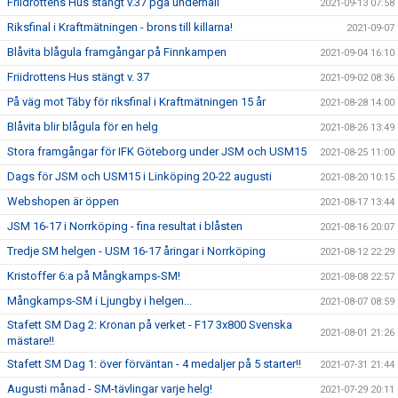
Friidrottens Hus stängt v.37 pga underhåll
2021-09-13 07:58
Riksfinal i Kraftmätningen - brons till killarna!
2021-09-07
Blåvita blågula framgångar på Finnkampen
2021-09-04 16:10
Friidrottens Hus stängt v. 37
2021-09-02 08:36
På väg mot Täby för riksfinal i Kraftmätningen 15 år
2021-08-28 14:00
Blåvita blir blågula för en helg
2021-08-26 13:49
Stora framgångar för IFK Göteborg under JSM och USM15
2021-08-25 11:00
Dags för JSM och USM15 i Linköping 20-22 augusti
2021-08-20 10:15
Webshopen är öppen
2021-08-17 13:44
JSM 16-17 i Norrköping - fina resultat i blåsten
2021-08-16 20:07
Tredje SM helgen - USM 16-17 åringar i Norrköping
2021-08-12 22:29
Kristoffer 6:a på Mångkamps-SM!
2021-08-08 22:57
Mångkamps-SM i Ljungby i helgen...
2021-08-07 08:59
Stafett SM Dag 2: Kronan på verket - F17 3x800 Svenska
2021-08-01 21:26
mästare!!
Stafett SM Dag 1: över förväntan - 4 medaljer på 5 starter!!
2021-07-31 21:44
Augusti månad - SM-tävlingar varje helg!
2021-07-29 20:11