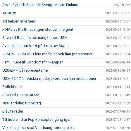
Sex blåvita i blågult när Sverige mötte Finland
2023-09-12
TACK!!!!!
2023-09-03 13:51
Till helgen är vi med!
2023-08-31 10:57
FINAL av Kraftmätningen stundar i helgen!
2023-08-29 19:00
Silver till Rasmus på mångkamps-USM
2023-08-29 16:22
Svenskt juniorrekord på 1 mile av Saga!
2023-08-29 15:51
JSM19 + USM15 - Flera medaljer och fina prestationer!
2023-08-22 10:34
Fem IFKare till Ungdomsfinnkampen
2023-08-22 08:44
U20-EM - två representanter
2023-08-16 09:33
USM 16-17 år: Vacker medaljskörd och fina prestationer
2023-08-14 16:21
Reflektioner
2023-08-14 10:44
Silver till Hanna på SM
2023-08-01 10:49
Nya landslagsuppdrag
2023-07-21 12:39
Blåvita rader
2023-07-07 09:45
Till hösten drar Pep konceptet igång igen
2023-07-05 10:37
Vilken laginsats på Världsungdomsspelen!
2023-07-03 09:30