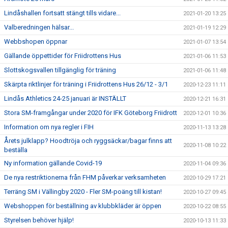
Lindåshallen fortsatt stängt tills vidare...
2021-01-20 13:25
Valberedningen hälsar...
2021-01-19 12:29
Webbshopen öppnar
2021-01-07 13:54
Gällande öppettider för Friidrottens Hus
2021-01-06 11:53
Slottskogsvallen tillgänglig för träning
2021-01-06 11:48
Skärpta riktlinjer för träning i Friidrottens Hus 26/12 - 3/1
2020-12-23 11:11
Lindås Athletics 24-25 januari är INSTÄLLT
2020-12-21 16:31
Stora SM-framgångar under 2020 för IFK Göteborg Friidrott
2020-12-01 10:36
Information om nya regler i FIH
2020-11-13 13:28
Årets julklapp? Hoodtröja och ryggsäckar/bagar finns att
2020-11-08 10:22
beställa
Ny information gällande Covid-19
2020-11-04 09:36
De nya restriktionerna från FHM påverkar verksamheten
2020-10-29 17:21
Terräng SM i Vällingby 2020 - Fler SM-poäng till kistan!
2020-10-27 09:45
Webshoppen för beställning av klubbkläder är öppen
2020-10-22 08:55
Styrelsen behöver hjälp!
2020-10-13 11:33