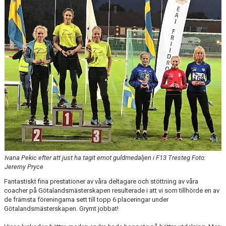
FUNKTIONÄR
BILDGALLERI
Ivana Pekic efter att just ha tagit emot guldmedaljen i F13 Tresteg Foto:
Jeremy Pryce
Fantastiskt fina prestationer av våra deltagare och stöttning av våra
coacher på Götalandsmästerskapen resulterade i att vi som tillhörde en av
de främsta föreningarna sett till topp 6 placeringar under
Götalandsmästerskapen. Grymt jobbat!