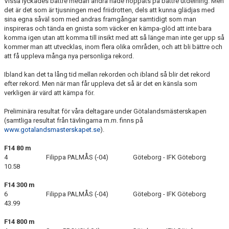
Vissa lyckades bättre medan andra hade hoppats på bättre utdelning. Men
det är det som är tjusningen med friidrotten, dels att kunna glädjas med
sina egna såväl som med andras framgångar samtidigt som man
inspireras och tända en gnista som väcker en kämpa-glöd att inte bara
komma igen utan att komma till insikt med att så länge man inte ger upp så
kommer man att utvecklas, inom flera olika områden, och att bli bättre och
att få uppleva många nya personliga rekord.
Ibland kan det ta lång tid mellan rekorden och ibland så blir det rekord
efter rekord. Men när man får uppleva det så är det en känsla som
verkligen är värd att kämpa för.
Preliminära resultat för våra deltagare under Götalandsmästerskapen
(samtliga resultat från tävlingarna m.m. finns på
www.gotalandsmasterskapet.se
).
F14 80 m
4 Filippa PALMÅS (-04) Göteborg - IFK Göteborg
10.58
F14 300 m
6 Filippa PALMÅS (-04) Göteborg - IFK Göteborg
43.99
F14 800 m