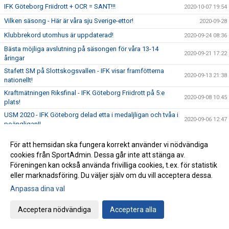
IFK Göteborg Friidrott + OCR = SANT!!!
2020-10-07 19:54
Vilken säsong - Här är våra sju Sverige-ettor!
2020-09-28
Klubbrekord utomhus är uppdaterad!
2020-09-24 08:36
Bästa möjliga avslutning på säsongen för våra 13-14
2020-09-21 17:22
åringar
Stafett SM på Slottskogsvallen - IFK visar framfötterna
2020-09-13 21:38
nationellt!
Kraftmätningen Riksfinal - IFK Göteborg Friidrott på 5:e
2020-09-08 10:45
plats!
USM 2020 - IFK Göteborg delad etta i medaljligan och tvåa i
2020-09-06 12:47
poängligan!!
USM Löpning i Norrköping - Succé!
2020-09-06 11:34
För att hemsidan ska fungera korrekt använder vi nödvändiga
Dags för riksfinal i Kraftmätningen 5 september 2020
2020-09-03 16:40
cookies från SportAdmin. Dessa går inte att stänga av.
Föreningen kan också använda frivilliga cookies, t.ex. för statistik
USM Hoppgrenar i Sollentuna - Två medaljer bärgades!
2020-08-30 08:33
eller marknadsföring. Du väljer själv om du vill acceptera dessa.
JSM/USM Kastgrenar - Norrköping
2020-08-24 13:41
Anpassa dina val
Senior SM i Uppsala
2020-08-24 13:16
Välkommen till årets IFK:dag och klubbfest 2020
Acceptera nödvändiga
Acceptera alla
2020-08-24 12:34
Komplett statistikdatabas - från klubbrekord i IFK till
2020-08-14 11:30