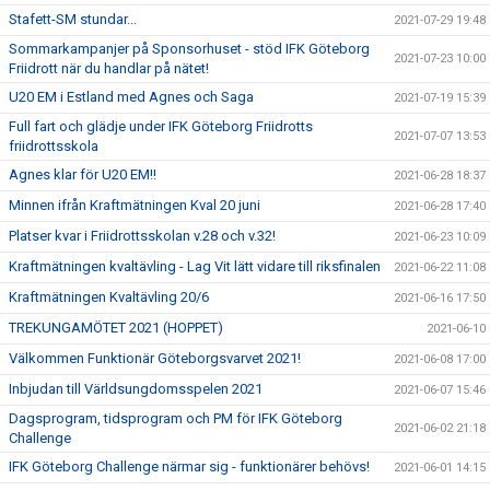
Stafett-SM stundar...
2021-07-29 19:48
Sommarkampanjer på Sponsorhuset - stöd IFK Göteborg
2021-07-23 10:00
Friidrott när du handlar på nätet!
U20 EM i Estland med Agnes och Saga
2021-07-19 15:39
Full fart och glädje under IFK Göteborg Friidrotts
2021-07-07 13:53
friidrottsskola
Agnes klar för U20 EM!!
2021-06-28 18:37
Minnen ifrån Kraftmätningen Kval 20 juni
2021-06-28 17:40
Platser kvar i Friidrottsskolan v.28 och v.32!
2021-06-23 10:09
Kraftmätningen kvaltävling - Lag Vit lätt vidare till riksfinalen
2021-06-22 11:08
Kraftmätningen Kvaltävling 20/6
2021-06-16 17:50
TREKUNGAMÖTET 2021 (HOPPET)
2021-06-10
Välkommen Funktionär Göteborgsvarvet 2021!
2021-06-08 17:00
Inbjudan till Världsungdomsspelen 2021
2021-06-07 15:46
Dagsprogram, tidsprogram och PM för IFK Göteborg
2021-06-02 21:18
Challenge
IFK Göteborg Challenge närmar sig - funktionärer behövs!
2021-06-01 14:15