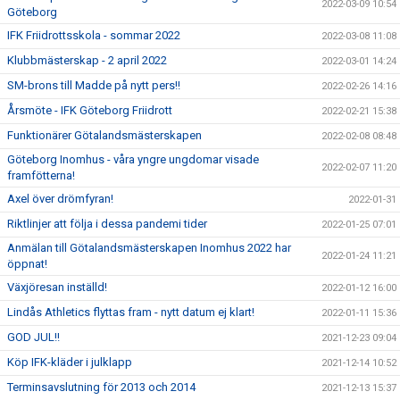
2022-03-09 10:54
Göteborg
IFK Friidrottsskola - sommar 2022
2022-03-08 11:08
Klubbmästerskap - 2 april 2022
2022-03-01 14:24
SM-brons till Madde på nytt pers!!
2022-02-26 14:16
Årsmöte - IFK Göteborg Friidrott
2022-02-21 15:38
Funktionärer Götalandsmästerskapen
2022-02-08 08:48
Göteborg Inomhus - våra yngre ungdomar visade
2022-02-07 11:20
framfötterna!
Axel över drömfyran!
2022-01-31
Riktlinjer att följa i dessa pandemi tider
2022-01-25 07:01
Anmälan till Götalandsmästerskapen Inomhus 2022 har
2022-01-24 11:21
öppnat!
Växjöresan inställd!
2022-01-12 16:00
Lindås Athletics flyttas fram - nytt datum ej klart!
2022-01-11 15:36
GOD JUL!!
2021-12-23 09:04
Köp IFK-kläder i julklapp
2021-12-14 10:52
Terminsavslutning för 2013 och 2014
2021-12-13 15:37