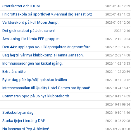
Startskottet och IUDM
2023-01-16 12:39
Friidrottsskola på sportlovet v.7-anmäl dig senast 6/2
2023-01-12 11:02
Världsrekord på Full Moon Jump!
2023-01-09 12:00
Det gick snabbt på Julruschen!
2022-12-16
Avslutning för första PEP-gruppen!
2022-12-12 10:54
Den 44:e upplagan av Julklappsjakten är genomförd!
2022-12-05 14:15
Säg hej till vår nya klubbkompis Hanna Jansson!
2022-12-02 14:08
Inomhussäsongen har kickat igång!
2022-11-23 13:33
Extra årsmöte
2022-11-22 20:59
Byter dag på köp/sälj spikskor kvällen
2022-10-31 10:12
Intresseanmälan till Quality Hotel Games har öppnat!
2022-10-24 15:47
Sommaren bjöd på 35 nya klubbrekord!
2022-10-19 14:03
2022-10-11 09:34
Spikskorbytar dag
2022-10-10 11:46
Starka tjejer i terräng-DM!
2022-10-03 22:08
Nu lanserar vi Pep Athletics!
2022-09-22 09:58