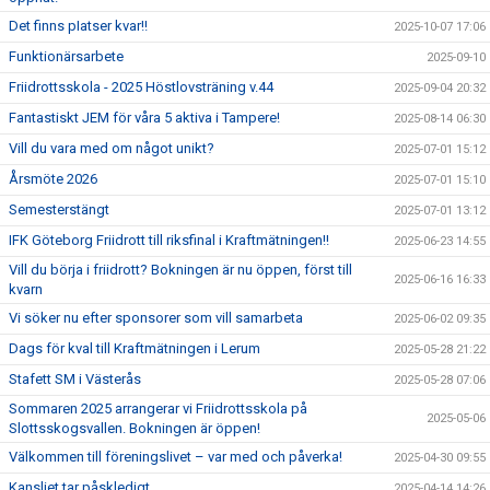
Det finns pIatser kvar!!
2025-10-07 17:06
Funktionärsarbete
2025-09-10
Friidrottsskola - 2025 Höstlovsträning v.44
2025-09-04 20:32
Fantastiskt JEM för våra 5 aktiva i Tampere!
2025-08-14 06:30
Vill du vara med om något unikt?
2025-07-01 15:12
Årsmöte 2026
2025-07-01 15:10
Semesterstängt
2025-07-01 13:12
IFK Göteborg Friidrott till riksfinal i Kraftmätningen!!
2025-06-23 14:55
Vill du börja i friidrott? Bokningen är nu öppen, först till
2025-06-16 16:33
kvarn
Vi söker nu efter sponsorer som vill samarbeta
2025-06-02 09:35
Dags för kval till Kraftmätningen i Lerum
2025-05-28 21:22
Stafett SM i Västerås
2025-05-28 07:06
Sommaren 2025 arrangerar vi Friidrottsskola på
2025-05-06
Slottsskogsvallen. Bokningen är öppen!
Välkommen till föreningslivet – var med och påverka!
2025-04-30 09:55
Kansliet tar påskledigt
2025-04-14 14:26