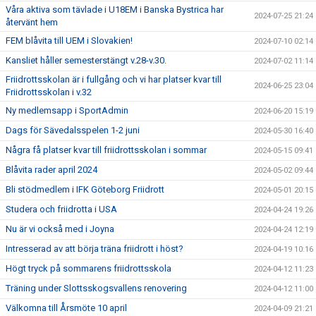
Våra aktiva som tävlade i U18EM i Banska Bystrica har
2024-07-25 21:24
återvänt hem
FEM blåvita till UEM i Slovakien!
2024-07-10 02:14
Kansliet håller semesterstängt v.28-v.30.
2024-07-02 11:14
Friidrottsskolan är i fullgång och vi har platser kvar till
2024-06-25 23:04
Friidrottsskolan i v.32
Ny medlemsapp i SportAdmin
2024-06-20 15:19
Dags för Sävedalsspelen 1-2 juni
2024-05-30 16:40
Några få platser kvar till friidrottsskolan i sommar
2024-05-15 09:41
Blåvita rader april 2024
2024-05-02 09:44
Bli stödmedlem i IFK Göteborg Friidrott
2024-05-01 20:15
Studera och friidrotta i USA
2024-04-24 19:26
Nu är vi också med i Joyna
2024-04-24 12:19
Intresserad av att börja träna friidrott i höst?
2024-04-19 10:16
Högt tryck på sommarens friidrottsskola
2024-04-12 11:23
Träning under Slottsskogsvallens renovering
2024-04-12 11:00
Välkomna till Årsmöte 10 april
2024-04-09 21:21