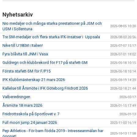
Nyhetsarkiv
Nio medaljer och många starka prestationer på JSM och
2026-08-05 10:20
USM i Sollentuna
Tre SM-medaljer och flera starka IFK-insatser i Uppsala
2026-08-03 20:56
Nike till U18EM i Italien!
2026-07-07 15:17
Fyra blåvita till JNM i Vasa
2026-07-01 18:02
Guldregn och klubbrekord för F17 på stafett-SM
2026-05-18 10:15
Första stafett-SM för F/P15
2026-05-18 10:14
IFK Klubbmästerskap 21 mars 2026
2026-03-19 14:23
Kallelse till Årsmöte i IFK Göteborg Friidrott 2026
2026-02-18 21:44
Valberedningen
2026-02-17
Årsmöte 18 mars 2026
2026-01-15 17:49
Friidrottsskola på Sportlovet v. 7
2026-01-13
Full moon jump 24 januari 2026
2025-11-03 16:19
Pep Athletics - För barn födda 2019 - Intresseanmälan har
2025-10-13 17:58
öppnat!