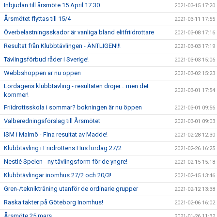
Inbjudan till årsmöte 15 April 17.30
2021-03-15 17:20
Årsmötet flyttas till 15/4
2021-03-11 17:55
Överbelastningsskador är vanliga bland elitfriidrottare
2021-03-08 17:16
Resultat från Klubbtävlingen - ÄNTLIGEN!!!
2021-03-03 17:19
Tävlingsförbud råder i Sverige!
2021-03-03 15:06
Webbshoppen är nu öppen
2021-03-02 15:23
Lördagens klubbtävling - resultaten dröjer... men det
2021-03-01 17:54
kommer!
Friidrottsskola i sommar? bokningen är nu öppen
2021-03-01 09:56
Valberedningsförslag till Årsmötet
2021-03-01 09:03
ISM i Malmö - Fina resultat av Madde!
2021-02-28 12:30
Klubbtävling i Friidrottens Hus lördag 27/2
2021-02-26 16:25
Nestlé Spelen - ny tävlingsform för de yngre!
2021-02-15 15:18
Klubbtävlingar inomhus 27/2 och 20/3!
2021-02-15 13:46
Gren-/teknikträning utanför de ordinarie grupper
2021-02-12 13:38
Raska takter på Göteborg Inomhus!
2021-02-06 16:02
Årsmöte 25 mars
2021-01-26 11:32