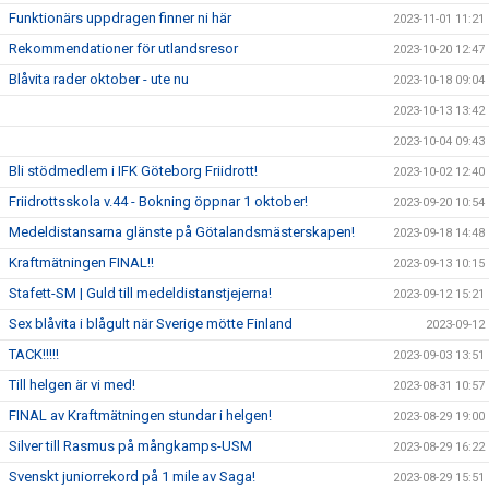
Funktionärs uppdragen finner ni här
2023-11-01 11:21
Rekommendationer för utlandsresor
2023-10-20 12:47
Blåvita rader oktober - ute nu
2023-10-18 09:04
2023-10-13 13:42
2023-10-04 09:43
Bli stödmedlem i IFK Göteborg Friidrott!
2023-10-02 12:40
Friidrottsskola v.44 - Bokning öppnar 1 oktober!
2023-09-20 10:54
Medeldistansarna glänste på Götalandsmästerskapen!
2023-09-18 14:48
Kraftmätningen FINAL!!
2023-09-13 10:15
Stafett-SM | Guld till medeldistanstjejerna!
2023-09-12 15:21
Sex blåvita i blågult när Sverige mötte Finland
2023-09-12
TACK!!!!!
2023-09-03 13:51
Till helgen är vi med!
2023-08-31 10:57
FINAL av Kraftmätningen stundar i helgen!
2023-08-29 19:00
Silver till Rasmus på mångkamps-USM
2023-08-29 16:22
Svenskt juniorrekord på 1 mile av Saga!
2023-08-29 15:51