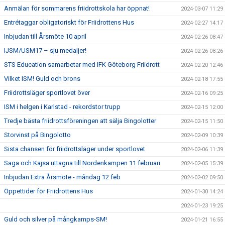
Anmälan för sommarens friidrottskola har öppnat!
2024-03-07 11:29
Entrétaggar obligatoriskt för Friidrottens Hus
2024-02-27 14:17
Inbjudan till Årsmöte 10 april
2024-02-26 08:47
IJSM/USM17 – sju medaljer!
2024-02-26 08:26
STS Education samarbetar med IFK Göteborg Friidrott
2024-02-20 12:46
Vilket ISM! Guld och brons
2024-02-18 17:55
Friidrottsläger sportlovet över
2024-02-16 09:25
ISM i helgen i Karlstad - rekordstor trupp
2024-02-15 12:00
Tredje bästa friidrottsföreningen att sälja Bingolotter
2024-02-15 11:50
Storvinst på Bingolotto
2024-02-09 10:39
Sista chansen för friidrottsläger under sportlovet
2024-02-06 11:39
Saga och Kajsa uttagna till Nordenkampen 11 februari
2024-02-05 15:39
Inbjudan Extra Årsmöte - måndag 12 feb
2024-02-02 09:50
Öppettider för Friidrottens Hus
2024-01-30 14:24
2024-01-23 19:25
Guld och silver på mångkamps-SM!
2024-01-21 16:55