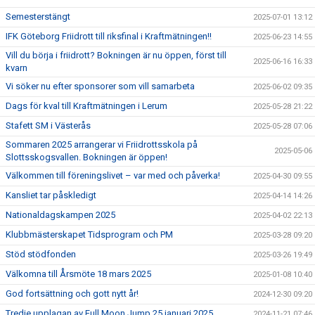
Semesterstängt
2025-07-01 13:12
IFK Göteborg Friidrott till riksfinal i Kraftmätningen!!
2025-06-23 14:55
Vill du börja i friidrott? Bokningen är nu öppen, först till
2025-06-16 16:33
kvarn
Vi söker nu efter sponsorer som vill samarbeta
2025-06-02 09:35
Dags för kval till Kraftmätningen i Lerum
2025-05-28 21:22
Stafett SM i Västerås
2025-05-28 07:06
Sommaren 2025 arrangerar vi Friidrottsskola på
2025-05-06
Slottsskogsvallen. Bokningen är öppen!
Välkommen till föreningslivet – var med och påverka!
2025-04-30 09:55
Kansliet tar påskledigt
2025-04-14 14:26
Nationaldagskampen 2025
2025-04-02 22:13
Klubbmästerskapet Tidsprogram och PM
2025-03-28 09:20
Stöd stödfonden
2025-03-26 19:49
Välkomna till Årsmöte 18 mars 2025
2025-01-08 10:40
God fortsättning och gott nytt år!
2024-12-30 09:20
Tredje upplagan av Full Moon Jump 25 januari 2025
2024-11-21 07:46