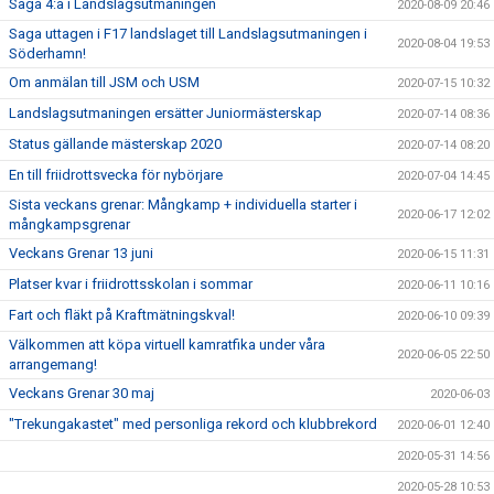
Saga 4:a i Landslagsutmaningen
2020-08-09 20:46
Saga uttagen i F17 landslaget till Landslagsutmaningen i
2020-08-04 19:53
Söderhamn!
Om anmälan till JSM och USM
2020-07-15 10:32
Landslagsutmaningen ersätter Juniormästerskap
2020-07-14 08:36
Status gällande mästerskap 2020
2020-07-14 08:20
En till friidrottsvecka för nybörjare
2020-07-04 14:45
Sista veckans grenar: Mångkamp + individuella starter i
2020-06-17 12:02
mångkampsgrenar
Veckans Grenar 13 juni
2020-06-15 11:31
Platser kvar i friidrottsskolan i sommar
2020-06-11 10:16
Fart och fläkt på Kraftmätningskval!
2020-06-10 09:39
Välkommen att köpa virtuell kamratfika under våra
2020-06-05 22:50
arrangemang!
Veckans Grenar 30 maj
2020-06-03
"Trekungakastet" med personliga rekord och klubbrekord
2020-06-01 12:40
2020-05-31 14:56
2020-05-28 10:53