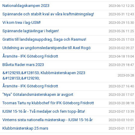
Nationaldagskampen 2023
2023-06-12 12:25
Spännande och stabilt kval av våra kraftmätningslag!
2023-05-31 12:43
Vi kom trea i lag-USM!
2023-05-29 15:30
Spännande lagtävlingar i helgen!
2023-05-26 11:25
Grattis till landslagsuppdrag, Saga och Rasmus!
2023-05-25 17:03
Utdelning av ungdomsledarstipendie till Axel Rogö
2023-05-02 09:27
Årsmöte - IFK Göteborg Friidrott
2023-04-18 19:04
Blåvita Rader mars 2023
2023-03-29 18:47
&#129293;&#128153; Klubbmästerskapen 2023
2023-03-28
&#128153;&#129293;
Årsmöte - IFK Göteborg Friidrott
2023-03-27 16:40
"Nya" Götalandsmästerskapen är avgjort
2023-03-20 17:07
Toomas Tartu ny klubbchef för IFK Göteborg Friidrott
2023-03-20 08:18
IUSM 15-16 år - Två medaljer och fem topp-åtta!
2023-03-07 13:39
Vinterns sista nationella mästerskap - IUSM 15-16 år
2023-03-03 10:01
Klubbmästerskap 25 mars
2023-03-01 17:27