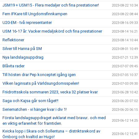
JSM19 + USM15 - Flera medaljer och fina prestationer!
2023-08-22 10:34
Fem IFKare till Ungdomsfinnkampen
2023-08-22 08:44
U20-EM - två representanter
2023-08-16 09:33
USM 16-17 år: Vacker medaljskörd och fina prestationer
2023-08-14 16:21
Reflektioner
2023-08-14 10:44
Silver till Hanna på SM
2023-08-01 10:49
Nya landslagsuppdrag
2023-07-21 12:39
Blåvita rader
2023-07-07 09:45
Till hösten drar Pep konceptet igång igen
2023-07-05 10:37
Vilken laginsats på Världsungdomsspelen!
2023-07-03 09:30
Friidrottsskola sommaren 2023, vecka 32 platser kvar
2023-06-28 10:42
Saga och Kajsa går som tåget!!
2023-06-20 07:02
Seriematchen - vi hänger kvar i div 1!
2023-06-20 06:15
Första landslagsuppdraget avklarat med bravur.. och med
2023-06-12 14:25
en viktig erfarenhet för framtiden.
Kvicka lopp i Skara och Sollentuna – distriktsrekord av
2023-06-12 12:41
Örnborg och kvaltid av Hugo!