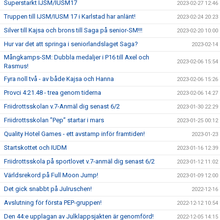
Superstarkt IJSM/IUSM17
2023-02-27 12:46
Truppen till IJSM/IUSM 17 i Karlstad har anlänt!
2023-02-24 20:23
Silver till Kajsa och brons till Saga på senior-SM!!!
2023-02-20 10:00
Hur var det att springa i seniorlandslaget Saga?
2023-02-14
Mångkamps-SM: Dubbla medaljer i P16 till Axel och
2023-02-06 15:54
Rasmus!
Fyra noll två - av både Kajsa och Hanna
2023-02-06 15:26
Provci 4:21.48 - trea genom tiderna
2023-02-06 14:27
Friidrottsskolan v.7-Anmäl dig senast 6/2
2023-01-30 22:29
Friidrottsskolan ”Pep” startar i mars
2023-01-25 00:12
Quality Hotel Games - ett avstamp inför framtiden!
2023-01-23
Startskottet och IUDM
2023-01-16 12:39
Friidrottsskola på sportlovet v.7-anmäl dig senast 6/2
2023-01-12 11:02
Världsrekord på Full Moon Jump!
2023-01-09 12:00
Det gick snabbt på Julruschen!
2022-12-16
Avslutning för första PEP-gruppen!
2022-12-12 10:54
Den 44:e upplagan av Julklappsjakten är genomförd!
2022-12-05 14:15