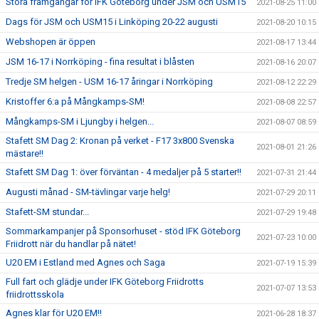
Stora framgångar för IFK Göteborg under JSM och USM15
2021-08-25 11:00
Dags för JSM och USM15 i Linköping 20-22 augusti
2021-08-20 10:15
Webshopen är öppen
2021-08-17 13:44
JSM 16-17 i Norrköping - fina resultat i blåsten
2021-08-16 20:07
Tredje SM helgen - USM 16-17 åringar i Norrköping
2021-08-12 22:29
Kristoffer 6:a på Mångkamps-SM!
2021-08-08 22:57
Mångkamps-SM i Ljungby i helgen...
2021-08-07 08:59
Stafett SM Dag 2: Kronan på verket - F17 3x800 Svenska
2021-08-01 21:26
mästare!!
Stafett SM Dag 1: över förväntan - 4 medaljer på 5 starter!!
2021-07-31 21:44
Augusti månad - SM-tävlingar varje helg!
2021-07-29 20:11
Stafett-SM stundar...
2021-07-29 19:48
Sommarkampanjer på Sponsorhuset - stöd IFK Göteborg
2021-07-23 10:00
Friidrott när du handlar på nätet!
U20 EM i Estland med Agnes och Saga
2021-07-19 15:39
Full fart och glädje under IFK Göteborg Friidrotts
2021-07-07 13:53
friidrottsskola
Agnes klar för U20 EM!!
2021-06-28 18:37