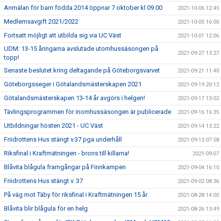
Anmälan för barn födda 2014 öppnar 7 oktober kl 09.00
2021-10-06 12:45
Medlemsavgift 2021/2022
2021-10-05 16:00
Fortsatt möjligt att utbilda sig via UC Väst
2021-10-01 12:06
UDM: 13-15 åringarna avslutade utomhussäsongen på
2021-09-27 13:27
topp!
Senaste beslutet kring deltagande på Göteborgsvarvet
2021-09-21 11:40
Göteborgsseger i Götalandsmästerskapen 2021
2021-09-19 20:12
Götalandsmästerskapen 13-14 år avgörs i helgen!
2021-09-17 13:02
Tävlingsprogrammen för inomhussäsongen är publicerade
2021-09-16 16:35
Utbildningar hösten 2021 - UC Väst
2021-09-14 13:22
Friidrottens Hus stängt v.37 pga underhåll
2021-09-13 07:58
Riksfinal i Kraftmätningen - brons till killarna!
2021-09-07
Blåvita blågula framgångar på Finnkampen
2021-09-04 16:10
Friidrottens Hus stängt v. 37
2021-09-02 08:36
På väg mot Täby för riksfinal i Kraftmätningen 15 år
2021-08-28 14:00
Blåvita blir blågula för en helg
2021-08-26 13:49