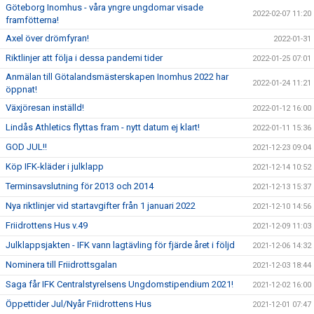
Göteborg Inomhus - våra yngre ungdomar visade
2022-02-07 11:20
framfötterna!
Axel över drömfyran!
2022-01-31
Riktlinjer att följa i dessa pandemi tider
2022-01-25 07:01
Anmälan till Götalandsmästerskapen Inomhus 2022 har
2022-01-24 11:21
öppnat!
Växjöresan inställd!
2022-01-12 16:00
Lindås Athletics flyttas fram - nytt datum ej klart!
2022-01-11 15:36
GOD JUL!!
2021-12-23 09:04
Köp IFK-kläder i julklapp
2021-12-14 10:52
Terminsavslutning för 2013 och 2014
2021-12-13 15:37
Nya riktlinjer vid startavgifter från 1 januari 2022
2021-12-10 14:56
Friidrottens Hus v.49
2021-12-09 11:03
Julklappsjakten - IFK vann lagtävling för fjärde året i följd
2021-12-06 14:32
Nominera till Friidrottsgalan
2021-12-03 18:44
Saga får IFK Centralstyrelsens Ungdomstipendium 2021!
2021-12-02 16:00
Öppettider Jul/Nyår Friidrottens Hus
2021-12-01 07:47