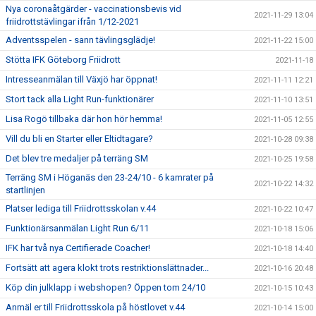
Nya coronaåtgärder - vaccinationsbevis vid
2021-11-29 13:04
friidrottstävlingar ifrån 1/12-2021
Adventsspelen - sann tävlingsglädje!
2021-11-22 15:00
Stötta IFK Göteborg Friidrott
2021-11-18
Intresseanmälan till Växjö har öppnat!
2021-11-11 12:21
Stort tack alla Light Run-funktionärer
2021-11-10 13:51
Lisa Rogö tillbaka där hon hör hemma!
2021-11-05 12:55
Vill du bli en Starter eller Eltidtagare?
2021-10-28 09:38
Det blev tre medaljer på terräng SM
2021-10-25 19:58
Terräng SM i Höganäs den 23-24/10 - 6 kamrater på
2021-10-22 14:32
startlinjen
Platser lediga till Friidrottsskolan v.44
2021-10-22 10:47
Funktionärsanmälan Light Run 6/11
2021-10-18 15:06
IFK har två nya Certifierade Coacher!
2021-10-18 14:40
Fortsätt att agera klokt trots restriktionslättnader...
2021-10-16 20:48
Köp din julklapp i webshopen? Öppen tom 24/10
2021-10-15 10:43
Anmäl er till Friidrottsskola på höstlovet v.44
2021-10-14 15:00