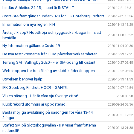
Lindås Athletics 24-25 januari är INSTÄLLT
2020-12-21 16:31
Stora SM-framgångar under 2020 för IFK Göteborg Friidrott
2020-12-01 10:36
Information om nya regler i FIH
2020-11-13 13:28
Årets julklapp? Hoodtröja och ryggsäckar/bagar finns att
2020-11-08 10:22
beställa
Ny information gällande Covid-19
2020-11-04 09:36
De nya restriktionerna från FHM påverkar verksamheten
2020-10-29 17:21
Terräng SM i Vällingby 2020 - Fler SM-poäng till kistan!
2020-10-27 09:45
Webshoppen för beställning av klubbkläder är öppen
2020-10-22 08:55
Styrelsen behöver hjälp!
2020-10-13 11:33
IFK Göteborg Friidrott + OCR = SANT!!!
2020-10-07 19:54
Vilken säsong - Här är våra sju Sverige-ettor!
2020-09-28
Klubbrekord utomhus är uppdaterad!
2020-09-24 08:36
Bästa möjliga avslutning på säsongen för våra 13-14
2020-09-21 17:22
åringar
Stafett SM på Slottskogsvallen - IFK visar framfötterna
2020-09-13 21:38
nationellt!