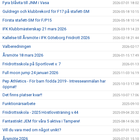
Fyra blåvita till JNM i Vasa
2026-07-01 18:02
Guldregn och klubbrekord för F17 på stafett-SM
2026-05-18 10:15
Första stafett-SM för F/P15
2026-05-18 10:14
IFK Klubbmästerskap 21 mars 2026
2026-03-19 14:23
Kallelse till Årsmöte i IFK Göteborg Friidrott 2026
2026-02-18 21:44
Valberedningen
2026-02-17
Årsmöte 18 mars 2026
2026-01-15 17:49
Friidrottsskola på Sportlovet v. 7
2026-01-13
Full moon jump 24 januari 2026
2025-11-03 16:19
Pep Athletics - För barn födda 2019 - Intresseanmälan har
2025-10-13 17:58
öppnat!
Det finns pIatser kvar!!
2025-10-07 17:06
Funktionärsarbete
2025-09-10
Friidrottsskola - 2025 Höstlovsträning v.44
2025-09-04 20:32
Fantastiskt JEM för våra 5 aktiva i Tampere!
2025-08-14 06:30
Vill du vara med om något unikt?
2025-07-01 15:12
Årsmöte 2026
2025-07-01 15:10