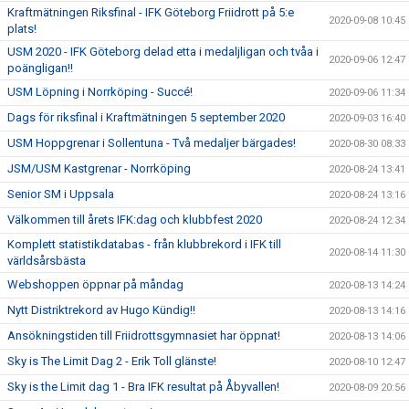
Kraftmätningen Riksfinal - IFK Göteborg Friidrott på 5:e
2020-09-08 10:45
plats!
USM 2020 - IFK Göteborg delad etta i medaljligan och tvåa i
2020-09-06 12:47
poängligan!!
USM Löpning i Norrköping - Succé!
2020-09-06 11:34
Dags för riksfinal i Kraftmätningen 5 september 2020
2020-09-03 16:40
USM Hoppgrenar i Sollentuna - Två medaljer bärgades!
2020-08-30 08:33
JSM/USM Kastgrenar - Norrköping
2020-08-24 13:41
Senior SM i Uppsala
2020-08-24 13:16
Välkommen till årets IFK:dag och klubbfest 2020
2020-08-24 12:34
Komplett statistikdatabas - från klubbrekord i IFK till
2020-08-14 11:30
världsårsbästa
Webshoppen öppnar på måndag
2020-08-13 14:24
Nytt Distriktrekord av Hugo Kündig!!
2020-08-13 14:16
Ansökningstiden till Friidrottsgymnasiet har öppnat!
2020-08-13 14:06
Sky is The Limit Dag 2 - Erik Toll glänste!
2020-08-10 12:47
Sky is the Limit dag 1 - Bra IFK resultat på Åbyvallen!
2020-08-09 20:56