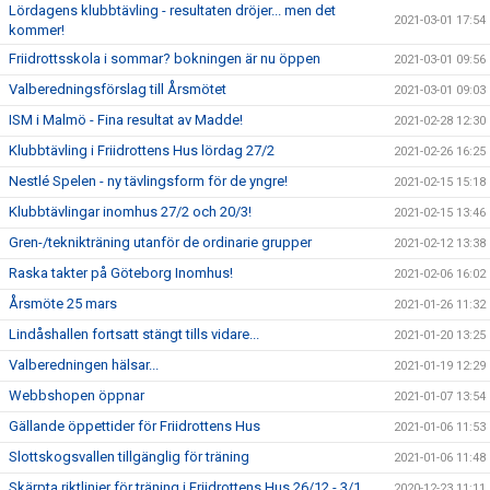
Lördagens klubbtävling - resultaten dröjer... men det
2021-03-01 17:54
kommer!
Friidrottsskola i sommar? bokningen är nu öppen
2021-03-01 09:56
Valberedningsförslag till Årsmötet
2021-03-01 09:03
ISM i Malmö - Fina resultat av Madde!
2021-02-28 12:30
Klubbtävling i Friidrottens Hus lördag 27/2
2021-02-26 16:25
Nestlé Spelen - ny tävlingsform för de yngre!
2021-02-15 15:18
Klubbtävlingar inomhus 27/2 och 20/3!
2021-02-15 13:46
Gren-/teknikträning utanför de ordinarie grupper
2021-02-12 13:38
Raska takter på Göteborg Inomhus!
2021-02-06 16:02
Årsmöte 25 mars
2021-01-26 11:32
Lindåshallen fortsatt stängt tills vidare...
2021-01-20 13:25
Valberedningen hälsar...
2021-01-19 12:29
Webbshopen öppnar
2021-01-07 13:54
Gällande öppettider för Friidrottens Hus
2021-01-06 11:53
Slottskogsvallen tillgänglig för träning
2021-01-06 11:48
Skärpta riktlinjer för träning i Friidrottens Hus 26/12 - 3/1
2020-12-23 11:11