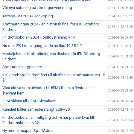
Vår nya satsning på företagsevenemang
2024-11-20 08:48
Terräng-SM 2024 i Jönköping
2024-11-17 19:31
Kraftmätningen 2024 - en historisk final för IFK Göteborg
2024-10-22 16:20
Friidrott
Friidrottsskola - 2024 Höstlovsträning v.44
2024-09-26 09:29
Nu drar IFK Lions igång, är du mellan 19-35 år?
2024-09-11 07:41
Medaljchans i Kraftmätningens riksfinal för IFK Göteborg
2024-08-31 21:23
Friidrott
Sportadmin ligger nere....
2024-08-26 21:23
IFK Göteborg Friidrott åter till riksfinalen i Kraftmätningen 15
2024-08-13 19:40
år!
Våra aktiva som tävlade i U18EM i Banska Bystrica har
2024-07-25 21:24
återvänt hem
FEM blåvita till UEM i Slovakien!
2024-07-10 02:14
Kansliet håller semesterstängt v.28-v.30.
2024-07-02 11:14
Friidrottsskolan är i fullgång och vi har platser kvar till
2024-06-25 23:04
Friidrottsskolan i v.32
Ny medlemsapp i SportAdmin
2024-06-20 15:19