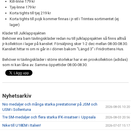
Kill-linne 179 kr
Tjej-linne 179 kr
Korta tights till tjej 219 kr
Korta tights till pojk kommer finnas i jr-stl i Trimtex-sortimentet (ej
lager)
Kläder till Julklappsjakten
Behöver era barn tävlingskläder redan nu till julklappsjakten så finns alltså
jr-kollektion i lager på kansliet. Försäljning sker 1-2 dec mellan 08.00-08.30.
Kansliet hittar ni om ni går in i dörren bakom "Längd 3" i Friidrottens Hus.
Behöver ni tävlingskläder i större storlekar har vi en provkollektion (adidas)
som ni kan låna av. Samma öppettider 08.00-08.30.
Nyhetsarkiv
Nio medaljer och många starka prestationer på JSM och
2026-08-05 10:20
USM i Sollentuna
Tre SM-medaljer och flera starka IFK-insatser i Uppsala
2026-08-03 20:56
Nike till U18EM i Italien!
2026-07-07 15:17