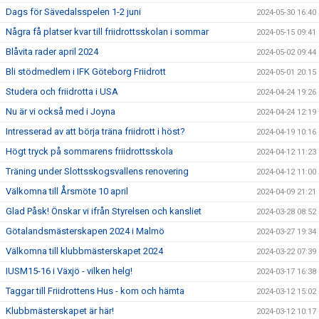
Dags för Sävedalsspelen 1-2 juni
2024-05-30 16:40
Några få platser kvar till friidrottsskolan i sommar
2024-05-15 09:41
Blåvita rader april 2024
2024-05-02 09:44
Bli stödmedlem i IFK Göteborg Friidrott
2024-05-01 20:15
Studera och friidrotta i USA
2024-04-24 19:26
Nu är vi också med i Joyna
2024-04-24 12:19
Intresserad av att börja träna friidrott i höst?
2024-04-19 10:16
Högt tryck på sommarens friidrottsskola
2024-04-12 11:23
Träning under Slottsskogsvallens renovering
2024-04-12 11:00
Välkomna till Årsmöte 10 april
2024-04-09 21:21
Glad Påsk! Önskar vi ifrån Styrelsen och kansliet
2024-03-28 08:52
Götalandsmästerskapen 2024 i Malmö
2024-03-27 19:34
Välkomna till klubbmästerskapet 2024
2024-03-22 07:39
IUSM15-16 i Växjö - vilken helg!
2024-03-17 16:38
Taggar till Friidrottens Hus - kom och hämta
2024-03-12 15:02
Klubbmästerskapet är här!
2024-03-12 10:17