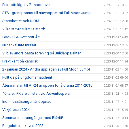
Friidrottsläger v.7 - sportlovet
2024-01-17 10:21
STS - grensponsor till stavhoppet på Full Moon Jump
2024-01-15 13:07
Startskottet och IUDM
2024-01-15 12:00
Vilka stavresultat i Sittard!
2024-01-15 11:12
God Jul & Gott Nytt År!
2023-12-14 14:49
Ni har väl inte missat...
2023-12-05 12:05
Vi blev andra bästa förening på Julklappsjakten!
2023-12-04 12:00
Praktikant på kansliet
2023-12-04 11:24
27 januari 2024 - Andra upplagan av Full Moon Jump!
2023-11-28 14:00
Fullt ös på ungdomsmatchen!
2023-11-28 09:00
Återanmälan till VT-24 är öppen för åldrarna 2011-2015
2023-11-24 08:27
40-talet IFK:are till start vid Adventsspelen
2023-11-21 14:03
Inomhussäsongen är öppnad!
2023-11-17 14:01
Växjöresan 2024!!
2023-11-16 15:49
Sommarens framgångar med Blåvitt!
2023-11-15 10:14
Bingolotto julkuvert 2023
2023-11-07 11:30