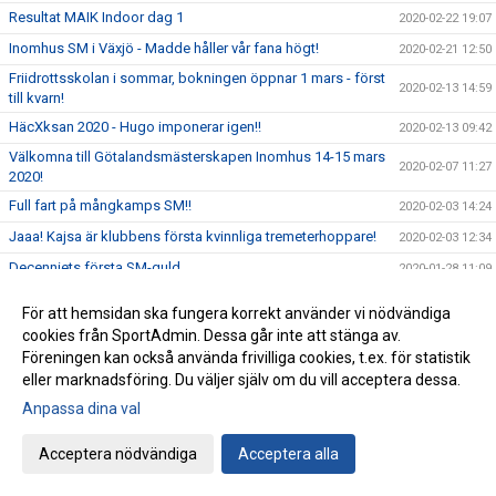
Resultat MAIK Indoor dag 1
2020-02-22 19:07
Inomhus SM i Växjö - Madde håller vår fana högt!
2020-02-21 12:50
Friidrottsskolan i sommar, bokningen öppnar 1 mars - först
2020-02-13 14:59
till kvarn!
HäcXksan 2020 - Hugo imponerar igen!!
2020-02-13 09:42
Välkomna till Götalandsmästerskapen Inomhus 14-15 mars
2020-02-07 11:27
2020!
Full fart på mångkamps SM!!
2020-02-03 14:24
Jaaa! Kajsa är klubbens första kvinnliga tremeterhoppare!
2020-02-03 12:34
Decenniets första SM-guld...
2020-01-28 11:09
Viktiga datum för Årsmötet 24 mars
2020-01-27 14:42
För att hemsidan ska fungera korrekt använder vi nödvändiga
Lindås Athletics - Framtidens friidrottare har presenterat
cookies från SportAdmin. Dessa går inte att stänga av.
2020-01-27 08:04
sig!
Föreningen kan också använda frivilliga cookies, t.ex. för statistik
Tidsprogram och PM - Lindås Athletics 2020
eller marknadsföring. Du väljer själv om du vill acceptera dessa.
2020-01-23 09:42
Fantastiskt fina prestationer av IFK på Quality Hotel Games
Anpassa dina val
2020-01-20 12:04
Cafét i Friidrottens Hus öppnar onsdagar
2020-01-15 12:59
Acceptera nödvändiga
Acceptera alla
Välkomna till Lindås Athletics-anmälan är öppen!
2020-01-09 13:50