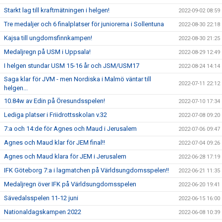
Starkt lag till kraftmätningen i helgen!
2022-09-02 08:59
Tre medaljer och 6 finalplatser för juniorerna i Sollentuna
2022-08-30 22:18
Kajsa till ungdomsfinnkampen!
2022-08-30 21:25
Medaljregn på USM i Uppsala!
2022-08-29 12:49
I helgen stundar USM 15-16 år och JSM/USM17
2022-08-24 14:14
Saga klar för JVM - men Nordiska i Malmö väntar till
2022-07-11 22:12
helgen...
10.84w av Edin på Öresundsspelen!
2022-07-10 17:34
Lediga platser i Friidrottsskolan v.32
2022-07-08 09:20
7:a och 14:de för Agnes och Maud i Jerusalem
2022-07-06 09:47
Agnes och Maud klar för JEM final!!
2022-07-04 09:26
Agnes och Maud klara för JEM i Jerusalem
2022-06-28 17:19
IFK Göteborg 7:a i lagmatchen på Världsungdomsspelen!!
2022-06-21 11:35
Medaljregn över IFK på Världsungdomsspelen
2022-06-20 19:41
Sävedalsspelen 11-12 juni
2022-06-15 16:00
Nationaldagskampen 2022
2022-06-08 10:39