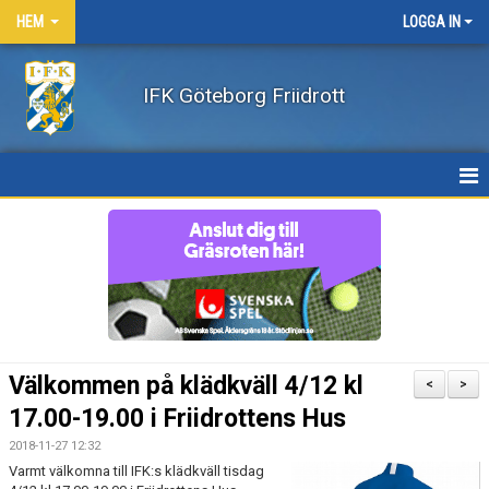
HEM
LOGGA IN
IFK Göteborg Friidrott
HEM
NYHETER
FÖRENINGEN
BÖRJA FRIIDROTTA / BLI MEDLEM
Välkommen på klädkväll 4/12 kl
<
>
KLÄDER
17.00-19.00 i Friidrottens Hus
2018-11-27 12:32
LEDARE/UTBILDNING
Varmt välkomna till IFK:s klädkväll tisdag