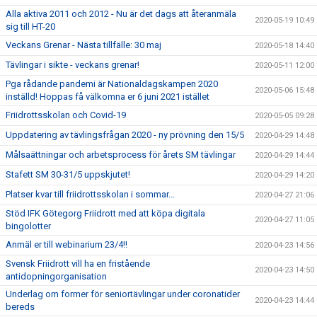
Alla aktiva 2011 och 2012 - Nu är det dags att återanmäla
2020-05-19 10:49
sig till HT-20
Veckans Grenar - Nästa tillfälle: 30 maj
2020-05-18 14:40
Tävlingar i sikte - veckans grenar!
2020-05-11 12:00
Pga rådande pandemi är Nationaldagskampen 2020
2020-05-06 15:48
inställd! Hoppas få välkomna er 6 juni 2021 istället
Friidrottsskolan och Covid-19
2020-05-05 09:28
Uppdatering av tävlingsfrågan 2020 - ny prövning den 15/5
2020-04-29 14:48
Målsaättningar och arbetsprocess för årets SM tävlingar
2020-04-29 14:44
Stafett SM 30-31/5 uppskjutet!
2020-04-29 14:20
Platser kvar till friidrottsskolan i sommar...
2020-04-27 21:06
Stöd IFK Götegorg Friidrott med att köpa digitala
2020-04-27 11:05
bingolotter
Anmäl er till webinarium 23/4!!
2020-04-23 14:56
Svensk Friidrott vill ha en fristående
2020-04-23 14:50
antidopningorganisation
Underlag om former för seniortävlingar under coronatider
2020-04-23 14:44
bereds