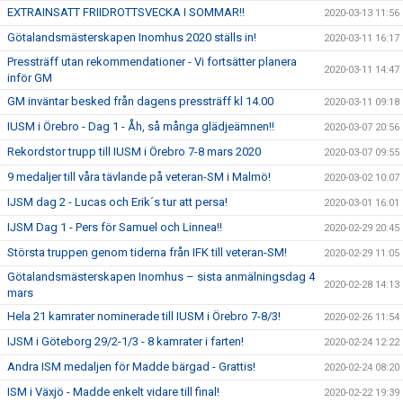
EXTRAINSATT FRIIDROTTSVECKA I SOMMAR!!
2020-03-13 11:56
Götalandsmästerskapen Inomhus 2020 ställs in!
2020-03-11 16:17
Pressträff utan rekommendationer - Vi fortsätter planera
2020-03-11 14:47
inför GM
GM inväntar besked från dagens pressträff kl 14.00
2020-03-11 09:18
IUSM i Örebro - Dag 1 - Åh, så många glädjeämnen!!
2020-03-07 20:56
Rekordstor trupp till IUSM i Örebro 7-8 mars 2020
2020-03-07 09:55
9 medaljer till våra tävlande på veteran-SM i Malmö!
2020-03-02 10:07
IJSM dag 2 - Lucas och Erik´s tur att persa!
2020-03-01 16:01
IJSM Dag 1 - Pers för Samuel och Linnea!!
2020-02-29 20:45
Största truppen genom tiderna från IFK till veteran-SM!
2020-02-29 11:05
Götalandsmästerskapen Inomhus – sista anmälningsdag 4
2020-02-28 14:13
mars
Hela 21 kamrater nominerade till IUSM i Örebro 7-8/3!
2020-02-26 11:54
IJSM i Göteborg 29/2-1/3 - 8 kamrater i farten!
2020-02-24 12:22
Andra ISM medaljen för Madde bärgad - Grattis!
2020-02-24 08:20
ISM i Växjö - Madde enkelt vidare till final!
2020-02-22 19:39