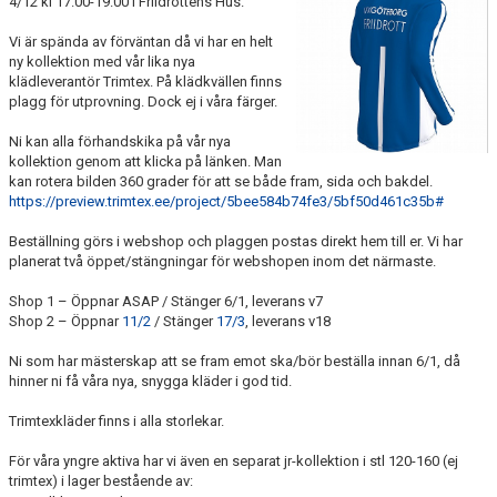
4/12 kl 17.00-19.00 i Friidrottens Hus.
FUNKTIONÄR
Vi är spända av förväntan då vi har en helt
ny kollektion med vår lika nya
BILDGALLERI
klädleverantör Trimtex. På klädkvällen finns
plagg för utprovning. Dock ej i våra färger.
Ni kan alla förhandskika på vår nya
kollektion genom att klicka på länken. Man
kan rotera bilden 360 grader för att se både fram, sida och bakdel.
https://preview.trimtex.ee/project/5bee584b74fe3/5bf50d461c35b#
Beställning görs i webshop och plaggen postas direkt hem till er. Vi har
planerat två öppet/stängningar för webshopen inom det närmaste.
Shop 1 – Öppnar ASAP / Stänger 6/1, leverans v7
Shop 2 – Öppnar
11/2
/ Stänger
17/3
, leverans v18
Ni som har mästerskap att se fram emot ska/bör beställa innan 6/1, då
hinner ni få våra nya, snygga kläder i god tid.
Trimtexkläder finns i alla storlekar.
För våra yngre aktiva har vi även en separat jr-kollektion i stl 120-160 (ej
trimtex) i lager bestående av: