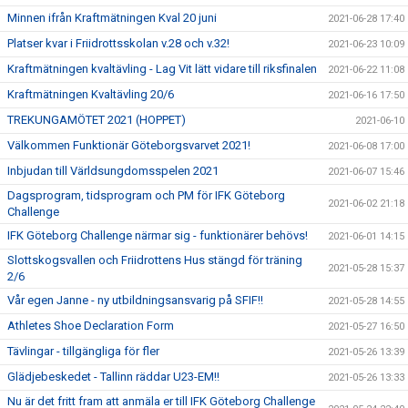
Minnen ifrån Kraftmätningen Kval 20 juni
2021-06-28 17:40
Platser kvar i Friidrottsskolan v.28 och v.32!
2021-06-23 10:09
Kraftmätningen kvaltävling - Lag Vit lätt vidare till riksfinalen
2021-06-22 11:08
Kraftmätningen Kvaltävling 20/6
2021-06-16 17:50
TREKUNGAMÖTET 2021 (HOPPET)
2021-06-10
Välkommen Funktionär Göteborgsvarvet 2021!
2021-06-08 17:00
Inbjudan till Världsungdomsspelen 2021
2021-06-07 15:46
Dagsprogram, tidsprogram och PM för IFK Göteborg
2021-06-02 21:18
Challenge
IFK Göteborg Challenge närmar sig - funktionärer behövs!
2021-06-01 14:15
Slottskogsvallen och Friidrottens Hus stängd för träning
2021-05-28 15:37
2/6
Vår egen Janne - ny utbildningsansvarig på SFIF!!
2021-05-28 14:55
Athletes Shoe Declaration Form
2021-05-27 16:50
Tävlingar - tillgängliga för fler
2021-05-26 13:39
Glädjebeskedet - Tallinn räddar U23-EM!!
2021-05-26 13:33
Nu är det fritt fram att anmäla er till IFK Göteborg Challenge