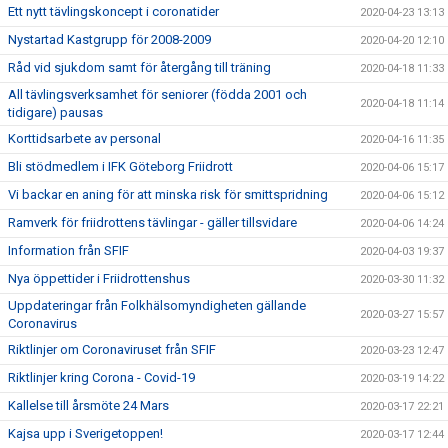
Ett nytt tävlingskoncept i coronatider
2020-04-23 13:13
Nystartad Kastgrupp för 2008-2009
2020-04-20 12:10
Råd vid sjukdom samt för återgång till träning
2020-04-18 11:33
All tävlingsverksamhet för seniorer (födda 2001 och
2020-04-18 11:14
tidigare) pausas
Korttidsarbete av personal
2020-04-16 11:35
Bli stödmedlem i IFK Göteborg Friidrott
2020-04-06 15:17
Vi backar en aning för att minska risk för smittspridning
2020-04-06 15:12
Ramverk för friidrottens tävlingar - gäller tillsvidare
2020-04-06 14:24
Information från SFIF
2020-04-03 19:37
Nya öppettider i Friidrottenshus
2020-03-30 11:32
Uppdateringar från Folkhälsomyndigheten gällande
2020-03-27 15:57
Coronavirus
Riktlinjer om Coronaviruset från SFIF
2020-03-23 12:47
Riktlinjer kring Corona - Covid-19
2020-03-19 14:22
Kallelse till årsmöte 24 Mars
2020-03-17 22:21
Kajsa upp i Sverigetoppen!
2020-03-17 12:44