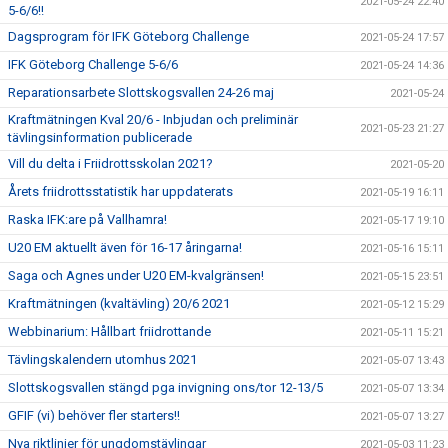
2021-05-24 22:40
5-6/6!!
Dagsprogram för IFK Göteborg Challenge
2021-05-24 17:57
IFK Göteborg Challenge 5-6/6
2021-05-24 14:36
Reparationsarbete Slottskogsvallen 24-26 maj
2021-05-24
Kraftmätningen Kval 20/6 - Inbjudan och preliminär
2021-05-23 21:27
tävlingsinformation publicerade
Vill du delta i Friidrottsskolan 2021?
2021-05-20
Årets friidrottsstatistik har uppdaterats
2021-05-19 16:11
Raska IFK:are på Vallhamra!
2021-05-17 19:10
U20 EM aktuellt även för 16-17 åringarna!
2021-05-16 15:11
Saga och Agnes under U20 EM-kvalgränsen!
2021-05-15 23:51
Kraftmätningen (kvaltävling) 20/6 2021
2021-05-12 15:29
Webbinarium: Hållbart friidrottande
2021-05-11 15:21
Tävlingskalendern utomhus 2021
2021-05-07 13:43
Slottskogsvallen stängd pga invigning ons/tor 12-13/5
2021-05-07 13:34
GFIF (vi) behöver fler starters!!
2021-05-07 13:27
Nya riktlinjer för ungdomstävlingar
2021-05-03 11:23