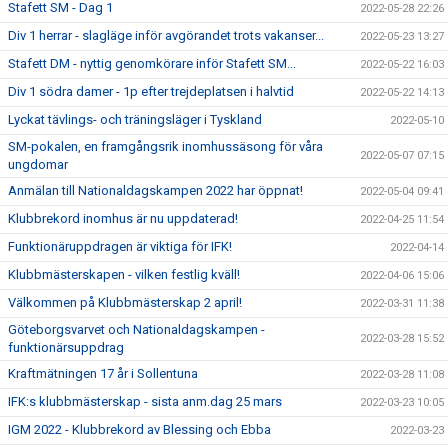
Stafett SM - Dag 1
2022-05-28 22:26
Div 1 herrar - slagläge inför avgörandet trots vakanser...
2022-05-23 13:27
Stafett DM - nyttig genomkörare inför Stafett SM...
2022-05-22 16:03
Div 1 södra damer - 1p efter trejdeplatsen i halvtid
2022-05-22 14:13
Lyckat tävlings- och träningsläger i Tyskland
2022-05-10
SM-pokalen, en framgångsrik inomhussäsong för våra
2022-05-07 07:15
ungdomar
Anmälan till Nationaldagskampen 2022 har öppnat!
2022-05-04 09:41
Klubbrekord inomhus är nu uppdaterad!
2022-04-25 11:54
Funktionäruppdragen är viktiga för IFK!
2022-04-14
Klubbmästerskapen - vilken festlig kväll!
2022-04-06 15:06
Välkommen på Klubbmästerskap 2 april!
2022-03-31 11:38
Göteborgsvarvet och Nationaldagskampen -
2022-03-28 15:52
funktionärsuppdrag
Kraftmätningen 17 år i Sollentuna
2022-03-28 11:08
IFK:s klubbmästerskap - sista anm.dag 25 mars
2022-03-23 10:05
IGM 2022 - Klubbrekord av Blessing och Ebba
2022-03-23