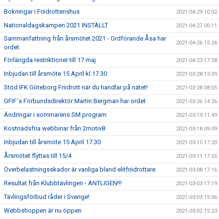
Bokningar i Friidrottenshus
2021-04-29 10:02
Nationaldagskampen 2021 INSTÄLLT
2021-04-27 00:11
Sammanfattning från årsmötet 2021 - Ordförande Åsa har
2021-04-26 15:26
ordet.
Förlängda restriktioner till 17 maj
2021-04-23 17:58
Inbjudan till årsmöte 15 April kl.17.30
2021-03-28 13:09
Stöd IFK Göteborg Friidrott när du handlar på nätet!
2021-03-28 08:05
GFIF´s Förbundsdirektör Martin Bergman har ordet
2021-03-26 14:26
Ändringar i sommarens SM program
2021-03-19 11:49
Kostnadsfria webbinar från 2motiv8
2021-03-18 09:09
Inbjudan till årsmöte 15 April 17.30
2021-03-15 17:20
Årsmötet flyttas till 15/4
2021-03-11 17:55
Överbelastningsskador är vanliga bland elitfriidrottare
2021-03-08 17:16
Resultat från Klubbtävlingen - ÄNTLIGEN!!!
2021-03-03 17:19
Tävlingsförbud råder i Sverige!
2021-03-03 15:06
Webbshoppen är nu öppen
2021-03-02 15:23