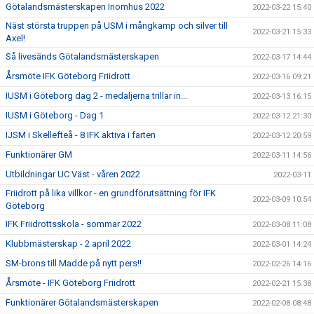
Götalandsmästerskapen Inomhus 2022
2022-03-22 15:40
Näst största truppen på USM i mångkamp och silver till
2022-03-21 15:33
Axel!
Så livesänds Götalandsmästerskapen
2022-03-17 14:44
Årsmöte IFK Göteborg Friidrott
2022-03-16 09:21
IUSM i Göteborg dag 2 - medaljerna trillar in...
2022-03-13 16:15
IUSM i Göteborg - Dag 1
2022-03-12 21:30
IJSM i Skellefteå - 8 IFK aktiva i farten
2022-03-12 20:59
Funktionärer GM
2022-03-11 14:56
Utbildningar UC Väst - våren 2022
2022-03-11
Friidrott på lika villkor - en grundförutsättning för IFK
2022-03-09 10:54
Göteborg
IFK Friidrottsskola - sommar 2022
2022-03-08 11:08
Klubbmästerskap - 2 april 2022
2022-03-01 14:24
SM-brons till Madde på nytt pers!!
2022-02-26 14:16
Årsmöte - IFK Göteborg Friidrott
2022-02-21 15:38
Funktionärer Götalandsmästerskapen
2022-02-08 08:48