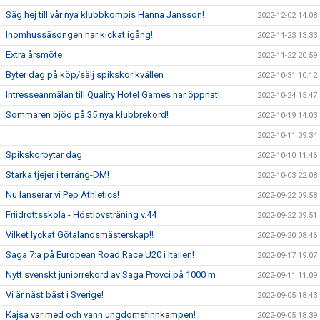
Säg hej till vår nya klubbkompis Hanna Jansson!
2022-12-02 14:08
Inomhussäsongen har kickat igång!
2022-11-23 13:33
Extra årsmöte
2022-11-22 20:59
Byter dag på köp/sälj spikskor kvällen
2022-10-31 10:12
Intresseanmälan till Quality Hotel Games har öppnat!
2022-10-24 15:47
Sommaren bjöd på 35 nya klubbrekord!
2022-10-19 14:03
2022-10-11 09:34
Spikskorbytar dag
2022-10-10 11:46
Starka tjejer i terräng-DM!
2022-10-03 22:08
Nu lanserar vi Pep Athletics!
2022-09-22 09:58
Friidrottsskola - Höstlovsträning v.44
2022-09-22 09:51
Vilket lyckat Götalandsmästerskap!!
2022-09-20 08:46
Saga 7:a på European Road Race U20 i Italien!
2022-09-17 19:07
Nytt svenskt juniorrekord av Saga Provci på 1000 m
2022-09-11 11:09
Vi är näst bäst i Sverige!
2022-09-05 18:43
Kajsa var med och vann ungdomsfinnkampen!
2022-09-05 18:39