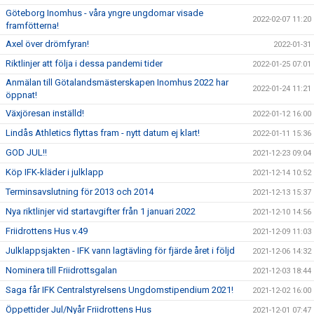
Göteborg Inomhus - våra yngre ungdomar visade
2022-02-07 11:20
framfötterna!
Axel över drömfyran!
2022-01-31
Riktlinjer att följa i dessa pandemi tider
2022-01-25 07:01
Anmälan till Götalandsmästerskapen Inomhus 2022 har
2022-01-24 11:21
öppnat!
Växjöresan inställd!
2022-01-12 16:00
Lindås Athletics flyttas fram - nytt datum ej klart!
2022-01-11 15:36
GOD JUL!!
2021-12-23 09:04
Köp IFK-kläder i julklapp
2021-12-14 10:52
Terminsavslutning för 2013 och 2014
2021-12-13 15:37
Nya riktlinjer vid startavgifter från 1 januari 2022
2021-12-10 14:56
Friidrottens Hus v.49
2021-12-09 11:03
Julklappsjakten - IFK vann lagtävling för fjärde året i följd
2021-12-06 14:32
Nominera till Friidrottsgalan
2021-12-03 18:44
Saga får IFK Centralstyrelsens Ungdomstipendium 2021!
2021-12-02 16:00
Öppettider Jul/Nyår Friidrottens Hus
2021-12-01 07:47