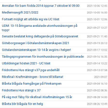
Anmälan för barn födda 2014 öppnar 7 oktober kl 09.00
2021-10-06 12:45
Medlemsavgift 2021/2022
2021-10-05 16:00
Fortsatt möjligt att utbilda sig via UC Väst
2021-10-01 12:06
UDM: 13-15 åringarna avslutade utomhussäsongen på
2021-09-27 13:27
topp!
Senaste beslutet kring deltagande på Göteborgsvarvet
2021-09-21 11:40
Göteborgsseger i Götalandsmästerskapen 2021
2021-09-19 20:12
Götalandsmästerskapen 13-14 år avgörs i helgen!
2021-09-17 13:02
Tävlingsprogrammen för inomhussäsongen är publicerade
2021-09-16 16:35
Utbildningar hösten 2021 - UC Väst
2021-09-14 13:22
Friidrottens Hus stängt v.37 pga underhåll
2021-09-13 07:58
Riksfinal i Kraftmätningen - brons till killarna!
2021-09-07
Blåvita blågula framgångar på Finnkampen
2021-09-04 16:10
Friidrottens Hus stängt v. 37
2021-09-02 08:36
På väg mot Täby för riksfinal i Kraftmätningen 15 år
2021-08-28 14:00
Blåvita blir blågula för en helg
2021-08-26 13:49