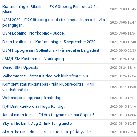
Kraftmätningen Riksfinal - IFK Göteborg Friidrott på 5:e
2020-09-08 10:45
plats!
USM 2020 - IFK Göteborg delad etta i medaljligan och tvåa i
2020-09-06 12:47
poängligan!!
USM Löpning i Norrköping - Succé!
2020-09-06 11:34
Dags för riksfinal i Kraftmätningen 5 september 2020
2020-09-03 16:40
USM Hoppgrenar i Sollentuna - Två medaljer bärgades!
2020-08-30 08:33
JSM/USM Kastgrenar - Norrköping
2020-08-24 13:41
Senior SM i Uppsala
2020-08-24 13:16
Välkommen till årets IFK:dag och klubbfest 2020
2020-08-24 12:34
Komplett statistikdatabas - från klubbrekord i IFK till
2020-08-14 11:30
världsårsbästa
Webshoppen öppnar på måndag
2020-08-13 14:24
Nytt Distriktrekord av Hugo Kündig!!
2020-08-13 14:16
Ansökningstiden till Friidrottsgymnasiet har öppnat!
2020-08-13 14:06
Sky is The Limit Dag 2 - Erik Toll glänste!
2020-08-10 12:47
Sky is the Limit dag 1 - Bra IFK resultat på Åbyvallen!
2020-08-09 20:56