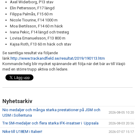
Axel Widerborg, P13 stav
Elin Pettersson, F17 längd
Filippa Palmås, F15 60 m
Nicole Tiourine, F14 1000 m
Moa Bertilsson, F14 60 m häck
Ivana Pekic, F14 längd och tresteg
Lovisa Emanuelsson, F13 800 m
Kajsa Roth, F13 60 m häck och stav
Se samtliga resultat via följande
länk:
http://www.trackandfield.se/resultat/2019/190113.htm
Kommande helg blir mycket spännande att följa när det bär av till Växjö
med en större trupp aktiva och ledare.
Nyhetsarkiv
Nio medaljer och många starka prestationer på JSM och
2026-08-05 10:20
USM i Sollentuna
Tre SM-medaljer och flera starka IFK-insatser i Uppsala
2026-08-03 20:56
Nike till U18EM i Italien!
2026-07-07 15:17