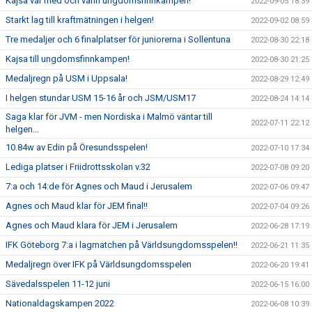
Kajsa var med och vann ungdomsfinnkampen!
2022-09-05 18:39
Starkt lag till kraftmätningen i helgen!
2022-09-02 08:59
Tre medaljer och 6 finalplatser för juniorerna i Sollentuna
2022-08-30 22:18
Kajsa till ungdomsfinnkampen!
2022-08-30 21:25
Medaljregn på USM i Uppsala!
2022-08-29 12:49
I helgen stundar USM 15-16 år och JSM/USM17
2022-08-24 14:14
Saga klar för JVM - men Nordiska i Malmö väntar till
2022-07-11 22:12
helgen...
10.84w av Edin på Öresundsspelen!
2022-07-10 17:34
Lediga platser i Friidrottsskolan v.32
2022-07-08 09:20
7:a och 14:de för Agnes och Maud i Jerusalem
2022-07-06 09:47
Agnes och Maud klar för JEM final!!
2022-07-04 09:26
Agnes och Maud klara för JEM i Jerusalem
2022-06-28 17:19
IFK Göteborg 7:a i lagmatchen på Världsungdomsspelen!!
2022-06-21 11:35
Medaljregn över IFK på Världsungdomsspelen
2022-06-20 19:41
Sävedalsspelen 11-12 juni
2022-06-15 16:00
Nationaldagskampen 2022
2022-06-08 10:39