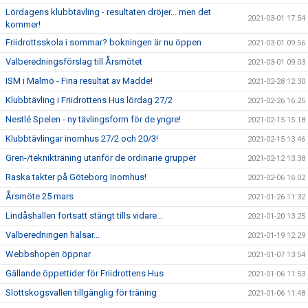
Lördagens klubbtävling - resultaten dröjer... men det
2021-03-01 17:54
kommer!
Friidrottsskola i sommar? bokningen är nu öppen
2021-03-01 09:56
Valberedningsförslag till Årsmötet
2021-03-01 09:03
ISM i Malmö - Fina resultat av Madde!
2021-02-28 12:30
Klubbtävling i Friidrottens Hus lördag 27/2
2021-02-26 16:25
Nestlé Spelen - ny tävlingsform för de yngre!
2021-02-15 15:18
Klubbtävlingar inomhus 27/2 och 20/3!
2021-02-15 13:46
Gren-/teknikträning utanför de ordinarie grupper
2021-02-12 13:38
Raska takter på Göteborg Inomhus!
2021-02-06 16:02
Årsmöte 25 mars
2021-01-26 11:32
Lindåshallen fortsatt stängt tills vidare...
2021-01-20 13:25
Valberedningen hälsar...
2021-01-19 12:29
Webbshopen öppnar
2021-01-07 13:54
Gällande öppettider för Friidrottens Hus
2021-01-06 11:53
Slottskogsvallen tillgänglig för träning
2021-01-06 11:48