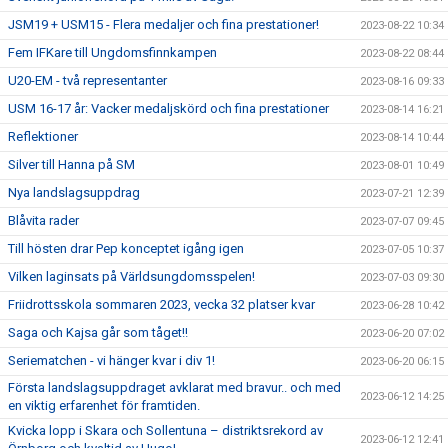
JSM19 + USM15 - Flera medaljer och fina prestationer!
2023-08-22 10:34
Fem IFKare till Ungdomsfinnkampen
2023-08-22 08:44
U20-EM - två representanter
2023-08-16 09:33
USM 16-17 år: Vacker medaljskörd och fina prestationer
2023-08-14 16:21
Reflektioner
2023-08-14 10:44
Silver till Hanna på SM
2023-08-01 10:49
Nya landslagsuppdrag
2023-07-21 12:39
Blåvita rader
2023-07-07 09:45
Till hösten drar Pep konceptet igång igen
2023-07-05 10:37
Vilken laginsats på Världsungdomsspelen!
2023-07-03 09:30
Friidrottsskola sommaren 2023, vecka 32 platser kvar
2023-06-28 10:42
Saga och Kajsa går som tåget!!
2023-06-20 07:02
Seriematchen - vi hänger kvar i div 1!
2023-06-20 06:15
Första landslagsuppdraget avklarat med bravur.. och med
2023-06-12 14:25
en viktig erfarenhet för framtiden.
Kvicka lopp i Skara och Sollentuna – distriktsrekord av
2023-06-12 12:41