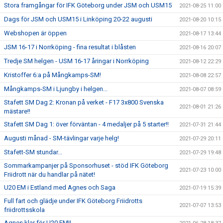
Stora framgångar för IFK Göteborg under JSM och USM15
2021-08-25 11:00
Dags för JSM och USM15 i Linköping 20-22 augusti
2021-08-20 10:15
Webshopen är öppen
2021-08-17 13:44
JSM 16-17 i Norrköping - fina resultat i blåsten
2021-08-16 20:07
Tredje SM helgen - USM 16-17 åringar i Norrköping
2021-08-12 22:29
Kristoffer 6:a på Mångkamps-SM!
2021-08-08 22:57
Mångkamps-SM i Ljungby i helgen...
2021-08-07 08:59
Stafett SM Dag 2: Kronan på verket - F17 3x800 Svenska
2021-08-01 21:26
mästare!!
Stafett SM Dag 1: över förväntan - 4 medaljer på 5 starter!!
2021-07-31 21:44
Augusti månad - SM-tävlingar varje helg!
2021-07-29 20:11
Stafett-SM stundar...
2021-07-29 19:48
Sommarkampanjer på Sponsorhuset - stöd IFK Göteborg
2021-07-23 10:00
Friidrott när du handlar på nätet!
U20 EM i Estland med Agnes och Saga
2021-07-19 15:39
Full fart och glädje under IFK Göteborg Friidrotts
2021-07-07 13:53
friidrottsskola
Agnes klar för U20 EM!!