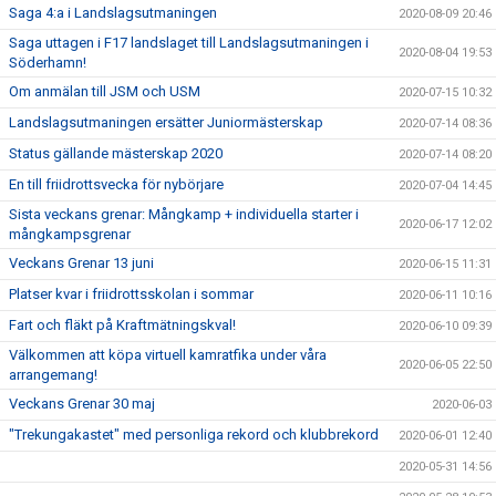
Saga 4:a i Landslagsutmaningen
2020-08-09 20:46
Saga uttagen i F17 landslaget till Landslagsutmaningen i
2020-08-04 19:53
Söderhamn!
Om anmälan till JSM och USM
2020-07-15 10:32
Landslagsutmaningen ersätter Juniormästerskap
2020-07-14 08:36
Status gällande mästerskap 2020
2020-07-14 08:20
En till friidrottsvecka för nybörjare
2020-07-04 14:45
Sista veckans grenar: Mångkamp + individuella starter i
2020-06-17 12:02
mångkampsgrenar
Veckans Grenar 13 juni
2020-06-15 11:31
Platser kvar i friidrottsskolan i sommar
2020-06-11 10:16
Fart och fläkt på Kraftmätningskval!
2020-06-10 09:39
Välkommen att köpa virtuell kamratfika under våra
2020-06-05 22:50
arrangemang!
Veckans Grenar 30 maj
2020-06-03
"Trekungakastet" med personliga rekord och klubbrekord
2020-06-01 12:40
2020-05-31 14:56