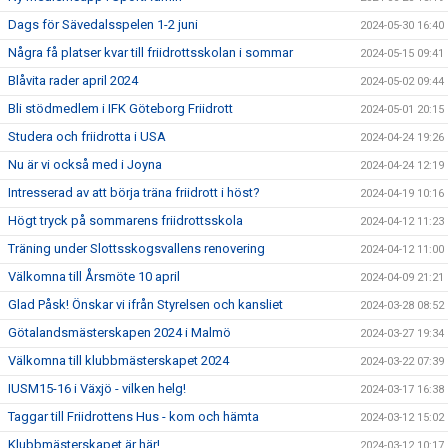
Dags för Sävedalsspelen 1-2 juni
2024-05-30 16:40
Några få platser kvar till friidrottsskolan i sommar
2024-05-15 09:41
Blåvita rader april 2024
2024-05-02 09:44
Bli stödmedlem i IFK Göteborg Friidrott
2024-05-01 20:15
Studera och friidrotta i USA
2024-04-24 19:26
Nu är vi också med i Joyna
2024-04-24 12:19
Intresserad av att börja träna friidrott i höst?
2024-04-19 10:16
Högt tryck på sommarens friidrottsskola
2024-04-12 11:23
Träning under Slottsskogsvallens renovering
2024-04-12 11:00
Välkomna till Årsmöte 10 april
2024-04-09 21:21
Glad Påsk! Önskar vi ifrån Styrelsen och kansliet
2024-03-28 08:52
Götalandsmästerskapen 2024 i Malmö
2024-03-27 19:34
Välkomna till klubbmästerskapet 2024
2024-03-22 07:39
IUSM15-16 i Växjö - vilken helg!
2024-03-17 16:38
Taggar till Friidrottens Hus - kom och hämta
2024-03-12 15:02
Klubbmästerskapet är här!
2024-03-12 10:17