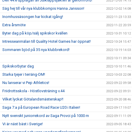
Den 44:e upplagan av Julklappsjakten är genomförd!
2022-12-05 14:15
Säg hej till vår nya klubbkompis Hanna Jansson!
2022-12-02 14:08
Inomhussäsongen har kickat igång!
2022-11-23 13:33
Extra årsmöte
2022-11-22 20:59
Byter dag på köp/sälj spikskor kvällen
2022-10-31 10:12
Intresseanmälan till Quality Hotel Games har öppnat!
2022-10-24 15:47
Sommaren bjöd på 35 nya klubbrekord!
2022-10-19 14:03
2022-10-11 09:34
Spikskorbytar dag
2022-10-10 11:46
Starka tjejer i terräng-DM!
2022-10-03 22:08
Nu lanserar vi Pep Athletics!
2022-09-22 09:58
Friidrottsskola - Höstlovsträning v.44
2022-09-22 09:51
Vilket lyckat Götalandsmästerskap!!
2022-09-20 08:46
Saga 7:a på European Road Race U20 i Italien!
2022-09-17 19:07
Nytt svenskt juniorrekord av Saga Provci på 1000 m
2022-09-11 11:09
Vi är näst bäst i Sverige!
2022-09-05 18:43