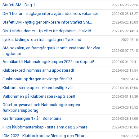
Stafett SM - Dag 1
2022-05-28 22:26
Div 1 herrar - slagläge inför avgörandet trots vakanser...
2022-05-23 13:27
Stafett DM - nyttig genomkörare inför Stafett SM...
2022-05-22 16:03
Div 1 södra damer - 1p efter trejdeplatsen i halvtid
2022-05-22 14:13
Lyckat tävlings- och träningsläger i Tyskland
2022-05-10
SM-pokalen, en framgångsrik inomhussäsong för våra
2022-05-07 07:15
ungdomar
Anmälan till Nationaldagskampen 2022 har öppnat!
2022-05-04 09:41
Klubbrekord inomhus är nu uppdaterad!
2022-04-25 11:54
Funktionäruppdragen är viktiga för IFK!
2022-04-14
Klubbmästerskapen - vilken festlig kväll!
2022-04-06 15:06
Välkommen på Klubbmästerskap 2 april!
2022-03-31 11:38
Göteborgsvarvet och Nationaldagskampen -
2022-03-28 15:52
funktionärsuppdrag
Kraftmätningen 17 år i Sollentuna
2022-03-28 11:08
IFK:s klubbmästerskap - sista anm.dag 25 mars
2022-03-23 10:05
IGM 2022 - Klubbrekord av Blessing och Ebba
2022-03-23