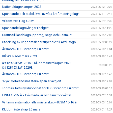
Örnborg och kvaltid av Hugo!
Nationaldagskampen 2023
2023-06-12 12:25
Spännande och stabilt kval av våra kraftmätningslag!
2023-05-31 12:43
Vi kom trea i lag-USM!
2023-05-29 15:30
Spännande lagtävlingar i helgen!
2023-05-26 11:25
Grattis till landslagsuppdrag, Saga och Rasmus!
2023-05-25 17:03
Utdelning av ungdomsledarstipendie till Axel Rogö
2023-05-02 09:27
Årsmöte - IFK Göteborg Friidrott
2023-04-18 19:04
Blåvita Rader mars 2023
2023-03-29 18:47
&#129293;&#128153; Klubbmästerskapen 2023
2023-03-28
&#128153;&#129293;
Årsmöte - IFK Göteborg Friidrott
2023-03-27 16:40
"Nya" Götalandsmästerskapen är avgjort
2023-03-20 17:07
Toomas Tartu ny klubbchef för IFK Göteborg Friidrott
2023-03-20 08:18
IUSM 15-16 år - Två medaljer och fem topp-åtta!
2023-03-07 13:39
Vinterns sista nationella mästerskap - IUSM 15-16 år
2023-03-03 10:01
Klubbmästerskap 25 mars
2023-03-01 17:27