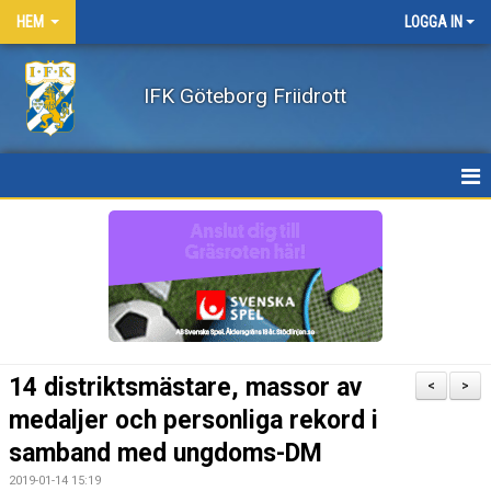
HEM
LOGGA IN
IFK Göteborg Friidrott
HEM
NYHETER
FÖRENINGEN
BÖRJA FRIIDROTTA / BLI MEDLEM
14 distriktsmästare, massor av
<
>
KLÄDER
medaljer och personliga rekord i
samband med ungdoms-DM
LEDARE/UTBILDNING
2019-01-14 15:19