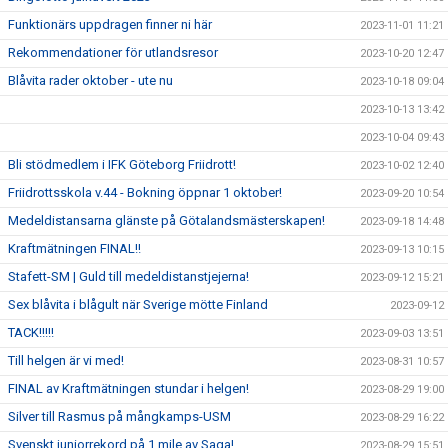
Funktionärs uppdragen finner ni här
2023-11-01 11:21
Rekommendationer för utlandsresor
2023-10-20 12:47
Blåvita rader oktober - ute nu
2023-10-18 09:04
2023-10-13 13:42
2023-10-04 09:43
Bli stödmedlem i IFK Göteborg Friidrott!
2023-10-02 12:40
Friidrottsskola v.44 - Bokning öppnar 1 oktober!
2023-09-20 10:54
Medeldistansarna glänste på Götalandsmästerskapen!
2023-09-18 14:48
Kraftmätningen FINAL!!
2023-09-13 10:15
Stafett-SM | Guld till medeldistanstjejerna!
2023-09-12 15:21
Sex blåvita i blågult när Sverige mötte Finland
2023-09-12
TACK!!!!!
2023-09-03 13:51
Till helgen är vi med!
2023-08-31 10:57
FINAL av Kraftmätningen stundar i helgen!
2023-08-29 19:00
Silver till Rasmus på mångkamps-USM
2023-08-29 16:22
Svenskt juniorrekord på 1 mile av Saga!
2023-08-29 15:51