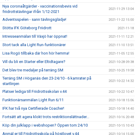
Nya coronaåtgärder - vaccinationsbevis vid
2021-11-29 13:04
friidrottstävlingar ifrån 1/12-2021
Adventsspelen - sann tävlingsglädje!
2021-11-22 15:00
Stötta IFK Göteborg Friidrott
2021-11-18
Intresseanmälan till Växjö har öppnat!
2021-11-11 12:21
Stort tack alla Light Run-funktionärer
2021-11-10 13:51
Lisa Rogö tillbaka där hon hör hemma!
2021-11-05 12:55
Vill du bli en Starter eller Eltidtagare?
2021-10-28 09:38
Det blev tre medaljer på terräng SM
2021-10-25 19:58
Terräng SM i Höganäs den 23-24/10 - 6 kamrater på
2021-10-22 14:32
startlinjen
Platser lediga till Friidrottsskolan v.44
2021-10-22 10:47
Funktionärsanmälan Light Run 6/11
2021-10-18 15:06
IFK har två nya Certifierade Coacher!
2021-10-18 14:40
Fortsätt att agera klokt trots restriktionslättnader...
2021-10-16 20:48
Köp din julklapp i webshopen? Öppen tom 24/10
2021-10-15 10:43
Anmäl er till Friidrottsskola på höstlovet v.44
2021-10-14 15:00