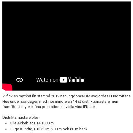
FUNKTIONÄR
BILDGALLERI
Vi fick en mycket fin start på 2019 när ungdoms-DM avgjordes i Friidrottens
Hus under söndagen med inte mindre än 14 st distriktsmästare men
framförallt mycket fina prestationer av alla våra IFK:are.
Distriktsmästare blev:
Olle Ackebjer, P14 1000 m
Hugo Kündig, P13 60 m, 200 m och 60 m häck