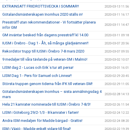
EXTRAINSATT FRIIDROTTSVECKA I SOMMAR!!
2020-03-13 11:56
Götalandsmästerskapen Inomhus 2020 ställs in!
2020-03-11 16:17
Pressträff utan rekommendationer - Vi fortsätter planera
2020-03-11 14:47
inför GM
GM inväntar besked från dagens pressträff kl 14.00
2020-03-11 09:18
IUSM i Örebro - Dag 1 - Åh, så många glädjeämnen!!
2020-03-07 20:56
Rekordstor trupp till IUSM i Örebro 7-8 mars 2020
2020-03-07 09:55
9 medaljer till våra tävlande på veteran-SM i Malmö!
2020-03-02 10:07
IJSM dag 2 - Lucas och Erik´s tur att persa!
2020-03-01 16:01
IJSM Dag 1 - Pers för Samuel och Linnea!!
2020-02-29 20:45
Största truppen genom tiderna från IFK till veteran-SM!
2020-02-29 11:05
Götalandsmästerskapen Inomhus – sista anmälningsdag 4
2020-02-28 14:13
mars
Hela 21 kamrater nominerade till IUSM i Örebro 7-8/3!
2020-02-26 11:54
IJSM i Göteborg 29/2-1/3 - 8 kamrater i farten!
2020-02-24 12:22
Andra ISM medaljen för Madde bärgad - Grattis!
2020-02-24 08:20
ISM i Växjö - Madde enkelt vidare till final!
2020-02-22 19:39