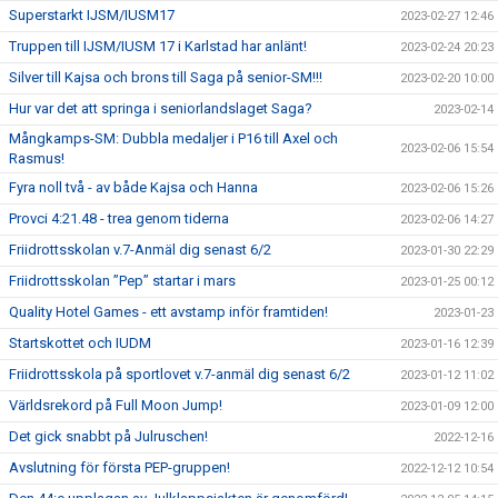
Superstarkt IJSM/IUSM17
2023-02-27 12:46
Truppen till IJSM/IUSM 17 i Karlstad har anlänt!
2023-02-24 20:23
Silver till Kajsa och brons till Saga på senior-SM!!!
2023-02-20 10:00
Hur var det att springa i seniorlandslaget Saga?
2023-02-14
Mångkamps-SM: Dubbla medaljer i P16 till Axel och
2023-02-06 15:54
Rasmus!
Fyra noll två - av både Kajsa och Hanna
2023-02-06 15:26
Provci 4:21.48 - trea genom tiderna
2023-02-06 14:27
Friidrottsskolan v.7-Anmäl dig senast 6/2
2023-01-30 22:29
Friidrottsskolan ”Pep” startar i mars
2023-01-25 00:12
Quality Hotel Games - ett avstamp inför framtiden!
2023-01-23
Startskottet och IUDM
2023-01-16 12:39
Friidrottsskola på sportlovet v.7-anmäl dig senast 6/2
2023-01-12 11:02
Världsrekord på Full Moon Jump!
2023-01-09 12:00
Det gick snabbt på Julruschen!
2022-12-16
Avslutning för första PEP-gruppen!
2022-12-12 10:54