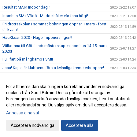
Resultat MAIK Indoor dag 1
2020-02-22 19:07
Inomhus SM i Växjö - Madde håller vår fana högt!
2020-02-21 12:50
Friidrottsskolan i sommar, bokningen öppnar 1 mars - först
2020-02-13 14:59
till kvarn!
HäcXksan 2020 - Hugo imponerar igen!!
2020-02-13 09:42
Välkomna till Götalandsmästerskapen Inomhus 14-15 mars
2020-02-07 11:27
2020!
Full fart på mångkamps SM!!
2020-02-03 14:24
Jaaa! Kajsa är klubbens första kvinnliga tremeterhoppare!
2020-02-03 12:34
Decenniets första SM-guld...
2020-01-28 11:09
Viktiga datum för Årsmötet 24 mars
2020-01-27 14:42
För att hemsidan ska fungera korrekt använder vi nödvändiga
cookies från SportAdmin. Dessa går inte att stänga av.
Lindås Athletics - Framtidens friidrottare har presenterat
2020-01-27 08:04
sig!
Föreningen kan också använda frivilliga cookies, t.ex. för statistik
eller marknadsföring. Du väljer själv om du vill acceptera dessa.
Tidsprogram och PM - Lindås Athletics 2020
2020-01-23 09:42
Anpassa dina val
Fantastiskt fina prestationer av IFK på Quality Hotel Games
2020-01-20 12:04
Cafét i Friidrottens Hus öppnar onsdagar
2020-01-15 12:59
Acceptera nödvändiga
Acceptera alla
Välkomna till Lindås Athletics-anmälan är öppen!
2020-01-09 13:50