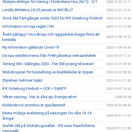
Skärpta riktlinjer för träning i Friidrottens Hus 26/12 - 3/1
2020-12-23 11:11
Lindås Athletics 24-25 januari är INSTÄLLT
2020-12-21 16:31
Stora SM-framgångar under 2020 för IFK Göteborg Friidrott
2020-12-01 10:36
Information om nya regler i FIH
2020-11-13 13:28
Årets julklapp? Hoodtröja och ryggsäckar/bagar finns att
2020-11-08 10:22
beställa
Ny information gällande Covid-19
2020-11-04 09:36
De nya restriktionerna från FHM påverkar verksamheten
2020-10-29 17:21
Terräng SM i Vällingby 2020 - Fler SM-poäng till kistan!
2020-10-27 09:45
Webshoppen för beställning av klubbkläder är öppen
2020-10-22 08:55
Styrelsen behöver hjälp!
2020-10-13 11:33
IFK Göteborg Friidrott + OCR = SANT!!!
2020-10-07 19:54
Vilken säsong - Här är våra sju Sverige-ettor!
2020-09-28
Klubbrekord utomhus är uppdaterad!
2020-09-24 08:36
Bästa möjliga avslutning på säsongen för våra 13-14
2020-09-21 17:22
åringar
Stafett SM på Slottskogsvallen - IFK visar framfötterna
2020-09-13 21:38
nationellt!