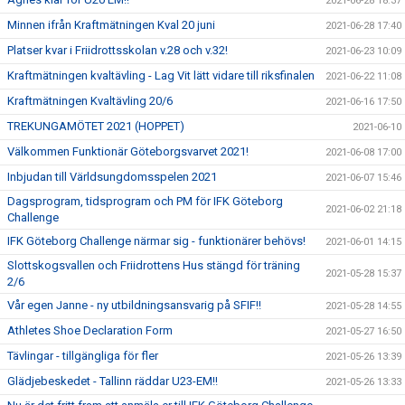
2021-06-28 18:37
Minnen ifrån Kraftmätningen Kval 20 juni
2021-06-28 17:40
Platser kvar i Friidrottsskolan v.28 och v.32!
2021-06-23 10:09
Kraftmätningen kvaltävling - Lag Vit lätt vidare till riksfinalen
2021-06-22 11:08
Kraftmätningen Kvaltävling 20/6
2021-06-16 17:50
TREKUNGAMÖTET 2021 (HOPPET)
2021-06-10
Välkommen Funktionär Göteborgsvarvet 2021!
2021-06-08 17:00
Inbjudan till Världsungdomsspelen 2021
2021-06-07 15:46
Dagsprogram, tidsprogram och PM för IFK Göteborg
2021-06-02 21:18
Challenge
IFK Göteborg Challenge närmar sig - funktionärer behövs!
2021-06-01 14:15
Slottskogsvallen och Friidrottens Hus stängd för träning
2021-05-28 15:37
2/6
Vår egen Janne - ny utbildningsansvarig på SFIF!!
2021-05-28 14:55
Athletes Shoe Declaration Form
2021-05-27 16:50
Tävlingar - tillgängliga för fler
2021-05-26 13:39
Glädjebeskedet - Tallinn räddar U23-EM!!
2021-05-26 13:33