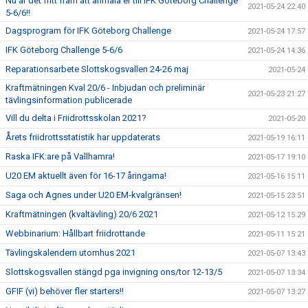
Nu är det fritt fram att anmäla er till IFK Göteborg Challenge
2021-05-24 22:40
5-6/6!!
Dagsprogram för IFK Göteborg Challenge
2021-05-24 17:57
IFK Göteborg Challenge 5-6/6
2021-05-24 14:36
Reparationsarbete Slottskogsvallen 24-26 maj
2021-05-24
Kraftmätningen Kval 20/6 - Inbjudan och preliminär
2021-05-23 21:27
tävlingsinformation publicerade
Vill du delta i Friidrottsskolan 2021?
2021-05-20
Årets friidrottsstatistik har uppdaterats
2021-05-19 16:11
Raska IFK:are på Vallhamra!
2021-05-17 19:10
U20 EM aktuellt även för 16-17 åringarna!
2021-05-16 15:11
Saga och Agnes under U20 EM-kvalgränsen!
2021-05-15 23:51
Kraftmätningen (kvaltävling) 20/6 2021
2021-05-12 15:29
Webbinarium: Hållbart friidrottande
2021-05-11 15:21
Tävlingskalendern utomhus 2021
2021-05-07 13:43
Slottskogsvallen stängd pga invigning ons/tor 12-13/5
2021-05-07 13:34
GFIF (vi) behöver fler starters!!
2021-05-07 13:27