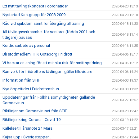
Ett nytt tävlingskoncept i coronatider
2020-04-23 13:13
Nystartad Kastgrupp för 2008-2009
2020-04-20 12:10
Råd vid sjukdom samt för återgång till träning
2020-04-18 11:33
All tävlingsverksamhet för seniorer (födda 2001 och
2020-04-18 11:14
tidigare) pausas
Korttidsarbete av personal
2020-04-16 11:35
Bli stödmedlem i IFK Göteborg Friidrott
2020-04-06 15:17
Vi backar en aning för att minska risk för smittspridning
2020-04-06 15:12
Ramverk för friidrottens tävlingar - gäller tillsvidare
2020-04-06 14:24
Information från SFIF
2020-04-03 19:37
Nya öppettider i Friidrottenshus
2020-03-30 11:32
Uppdateringar från Folkhälsomyndigheten gällande
2020-03-27 15:57
Coronavirus
Riktlinjer om Coronaviruset från SFIF
2020-03-23 12:47
Riktlinjer kring Corona - Covid-19
2020-03-19 14:22
Kallelse till årsmöte 24 Mars
2020-03-17 22:21
Kajsa upp i Sverigetoppen!
2020-03-17 12:44