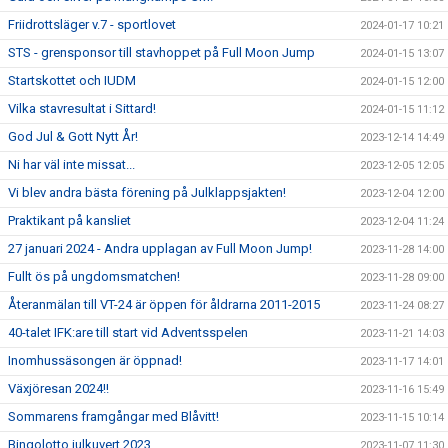
Friidrottsläger v.7 - sportlovet
2024-01-17 10:21
STS - grensponsor till stavhoppet på Full Moon Jump
2024-01-15 13:07
Startskottet och IUDM
2024-01-15 12:00
Vilka stavresultat i Sittard!
2024-01-15 11:12
God Jul & Gott Nytt År!
2023-12-14 14:49
Ni har väl inte missat...
2023-12-05 12:05
Vi blev andra bästa förening på Julklappsjakten!
2023-12-04 12:00
Praktikant på kansliet
2023-12-04 11:24
27 januari 2024 - Andra upplagan av Full Moon Jump!
2023-11-28 14:00
Fullt ös på ungdomsmatchen!
2023-11-28 09:00
Återanmälan till VT-24 är öppen för åldrarna 2011-2015
2023-11-24 08:27
40-talet IFK:are till start vid Adventsspelen
2023-11-21 14:03
Inomhussäsongen är öppnad!
2023-11-17 14:01
Växjöresan 2024!!
2023-11-16 15:49
Sommarens framgångar med Blåvitt!
2023-11-15 10:14
Bingolotto julkuvert 2023
2023-11-07 11:30