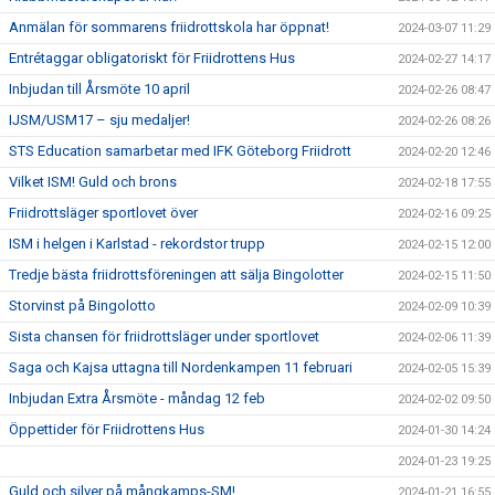
Anmälan för sommarens friidrottskola har öppnat!
2024-03-07 11:29
Entrétaggar obligatoriskt för Friidrottens Hus
2024-02-27 14:17
Inbjudan till Årsmöte 10 april
2024-02-26 08:47
IJSM/USM17 – sju medaljer!
2024-02-26 08:26
STS Education samarbetar med IFK Göteborg Friidrott
2024-02-20 12:46
Vilket ISM! Guld och brons
2024-02-18 17:55
Friidrottsläger sportlovet över
2024-02-16 09:25
ISM i helgen i Karlstad - rekordstor trupp
2024-02-15 12:00
Tredje bästa friidrottsföreningen att sälja Bingolotter
2024-02-15 11:50
Storvinst på Bingolotto
2024-02-09 10:39
Sista chansen för friidrottsläger under sportlovet
2024-02-06 11:39
Saga och Kajsa uttagna till Nordenkampen 11 februari
2024-02-05 15:39
Inbjudan Extra Årsmöte - måndag 12 feb
2024-02-02 09:50
Öppettider för Friidrottens Hus
2024-01-30 14:24
2024-01-23 19:25
Guld och silver på mångkamps-SM!
2024-01-21 16:55