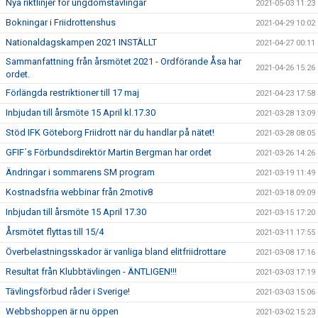
Nya riktlinjer för ungdomstävlingar
2021-05-03 11:23
Bokningar i Friidrottenshus
2021-04-29 10:02
Nationaldagskampen 2021 INSTÄLLT
2021-04-27 00:11
Sammanfattning från årsmötet 2021 - Ordförande Åsa har
2021-04-26 15:26
ordet.
Förlängda restriktioner till 17 maj
2021-04-23 17:58
Inbjudan till årsmöte 15 April kl.17.30
2021-03-28 13:09
Stöd IFK Göteborg Friidrott när du handlar på nätet!
2021-03-28 08:05
GFIF´s Förbundsdirektör Martin Bergman har ordet
2021-03-26 14:26
Ändringar i sommarens SM program
2021-03-19 11:49
Kostnadsfria webbinar från 2motiv8
2021-03-18 09:09
Inbjudan till årsmöte 15 April 17.30
2021-03-15 17:20
Årsmötet flyttas till 15/4
2021-03-11 17:55
Överbelastningsskador är vanliga bland elitfriidrottare
2021-03-08 17:16
Resultat från Klubbtävlingen - ÄNTLIGEN!!!
2021-03-03 17:19
Tävlingsförbud råder i Sverige!
2021-03-03 15:06
Webbshoppen är nu öppen
2021-03-02 15:23