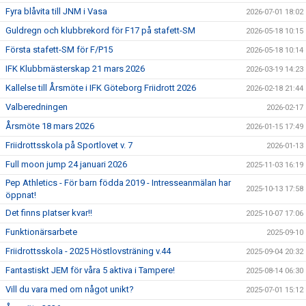
Fyra blåvita till JNM i Vasa
2026-07-01 18:02
Guldregn och klubbrekord för F17 på stafett-SM
2026-05-18 10:15
Första stafett-SM för F/P15
2026-05-18 10:14
IFK Klubbmästerskap 21 mars 2026
2026-03-19 14:23
Kallelse till Årsmöte i IFK Göteborg Friidrott 2026
2026-02-18 21:44
Valberedningen
2026-02-17
Årsmöte 18 mars 2026
2026-01-15 17:49
Friidrottsskola på Sportlovet v. 7
2026-01-13
Full moon jump 24 januari 2026
2025-11-03 16:19
Pep Athletics - För barn födda 2019 - Intresseanmälan har
2025-10-13 17:58
öppnat!
Det finns pIatser kvar!!
2025-10-07 17:06
Funktionärsarbete
2025-09-10
Friidrottsskola - 2025 Höstlovsträning v.44
2025-09-04 20:32
Fantastiskt JEM för våra 5 aktiva i Tampere!
2025-08-14 06:30
Vill du vara med om något unikt?
2025-07-01 15:12