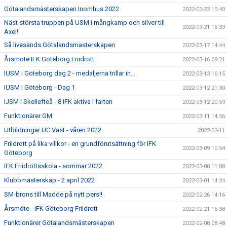
Götalandsmästerskapen Inomhus 2022
2022-03-22 15:40
Näst största truppen på USM i mångkamp och silver till
2022-03-21 15:33
Axel!
Så livesänds Götalandsmästerskapen
2022-03-17 14:44
Årsmöte IFK Göteborg Friidrott
2022-03-16 09:21
IUSM i Göteborg dag 2 - medaljerna trillar in...
2022-03-13 16:15
IUSM i Göteborg - Dag 1
2022-03-12 21:30
IJSM i Skellefteå - 8 IFK aktiva i farten
2022-03-12 20:59
Funktionärer GM
2022-03-11 14:56
Utbildningar UC Väst - våren 2022
2022-03-11
Friidrott på lika villkor - en grundförutsättning för IFK
2022-03-09 10:54
Göteborg
IFK Friidrottsskola - sommar 2022
2022-03-08 11:08
Klubbmästerskap - 2 april 2022
2022-03-01 14:24
SM-brons till Madde på nytt pers!!
2022-02-26 14:16
Årsmöte - IFK Göteborg Friidrott
2022-02-21 15:38
Funktionärer Götalandsmästerskapen
2022-02-08 08:48