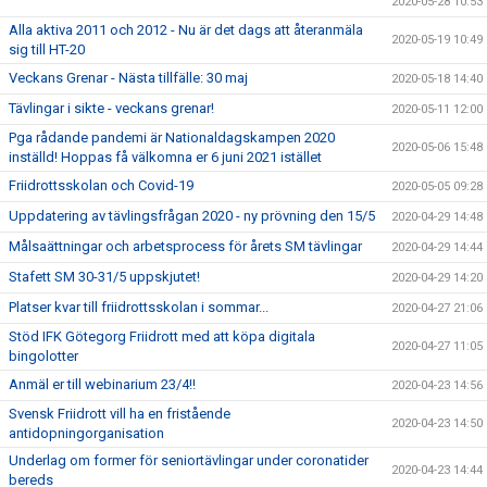
2020-05-28 10:53
Alla aktiva 2011 och 2012 - Nu är det dags att återanmäla
2020-05-19 10:49
sig till HT-20
Veckans Grenar - Nästa tillfälle: 30 maj
2020-05-18 14:40
Tävlingar i sikte - veckans grenar!
2020-05-11 12:00
Pga rådande pandemi är Nationaldagskampen 2020
2020-05-06 15:48
inställd! Hoppas få välkomna er 6 juni 2021 istället
Friidrottsskolan och Covid-19
2020-05-05 09:28
Uppdatering av tävlingsfrågan 2020 - ny prövning den 15/5
2020-04-29 14:48
Målsaättningar och arbetsprocess för årets SM tävlingar
2020-04-29 14:44
Stafett SM 30-31/5 uppskjutet!
2020-04-29 14:20
Platser kvar till friidrottsskolan i sommar...
2020-04-27 21:06
Stöd IFK Götegorg Friidrott med att köpa digitala
2020-04-27 11:05
bingolotter
Anmäl er till webinarium 23/4!!
2020-04-23 14:56
Svensk Friidrott vill ha en fristående
2020-04-23 14:50
antidopningorganisation
Underlag om former för seniortävlingar under coronatider
2020-04-23 14:44
bereds