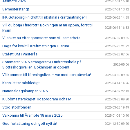
Årsmöte 2026
2025-07-01 15:10
Semesterstängt
2025-07-01 13:12
IFK Göteborg Friidrott till riksfinal i Kraftmätningen!!
2025-06-23 14:55
Vill du börja i friidrott? Bokningen är nu öppen, först till
2025-06-16 16:33
kvarn
Vi söker nu efter sponsorer som vill samarbeta
2025-06-02 09:35
Dags för kval till Kraftmätningen i Lerum
2025-05-28 21:22
Stafett SM i Västerås
2025-05-28 07:06
Sommaren 2025 arrangerar vi Friidrottsskola på
2025-05-06
Slottsskogsvallen. Bokningen är öppen!
Välkommen till föreningslivet – var med och påverka!
2025-04-30 09:55
Kansliet tar påskledigt
2025-04-14 14:26
Nationaldagskampen 2025
2025-04-02 22:13
Klubbmästerskapet Tidsprogram och PM
2025-03-28 09:20
Stöd stödfonden
2025-03-26 19:49
Välkomna till Årsmöte 18 mars 2025
2025-01-08 10:40
God fortsättning och gott nytt år!
2024-12-30 09:20