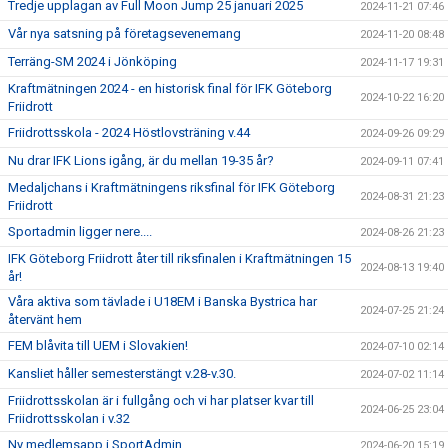
Tredje upplagan av Full Moon Jump 25 januari 2025
2024-11-21 07:46
Vår nya satsning på företagsevenemang
2024-11-20 08:48
Terräng-SM 2024 i Jönköping
2024-11-17 19:31
Kraftmätningen 2024 - en historisk final för IFK Göteborg
2024-10-22 16:20
Friidrott
Friidrottsskola - 2024 Höstlovsträning v.44
2024-09-26 09:29
Nu drar IFK Lions igång, är du mellan 19-35 år?
2024-09-11 07:41
Medaljchans i Kraftmätningens riksfinal för IFK Göteborg
2024-08-31 21:23
Friidrott
Sportadmin ligger nere....
2024-08-26 21:23
IFK Göteborg Friidrott åter till riksfinalen i Kraftmätningen 15
2024-08-13 19:40
år!
Våra aktiva som tävlade i U18EM i Banska Bystrica har
2024-07-25 21:24
återvänt hem
FEM blåvita till UEM i Slovakien!
2024-07-10 02:14
Kansliet håller semesterstängt v.28-v.30.
2024-07-02 11:14
Friidrottsskolan är i fullgång och vi har platser kvar till
2024-06-25 23:04
Friidrottsskolan i v.32
Ny medlemsapp i SportAdmin
2024-06-20 15:19