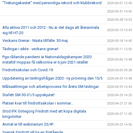
"Trekungakastet" med personliga rekord och klubbrekord
2020-06-01 12:40
2020-05-31 14:56
2020-05-28 10:53
Alla aktiva 2011 och 2012 - Nu är det dags att återanmäla
2020-05-19 10:49
sig till HT-20
Veckans Grenar - Nästa tillfälle: 30 maj
2020-05-18 14:40
Tävlingar i sikte - veckans grenar!
2020-05-11 12:00
Pga rådande pandemi är Nationaldagskampen 2020
2020-05-06 15:48
inställd! Hoppas få välkomna er 6 juni 2021 istället
Friidrottsskolan och Covid-19
2020-05-05 09:28
Uppdatering av tävlingsfrågan 2020 - ny prövning den 15/5
2020-04-29 14:48
Målsaättningar och arbetsprocess för årets SM tävlingar
2020-04-29 14:44
Stafett SM 30-31/5 uppskjutet!
2020-04-29 14:20
Platser kvar till friidrottsskolan i sommar...
2020-04-27 21:06
Stöd IFK Götegorg Friidrott med att köpa digitala
2020-04-27 11:05
bingolotter
Anmäl er till webinarium 23/4!!
2020-04-23 14:56
Svensk Friidrott vill ha en fristående