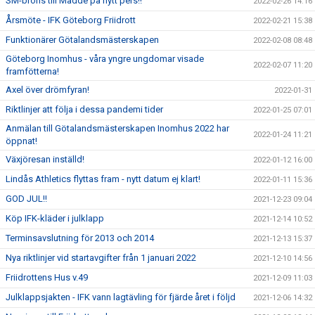
SM-brons till Madde på nytt pers!!
2022-02-26 14:16
Årsmöte - IFK Göteborg Friidrott
2022-02-21 15:38
Funktionärer Götalandsmästerskapen
2022-02-08 08:48
Göteborg Inomhus - våra yngre ungdomar visade
2022-02-07 11:20
framfötterna!
Axel över drömfyran!
2022-01-31
Riktlinjer att följa i dessa pandemi tider
2022-01-25 07:01
Anmälan till Götalandsmästerskapen Inomhus 2022 har
2022-01-24 11:21
öppnat!
Växjöresan inställd!
2022-01-12 16:00
Lindås Athletics flyttas fram - nytt datum ej klart!
2022-01-11 15:36
GOD JUL!!
2021-12-23 09:04
Köp IFK-kläder i julklapp
2021-12-14 10:52
Terminsavslutning för 2013 och 2014
2021-12-13 15:37
Nya riktlinjer vid startavgifter från 1 januari 2022
2021-12-10 14:56
Friidrottens Hus v.49
2021-12-09 11:03
Julklappsjakten - IFK vann lagtävling för fjärde året i följd
2021-12-06 14:32