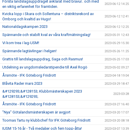
Första landslagsuppdraget avklarat med bravur.. och med
2023-06-12 14:25
en viktig erfarenhet för framtiden.
Kvicka lopp i Skara och Sollentuna – distriktsrekord av
2023-06-12 12:41
Örnborg och kvaltid av Hugo!
Nationaldagskampen 2023
2023-06-12 12:25
Spännande och stabilt kval av våra kraftmätningslag!
2023-05-31 12:43
Vi kom trea i lag-USM!
2023-05-29 15:30
Spännande lagtävlingar i helgen!
2023-05-26 11:25
Grattis till landslagsuppdrag, Saga och Rasmus!
2023-05-25 17:03
Utdelning av ungdomsledarstipendie till Axel Rogö
2023-05-02 09:27
Årsmöte - IFK Göteborg Friidrott
2023-04-18 19:04
Blåvita Rader mars 2023
2023-03-29 18:47
&#129293;&#128153; Klubbmästerskapen 2023
2023-03-28
&#128153;&#129293;
Årsmöte - IFK Göteborg Friidrott
2023-03-27 16:40
"Nya" Götalandsmästerskapen är avgjort
2023-03-20 17:07
Toomas Tartu ny klubbchef för IFK Göteborg Friidrott
2023-03-20 08:18
IUSM 15-16 år - Två medaljer och fem topp-åtta!
2023-03-07 13:39