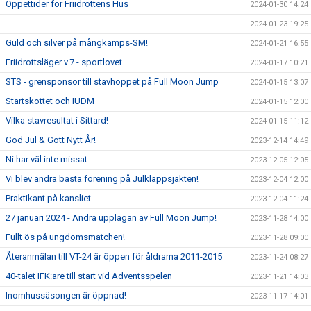
Öppettider för Friidrottens Hus
2024-01-30 14:24
2024-01-23 19:25
Guld och silver på mångkamps-SM!
2024-01-21 16:55
Friidrottsläger v.7 - sportlovet
2024-01-17 10:21
STS - grensponsor till stavhoppet på Full Moon Jump
2024-01-15 13:07
Startskottet och IUDM
2024-01-15 12:00
Vilka stavresultat i Sittard!
2024-01-15 11:12
God Jul & Gott Nytt År!
2023-12-14 14:49
Ni har väl inte missat...
2023-12-05 12:05
Vi blev andra bästa förening på Julklappsjakten!
2023-12-04 12:00
Praktikant på kansliet
2023-12-04 11:24
27 januari 2024 - Andra upplagan av Full Moon Jump!
2023-11-28 14:00
Fullt ös på ungdomsmatchen!
2023-11-28 09:00
Återanmälan till VT-24 är öppen för åldrarna 2011-2015
2023-11-24 08:27
40-talet IFK:are till start vid Adventsspelen
2023-11-21 14:03
Inomhussäsongen är öppnad!
2023-11-17 14:01