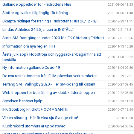
Gällande öppettider för Friidrottens Hus
2021-01-06 11:53
Slottskogsvallen tillgänglig för träning
2021-01-06 11:48
Skärpta riktlinjer för träning i Friidrottens Hus 26/12 - 3/1
2020-12-23 11:11
Lindås Athletics 24-25 januari är INSTÄLLT
2020-12-21 16:31
Stora SM-framgångar under 2020 för IFK Göteborg Friidrott
2020-12-01 10:36
Information om nya regler i FIH
2020-11-13 13:28
Årets julklapp? Hoodtröja och ryggsäckar/bagar finns att
2020-11-08 10:22
beställa
Ny information gällande Covid-19
2020-11-04 09:36
De nya restriktionerna från FHM påverkar verksamheten
2020-10-29 17:21
Terräng SM i Vällingby 2020 - Fler SM-poäng till kistan!
2020-10-27 09:45
Webshoppen för beställning av klubbkläder är öppen
2020-10-22 08:55
Styrelsen behöver hjälp!
2020-10-13 11:33
IFK Göteborg Friidrott + OCR = SANT!!!
2020-10-07 19:54
Vilken säsong - Här är våra sju Sverige-ettor!
2020-09-28
Klubbrekord utomhus är uppdaterad!
2020-09-24 08:36