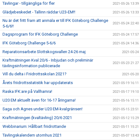
Tävlingar - tillgängliga för fler
2021-05-26 13:39
Glädjebeskedet - Tallinn räddar U23-EM!!
2021-05-26 13:33
Nu är det fritt fram att anmäla er till IFK Göteborg Challenge
2021-05-24 22:40
5-6/6!!
Dagsprogram för IFK Göteborg Challenge
2021-05-24 17:57
IFK Göteborg Challenge 5-6/6
2021-05-24 14:36
Reparationsarbete Slottskogsvallen 24-26 maj
2021-05-24
Kraftmätningen Kval 20/6 - Inbjudan och preliminär
2021-05-23 21:27
tävlingsinformation publicerade
Vill du delta i Friidrottsskolan 2021?
2021-05-20
Årets friidrottsstatistik har uppdaterats
2021-05-19 16:11
Raska IFK:are på Vallhamra!
2021-05-17 19:10
U20 EM aktuellt även för 16-17 åringarna!
2021-05-16 15:11
Saga och Agnes under U20 EM-kvalgränsen!
2021-05-15 23:51
Kraftmätningen (kvaltävling) 20/6 2021
2021-05-12 15:29
Webbinarium: Hållbart friidrottande
2021-05-11 15:21
Tävlingskalendern utomhus 2021
2021-05-07 13:43