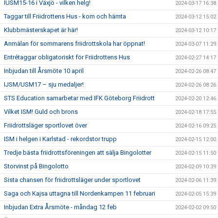
IUSM15-16 i Växjö - vilken helg!
2024-03-17 16:38
Taggar till Friidrottens Hus - kom och hämta
2024-03-12 15:02
Klubbmästerskapet är här!
2024-03-12 10:17
Anmälan för sommarens friidrottskola har öppnat!
2024-03-07 11:29
Entrétaggar obligatoriskt för Friidrottens Hus
2024-02-27 14:17
Inbjudan till Årsmöte 10 april
2024-02-26 08:47
IJSM/USM17 – sju medaljer!
2024-02-26 08:26
STS Education samarbetar med IFK Göteborg Friidrott
2024-02-20 12:46
Vilket ISM! Guld och brons
2024-02-18 17:55
Friidrottsläger sportlovet över
2024-02-16 09:25
ISM i helgen i Karlstad - rekordstor trupp
2024-02-15 12:00
Tredje bästa friidrottsföreningen att sälja Bingolotter
2024-02-15 11:50
Storvinst på Bingolotto
2024-02-09 10:39
Sista chansen för friidrottsläger under sportlovet
2024-02-06 11:39
Saga och Kajsa uttagna till Nordenkampen 11 februari
2024-02-05 15:39
Inbjudan Extra Årsmöte - måndag 12 feb
2024-02-02 09:50