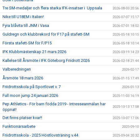
Tre SM-medaljer och flera starka IFK-insatser i Uppsala
2026-08-03 20:56
Nike till U18EM i Italien!
2026-07-07 15:17
Fyra blåvita till JNM i Vasa
2026-07-01 18:02
Guldregn och klubbrekord för F17 på stafett-SM
2026-05-18 10:15
Första stafett-SM för F/P15
2026-05-18 10:14
IFK Klubbmästerskap 21 mars 2026
2026-03-19 14:23
Kallelse till Årsmöte i IFK Göteborg Friidrott 2026
2026-02-18 21:44
Valberedningen
2026-02-17
Årsmöte 18 mars 2026
2026-01-15 17:49
Friidrottsskola på Sportlovet v. 7
2026-01-13
Full moon jump 24 januari 2026
2025-11-03 16:19
Pep Athletics - För barn födda 2019 - Intresseanmälan har
2025-10-13 17:58
öppnat!
Det finns pIatser kvar!!
2025-10-07 17:06
Funktionärsarbete
2025-09-10
Friidrottsskola - 2025 Höstlovsträning v.44
2025-09-04 20:32