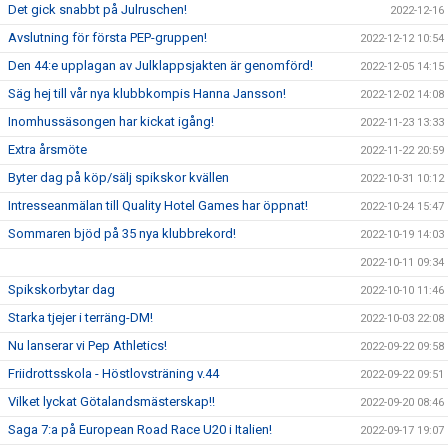
Det gick snabbt på Julruschen!
2022-12-16
Avslutning för första PEP-gruppen!
2022-12-12 10:54
Den 44:e upplagan av Julklappsjakten är genomförd!
2022-12-05 14:15
Säg hej till vår nya klubbkompis Hanna Jansson!
2022-12-02 14:08
Inomhussäsongen har kickat igång!
2022-11-23 13:33
Extra årsmöte
2022-11-22 20:59
Byter dag på köp/sälj spikskor kvällen
2022-10-31 10:12
Intresseanmälan till Quality Hotel Games har öppnat!
2022-10-24 15:47
Sommaren bjöd på 35 nya klubbrekord!
2022-10-19 14:03
2022-10-11 09:34
Spikskorbytar dag
2022-10-10 11:46
Starka tjejer i terräng-DM!
2022-10-03 22:08
Nu lanserar vi Pep Athletics!
2022-09-22 09:58
Friidrottsskola - Höstlovsträning v.44
2022-09-22 09:51
Vilket lyckat Götalandsmästerskap!!
2022-09-20 08:46
Saga 7:a på European Road Race U20 i Italien!
2022-09-17 19:07