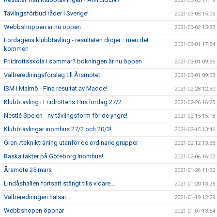
2021-03-03 17:19
Tävlingsförbud råder i Sverige!
2021-03-03 15:06
Webbshoppen är nu öppen
2021-03-02 15:23
Lördagens klubbtävling - resultaten dröjer... men det
2021-03-01 17:54
kommer!
Friidrottsskola i sommar? bokningen är nu öppen
2021-03-01 09:56
Valberedningsförslag till Årsmötet
2021-03-01 09:03
ISM i Malmö - Fina resultat av Madde!
2021-02-28 12:30
Klubbtävling i Friidrottens Hus lördag 27/2
2021-02-26 16:25
Nestlé Spelen - ny tävlingsform för de yngre!
2021-02-15 15:18
Klubbtävlingar inomhus 27/2 och 20/3!
2021-02-15 13:46
Gren-/teknikträning utanför de ordinarie grupper
2021-02-12 13:38
Raska takter på Göteborg Inomhus!
2021-02-06 16:02
Årsmöte 25 mars
2021-01-26 11:32
Lindåshallen fortsatt stängt tills vidare...
2021-01-20 13:25
Valberedningen hälsar...
2021-01-19 12:29
Webbshopen öppnar
2021-01-07 13:54