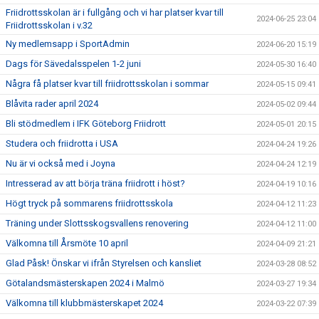
Friidrottsskolan är i fullgång och vi har platser kvar till
2024-06-25 23:04
Friidrottsskolan i v.32
Ny medlemsapp i SportAdmin
2024-06-20 15:19
Dags för Sävedalsspelen 1-2 juni
2024-05-30 16:40
Några få platser kvar till friidrottsskolan i sommar
2024-05-15 09:41
Blåvita rader april 2024
2024-05-02 09:44
Bli stödmedlem i IFK Göteborg Friidrott
2024-05-01 20:15
Studera och friidrotta i USA
2024-04-24 19:26
Nu är vi också med i Joyna
2024-04-24 12:19
Intresserad av att börja träna friidrott i höst?
2024-04-19 10:16
Högt tryck på sommarens friidrottsskola
2024-04-12 11:23
Träning under Slottsskogsvallens renovering
2024-04-12 11:00
Välkomna till Årsmöte 10 april
2024-04-09 21:21
Glad Påsk! Önskar vi ifrån Styrelsen och kansliet
2024-03-28 08:52
Götalandsmästerskapen 2024 i Malmö
2024-03-27 19:34
Välkomna till klubbmästerskapet 2024
2024-03-22 07:39