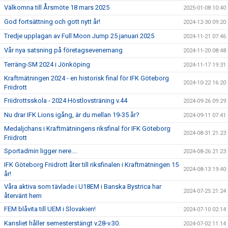
Välkomna till Årsmöte 18 mars 2025
2025-01-08 10:40
God fortsättning och gott nytt år!
2024-12-30 09:20
Tredje upplagan av Full Moon Jump 25 januari 2025
2024-11-21 07:46
Vår nya satsning på företagsevenemang
2024-11-20 08:48
Terräng-SM 2024 i Jönköping
2024-11-17 19:31
Kraftmätningen 2024 - en historisk final för IFK Göteborg
2024-10-22 16:20
Friidrott
Friidrottsskola - 2024 Höstlovsträning v.44
2024-09-26 09:29
Nu drar IFK Lions igång, är du mellan 19-35 år?
2024-09-11 07:41
Medaljchans i Kraftmätningens riksfinal för IFK Göteborg
2024-08-31 21:23
Friidrott
Sportadmin ligger nere....
2024-08-26 21:23
IFK Göteborg Friidrott åter till riksfinalen i Kraftmätningen 15
2024-08-13 19:40
år!
Våra aktiva som tävlade i U18EM i Banska Bystrica har
2024-07-25 21:24
återvänt hem
FEM blåvita till UEM i Slovakien!
2024-07-10 02:14
Kansliet håller semesterstängt v.28-v.30.
2024-07-02 11:14