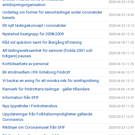
2020-04-23 14:50
antidopningorganisation
Underlag om former för seniortävlingar under coronatider
2020-04-23 14:44
bereds
Ett nytt tävlingskoncept i coronatider
2020-04-23 13:13
Nystartad Kastgrupp för 2008-2009
2020-04-20 12:10
Råd vid sjukdom samt för återgång till träning
2020-04-18 11:33
All tävlingsverksamhet för seniorer (födda 2001 och
2020-04-18 11:14
tidigare) pausas
Korttidsarbete av personal
2020-04-16 11:35
Bli stödmedlem i IFK Göteborg Friidrott
2020-04-06 15:17
Vi backar en aning för att minska risk för smittspridning
2020-04-06 15:12
Ramverk för friidrottens tävlingar - gäller tillsvidare
2020-04-06 14:24
Information från SFIF
2020-04-03 19:37
Nya öppettider i Friidrottenshus
2020-03-30 11:32
Uppdateringar från Folkhälsomyndigheten gällande
2020-03-27 15:57
Coronavirus
Riktlinjer om Coronaviruset från SFIF
2020-03-23 12:47