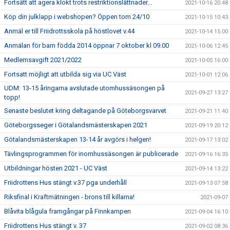
Fortsätt att agera klokt trots restriktionslättnader...
2021-10-16 20:48
Köp din julklapp i webshopen? Öppen tom 24/10
2021-10-15 10:43
Anmäl er till Friidrottsskola på höstlovet v.44
2021-10-14 15:00
Anmälan för barn födda 2014 öppnar 7 oktober kl 09.00
2021-10-06 12:45
Medlemsavgift 2021/2022
2021-10-05 16:00
Fortsatt möjligt att utbilda sig via UC Väst
2021-10-01 12:06
UDM: 13-15 åringarna avslutade utomhussäsongen på
2021-09-27 13:27
topp!
Senaste beslutet kring deltagande på Göteborgsvarvet
2021-09-21 11:40
Göteborgsseger i Götalandsmästerskapen 2021
2021-09-19 20:12
Götalandsmästerskapen 13-14 år avgörs i helgen!
2021-09-17 13:02
Tävlingsprogrammen för inomhussäsongen är publicerade
2021-09-16 16:35
Utbildningar hösten 2021 - UC Väst
2021-09-14 13:22
Friidrottens Hus stängt v.37 pga underhåll
2021-09-13 07:58
Riksfinal i Kraftmätningen - brons till killarna!
2021-09-07
Blåvita blågula framgångar på Finnkampen
2021-09-04 16:10
Friidrottens Hus stängt v. 37
2021-09-02 08:36