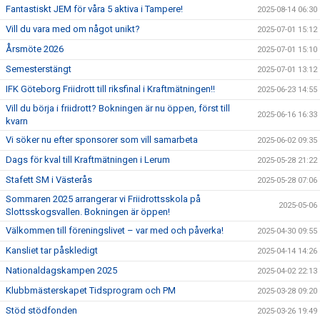
Fantastiskt JEM för våra 5 aktiva i Tampere!
2025-08-14 06:30
Vill du vara med om något unikt?
2025-07-01 15:12
Årsmöte 2026
2025-07-01 15:10
Semesterstängt
2025-07-01 13:12
IFK Göteborg Friidrott till riksfinal i Kraftmätningen!!
2025-06-23 14:55
Vill du börja i friidrott? Bokningen är nu öppen, först till
2025-06-16 16:33
kvarn
Vi söker nu efter sponsorer som vill samarbeta
2025-06-02 09:35
Dags för kval till Kraftmätningen i Lerum
2025-05-28 21:22
Stafett SM i Västerås
2025-05-28 07:06
Sommaren 2025 arrangerar vi Friidrottsskola på
2025-05-06
Slottsskogsvallen. Bokningen är öppen!
Välkommen till föreningslivet – var med och påverka!
2025-04-30 09:55
Kansliet tar påskledigt
2025-04-14 14:26
Nationaldagskampen 2025
2025-04-02 22:13
Klubbmästerskapet Tidsprogram och PM
2025-03-28 09:20
Stöd stödfonden
2025-03-26 19:49