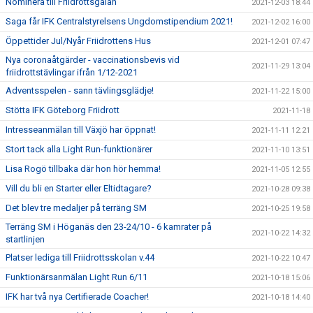
Nominera till Friidrottsgalan
2021-12-03 18:44
Saga får IFK Centralstyrelsens Ungdomstipendium 2021!
2021-12-02 16:00
Öppettider Jul/Nyår Friidrottens Hus
2021-12-01 07:47
Nya coronaåtgärder - vaccinationsbevis vid
2021-11-29 13:04
friidrottstävlingar ifrån 1/12-2021
Adventsspelen - sann tävlingsglädje!
2021-11-22 15:00
Stötta IFK Göteborg Friidrott
2021-11-18
Intresseanmälan till Växjö har öppnat!
2021-11-11 12:21
Stort tack alla Light Run-funktionärer
2021-11-10 13:51
Lisa Rogö tillbaka där hon hör hemma!
2021-11-05 12:55
Vill du bli en Starter eller Eltidtagare?
2021-10-28 09:38
Det blev tre medaljer på terräng SM
2021-10-25 19:58
Terräng SM i Höganäs den 23-24/10 - 6 kamrater på
2021-10-22 14:32
startlinjen
Platser lediga till Friidrottsskolan v.44
2021-10-22 10:47
Funktionärsanmälan Light Run 6/11
2021-10-18 15:06
IFK har två nya Certifierade Coacher!
2021-10-18 14:40