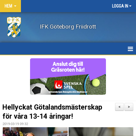
HEM
LOGGA IN
IFK Göteborg Friidrott
HEM
NYHETER
FÖRENINGEN
BÖRJA FRIIDROTTA / BLI MEDLEM
Hellyckat Götalandsmästerskap
<
>
KLÄDER
för våra 13-14 åringar!
2019-03-19 09:32
LEDARE/UTBILDNING