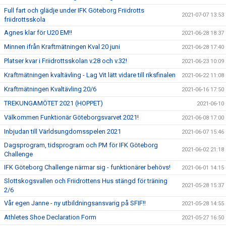
Full fart och glädje under IFK Göteborg Friidrotts
2021-07-07 13:53
friidrottsskola
Agnes klar för U20 EM!!
2021-06-28 18:37
Minnen ifrån Kraftmätningen Kval 20 juni
2021-06-28 17:40
Platser kvar i Friidrottsskolan v.28 och v.32!
2021-06-23 10:09
Kraftmätningen kvaltävling - Lag Vit lätt vidare till riksfinalen
2021-06-22 11:08
Kraftmätningen Kvaltävling 20/6
2021-06-16 17:50
TREKUNGAMÖTET 2021 (HOPPET)
2021-06-10
Välkommen Funktionär Göteborgsvarvet 2021!
2021-06-08 17:00
Inbjudan till Världsungdomsspelen 2021
2021-06-07 15:46
Dagsprogram, tidsprogram och PM för IFK Göteborg
2021-06-02 21:18
Challenge
IFK Göteborg Challenge närmar sig - funktionärer behövs!
2021-06-01 14:15
Slottskogsvallen och Friidrottens Hus stängd för träning
2021-05-28 15:37
2/6
Vår egen Janne - ny utbildningsansvarig på SFIF!!
2021-05-28 14:55
Athletes Shoe Declaration Form
2021-05-27 16:50