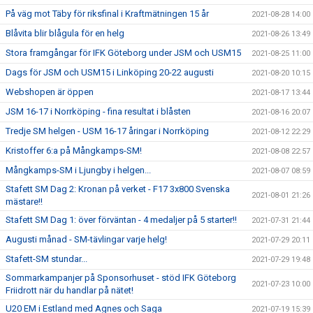
På väg mot Täby för riksfinal i Kraftmätningen 15 år
2021-08-28 14:00
Blåvita blir blågula för en helg
2021-08-26 13:49
Stora framgångar för IFK Göteborg under JSM och USM15
2021-08-25 11:00
Dags för JSM och USM15 i Linköping 20-22 augusti
2021-08-20 10:15
Webshopen är öppen
2021-08-17 13:44
JSM 16-17 i Norrköping - fina resultat i blåsten
2021-08-16 20:07
Tredje SM helgen - USM 16-17 åringar i Norrköping
2021-08-12 22:29
Kristoffer 6:a på Mångkamps-SM!
2021-08-08 22:57
Mångkamps-SM i Ljungby i helgen...
2021-08-07 08:59
Stafett SM Dag 2: Kronan på verket - F17 3x800 Svenska
2021-08-01 21:26
mästare!!
Stafett SM Dag 1: över förväntan - 4 medaljer på 5 starter!!
2021-07-31 21:44
Augusti månad - SM-tävlingar varje helg!
2021-07-29 20:11
Stafett-SM stundar...
2021-07-29 19:48
Sommarkampanjer på Sponsorhuset - stöd IFK Göteborg
2021-07-23 10:00
Friidrott när du handlar på nätet!
U20 EM i Estland med Agnes och Saga
2021-07-19 15:39