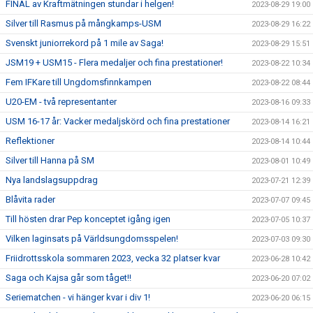
FINAL av Kraftmätningen stundar i helgen!
2023-08-29 19:00
Silver till Rasmus på mångkamps-USM
2023-08-29 16:22
Svenskt juniorrekord på 1 mile av Saga!
2023-08-29 15:51
JSM19 + USM15 - Flera medaljer och fina prestationer!
2023-08-22 10:34
Fem IFKare till Ungdomsfinnkampen
2023-08-22 08:44
U20-EM - två representanter
2023-08-16 09:33
USM 16-17 år: Vacker medaljskörd och fina prestationer
2023-08-14 16:21
Reflektioner
2023-08-14 10:44
Silver till Hanna på SM
2023-08-01 10:49
Nya landslagsuppdrag
2023-07-21 12:39
Blåvita rader
2023-07-07 09:45
Till hösten drar Pep konceptet igång igen
2023-07-05 10:37
Vilken laginsats på Världsungdomsspelen!
2023-07-03 09:30
Friidrottsskola sommaren 2023, vecka 32 platser kvar
2023-06-28 10:42
Saga och Kajsa går som tåget!!
2023-06-20 07:02
Seriematchen - vi hänger kvar i div 1!
2023-06-20 06:15