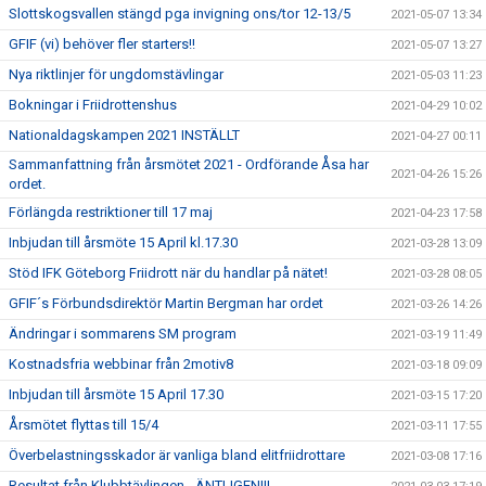
Slottskogsvallen stängd pga invigning ons/tor 12-13/5
2021-05-07 13:34
GFIF (vi) behöver fler starters!!
2021-05-07 13:27
Nya riktlinjer för ungdomstävlingar
2021-05-03 11:23
Bokningar i Friidrottenshus
2021-04-29 10:02
Nationaldagskampen 2021 INSTÄLLT
2021-04-27 00:11
Sammanfattning från årsmötet 2021 - Ordförande Åsa har
2021-04-26 15:26
ordet.
Förlängda restriktioner till 17 maj
2021-04-23 17:58
Inbjudan till årsmöte 15 April kl.17.30
2021-03-28 13:09
Stöd IFK Göteborg Friidrott när du handlar på nätet!
2021-03-28 08:05
GFIF´s Förbundsdirektör Martin Bergman har ordet
2021-03-26 14:26
Ändringar i sommarens SM program
2021-03-19 11:49
Kostnadsfria webbinar från 2motiv8
2021-03-18 09:09
Inbjudan till årsmöte 15 April 17.30
2021-03-15 17:20
Årsmötet flyttas till 15/4
2021-03-11 17:55
Överbelastningsskador är vanliga bland elitfriidrottare
2021-03-08 17:16
Resultat från Klubbtävlingen - ÄNTLIGEN!!!