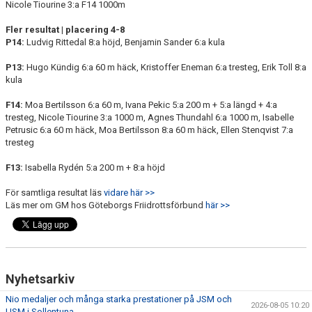
Nicole Tiourine 3:a F14 1000m
Fler resultat | placering 4-8
P14:
Ludvig Rittedal 8:a höjd, Benjamin Sander 6:a kula
P13:
Hugo Kündig 6:a 60 m häck, Kristoffer Eneman 6:a tresteg, Erik Toll 8:a
kula
F14:
Moa Bertilsson 6:a 60 m, Ivana Pekic 5:a 200 m + 5:a längd + 4:a
tresteg, Nicole Tiourine 3:a 1000 m, Agnes Thundahl 6:a 1000 m, Isabelle
Petrusic 6:a 60 m häck, Moa Bertilsson 8:a 60 m häck, Ellen Stenqvist 7:a
tresteg
F13:
Isabella Rydén 5:a 200 m + 8:a höjd
För samtliga resultat läs
vidare här >>
Läs mer om GM hos Göteborgs Friidrottsförbund
här >>
Nyhetsarkiv
Nio medaljer och många starka prestationer på JSM och
2026-08-05 10:20
USM i Sollentuna