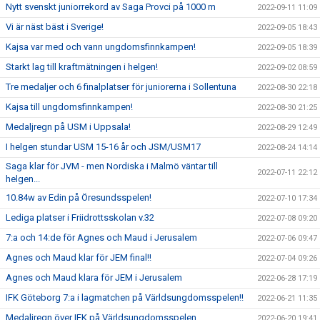
Nytt svenskt juniorrekord av Saga Provci på 1000 m
2022-09-11 11:09
Vi är näst bäst i Sverige!
2022-09-05 18:43
Kajsa var med och vann ungdomsfinnkampen!
2022-09-05 18:39
Starkt lag till kraftmätningen i helgen!
2022-09-02 08:59
Tre medaljer och 6 finalplatser för juniorerna i Sollentuna
2022-08-30 22:18
Kajsa till ungdomsfinnkampen!
2022-08-30 21:25
Medaljregn på USM i Uppsala!
2022-08-29 12:49
I helgen stundar USM 15-16 år och JSM/USM17
2022-08-24 14:14
Saga klar för JVM - men Nordiska i Malmö väntar till
2022-07-11 22:12
helgen...
10.84w av Edin på Öresundsspelen!
2022-07-10 17:34
Lediga platser i Friidrottsskolan v.32
2022-07-08 09:20
7:a och 14:de för Agnes och Maud i Jerusalem
2022-07-06 09:47
Agnes och Maud klar för JEM final!!
2022-07-04 09:26
Agnes och Maud klara för JEM i Jerusalem
2022-06-28 17:19
IFK Göteborg 7:a i lagmatchen på Världsungdomsspelen!!
2022-06-21 11:35
Medaljregn över IFK på Världsungdomsspelen
2022-06-20 19:41