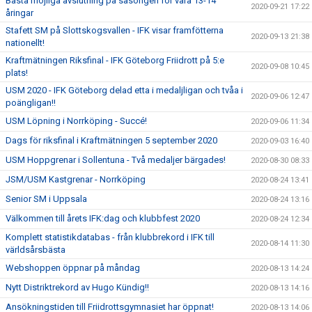
Bästa möjliga avslutning på säsongen för våra 13-14
2020-09-21 17:22
åringar
Stafett SM på Slottskogsvallen - IFK visar framfötterna
2020-09-13 21:38
nationellt!
Kraftmätningen Riksfinal - IFK Göteborg Friidrott på 5:e
2020-09-08 10:45
plats!
USM 2020 - IFK Göteborg delad etta i medaljligan och tvåa i
2020-09-06 12:47
poängligan!!
USM Löpning i Norrköping - Succé!
2020-09-06 11:34
Dags för riksfinal i Kraftmätningen 5 september 2020
2020-09-03 16:40
USM Hoppgrenar i Sollentuna - Två medaljer bärgades!
2020-08-30 08:33
JSM/USM Kastgrenar - Norrköping
2020-08-24 13:41
Senior SM i Uppsala
2020-08-24 13:16
Välkommen till årets IFK:dag och klubbfest 2020
2020-08-24 12:34
Komplett statistikdatabas - från klubbrekord i IFK till
2020-08-14 11:30
världsårsbästa
Webshoppen öppnar på måndag
2020-08-13 14:24
Nytt Distriktrekord av Hugo Kündig!!
2020-08-13 14:16
Ansökningstiden till Friidrottsgymnasiet har öppnat!
2020-08-13 14:06