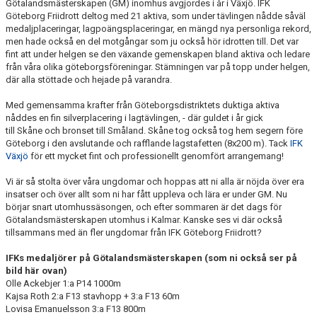
Götalandsmästerskapen (GM) inomhus avgjordes i år i Växjö. IFK
Göteborg Friidrott deltog med 21 aktiva, som under tävlingen nådde såväl
medaljplaceringar, lagpoängsplaceringar, en mängd nya personliga rekord,
men hade också en del motgångar som ju också hör idrotten till. Det var
fint att under helgen se den växande gemenskapen bland aktiva och ledare
från våra olika göteborgsföreningar. Stämningen var på topp under helgen,
där alla stöttade och hejade på varandra.
Med gemensamma krafter från Göteborgsdistriktets duktiga aktiva
nåddes en fin silverplacering i lagtävlingen, - där guldet i år gick
till Skåne och bronset till Småland. Skåne tog också tog hem segern före
Göteborg i den avslutande och rafflande lagstafetten (8x200 m). Tack
IFK
Växjö
för ett mycket fint och professionellt genomfört arrangemang!
Vi är så stolta över våra ungdomar och hoppas att ni alla är nöjda över era
insatser och över allt som ni har fått uppleva och lära er under GM. Nu
börjar snart utomhussäsongen, och efter sommaren är det dags för
Götalandsmästerskapen utomhus i Kalmar. Kanske ses vi där också
tillsammans med än fler ungdomar från IFK Göteborg Friidrott?
IFKs medaljörer på Götalandsmästerskapen (som ni också ser på
bild här ovan)
Olle Ackebjer 1:a P14 1000m
Kajsa Roth 2:a F13 stavhopp + 3:a F13 60m
Lovisa Emanuelsson 3:a F13 800m