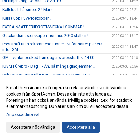
Riktlinjer kring Corona - Covid-19
2020-03-19 14:22
Kallelse till årsmöte 24 Mars
2020-03-17 22:21
Kajsa upp i Sverigetoppen!
2020-03-17 12:44
EXTRAINSATT FRIIDROTTSVECKA I SOMMAR!!
2020-03-13 11:56
Götalandsmästerskapen Inomhus 2020 ställs in!
2020-03-11 16:17
Pressträff utan rekommendationer - Vi fortsätter planera
2020-03-11 14:47
inför GM
GM inväntar besked från dagens pressträff kl 14.00
2020-03-11 09:18
IUSM i Örebro - Dag 1 - Åh, så många glädjeämnen!!
2020-03-07 20:56
Rekordstor trupp till IUSM i Örebro 7-8 mars 2020
2020-03-07 09:55
9 medaljer till våra tävlande på veteran-SM i Malmö!
2020-03-02 10:07
För att hemsidan ska fungera korrekt använder vi nödvändiga
IJSM dag 2 - Lucas och Erik´s tur att persa!
2020-03-01 16:01
cookies från SportAdmin. Dessa går inte att stänga av.
Föreningen kan också använda frivilliga cookies, t.ex. för statistik
IJSM Dag 1 - Pers för Samuel och Linnea!!
2020-02-29 20:45
eller marknadsföring. Du väljer själv om du vill acceptera dessa.
Största truppen genom tiderna från IFK till veteran-SM!
2020-02-29 11:05
Anpassa dina val
Götalandsmästerskapen Inomhus – sista anmälningsdag 4
2020-02-28 14:13
mars
Acceptera nödvändiga
Acceptera alla
Hela 21 kamrater nominerade till IUSM i Örebro 7-8/3!
2020-02-26 11:54