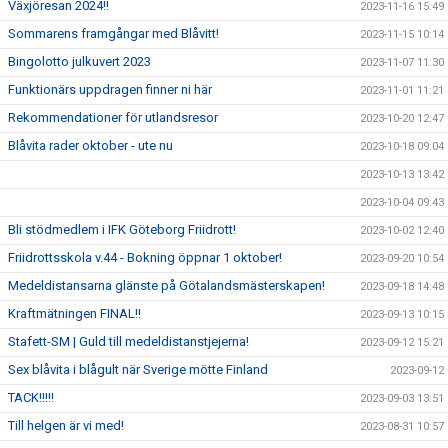
Växjöresan 2024!!
2023-11-16 15:49
Sommarens framgångar med Blåvitt!
2023-11-15 10:14
Bingolotto julkuvert 2023
2023-11-07 11:30
Funktionärs uppdragen finner ni här
2023-11-01 11:21
Rekommendationer för utlandsresor
2023-10-20 12:47
Blåvita rader oktober - ute nu
2023-10-18 09:04
2023-10-13 13:42
2023-10-04 09:43
Bli stödmedlem i IFK Göteborg Friidrott!
2023-10-02 12:40
Friidrottsskola v.44 - Bokning öppnar 1 oktober!
2023-09-20 10:54
Medeldistansarna glänste på Götalandsmästerskapen!
2023-09-18 14:48
Kraftmätningen FINAL!!
2023-09-13 10:15
Stafett-SM | Guld till medeldistanstjejerna!
2023-09-12 15:21
Sex blåvita i blågult när Sverige mötte Finland
2023-09-12
TACK!!!!!
2023-09-03 13:51
Till helgen är vi med!
2023-08-31 10:57