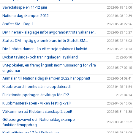
Sävedalsspelen 11-12 juni
2022-06-15 16:00
Nationaldagskampen 2022
2022-06-08 10:39
Stafett SM - Dag 1
2022-05-28 22:26
Div 1 herrar - slagläge inför avgörandet trots vakanser...
2022-05-23 13:27
Stafett DM - nyttig genomkörare inför Stafett SM...
2022-05-22 16:03
Div 1 södra damer - 1p efter trejdeplatsen i halvtid
2022-05-22 14:13
Lyckat tävlings- och träningsläger i Tyskland
2022-05-10
SM-pokalen, en framgångsrik inomhussäsong för våra
2022-05-07 07:15
ungdomar
Anmälan till Nationaldagskampen 2022 har öppnat!
2022-05-04 09:41
Klubbrekord inomhus är nu uppdaterad!
2022-04-25 11:54
Funktionäruppdragen är viktiga för IFK!
2022-04-14
Klubbmästerskapen - vilken festlig kväll!
2022-04-06 15:06
Välkommen på Klubbmästerskap 2 april!
2022-03-31 11:38
Göteborgsvarvet och Nationaldagskampen -
2022-03-28 15:52
funktionärsuppdrag
Kraftmätningen 17 år i Sollentuna
2022-03-28 11:08