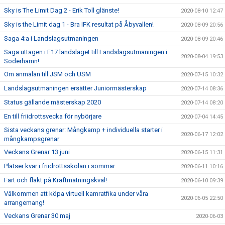
Sky is The Limit Dag 2 - Erik Toll glänste!
2020-08-10 12:47
Sky is the Limit dag 1 - Bra IFK resultat på Åbyvallen!
2020-08-09 20:56
Saga 4:a i Landslagsutmaningen
2020-08-09 20:46
Saga uttagen i F17 landslaget till Landslagsutmaningen i
2020-08-04 19:53
Söderhamn!
Om anmälan till JSM och USM
2020-07-15 10:32
Landslagsutmaningen ersätter Juniormästerskap
2020-07-14 08:36
Status gällande mästerskap 2020
2020-07-14 08:20
En till friidrottsvecka för nybörjare
2020-07-04 14:45
Sista veckans grenar: Mångkamp + individuella starter i
2020-06-17 12:02
mångkampsgrenar
Veckans Grenar 13 juni
2020-06-15 11:31
Platser kvar i friidrottsskolan i sommar
2020-06-11 10:16
Fart och fläkt på Kraftmätningskval!
2020-06-10 09:39
Välkommen att köpa virtuell kamratfika under våra
2020-06-05 22:50
arrangemang!
Veckans Grenar 30 maj
2020-06-03