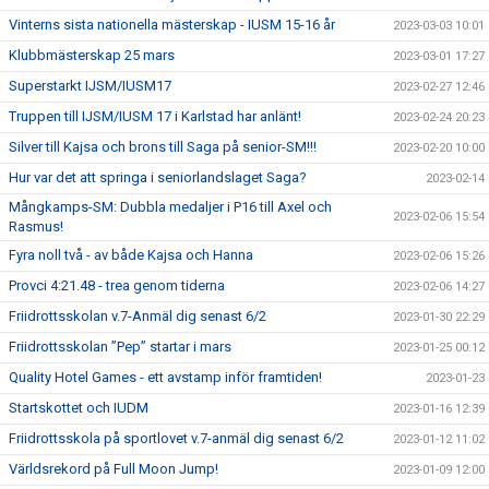
Vinterns sista nationella mästerskap - IUSM 15-16 år
2023-03-03 10:01
Klubbmästerskap 25 mars
2023-03-01 17:27
Superstarkt IJSM/IUSM17
2023-02-27 12:46
Truppen till IJSM/IUSM 17 i Karlstad har anlänt!
2023-02-24 20:23
Silver till Kajsa och brons till Saga på senior-SM!!!
2023-02-20 10:00
Hur var det att springa i seniorlandslaget Saga?
2023-02-14
Mångkamps-SM: Dubbla medaljer i P16 till Axel och
2023-02-06 15:54
Rasmus!
Fyra noll två - av både Kajsa och Hanna
2023-02-06 15:26
Provci 4:21.48 - trea genom tiderna
2023-02-06 14:27
Friidrottsskolan v.7-Anmäl dig senast 6/2
2023-01-30 22:29
Friidrottsskolan ”Pep” startar i mars
2023-01-25 00:12
Quality Hotel Games - ett avstamp inför framtiden!
2023-01-23
Startskottet och IUDM
2023-01-16 12:39
Friidrottsskola på sportlovet v.7-anmäl dig senast 6/2
2023-01-12 11:02
Världsrekord på Full Moon Jump!
2023-01-09 12:00