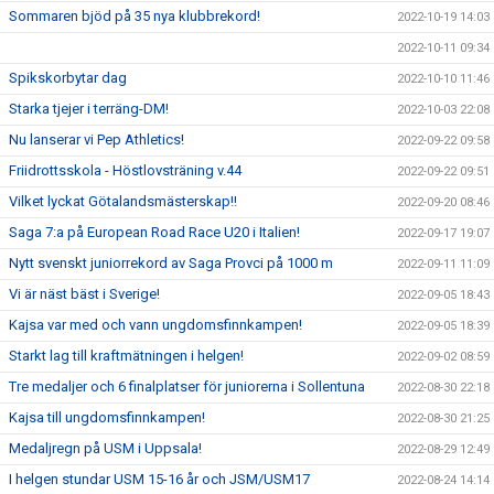
Sommaren bjöd på 35 nya klubbrekord!
2022-10-19 14:03
2022-10-11 09:34
Spikskorbytar dag
2022-10-10 11:46
Starka tjejer i terräng-DM!
2022-10-03 22:08
Nu lanserar vi Pep Athletics!
2022-09-22 09:58
Friidrottsskola - Höstlovsträning v.44
2022-09-22 09:51
Vilket lyckat Götalandsmästerskap!!
2022-09-20 08:46
Saga 7:a på European Road Race U20 i Italien!
2022-09-17 19:07
Nytt svenskt juniorrekord av Saga Provci på 1000 m
2022-09-11 11:09
Vi är näst bäst i Sverige!
2022-09-05 18:43
Kajsa var med och vann ungdomsfinnkampen!
2022-09-05 18:39
Starkt lag till kraftmätningen i helgen!
2022-09-02 08:59
Tre medaljer och 6 finalplatser för juniorerna i Sollentuna
2022-08-30 22:18
Kajsa till ungdomsfinnkampen!
2022-08-30 21:25
Medaljregn på USM i Uppsala!
2022-08-29 12:49
I helgen stundar USM 15-16 år och JSM/USM17
2022-08-24 14:14