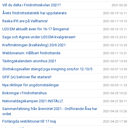
Vill du delta i Friidrottsskolan 2021?
2021-05-20
Årets friidrottsstatistik har uppdaterats
2021-05-19 16:11
Raska IFK:are på Vallhamra!
2021-05-17 19:10
U20 EM aktuellt även för 16-17 åringarna!
2021-05-16 15:11
Saga och Agnes under U20 EM-kvalgränsen!
2021-05-15 23:51
Kraftmätningen (kvaltävling) 20/6 2021
2021-05-12 15:29
Webbinarium: Hållbart friidrottande
2021-05-11 15:21
Tävlingskalendern utomhus 2021
2021-05-07 13:43
Slottskogsvallen stängd pga invigning ons/tor 12-13/5
2021-05-07 13:34
GFIF (vi) behöver fler starters!!
2021-05-07 13:27
Nya riktlinjer för ungdomstävlingar
2021-05-03 11:23
Bokningar i Friidrottenshus
2021-04-29 10:02
Nationaldagskampen 2021 INSTÄLLT
2021-04-27 00:11
Sammanfattning från årsmötet 2021 - Ordförande Åsa har
2021-04-26 15:26
ordet.
Förlängda restriktioner till 17 maj
2021-04-23 17:58