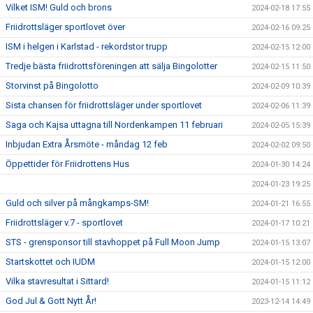
Vilket ISM! Guld och brons
2024-02-18 17:55
Friidrottsläger sportlovet över
2024-02-16 09:25
ISM i helgen i Karlstad - rekordstor trupp
2024-02-15 12:00
Tredje bästa friidrottsföreningen att sälja Bingolotter
2024-02-15 11:50
Storvinst på Bingolotto
2024-02-09 10:39
Sista chansen för friidrottsläger under sportlovet
2024-02-06 11:39
Saga och Kajsa uttagna till Nordenkampen 11 februari
2024-02-05 15:39
Inbjudan Extra Årsmöte - måndag 12 feb
2024-02-02 09:50
Öppettider för Friidrottens Hus
2024-01-30 14:24
2024-01-23 19:25
Guld och silver på mångkamps-SM!
2024-01-21 16:55
Friidrottsläger v.7 - sportlovet
2024-01-17 10:21
STS - grensponsor till stavhoppet på Full Moon Jump
2024-01-15 13:07
Startskottet och IUDM
2024-01-15 12:00
Vilka stavresultat i Sittard!
2024-01-15 11:12
God Jul & Gott Nytt År!
2023-12-14 14:49