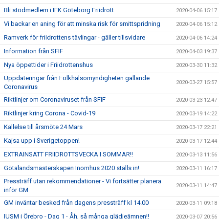
Bli stödmedlem i IFK Göteborg Friidrott
2020-04-06 15:17
Vi backar en aning för att minska risk för smittspridning
2020-04-06 15:12
Ramverk för friidrottens tävlingar - gäller tillsvidare
2020-04-06 14:24
Information från SFIF
2020-04-03 19:37
Nya öppettider i Friidrottenshus
2020-03-30 11:32
Uppdateringar från Folkhälsomyndigheten gällande
2020-03-27 15:57
Coronavirus
Riktlinjer om Coronaviruset från SFIF
2020-03-23 12:47
Riktlinjer kring Corona - Covid-19
2020-03-19 14:22
Kallelse till årsmöte 24 Mars
2020-03-17 22:21
Kajsa upp i Sverigetoppen!
2020-03-17 12:44
EXTRAINSATT FRIIDROTTSVECKA I SOMMAR!!
2020-03-13 11:56
Götalandsmästerskapen Inomhus 2020 ställs in!
2020-03-11 16:17
Pressträff utan rekommendationer - Vi fortsätter planera
2020-03-11 14:47
inför GM
GM inväntar besked från dagens pressträff kl 14.00
2020-03-11 09:18
IUSM i Örebro - Dag 1 - Åh, så många glädjeämnen!!
2020-03-07 20:56