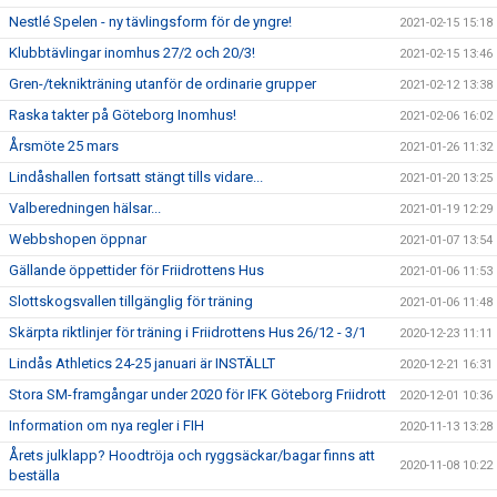
Nestlé Spelen - ny tävlingsform för de yngre!
2021-02-15 15:18
Klubbtävlingar inomhus 27/2 och 20/3!
2021-02-15 13:46
Gren-/teknikträning utanför de ordinarie grupper
2021-02-12 13:38
Raska takter på Göteborg Inomhus!
2021-02-06 16:02
Årsmöte 25 mars
2021-01-26 11:32
Lindåshallen fortsatt stängt tills vidare...
2021-01-20 13:25
Valberedningen hälsar...
2021-01-19 12:29
Webbshopen öppnar
2021-01-07 13:54
Gällande öppettider för Friidrottens Hus
2021-01-06 11:53
Slottskogsvallen tillgänglig för träning
2021-01-06 11:48
Skärpta riktlinjer för träning i Friidrottens Hus 26/12 - 3/1
2020-12-23 11:11
Lindås Athletics 24-25 januari är INSTÄLLT
2020-12-21 16:31
Stora SM-framgångar under 2020 för IFK Göteborg Friidrott
2020-12-01 10:36
Information om nya regler i FIH
2020-11-13 13:28
Årets julklapp? Hoodtröja och ryggsäckar/bagar finns att
2020-11-08 10:22
beställa