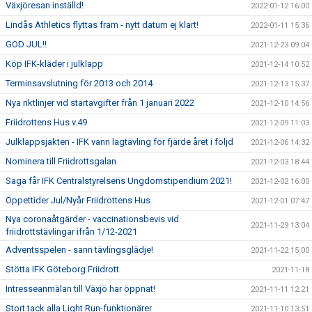
Växjöresan inställd!
2022-01-12 16:00
Lindås Athletics flyttas fram - nytt datum ej klart!
2022-01-11 15:36
GOD JUL!!
2021-12-23 09:04
Köp IFK-kläder i julklapp
2021-12-14 10:52
Terminsavslutning för 2013 och 2014
2021-12-13 15:37
Nya riktlinjer vid startavgifter från 1 januari 2022
2021-12-10 14:56
Friidrottens Hus v.49
2021-12-09 11:03
Julklappsjakten - IFK vann lagtävling för fjärde året i följd
2021-12-06 14:32
Nominera till Friidrottsgalan
2021-12-03 18:44
Saga får IFK Centralstyrelsens Ungdomstipendium 2021!
2021-12-02 16:00
Öppettider Jul/Nyår Friidrottens Hus
2021-12-01 07:47
Nya coronaåtgärder - vaccinationsbevis vid
2021-11-29 13:04
friidrottstävlingar ifrån 1/12-2021
Adventsspelen - sann tävlingsglädje!
2021-11-22 15:00
Stötta IFK Göteborg Friidrott
2021-11-18
Intresseanmälan till Växjö har öppnat!
2021-11-11 12:21
Stort tack alla Light Run-funktionärer
2021-11-10 13:51