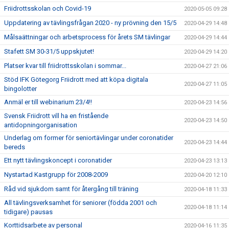
Friidrottsskolan och Covid-19
2020-05-05 09:28
Uppdatering av tävlingsfrågan 2020 - ny prövning den 15/5
2020-04-29 14:48
Målsaättningar och arbetsprocess för årets SM tävlingar
2020-04-29 14:44
Stafett SM 30-31/5 uppskjutet!
2020-04-29 14:20
Platser kvar till friidrottsskolan i sommar...
2020-04-27 21:06
Stöd IFK Götegorg Friidrott med att köpa digitala
2020-04-27 11:05
bingolotter
Anmäl er till webinarium 23/4!!
2020-04-23 14:56
Svensk Friidrott vill ha en fristående
2020-04-23 14:50
antidopningorganisation
Underlag om former för seniortävlingar under coronatider
2020-04-23 14:44
bereds
Ett nytt tävlingskoncept i coronatider
2020-04-23 13:13
Nystartad Kastgrupp för 2008-2009
2020-04-20 12:10
Råd vid sjukdom samt för återgång till träning
2020-04-18 11:33
All tävlingsverksamhet för seniorer (födda 2001 och
2020-04-18 11:14
tidigare) pausas
Korttidsarbete av personal
2020-04-16 11:35