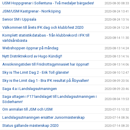
USM Hoppgrenar i Sollentuna - Två medaljer bärgades!
2020-08-30 08:33
JSM/USM Kastgrenar - Norrköping
2020-08-24 13:41
Senior SM i Uppsala
2020-08-24 13:16
Välkommen till årets IFK:dag och klubbfest 2020
2020-08-24 12:34
Komplett statistikdatabas - från klubbrekord i IFK till
2020-08-14 11:30
världsårsbästa
Webshoppen öppnar på måndag
2020-08-13 14:24
Nytt Distriktrekord av Hugo Kündig!!
2020-08-13 14:16
Ansökningstiden till Friidrottsgymnasiet har öppnat!
2020-08-13 14:06
Sky is The Limit Dag 2 - Erik Toll glänste!
2020-08-10 12:47
Sky is the Limit dag 1 - Bra IFK resultat på Åbyvallen!
2020-08-09 20:56
Saga 4:a i Landslagsutmaningen
2020-08-09 20:46
Saga uttagen i F17 landslaget till Landslagsutmaningen i
2020-08-04 19:53
Söderhamn!
Om anmälan till JSM och USM
2020-07-15 10:32
Landslagsutmaningen ersätter Juniormästerskap
2020-07-14 08:36
Status gällande mästerskap 2020
2020-07-14 08:20