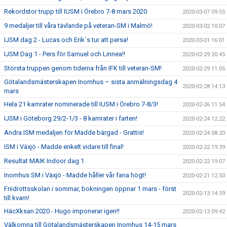
Rekordstor trupp till IUSM i Örebro 7-8 mars 2020
2020-03-07 09:55
9 medaljer till våra tävlande på veteran-SM i Malmö!
2020-03-02 10:07
IJSM dag 2 - Lucas och Erik´s tur att persa!
2020-03-01 16:01
IJSM Dag 1 - Pers för Samuel och Linnea!!
2020-02-29 20:45
Största truppen genom tiderna från IFK till veteran-SM!
2020-02-29 11:05
Götalandsmästerskapen Inomhus – sista anmälningsdag 4
2020-02-28 14:13
mars
Hela 21 kamrater nominerade till IUSM i Örebro 7-8/3!
2020-02-26 11:54
IJSM i Göteborg 29/2-1/3 - 8 kamrater i farten!
2020-02-24 12:22
Andra ISM medaljen för Madde bärgad - Grattis!
2020-02-24 08:20
ISM i Växjö - Madde enkelt vidare till final!
2020-02-22 19:39
Resultat MAIK Indoor dag 1
2020-02-22 19:07
Inomhus SM i Växjö - Madde håller vår fana högt!
2020-02-21 12:50
Friidrottsskolan i sommar, bokningen öppnar 1 mars - först
2020-02-13 14:59
till kvarn!
HäcXksan 2020 - Hugo imponerar igen!!
2020-02-13 09:42
Välkomna till Götalandsmästerskapen Inomhus 14-15 mars