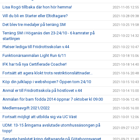
Lisa Rogö tillbaka där hon hör hemma!
2021-11-05 12:55
Vill du bli en Starter eller Eltidtagare?
2021-10-28 09:38
Det blev tre medaljer på terräng SM
2021-10-25 19:58
Terräng SM i Höganäs den 23-24/10 - 6 kamrater på
2021-10-22 14:32
startlinjen
Platser lediga till Friidrottsskolan v.44
2021-10-22 10:47
Funktionärsanmälan Light Run 6/11
2021-10-18 15:06
IFK har två nya Certifierade Coacher!
2021-10-18 14:40
Fortsätt att agera klokt trots restriktionslättnader...
2021-10-16 20:48
Köp din julklapp i webshopen? Öppen tom 24/10
2021-10-15 10:43
Anmäl er till Friidrottsskola på höstlovet v.44
2021-10-14 15:00
Anmälan för barn födda 2014 öppnar 7 oktober kl 09.00
2021-10-06 12:45
Medlemsavgift 2021/2022
2021-10-05 16:00
Fortsatt möjligt att utbilda sig via UC Väst
2021-10-01 12:06
UDM: 13-15 åringarna avslutade utomhussäsongen på
2021-09-27 13:27
topp!
Senaste beslutet kring deltagande på Göteborgsvarvet
2021-09-21 11:40