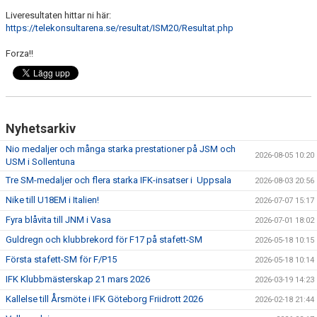
Liveresultaten hittar ni här:
https://telekonsultarena.se/resultat/ISM20/Resultat.php
Forza!!
Nyhetsarkiv
Nio medaljer och många starka prestationer på JSM och
2026-08-05 10:20
USM i Sollentuna
Tre SM-medaljer och flera starka IFK-insatser i Uppsala
2026-08-03 20:56
Nike till U18EM i Italien!
2026-07-07 15:17
Fyra blåvita till JNM i Vasa
2026-07-01 18:02
Guldregn och klubbrekord för F17 på stafett-SM
2026-05-18 10:15
Första stafett-SM för F/P15
2026-05-18 10:14
IFK Klubbmästerskap 21 mars 2026
2026-03-19 14:23
Kallelse till Årsmöte i IFK Göteborg Friidrott 2026
2026-02-18 21:44