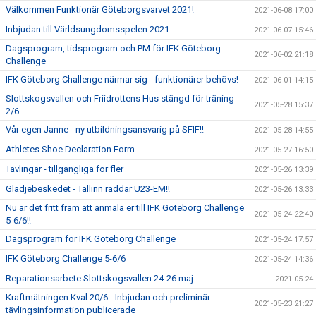
Välkommen Funktionär Göteborgsvarvet 2021!
2021-06-08 17:00
Inbjudan till Världsungdomsspelen 2021
2021-06-07 15:46
Dagsprogram, tidsprogram och PM för IFK Göteborg
2021-06-02 21:18
Challenge
IFK Göteborg Challenge närmar sig - funktionärer behövs!
2021-06-01 14:15
Slottskogsvallen och Friidrottens Hus stängd för träning
2021-05-28 15:37
2/6
Vår egen Janne - ny utbildningsansvarig på SFIF!!
2021-05-28 14:55
Athletes Shoe Declaration Form
2021-05-27 16:50
Tävlingar - tillgängliga för fler
2021-05-26 13:39
Glädjebeskedet - Tallinn räddar U23-EM!!
2021-05-26 13:33
Nu är det fritt fram att anmäla er till IFK Göteborg Challenge
2021-05-24 22:40
5-6/6!!
Dagsprogram för IFK Göteborg Challenge
2021-05-24 17:57
IFK Göteborg Challenge 5-6/6
2021-05-24 14:36
Reparationsarbete Slottskogsvallen 24-26 maj
2021-05-24
Kraftmätningen Kval 20/6 - Inbjudan och preliminär
2021-05-23 21:27
tävlingsinformation publicerade