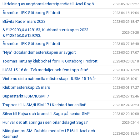
Utdelning av ungdomsledarstipendie till Axel Rogö
2023-05-02 09:27
Årsmöte - IFK Göteborg Friidrott
2023-04-18 19:04
Blåvita Rader mars 2023
2023-03-29 18:47
&#129293;&#128153; Klubbmästerskapen 2023
2023-03-28
&#128153;&#129293;
Årsmöte - IFK Göteborg Friidrott
2023-03-27 16:40
"Nya" Götalandsmästerskapen är avgjort
2023-03-20 17:07
Toomas Tartu ny klubbchef för IFK Göteborg Friidrott
2023-03-20 08:18
IUSM 15-16 år - Två medaljer och fem topp-åtta!
2023-03-07 13:39
Vinterns sista nationella mästerskap - IUSM 15-16 år
2023-03-03 10:01
Klubbmästerskap 25 mars
2023-03-01 17:27
Superstarkt IJSM/IUSM17
2023-02-27 12:46
Truppen till IJSM/IUSM 17 i Karlstad har anlänt!
2023-02-24 20:23
Silver till Kajsa och brons till Saga på senior-SM!!!
2023-02-20 10:00
Hur var det att springa i seniorlandslaget Saga?
2023-02-14
Mångkamps-SM: Dubbla medaljer i P16 till Axel och
2023-02-06 15:54
Rasmus!