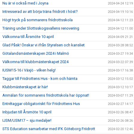
Nu är vi också med i Joyna
2024-04-24 12:19
Intresserad av att börja träna friidrott i höst?
2024-04-19 10:16
Högt tryck på sommarens friidrottsskola
2024-04-12 11:23
Träning under Slottsskogsvallens renovering
2024-04-12 11:00
Välkomna till Årsmöte 10 april
2024-04-09 21:21
Glad Påsk! Önskar vi ifrån Styrelsen och kansliet
2024-03-28 08:52
Götalandsmästerskapen 2024 i Malmö
2024-03-27 19:34
Välkomna till klubbmästerskapet 2024
2024-03-22 07:39
IUSM15-16 i Växjö - vilken helg!
2024-03-17 16:38
Taggar till Friidrottens Hus - kom och hämta
2024-03-12 15:02
Klubbmästerskapet är här!
2024-03-12 10:17
Anmälan för sommarens friidrottskola har öppnat!
2024-03-07 11:29
Entrétaggar obligatoriskt för Friidrottens Hus
2024-02-27 14:17
Inbjudan till Årsmöte 10 april
2024-02-26 08:47
IJSM/USM17 – sju medaljer!
2024-02-26 08:26
STS Education samarbetar med IFK Göteborg Friidrott
2024-02-20 12:46