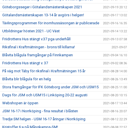
Göteborgsseger i Götalandsmästerskapen 2021
2021-09-19 20:12
Götalandsmästerskapen 13-14 år avgörs i helgen!
2021-09-17 13:02
Tävlingsprogrammen för inomhussäsongen är publicerade
2021-09-16 16:35
Utbildningar hösten 2021 - UC Väst
2021-09-14 13:22
Friidrottens Hus stängt v.37 pga underhåll
2021-09-13 07:58
Riksfinal i Kraftmätningen - brons till killarna!
2021-09-07
Blåvita blågula framgångar på Finnkampen
2021-09-04 16:10
Friidrottens Hus stängt v. 37
2021-09-02 08:36
På väg mot Täby för riksfinal i Kraftmätningen 15 år
2021-08-28 14:00
Blåvita blir blågula för en helg
2021-08-26 13:49
Stora framgångar för IFK Göteborg under JSM och USM15
2021-08-25 11:00
Dags för JSM och USM15 i Linköping 20-22 augusti
2021-08-20 10:15
Webshopen är öppen
2021-08-17 13:44
JSM 16-17 i Norrköping - fina resultat i blåsten
2021-08-16 20:07
Tredje SM helgen - USM 16-17 åringar i Norrköping
2021-08-12 22:29
Kristoffer 6:a på Mångkamps-SM!
2021-08-08 22:57