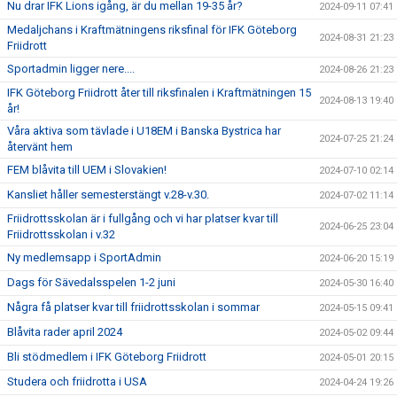
Nu drar IFK Lions igång, är du mellan 19-35 år?
2024-09-11 07:41
Medaljchans i Kraftmätningens riksfinal för IFK Göteborg
2024-08-31 21:23
Friidrott
Sportadmin ligger nere....
2024-08-26 21:23
IFK Göteborg Friidrott åter till riksfinalen i Kraftmätningen 15
2024-08-13 19:40
år!
Våra aktiva som tävlade i U18EM i Banska Bystrica har
2024-07-25 21:24
återvänt hem
FEM blåvita till UEM i Slovakien!
2024-07-10 02:14
Kansliet håller semesterstängt v.28-v.30.
2024-07-02 11:14
Friidrottsskolan är i fullgång och vi har platser kvar till
2024-06-25 23:04
Friidrottsskolan i v.32
Ny medlemsapp i SportAdmin
2024-06-20 15:19
Dags för Sävedalsspelen 1-2 juni
2024-05-30 16:40
Några få platser kvar till friidrottsskolan i sommar
2024-05-15 09:41
Blåvita rader april 2024
2024-05-02 09:44
Bli stödmedlem i IFK Göteborg Friidrott
2024-05-01 20:15
Studera och friidrotta i USA
2024-04-24 19:26