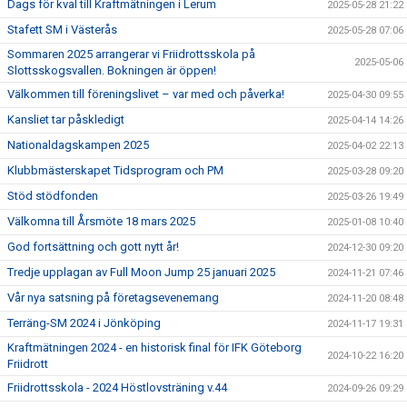
Dags för kval till Kraftmätningen i Lerum
2025-05-28 21:22
Stafett SM i Västerås
2025-05-28 07:06
Sommaren 2025 arrangerar vi Friidrottsskola på
2025-05-06
Slottsskogsvallen. Bokningen är öppen!
Välkommen till föreningslivet – var med och påverka!
2025-04-30 09:55
Kansliet tar påskledigt
2025-04-14 14:26
Nationaldagskampen 2025
2025-04-02 22:13
Klubbmästerskapet Tidsprogram och PM
2025-03-28 09:20
Stöd stödfonden
2025-03-26 19:49
Välkomna till Årsmöte 18 mars 2025
2025-01-08 10:40
God fortsättning och gott nytt år!
2024-12-30 09:20
Tredje upplagan av Full Moon Jump 25 januari 2025
2024-11-21 07:46
Vår nya satsning på företagsevenemang
2024-11-20 08:48
Terräng-SM 2024 i Jönköping
2024-11-17 19:31
Kraftmätningen 2024 - en historisk final för IFK Göteborg
2024-10-22 16:20
Friidrott
Friidrottsskola - 2024 Höstlovsträning v.44
2024-09-26 09:29