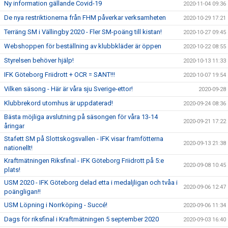
Ny information gällande Covid-19
2020-11-04 09:36
De nya restriktionerna från FHM påverkar verksamheten
2020-10-29 17:21
Terräng SM i Vällingby 2020 - Fler SM-poäng till kistan!
2020-10-27 09:45
Webshoppen för beställning av klubbkläder är öppen
2020-10-22 08:55
Styrelsen behöver hjälp!
2020-10-13 11:33
IFK Göteborg Friidrott + OCR = SANT!!!
2020-10-07 19:54
Vilken säsong - Här är våra sju Sverige-ettor!
2020-09-28
Klubbrekord utomhus är uppdaterad!
2020-09-24 08:36
Bästa möjliga avslutning på säsongen för våra 13-14
2020-09-21 17:22
åringar
Stafett SM på Slottskogsvallen - IFK visar framfötterna
2020-09-13 21:38
nationellt!
Kraftmätningen Riksfinal - IFK Göteborg Friidrott på 5:e
2020-09-08 10:45
plats!
USM 2020 - IFK Göteborg delad etta i medaljligan och tvåa i
2020-09-06 12:47
poängligan!!
USM Löpning i Norrköping - Succé!
2020-09-06 11:34
Dags för riksfinal i Kraftmätningen 5 september 2020
2020-09-03 16:40