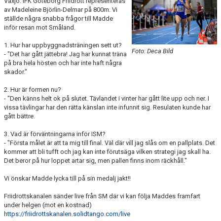
Växjö. IFK Göteborg Friidrott representeras
FUNKTIONÄR
av Madeleine Björlin-Delmar på 800m. Vi
ställde några snabba frågor till Madde
inför resan mot Småland.
BILDGALLERI
1. Hur har uppbyggnadsträningen sett ut?
Foto: Deca Bild
- "Det har gått jättebra! Jag har kunnat träna
på bra hela hösten och har inte haft några
skador."
2. Hur är formen nu?
- "Den känns helt ok på slutet. Tävlandet i vinter har gått lite upp och ner. I
vissa tävlingar har den rätta känslan inte infunnit sig. Resulaten kunde har
gått bättre.
3. Vad är förväntningarna inför ISM?
- "Första målet är att ta mig till final. Väl där vill jag slås om en pallplats. Det
kommer att bli tufft och jag kan inte förutsäga vilken strategi jag skall ha.
Det beror på hur loppet artar sig, men pallen finns inom räckhåll."
Vi önskar Madde lycka till på sin medalj jakt!!
Friidrottskanalen sänder live från SM där vi kan följa Maddes framfart
under helgen (mot en kostnad)
https://friidrottskanalen.solidtango.com/live