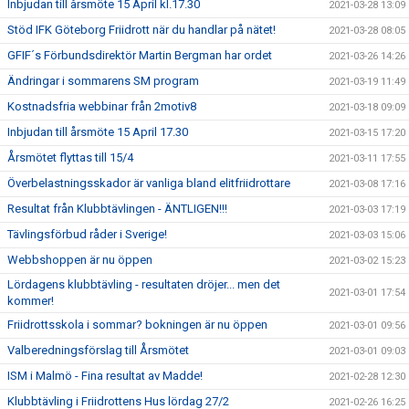
Inbjudan till årsmöte 15 April kl.17.30
2021-03-28 13:09
Stöd IFK Göteborg Friidrott när du handlar på nätet!
2021-03-28 08:05
GFIF´s Förbundsdirektör Martin Bergman har ordet
2021-03-26 14:26
Ändringar i sommarens SM program
2021-03-19 11:49
Kostnadsfria webbinar från 2motiv8
2021-03-18 09:09
Inbjudan till årsmöte 15 April 17.30
2021-03-15 17:20
Årsmötet flyttas till 15/4
2021-03-11 17:55
Överbelastningsskador är vanliga bland elitfriidrottare
2021-03-08 17:16
Resultat från Klubbtävlingen - ÄNTLIGEN!!!
2021-03-03 17:19
Tävlingsförbud råder i Sverige!
2021-03-03 15:06
Webbshoppen är nu öppen
2021-03-02 15:23
Lördagens klubbtävling - resultaten dröjer... men det
2021-03-01 17:54
kommer!
Friidrottsskola i sommar? bokningen är nu öppen
2021-03-01 09:56
Valberedningsförslag till Årsmötet
2021-03-01 09:03
ISM i Malmö - Fina resultat av Madde!
2021-02-28 12:30
Klubbtävling i Friidrottens Hus lördag 27/2
2021-02-26 16:25