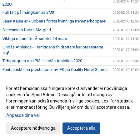
2020-02-07 11:27
2020!
Full fart på mångkamps SM!!
2020-02-03 14:24
Jaaa! Kajsa är klubbens första kvinnliga tremeterhoppare!
2020-02-03 12:34
Decenniets första SM-guld...
2020-01-28 11:09
Viktiga datum för Årsmötet 24 mars
2020-01-27 14:42
Lindås Athletics - Framtidens friidrottare har presenterat
2020-01-27 08:04
sig!
Tidsprogram och PM - Lindås Athletics 2020
2020-01-23 09:42
Fantastiskt fina prestationer av IFK på Quality Hotel Games
2020-01-20 12:04
Cafét i Friidrottens Hus öppnar onsdagar
2020-01-15 12:59
Välkomna till Lindås Athletics-anmälan är öppen!
2020-01-09 13:50
För att hemsidan ska fungera korrekt använder vi nödvändiga
cookies från SportAdmin. Dessa går inte att stänga av.
Gröten och ruschen: framgången fortsätter!
2019-12-17 09:39
Föreningen kan också använda frivilliga cookies, t.ex. för statistik
Terminsavslutning för våra yngsta aktiva födda 2012
2019-12-16 09:29
eller marknadsföring. Du väljer själv om du vill acceptera dessa.
Julklappsjakten - Three on the bounce!!
2019-12-02
Anpassa dina val
Beställning av kläder!
2019-11-28 14:32
Acceptera nödvändiga
Acceptera alla
Det är dags att återanmäla sig till VT-20 (yngre grupper)
2019-11-28 11:42
IFK kommer snart att kalla till årsmöte
2019-11-27 12:08