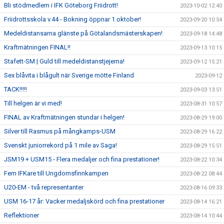
Bli stödmedlem i IFK Göteborg Friidrott!
2023-10-02 12:40
Friidrottsskola v.44 - Bokning öppnar 1 oktober!
2023-09-20 10:54
Medeldistansarna glänste på Götalandsmästerskapen!
2023-09-18 14:48
Kraftmätningen FINAL!!
2023-09-13 10:15
Stafett-SM | Guld till medeldistanstjejerna!
2023-09-12 15:21
Sex blåvita i blågult när Sverige mötte Finland
2023-09-12
TACK!!!!!
2023-09-03 13:51
Till helgen är vi med!
2023-08-31 10:57
FINAL av Kraftmätningen stundar i helgen!
2023-08-29 19:00
Silver till Rasmus på mångkamps-USM
2023-08-29 16:22
Svenskt juniorrekord på 1 mile av Saga!
2023-08-29 15:51
JSM19 + USM15 - Flera medaljer och fina prestationer!
2023-08-22 10:34
Fem IFKare till Ungdomsfinnkampen
2023-08-22 08:44
U20-EM - två representanter
2023-08-16 09:33
USM 16-17 år: Vacker medaljskörd och fina prestationer
2023-08-14 16:21
Reflektioner
2023-08-14 10:44