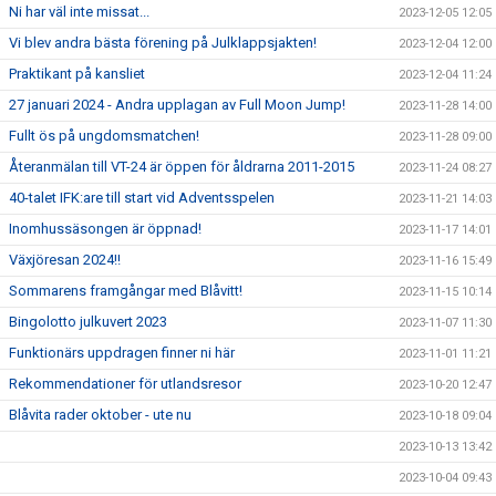
Ni har väl inte missat...
2023-12-05 12:05
Vi blev andra bästa förening på Julklappsjakten!
2023-12-04 12:00
Praktikant på kansliet
2023-12-04 11:24
27 januari 2024 - Andra upplagan av Full Moon Jump!
2023-11-28 14:00
Fullt ös på ungdomsmatchen!
2023-11-28 09:00
Återanmälan till VT-24 är öppen för åldrarna 2011-2015
2023-11-24 08:27
40-talet IFK:are till start vid Adventsspelen
2023-11-21 14:03
Inomhussäsongen är öppnad!
2023-11-17 14:01
Växjöresan 2024!!
2023-11-16 15:49
Sommarens framgångar med Blåvitt!
2023-11-15 10:14
Bingolotto julkuvert 2023
2023-11-07 11:30
Funktionärs uppdragen finner ni här
2023-11-01 11:21
Rekommendationer för utlandsresor
2023-10-20 12:47
Blåvita rader oktober - ute nu
2023-10-18 09:04
2023-10-13 13:42
2023-10-04 09:43