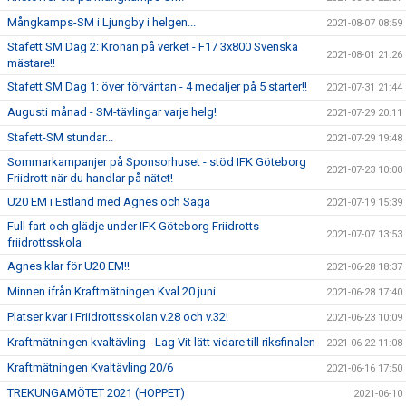
Mångkamps-SM i Ljungby i helgen...
2021-08-07 08:59
Stafett SM Dag 2: Kronan på verket - F17 3x800 Svenska
2021-08-01 21:26
mästare!!
Stafett SM Dag 1: över förväntan - 4 medaljer på 5 starter!!
2021-07-31 21:44
Augusti månad - SM-tävlingar varje helg!
2021-07-29 20:11
Stafett-SM stundar...
2021-07-29 19:48
Sommarkampanjer på Sponsorhuset - stöd IFK Göteborg
2021-07-23 10:00
Friidrott när du handlar på nätet!
U20 EM i Estland med Agnes och Saga
2021-07-19 15:39
Full fart och glädje under IFK Göteborg Friidrotts
2021-07-07 13:53
friidrottsskola
Agnes klar för U20 EM!!
2021-06-28 18:37
Minnen ifrån Kraftmätningen Kval 20 juni
2021-06-28 17:40
Platser kvar i Friidrottsskolan v.28 och v.32!
2021-06-23 10:09
Kraftmätningen kvaltävling - Lag Vit lätt vidare till riksfinalen
2021-06-22 11:08
Kraftmätningen Kvaltävling 20/6
2021-06-16 17:50
TREKUNGAMÖTET 2021 (HOPPET)
2021-06-10