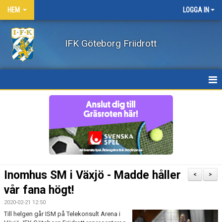
HEM
LOGGA IN
IFK Göteborg Friidrott
HEM
NYHETER
FÖRENINGEN
BÖRJA FRIIDROTTA / BLI MEDLEM
Inomhus SM i Växjö - Madde håller
<
>
KLÄDER
vår fana högt!
2020-02-21 12:50
LEDARE/UTBILDNING
Till helgen går ISM på Telekonsult Arena i