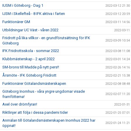
IUSM i Göteborg - Dag 1
2022-03-12 21:30
IJSM i Skellefteå - 8 IFK aktiva i farten
2022-03-12 20:59
Funktionärer GM
2022-03-11 14:56
Utbildningar UC Väst - våren 2022
2022-03-11
Friidrott på lika villkor - en grundförutsättning för IFK
2022-03-09 10:54
Göteborg
IFK Friidrottsskola - sommar 2022
2022-03-08 11:08
Klubbmästerskap - 2 april 2022
2022-03-01 14:24
SM-brons till Madde på nytt pers!!
2022-02-26 14:16
Årsmöte - IFK Göteborg Friidrott
2022-02-21 15:38
Funktionärer Götalandsmästerskapen
2022-02-08 08:48
Göteborg Inomhus - våra yngre ungdomar visade
2022-02-07 11:20
framfötterna!
Axel över drömfyran!
2022-01-31
Riktlinjer att följa i dessa pandemi tider
2022-01-25 07:01
Anmälan till Götalandsmästerskapen Inomhus 2022 har
2022-01-24 11:21
öppnat!