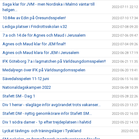
Saga klar för JVM - men Nordiska i Malmö väntar till
2022-07-11 22:12
helgen...
10.84w av Edin på Öresundsspelen!
2022-07-10 17:34
Lediga platser i Friidrottsskolan v.32
2022-07-08 09:20
7:a och 14:de för Agnes och Maud i Jerusalem
2022-07-06 09:47
Agnes och Maud klar för JEM final!!
2022-07-04 09:26
Agnes och Maud klara för JEM i Jerusalem
2022-06-28 17:19
IFK Göteborg 7:a i lagmatchen på Världsungdomsspelen!!
2022-06-21 11:35
Medaljregn över IFK på Världsungdomsspelen
2022-06-20 19:41
Sävedalsspelen 11-12 juni
2022-06-15 16:00
Nationaldagskampen 2022
2022-06-08 10:39
Stafett SM - Dag 1
2022-05-28 22:26
Div 1 herrar - slagläge inför avgörandet trots vakanser...
2022-05-23 13:27
Stafett DM - nyttig genomkörare inför Stafett SM...
2022-05-22 16:03
Div 1 södra damer - 1p efter trejdeplatsen i halvtid
2022-05-22 14:13
Lyckat tävlings- och träningsläger i Tyskland
2022-05-10