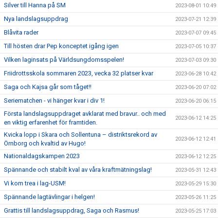
Silver till Hanna på SM
2023-08-01 10:49
Nya landslagsuppdrag
2023-07-21 12:39
Blåvita rader
2023-07-07 09:45
Till hösten drar Pep konceptet igång igen
2023-07-05 10:37
Vilken laginsats på Världsungdomsspelen!
2023-07-03 09:30
Friidrottsskola sommaren 2023, vecka 32 platser kvar
2023-06-28 10:42
Saga och Kajsa går som tåget!!
2023-06-20 07:02
Seriematchen - vi hänger kvar i div 1!
2023-06-20 06:15
Första landslagsuppdraget avklarat med bravur.. och med
2023-06-12 14:25
en viktig erfarenhet för framtiden.
Kvicka lopp i Skara och Sollentuna – distriktsrekord av
2023-06-12 12:41
Örnborg och kvaltid av Hugo!
Nationaldagskampen 2023
2023-06-12 12:25
Spännande och stabilt kval av våra kraftmätningslag!
2023-05-31 12:43
Vi kom trea i lag-USM!
2023-05-29 15:30
Spännande lagtävlingar i helgen!
2023-05-26 11:25
Grattis till landslagsuppdrag, Saga och Rasmus!
2023-05-25 17:03