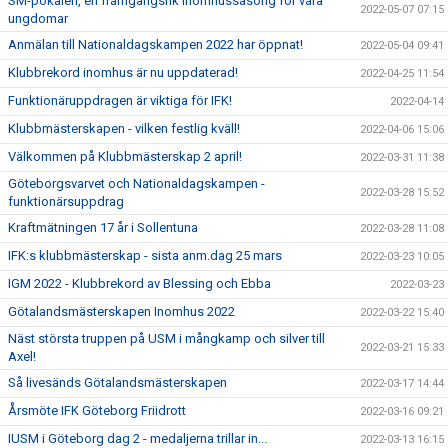
SM-pokalen, en framgångsrik inomhussäsong för våra
2022-05-07 07:15
ungdomar
Anmälan till Nationaldagskampen 2022 har öppnat!
2022-05-04 09:41
Klubbrekord inomhus är nu uppdaterad!
2022-04-25 11:54
Funktionäruppdragen är viktiga för IFK!
2022-04-14
Klubbmästerskapen - vilken festlig kväll!
2022-04-06 15:06
Välkommen på Klubbmästerskap 2 april!
2022-03-31 11:38
Göteborgsvarvet och Nationaldagskampen -
2022-03-28 15:52
funktionärsuppdrag
Kraftmätningen 17 år i Sollentuna
2022-03-28 11:08
IFK:s klubbmästerskap - sista anm.dag 25 mars
2022-03-23 10:05
IGM 2022 - Klubbrekord av Blessing och Ebba
2022-03-23
Götalandsmästerskapen Inomhus 2022
2022-03-22 15:40
Näst största truppen på USM i mångkamp och silver till
2022-03-21 15:33
Axel!
Så livesänds Götalandsmästerskapen
2022-03-17 14:44
Årsmöte IFK Göteborg Friidrott
2022-03-16 09:21
IUSM i Göteborg dag 2 - medaljerna trillar in...
2022-03-13 16:15