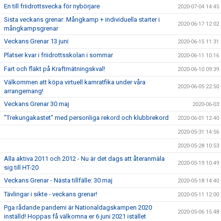
En till friidrottsvecka för nybörjare
2020-07-04 14:45
Sista veckans grenar: Mångkamp + individuella starter i
2020-06-17 12:02
mångkampsgrenar
Veckans Grenar 13 juni
2020-06-15 11:31
Platser kvar i friidrottsskolan i sommar
2020-06-11 10:16
Fart och fläkt på Kraftmätningskval!
2020-06-10 09:39
Välkommen att köpa virtuell kamratfika under våra
2020-06-05 22:50
arrangemang!
Veckans Grenar 30 maj
2020-06-03
"Trekungakastet" med personliga rekord och klubbrekord
2020-06-01 12:40
2020-05-31 14:56
2020-05-28 10:53
Alla aktiva 2011 och 2012 - Nu är det dags att återanmäla
2020-05-19 10:49
sig till HT-20
Veckans Grenar - Nästa tillfälle: 30 maj
2020-05-18 14:40
Tävlingar i sikte - veckans grenar!
2020-05-11 12:00
Pga rådande pandemi är Nationaldagskampen 2020
2020-05-06 15:48
inställd! Hoppas få välkomna er 6 juni 2021 istället