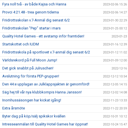
Fyra noll två - av både Kajsa och Hanna
2023-02-06 15:26
Provci 4:21.48 - trea genom tiderna
2023-02-06 14:27
Friidrottsskolan v.7-Anmäl dig senast 6/2
2023-01-30 22:29
Friidrottsskolan ”Pep” startar i mars
2023-01-25 00:12
Quality Hotel Games - ett avstamp inför framtiden!
2023-01-23
Startskottet och IUDM
2023-01-16 12:39
Friidrottsskola på sportlovet v.7-anmäl dig senast 6/2
2023-01-12 11:02
Världsrekord på Full Moon Jump!
2023-01-09 12:00
Det gick snabbt på Julruschen!
2022-12-16
Avslutning för första PEP-gruppen!
2022-12-12 10:54
Den 44:e upplagan av Julklappsjakten är genomförd!
2022-12-05 14:15
Säg hej till vår nya klubbkompis Hanna Jansson!
2022-12-02 14:08
Inomhussäsongen har kickat igång!
2022-11-23 13:33
Extra årsmöte
2022-11-22 20:59
Byter dag på köp/sälj spikskor kvällen
2022-10-31 10:12
Intresseanmälan till Quality Hotel Games har öppnat!
2022-10-24 15:47