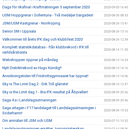
Dags för riksfinal i Kraftmätningen 5 september 2020
2020-09-03 16:40
USM Hoppgrenar i Sollentuna - Två medaljer bärgades!
2020-08-30 08:33
JSM/USM Kastgrenar - Norrköping
2020-08-24 13:41
Senior SM i Uppsala
2020-08-24 13:16
Välkommen till årets IFK:dag och klubbfest 2020
2020-08-24 12:34
Komplett statistikdatabas - från klubbrekord i IFK till
2020-08-14 11:30
världsårsbästa
Webshoppen öppnar på måndag
2020-08-13 14:24
Nytt Distriktrekord av Hugo Kündig!!
2020-08-13 14:16
Ansökningstiden till Friidrottsgymnasiet har öppnat!
2020-08-13 14:06
Sky is The Limit Dag 2 - Erik Toll glänste!
2020-08-10 12:47
Sky is the Limit dag 1 - Bra IFK resultat på Åbyvallen!
2020-08-09 20:56
Saga 4:a i Landslagsutmaningen
2020-08-09 20:46
Saga uttagen i F17 landslaget till Landslagsutmaningen i
2020-08-04 19:53
Söderhamn!
Om anmälan till JSM och USM
2020-07-15 10:32
Landslagsutmaningen ersätter Juniormästerskap
2020-07-14 08:36