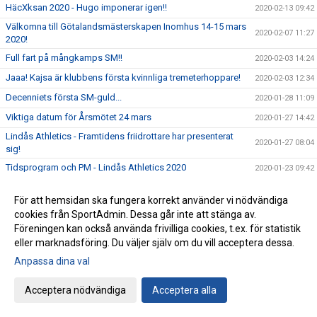
HäcXksan 2020 - Hugo imponerar igen!!
2020-02-13 09:42
Välkomna till Götalandsmästerskapen Inomhus 14-15 mars
2020-02-07 11:27
2020!
Full fart på mångkamps SM!!
2020-02-03 14:24
Jaaa! Kajsa är klubbens första kvinnliga tremeterhoppare!
2020-02-03 12:34
Decenniets första SM-guld...
2020-01-28 11:09
Viktiga datum för Årsmötet 24 mars
2020-01-27 14:42
Lindås Athletics - Framtidens friidrottare har presenterat
2020-01-27 08:04
sig!
Tidsprogram och PM - Lindås Athletics 2020
2020-01-23 09:42
Fantastiskt fina prestationer av IFK på Quality Hotel Games
2020-01-20 12:04
För att hemsidan ska fungera korrekt använder vi nödvändiga
Cafét i Friidrottens Hus öppnar onsdagar
2020-01-15 12:59
cookies från SportAdmin. Dessa går inte att stänga av.
Välkomna till Lindås Athletics-anmälan är öppen!
Föreningen kan också använda frivilliga cookies, t.ex. för statistik
2020-01-09 13:50
eller marknadsföring. Du väljer själv om du vill acceptera dessa.
Gröten och ruschen: framgången fortsätter!
2019-12-17 09:39
Anpassa dina val
Terminsavslutning för våra yngsta aktiva födda 2012
2019-12-16 09:29
Julklappsjakten - Three on the bounce!!
2019-12-02
Acceptera nödvändiga
Acceptera alla
Beställning av kläder!
2019-11-28 14:32