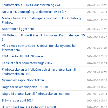
Friidrottsskola - 2024 Höstlovsträning v.44
2024-09-26 09:29
Nu drar IFK Lions igång, är du mellan 19-35 år?
2024-09-11 07:41
Medaljchans i Kraftmätningens riksfinal för IFK Göteborg
2024-08-31 21:23
Friidrott
Sportadmin ligger nere....
2024-08-26 21:23
IFK Göteborg Friidrott åter till riksfinalen i Kraftmätningen 15
2024-08-13 19:40
år!
Våra aktiva som tävlade i U18EM i Banska Bystrica har
2024-07-25 21:24
återvänt hem
FEM blåvita till UEM i Slovakien!
2024-07-10 02:14
Kansliet håller semesterstängt v.28-v.30.
2024-07-02 11:14
Friidrottsskolan är i fullgång och vi har platser kvar till
2024-06-25 23:04
Friidrottsskolan i v.32
Ny medlemsapp i SportAdmin
2024-06-20 15:19
Dags för Sävedalsspelen 1-2 juni
2024-05-30 16:40
Några få platser kvar till friidrottsskolan i sommar
2024-05-15 09:41
Blåvita rader april 2024
2024-05-02 09:44
Bli stödmedlem i IFK Göteborg Friidrott
2024-05-01 20:15