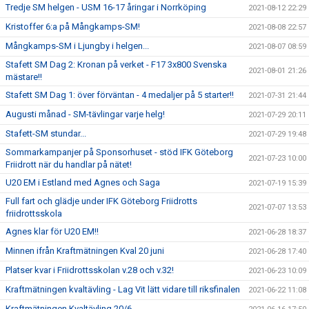
Tredje SM helgen - USM 16-17 åringar i Norrköping
2021-08-12 22:29
Kristoffer 6:a på Mångkamps-SM!
2021-08-08 22:57
Mångkamps-SM i Ljungby i helgen...
2021-08-07 08:59
Stafett SM Dag 2: Kronan på verket - F17 3x800 Svenska
2021-08-01 21:26
mästare!!
Stafett SM Dag 1: över förväntan - 4 medaljer på 5 starter!!
2021-07-31 21:44
Augusti månad - SM-tävlingar varje helg!
2021-07-29 20:11
Stafett-SM stundar...
2021-07-29 19:48
Sommarkampanjer på Sponsorhuset - stöd IFK Göteborg
2021-07-23 10:00
Friidrott när du handlar på nätet!
U20 EM i Estland med Agnes och Saga
2021-07-19 15:39
Full fart och glädje under IFK Göteborg Friidrotts
2021-07-07 13:53
friidrottsskola
Agnes klar för U20 EM!!
2021-06-28 18:37
Minnen ifrån Kraftmätningen Kval 20 juni
2021-06-28 17:40
Platser kvar i Friidrottsskolan v.28 och v.32!
2021-06-23 10:09
Kraftmätningen kvaltävling - Lag Vit lätt vidare till riksfinalen
2021-06-22 11:08
Kraftmätningen Kvaltävling 20/6