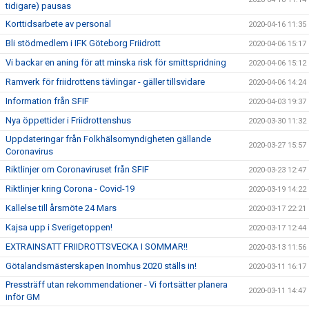
tidigare) pausas
Korttidsarbete av personal
2020-04-16 11:35
Bli stödmedlem i IFK Göteborg Friidrott
2020-04-06 15:17
Vi backar en aning för att minska risk för smittspridning
2020-04-06 15:12
Ramverk för friidrottens tävlingar - gäller tillsvidare
2020-04-06 14:24
Information från SFIF
2020-04-03 19:37
Nya öppettider i Friidrottenshus
2020-03-30 11:32
Uppdateringar från Folkhälsomyndigheten gällande
2020-03-27 15:57
Coronavirus
Riktlinjer om Coronaviruset från SFIF
2020-03-23 12:47
Riktlinjer kring Corona - Covid-19
2020-03-19 14:22
Kallelse till årsmöte 24 Mars
2020-03-17 22:21
Kajsa upp i Sverigetoppen!
2020-03-17 12:44
EXTRAINSATT FRIIDROTTSVECKA I SOMMAR!!
2020-03-13 11:56
Götalandsmästerskapen Inomhus 2020 ställs in!
2020-03-11 16:17
Pressträff utan rekommendationer - Vi fortsätter planera
2020-03-11 14:47
inför GM