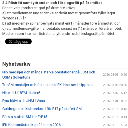
3.4 Rösträtt samt yttrande- och förslagsrätt på årsmötet
För att vara röstberättigad på årsmöte krävs:
a) att medlemmen under det kalenderår mötet genomförs fyller lägst
femton (15) år;
b) att medlemskap har beviljats minst en(1) månader före årsmötet; och
c) att medlemsavgifter har betalats senast en (1) månader före årsmötet.
Medlem som inte har rösträtt har yttrande- och förslagsrätt på mötet.
Nyhetsarkiv
Nio medaljer och många starka prestationer på JSM och
2026-08-05 10:20
USM i Sollentuna
Tre SM-medaljer och flera starka IFK-insatser i Uppsala
2026-08-03 20:56
Nike till U18EM i Italien!
2026-07-07 15:17
Fyra blåvita till JNM i Vasa
2026-07-01 18:02
Guldregn och klubbrekord för F17 på stafett-SM
2026-05-18 10:15
Första stafett-SM för F/P15
2026-05-18 10:14
IFK Klubbmästerskap 21 mars 2026
2026-03-19 14:23