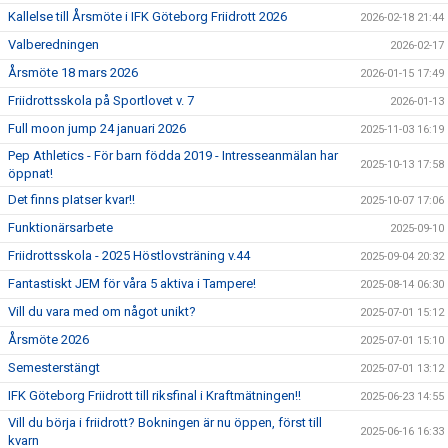
Kallelse till Årsmöte i IFK Göteborg Friidrott 2026
2026-02-18 21:44
Valberedningen
2026-02-17
Årsmöte 18 mars 2026
2026-01-15 17:49
Friidrottsskola på Sportlovet v. 7
2026-01-13
Full moon jump 24 januari 2026
2025-11-03 16:19
Pep Athletics - För barn födda 2019 - Intresseanmälan har
2025-10-13 17:58
öppnat!
Det finns pIatser kvar!!
2025-10-07 17:06
Funktionärsarbete
2025-09-10
Friidrottsskola - 2025 Höstlovsträning v.44
2025-09-04 20:32
Fantastiskt JEM för våra 5 aktiva i Tampere!
2025-08-14 06:30
Vill du vara med om något unikt?
2025-07-01 15:12
Årsmöte 2026
2025-07-01 15:10
Semesterstängt
2025-07-01 13:12
IFK Göteborg Friidrott till riksfinal i Kraftmätningen!!
2025-06-23 14:55
Vill du börja i friidrott? Bokningen är nu öppen, först till
2025-06-16 16:33
kvarn