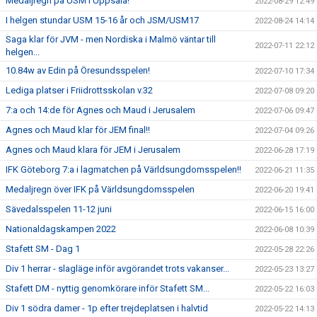
Medaljregn på USM i Uppsala!
2022-08-29 12:49
I helgen stundar USM 15-16 år och JSM/USM17
2022-08-24 14:14
Saga klar för JVM - men Nordiska i Malmö väntar till
2022-07-11 22:12
helgen...
10.84w av Edin på Öresundsspelen!
2022-07-10 17:34
Lediga platser i Friidrottsskolan v.32
2022-07-08 09:20
7:a och 14:de för Agnes och Maud i Jerusalem
2022-07-06 09:47
Agnes och Maud klar för JEM final!!
2022-07-04 09:26
Agnes och Maud klara för JEM i Jerusalem
2022-06-28 17:19
IFK Göteborg 7:a i lagmatchen på Världsungdomsspelen!!
2022-06-21 11:35
Medaljregn över IFK på Världsungdomsspelen
2022-06-20 19:41
Sävedalsspelen 11-12 juni
2022-06-15 16:00
Nationaldagskampen 2022
2022-06-08 10:39
Stafett SM - Dag 1
2022-05-28 22:26
Div 1 herrar - slagläge inför avgörandet trots vakanser...
2022-05-23 13:27
Stafett DM - nyttig genomkörare inför Stafett SM...
2022-05-22 16:03
Div 1 södra damer - 1p efter trejdeplatsen i halvtid
2022-05-22 14:13