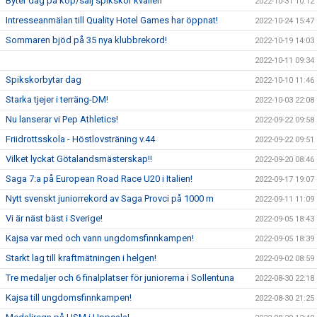
Byter dag på köp/sälj spikskor kvällen
2022-10-31 10:12
Intresseanmälan till Quality Hotel Games har öppnat!
2022-10-24 15:47
Sommaren bjöd på 35 nya klubbrekord!
2022-10-19 14:03
2022-10-11 09:34
Spikskorbytar dag
2022-10-10 11:46
Starka tjejer i terräng-DM!
2022-10-03 22:08
Nu lanserar vi Pep Athletics!
2022-09-22 09:58
Friidrottsskola - Höstlovsträning v.44
2022-09-22 09:51
Vilket lyckat Götalandsmästerskap!!
2022-09-20 08:46
Saga 7:a på European Road Race U20 i Italien!
2022-09-17 19:07
Nytt svenskt juniorrekord av Saga Provci på 1000 m
2022-09-11 11:09
Vi är näst bäst i Sverige!
2022-09-05 18:43
Kajsa var med och vann ungdomsfinnkampen!
2022-09-05 18:39
Starkt lag till kraftmätningen i helgen!
2022-09-02 08:59
Tre medaljer och 6 finalplatser för juniorerna i Sollentuna
2022-08-30 22:18
Kajsa till ungdomsfinnkampen!
2022-08-30 21:25