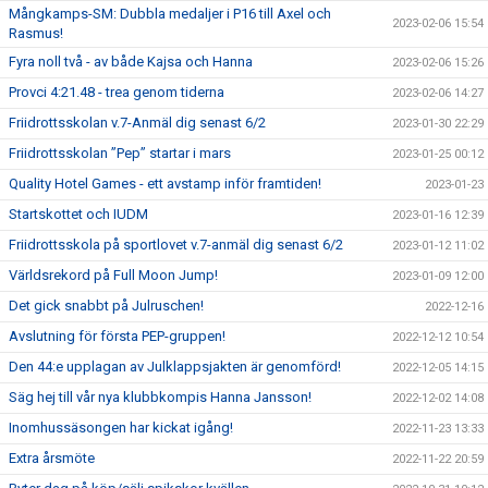
Mångkamps-SM: Dubbla medaljer i P16 till Axel och
2023-02-06 15:54
Rasmus!
Fyra noll två - av både Kajsa och Hanna
2023-02-06 15:26
Provci 4:21.48 - trea genom tiderna
2023-02-06 14:27
Friidrottsskolan v.7-Anmäl dig senast 6/2
2023-01-30 22:29
Friidrottsskolan ”Pep” startar i mars
2023-01-25 00:12
Quality Hotel Games - ett avstamp inför framtiden!
2023-01-23
Startskottet och IUDM
2023-01-16 12:39
Friidrottsskola på sportlovet v.7-anmäl dig senast 6/2
2023-01-12 11:02
Världsrekord på Full Moon Jump!
2023-01-09 12:00
Det gick snabbt på Julruschen!
2022-12-16
Avslutning för första PEP-gruppen!
2022-12-12 10:54
Den 44:e upplagan av Julklappsjakten är genomförd!
2022-12-05 14:15
Säg hej till vår nya klubbkompis Hanna Jansson!
2022-12-02 14:08
Inomhussäsongen har kickat igång!
2022-11-23 13:33
Extra årsmöte
2022-11-22 20:59