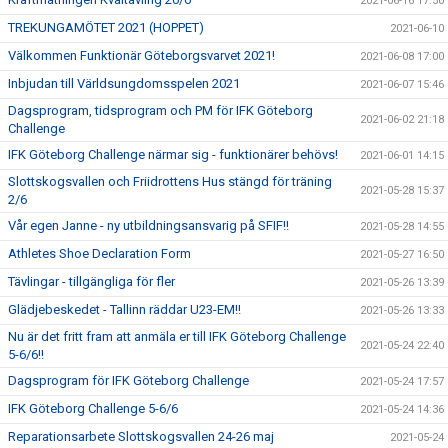
2021-06-16 17:50
TREKUNGAMÖTET 2021 (HOPPET)
2021-06-10
Välkommen Funktionär Göteborgsvarvet 2021!
2021-06-08 17:00
Inbjudan till Världsungdomsspelen 2021
2021-06-07 15:46
Dagsprogram, tidsprogram och PM för IFK Göteborg
2021-06-02 21:18
Challenge
IFK Göteborg Challenge närmar sig - funktionärer behövs!
2021-06-01 14:15
Slottskogsvallen och Friidrottens Hus stängd för träning
2021-05-28 15:37
2/6
Vår egen Janne - ny utbildningsansvarig på SFIF!!
2021-05-28 14:55
Athletes Shoe Declaration Form
2021-05-27 16:50
Tävlingar - tillgängliga för fler
2021-05-26 13:39
Glädjebeskedet - Tallinn räddar U23-EM!!
2021-05-26 13:33
Nu är det fritt fram att anmäla er till IFK Göteborg Challenge
2021-05-24 22:40
5-6/6!!
Dagsprogram för IFK Göteborg Challenge
2021-05-24 17:57
IFK Göteborg Challenge 5-6/6
2021-05-24 14:36
Reparationsarbete Slottskogsvallen 24-26 maj
2021-05-24