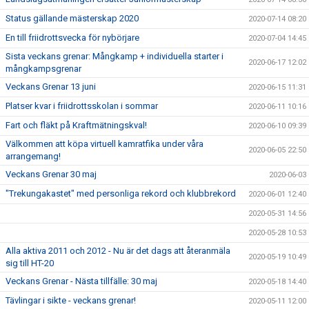
Status gällande mästerskap 2020
2020-07-14 08:20
En till friidrottsvecka för nybörjare
2020-07-04 14:45
Sista veckans grenar: Mångkamp + individuella starter i
2020-06-17 12:02
mångkampsgrenar
Veckans Grenar 13 juni
2020-06-15 11:31
Platser kvar i friidrottsskolan i sommar
2020-06-11 10:16
Fart och fläkt på Kraftmätningskval!
2020-06-10 09:39
Välkommen att köpa virtuell kamratfika under våra
2020-06-05 22:50
arrangemang!
Veckans Grenar 30 maj
2020-06-03
"Trekungakastet" med personliga rekord och klubbrekord
2020-06-01 12:40
2020-05-31 14:56
2020-05-28 10:53
Alla aktiva 2011 och 2012 - Nu är det dags att återanmäla
2020-05-19 10:49
sig till HT-20
Veckans Grenar - Nästa tillfälle: 30 maj
2020-05-18 14:40
Tävlingar i sikte - veckans grenar!
2020-05-11 12:00