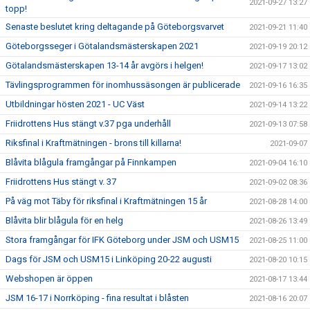
2021-09-27 13:27
topp!
Senaste beslutet kring deltagande på Göteborgsvarvet
2021-09-21 11:40
Göteborgsseger i Götalandsmästerskapen 2021
2021-09-19 20:12
Götalandsmästerskapen 13-14 år avgörs i helgen!
2021-09-17 13:02
Tävlingsprogrammen för inomhussäsongen är publicerade
2021-09-16 16:35
Utbildningar hösten 2021 - UC Väst
2021-09-14 13:22
Friidrottens Hus stängt v.37 pga underhåll
2021-09-13 07:58
Riksfinal i Kraftmätningen - brons till killarna!
2021-09-07
Blåvita blågula framgångar på Finnkampen
2021-09-04 16:10
Friidrottens Hus stängt v. 37
2021-09-02 08:36
På väg mot Täby för riksfinal i Kraftmätningen 15 år
2021-08-28 14:00
Blåvita blir blågula för en helg
2021-08-26 13:49
Stora framgångar för IFK Göteborg under JSM och USM15
2021-08-25 11:00
Dags för JSM och USM15 i Linköping 20-22 augusti
2021-08-20 10:15
Webshopen är öppen
2021-08-17 13:44
JSM 16-17 i Norrköping - fina resultat i blåsten
2021-08-16 20:07