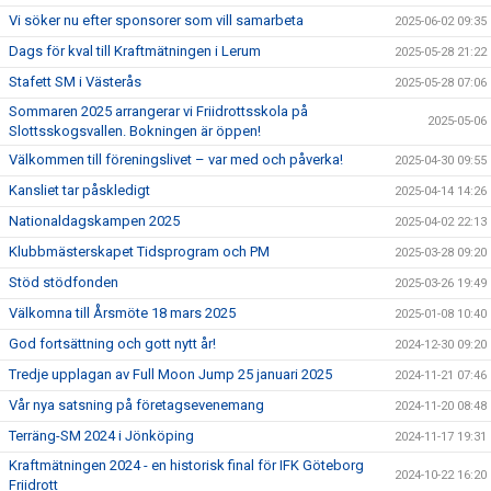
Vi söker nu efter sponsorer som vill samarbeta
2025-06-02 09:35
Dags för kval till Kraftmätningen i Lerum
2025-05-28 21:22
Stafett SM i Västerås
2025-05-28 07:06
Sommaren 2025 arrangerar vi Friidrottsskola på
2025-05-06
Slottsskogsvallen. Bokningen är öppen!
Välkommen till föreningslivet – var med och påverka!
2025-04-30 09:55
Kansliet tar påskledigt
2025-04-14 14:26
Nationaldagskampen 2025
2025-04-02 22:13
Klubbmästerskapet Tidsprogram och PM
2025-03-28 09:20
Stöd stödfonden
2025-03-26 19:49
Välkomna till Årsmöte 18 mars 2025
2025-01-08 10:40
God fortsättning och gott nytt år!
2024-12-30 09:20
Tredje upplagan av Full Moon Jump 25 januari 2025
2024-11-21 07:46
Vår nya satsning på företagsevenemang
2024-11-20 08:48
Terräng-SM 2024 i Jönköping
2024-11-17 19:31
Kraftmätningen 2024 - en historisk final för IFK Göteborg
2024-10-22 16:20
Friidrott