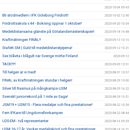
2023-10-04 09:43
Bli stödmedlem i IFK Göteborg Friidrott!
2023-10-02 12:40
Friidrottsskola v.44 - Bokning öppnar 1 oktober!
2023-09-20 10:54
Medeldistansarna glänste på Götalandsmästerskapen!
2023-09-18 14:48
Kraftmätningen FINAL!!
2023-09-13 10:15
Stafett-SM | Guld till medeldistanstjejerna!
2023-09-12 15:21
Sex blåvita i blågult när Sverige mötte Finland
2023-09-12
TACK!!!!!
2023-09-03 13:51
Till helgen är vi med!
2023-08-31 10:57
FINAL av Kraftmätningen stundar i helgen!
2023-08-29 19:00
Silver till Rasmus på mångkamps-USM
2023-08-29 16:22
Svenskt juniorrekord på 1 mile av Saga!
2023-08-29 15:51
JSM19 + USM15 - Flera medaljer och fina prestationer!
2023-08-22 10:34
Fem IFKare till Ungdomsfinnkampen
2023-08-22 08:44
U20-EM - två representanter
2023-08-16 09:33
USM 16-17 år: Vacker medaljskörd och fina prestationer
2023-08-14 16:21