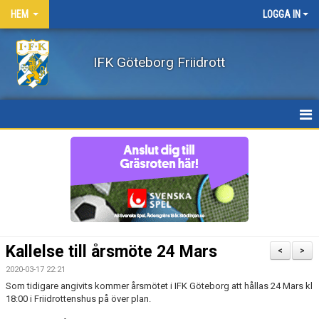
HEM
LOGGA IN
IFK Göteborg Friidrott
HEM
NYHETER
FÖRENINGEN
BÖRJA FRIIDROTTA / BLI MEDLEM
Kallelse till årsmöte 24 Mars
<
>
KLÄDER
2020-03-17 22:21
Som tidigare angivits kommer årsmötet i IFK Göteborg att hållas 24 Mars kl
18:00 i Friidrottenshus på över plan.
LEDARE/UTBILDNING