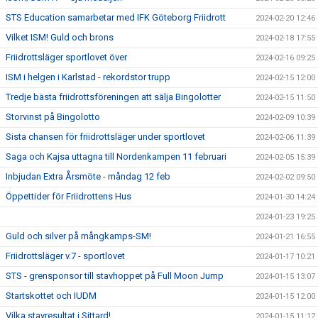
STS Education samarbetar med IFK Göteborg Friidrott
2024-02-20 12:46
Vilket ISM! Guld och brons
2024-02-18 17:55
Friidrottsläger sportlovet över
2024-02-16 09:25
ISM i helgen i Karlstad - rekordstor trupp
2024-02-15 12:00
Tredje bästa friidrottsföreningen att sälja Bingolotter
2024-02-15 11:50
Storvinst på Bingolotto
2024-02-09 10:39
Sista chansen för friidrottsläger under sportlovet
2024-02-06 11:39
Saga och Kajsa uttagna till Nordenkampen 11 februari
2024-02-05 15:39
Inbjudan Extra Årsmöte - måndag 12 feb
2024-02-02 09:50
Öppettider för Friidrottens Hus
2024-01-30 14:24
2024-01-23 19:25
Guld och silver på mångkamps-SM!
2024-01-21 16:55
Friidrottsläger v.7 - sportlovet
2024-01-17 10:21
STS - grensponsor till stavhoppet på Full Moon Jump
2024-01-15 13:07
Startskottet och IUDM
2024-01-15 12:00
Vilka stavresultat i Sittard!
2024-01-15 11:12