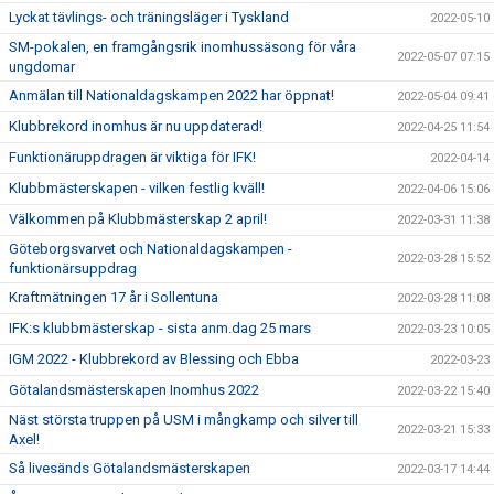
Lyckat tävlings- och träningsläger i Tyskland
2022-05-10
SM-pokalen, en framgångsrik inomhussäsong för våra
2022-05-07 07:15
ungdomar
Anmälan till Nationaldagskampen 2022 har öppnat!
2022-05-04 09:41
Klubbrekord inomhus är nu uppdaterad!
2022-04-25 11:54
Funktionäruppdragen är viktiga för IFK!
2022-04-14
Klubbmästerskapen - vilken festlig kväll!
2022-04-06 15:06
Välkommen på Klubbmästerskap 2 april!
2022-03-31 11:38
Göteborgsvarvet och Nationaldagskampen -
2022-03-28 15:52
funktionärsuppdrag
Kraftmätningen 17 år i Sollentuna
2022-03-28 11:08
IFK:s klubbmästerskap - sista anm.dag 25 mars
2022-03-23 10:05
IGM 2022 - Klubbrekord av Blessing och Ebba
2022-03-23
Götalandsmästerskapen Inomhus 2022
2022-03-22 15:40
Näst största truppen på USM i mångkamp och silver till
2022-03-21 15:33
Axel!
Så livesänds Götalandsmästerskapen
2022-03-17 14:44