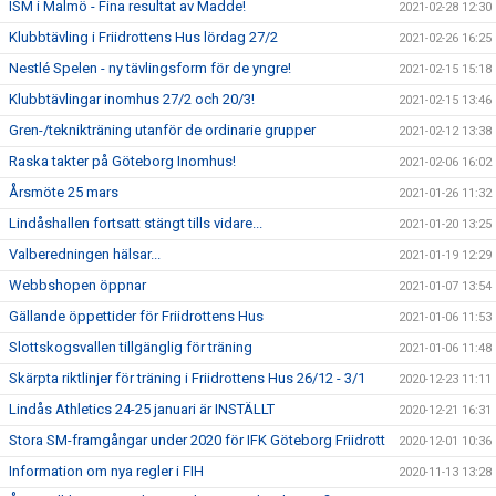
ISM i Malmö - Fina resultat av Madde!
2021-02-28 12:30
Klubbtävling i Friidrottens Hus lördag 27/2
2021-02-26 16:25
Nestlé Spelen - ny tävlingsform för de yngre!
2021-02-15 15:18
Klubbtävlingar inomhus 27/2 och 20/3!
2021-02-15 13:46
Gren-/teknikträning utanför de ordinarie grupper
2021-02-12 13:38
Raska takter på Göteborg Inomhus!
2021-02-06 16:02
Årsmöte 25 mars
2021-01-26 11:32
Lindåshallen fortsatt stängt tills vidare...
2021-01-20 13:25
Valberedningen hälsar...
2021-01-19 12:29
Webbshopen öppnar
2021-01-07 13:54
Gällande öppettider för Friidrottens Hus
2021-01-06 11:53
Slottskogsvallen tillgänglig för träning
2021-01-06 11:48
Skärpta riktlinjer för träning i Friidrottens Hus 26/12 - 3/1
2020-12-23 11:11
Lindås Athletics 24-25 januari är INSTÄLLT
2020-12-21 16:31
Stora SM-framgångar under 2020 för IFK Göteborg Friidrott
2020-12-01 10:36
Information om nya regler i FIH
2020-11-13 13:28