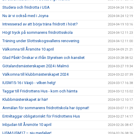
Studera och friidrotta i USA
2024-04-24 19:26
Nu är vi också med i Joyna
2024-04-24 12:19
Intresserad av att börja träna friidrott i höst?
2024-04-19 10:16
Högt tryck på sommarens friidrottsskola
2024-04-12 11:23
Träning under Slottsskogsvallens renovering
2024-04-12 11:00
Välkomna till Årsmöte 10 april
2024-04-09 21:21
Glad Påsk! Önskar vi ifrån Styrelsen och kansliet
2024-03-28 08:52
Götalandsmästerskapen 2024 i Malmö
2024-03-27 19:34
Välkomna till klubbmästerskapet 2024
2024-03-22 07:39
IUSM15-16 i Växjö - vilken helg!
2024-03-17 16:38
Taggar till Friidrottens Hus - kom och hämta
2024-03-12 15:02
Klubbmästerskapet är här!
2024-03-12 10:17
Anmälan för sommarens friidrottskola har öppnat!
2024-03-07 11:29
Entrétaggar obligatoriskt för Friidrottens Hus
2024-02-27 14:17
Inbjudan till Årsmöte 10 april
2024-02-26 08:47
IJSM/USM17 – sju medaljer!
2024-02-26 08:26