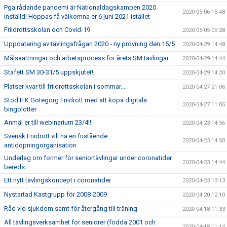
Pga rådande pandemi är Nationaldagskampen 2020
2020-05-06 15:48
inställd! Hoppas få välkomna er 6 juni 2021 istället
Friidrottsskolan och Covid-19
2020-05-05 09:28
Uppdatering av tävlingsfrågan 2020 - ny prövning den 15/5
2020-04-29 14:48
Målsaättningar och arbetsprocess för årets SM tävlingar
2020-04-29 14:44
Stafett SM 30-31/5 uppskjutet!
2020-04-29 14:20
Platser kvar till friidrottsskolan i sommar...
2020-04-27 21:06
Stöd IFK Götegorg Friidrott med att köpa digitala
2020-04-27 11:05
bingolotter
Anmäl er till webinarium 23/4!!
2020-04-23 14:56
Svensk Friidrott vill ha en fristående
2020-04-23 14:50
antidopningorganisation
Underlag om former för seniortävlingar under coronatider
2020-04-23 14:44
bereds
Ett nytt tävlingskoncept i coronatider
2020-04-23 13:13
Nystartad Kastgrupp för 2008-2009
2020-04-20 12:10
Råd vid sjukdom samt för återgång till träning
2020-04-18 11:33
All tävlingsverksamhet för seniorer (födda 2001 och
2020-04-18 11:14