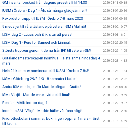
GM inväntar besked från dagens pressträff kl 14.00
2020-03-11 09:18
IUSM i Örebro - Dag 1 - Åh, så många glädjeämnen!!
2020-03-07 20:56
Rekordstor trupp till IUSM i Örebro 7-8 mars 2020
2020-03-07 09:55
9 medaljer till våra tävlande på veteran-SM i Malmö!
2020-03-02 10:07
IJSM dag 2 - Lucas och Erik´s tur att persa!
2020-03-01 16:01
IJSM Dag 1 - Pers för Samuel och Linnea!!
2020-02-29 20:45
Största truppen genom tiderna från IFK till veteran-SM!
2020-02-29 11:05
Götalandsmästerskapen Inomhus – sista anmälningsdag 4
2020-02-28 14:13
mars
Hela 21 kamrater nominerade till IUSM i Örebro 7-8/3!
2020-02-26 11:54
IJSM i Göteborg 29/2-1/3 - 8 kamrater i farten!
2020-02-24 12:22
Andra ISM medaljen för Madde bärgad - Grattis!
2020-02-24 08:20
ISM i Växjö - Madde enkelt vidare till final!
2020-02-22 19:39
Resultat MAIK Indoor dag 1
2020-02-22 19:07
Inomhus SM i Växjö - Madde håller vår fana högt!
2020-02-21 12:50
Friidrottsskolan i sommar, bokningen öppnar 1 mars - först
2020-02-13 14:59
till kvarn!