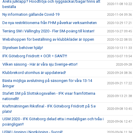
Årets julklapp? Hoodtröja och ryggsäckar/bagar finns att
2020-11-08 10:22
beställa
Ny information gällande Covid-19
2020-11-04 09:36
De nya restriktionerna från FHM påverkar verksamheten
2020-10-29 17:21
Terräng SM i Vällingby 2020 - Fler SM-poäng till kistan!
2020-10-27 09:45
Webshoppen för beställning av klubbkläder är öppen
2020-10-22 08:55
Styrelsen behöver hjälp!
2020-10-13 11:33
IFK Göteborg Friidrott + OCR = SANT!!!
2020-10-07 19:54
Vilken säsong - Här är våra sju Sverige-ettor!
2020-09-28
Klubbrekord utomhus är uppdaterad!
2020-09-24 08:36
Bästa möjliga avslutning på säsongen för våra 13-14
2020-09-21 17:22
åringar
Stafett SM på Slottskogsvallen - IFK visar framfötterna
2020-09-13 21:38
nationellt!
Kraftmätningen Riksfinal - IFK Göteborg Friidrott på 5:e
2020-09-08 10:45
plats!
USM 2020 - IFK Göteborg delad etta i medaljligan och tvåa i
2020-09-06 12:47
poängligan!!
USM Löpning i Norrköping - Succé!
2020-09-06 11:34