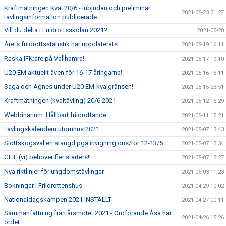
Kraftmätningen Kval 20/6 - Inbjudan och preliminär
2021-05-23 21:27
tävlingsinformation publicerade
Vill du delta i Friidrottsskolan 2021?
2021-05-20
Årets friidrottsstatistik har uppdaterats
2021-05-19 16:11
Raska IFK:are på Vallhamra!
2021-05-17 19:10
U20 EM aktuellt även för 16-17 åringarna!
2021-05-16 15:11
Saga och Agnes under U20 EM-kvalgränsen!
2021-05-15 23:51
Kraftmätningen (kvaltävling) 20/6 2021
2021-05-12 15:29
Webbinarium: Hållbart friidrottande
2021-05-11 15:21
Tävlingskalendern utomhus 2021
2021-05-07 13:43
Slottskogsvallen stängd pga invigning ons/tor 12-13/5
2021-05-07 13:34
GFIF (vi) behöver fler starters!!
2021-05-07 13:27
Nya riktlinjer för ungdomstävlingar
2021-05-03 11:23
Bokningar i Friidrottenshus
2021-04-29 10:02
Nationaldagskampen 2021 INSTÄLLT
2021-04-27 00:11
Sammanfattning från årsmötet 2021 - Ordförande Åsa har
2021-04-26 15:26
ordet.