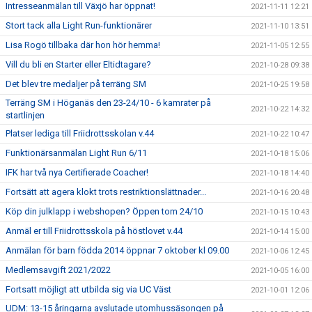
Intresseanmälan till Växjö har öppnat!
2021-11-11 12:21
Stort tack alla Light Run-funktionärer
2021-11-10 13:51
Lisa Rogö tillbaka där hon hör hemma!
2021-11-05 12:55
Vill du bli en Starter eller Eltidtagare?
2021-10-28 09:38
Det blev tre medaljer på terräng SM
2021-10-25 19:58
Terräng SM i Höganäs den 23-24/10 - 6 kamrater på
2021-10-22 14:32
startlinjen
Platser lediga till Friidrottsskolan v.44
2021-10-22 10:47
Funktionärsanmälan Light Run 6/11
2021-10-18 15:06
IFK har två nya Certifierade Coacher!
2021-10-18 14:40
Fortsätt att agera klokt trots restriktionslättnader...
2021-10-16 20:48
Köp din julklapp i webshopen? Öppen tom 24/10
2021-10-15 10:43
Anmäl er till Friidrottsskola på höstlovet v.44
2021-10-14 15:00
Anmälan för barn födda 2014 öppnar 7 oktober kl 09.00
2021-10-06 12:45
Medlemsavgift 2021/2022
2021-10-05 16:00
Fortsatt möjligt att utbilda sig via UC Väst
2021-10-01 12:06
UDM: 13-15 åringarna avslutade utomhussäsongen på