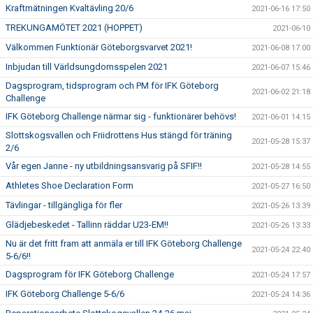
Kraftmätningen Kvaltävling 20/6
2021-06-16 17:50
TREKUNGAMÖTET 2021 (HOPPET)
2021-06-10
Välkommen Funktionär Göteborgsvarvet 2021!
2021-06-08 17:00
Inbjudan till Världsungdomsspelen 2021
2021-06-07 15:46
Dagsprogram, tidsprogram och PM för IFK Göteborg
2021-06-02 21:18
Challenge
IFK Göteborg Challenge närmar sig - funktionärer behövs!
2021-06-01 14:15
Slottskogsvallen och Friidrottens Hus stängd för träning
2021-05-28 15:37
2/6
Vår egen Janne - ny utbildningsansvarig på SFIF!!
2021-05-28 14:55
Athletes Shoe Declaration Form
2021-05-27 16:50
Tävlingar - tillgängliga för fler
2021-05-26 13:39
Glädjebeskedet - Tallinn räddar U23-EM!!
2021-05-26 13:33
Nu är det fritt fram att anmäla er till IFK Göteborg Challenge
2021-05-24 22:40
5-6/6!!
Dagsprogram för IFK Göteborg Challenge
2021-05-24 17:57
IFK Göteborg Challenge 5-6/6
2021-05-24 14:36