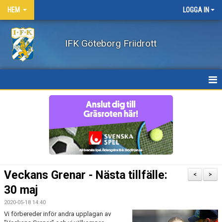
HEM
LOGGA IN
IFK Göteborg Friidrott
HEM
NYHETER
FÖRENINGEN
BÖRJA FRIIDROTTA / BLI MEDLEM
Veckans Grenar - Nästa tillfälle:
<
>
KLÄDER
30 maj
2020-05-18 14:40
LEDARE/UTBILDNING
Vi förbereder inför andra upplagan av