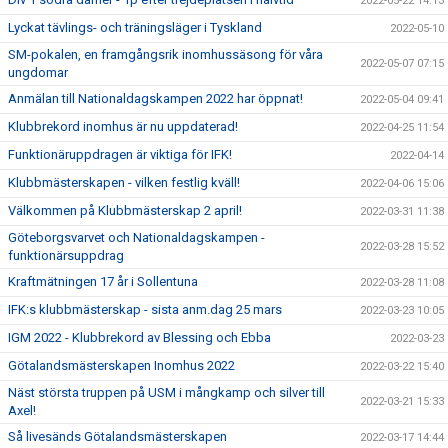
2022-05-22 14:13
Lyckat tävlings- och träningsläger i Tyskland
2022-05-10
SM-pokalen, en framgångsrik inomhussäsong för våra
2022-05-07 07:15
ungdomar
Anmälan till Nationaldagskampen 2022 har öppnat!
2022-05-04 09:41
Klubbrekord inomhus är nu uppdaterad!
2022-04-25 11:54
Funktionäruppdragen är viktiga för IFK!
2022-04-14
Klubbmästerskapen - vilken festlig kväll!
2022-04-06 15:06
Välkommen på Klubbmästerskap 2 april!
2022-03-31 11:38
Göteborgsvarvet och Nationaldagskampen -
2022-03-28 15:52
funktionärsuppdrag
Kraftmätningen 17 år i Sollentuna
2022-03-28 11:08
IFK:s klubbmästerskap - sista anm.dag 25 mars
2022-03-23 10:05
IGM 2022 - Klubbrekord av Blessing och Ebba
2022-03-23
Götalandsmästerskapen Inomhus 2022
2022-03-22 15:40
Näst största truppen på USM i mångkamp och silver till
2022-03-21 15:33
Axel!
Så livesänds Götalandsmästerskapen
2022-03-17 14:44