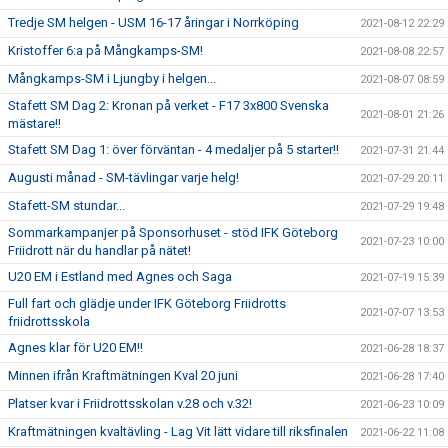
Tredje SM helgen - USM 16-17 åringar i Norrköping
2021-08-12 22:29
Kristoffer 6:a på Mångkamps-SM!
2021-08-08 22:57
Mångkamps-SM i Ljungby i helgen...
2021-08-07 08:59
Stafett SM Dag 2: Kronan på verket - F17 3x800 Svenska
2021-08-01 21:26
mästare!!
Stafett SM Dag 1: över förväntan - 4 medaljer på 5 starter!!
2021-07-31 21:44
Augusti månad - SM-tävlingar varje helg!
2021-07-29 20:11
Stafett-SM stundar...
2021-07-29 19:48
Sommarkampanjer på Sponsorhuset - stöd IFK Göteborg
2021-07-23 10:00
Friidrott när du handlar på nätet!
U20 EM i Estland med Agnes och Saga
2021-07-19 15:39
Full fart och glädje under IFK Göteborg Friidrotts
2021-07-07 13:53
friidrottsskola
Agnes klar för U20 EM!!
2021-06-28 18:37
Minnen ifrån Kraftmätningen Kval 20 juni
2021-06-28 17:40
Platser kvar i Friidrottsskolan v.28 och v.32!
2021-06-23 10:09
Kraftmätningen kvaltävling - Lag Vit lätt vidare till riksfinalen
2021-06-22 11:08