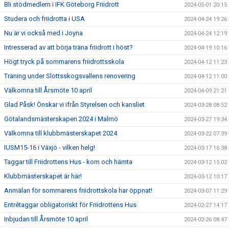
Bli stödmedlem i IFK Göteborg Friidrott
2024-05-01 20:15
Studera och friidrotta i USA
2024-04-24 19:26
Nu är vi också med i Joyna
2024-04-24 12:19
Intresserad av att börja träna friidrott i höst?
2024-04-19 10:16
Högt tryck på sommarens friidrottsskola
2024-04-12 11:23
Träning under Slottsskogsvallens renovering
2024-04-12 11:00
Välkomna till Årsmöte 10 april
2024-04-09 21:21
Glad Påsk! Önskar vi ifrån Styrelsen och kansliet
2024-03-28 08:52
Götalandsmästerskapen 2024 i Malmö
2024-03-27 19:34
Välkomna till klubbmästerskapet 2024
2024-03-22 07:39
IUSM15-16 i Växjö - vilken helg!
2024-03-17 16:38
Taggar till Friidrottens Hus - kom och hämta
2024-03-12 15:02
Klubbmästerskapet är här!
2024-03-12 10:17
Anmälan för sommarens friidrottskola har öppnat!
2024-03-07 11:29
Entrétaggar obligatoriskt för Friidrottens Hus
2024-02-27 14:17
Inbjudan till Årsmöte 10 april
2024-02-26 08:47