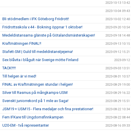
2023-10-13 13:42
2023-10-04 09:43
Bli stödmedlem i IFK Göteborg Friidrott!
2023-10-02 12:40
Friidrottsskola v.44 - Bokning öppnar 1 oktober!
2023-09-20 10:54
Medeldistansarna glänste på Götalandsmästerskapen!
2023-09-18 14:48
Kraftmätningen FINAL!!
2023-09-13 10:15
Stafett-SM | Guld till medeldistanstjejerna!
2023-09-12 15:21
Sex blåvita i blågult när Sverige mötte Finland
2023-09-12
TACK!!!!!
2023-09-03 13:51
Till helgen är vi med!
2023-08-31 10:57
FINAL av Kraftmätningen stundar i helgen!
2023-08-29 19:00
Silver till Rasmus på mångkamps-USM
2023-08-29 16:22
Svenskt juniorrekord på 1 mile av Saga!
2023-08-29 15:51
JSM19 + USM15 - Flera medaljer och fina prestationer!
2023-08-22 10:34
Fem IFKare till Ungdomsfinnkampen
2023-08-22 08:44
U20-EM - två representanter
2023-08-16 09:33