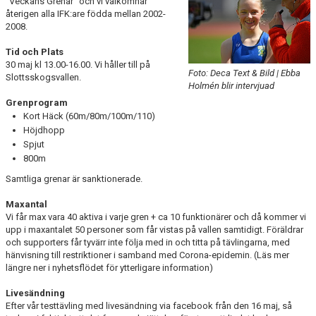
"Veckans Grenar" och vi välkomnar
FUNKTIONÄR
återigen alla IFK:are födda mellan 2002-
2008.
BILDGALLERI
Tid och Plats
30 maj kl 13.00-16.00. Vi håller till på
Foto: Deca Text & Bild | Ebba
Slottsskogsvallen.
Holmén blir intervjuad
Grenprogram
Kort Häck (60m/80m/100m/110)
Höjdhopp
Spjut
800m
Samtliga grenar är sanktionerade.
Maxantal
Vi får max vara 40 aktiva i varje gren + ca 10 funktionärer och då kommer vi
upp i maxantalet 50 personer som får vistas på vallen samtidigt. Föräldrar
och supporters får tyvärr inte följa med in och titta på tävlingarna, med
hänvisning till restriktioner i samband med Corona-epidemin. (Läs mer
längre ner i nyhetsflödet för ytterligare information)
Livesändning
Efter vår testtävling med livesändning via facebook från den 16 maj, så