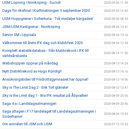
USM Löpning i Norrköping - Succé!
2020-09-06 11:34
Dags för riksfinal i Kraftmätningen 5 september 2020
2020-09-03 16:40
USM Hoppgrenar i Sollentuna - Två medaljer bärgades!
2020-08-30 08:33
JSM/USM Kastgrenar - Norrköping
2020-08-24 13:41
Senior SM i Uppsala
2020-08-24 13:16
Välkommen till årets IFK:dag och klubbfest 2020
2020-08-24 12:34
Komplett statistikdatabas - från klubbrekord i IFK till
2020-08-14 11:30
världsårsbästa
Webshoppen öppnar på måndag
2020-08-13 14:24
Nytt Distriktrekord av Hugo Kündig!!
2020-08-13 14:16
Ansökningstiden till Friidrottsgymnasiet har öppnat!
2020-08-13 14:06
Sky is The Limit Dag 2 - Erik Toll glänste!
2020-08-10 12:47
Sky is the Limit dag 1 - Bra IFK resultat på Åbyvallen!
2020-08-09 20:56
Saga 4:a i Landslagsutmaningen
2020-08-09 20:46
Saga uttagen i F17 landslaget till Landslagsutmaningen i
2020-08-04 19:53
Söderhamn!
Om anmälan till JSM och USM
2020-07-15 10:32