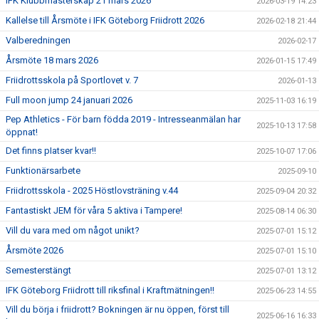
IFK Klubbmästerskap 21 mars 2026
2026-03-19 14:23
Kallelse till Årsmöte i IFK Göteborg Friidrott 2026
2026-02-18 21:44
Valberedningen
2026-02-17
Årsmöte 18 mars 2026
2026-01-15 17:49
Friidrottsskola på Sportlovet v. 7
2026-01-13
Full moon jump 24 januari 2026
2025-11-03 16:19
Pep Athletics - För barn födda 2019 - Intresseanmälan har
2025-10-13 17:58
öppnat!
Det finns pIatser kvar!!
2025-10-07 17:06
Funktionärsarbete
2025-09-10
Friidrottsskola - 2025 Höstlovsträning v.44
2025-09-04 20:32
Fantastiskt JEM för våra 5 aktiva i Tampere!
2025-08-14 06:30
Vill du vara med om något unikt?
2025-07-01 15:12
Årsmöte 2026
2025-07-01 15:10
Semesterstängt
2025-07-01 13:12
IFK Göteborg Friidrott till riksfinal i Kraftmätningen!!
2025-06-23 14:55
Vill du börja i friidrott? Bokningen är nu öppen, först till
2025-06-16 16:33