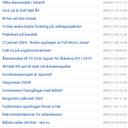
Vilka stavresultat i Sittard!
2024-01-15 11:12
God Jul & Gott Nytt År!
2023-12-14 14:49
Ni har väl inte missat...
2023-12-05 12:05
Vi blev andra bästa förening på Julklappsjakten!
2023-12-04 12:00
Praktikant på kansliet
2023-12-04 11:24
27 januari 2024 - Andra upplagan av Full Moon Jump!
2023-11-28 14:00
Fullt ös på ungdomsmatchen!
2023-11-28 09:00
Återanmälan till VT-24 är öppen för åldrarna 2011-2015
2023-11-24 08:27
40-talet IFK:are till start vid Adventsspelen
2023-11-21 14:03
Inomhussäsongen är öppnad!
2023-11-17 14:01
Växjöresan 2024!!
2023-11-16 15:49
Sommarens framgångar med Blåvitt!
2023-11-15 10:14
Bingolotto julkuvert 2023
2023-11-07 11:30
Funktionärs uppdragen finner ni här
2023-11-01 11:21
Rekommendationer för utlandsresor
2023-10-20 12:47
Blåvita rader oktober - ute nu
2023-10-18 09:04