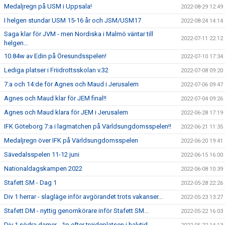
Medaljregn på USM i Uppsala!
2022-08-29 12:49
I helgen stundar USM 15-16 år och JSM/USM17
2022-08-24 14:14
Saga klar för JVM - men Nordiska i Malmö väntar till
2022-07-11 22:12
helgen...
10.84w av Edin på Öresundsspelen!
2022-07-10 17:34
Lediga platser i Friidrottsskolan v.32
2022-07-08 09:20
7:a och 14:de för Agnes och Maud i Jerusalem
2022-07-06 09:47
Agnes och Maud klar för JEM final!!
2022-07-04 09:26
Agnes och Maud klara för JEM i Jerusalem
2022-06-28 17:19
IFK Göteborg 7:a i lagmatchen på Världsungdomsspelen!!
2022-06-21 11:35
Medaljregn över IFK på Världsungdomsspelen
2022-06-20 19:41
Sävedalsspelen 11-12 juni
2022-06-15 16:00
Nationaldagskampen 2022
2022-06-08 10:39
Stafett SM - Dag 1
2022-05-28 22:26
Div 1 herrar - slagläge inför avgörandet trots vakanser...
2022-05-23 13:27
Stafett DM - nyttig genomkörare inför Stafett SM...
2022-05-22 16:03
Div 1 södra damer - 1p efter trejdeplatsen i halvtid