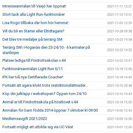
Intresseanmälan till Växjö har öppnat!
2021-11-11 12:21
Stort tack alla Light Run-funktionärer
2021-11-10 13:51
Lisa Rogö tillbaka där hon hör hemma!
2021-11-05 12:55
Vill du bli en Starter eller Eltidtagare?
2021-10-28 09:38
Det blev tre medaljer på terräng SM
2021-10-25 19:58
Terräng SM i Höganäs den 23-24/10 - 6 kamrater på
2021-10-22 14:32
startlinjen
Platser lediga till Friidrottsskolan v.44
2021-10-22 10:47
Funktionärsanmälan Light Run 6/11
2021-10-18 15:06
IFK har två nya Certifierade Coacher!
2021-10-18 14:40
Fortsätt att agera klokt trots restriktionslättnader...
2021-10-16 20:48
Köp din julklapp i webshopen? Öppen tom 24/10
2021-10-15 10:43
Anmäl er till Friidrottsskola på höstlovet v.44
2021-10-14 15:00
Anmälan för barn födda 2014 öppnar 7 oktober kl 09.00
2021-10-06 12:45
Medlemsavgift 2021/2022
2021-10-05 16:00
Fortsatt möjligt att utbilda sig via UC Väst
2021-10-01 12:06