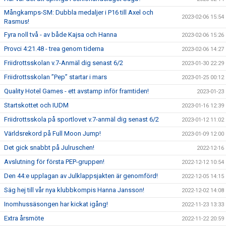
Mångkamps-SM: Dubbla medaljer i P16 till Axel och
2023-02-06 15:54
Rasmus!
Fyra noll två - av både Kajsa och Hanna
2023-02-06 15:26
Provci 4:21.48 - trea genom tiderna
2023-02-06 14:27
Friidrottsskolan v.7-Anmäl dig senast 6/2
2023-01-30 22:29
Friidrottsskolan ”Pep” startar i mars
2023-01-25 00:12
Quality Hotel Games - ett avstamp inför framtiden!
2023-01-23
Startskottet och IUDM
2023-01-16 12:39
Friidrottsskola på sportlovet v.7-anmäl dig senast 6/2
2023-01-12 11:02
Världsrekord på Full Moon Jump!
2023-01-09 12:00
Det gick snabbt på Julruschen!
2022-12-16
Avslutning för första PEP-gruppen!
2022-12-12 10:54
Den 44:e upplagan av Julklappsjakten är genomförd!
2022-12-05 14:15
Säg hej till vår nya klubbkompis Hanna Jansson!
2022-12-02 14:08
Inomhussäsongen har kickat igång!
2022-11-23 13:33
Extra årsmöte
2022-11-22 20:59