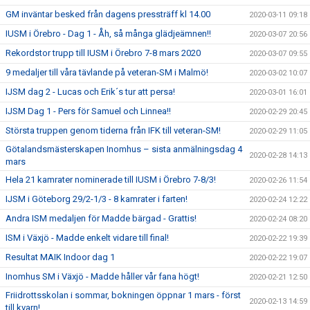
GM inväntar besked från dagens pressträff kl 14.00
2020-03-11 09:18
IUSM i Örebro - Dag 1 - Åh, så många glädjeämnen!!
2020-03-07 20:56
Rekordstor trupp till IUSM i Örebro 7-8 mars 2020
2020-03-07 09:55
9 medaljer till våra tävlande på veteran-SM i Malmö!
2020-03-02 10:07
IJSM dag 2 - Lucas och Erik´s tur att persa!
2020-03-01 16:01
IJSM Dag 1 - Pers för Samuel och Linnea!!
2020-02-29 20:45
Största truppen genom tiderna från IFK till veteran-SM!
2020-02-29 11:05
Götalandsmästerskapen Inomhus – sista anmälningsdag 4
2020-02-28 14:13
mars
Hela 21 kamrater nominerade till IUSM i Örebro 7-8/3!
2020-02-26 11:54
IJSM i Göteborg 29/2-1/3 - 8 kamrater i farten!
2020-02-24 12:22
Andra ISM medaljen för Madde bärgad - Grattis!
2020-02-24 08:20
ISM i Växjö - Madde enkelt vidare till final!
2020-02-22 19:39
Resultat MAIK Indoor dag 1
2020-02-22 19:07
Inomhus SM i Växjö - Madde håller vår fana högt!
2020-02-21 12:50
Friidrottsskolan i sommar, bokningen öppnar 1 mars - först
2020-02-13 14:59
till kvarn!