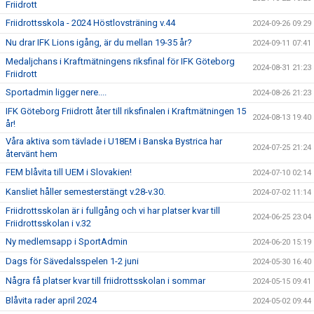
Friidrott
Friidrottsskola - 2024 Höstlovsträning v.44
2024-09-26 09:29
Nu drar IFK Lions igång, är du mellan 19-35 år?
2024-09-11 07:41
Medaljchans i Kraftmätningens riksfinal för IFK Göteborg
2024-08-31 21:23
Friidrott
Sportadmin ligger nere....
2024-08-26 21:23
IFK Göteborg Friidrott åter till riksfinalen i Kraftmätningen 15
2024-08-13 19:40
år!
Våra aktiva som tävlade i U18EM i Banska Bystrica har
2024-07-25 21:24
återvänt hem
FEM blåvita till UEM i Slovakien!
2024-07-10 02:14
Kansliet håller semesterstängt v.28-v.30.
2024-07-02 11:14
Friidrottsskolan är i fullgång och vi har platser kvar till
2024-06-25 23:04
Friidrottsskolan i v.32
Ny medlemsapp i SportAdmin
2024-06-20 15:19
Dags för Sävedalsspelen 1-2 juni
2024-05-30 16:40
Några få platser kvar till friidrottsskolan i sommar
2024-05-15 09:41
Blåvita rader april 2024
2024-05-02 09:44