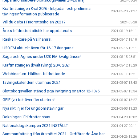
Reparationsarbete Slottskogsvallen 24-26 maj
2021-05-24
Kraftmätningen Kval 20/6 - Inbjudan och preliminär
2021-05-23 21:27
tävlingsinformation publicerade
Vill du delta i Friidrottsskolan 2021?
2021-05-20
Årets friidrottsstatistik har uppdaterats
2021-05-19 16:11
Raska IFK:are på Vallhamra!
2021-05-17 19:10
U20 EM aktuellt även för 16-17 åringarna!
2021-05-16 15:11
Saga och Agnes under U20 EM-kvalgränsen!
2021-05-15 23:51
Kraftmätningen (kvaltävling) 20/6 2021
2021-05-12 15:29
Webbinarium: Hållbart friidrottande
2021-05-11 15:21
Tävlingskalendern utomhus 2021
2021-05-07 13:43
Slottskogsvallen stängd pga invigning ons/tor 12-13/5
2021-05-07 13:34
GFIF (vi) behöver fler starters!!
2021-05-07 13:27
Nya riktlinjer för ungdomstävlingar
2021-05-03 11:23
Bokningar i Friidrottenshus
2021-04-29 10:02
Nationaldagskampen 2021 INSTÄLLT
2021-04-27 00:11
Sammanfattning från årsmötet 2021 - Ordförande Åsa har
2021-04-26 15:26