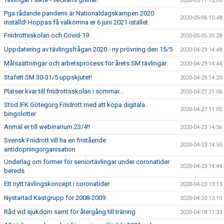
2020-05-11 12:00
Pga rådande pandemi är Nationaldagskampen 2020
2020-05-06 15:48
inställd! Hoppas få välkomna er 6 juni 2021 istället
Friidrottsskolan och Covid-19
2020-05-05 09:28
Uppdatering av tävlingsfrågan 2020 - ny prövning den 15/5
2020-04-29 14:48
Målsaättningar och arbetsprocess för årets SM tävlingar
2020-04-29 14:44
Stafett SM 30-31/5 uppskjutet!
2020-04-29 14:20
Platser kvar till friidrottsskolan i sommar...
2020-04-27 21:06
Stöd IFK Götegorg Friidrott med att köpa digitala
2020-04-27 11:05
bingolotter
Anmäl er till webinarium 23/4!!
2020-04-23 14:56
Svensk Friidrott vill ha en fristående
2020-04-23 14:50
antidopningorganisation
Underlag om former för seniortävlingar under coronatider
2020-04-23 14:44
bereds
Ett nytt tävlingskoncept i coronatider
2020-04-23 13:13
Nystartad Kastgrupp för 2008-2009
2020-04-20 12:10
Råd vid sjukdom samt för återgång till träning
2020-04-18 11:33