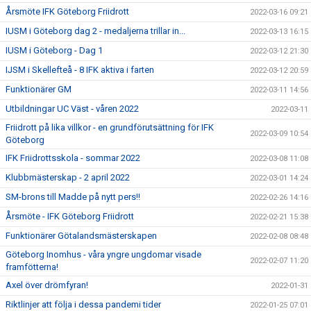
Årsmöte IFK Göteborg Friidrott
2022-03-16 09:21
IUSM i Göteborg dag 2 - medaljerna trillar in...
2022-03-13 16:15
IUSM i Göteborg - Dag 1
2022-03-12 21:30
IJSM i Skellefteå - 8 IFK aktiva i farten
2022-03-12 20:59
Funktionärer GM
2022-03-11 14:56
Utbildningar UC Väst - våren 2022
2022-03-11
Friidrott på lika villkor - en grundförutsättning för IFK
2022-03-09 10:54
Göteborg
IFK Friidrottsskola - sommar 2022
2022-03-08 11:08
Klubbmästerskap - 2 april 2022
2022-03-01 14:24
SM-brons till Madde på nytt pers!!
2022-02-26 14:16
Årsmöte - IFK Göteborg Friidrott
2022-02-21 15:38
Funktionärer Götalandsmästerskapen
2022-02-08 08:48
Göteborg Inomhus - våra yngre ungdomar visade
2022-02-07 11:20
framfötterna!
Axel över drömfyran!
2022-01-31
Riktlinjer att följa i dessa pandemi tider
2022-01-25 07:01