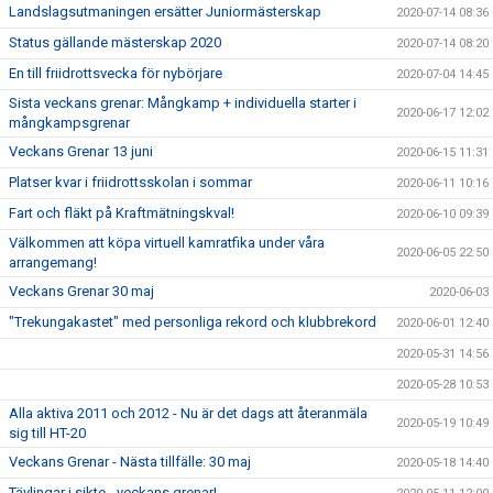
Landslagsutmaningen ersätter Juniormästerskap
2020-07-14 08:36
Status gällande mästerskap 2020
2020-07-14 08:20
En till friidrottsvecka för nybörjare
2020-07-04 14:45
Sista veckans grenar: Mångkamp + individuella starter i
2020-06-17 12:02
mångkampsgrenar
Veckans Grenar 13 juni
2020-06-15 11:31
Platser kvar i friidrottsskolan i sommar
2020-06-11 10:16
Fart och fläkt på Kraftmätningskval!
2020-06-10 09:39
Välkommen att köpa virtuell kamratfika under våra
2020-06-05 22:50
arrangemang!
Veckans Grenar 30 maj
2020-06-03
"Trekungakastet" med personliga rekord och klubbrekord
2020-06-01 12:40
2020-05-31 14:56
2020-05-28 10:53
Alla aktiva 2011 och 2012 - Nu är det dags att återanmäla
2020-05-19 10:49
sig till HT-20
Veckans Grenar - Nästa tillfälle: 30 maj
2020-05-18 14:40
Tävlingar i sikte - veckans grenar!