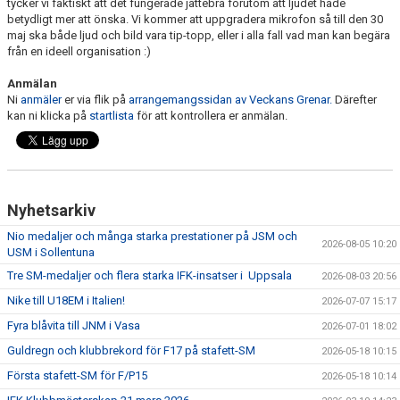
tycker vi faktiskt att det fungerade jättebra förutom att ljudet hade
betydligt mer att önska. Vi kommer att uppgradera mikrofon så till den 30
maj ska både ljud och bild vara tip-topp, eller i alla fall vad man kan begära
från en ideell organisation :)
Anmälan
Ni
anmäler
er via flik på
arrangemangssidan av Veckans Grenar.
Därefter
kan ni klicka på
startlista
för att kontrollera er anmälan.
Nyhetsarkiv
Nio medaljer och många starka prestationer på JSM och
2026-08-05 10:20
USM i Sollentuna
Tre SM-medaljer och flera starka IFK-insatser i Uppsala
2026-08-03 20:56
Nike till U18EM i Italien!
2026-07-07 15:17
Fyra blåvita till JNM i Vasa
2026-07-01 18:02
Guldregn och klubbrekord för F17 på stafett-SM
2026-05-18 10:15
Första stafett-SM för F/P15
2026-05-18 10:14