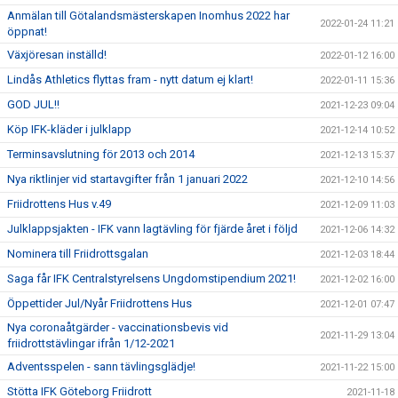
Anmälan till Götalandsmästerskapen Inomhus 2022 har
2022-01-24 11:21
öppnat!
Växjöresan inställd!
2022-01-12 16:00
Lindås Athletics flyttas fram - nytt datum ej klart!
2022-01-11 15:36
GOD JUL!!
2021-12-23 09:04
Köp IFK-kläder i julklapp
2021-12-14 10:52
Terminsavslutning för 2013 och 2014
2021-12-13 15:37
Nya riktlinjer vid startavgifter från 1 januari 2022
2021-12-10 14:56
Friidrottens Hus v.49
2021-12-09 11:03
Julklappsjakten - IFK vann lagtävling för fjärde året i följd
2021-12-06 14:32
Nominera till Friidrottsgalan
2021-12-03 18:44
Saga får IFK Centralstyrelsens Ungdomstipendium 2021!
2021-12-02 16:00
Öppettider Jul/Nyår Friidrottens Hus
2021-12-01 07:47
Nya coronaåtgärder - vaccinationsbevis vid
2021-11-29 13:04
friidrottstävlingar ifrån 1/12-2021
Adventsspelen - sann tävlingsglädje!
2021-11-22 15:00
Stötta IFK Göteborg Friidrott
2021-11-18