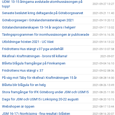
UDM: 13-15 åringarna avslutade utomhussäsongen på
2021-09-27 13:27
topp!
Senaste beslutet kring deltagande på Göteborgsvarvet
2021-09-21 11:40
Göteborgsseger i Götalandsmästerskapen 2021
2021-09-19 20:12
Götalandsmästerskapen 13-14 år avgörs i helgen!
2021-09-17 13:02
Tävlingsprogrammen för inomhussäsongen är publicerade
2021-09-16 16:35
Utbildningar hösten 2021 - UC Väst
2021-09-14 13:22
Friidrottens Hus stängt v.37 pga underhåll
2021-09-13 07:58
Riksfinal i Kraftmätningen - brons till killarna!
2021-09-07
Blåvita blågula framgångar på Finnkampen
2021-09-04 16:10
Friidrottens Hus stängt v. 37
2021-09-02 08:36
På väg mot Täby för riksfinal i Kraftmätningen 15 år
2021-08-28 14:00
Blåvita blir blågula för en helg
2021-08-26 13:49
Stora framgångar för IFK Göteborg under JSM och USM15
2021-08-25 11:00
Dags för JSM och USM15 i Linköping 20-22 augusti
2021-08-20 10:15
Webshopen är öppen
2021-08-17 13:44
JSM 16-17 i Norrköping - fina resultat i blåsten
2021-08-16 20:07