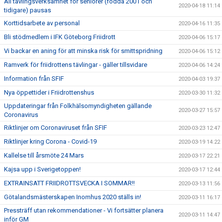
All tävlingsverksamhet för seniorer (födda 2001 och
2020-04-18 11:14
tidigare) pausas
Korttidsarbete av personal
2020-04-16 11:35
Bli stödmedlem i IFK Göteborg Friidrott
2020-04-06 15:17
Vi backar en aning för att minska risk för smittspridning
2020-04-06 15:12
Ramverk för friidrottens tävlingar - gäller tillsvidare
2020-04-06 14:24
Information från SFIF
2020-04-03 19:37
Nya öppettider i Friidrottenshus
2020-03-30 11:32
Uppdateringar från Folkhälsomyndigheten gällande
2020-03-27 15:57
Coronavirus
Riktlinjer om Coronaviruset från SFIF
2020-03-23 12:47
Riktlinjer kring Corona - Covid-19
2020-03-19 14:22
Kallelse till årsmöte 24 Mars
2020-03-17 22:21
Kajsa upp i Sverigetoppen!
2020-03-17 12:44
EXTRAINSATT FRIIDROTTSVECKA I SOMMAR!!
2020-03-13 11:56
Götalandsmästerskapen Inomhus 2020 ställs in!
2020-03-11 16:17
Pressträff utan rekommendationer - Vi fortsätter planera
2020-03-11 14:47
inför GM