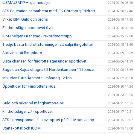
IJSM/USM17 – sju medaljer!
2024-02-26 08:26
STS Education samarbetar med IFK Göteborg Friidrott
2024-02-20 12:46
Vilket ISM! Guld och brons
2024-02-18 17:55
Friidrottsläger sportlovet över
2024-02-16 09:25
ISM i helgen i Karlstad - rekordstor trupp
2024-02-15 12:00
Tredje bästa friidrottsföreningen att sälja Bingolotter
2024-02-15 11:50
Storvinst på Bingolotto
2024-02-09 10:39
Sista chansen för friidrottsläger under sportlovet
2024-02-06 11:39
Saga och Kajsa uttagna till Nordenkampen 11 februari
2024-02-05 15:39
Inbjudan Extra Årsmöte - måndag 12 feb
2024-02-02 09:50
Öppettider för Friidrottens Hus
2024-01-30 14:24
2024-01-23 19:25
Guld och silver på mångkamps-SM!
2024-01-21 16:55
Friidrottsläger v.7 - sportlovet
2024-01-17 10:21
STS - grensponsor till stavhoppet på Full Moon Jump
2024-01-15 13:07
Startskottet och IUDM
2024-01-15 12:00