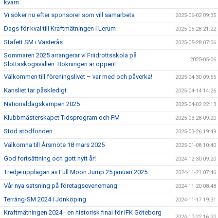
kvarn
Vi söker nu efter sponsorer som vill samarbeta
2025-06-02 09:35
Dags för kval till Kraftmätningen i Lerum
2025-05-28 21:22
Stafett SM i Västerås
2025-05-28 07:06
Sommaren 2025 arrangerar vi Friidrottsskola på
2025-05-06
Slottsskogsvallen. Bokningen är öppen!
Välkommen till föreningslivet – var med och påverka!
2025-04-30 09:55
Kansliet tar påskledigt
2025-04-14 14:26
Nationaldagskampen 2025
2025-04-02 22:13
Klubbmästerskapet Tidsprogram och PM
2025-03-28 09:20
Stöd stödfonden
2025-03-26 19:49
Välkomna till Årsmöte 18 mars 2025
2025-01-08 10:40
God fortsättning och gott nytt år!
2024-12-30 09:20
Tredje upplagan av Full Moon Jump 25 januari 2025
2024-11-21 07:46
Vår nya satsning på företagsevenemang
2024-11-20 08:48
Terräng-SM 2024 i Jönköping
2024-11-17 19:31
Kraftmätningen 2024 - en historisk final för IFK Göteborg
2024-10-22 16:20