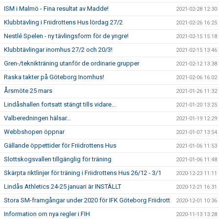
ISM i Malmö - Fina resultat av Madde!
2021-02-28 12:30
Klubbtävling i Friidrottens Hus lördag 27/2
2021-02-26 16:25
Nestlé Spelen - ny tävlingsform för de yngre!
2021-02-15 15:18
Klubbtävlingar inomhus 27/2 och 20/3!
2021-02-15 13:46
Gren-/teknikträning utanför de ordinarie grupper
2021-02-12 13:38
Raska takter på Göteborg Inomhus!
2021-02-06 16:02
Årsmöte 25 mars
2021-01-26 11:32
Lindåshallen fortsatt stängt tills vidare...
2021-01-20 13:25
Valberedningen hälsar...
2021-01-19 12:29
Webbshopen öppnar
2021-01-07 13:54
Gällande öppettider för Friidrottens Hus
2021-01-06 11:53
Slottskogsvallen tillgänglig för träning
2021-01-06 11:48
Skärpta riktlinjer för träning i Friidrottens Hus 26/12 - 3/1
2020-12-23 11:11
Lindås Athletics 24-25 januari är INSTÄLLT
2020-12-21 16:31
Stora SM-framgångar under 2020 för IFK Göteborg Friidrott
2020-12-01 10:36
Information om nya regler i FIH
2020-11-13 13:28