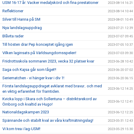
USM 16-17 år: Vacker medaljskörd och fina prestationer
2023-08-14 16:21
Reflektioner
2023-08-14 10:44
Silver till Hanna på SM
2023-08-01 10:49
Nya landslagsuppdrag
2023-07-21 12:39
Blåvita rader
2023-07-07 09:45
Till hösten drar Pep konceptet igång igen
2023-07-05 10:37
Vilken laginsats på Världsungdomsspelen!
2023-07-03 09:30
Friidrottsskola sommaren 2023, vecka 32 platser kvar
2023-06-28 10:42
Saga och Kajsa går som tåget!!
2023-06-20 07:02
Seriematchen - vi hänger kvar i div 1!
2023-06-20 06:15
Första landslagsuppdraget avklarat med bravur.. och med
2023-06-12 14:25
en viktig erfarenhet för framtiden.
Kvicka lopp i Skara och Sollentuna – distriktsrekord av
2023-06-12 12:41
Örnborg och kvaltid av Hugo!
Nationaldagskampen 2023
2023-06-12 12:25
Spännande och stabilt kval av våra kraftmätningslag!
2023-05-31 12:43
Vi kom trea i lag-USM!
2023-05-29 15:30