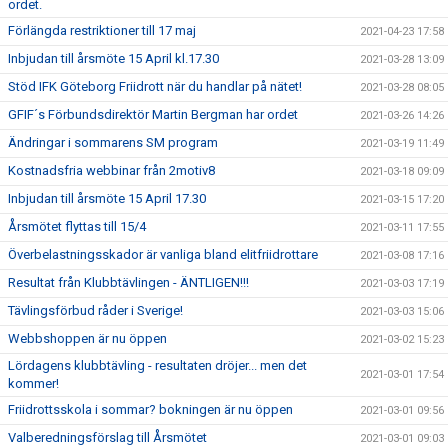
ordet.
Förlängda restriktioner till 17 maj
2021-04-23 17:58
Inbjudan till årsmöte 15 April kl.17.30
2021-03-28 13:09
Stöd IFK Göteborg Friidrott när du handlar på nätet!
2021-03-28 08:05
GFIF´s Förbundsdirektör Martin Bergman har ordet
2021-03-26 14:26
Ändringar i sommarens SM program
2021-03-19 11:49
Kostnadsfria webbinar från 2motiv8
2021-03-18 09:09
Inbjudan till årsmöte 15 April 17.30
2021-03-15 17:20
Årsmötet flyttas till 15/4
2021-03-11 17:55
Överbelastningsskador är vanliga bland elitfriidrottare
2021-03-08 17:16
Resultat från Klubbtävlingen - ÄNTLIGEN!!!
2021-03-03 17:19
Tävlingsförbud råder i Sverige!
2021-03-03 15:06
Webbshoppen är nu öppen
2021-03-02 15:23
Lördagens klubbtävling - resultaten dröjer... men det
2021-03-01 17:54
kommer!
Friidrottsskola i sommar? bokningen är nu öppen
2021-03-01 09:56
Valberedningsförslag till Årsmötet
2021-03-01 09:03