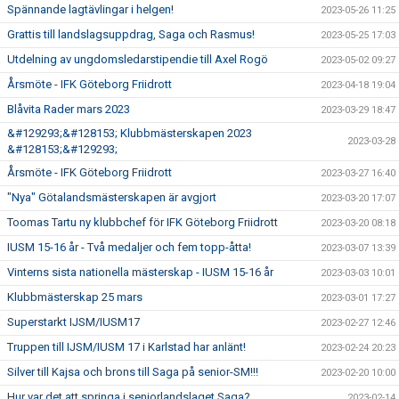
Spännande lagtävlingar i helgen!
2023-05-26 11:25
Grattis till landslagsuppdrag, Saga och Rasmus!
2023-05-25 17:03
Utdelning av ungdomsledarstipendie till Axel Rogö
2023-05-02 09:27
Årsmöte - IFK Göteborg Friidrott
2023-04-18 19:04
Blåvita Rader mars 2023
2023-03-29 18:47
&#129293;&#128153; Klubbmästerskapen 2023
2023-03-28
&#128153;&#129293;
Årsmöte - IFK Göteborg Friidrott
2023-03-27 16:40
"Nya" Götalandsmästerskapen är avgjort
2023-03-20 17:07
Toomas Tartu ny klubbchef för IFK Göteborg Friidrott
2023-03-20 08:18
IUSM 15-16 år - Två medaljer och fem topp-åtta!
2023-03-07 13:39
Vinterns sista nationella mästerskap - IUSM 15-16 år
2023-03-03 10:01
Klubbmästerskap 25 mars
2023-03-01 17:27
Superstarkt IJSM/IUSM17
2023-02-27 12:46
Truppen till IJSM/IUSM 17 i Karlstad har anlänt!
2023-02-24 20:23
Silver till Kajsa och brons till Saga på senior-SM!!!
2023-02-20 10:00
Hur var det att springa i seniorlandslaget Saga?
2023-02-14