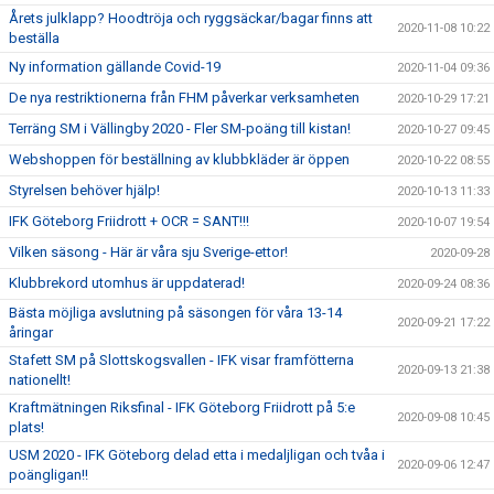
Årets julklapp? Hoodtröja och ryggsäckar/bagar finns att
2020-11-08 10:22
beställa
Ny information gällande Covid-19
2020-11-04 09:36
De nya restriktionerna från FHM påverkar verksamheten
2020-10-29 17:21
Terräng SM i Vällingby 2020 - Fler SM-poäng till kistan!
2020-10-27 09:45
Webshoppen för beställning av klubbkläder är öppen
2020-10-22 08:55
Styrelsen behöver hjälp!
2020-10-13 11:33
IFK Göteborg Friidrott + OCR = SANT!!!
2020-10-07 19:54
Vilken säsong - Här är våra sju Sverige-ettor!
2020-09-28
Klubbrekord utomhus är uppdaterad!
2020-09-24 08:36
Bästa möjliga avslutning på säsongen för våra 13-14
2020-09-21 17:22
åringar
Stafett SM på Slottskogsvallen - IFK visar framfötterna
2020-09-13 21:38
nationellt!
Kraftmätningen Riksfinal - IFK Göteborg Friidrott på 5:e
2020-09-08 10:45
plats!
USM 2020 - IFK Göteborg delad etta i medaljligan och tvåa i
2020-09-06 12:47
poängligan!!