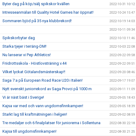
Byter dag på köp/sälj spikskor kvällen
2022-10-31 10:12
Intresseanmälan till Quality Hotel Games har öppnat!
2022-10-24 15:47
Sommaren bjöd på 35 nya klubbrekord!
2022-10-19 14:03
2022-10-11 09:34
Spikskorbytar dag
2022-10-10 11:46
Starka tjejer i terräng-DM!
2022-10-03 22:08
Nu lanserar vi Pep Athletics!
2022-09-22 09:58
Friidrottsskola - Höstlovsträning v.44
2022-09-22 09:51
Vilket lyckat Götalandsmästerskap!!
2022-09-20 08:46
Saga 7:a på European Road Race U20 i Italien!
2022-09-17 19:07
Nytt svenskt juniorrekord av Saga Provci på 1000 m
2022-09-11 11:09
Vi är näst bäst i Sverige!
2022-09-05 18:43
Kajsa var med och vann ungdomsfinnkampen!
2022-09-05 18:39
Starkt lag till kraftmätningen i helgen!
2022-09-02 08:59
Tre medaljer och 6 finalplatser för juniorerna i Sollentuna
2022-08-30 22:18
Kajsa till ungdomsfinnkampen!
2022-08-30 21:25