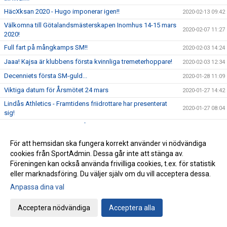
HäcXksan 2020 - Hugo imponerar igen!!
2020-02-13 09:42
Välkomna till Götalandsmästerskapen Inomhus 14-15 mars
2020-02-07 11:27
2020!
Full fart på mångkamps SM!!
2020-02-03 14:24
Jaaa! Kajsa är klubbens första kvinnliga tremeterhoppare!
2020-02-03 12:34
Decenniets första SM-guld...
2020-01-28 11:09
Viktiga datum för Årsmötet 24 mars
2020-01-27 14:42
Lindås Athletics - Framtidens friidrottare har presenterat
2020-01-27 08:04
sig!
Tidsprogram och PM - Lindås Athletics 2020
2020-01-23 09:42
Fantastiskt fina prestationer av IFK på Quality Hotel Games
2020-01-20 12:04
För att hemsidan ska fungera korrekt använder vi nödvändiga
cookies från SportAdmin. Dessa går inte att stänga av.
Cafét i Friidrottens Hus öppnar onsdagar
2020-01-15 12:59
Föreningen kan också använda frivilliga cookies, t.ex. för statistik
Välkomna till Lindås Athletics-anmälan är öppen!
2020-01-09 13:50
eller marknadsföring. Du väljer själv om du vill acceptera dessa.
Gröten och ruschen: framgången fortsätter!
2019-12-17 09:39
Anpassa dina val
Terminsavslutning för våra yngsta aktiva födda 2012
2019-12-16 09:29
Acceptera nödvändiga
Acceptera alla
Julklappsjakten - Three on the bounce!!
2019-12-02
Beställning av kläder!
2019-11-28 14:32