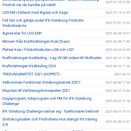
2021-07-23 10:00
Friidrott när du handlar på nätet!
U20 EM i Estland med Agnes och Saga
2021-07-19 15:39
Full fart och glädje under IFK Göteborg Friidrotts
2021-07-07 13:53
friidrottsskola
Agnes klar för U20 EM!!
2021-06-28 18:37
Minnen ifrån Kraftmätningen Kval 20 juni
2021-06-28 17:40
Platser kvar i Friidrottsskolan v.28 och v.32!
2021-06-23 10:09
Kraftmätningen kvaltävling - Lag Vit lätt vidare till riksfinalen
2021-06-22 11:08
Kraftmätningen Kvaltävling 20/6
2021-06-16 17:50
TREKUNGAMÖTET 2021 (HOPPET)
2021-06-10
Välkommen Funktionär Göteborgsvarvet 2021!
2021-06-08 17:00
Inbjudan till Världsungdomsspelen 2021
2021-06-07 15:46
Dagsprogram, tidsprogram och PM för IFK Göteborg
2021-06-02 21:18
Challenge
IFK Göteborg Challenge närmar sig - funktionärer behövs!
2021-06-01 14:15
Slottskogsvallen och Friidrottens Hus stängd för träning
2021-05-28 15:37
2/6