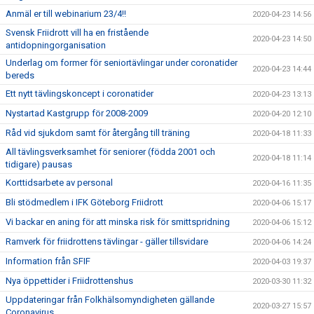
Anmäl er till webinarium 23/4!!
2020-04-23 14:56
Svensk Friidrott vill ha en fristående
2020-04-23 14:50
antidopningorganisation
Underlag om former för seniortävlingar under coronatider
2020-04-23 14:44
bereds
Ett nytt tävlingskoncept i coronatider
2020-04-23 13:13
Nystartad Kastgrupp för 2008-2009
2020-04-20 12:10
Råd vid sjukdom samt för återgång till träning
2020-04-18 11:33
All tävlingsverksamhet för seniorer (födda 2001 och
2020-04-18 11:14
tidigare) pausas
Korttidsarbete av personal
2020-04-16 11:35
Bli stödmedlem i IFK Göteborg Friidrott
2020-04-06 15:17
Vi backar en aning för att minska risk för smittspridning
2020-04-06 15:12
Ramverk för friidrottens tävlingar - gäller tillsvidare
2020-04-06 14:24
Information från SFIF
2020-04-03 19:37
Nya öppettider i Friidrottenshus
2020-03-30 11:32
Uppdateringar från Folkhälsomyndigheten gällande
2020-03-27 15:57
Coronavirus