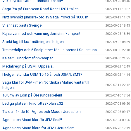
Vilket lyckat Götalandsmästerskap!!
2022-09-20 08:46
Saga 7:a på European Road Race U20 i Italien!
2022-09-17 19:07
Nytt svenskt juniorrekord av Saga Provci på 1000 m
2022-09-11 11:09
Vi är näst bäst i Sverige!
2022-09-05 18:43
Kajsa var med och vann ungdomsfinnkampen!
2022-09-05 18:39
Starkt lag till kraftmätningen i helgen!
2022-09-02 08:59
Tre medaljer och 6 finalplatser för juniorerna i Sollentuna
2022-08-30 22:18
Kajsa till ungdomsfinnkampen!
2022-08-30 21:25
Medaljregn på USM i Uppsala!
2022-08-29 12:49
I helgen stundar USM 15-16 år och JSM/USM17
2022-08-24 14:14
Saga klar för JVM - men Nordiska i Malmö väntar till
2022-07-11 22:12
helgen...
10.84w av Edin på Öresundsspelen!
2022-07-10 17:34
Lediga platser i Friidrottsskolan v.32
2022-07-08 09:20
7:a och 14:de för Agnes och Maud i Jerusalem
2022-07-06 09:47
Agnes och Maud klar för JEM final!!
2022-07-04 09:26
Agnes och Maud klara för JEM i Jerusalem
2022-06-28 17:19