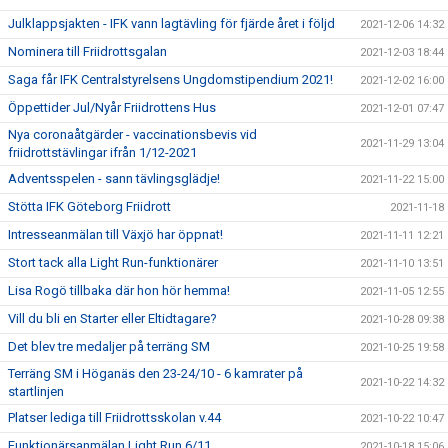
Julklappsjakten - IFK vann lagtävling för fjärde året i följd
2021-12-06 14:32
Nominera till Friidrottsgalan
2021-12-03 18:44
Saga får IFK Centralstyrelsens Ungdomstipendium 2021!
2021-12-02 16:00
Öppettider Jul/Nyår Friidrottens Hus
2021-12-01 07:47
Nya coronaåtgärder - vaccinationsbevis vid
2021-11-29 13:04
friidrottstävlingar ifrån 1/12-2021
Adventsspelen - sann tävlingsglädje!
2021-11-22 15:00
Stötta IFK Göteborg Friidrott
2021-11-18
Intresseanmälan till Växjö har öppnat!
2021-11-11 12:21
Stort tack alla Light Run-funktionärer
2021-11-10 13:51
Lisa Rogö tillbaka där hon hör hemma!
2021-11-05 12:55
Vill du bli en Starter eller Eltidtagare?
2021-10-28 09:38
Det blev tre medaljer på terräng SM
2021-10-25 19:58
Terräng SM i Höganäs den 23-24/10 - 6 kamrater på
2021-10-22 14:32
startlinjen
Platser lediga till Friidrottsskolan v.44
2021-10-22 10:47
Funktionärsanmälan Light Run 6/11
2021-10-18 15:06