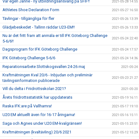
Vår egen Janne - ny utbildningsansvarig på SFIF!!
2021-05-28 14:55
Athletes Shoe Declaration Form
2021-05-27 16:50
Tävlingar - tillgängliga för fler
2021-05-26 13:39
Glädjebeskedet - Tallinn räddar U23-EM!!
2021-05-26 13:33
Nu är det fritt fram att anmäla er till IFK Göteborg Challenge
2021-05-24 22:40
5-6/6!!
Dagsprogram för IFK Göteborg Challenge
2021-05-24 17:57
IFK Göteborg Challenge 5-6/6
2021-05-24 14:36
Reparationsarbete Slottskogsvallen 24-26 maj
2021-05-24
Kraftmätningen Kval 20/6 - Inbjudan och preliminär
2021-05-23 21:27
tävlingsinformation publicerade
Vill du delta i Friidrottsskolan 2021?
2021-05-20
Årets friidrottsstatistik har uppdaterats
2021-05-19 16:11
Raska IFK:are på Vallhamra!
2021-05-17 19:10
U20 EM aktuellt även för 16-17 åringarna!
2021-05-16 15:11
Saga och Agnes under U20 EM-kvalgränsen!
2021-05-15 23:51
Kraftmätningen (kvaltävling) 20/6 2021
2021-05-12 15:29