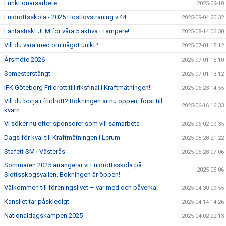
Funktionärsarbete
2025-09-10
Friidrottsskola - 2025 Höstlovsträning v.44
2025-09-04 20:32
Fantastiskt JEM för våra 5 aktiva i Tampere!
2025-08-14 06:30
Vill du vara med om något unikt?
2025-07-01 15:12
Årsmöte 2026
2025-07-01 15:10
Semesterstängt
2025-07-01 13:12
IFK Göteborg Friidrott till riksfinal i Kraftmätningen!!
2025-06-23 14:55
Vill du börja i friidrott? Bokningen är nu öppen, först till
2025-06-16 16:33
kvarn
Vi söker nu efter sponsorer som vill samarbeta
2025-06-02 09:35
Dags för kval till Kraftmätningen i Lerum
2025-05-28 21:22
Stafett SM i Västerås
2025-05-28 07:06
Sommaren 2025 arrangerar vi Friidrottsskola på
2025-05-06
Slottsskogsvallen. Bokningen är öppen!
Välkommen till föreningslivet – var med och påverka!
2025-04-30 09:55
Kansliet tar påskledigt
2025-04-14 14:26
Nationaldagskampen 2025
2025-04-02 22:13