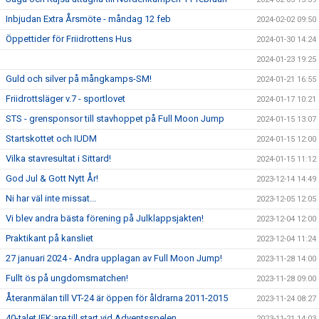
Inbjudan Extra Årsmöte - måndag 12 feb
2024-02-02 09:50
Öppettider för Friidrottens Hus
2024-01-30 14:24
2024-01-23 19:25
Guld och silver på mångkamps-SM!
2024-01-21 16:55
Friidrottsläger v.7 - sportlovet
2024-01-17 10:21
STS - grensponsor till stavhoppet på Full Moon Jump
2024-01-15 13:07
Startskottet och IUDM
2024-01-15 12:00
Vilka stavresultat i Sittard!
2024-01-15 11:12
God Jul & Gott Nytt År!
2023-12-14 14:49
Ni har väl inte missat...
2023-12-05 12:05
Vi blev andra bästa förening på Julklappsjakten!
2023-12-04 12:00
Praktikant på kansliet
2023-12-04 11:24
27 januari 2024 - Andra upplagan av Full Moon Jump!
2023-11-28 14:00
Fullt ös på ungdomsmatchen!
2023-11-28 09:00
Återanmälan till VT-24 är öppen för åldrarna 2011-2015
2023-11-24 08:27
40-talet IFK:are till start vid Adventsspelen
2023-11-21 14:03