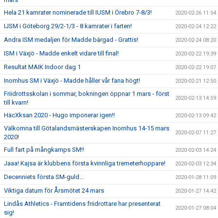
Hela 21 kamrater nominerade till IUSM i Örebro 7-8/3!
2020-02-26 11:54
IJSM i Göteborg 29/2-1/3 - 8 kamrater i farten!
2020-02-24 12:22
Andra ISM medaljen för Madde bärgad - Grattis!
2020-02-24 08:20
ISM i Växjö - Madde enkelt vidare till final!
2020-02-22 19:39
Resultat MAIK Indoor dag 1
2020-02-22 19:07
Inomhus SM i Växjö - Madde håller vår fana högt!
2020-02-21 12:50
Friidrottsskolan i sommar, bokningen öppnar 1 mars - först
2020-02-13 14:59
till kvarn!
HäcXksan 2020 - Hugo imponerar igen!!
2020-02-13 09:42
Välkomna till Götalandsmästerskapen Inomhus 14-15 mars
2020-02-07 11:27
2020!
Full fart på mångkamps SM!!
2020-02-03 14:24
Jaaa! Kajsa är klubbens första kvinnliga tremeterhoppare!
2020-02-03 12:34
Decenniets första SM-guld...
2020-01-28 11:09
Viktiga datum för Årsmötet 24 mars
2020-01-27 14:42
Lindås Athletics - Framtidens friidrottare har presenterat
2020-01-27 08:04
sig!