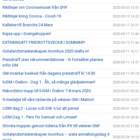
Riktlinjer om Coronaviruset från SFIF
2020-03-23 12:47
Riktlinjer kring Corona - Covid-19
2020-03-19 14:22
Kallelse till årsmöte 24 Mars
2020-03-17 22:21
Kajsa upp i Sverigetoppen!
2020-03-17 12:44
EXTRAINSATT FRIIDROTTSVECKA I SOMMAR!!
2020-03-13 11:56
Götalandsmästerskapen Inomhus 2020 ställs in!
2020-03-11 16:17
Pressträff utan rekommendationer - Vi fortsätter planera
2020-03-11 14:47
inför GM
GM inväntar besked från dagens pressträff kl 14.00
2020-03-11 09:18
IUSM i Örebro - Dag 1 - Åh, så många glädjeämnen!!
2020-03-07 20:56
Rekordstor trupp till IUSM i Örebro 7-8 mars 2020
2020-03-07 09:55
9 medaljer till våra tävlande på veteran-SM i Malmö!
2020-03-02 10:07
IJSM dag 2 - Lucas och Erik´s tur att persa!
2020-03-01 16:01
IJSM Dag 1 - Pers för Samuel och Linnea!!
2020-02-29 20:45
Största truppen genom tiderna från IFK till veteran-SM!
2020-02-29 11:05
Götalandsmästerskapen Inomhus – sista anmälningsdag 4
2020-02-28 14:13
mars