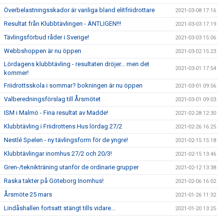
Överbelastningsskador är vanliga bland elitfriidrottare
2021-03-08 17:16
Resultat från Klubbtävlingen - ÄNTLIGEN!!!
2021-03-03 17:19
Tävlingsförbud råder i Sverige!
2021-03-03 15:06
Webbshoppen är nu öppen
2021-03-02 15:23
Lördagens klubbtävling - resultaten dröjer... men det
2021-03-01 17:54
kommer!
Friidrottsskola i sommar? bokningen är nu öppen
2021-03-01 09:56
Valberedningsförslag till Årsmötet
2021-03-01 09:03
ISM i Malmö - Fina resultat av Madde!
2021-02-28 12:30
Klubbtävling i Friidrottens Hus lördag 27/2
2021-02-26 16:25
Nestlé Spelen - ny tävlingsform för de yngre!
2021-02-15 15:18
Klubbtävlingar inomhus 27/2 och 20/3!
2021-02-15 13:46
Gren-/teknikträning utanför de ordinarie grupper
2021-02-12 13:38
Raska takter på Göteborg Inomhus!
2021-02-06 16:02
Årsmöte 25 mars
2021-01-26 11:32
Lindåshallen fortsatt stängt tills vidare...
2021-01-20 13:25