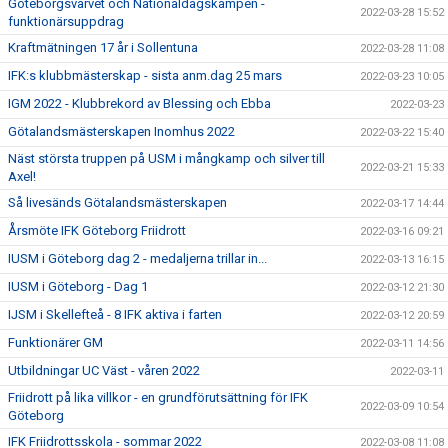
Göteborgsvarvet och Nationaldagskampen -
2022-03-28 15:52
funktionärsuppdrag
Kraftmätningen 17 år i Sollentuna
2022-03-28 11:08
IFK:s klubbmästerskap - sista anm.dag 25 mars
2022-03-23 10:05
IGM 2022 - Klubbrekord av Blessing och Ebba
2022-03-23
Götalandsmästerskapen Inomhus 2022
2022-03-22 15:40
Näst största truppen på USM i mångkamp och silver till
2022-03-21 15:33
Axel!
Så livesänds Götalandsmästerskapen
2022-03-17 14:44
Årsmöte IFK Göteborg Friidrott
2022-03-16 09:21
IUSM i Göteborg dag 2 - medaljerna trillar in...
2022-03-13 16:15
IUSM i Göteborg - Dag 1
2022-03-12 21:30
IJSM i Skellefteå - 8 IFK aktiva i farten
2022-03-12 20:59
Funktionärer GM
2022-03-11 14:56
Utbildningar UC Väst - våren 2022
2022-03-11
Friidrott på lika villkor - en grundförutsättning för IFK
2022-03-09 10:54
Göteborg
IFK Friidrottsskola - sommar 2022
2022-03-08 11:08