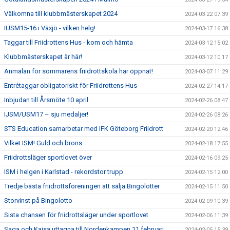
Välkomna till klubbmästerskapet 2024
2024-03-22 07:39
IUSM15-16 i Växjö - vilken helg!
2024-03-17 16:38
Taggar till Friidrottens Hus - kom och hämta
2024-03-12 15:02
Klubbmästerskapet är här!
2024-03-12 10:17
Anmälan för sommarens friidrottskola har öppnat!
2024-03-07 11:29
Entrétaggar obligatoriskt för Friidrottens Hus
2024-02-27 14:17
Inbjudan till Årsmöte 10 april
2024-02-26 08:47
IJSM/USM17 – sju medaljer!
2024-02-26 08:26
STS Education samarbetar med IFK Göteborg Friidrott
2024-02-20 12:46
Vilket ISM! Guld och brons
2024-02-18 17:55
Friidrottsläger sportlovet över
2024-02-16 09:25
ISM i helgen i Karlstad - rekordstor trupp
2024-02-15 12:00
Tredje bästa friidrottsföreningen att sälja Bingolotter
2024-02-15 11:50
Storvinst på Bingolotto
2024-02-09 10:39
Sista chansen för friidrottsläger under sportlovet
2024-02-06 11:39
Saga och Kajsa uttagna till Nordenkampen 11 februari
2024-02-05 15:39