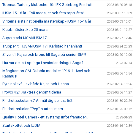
Toomas Tartu ny klubbchef för IFK Göteborg Friidrott
2023-03-20 08:18
IUSM 15-16 år - Två medaljer och fem topp-åtta!
2023-03-07 13:39
Vinterns sista nationella mästerskap - IUSM 15-16 år
2023-03-03 10:01
Klubbmästerskap 25 mars
2023-03-01 17:27
Superstarkt IJSM/IUSM17
2023-02-27 12:46
Truppen till IJSM/IUSM 17 i Karlstad har anlänt!
2023-02-24 20:23
Silver till Kajsa och brons till Saga på senior-SM!!!
2023-02-20 10:00
Hur var det att springa i seniorlandslaget Saga?
2023-02-14
Mångkamps-SM: Dubbla medaljer i P16 till Axel och
2023-02-06 15:54
Rasmus!
Fyra noll två - av både Kajsa och Hanna
2023-02-06 15:26
Provci 4:21.48 - trea genom tiderna
2023-02-06 14:27
Friidrottsskolan v.7-Anmäl dig senast 6/2
2023-01-30 22:29
Friidrottsskolan ”Pep” startar i mars
2023-01-25 00:12
Quality Hotel Games - ett avstamp inför framtiden!
2023-01-23
Startskottet och IUDM
2023-01-16 12:39