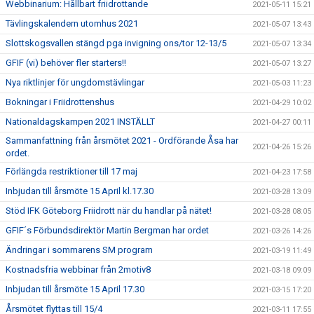
Webbinarium: Hållbart friidrottande
2021-05-11 15:21
Tävlingskalendern utomhus 2021
2021-05-07 13:43
Slottskogsvallen stängd pga invigning ons/tor 12-13/5
2021-05-07 13:34
GFIF (vi) behöver fler starters!!
2021-05-07 13:27
Nya riktlinjer för ungdomstävlingar
2021-05-03 11:23
Bokningar i Friidrottenshus
2021-04-29 10:02
Nationaldagskampen 2021 INSTÄLLT
2021-04-27 00:11
Sammanfattning från årsmötet 2021 - Ordförande Åsa har
2021-04-26 15:26
ordet.
Förlängda restriktioner till 17 maj
2021-04-23 17:58
Inbjudan till årsmöte 15 April kl.17.30
2021-03-28 13:09
Stöd IFK Göteborg Friidrott när du handlar på nätet!
2021-03-28 08:05
GFIF´s Förbundsdirektör Martin Bergman har ordet
2021-03-26 14:26
Ändringar i sommarens SM program
2021-03-19 11:49
Kostnadsfria webbinar från 2motiv8
2021-03-18 09:09
Inbjudan till årsmöte 15 April 17.30
2021-03-15 17:20
Årsmötet flyttas till 15/4
2021-03-11 17:55