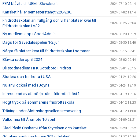
FEM blåvita till UEM i Slovakien!
2024-07-10 02:14
Kansliet håller semesterstängt v.28-v.30.
2024-07-02 11:14
Friidrottsskolan är i fullgång och vi har platser kvar till
2024-06-25 23:04
Friidrottsskolan i v.32
Ny medlemsapp i SportAdmin
2024-06-20 15:19
Dags för Sävedalsspelen 1-2 juni
2024-05-30 16:40
Några få platser kvar till friidrottsskolan i sommar
2024-05-15 09:41
Blåvita rader april 2024
2024-05-02 09:44
Bli stödmedlem i IFK Göteborg Friidrott
2024-05-01 20:15
Studera och friidrotta i USA
2024-04-24 19:26
Nu är vi också med i Joyna
2024-04-24 12:19
Intresserad av att börja träna friidrott i höst?
2024-04-19 10:16
Högt tryck på sommarens friidrottsskola
2024-04-12 11:23
Träning under Slottsskogsvallens renovering
2024-04-12 11:00
Välkomna till Årsmöte 10 april
2024-04-09 21:21
Glad Påsk! Önskar vi ifrån Styrelsen och kansliet
2024-03-28 08:52
Götalandsmästerskapen 2024 i Malmö
2024-03-27 19:34