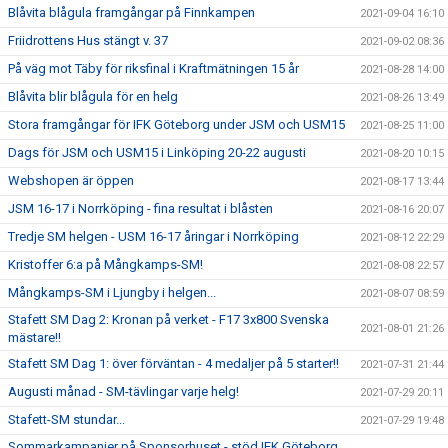
Blåvita blågula framgångar på Finnkampen
2021-09-04 16:10
Friidrottens Hus stängt v. 37
2021-09-02 08:36
På väg mot Täby för riksfinal i Kraftmätningen 15 år
2021-08-28 14:00
Blåvita blir blågula för en helg
2021-08-26 13:49
Stora framgångar för IFK Göteborg under JSM och USM15
2021-08-25 11:00
Dags för JSM och USM15 i Linköping 20-22 augusti
2021-08-20 10:15
Webshopen är öppen
2021-08-17 13:44
JSM 16-17 i Norrköping - fina resultat i blåsten
2021-08-16 20:07
Tredje SM helgen - USM 16-17 åringar i Norrköping
2021-08-12 22:29
Kristoffer 6:a på Mångkamps-SM!
2021-08-08 22:57
Mångkamps-SM i Ljungby i helgen...
2021-08-07 08:59
Stafett SM Dag 2: Kronan på verket - F17 3x800 Svenska
2021-08-01 21:26
mästare!!
Stafett SM Dag 1: över förväntan - 4 medaljer på 5 starter!!
2021-07-31 21:44
Augusti månad - SM-tävlingar varje helg!
2021-07-29 20:11
Stafett-SM stundar...
2021-07-29 19:48
Sommarkampanjer på Sponsorhuset - stöd IFK Göteborg