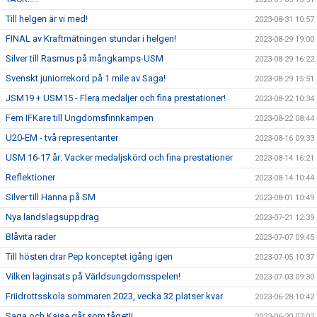
Till helgen är vi med!
2023-08-31 10:57
FINAL av Kraftmätningen stundar i helgen!
2023-08-29 19:00
Silver till Rasmus på mångkamps-USM
2023-08-29 16:22
Svenskt juniorrekord på 1 mile av Saga!
2023-08-29 15:51
JSM19 + USM15 - Flera medaljer och fina prestationer!
2023-08-22 10:34
Fem IFKare till Ungdomsfinnkampen
2023-08-22 08:44
U20-EM - två representanter
2023-08-16 09:33
USM 16-17 år: Vacker medaljskörd och fina prestationer
2023-08-14 16:21
Reflektioner
2023-08-14 10:44
Silver till Hanna på SM
2023-08-01 10:49
Nya landslagsuppdrag
2023-07-21 12:39
Blåvita rader
2023-07-07 09:45
Till hösten drar Pep konceptet igång igen
2023-07-05 10:37
Vilken laginsats på Världsungdomsspelen!
2023-07-03 09:30
Friidrottsskola sommaren 2023, vecka 32 platser kvar
2023-06-28 10:42
Saga och Kajsa går som tåget!!
2023-06-20 07:02