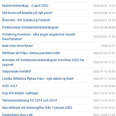
Klubbmästerskap - 2 april 2022
2022-03-01 14:24
SM-brons till Madde på nytt pers!!
2022-02-26 14:16
Årsmöte - IFK Göteborg Friidrott
2022-02-21 15:38
Funktionärer Götalandsmästerskapen
2022-02-08 08:48
Göteborg Inomhus - våra yngre ungdomar visade
2022-02-07 11:20
framfötterna!
Axel över drömfyran!
2022-01-31
Riktlinjer att följa i dessa pandemi tider
2022-01-25 07:01
Anmälan till Götalandsmästerskapen Inomhus 2022 har
2022-01-24 11:21
öppnat!
Växjöresan inställd!
2022-01-12 16:00
Lindås Athletics flyttas fram - nytt datum ej klart!
2022-01-11 15:36
GOD JUL!!
2021-12-23 09:04
Köp IFK-kläder i julklapp
2021-12-14 10:52
Terminsavslutning för 2013 och 2014
2021-12-13 15:37
Nya riktlinjer vid startavgifter från 1 januari 2022
2021-12-10 14:56
Friidrottens Hus v.49
2021-12-09 11:03