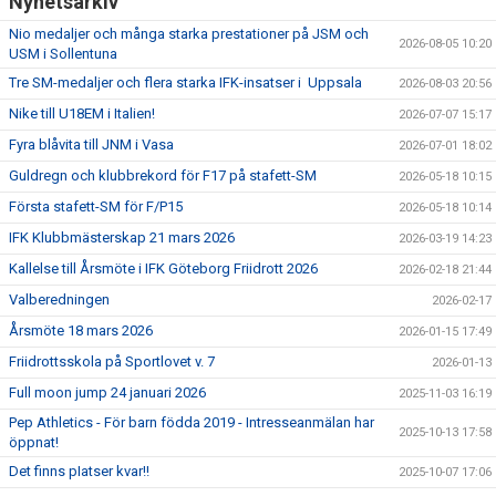
Nyhetsarkiv
Nio medaljer och många starka prestationer på JSM och
2026-08-05 10:20
USM i Sollentuna
Tre SM-medaljer och flera starka IFK-insatser i Uppsala
2026-08-03 20:56
Nike till U18EM i Italien!
2026-07-07 15:17
Fyra blåvita till JNM i Vasa
2026-07-01 18:02
Guldregn och klubbrekord för F17 på stafett-SM
2026-05-18 10:15
Första stafett-SM för F/P15
2026-05-18 10:14
IFK Klubbmästerskap 21 mars 2026
2026-03-19 14:23
Kallelse till Årsmöte i IFK Göteborg Friidrott 2026
2026-02-18 21:44
Valberedningen
2026-02-17
Årsmöte 18 mars 2026
2026-01-15 17:49
Friidrottsskola på Sportlovet v. 7
2026-01-13
Full moon jump 24 januari 2026
2025-11-03 16:19
Pep Athletics - För barn födda 2019 - Intresseanmälan har
2025-10-13 17:58
öppnat!
Det finns pIatser kvar!!
2025-10-07 17:06