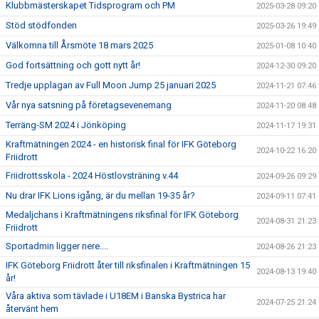
Klubbmästerskapet Tidsprogram och PM
2025-03-28 09:20
Stöd stödfonden
2025-03-26 19:49
Välkomna till Årsmöte 18 mars 2025
2025-01-08 10:40
God fortsättning och gott nytt år!
2024-12-30 09:20
Tredje upplagan av Full Moon Jump 25 januari 2025
2024-11-21 07:46
Vår nya satsning på företagsevenemang
2024-11-20 08:48
Terräng-SM 2024 i Jönköping
2024-11-17 19:31
Kraftmätningen 2024 - en historisk final för IFK Göteborg
2024-10-22 16:20
Friidrott
Friidrottsskola - 2024 Höstlovsträning v.44
2024-09-26 09:29
Nu drar IFK Lions igång, är du mellan 19-35 år?
2024-09-11 07:41
Medaljchans i Kraftmätningens riksfinal för IFK Göteborg
2024-08-31 21:23
Friidrott
Sportadmin ligger nere....
2024-08-26 21:23
IFK Göteborg Friidrott åter till riksfinalen i Kraftmätningen 15
2024-08-13 19:40
år!
Våra aktiva som tävlade i U18EM i Banska Bystrica har
2024-07-25 21:24
återvänt hem