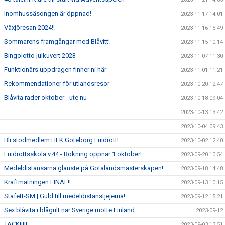
Inomhussäsongen är öppnad!
2023-11-17 14:01
Växjöresan 2024!!
2023-11-16 15:49
Sommarens framgångar med Blåvitt!
2023-11-15 10:14
Bingolotto julkuvert 2023
2023-11-07 11:30
Funktionärs uppdragen finner ni här
2023-11-01 11:21
Rekommendationer för utlandsresor
2023-10-20 12:47
Blåvita rader oktober - ute nu
2023-10-18 09:04
2023-10-13 13:42
2023-10-04 09:43
Bli stödmedlem i IFK Göteborg Friidrott!
2023-10-02 12:40
Friidrottsskola v.44 - Bokning öppnar 1 oktober!
2023-09-20 10:54
Medeldistansarna glänste på Götalandsmästerskapen!
2023-09-18 14:48
Kraftmätningen FINAL!!
2023-09-13 10:15
Stafett-SM | Guld till medeldistanstjejerna!
2023-09-12 15:21
Sex blåvita i blågult när Sverige mötte Finland
2023-09-12
TACK!!!!!
2023-09-03 13:51