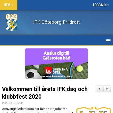
HEM
LOGGA IN
IFK Göteborg Friidrott
HEM
NYHETER
FÖRENINGEN
BÖRJA FRIIDROTTA / BLI MEDLEM
Välkommen till årets IFK:dag och
<
>
KLÄDER
klubbfest 2020
2020-08-24 12:34
LEDARE/UTBILDNING
Ansvariga ledare som har fått en inbjudan via