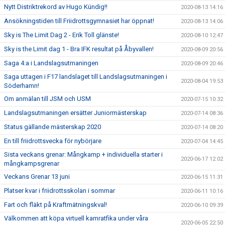
Nytt Distriktrekord av Hugo Kündig!!
2020-08-13 14:16
Ansökningstiden till Friidrottsgymnasiet har öppnat!
2020-08-13 14:06
Sky is The Limit Dag 2 - Erik Toll glänste!
2020-08-10 12:47
Sky is the Limit dag 1 - Bra IFK resultat på Åbyvallen!
2020-08-09 20:56
Saga 4:a i Landslagsutmaningen
2020-08-09 20:46
Saga uttagen i F17 landslaget till Landslagsutmaningen i
2020-08-04 19:53
Söderhamn!
Om anmälan till JSM och USM
2020-07-15 10:32
Landslagsutmaningen ersätter Juniormästerskap
2020-07-14 08:36
Status gällande mästerskap 2020
2020-07-14 08:20
En till friidrottsvecka för nybörjare
2020-07-04 14:45
Sista veckans grenar: Mångkamp + individuella starter i
2020-06-17 12:02
mångkampsgrenar
Veckans Grenar 13 juni
2020-06-15 11:31
Platser kvar i friidrottsskolan i sommar
2020-06-11 10:16
Fart och fläkt på Kraftmätningskval!
2020-06-10 09:39
Välkommen att köpa virtuell kamratfika under våra
2020-06-05 22:50