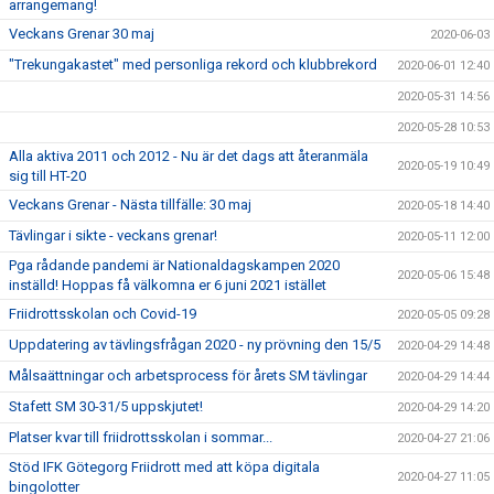
arrangemang!
Veckans Grenar 30 maj
2020-06-03
"Trekungakastet" med personliga rekord och klubbrekord
2020-06-01 12:40
2020-05-31 14:56
2020-05-28 10:53
Alla aktiva 2011 och 2012 - Nu är det dags att återanmäla
2020-05-19 10:49
sig till HT-20
Veckans Grenar - Nästa tillfälle: 30 maj
2020-05-18 14:40
Tävlingar i sikte - veckans grenar!
2020-05-11 12:00
Pga rådande pandemi är Nationaldagskampen 2020
2020-05-06 15:48
inställd! Hoppas få välkomna er 6 juni 2021 istället
Friidrottsskolan och Covid-19
2020-05-05 09:28
Uppdatering av tävlingsfrågan 2020 - ny prövning den 15/5
2020-04-29 14:48
Målsaättningar och arbetsprocess för årets SM tävlingar
2020-04-29 14:44
Stafett SM 30-31/5 uppskjutet!
2020-04-29 14:20
Platser kvar till friidrottsskolan i sommar...
2020-04-27 21:06
Stöd IFK Götegorg Friidrott med att köpa digitala
2020-04-27 11:05
bingolotter