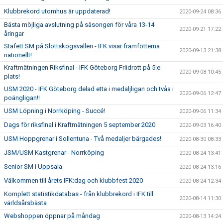
Klubbrekord utomhus är uppdaterad!
2020-09-24 08:36
Bästa möjliga avslutning på säsongen för våra 13-14
2020-09-21 17:22
åringar
Stafett SM på Slottskogsvallen - IFK visar framfötterna
2020-09-13 21:38
nationellt!
Kraftmätningen Riksfinal - IFK Göteborg Friidrott på 5:e
2020-09-08 10:45
plats!
USM 2020 - IFK Göteborg delad etta i medaljligan och tvåa i
2020-09-06 12:47
poängligan!!
USM Löpning i Norrköping - Succé!
2020-09-06 11:34
Dags för riksfinal i Kraftmätningen 5 september 2020
2020-09-03 16:40
USM Hoppgrenar i Sollentuna - Två medaljer bärgades!
2020-08-30 08:33
JSM/USM Kastgrenar - Norrköping
2020-08-24 13:41
Senior SM i Uppsala
2020-08-24 13:16
Välkommen till årets IFK:dag och klubbfest 2020
2020-08-24 12:34
Komplett statistikdatabas - från klubbrekord i IFK till
2020-08-14 11:30
världsårsbästa
Webshoppen öppnar på måndag
2020-08-13 14:24