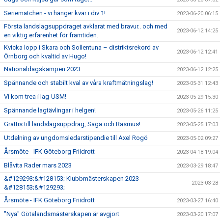
Seriematchen - vi hänger kvar i div 1!
2023-06-20 06:15
Första landslagsuppdraget avklarat med bravur.. och med
2023-06-12 14:25
en viktig erfarenhet för framtiden.
Kvicka lopp i Skara och Sollentuna – distriktsrekord av
2023-06-12 12:41
Örnborg och kvaltid av Hugo!
Nationaldagskampen 2023
2023-06-12 12:25
Spännande och stabilt kval av våra kraftmätningslag!
2023-05-31 12:43
Vi kom trea i lag-USM!
2023-05-29 15:30
Spännande lagtävlingar i helgen!
2023-05-26 11:25
Grattis till landslagsuppdrag, Saga och Rasmus!
2023-05-25 17:03
Utdelning av ungdomsledarstipendie till Axel Rogö
2023-05-02 09:27
Årsmöte - IFK Göteborg Friidrott
2023-04-18 19:04
Blåvita Rader mars 2023
2023-03-29 18:47
&#129293;&#128153; Klubbmästerskapen 2023
2023-03-28
&#128153;&#129293;
Årsmöte - IFK Göteborg Friidrott
2023-03-27 16:40
"Nya" Götalandsmästerskapen är avgjort
2023-03-20 17:07