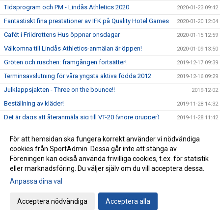
Tidsprogram och PM - Lindås Athletics 2020
2020-01-23 09:42
Fantastiskt fina prestationer av IFK på Quality Hotel Games
2020-01-20 12:04
Cafét i Friidrottens Hus öppnar onsdagar
2020-01-15 12:59
Välkomna till Lindås Athletics-anmälan är öppen!
2020-01-09 13:50
Gröten och ruschen: framgången fortsätter!
2019-12-17 09:39
Terminsavslutning för våra yngsta aktiva födda 2012
2019-12-16 09:29
Julklappsjakten - Three on the bounce!!
2019-12-02
Beställning av kläder!
2019-11-28 14:32
Det är dags att återanmäla sig till VT-20 (yngre grupper)
2019-11-28 11:42
IFK kommer snart att kalla till årsmöte
2019-11-27 12:08
För att hemsidan ska fungera korrekt använder vi nödvändiga
Nu är vi igång.. yes!!
2019-11-18
cookies från SportAdmin. Dessa går inte att stänga av.
Anmälan har öppnat till Lindås Athletics 2020 - Välkomna!
Föreningen kan också använda frivilliga cookies, t.ex. för statistik
2019-11-15 08:39
eller marknadsföring. Du väljer själv om du vill acceptera dessa.
Quality Hotel Games 2020 - Vinterns tävlingsresa
2019-11-11 14:56
Anpassa dina val
IFK Göteborg Friidrott och OnePartnerGroup har tecknat
2019-11-09 09:18
tvåårigt samarbetsavtal
Acceptera nödvändiga
Acceptera alla
Helgen 19-20 oktober ordnades ett läger för klubbens
2019-10-22 14:23
ungdomar födda 2006 och 2007