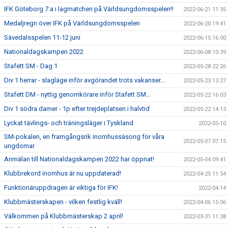
IFK Göteborg 7:a i lagmatchen på Världsungdomsspelen!!
2022-06-21 11:35
Medaljregn över IFK på Världsungdomsspelen
2022-06-20 19:41
Sävedalsspelen 11-12 juni
2022-06-15 16:00
Nationaldagskampen 2022
2022-06-08 10:39
Stafett SM - Dag 1
2022-05-28 22:26
Div 1 herrar - slagläge inför avgörandet trots vakanser...
2022-05-23 13:27
Stafett DM - nyttig genomkörare inför Stafett SM...
2022-05-22 16:03
Div 1 södra damer - 1p efter trejdeplatsen i halvtid
2022-05-22 14:13
Lyckat tävlings- och träningsläger i Tyskland
2022-05-10
SM-pokalen, en framgångsrik inomhussäsong för våra
2022-05-07 07:15
ungdomar
Anmälan till Nationaldagskampen 2022 har öppnat!
2022-05-04 09:41
Klubbrekord inomhus är nu uppdaterad!
2022-04-25 11:54
Funktionäruppdragen är viktiga för IFK!
2022-04-14
Klubbmästerskapen - vilken festlig kväll!
2022-04-06 15:06
Välkommen på Klubbmästerskap 2 april!
2022-03-31 11:38