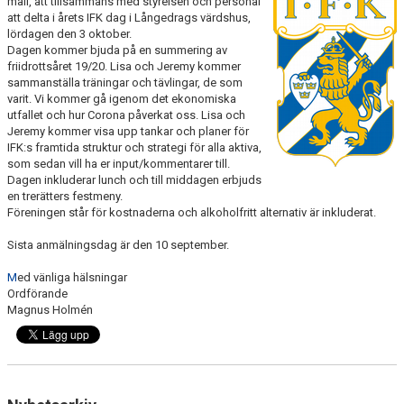
mail, att tillsammans med styrelsen och personal
FUNKTIONÄR
att delta i årets IFK dag i Långedrags värdshus,
lördagen den 3 oktober.
Dagen kommer bjuda på en summering av
BILDGALLERI
friidrottsåret 19/20. Lisa och Jeremy kommer
sammanställa träningar och tävlingar, de som
varit. Vi kommer gå igenom det ekonomiska
utfallet och hur Corona påverkat oss. Lisa och
Jeremy kommer visa upp tankar och planer för
IFK:s framtida struktur och strategi för alla aktiva,
som sedan vill ha er input/kommentarer till.
Dagen inkluderar lunch och till middagen erbjuds
en trerätters festmeny.
Föreningen står för kostnaderna och alkoholfritt alternativ är inkluderat.
Sista anmälningsdag är den 10 september.
M
ed vänliga hälsningar
Ordförande
Magnus Holmén