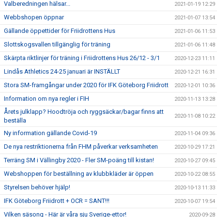
Valberedningen hälsar...
2021-01-19 12:29
Webbshopen öppnar
2021-01-07 13:54
Gällande öppettider för Friidrottens Hus
2021-01-06 11:53
Slottskogsvallen tillgänglig för träning
2021-01-06 11:48
Skärpta riktlinjer för träning i Friidrottens Hus 26/12 - 3/1
2020-12-23 11:11
Lindås Athletics 24-25 januari är INSTÄLLT
2020-12-21 16:31
Stora SM-framgångar under 2020 för IFK Göteborg Friidrott
2020-12-01 10:36
Information om nya regler i FIH
2020-11-13 13:28
Årets julklapp? Hoodtröja och ryggsäckar/bagar finns att
2020-11-08 10:22
beställa
Ny information gällande Covid-19
2020-11-04 09:36
De nya restriktionerna från FHM påverkar verksamheten
2020-10-29 17:21
Terräng SM i Vällingby 2020 - Fler SM-poäng till kistan!
2020-10-27 09:45
Webshoppen för beställning av klubbkläder är öppen
2020-10-22 08:55
Styrelsen behöver hjälp!
2020-10-13 11:33
IFK Göteborg Friidrott + OCR = SANT!!!
2020-10-07 19:54
Vilken säsong - Här är våra sju Sverige-ettor!
2020-09-28