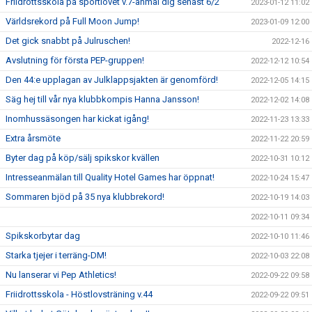
Friidrottsskola på sportlovet v.7-anmäl dig senast 6/2
2023-01-12 11:02
Världsrekord på Full Moon Jump!
2023-01-09 12:00
Det gick snabbt på Julruschen!
2022-12-16
Avslutning för första PEP-gruppen!
2022-12-12 10:54
Den 44:e upplagan av Julklappsjakten är genomförd!
2022-12-05 14:15
Säg hej till vår nya klubbkompis Hanna Jansson!
2022-12-02 14:08
Inomhussäsongen har kickat igång!
2022-11-23 13:33
Extra årsmöte
2022-11-22 20:59
Byter dag på köp/sälj spikskor kvällen
2022-10-31 10:12
Intresseanmälan till Quality Hotel Games har öppnat!
2022-10-24 15:47
Sommaren bjöd på 35 nya klubbrekord!
2022-10-19 14:03
2022-10-11 09:34
Spikskorbytar dag
2022-10-10 11:46
Starka tjejer i terräng-DM!
2022-10-03 22:08
Nu lanserar vi Pep Athletics!
2022-09-22 09:58
Friidrottsskola - Höstlovsträning v.44
2022-09-22 09:51