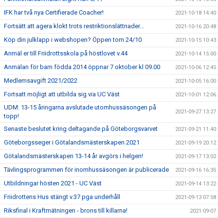
IFK har två nya Certifierade Coacher!
2021-10-18 14:40
Fortsätt att agera klokt trots restriktionslättnader...
2021-10-16 20:48
Köp din julklapp i webshopen? Öppen tom 24/10
2021-10-15 10:43
Anmäl er till Friidrottsskola på höstlovet v.44
2021-10-14 15:00
Anmälan för barn födda 2014 öppnar 7 oktober kl 09.00
2021-10-06 12:45
Medlemsavgift 2021/2022
2021-10-05 16:00
Fortsatt möjligt att utbilda sig via UC Väst
2021-10-01 12:06
UDM: 13-15 åringarna avslutade utomhussäsongen på
2021-09-27 13:27
topp!
Senaste beslutet kring deltagande på Göteborgsvarvet
2021-09-21 11:40
Göteborgsseger i Götalandsmästerskapen 2021
2021-09-19 20:12
Götalandsmästerskapen 13-14 år avgörs i helgen!
2021-09-17 13:02
Tävlingsprogrammen för inomhussäsongen är publicerade
2021-09-16 16:35
Utbildningar hösten 2021 - UC Väst
2021-09-14 13:22
Friidrottens Hus stängt v.37 pga underhåll
2021-09-13 07:58
Riksfinal i Kraftmätningen - brons till killarna!
2021-09-07