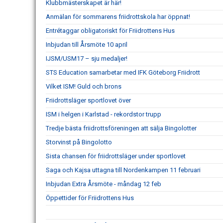
Klubbmästerskapet är här!
Anmälan för sommarens friidrottskola har öppnat!
Entrétaggar obligatoriskt för Friidrottens Hus
Inbjudan till Årsmöte 10 april
IJSM/USM17 – sju medaljer!
STS Education samarbetar med IFK Göteborg Friidrott
Vilket ISM! Guld och brons
Friidrottsläger sportlovet över
ISM i helgen i Karlstad - rekordstor trupp
Tredje bästa friidrottsföreningen att sälja Bingolotter
Storvinst på Bingolotto
Sista chansen för friidrottsläger under sportlovet
Saga och Kajsa uttagna till Nordenkampen 11 februari
Inbjudan Extra Årsmöte - måndag 12 feb
Öppettider för Friidrottens Hus