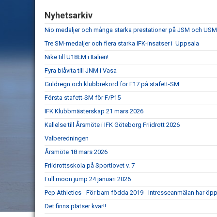
Nyhetsarkiv
Nio medaljer och många starka prestationer på JSM och USM 
Tre SM-medaljer och flera starka IFK-insatser i Uppsala
Nike till U18EM i Italien!
Fyra blåvita till JNM i Vasa
Guldregn och klubbrekord för F17 på stafett-SM
Första stafett-SM för F/P15
IFK Klubbmästerskap 21 mars 2026
Kallelse till Årsmöte i IFK Göteborg Friidrott 2026
Valberedningen
Årsmöte 18 mars 2026
Friidrottsskola på Sportlovet v. 7
Full moon jump 24 januari 2026
Pep Athletics - För barn födda 2019 - Intresseanmälan har öpp
Det finns pIatser kvar!!