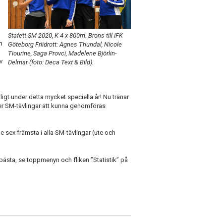
Stafett-SM 2020, K 4 x 800m. Brons till IFK
n
Göteborg Friidrott: Agnes Thundal, Nicole
Tiourine, Saga Provci, Madelene Björlin-
v
Delmar (foto: Deca Text & Bild).
jligt under detta mycket speciella år! Nu tränar
er SM-tävlingar att kunna genomföras
sex främsta i alla SM-tävlingar (ute och
sbästa, se toppmenyn och fliken ”Statistik” på