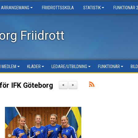
ARRANGEMANG
FRIIDROTTSSKOLA
STATISTIK
FUNKTIONÄR 
rg Friidrott
LI MEDLEM
KLÄDER
LEDARE/UTBILDNING
FUNKTIONÄR
BIL
för IFK Göteborg
<
>