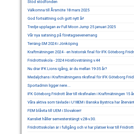
Stöd stödfonden
Välkomna till Årsmöte 18 mars 2025
God fortsättning och gott nytt år!
Tredje upplagan av Full Moon Jump 25 januari 2025
Vår nya satsning på företagsevenemang
Terräng-SM 2024 i Jönköping
Kraftmätningen 2024 - en historisk final för IFK Göteborg Friidr
Friidrottsskola - 2024 Höstlovsträning v.44
Nu drar IFK Lions igång, är du mellan 19-35 år?
Medaljchans i Kraftmätningens riksfinal för IFK Göteborg Friid
Sportadmin ligger nere....
IFK Göteborg Friidrott åter till riksfinalen i Kraftmätningen 15 år
Våra aktiva som tävlade i U18EM i Banska Bystrica har återvä
FEM blåvita till UEM i Slovakien!
Kansliet håller semesterstängt v.28-v.30.
Friidrottsskolan är i fullgång och vi har platser kvar till Friidrot