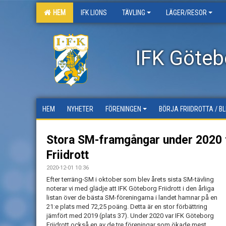
HEM
IFK LIONS
TÄVLING
LÄGER/RESOR
IFK Götebo
HEM
NYHETER
FÖRENINGEN
BÖRJA FRIIDROTTA / B
Stora SM-framgångar under 2020 
Friidrott
2020-12-01 10:36
Efter terräng-SM i oktober som blev årets sista SM-tävling
noterar vi med glädje att IFK Göteborg Friidrott i den årliga
listan över de bästa SM-föreningarna i landet hamnar på en
21:e plats med 72,25 poäng. Detta är en stor förbättring
jämfört med 2019 (plats 37). Under 2020 var IFK Göteborg
Friidrott också en av de tre föreningar som ökade mest