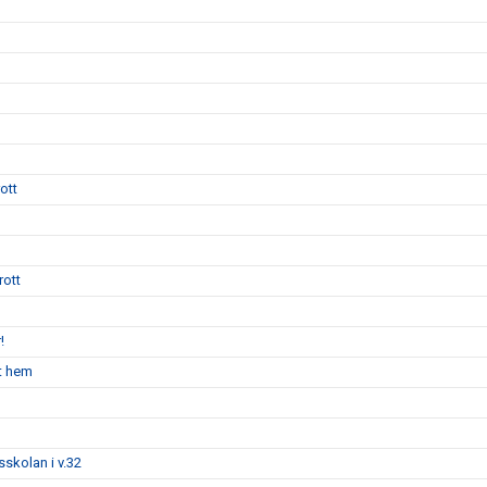
ott
rott
!
nt hem
tsskolan i v.32