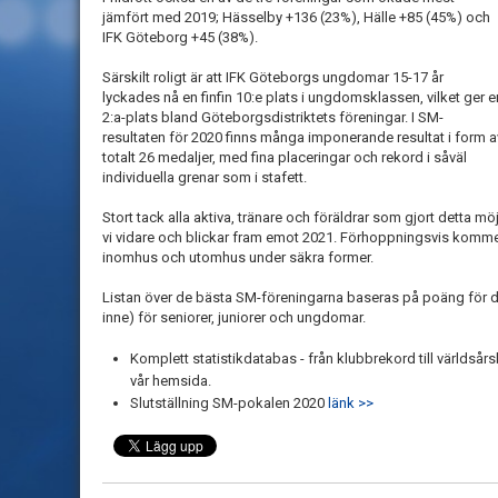
jämfört med 2019; Hässelby +136 (23%), Hälle +85 (45%) och
IFK Göteborg +45 (38%).
Särskilt roligt är att IFK Göteborgs ungdomar 15-17 år
lyckades nå en finfin 10:e plats i ungdomsklassen, vilket ger e
2:a-plats bland Göteborgsdistriktets föreningar. I SM-
resultaten för 2020 finns många imponerande resultat i form a
totalt 26 medaljer, med fina placeringar och rekord i såväl
individuella grenar som i stafett.
Stort tack alla aktiva, tränare och föräldrar som gjort detta mö
vi vidare och blickar fram emot 2021. Förhoppningsvis komm
inomhus och utomhus under säkra former.
Listan över de bästa SM-föreningarna baseras på poäng för de 
inne) för seniorer, juniorer och ungdomar.
Komplett statistikdatabas - från klubbrekord till världsår
vår hemsida.
Slutställning SM-pokalen 2020
länk >>