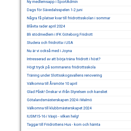
Ny medlemsapp i SportAdmin
Dags för Sävedalsspelen 1-2 juni
Några få platser kvar till friidrottsskolan i sommar
Blåvita rader april 2024
Bli stödmedlem i IFK Göteborg Friidrott
Studera och friidrotta i USA
Nu är vi också med i Joyna
Intresserad av att börja träna friidrott i höst?
Högt tryck på sommarens friidrottsskola
Träning under Slottsskogsvallens renovering
Välkomna till Årsmöte 10 april
Glad Påsk! Önskar vi ifrån Styrelsen och kansliet
Götalandsmästerskapen 2024 i Malmö
Välkomna till klubbmästerskapet 2024
IUSM15-16 i Växjö - vilken helg!
Taggar till Friidrottens Hus - kom och hämta