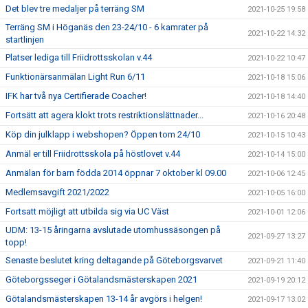
Det blev tre medaljer på terräng SM
2021-10-25 19:58
Terräng SM i Höganäs den 23-24/10 - 6 kamrater på
2021-10-22 14:32
startlinjen
Platser lediga till Friidrottsskolan v.44
2021-10-22 10:47
Funktionärsanmälan Light Run 6/11
2021-10-18 15:06
IFK har två nya Certifierade Coacher!
2021-10-18 14:40
Fortsätt att agera klokt trots restriktionslättnader...
2021-10-16 20:48
Köp din julklapp i webshopen? Öppen tom 24/10
2021-10-15 10:43
Anmäl er till Friidrottsskola på höstlovet v.44
2021-10-14 15:00
Anmälan för barn födda 2014 öppnar 7 oktober kl 09.00
2021-10-06 12:45
Medlemsavgift 2021/2022
2021-10-05 16:00
Fortsatt möjligt att utbilda sig via UC Väst
2021-10-01 12:06
UDM: 13-15 åringarna avslutade utomhussäsongen på
2021-09-27 13:27
topp!
Senaste beslutet kring deltagande på Göteborgsvarvet
2021-09-21 11:40
Göteborgsseger i Götalandsmästerskapen 2021
2021-09-19 20:12
Götalandsmästerskapen 13-14 år avgörs i helgen!
2021-09-17 13:02