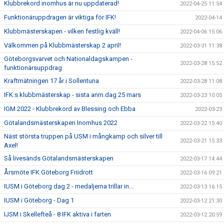
Klubbrekord inomhus är nu uppdaterad!
2022-04-25 11:54
Funktionäruppdragen är viktiga för IFK!
2022-04-14
Klubbmästerskapen - vilken festlig kväll!
2022-04-06 15:06
Välkommen på Klubbmästerskap 2 april!
2022-03-31 11:38
Göteborgsvarvet och Nationaldagskampen -
2022-03-28 15:52
funktionärsuppdrag
Kraftmätningen 17 år i Sollentuna
2022-03-28 11:08
IFK:s klubbmästerskap - sista anm.dag 25 mars
2022-03-23 10:05
IGM 2022 - Klubbrekord av Blessing och Ebba
2022-03-23
Götalandsmästerskapen Inomhus 2022
2022-03-22 15:40
Näst största truppen på USM i mångkamp och silver till
2022-03-21 15:33
Axel!
Så livesänds Götalandsmästerskapen
2022-03-17 14:44
Årsmöte IFK Göteborg Friidrott
2022-03-16 09:21
IUSM i Göteborg dag 2 - medaljerna trillar in...
2022-03-13 16:15
IUSM i Göteborg - Dag 1
2022-03-12 21:30
IJSM i Skellefteå - 8 IFK aktiva i farten
2022-03-12 20:59