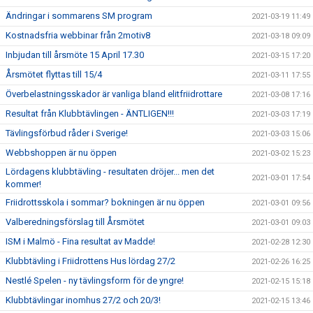
Ändringar i sommarens SM program
2021-03-19 11:49
Kostnadsfria webbinar från 2motiv8
2021-03-18 09:09
Inbjudan till årsmöte 15 April 17.30
2021-03-15 17:20
Årsmötet flyttas till 15/4
2021-03-11 17:55
Överbelastningsskador är vanliga bland elitfriidrottare
2021-03-08 17:16
Resultat från Klubbtävlingen - ÄNTLIGEN!!!
2021-03-03 17:19
Tävlingsförbud råder i Sverige!
2021-03-03 15:06
Webbshoppen är nu öppen
2021-03-02 15:23
Lördagens klubbtävling - resultaten dröjer... men det
2021-03-01 17:54
kommer!
Friidrottsskola i sommar? bokningen är nu öppen
2021-03-01 09:56
Valberedningsförslag till Årsmötet
2021-03-01 09:03
ISM i Malmö - Fina resultat av Madde!
2021-02-28 12:30
Klubbtävling i Friidrottens Hus lördag 27/2
2021-02-26 16:25
Nestlé Spelen - ny tävlingsform för de yngre!
2021-02-15 15:18
Klubbtävlingar inomhus 27/2 och 20/3!
2021-02-15 13:46