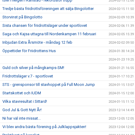
ISM i helgen i Karlstad - rekordstor trupp
2024-02-15 12:00
Tredje bästa friidrottsföreningen att sälja Bingolotter
2024-02-15 11:50
Storvinst på Bingolotto
2024-02-09 10:39
Sista chansen för friidrottsläger under sportlovet
2024-02-06 11:39
Saga och Kajsa uttagna till Nordenkampen 11 februari
2024-02-05 15:39
Inbjudan Extra Årsmöte - måndag 12 feb
2024-02-02 09:50
Öppettider för Friidrottens Hus
2024-01-30 14:24
2024-01-23 19:25
Guld och silver på mångkamps-SM!
2024-01-21 16:55
Friidrottsläger v.7 - sportlovet
2024-01-17 10:21
STS - grensponsor till stavhoppet på Full Moon Jump
2024-01-15 13:07
Startskottet och IUDM
2024-01-15 12:00
Vilka stavresultat i Sittard!
2024-01-15 11:12
God Jul & Gott Nytt År!
2023-12-14 14:49
Ni har väl inte missat...
2023-12-05 12:05
Vi blev andra bästa förening på Julklappsjakten!
2023-12-04 12:00