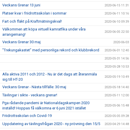
Veckans Grenar 13 juni
2020-06-15 11:31
Platser kvar i friidrottsskolan i sommar
2020-06-11 10:16
Fart och fläkt på Kraftmätningskval!
2020-06-10 09:39
Välkommen att köpa virtuell kamratfika under våra
2020-06-05 22:50
arrangemang!
Veckans Grenar 30 maj
2020-06-03
"Trekungakastet" med personliga rekord och klubbrekord
2020-06-01 12:40
2020-05-31 14:56
2020-05-28 10:53
Alla aktiva 2011 och 2012 - Nu är det dags att återanmäla
2020-05-19 10:49
sig till HT-20
Veckans Grenar - Nästa tillfälle: 30 maj
2020-05-18 14:40
Tävlingar i sikte - veckans grenar!
2020-05-11 12:00
Pga rådande pandemi är Nationaldagskampen 2020
2020-05-06 15:48
inställd! Hoppas få välkomna er 6 juni 2021 istället
Friidrottsskolan och Covid-19
2020-05-05 09:28
Uppdatering av tävlingsfrågan 2020 - ny prövning den 15/5
2020-04-29 14:48