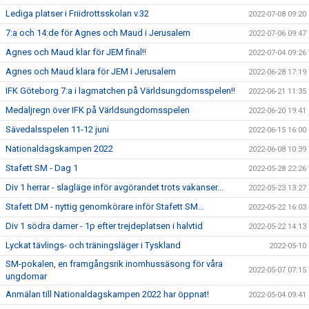
Lediga platser i Friidrottsskolan v.32
2022-07-08 09:20
7:a och 14:de för Agnes och Maud i Jerusalem
2022-07-06 09:47
Agnes och Maud klar för JEM final!!
2022-07-04 09:26
Agnes och Maud klara för JEM i Jerusalem
2022-06-28 17:19
IFK Göteborg 7:a i lagmatchen på Världsungdomsspelen!!
2022-06-21 11:35
Medaljregn över IFK på Världsungdomsspelen
2022-06-20 19:41
Sävedalsspelen 11-12 juni
2022-06-15 16:00
Nationaldagskampen 2022
2022-06-08 10:39
Stafett SM - Dag 1
2022-05-28 22:26
Div 1 herrar - slagläge inför avgörandet trots vakanser...
2022-05-23 13:27
Stafett DM - nyttig genomkörare inför Stafett SM...
2022-05-22 16:03
Div 1 södra damer - 1p efter trejdeplatsen i halvtid
2022-05-22 14:13
Lyckat tävlings- och träningsläger i Tyskland
2022-05-10
SM-pokalen, en framgångsrik inomhussäsong för våra
2022-05-07 07:15
ungdomar
Anmälan till Nationaldagskampen 2022 har öppnat!
2022-05-04 09:41