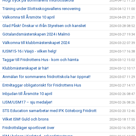
Högt tryck på sommarens friidrottsskola
2024-04-12 11:23
Träning under Slottsskogsvallens renovering
2024-04-12 11:00
Välkomna till Årsmöte 10 april
2024-04-09 21:21
Glad Påsk! Önskar vi ifrån Styrelsen och kansliet
2024-03-28 08:52
Götalandsmästerskapen 2024 i Malmö
2024-03-27 19:34
Välkomna till klubbmästerskapet 2024
2024-03-22 07:39
IUSM15-16 i Växjö - vilken helg!
2024-03-17 16:38
Taggar till Friidrottens Hus - kom och hämta
2024-03-12 15:02
Klubbmästerskapet är här!
2024-03-12 10:17
Anmälan för sommarens friidrottskola har öppnat!
2024-03-07 11:29
Entrétaggar obligatoriskt för Friidrottens Hus
2024-02-27 14:17
Inbjudan till Årsmöte 10 april
2024-02-26 08:47
IJSM/USM17 – sju medaljer!
2024-02-26 08:26
STS Education samarbetar med IFK Göteborg Friidrott
2024-02-20 12:46
Vilket ISM! Guld och brons
2024-02-18 17:55
Friidrottsläger sportlovet över
2024-02-16 09:25