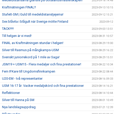
Medeldistansarna glänste på Götalandsmästerskapen!
2023-09-18 14:48
Kraftmätningen FINAL!!
2023-09-13 10:15
Stafett-SM | Guld till medeldistanstjejerna!
2023-09-12 15:21
Sex blåvita i blågult när Sverige mötte Finland
2023-09-12
TACK!!!!!
2023-09-03 13:51
Till helgen är vi med!
2023-08-31 10:57
FINAL av Kraftmätningen stundar i helgen!
2023-08-29 19:00
Silver till Rasmus på mångkamps-USM
2023-08-29 16:22
Svenskt juniorrekord på 1 mile av Saga!
2023-08-29 15:51
JSM19 + USM15 - Flera medaljer och fina prestationer!
2023-08-22 10:34
Fem IFKare till Ungdomsfinnkampen
2023-08-22 08:44
U20-EM - två representanter
2023-08-16 09:33
USM 16-17 år: Vacker medaljskörd och fina prestationer
2023-08-14 16:21
Reflektioner
2023-08-14 10:44
Silver till Hanna på SM
2023-08-01 10:49
Nya landslagsuppdrag
2023-07-21 12:39