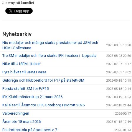
Jeremy på kansliet.
Nyhetsarkiv
Nio medaljer och många starka prestationer på JSM och
2026-08-05 10:20
USM i Sollentuna
Tre SM-medaljer och flera starka IFK-insatser i Uppsala
2026-08-03 20:56
Nike till U18EM i Italien!
2026-07-07 15:17
Fyra blåvita till JNM i Vasa
2026-07-01 18:02
Guldregn och klubbrekord för F17 på stafett-SM
2026-05-18 10:15
Första stafett-SM för F/P15
2026-05-18 10:14
IFK Klubbmästerskap 21 mars 2026
2026-03-19 14:23
Kallelse till Årsmöte i IFK Göteborg Friidrott 2026
2026-02-18 21:44
Valberedningen
2026-02-17
Årsmöte 18 mars 2026
2026-01-15 17:49
Friidrottsskola på Sportlovet v. 7
2026-01-13