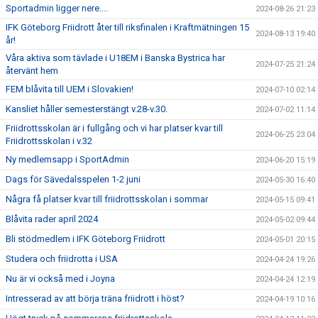
Sportadmin ligger nere....
2024-08-26 21:23
IFK Göteborg Friidrott åter till riksfinalen i Kraftmätningen 15
2024-08-13 19:40
år!
Våra aktiva som tävlade i U18EM i Banska Bystrica har
2024-07-25 21:24
återvänt hem
FEM blåvita till UEM i Slovakien!
2024-07-10 02:14
Kansliet håller semesterstängt v.28-v.30.
2024-07-02 11:14
Friidrottsskolan är i fullgång och vi har platser kvar till
2024-06-25 23:04
Friidrottsskolan i v.32
Ny medlemsapp i SportAdmin
2024-06-20 15:19
Dags för Sävedalsspelen 1-2 juni
2024-05-30 16:40
Några få platser kvar till friidrottsskolan i sommar
2024-05-15 09:41
Blåvita rader april 2024
2024-05-02 09:44
Bli stödmedlem i IFK Göteborg Friidrott
2024-05-01 20:15
Studera och friidrotta i USA
2024-04-24 19:26
Nu är vi också med i Joyna
2024-04-24 12:19
Intresserad av att börja träna friidrott i höst?
2024-04-19 10:16