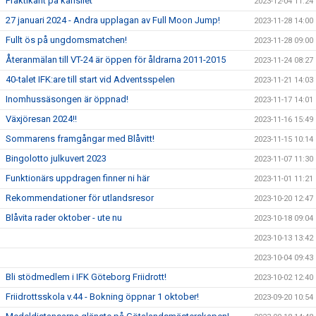
Praktikant på kansliet
2023-12-04 11:24
27 januari 2024 - Andra upplagan av Full Moon Jump!
2023-11-28 14:00
Fullt ös på ungdomsmatchen!
2023-11-28 09:00
Återanmälan till VT-24 är öppen för åldrarna 2011-2015
2023-11-24 08:27
40-talet IFK:are till start vid Adventsspelen
2023-11-21 14:03
Inomhussäsongen är öppnad!
2023-11-17 14:01
Växjöresan 2024!!
2023-11-16 15:49
Sommarens framgångar med Blåvitt!
2023-11-15 10:14
Bingolotto julkuvert 2023
2023-11-07 11:30
Funktionärs uppdragen finner ni här
2023-11-01 11:21
Rekommendationer för utlandsresor
2023-10-20 12:47
Blåvita rader oktober - ute nu
2023-10-18 09:04
2023-10-13 13:42
2023-10-04 09:43
Bli stödmedlem i IFK Göteborg Friidrott!
2023-10-02 12:40
Friidrottsskola v.44 - Bokning öppnar 1 oktober!
2023-09-20 10:54