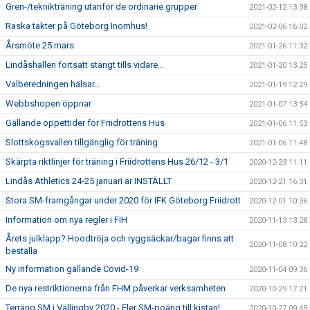
Gren-/teknikträning utanför de ordinarie grupper
2021-02-12 13:38
Raska takter på Göteborg Inomhus!
2021-02-06 16:02
Årsmöte 25 mars
2021-01-26 11:32
Lindåshallen fortsatt stängt tills vidare...
2021-01-20 13:25
Valberedningen hälsar...
2021-01-19 12:29
Webbshopen öppnar
2021-01-07 13:54
Gällande öppettider för Friidrottens Hus
2021-01-06 11:53
Slottskogsvallen tillgänglig för träning
2021-01-06 11:48
Skärpta riktlinjer för träning i Friidrottens Hus 26/12 - 3/1
2020-12-23 11:11
Lindås Athletics 24-25 januari är INSTÄLLT
2020-12-21 16:31
Stora SM-framgångar under 2020 för IFK Göteborg Friidrott
2020-12-01 10:36
Information om nya regler i FIH
2020-11-13 13:28
Årets julklapp? Hoodtröja och ryggsäckar/bagar finns att
2020-11-08 10:22
beställa
Ny information gällande Covid-19
2020-11-04 09:36
De nya restriktionerna från FHM påverkar verksamheten
2020-10-29 17:21
Terräng SM i Vällingby 2020 - Fler SM-poäng till kistan!
2020-10-27 09:45