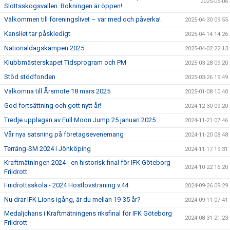
2025-05-06
Slottsskogsvallen. Bokningen är öppen!
Välkommen till föreningslivet – var med och påverka!
2025-04-30 09:55
Kansliet tar påskledigt
2025-04-14 14:26
Nationaldagskampen 2025
2025-04-02 22:13
Klubbmästerskapet Tidsprogram och PM
2025-03-28 09:20
Stöd stödfonden
2025-03-26 19:49
Välkomna till Årsmöte 18 mars 2025
2025-01-08 10:40
God fortsättning och gott nytt år!
2024-12-30 09:20
Tredje upplagan av Full Moon Jump 25 januari 2025
2024-11-21 07:46
Vår nya satsning på företagsevenemang
2024-11-20 08:48
Terräng-SM 2024 i Jönköping
2024-11-17 19:31
Kraftmätningen 2024 - en historisk final för IFK Göteborg
2024-10-22 16:20
Friidrott
Friidrottsskola - 2024 Höstlovsträning v.44
2024-09-26 09:29
Nu drar IFK Lions igång, är du mellan 19-35 år?
2024-09-11 07:41
Medaljchans i Kraftmätningens riksfinal för IFK Göteborg
2024-08-31 21:23
Friidrott