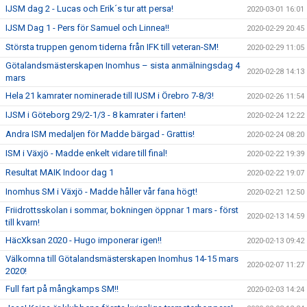
IJSM dag 2 - Lucas och Erik´s tur att persa!
2020-03-01 16:01
IJSM Dag 1 - Pers för Samuel och Linnea!!
2020-02-29 20:45
Största truppen genom tiderna från IFK till veteran-SM!
2020-02-29 11:05
Götalandsmästerskapen Inomhus – sista anmälningsdag 4
2020-02-28 14:13
mars
Hela 21 kamrater nominerade till IUSM i Örebro 7-8/3!
2020-02-26 11:54
IJSM i Göteborg 29/2-1/3 - 8 kamrater i farten!
2020-02-24 12:22
Andra ISM medaljen för Madde bärgad - Grattis!
2020-02-24 08:20
ISM i Växjö - Madde enkelt vidare till final!
2020-02-22 19:39
Resultat MAIK Indoor dag 1
2020-02-22 19:07
Inomhus SM i Växjö - Madde håller vår fana högt!
2020-02-21 12:50
Friidrottsskolan i sommar, bokningen öppnar 1 mars - först
2020-02-13 14:59
till kvarn!
HäcXksan 2020 - Hugo imponerar igen!!
2020-02-13 09:42
Välkomna till Götalandsmästerskapen Inomhus 14-15 mars
2020-02-07 11:27
2020!
Full fart på mångkamps SM!!
2020-02-03 14:24