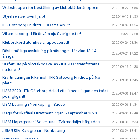
Webshoppen för beställning av klubbkläder är öppen
2020-10-22 08:55
Styrelsen behöver hjälp!
2020-10-13 11:33
IFK Göteborg Friidrott + OCR = SANT!!!
2020-10-07 19:54
Vilken säsong - Här är våra sju Sverige-ettor!
2020-09-28
Klubbrekord utomhus är uppdaterad!
2020-09-24 08:36
Bästa möjliga avslutning på säsongen för våra 13-14
2020-09-21 17:22
åringar
Stafett SM på Slottskogsvallen - IFK visar framfötterna
2020-09-13 21:38
nationellt!
Kraftmätningen Riksfinal - IFK Göteborg Friidrott på 5:e
2020-09-08 10:45
plats!
USM 2020 - IFK Göteborg delad etta i medaljligan och tvåa i
2020-09-06 12:47
poängligan!!
USM Löpning i Norrköping - Succé!
2020-09-06 11:34
Dags för riksfinal i Kraftmätningen 5 september 2020
2020-09-03 16:40
USM Hoppgrenar i Sollentuna - Två medaljer bärgades!
2020-08-30 08:33
JSM/USM Kastgrenar - Norrköping
2020-08-24 13:41