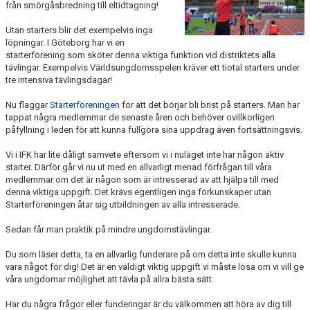
från smörgåsbredning till eltidtagning!
FUNKTIONÄR
Utan starters blir det exempelvis inga
löpningar. I Göteborg har vi en
BILDGALLERI
starterförening som sköter denna viktiga funktion vid distriktets alla
tävlingar. Exempelvis Världsungdomsspelen kräver ett tiotal starters under
tre intensiva tävlingsdagar!
Nu flaggar
Starterföreningen
för att det börjar bli brist på starters. Man har
tappat några medlemmar de senaste åren och behöver ovillkorligen
påfyllning i leden för att kunna fullgöra sina uppdrag även fortsättningsvis.
Vi i IFK har lite dåligt samvete eftersom vi i nuläget inte har någon aktiv
starter. Därför går vi nu ut med en allvarligt menad förfrågan till våra
medlemmar om det är någon som är intresserad av att hjälpa till med
denna viktiga uppgift. Det krävs egentligen inga förkunskaper utan
Starterföreningen åtar sig utbildningen av alla intresserade.
Sedan får man praktik på mindre ungdomstävlingar.
Du som läser detta, ta en allvarlig funderare på om detta inte skulle kunna
vara något för dig! Det är en väldigt viktig uppgift vi måste lösa om vi vill ge
våra ungdomar möjlighet att tävla på allra bästa sätt.
Har du några frågor eller funderingar är du välkommen att höra av dig till