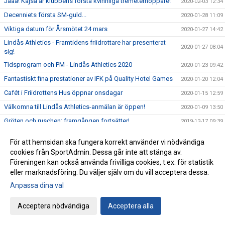
Jaaa! Kajsa är klubbens första kvinnliga tremeterhoppare!
2020-02-03 12:34
Decenniets första SM-guld...
2020-01-28 11:09
Viktiga datum för Årsmötet 24 mars
2020-01-27 14:42
Lindås Athletics - Framtidens friidrottare har presenterat
2020-01-27 08:04
sig!
Tidsprogram och PM - Lindås Athletics 2020
2020-01-23 09:42
Fantastiskt fina prestationer av IFK på Quality Hotel Games
2020-01-20 12:04
Cafét i Friidrottens Hus öppnar onsdagar
2020-01-15 12:59
Välkomna till Lindås Athletics-anmälan är öppen!
2020-01-09 13:50
Gröten och ruschen: framgången fortsätter!
2019-12-17 09:39
Terminsavslutning för våra yngsta aktiva födda 2012
2019-12-16 09:29
För att hemsidan ska fungera korrekt använder vi nödvändiga
Julklappsjakten - Three on the bounce!!
2019-12-02
cookies från SportAdmin. Dessa går inte att stänga av.
Föreningen kan också använda frivilliga cookies, t.ex. för statistik
Beställning av kläder!
2019-11-28 14:32
eller marknadsföring. Du väljer själv om du vill acceptera dessa.
Det är dags att återanmäla sig till VT-20 (yngre grupper)
2019-11-28 11:42
Anpassa dina val
IFK kommer snart att kalla till årsmöte
2019-11-27 12:08
Nu är vi igång.. yes!!
Acceptera nödvändiga
Acceptera alla
2019-11-18
Anmälan har öppnat till Lindås Athletics 2020 - Välkomna!
2019-11-15 08:39