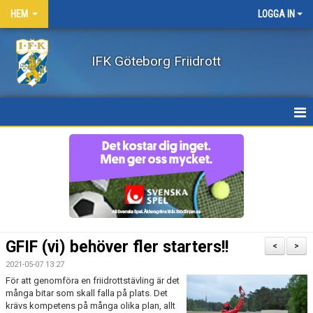
HEM
LOGGA IN
IFK Göteborg Friidrott
HEM
NYHETER
FÖRENINGEN
BÖRJA FRIIDROTTA / BLI MEDLEM
GFIF (vi) behöver fler starters!!
<
>
KLÄDER
2021-05-07 13:27
För att genomföra en friidrottstävling är det
många bitar som skall falla på plats. Det
LEDARE/UTBILDNING
krävs kompetens på många olika plan, allt