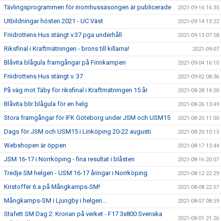
Tävlingsprogrammen för inomhussäsongen är publicerade
2021-09-16 16:35
Utbildningar hösten 2021 - UC Väst
2021-09-14 13:22
Friidrottens Hus stängt v.37 pga underhåll
2021-09-13 07:58
Riksfinal i Kraftmätningen - brons till killarna!
2021-09-07
Blåvita blågula framgångar på Finnkampen
2021-09-04 16:10
Friidrottens Hus stängt v. 37
2021-09-02 08:36
På väg mot Täby för riksfinal i Kraftmätningen 15 år
2021-08-28 14:00
Blåvita blir blågula för en helg
2021-08-26 13:49
Stora framgångar för IFK Göteborg under JSM och USM15
2021-08-25 11:00
Dags för JSM och USM15 i Linköping 20-22 augusti
2021-08-20 10:15
Webshopen är öppen
2021-08-17 13:44
JSM 16-17 i Norrköping - fina resultat i blåsten
2021-08-16 20:07
Tredje SM helgen - USM 16-17 åringar i Norrköping
2021-08-12 22:29
Kristoffer 6:a på Mångkamps-SM!
2021-08-08 22:57
Mångkamps-SM i Ljungby i helgen...
2021-08-07 08:59
Stafett SM Dag 2: Kronan på verket - F17 3x800 Svenska
2021-08-01 21:26