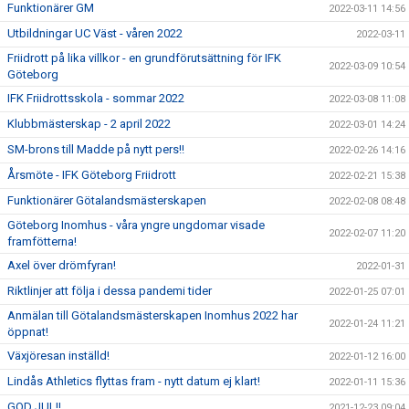
Funktionärer GM
2022-03-11 14:56
Utbildningar UC Väst - våren 2022
2022-03-11
Friidrott på lika villkor - en grundförutsättning för IFK
2022-03-09 10:54
Göteborg
IFK Friidrottsskola - sommar 2022
2022-03-08 11:08
Klubbmästerskap - 2 april 2022
2022-03-01 14:24
SM-brons till Madde på nytt pers!!
2022-02-26 14:16
Årsmöte - IFK Göteborg Friidrott
2022-02-21 15:38
Funktionärer Götalandsmästerskapen
2022-02-08 08:48
Göteborg Inomhus - våra yngre ungdomar visade
2022-02-07 11:20
framfötterna!
Axel över drömfyran!
2022-01-31
Riktlinjer att följa i dessa pandemi tider
2022-01-25 07:01
Anmälan till Götalandsmästerskapen Inomhus 2022 har
2022-01-24 11:21
öppnat!
Växjöresan inställd!
2022-01-12 16:00
Lindås Athletics flyttas fram - nytt datum ej klart!
2022-01-11 15:36
GOD JUL!!
2021-12-23 09:04