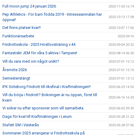
Full moon jump 24 januari 2026
2025-11-03 16:19
Pep Athletics - För barn födda 2019 - Intresseanmälan har
2025-10-13 17:58
öppnat!
Det finns pIatser kvar!!
2025-10-07 17:06
Funktionärsarbete
2025-09-10
Friidrottsskola - 2025 Höstlovsträning v.44
2025-09-04 20:32
Fantastiskt JEM för våra 5 aktiva i Tampere!
2025-08-14 06:30
Vill du vara med om något unikt?
2025-07-01 15:12
Årsmöte 2026
2025-07-01 15:10
Semesterstängt
2025-07-01 13:12
IFK Göteborg Friidrott till riksfinal i Kraftmätningen!!
2025-06-23 14:55
Vill du börja i friidrott? Bokningen är nu öppen, först till
2025-06-16 16:33
kvarn
Vi söker nu efter sponsorer som vill samarbeta
2025-06-02 09:35
Dags för kval till Kraftmätningen i Lerum
2025-05-28 21:22
Stafett SM i Västerås
2025-05-28 07:06
Sommaren 2025 arrangerar vi Friidrottsskola på