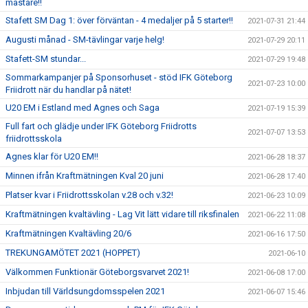
mästare!!
Stafett SM Dag 1: över förväntan - 4 medaljer på 5 starter!!
2021-07-31 21:44
Augusti månad - SM-tävlingar varje helg!
2021-07-29 20:11
Stafett-SM stundar...
2021-07-29 19:48
Sommarkampanjer på Sponsorhuset - stöd IFK Göteborg
2021-07-23 10:00
Friidrott när du handlar på nätet!
U20 EM i Estland med Agnes och Saga
2021-07-19 15:39
Full fart och glädje under IFK Göteborg Friidrotts
2021-07-07 13:53
friidrottsskola
Agnes klar för U20 EM!!
2021-06-28 18:37
Minnen ifrån Kraftmätningen Kval 20 juni
2021-06-28 17:40
Platser kvar i Friidrottsskolan v.28 och v.32!
2021-06-23 10:09
Kraftmätningen kvaltävling - Lag Vit lätt vidare till riksfinalen
2021-06-22 11:08
Kraftmätningen Kvaltävling 20/6
2021-06-16 17:50
TREKUNGAMÖTET 2021 (HOPPET)
2021-06-10
Välkommen Funktionär Göteborgsvarvet 2021!
2021-06-08 17:00
Inbjudan till Världsungdomsspelen 2021
2021-06-07 15:46