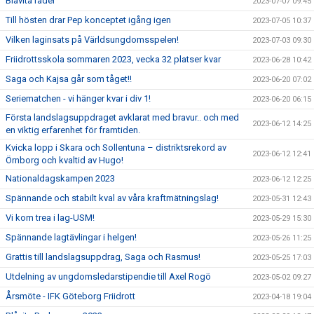
Blåvita rader
2023-07-07 09:45
Till hösten drar Pep konceptet igång igen
2023-07-05 10:37
Vilken laginsats på Världsungdomsspelen!
2023-07-03 09:30
Friidrottsskola sommaren 2023, vecka 32 platser kvar
2023-06-28 10:42
Saga och Kajsa går som tåget!!
2023-06-20 07:02
Seriematchen - vi hänger kvar i div 1!
2023-06-20 06:15
Första landslagsuppdraget avklarat med bravur.. och med
2023-06-12 14:25
en viktig erfarenhet för framtiden.
Kvicka lopp i Skara och Sollentuna – distriktsrekord av
2023-06-12 12:41
Örnborg och kvaltid av Hugo!
Nationaldagskampen 2023
2023-06-12 12:25
Spännande och stabilt kval av våra kraftmätningslag!
2023-05-31 12:43
Vi kom trea i lag-USM!
2023-05-29 15:30
Spännande lagtävlingar i helgen!
2023-05-26 11:25
Grattis till landslagsuppdrag, Saga och Rasmus!
2023-05-25 17:03
Utdelning av ungdomsledarstipendie till Axel Rogö
2023-05-02 09:27
Årsmöte - IFK Göteborg Friidrott
2023-04-18 19:04