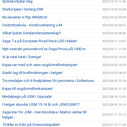
Spikskorbytar dag
2022-10-10 11:46
Starka tjejer i terräng-DM!
2022-10-03 22:08
Nu lanserar vi Pep Athletics!
2022-09-22 09:58
Friidrottsskola - Höstlovsträning v.44
2022-09-22 09:51
Vilket lyckat Götalandsmästerskap!!
2022-09-20 08:46
Saga 7:a på European Road Race U20 i Italien!
2022-09-17 19:07
Nytt svenskt juniorrekord av Saga Provci på 1000 m
2022-09-11 11:09
Vi är näst bäst i Sverige!
2022-09-05 18:43
Kajsa var med och vann ungdomsfinnkampen!
2022-09-05 18:39
Starkt lag till kraftmätningen i helgen!
2022-09-02 08:59
Tre medaljer och 6 finalplatser för juniorerna i Sollentuna
2022-08-30 22:18
Kajsa till ungdomsfinnkampen!
2022-08-30 21:25
Medaljregn på USM i Uppsala!
2022-08-29 12:49
I helgen stundar USM 15-16 år och JSM/USM17
2022-08-24 14:14
Saga klar för JVM - men Nordiska i Malmö väntar till
2022-07-11 22:12
helgen...
10.84w av Edin på Öresundsspelen!
2022-07-10 17:34