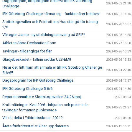
Dagsprogram, tidsprogram och PM för IFK Göteborg
2021-06-02 21:18
Challenge
IFK Göteborg Challenge närmar sig - funktionärer behövs!
2021-06-01 14:15
Slottskogsvallen och Friidrottens Hus stängd för träning
2021-05-28 15:37
2/6
Vår egen Janne - ny utbildningsansvarig på SFIF!!
2021-05-28 14:55
Athletes Shoe Declaration Form
2021-05-27 16:50
Tävlingar - tillgängliga för fler
2021-05-26 13:39
Glädjebeskedet - Tallinn räddar U23-EM!!
2021-05-26 13:33
Nu är det fritt fram att anmäla er till IFK Göteborg Challenge
2021-05-24 22:40
5-6/6!!
Dagsprogram för IFK Göteborg Challenge
2021-05-24 17:57
IFK Göteborg Challenge 5-6/6
2021-05-24 14:36
Reparationsarbete Slottskogsvallen 24-26 maj
2021-05-24
Kraftmätningen Kval 20/6 - Inbjudan och preliminär
2021-05-23 21:27
tävlingsinformation publicerade
Vill du delta i Friidrottsskolan 2021?
2021-05-20
Årets friidrottsstatistik har uppdaterats
2021-05-19 16:11