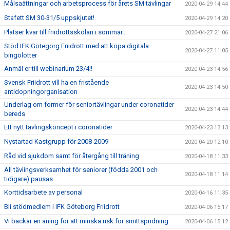
Målsaättningar och arbetsprocess för årets SM tävlingar
2020-04-29 14:44
Stafett SM 30-31/5 uppskjutet!
2020-04-29 14:20
Platser kvar till friidrottsskolan i sommar...
2020-04-27 21:06
Stöd IFK Götegorg Friidrott med att köpa digitala
2020-04-27 11:05
bingolotter
Anmäl er till webinarium 23/4!!
2020-04-23 14:56
Svensk Friidrott vill ha en fristående
2020-04-23 14:50
antidopningorganisation
Underlag om former för seniortävlingar under coronatider
2020-04-23 14:44
bereds
Ett nytt tävlingskoncept i coronatider
2020-04-23 13:13
Nystartad Kastgrupp för 2008-2009
2020-04-20 12:10
Råd vid sjukdom samt för återgång till träning
2020-04-18 11:33
All tävlingsverksamhet för seniorer (födda 2001 och
2020-04-18 11:14
tidigare) pausas
Korttidsarbete av personal
2020-04-16 11:35
Bli stödmedlem i IFK Göteborg Friidrott
2020-04-06 15:17
Vi backar en aning för att minska risk för smittspridning
2020-04-06 15:12