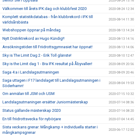
Senior SM i Uppsala
2020-08-24 13:16
Välkommen till årets IFK:dag och klubbfest 2020
2020-08-24 12:34
Komplett statistikdatabas - från klubbrekord i IFK till
2020-08-14 11:30
världsårsbästa
Webshoppen öppnar på måndag
2020-08-13 14:24
Nytt Distriktrekord av Hugo Kündig!!
2020-08-13 14:16
Ansökningstiden till Friidrottsgymnasiet har öppnat!
2020-08-13 14:06
Sky is The Limit Dag 2 - Erik Toll glänste!
2020-08-10 12:47
Sky is the Limit dag 1 - Bra IFK resultat på Åbyvallen!
2020-08-09 20:56
Saga 4:a i Landslagsutmaningen
2020-08-09 20:46
Saga uttagen i F17 landslaget till Landslagsutmaningen i
2020-08-04 19:53
Söderhamn!
Om anmälan till JSM och USM
2020-07-15 10:32
Landslagsutmaningen ersätter Juniormästerskap
2020-07-14 08:36
Status gällande mästerskap 2020
2020-07-14 08:20
En till friidrottsvecka för nybörjare
2020-07-04 14:45
Sista veckans grenar: Mångkamp + individuella starter i
2020-06-17 12:02
mångkampsgrenar