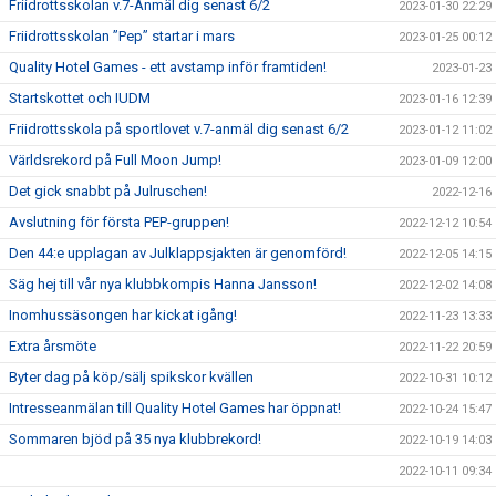
Friidrottsskolan v.7-Anmäl dig senast 6/2
2023-01-30 22:29
Friidrottsskolan ”Pep” startar i mars
2023-01-25 00:12
Quality Hotel Games - ett avstamp inför framtiden!
2023-01-23
Startskottet och IUDM
2023-01-16 12:39
Friidrottsskola på sportlovet v.7-anmäl dig senast 6/2
2023-01-12 11:02
Världsrekord på Full Moon Jump!
2023-01-09 12:00
Det gick snabbt på Julruschen!
2022-12-16
Avslutning för första PEP-gruppen!
2022-12-12 10:54
Den 44:e upplagan av Julklappsjakten är genomförd!
2022-12-05 14:15
Säg hej till vår nya klubbkompis Hanna Jansson!
2022-12-02 14:08
Inomhussäsongen har kickat igång!
2022-11-23 13:33
Extra årsmöte
2022-11-22 20:59
Byter dag på köp/sälj spikskor kvällen
2022-10-31 10:12
Intresseanmälan till Quality Hotel Games har öppnat!
2022-10-24 15:47
Sommaren bjöd på 35 nya klubbrekord!
2022-10-19 14:03
2022-10-11 09:34