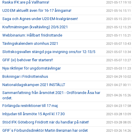
Raska IFK:are på Vallhamra!
2021-05-17 19:10
U20 EM aktuellt även för 16-17 åringarna!
2021-05-16 15:11
Saga och Agnes under U20 EM-kvalgränsen!
2021-05-15 23:51
Kraftmätningen (kvaltävling) 20/6 2021
2021-05-12 15:29
Webbinarium: Hållbart friidrottande
2021-05-11 15:21
Tävlingskalendern utomhus 2021
2021-05-07 13:43
Slottskogsvallen stängd pga invigning ons/tor 12-13/5
2021-05-07 13:34
GFIF (vi) behöver fler starters!!
2021-05-07 13:27
Nya riktlinjer för ungdomstävlingar
2021-05-03 11:23
Bokningar i Friidrottenshus
2021-04-29 10:02
Nationaldagskampen 2021 INSTÄLLT
2021-04-27 00:11
Sammanfattning från årsmötet 2021 - Ordförande Åsa har
2021-04-26 15:26
ordet.
Förlängda restriktioner till 17 maj
2021-04-23 17:58
Inbjudan till årsmöte 15 April kl.17.30
2021-03-28 13:09
Stöd IFK Göteborg Friidrott när du handlar på nätet!
2021-03-28 08:05
GFIF´s Förbundsdirektör Martin Bergman har ordet
2021-03-26 14:26