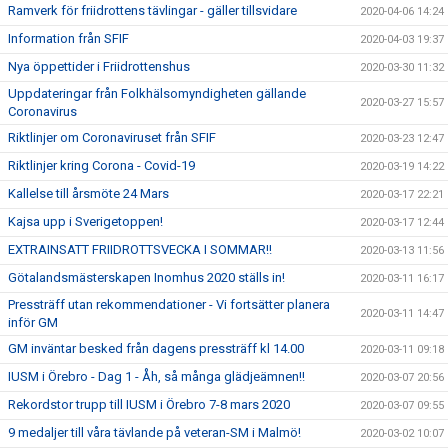
Ramverk för friidrottens tävlingar - gäller tillsvidare
2020-04-06 14:24
Information från SFIF
2020-04-03 19:37
Nya öppettider i Friidrottenshus
2020-03-30 11:32
Uppdateringar från Folkhälsomyndigheten gällande
2020-03-27 15:57
Coronavirus
Riktlinjer om Coronaviruset från SFIF
2020-03-23 12:47
Riktlinjer kring Corona - Covid-19
2020-03-19 14:22
Kallelse till årsmöte 24 Mars
2020-03-17 22:21
Kajsa upp i Sverigetoppen!
2020-03-17 12:44
EXTRAINSATT FRIIDROTTSVECKA I SOMMAR!!
2020-03-13 11:56
Götalandsmästerskapen Inomhus 2020 ställs in!
2020-03-11 16:17
Pressträff utan rekommendationer - Vi fortsätter planera
2020-03-11 14:47
inför GM
GM inväntar besked från dagens pressträff kl 14.00
2020-03-11 09:18
IUSM i Örebro - Dag 1 - Åh, så många glädjeämnen!!
2020-03-07 20:56
Rekordstor trupp till IUSM i Örebro 7-8 mars 2020
2020-03-07 09:55
9 medaljer till våra tävlande på veteran-SM i Malmö!
2020-03-02 10:07