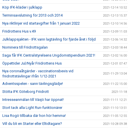
Köp IFK-kläder i julklapp
2021-12-14 10:52
Terminsavslutning för 2013 och 2014
2021-12-13 15:37
Nya riktlinjer vid startavgifter från 1 januari 2022
2021-12-10 14:56
Friidrottens Hus v.49
2021-12-09 11:03
Julklappsjakten - IFK vann lagtävling för fjärde året i följd
2021-12-06 14:32
Nominera till Friidrottsgalan
2021-12-03 18:44
Saga får IFK Centralstyrelsens Ungdomstipendium 2021!
2021-12-02 16:00
Öppettider Jul/Nyår Friidrottens Hus
2021-12-01 07:47
Nya coronaåtgärder - vaccinationsbevis vid
2021-11-29 13:04
friidrottstävlingar ifrån 1/12-2021
Adventsspelen - sann tävlingsglädje!
2021-11-22 15:00
Stötta IFK Göteborg Friidrott
2021-11-18
Intresseanmälan till Växjö har öppnat!
2021-11-11 12:21
Stort tack alla Light Run-funktionärer
2021-11-10 13:51
Lisa Rogö tillbaka där hon hör hemma!
2021-11-05 12:55
Vill du bli en Starter eller Eltidtagare?
2021-10-28 09:38