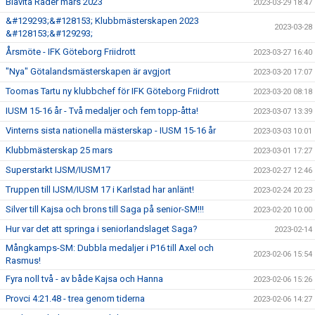
Blåvita Rader mars 2023
2023-03-29 18:47
&#129293;&#128153; Klubbmästerskapen 2023
2023-03-28
&#128153;&#129293;
Årsmöte - IFK Göteborg Friidrott
2023-03-27 16:40
"Nya" Götalandsmästerskapen är avgjort
2023-03-20 17:07
Toomas Tartu ny klubbchef för IFK Göteborg Friidrott
2023-03-20 08:18
IUSM 15-16 år - Två medaljer och fem topp-åtta!
2023-03-07 13:39
Vinterns sista nationella mästerskap - IUSM 15-16 år
2023-03-03 10:01
Klubbmästerskap 25 mars
2023-03-01 17:27
Superstarkt IJSM/IUSM17
2023-02-27 12:46
Truppen till IJSM/IUSM 17 i Karlstad har anlänt!
2023-02-24 20:23
Silver till Kajsa och brons till Saga på senior-SM!!!
2023-02-20 10:00
Hur var det att springa i seniorlandslaget Saga?
2023-02-14
Mångkamps-SM: Dubbla medaljer i P16 till Axel och
2023-02-06 15:54
Rasmus!
Fyra noll två - av både Kajsa och Hanna
2023-02-06 15:26
Provci 4:21.48 - trea genom tiderna
2023-02-06 14:27