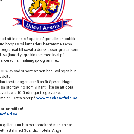
ta,
te med att kunna släppa in någon allmän publik
lltid hoppas på lättnader i bestämmelserna
r begränsat till såväl åldersklasser, grenar som
ill 50 (längd yngre klasser med kval på
markerad i anmälningsprogrammet. I
30% av vad vi normalt sett har. Tävlingen blir i
 delta.
edan första dagen anmälan är öppen. Några
 stor tävling som vi har tillåtelse att göra.
 eventuella förändringar i regelverket.
anmälan. Detta sker på
www.trackandfield.se
pnar anmälan!
ndfield.se
 som gäller! Hur bra personrekord man än har.
r ett avtal med Scandic Hotels. Ange