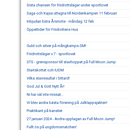
Sista chansen för friidrottsläger under sportlovet
Saga och Kajsa uttagna till Nordenkampen 11 februari
Inbjudan Extra Årsmöte - måndag 12 feb
Öppettider för Friidrottens Hus
Guld och silver på mångkamps-SM!
Friidrottsläger v.7 - sportlovet
STS - grensponsor till stavhoppet på Full Moon Jump
Startskottet och IUDM
Vilka stavresultat i Sittard!
God Jul & Gott Nytt År!
Ni har väl inte missat...
Vi blev andra bästa förening på Julklappsjakten!
Praktikant på kansliet
27 januari 2024 - Andra upplagan av Full Moon Jump!
Fullt ös på ungdomsmatchen!