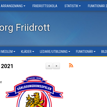
ARRANGEMANG
FRIIDROTTSSKOLA
STATISTIK
FUNKTIONÄR 
rg Friidrott
LI MEDLEM
KLÄDER
LEDARE/UTBILDNING
FUNKTIONÄR
BIL
n 2021
<
>
et