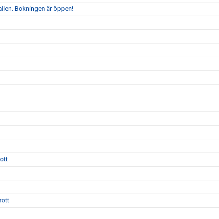
allen. Bokningen är öppen!
ott
rott