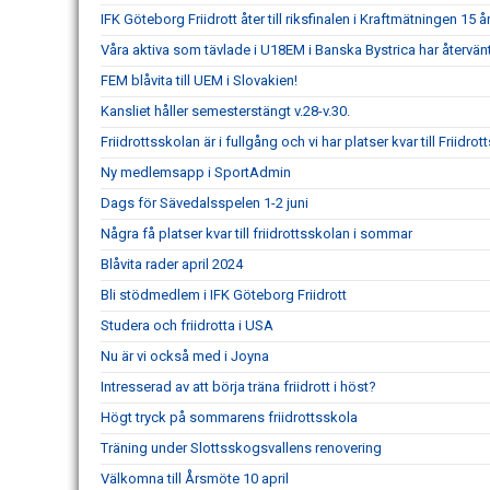
IFK Göteborg Friidrott åter till riksfinalen i Kraftmätningen 15 år
Våra aktiva som tävlade i U18EM i Banska Bystrica har återvä
FEM blåvita till UEM i Slovakien!
Kansliet håller semesterstängt v.28-v.30.
Friidrottsskolan är i fullgång och vi har platser kvar till Friidrot
Ny medlemsapp i SportAdmin
Dags för Sävedalsspelen 1-2 juni
Några få platser kvar till friidrottsskolan i sommar
Blåvita rader april 2024
Bli stödmedlem i IFK Göteborg Friidrott
Studera och friidrotta i USA
Nu är vi också med i Joyna
Intresserad av att börja träna friidrott i höst?
Högt tryck på sommarens friidrottsskola
Träning under Slottsskogsvallens renovering
Välkomna till Årsmöte 10 april