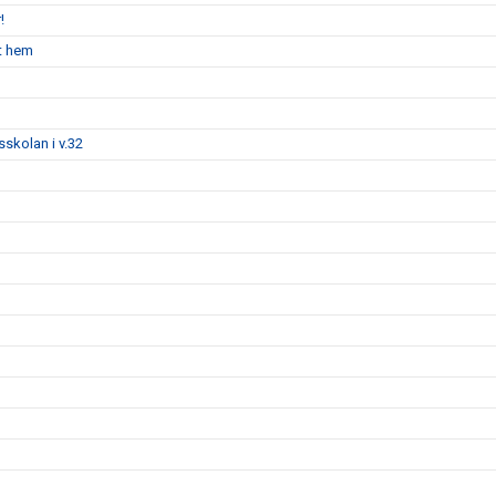
!
nt hem
tsskolan i v.32