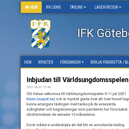
HEM
IFK LIONS
TÄVLING
LÄGER/RESOR
IFK Götebo
HEM
NYHETER
FÖRENINGEN
BÖRJA FRIIDROTTA / B
Inbjudan till Världsungdomsspele
2021-06-07 15:46
ÖIS hälsar välkomna till Världsungdomsspelen 9-11 juli 2021
Klass (vuspel.se)
och är mycket glada över att över huvud tag
kunna arrangera tävlingen med tanke på de avsevärda
svårigheter och begränsningar som pandemin har förorsakat
idrottsrörelsen de senaste 15 månaderna.
Dock måste vi understryka att det blir en annorlunda tävling