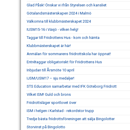
Glad Påsk! Önskar vi ifrån Styrelsen och kansliet
Götalandsmästerskapen 2024 i Malmö
Välkomna till klubbmästerskapet 2024
IUSM15-16 i Växjö - vilken helg!
Taggar till Friidrottens Hus - kom och hämta
Klubbmästerskapet är här!
Anmälan för sommarens friidrottskola har öppnat!
Entrétaggar obligatoriskt för Friidrottens Hus
Inbjudan till Årsmöte 10 april
IJSM/USM17 – sju medaljer!
STS Education samarbetar med IFK Göteborg Friidrott
Vilket ISM! Guld och brons
Friidrottsläger sportlovet över
ISM i helgen i Karlstad - rekordstor trupp
Tredje bästa friidrottsföreningen att sälja Bingolotter
Storvinst på Bingolotto