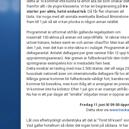
detta år. Vi kommer inte kunna ta emot alla de som önskar del
framför allt i de yngre klasserna. Vi har en begränsning på
tre
starter per aktiv, helst endast två
. Då får fler chansen att
tävla. Var noga med att anmäla eventuella återbud åtminstone
fram till 1 juli så att vi kan plocka in någon annan istället.
Programmet är utformat utifrån gällande regelsystem om
maximalt 150 aktiva på arenan vid varje tillfälle. Vi räknar in
utöver tränare, ledare samt en och annan chaufför. Man kan a
den 1 juli, men det kan vi inte räkna in i nuläget. Programmet ä
deltagarantal. Antalet deltagare per gren varierar från 12 upp t
uppvärmningsarenan). När grenen är fulltecknad blir den röd
sprintgrenar exempelvis kör vi mestadels fem heat.
Detta innebär en tävling med max 2.500 starter, det vill säga 25-
huvudsak nationell även om internationella deltagare får lov att
Många grenar kommer bli fulltecknade väldigt fort, kanske r
kommer bli besvikna, men kom ihåg att vi arrangerar en precis så
Vi kommer inte ha kölistor. Efter 1 juli gör vi en översyn utifrån
Nu har ni ett par dagar att ”smälta” inbjudan innan vi öppnar 
Fredag 11 juni kl 09.00 öp
Detta sker via
www.tracka
Låt oss eftertryckligt understryka att det är ”först till kvarn”
Vad gäller hotellrum så råder det ingen brist på sådana. Vi ha