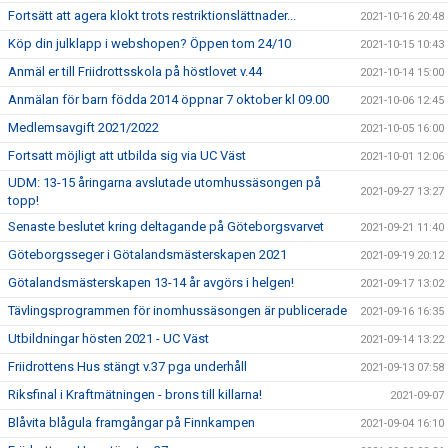
Fortsätt att agera klokt trots restriktionslättnader...
2021-10-16 20:48
Köp din julklapp i webshopen? Öppen tom 24/10
2021-10-15 10:43
Anmäl er till Friidrottsskola på höstlovet v.44
2021-10-14 15:00
Anmälan för barn födda 2014 öppnar 7 oktober kl 09.00
2021-10-06 12:45
Medlemsavgift 2021/2022
2021-10-05 16:00
Fortsatt möjligt att utbilda sig via UC Väst
2021-10-01 12:06
UDM: 13-15 åringarna avslutade utomhussäsongen på
2021-09-27 13:27
topp!
Senaste beslutet kring deltagande på Göteborgsvarvet
2021-09-21 11:40
Göteborgsseger i Götalandsmästerskapen 2021
2021-09-19 20:12
Götalandsmästerskapen 13-14 år avgörs i helgen!
2021-09-17 13:02
Tävlingsprogrammen för inomhussäsongen är publicerade
2021-09-16 16:35
Utbildningar hösten 2021 - UC Väst
2021-09-14 13:22
Friidrottens Hus stängt v.37 pga underhåll
2021-09-13 07:58
Riksfinal i Kraftmätningen - brons till killarna!
2021-09-07
Blåvita blågula framgångar på Finnkampen
2021-09-04 16:10