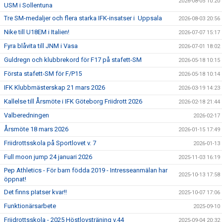
2026-08-05 10:20
USM i Sollentuna
Tre SM-medaljer och flera starka IFK-insatser i Uppsala
2026-08-03 20:56
Nike till U18EM i Italien!
2026-07-07 15:17
Fyra blåvita till JNM i Vasa
2026-07-01 18:02
Guldregn och klubbrekord för F17 på stafett-SM
2026-05-18 10:15
Första stafett-SM för F/P15
2026-05-18 10:14
IFK Klubbmästerskap 21 mars 2026
2026-03-19 14:23
Kallelse till Årsmöte i IFK Göteborg Friidrott 2026
2026-02-18 21:44
Valberedningen
2026-02-17
Årsmöte 18 mars 2026
2026-01-15 17:49
Friidrottsskola på Sportlovet v. 7
2026-01-13
Full moon jump 24 januari 2026
2025-11-03 16:19
Pep Athletics - För barn födda 2019 - Intresseanmälan har
2025-10-13 17:58
öppnat!
Det finns pIatser kvar!!
2025-10-07 17:06
Funktionärsarbete
2025-09-10
Friidrottsskola - 2025 Höstlovsträning v.44
2025-09-04 20:32