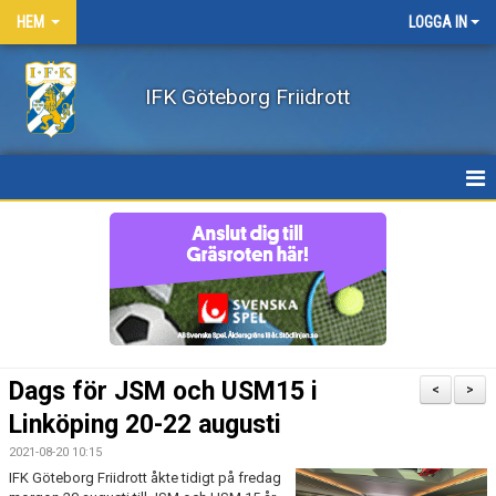
HEM
LOGGA IN
IFK Göteborg Friidrott
HEM
NYHETER
FÖRENINGEN
BÖRJA FRIIDROTTA / BLI MEDLEM
Dags för JSM och USM15 i
<
>
KLÄDER
Linköping 20-22 augusti
2021-08-20 10:15
LEDARE/UTBILDNING
IFK Göteborg Friidrott åkte tidigt på fredag