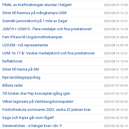
FINAL av Kraftmätningen stundar i helgen!
2023-08-29 19:00
Silver till Rasmus på mångkamps-USM
2023-08-29 16:22
Svenskt juniorrekord på 1 mile av Saga!
2023-08-29 15:51
JSM19 + USM15 - Flera medaljer och fina prestationer!
2023-08-22 10:34
Fem IFKare till Ungdomsfinnkampen
2023-08-22 08:44
U20-EM - två representanter
2023-08-16 09:33
USM 16-17 år: Vacker medaljskörd och fina prestationer
2023-08-14 16:21
Reflektioner
2023-08-14 10:44
Silver till Hanna på SM
2023-08-01 10:49
Nya landslagsuppdrag
2023-07-21 12:39
Blåvita rader
2023-07-07 09:45
Till hösten drar Pep konceptet igång igen
2023-07-05 10:37
Vilken laginsats på Världsungdomsspelen!
2023-07-03 09:30
Friidrottsskola sommaren 2023, vecka 32 platser kvar
2023-06-28 10:42
Saga och Kajsa går som tåget!!
2023-06-20 07:02
Seriematchen - vi hänger kvar i div 1!
2023-06-20 06:15