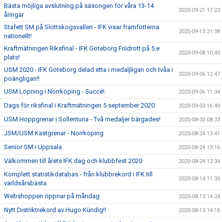
Bästa möjliga avslutning på säsongen för våra 13-14
2020-09-21 17:22
åringar
Stafett SM på Slottskogsvallen - IFK visar framfötterna
2020-09-13 21:38
nationellt!
Kraftmätningen Riksfinal - IFK Göteborg Friidrott på 5:e
2020-09-08 10:45
plats!
USM 2020 - IFK Göteborg delad etta i medaljligan och tvåa i
2020-09-06 12:47
poängligan!!
USM Löpning i Norrköping - Succé!
2020-09-06 11:34
Dags för riksfinal i Kraftmätningen 5 september 2020
2020-09-03 16:40
USM Hoppgrenar i Sollentuna - Två medaljer bärgades!
2020-08-30 08:33
JSM/USM Kastgrenar - Norrköping
2020-08-24 13:41
Senior SM i Uppsala
2020-08-24 13:16
Välkommen till årets IFK:dag och klubbfest 2020
2020-08-24 12:34
Komplett statistikdatabas - från klubbrekord i IFK till
2020-08-14 11:30
världsårsbästa
Webshoppen öppnar på måndag
2020-08-13 14:24
Nytt Distriktrekord av Hugo Kündig!!
2020-08-13 14:16