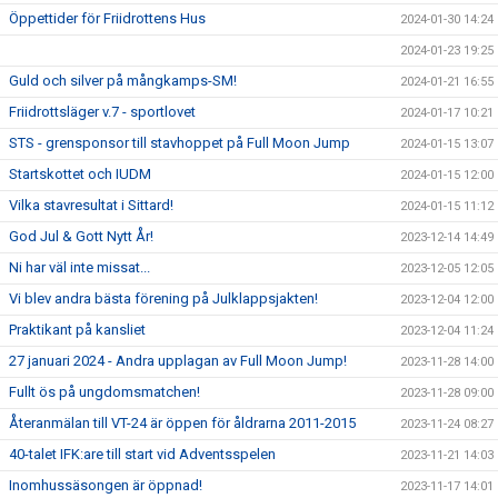
Öppettider för Friidrottens Hus
2024-01-30 14:24
2024-01-23 19:25
Guld och silver på mångkamps-SM!
2024-01-21 16:55
Friidrottsläger v.7 - sportlovet
2024-01-17 10:21
STS - grensponsor till stavhoppet på Full Moon Jump
2024-01-15 13:07
Startskottet och IUDM
2024-01-15 12:00
Vilka stavresultat i Sittard!
2024-01-15 11:12
God Jul & Gott Nytt År!
2023-12-14 14:49
Ni har väl inte missat...
2023-12-05 12:05
Vi blev andra bästa förening på Julklappsjakten!
2023-12-04 12:00
Praktikant på kansliet
2023-12-04 11:24
27 januari 2024 - Andra upplagan av Full Moon Jump!
2023-11-28 14:00
Fullt ös på ungdomsmatchen!
2023-11-28 09:00
Återanmälan till VT-24 är öppen för åldrarna 2011-2015
2023-11-24 08:27
40-talet IFK:are till start vid Adventsspelen
2023-11-21 14:03
Inomhussäsongen är öppnad!
2023-11-17 14:01