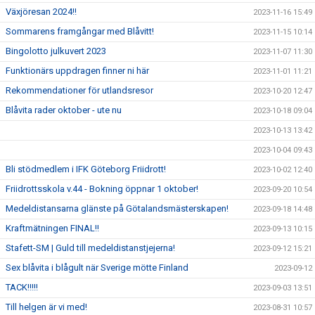
Växjöresan 2024!!
2023-11-16 15:49
Sommarens framgångar med Blåvitt!
2023-11-15 10:14
Bingolotto julkuvert 2023
2023-11-07 11:30
Funktionärs uppdragen finner ni här
2023-11-01 11:21
Rekommendationer för utlandsresor
2023-10-20 12:47
Blåvita rader oktober - ute nu
2023-10-18 09:04
2023-10-13 13:42
2023-10-04 09:43
Bli stödmedlem i IFK Göteborg Friidrott!
2023-10-02 12:40
Friidrottsskola v.44 - Bokning öppnar 1 oktober!
2023-09-20 10:54
Medeldistansarna glänste på Götalandsmästerskapen!
2023-09-18 14:48
Kraftmätningen FINAL!!
2023-09-13 10:15
Stafett-SM | Guld till medeldistanstjejerna!
2023-09-12 15:21
Sex blåvita i blågult när Sverige mötte Finland
2023-09-12
TACK!!!!!
2023-09-03 13:51
Till helgen är vi med!
2023-08-31 10:57