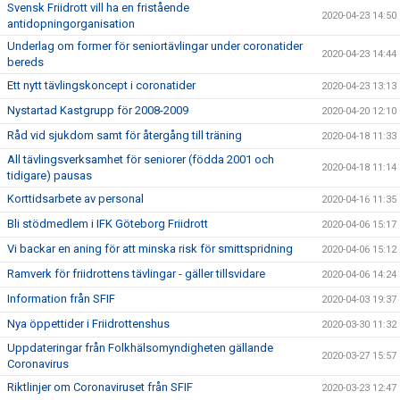
Svensk Friidrott vill ha en fristående
2020-04-23 14:50
antidopningorganisation
Underlag om former för seniortävlingar under coronatider
2020-04-23 14:44
bereds
Ett nytt tävlingskoncept i coronatider
2020-04-23 13:13
Nystartad Kastgrupp för 2008-2009
2020-04-20 12:10
Råd vid sjukdom samt för återgång till träning
2020-04-18 11:33
All tävlingsverksamhet för seniorer (födda 2001 och
2020-04-18 11:14
tidigare) pausas
Korttidsarbete av personal
2020-04-16 11:35
Bli stödmedlem i IFK Göteborg Friidrott
2020-04-06 15:17
Vi backar en aning för att minska risk för smittspridning
2020-04-06 15:12
Ramverk för friidrottens tävlingar - gäller tillsvidare
2020-04-06 14:24
Information från SFIF
2020-04-03 19:37
Nya öppettider i Friidrottenshus
2020-03-30 11:32
Uppdateringar från Folkhälsomyndigheten gällande
2020-03-27 15:57
Coronavirus
Riktlinjer om Coronaviruset från SFIF
2020-03-23 12:47