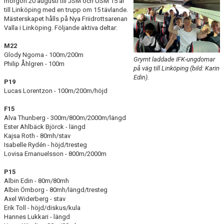
morgon 20 augusti till JSM och USM 15 år
FUNKTIONÄR
till Linköping med en trupp om 15 tävlande.
Mästerskapet hålls på Nya Friidrottsarenan
Valla i Linköping. Följande aktiva deltar:
BILDGALLERI
M22
Glody Ngoma - 100m/200m
Grymt laddade IFK-ungdomar
Philip Åhlgren - 100m
på väg till Linköping (bild: Karin
Edin).
P19
Lucas Lorentzon - 100m/200m/höjd
F15
Alva Thunberg - 300m/800m/2000m/längd
Ester Ahlbäck Björck - längd
Kajsa Roth - 80mh/stav
Isabelle Rydén - höjd/tresteg
Lovisa Emanuelsson - 800m/2000m
P15
Albin Edin - 80m/80mh
Albin Örnborg - 80mh/längd/tresteg
Axel Widerberg - stav
Erik Toll - höjd/diskus/kula
Hannes Lukkari - längd