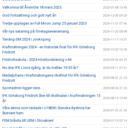
Välkomna till Årsmöte 18 mars 2025
2025-01-08 10:40
God fortsättning och gott nytt år!
2024-12-30 09:20
Tredje upplagan av Full Moon Jump 25 januari 2025
2024-11-21 07:46
Vår nya satsning på företagsevenemang
2024-11-20 08:48
Terräng-SM 2024 i Jönköping
2024-11-17 19:31
Kraftmätningen 2024 - en historisk final för IFK Göteborg
2024-10-22 16:20
Friidrott
Friidrottsskola - 2024 Höstlovsträning v.44
2024-09-26 09:29
Nu drar IFK Lions igång, är du mellan 19-35 år?
2024-09-11 07:41
Medaljchans i Kraftmätningens riksfinal för IFK Göteborg
2024-08-31 21:23
Friidrott
Sportadmin ligger nere....
2024-08-26 21:23
IFK Göteborg Friidrott åter till riksfinalen i Kraftmätningen 15
2024-08-13 19:40
år!
Våra aktiva som tävlade i U18EM i Banska Bystrica har
2024-07-25 21:24
återvänt hem
FEM blåvita till UEM i Slovakien!
2024-07-10 02:14