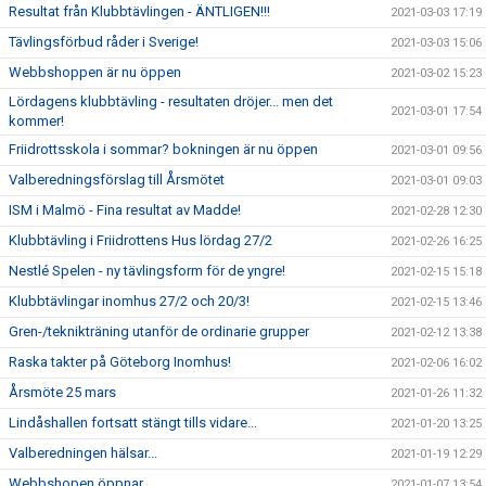
Resultat från Klubbtävlingen - ÄNTLIGEN!!!
2021-03-03 17:19
Tävlingsförbud råder i Sverige!
2021-03-03 15:06
Webbshoppen är nu öppen
2021-03-02 15:23
Lördagens klubbtävling - resultaten dröjer... men det
2021-03-01 17:54
kommer!
Friidrottsskola i sommar? bokningen är nu öppen
2021-03-01 09:56
Valberedningsförslag till Årsmötet
2021-03-01 09:03
ISM i Malmö - Fina resultat av Madde!
2021-02-28 12:30
Klubbtävling i Friidrottens Hus lördag 27/2
2021-02-26 16:25
Nestlé Spelen - ny tävlingsform för de yngre!
2021-02-15 15:18
Klubbtävlingar inomhus 27/2 och 20/3!
2021-02-15 13:46
Gren-/teknikträning utanför de ordinarie grupper
2021-02-12 13:38
Raska takter på Göteborg Inomhus!
2021-02-06 16:02
Årsmöte 25 mars
2021-01-26 11:32
Lindåshallen fortsatt stängt tills vidare...
2021-01-20 13:25
Valberedningen hälsar...
2021-01-19 12:29
Webbshopen öppnar
2021-01-07 13:54