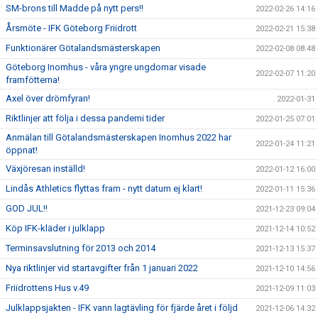
SM-brons till Madde på nytt pers!!
2022-02-26 14:16
Årsmöte - IFK Göteborg Friidrott
2022-02-21 15:38
Funktionärer Götalandsmästerskapen
2022-02-08 08:48
Göteborg Inomhus - våra yngre ungdomar visade
2022-02-07 11:20
framfötterna!
Axel över drömfyran!
2022-01-31
Riktlinjer att följa i dessa pandemi tider
2022-01-25 07:01
Anmälan till Götalandsmästerskapen Inomhus 2022 har
2022-01-24 11:21
öppnat!
Växjöresan inställd!
2022-01-12 16:00
Lindås Athletics flyttas fram - nytt datum ej klart!
2022-01-11 15:36
GOD JUL!!
2021-12-23 09:04
Köp IFK-kläder i julklapp
2021-12-14 10:52
Terminsavslutning för 2013 och 2014
2021-12-13 15:37
Nya riktlinjer vid startavgifter från 1 januari 2022
2021-12-10 14:56
Friidrottens Hus v.49
2021-12-09 11:03
Julklappsjakten - IFK vann lagtävling för fjärde året i följd
2021-12-06 14:32