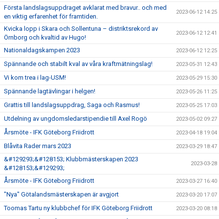
Första landslagsuppdraget avklarat med bravur.. och med
2023-06-12 14:25
en viktig erfarenhet för framtiden.
Kvicka lopp i Skara och Sollentuna – distriktsrekord av
2023-06-12 12:41
Örnborg och kvaltid av Hugo!
Nationaldagskampen 2023
2023-06-12 12:25
Spännande och stabilt kval av våra kraftmätningslag!
2023-05-31 12:43
Vi kom trea i lag-USM!
2023-05-29 15:30
Spännande lagtävlingar i helgen!
2023-05-26 11:25
Grattis till landslagsuppdrag, Saga och Rasmus!
2023-05-25 17:03
Utdelning av ungdomsledarstipendie till Axel Rogö
2023-05-02 09:27
Årsmöte - IFK Göteborg Friidrott
2023-04-18 19:04
Blåvita Rader mars 2023
2023-03-29 18:47
&#129293;&#128153; Klubbmästerskapen 2023
2023-03-28
&#128153;&#129293;
Årsmöte - IFK Göteborg Friidrott
2023-03-27 16:40
"Nya" Götalandsmästerskapen är avgjort
2023-03-20 17:07
Toomas Tartu ny klubbchef för IFK Göteborg Friidrott
2023-03-20 08:18