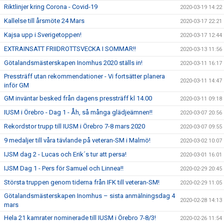
Riktlinjer kring Corona - Covid-19
2020-03-19 14:22
Kallelse till årsmöte 24 Mars
2020-03-17 22:21
Kajsa upp i Sverigetoppen!
2020-03-17 12:44
EXTRAINSATT FRIIDROTTSVECKA I SOMMAR!!
2020-03-13 11:56
Götalandsmästerskapen Inomhus 2020 ställs in!
2020-03-11 16:17
Pressträff utan rekommendationer - Vi fortsätter planera
2020-03-11 14:47
inför GM
GM inväntar besked från dagens pressträff kl 14.00
2020-03-11 09:18
IUSM i Örebro - Dag 1 - Åh, så många glädjeämnen!!
2020-03-07 20:56
Rekordstor trupp till IUSM i Örebro 7-8 mars 2020
2020-03-07 09:55
9 medaljer till våra tävlande på veteran-SM i Malmö!
2020-03-02 10:07
IJSM dag 2 - Lucas och Erik´s tur att persa!
2020-03-01 16:01
IJSM Dag 1 - Pers för Samuel och Linnea!!
2020-02-29 20:45
Största truppen genom tiderna från IFK till veteran-SM!
2020-02-29 11:05
Götalandsmästerskapen Inomhus – sista anmälningsdag 4
2020-02-28 14:13
mars
Hela 21 kamrater nominerade till IUSM i Örebro 7-8/3!
2020-02-26 11:54