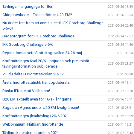
Tävlingar - tillgängliga för fler
2021-05-26 13:39
Glädjebeskedet - Tallinn räddar U23-EM!!
2021-05-26 13:33
Nu är det fritt fram att anmäla er till IFK Göteborg Challenge
2021-05-24 22:40
5-6/6!!
Dagsprogram för IFK Göteborg Challenge
2021-05-24 17:57
IFK Göteborg Challenge 5-6/6
2021-05-24 14:36
Reparationsarbete Slottskogsvallen 24-26 maj
2021-05-24
Kraftmätningen Kval 20/6 - Inbjudan och preliminär
2021-05-23 21:27
tävlingsinformation publicerade
Vill du delta i Friidrottsskolan 2021?
2021-05-20
Årets friidrottsstatistik har uppdaterats
2021-05-19 16:11
Raska IFK:are på Vallhamra!
2021-05-17 19:10
U20 EM aktuellt även för 16-17 åringarna!
2021-05-16 15:11
Saga och Agnes under U20 EM-kvalgränsen!
2021-05-15 23:51
Kraftmätningen (kvaltävling) 20/6 2021
2021-05-12 15:29
Webbinarium: Hållbart friidrottande
2021-05-11 15:21
Tävlingskalendern utomhus 2021
2021-05-07 13:43