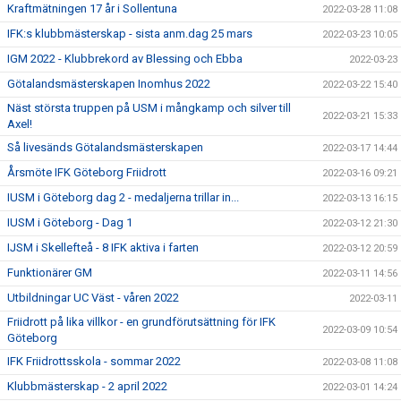
Kraftmätningen 17 år i Sollentuna
2022-03-28 11:08
IFK:s klubbmästerskap - sista anm.dag 25 mars
2022-03-23 10:05
IGM 2022 - Klubbrekord av Blessing och Ebba
2022-03-23
Götalandsmästerskapen Inomhus 2022
2022-03-22 15:40
Näst största truppen på USM i mångkamp och silver till
2022-03-21 15:33
Axel!
Så livesänds Götalandsmästerskapen
2022-03-17 14:44
Årsmöte IFK Göteborg Friidrott
2022-03-16 09:21
IUSM i Göteborg dag 2 - medaljerna trillar in...
2022-03-13 16:15
IUSM i Göteborg - Dag 1
2022-03-12 21:30
IJSM i Skellefteå - 8 IFK aktiva i farten
2022-03-12 20:59
Funktionärer GM
2022-03-11 14:56
Utbildningar UC Väst - våren 2022
2022-03-11
Friidrott på lika villkor - en grundförutsättning för IFK
2022-03-09 10:54
Göteborg
IFK Friidrottsskola - sommar 2022
2022-03-08 11:08
Klubbmästerskap - 2 april 2022
2022-03-01 14:24