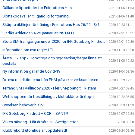
Gällande öppettider för Friidrottens Hus
2021-01-06 11:53
Slottskogsvallen tillgänglig för träning
2021-01-06 11:48
Skärpta riktlinjer för träning i Friidrottens Hus 26/12 - 3/1
2020-12-23 11:11
Lindås Athletics 24-25 januari är INSTÄLLT
2020-12-21 16:31
Stora SM-framgångar under 2020 för IFK Göteborg Friidrott
2020-12-01 10:36
Information om nya regler i FIH
2020-11-13 13:28
Årets julklapp? Hoodtröja och ryggsäckar/bagar finns att
2020-11-08 10:22
beställa
Ny information gällande Covid-19
2020-11-04 09:36
De nya restriktionerna från FHM påverkar verksamheten
2020-10-29 17:21
Terräng SM i Vällingby 2020 - Fler SM-poäng till kistan!
2020-10-27 09:45
Webshoppen för beställning av klubbkläder är öppen
2020-10-22 08:55
Styrelsen behöver hjälp!
2020-10-13 11:33
IFK Göteborg Friidrott + OCR = SANT!!!
2020-10-07 19:54
Vilken säsong - Här är våra sju Sverige-ettor!
2020-09-28
Klubbrekord utomhus är uppdaterad!
2020-09-24 08:36