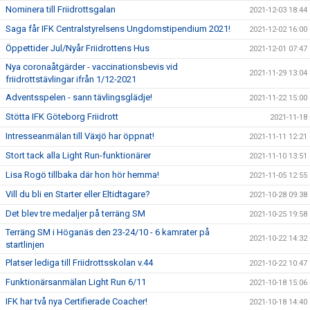
Nominera till Friidrottsgalan
2021-12-03 18:44
Saga får IFK Centralstyrelsens Ungdomstipendium 2021!
2021-12-02 16:00
Öppettider Jul/Nyår Friidrottens Hus
2021-12-01 07:47
Nya coronaåtgärder - vaccinationsbevis vid
2021-11-29 13:04
friidrottstävlingar ifrån 1/12-2021
Adventsspelen - sann tävlingsglädje!
2021-11-22 15:00
Stötta IFK Göteborg Friidrott
2021-11-18
Intresseanmälan till Växjö har öppnat!
2021-11-11 12:21
Stort tack alla Light Run-funktionärer
2021-11-10 13:51
Lisa Rogö tillbaka där hon hör hemma!
2021-11-05 12:55
Vill du bli en Starter eller Eltidtagare?
2021-10-28 09:38
Det blev tre medaljer på terräng SM
2021-10-25 19:58
Terräng SM i Höganäs den 23-24/10 - 6 kamrater på
2021-10-22 14:32
startlinjen
Platser lediga till Friidrottsskolan v.44
2021-10-22 10:47
Funktionärsanmälan Light Run 6/11
2021-10-18 15:06
IFK har två nya Certifierade Coacher!
2021-10-18 14:40