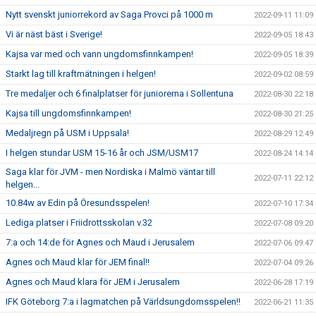
Nytt svenskt juniorrekord av Saga Provci på 1000 m
2022-09-11 11:09
Vi är näst bäst i Sverige!
2022-09-05 18:43
Kajsa var med och vann ungdomsfinnkampen!
2022-09-05 18:39
Starkt lag till kraftmätningen i helgen!
2022-09-02 08:59
Tre medaljer och 6 finalplatser för juniorerna i Sollentuna
2022-08-30 22:18
Kajsa till ungdomsfinnkampen!
2022-08-30 21:25
Medaljregn på USM i Uppsala!
2022-08-29 12:49
I helgen stundar USM 15-16 år och JSM/USM17
2022-08-24 14:14
Saga klar för JVM - men Nordiska i Malmö väntar till
2022-07-11 22:12
helgen...
10.84w av Edin på Öresundsspelen!
2022-07-10 17:34
Lediga platser i Friidrottsskolan v.32
2022-07-08 09:20
7:a och 14:de för Agnes och Maud i Jerusalem
2022-07-06 09:47
Agnes och Maud klar för JEM final!!
2022-07-04 09:26
Agnes och Maud klara för JEM i Jerusalem
2022-06-28 17:19
IFK Göteborg 7:a i lagmatchen på Världsungdomsspelen!!
2022-06-21 11:35