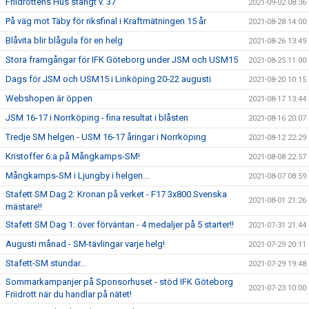
Friidrottens Hus stängt v. 37
2021-09-02 08:36
På väg mot Täby för riksfinal i Kraftmätningen 15 år
2021-08-28 14:00
Blåvita blir blågula för en helg
2021-08-26 13:49
Stora framgångar för IFK Göteborg under JSM och USM15
2021-08-25 11:00
Dags för JSM och USM15 i Linköping 20-22 augusti
2021-08-20 10:15
Webshopen är öppen
2021-08-17 13:44
JSM 16-17 i Norrköping - fina resultat i blåsten
2021-08-16 20:07
Tredje SM helgen - USM 16-17 åringar i Norrköping
2021-08-12 22:29
Kristoffer 6:a på Mångkamps-SM!
2021-08-08 22:57
Mångkamps-SM i Ljungby i helgen...
2021-08-07 08:59
Stafett SM Dag 2: Kronan på verket - F17 3x800 Svenska
2021-08-01 21:26
mästare!!
Stafett SM Dag 1: över förväntan - 4 medaljer på 5 starter!!
2021-07-31 21:44
Augusti månad - SM-tävlingar varje helg!
2021-07-29 20:11
Stafett-SM stundar...
2021-07-29 19:48
Sommarkampanjer på Sponsorhuset - stöd IFK Göteborg
2021-07-23 10:00
Friidrott när du handlar på nätet!