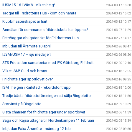
IUSM15-16 i Växjö - vilken helg!
2024-03-17 16:38
Taggar till Friidrottens Hus - kom och hämta
2024-03-12 15:02
Klubbmästerskapet är här!
2024-03-12 10:17
Anmälan för sommarens friidrottskola har öppnat!
2024-03-07 11:29
Entrétaggar obligatoriskt för Friidrottens Hus
2024-02-27 14:17
Inbjudan till Årsmöte 10 april
2024-02-26 08:47
IJSM/USM17 – sju medaljer!
2024-02-26 08:26
STS Education samarbetar med IFK Göteborg Friidrott
2024-02-20 12:46
Vilket ISM! Guld och brons
2024-02-18 17:55
Friidrottsläger sportlovet över
2024-02-16 09:25
ISM i helgen i Karlstad - rekordstor trupp
2024-02-15 12:00
Tredje bästa friidrottsföreningen att sälja Bingolotter
2024-02-15 11:50
Storvinst på Bingolotto
2024-02-09 10:39
Sista chansen för friidrottsläger under sportlovet
2024-02-06 11:39
Saga och Kajsa uttagna till Nordenkampen 11 februari
2024-02-05 15:39
Inbjudan Extra Årsmöte - måndag 12 feb
2024-02-02 09:50