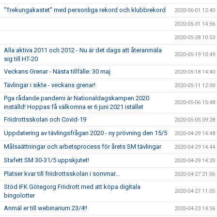
"Trekungakastet" med personliga rekord och klubbrekord
2020-06-01 12:40
2020-05-31 14:56
2020-05-28 10:53
Alla aktiva 2011 och 2012 - Nu är det dags att återanmäla
2020-05-19 10:49
sig till HT-20
Veckans Grenar - Nästa tillfälle: 30 maj
2020-05-18 14:40
Tävlingar i sikte - veckans grenar!
2020-05-11 12:00
Pga rådande pandemi är Nationaldagskampen 2020
2020-05-06 15:48
inställd! Hoppas få välkomna er 6 juni 2021 istället
Friidrottsskolan och Covid-19
2020-05-05 09:28
Uppdatering av tävlingsfrågan 2020 - ny prövning den 15/5
2020-04-29 14:48
Målsaättningar och arbetsprocess för årets SM tävlingar
2020-04-29 14:44
Stafett SM 30-31/5 uppskjutet!
2020-04-29 14:20
Platser kvar till friidrottsskolan i sommar...
2020-04-27 21:06
Stöd IFK Götegorg Friidrott med att köpa digitala
2020-04-27 11:05
bingolotter
Anmäl er till webinarium 23/4!!
2020-04-23 14:56