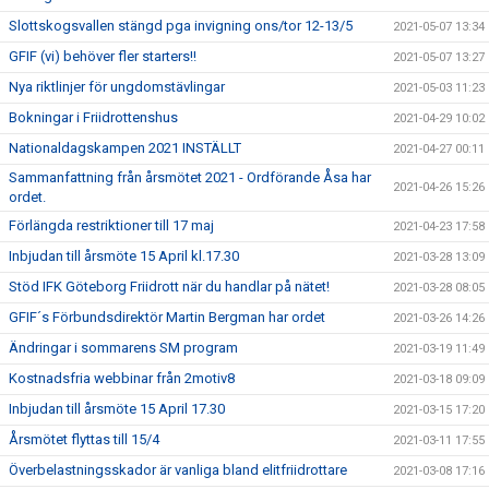
Slottskogsvallen stängd pga invigning ons/tor 12-13/5
2021-05-07 13:34
GFIF (vi) behöver fler starters!!
2021-05-07 13:27
Nya riktlinjer för ungdomstävlingar
2021-05-03 11:23
Bokningar i Friidrottenshus
2021-04-29 10:02
Nationaldagskampen 2021 INSTÄLLT
2021-04-27 00:11
Sammanfattning från årsmötet 2021 - Ordförande Åsa har
2021-04-26 15:26
ordet.
Förlängda restriktioner till 17 maj
2021-04-23 17:58
Inbjudan till årsmöte 15 April kl.17.30
2021-03-28 13:09
Stöd IFK Göteborg Friidrott när du handlar på nätet!
2021-03-28 08:05
GFIF´s Förbundsdirektör Martin Bergman har ordet
2021-03-26 14:26
Ändringar i sommarens SM program
2021-03-19 11:49
Kostnadsfria webbinar från 2motiv8
2021-03-18 09:09
Inbjudan till årsmöte 15 April 17.30
2021-03-15 17:20
Årsmötet flyttas till 15/4
2021-03-11 17:55
Överbelastningsskador är vanliga bland elitfriidrottare
2021-03-08 17:16