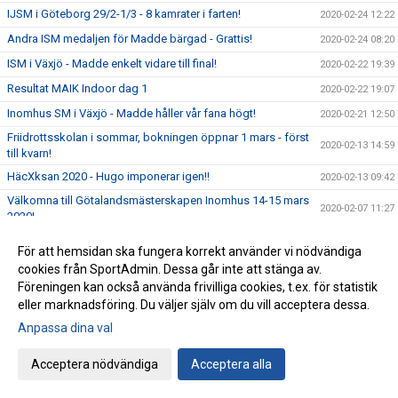
IJSM i Göteborg 29/2-1/3 - 8 kamrater i farten!
2020-02-24 12:22
Andra ISM medaljen för Madde bärgad - Grattis!
2020-02-24 08:20
ISM i Växjö - Madde enkelt vidare till final!
2020-02-22 19:39
Resultat MAIK Indoor dag 1
2020-02-22 19:07
Inomhus SM i Växjö - Madde håller vår fana högt!
2020-02-21 12:50
Friidrottsskolan i sommar, bokningen öppnar 1 mars - först
2020-02-13 14:59
till kvarn!
HäcXksan 2020 - Hugo imponerar igen!!
2020-02-13 09:42
Välkomna till Götalandsmästerskapen Inomhus 14-15 mars
2020-02-07 11:27
2020!
Full fart på mångkamps SM!!
2020-02-03 14:24
För att hemsidan ska fungera korrekt använder vi nödvändiga
Jaaa! Kajsa är klubbens första kvinnliga tremeterhoppare!
2020-02-03 12:34
cookies från SportAdmin. Dessa går inte att stänga av.
Föreningen kan också använda frivilliga cookies, t.ex. för statistik
Decenniets första SM-guld...
2020-01-28 11:09
eller marknadsföring. Du väljer själv om du vill acceptera dessa.
Viktiga datum för Årsmötet 24 mars
2020-01-27 14:42
Anpassa dina val
Lindås Athletics - Framtidens friidrottare har presenterat
2020-01-27 08:04
sig!
Acceptera nödvändiga
Acceptera alla
Tidsprogram och PM - Lindås Athletics 2020
2020-01-23 09:42