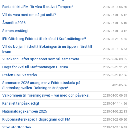
Fantastiskt JEM för våra 5 aktiva i Tampere!
2025-08-14 06:30
Vill du vara med om något unikt?
2025-07-01 15:12
Årsmöte 2026
2025-07-01 15:10
Semesterstängt
2025-07-01 13:12
IFK Göteborg Friidrott till riksfinal i Kraftmätningen!!
2025-06-23 14:55
Vill du börja i friidrott? Bokningen är nu öppen, först till
2025-06-16 16:33
kvarn
Vi söker nu efter sponsorer som vill samarbeta
2025-06-02 09:35
Dags för kval till Kraftmätningen i Lerum
2025-05-28 21:22
Stafett SM i Västerås
2025-05-28 07:06
Sommaren 2025 arrangerar vi Friidrottsskola på
2025-05-06
Slottsskogsvallen. Bokningen är öppen!
Välkommen till föreningslivet – var med och påverka!
2025-04-30 09:55
Kansliet tar påskledigt
2025-04-14 14:26
Nationaldagskampen 2025
2025-04-02 22:13
Klubbmästerskapet Tidsprogram och PM
2025-03-28 09:20
Stöd stödfonden
2025-03-26 19:49