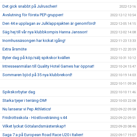
Det gick snabbt på Julruschen!
2022-12-16
Avslutning för första PEP-gruppen!
2022-12-12 10:54
Den 44:e upplagan av Julklappsjakten är genomförd!
2022-12-05 14:15
Säg hej till vår nya klubbkompis Hanna Jansson!
2022-12-02 14:08
Inomhussäsongen har kickat igång!
2022-11-23 13:33
Extra årsmöte
2022-11-22 20:59
Byter dag på köp/sälj spikskor kvällen
2022-10-31 10:12
Intresseanmälan till Quality Hotel Games har öppnat!
2022-10-24 15:47
Sommaren bjöd på 35 nya klubbrekord!
2022-10-19 14:03
2022-10-11 09:34
Spikskorbytar dag
2022-10-10 11:46
Starka tjejer i terräng-DM!
2022-10-03 22:08
Nu lanserar vi Pep Athletics!
2022-09-22 09:58
Friidrottsskola - Höstlovsträning v.44
2022-09-22 09:51
Vilket lyckat Götalandsmästerskap!!
2022-09-20 08:46
Saga 7:a på European Road Race U20 i Italien!
2022-09-17 19:07