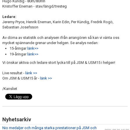
Hugo Kündig - 80m/80mh
Kristoffer Eneman - stav/längd/tresteg
Ledare:
Jeremy Pryce, Henrik Eneman, Karin Edin, Per Kündig, Fredrik Rogö,
Sebastian Josefsson
Av döma av statistik och analysen ifrån arrangören så kan vi vänta oss
mycket spännande grenar under helgen. Se analys nedan:
15-åringar
länk>>
19-åringar
länk>>
Vi önskar aktiva och ledare stort lycka till på JSM & USM15 i helgen!
Live resultat -
länk >>
Om JSM & USM15 år -
länk >>
/Kansliet
Nyhetsarkiv
Nio medaljer och många starka prestationer på JSM och