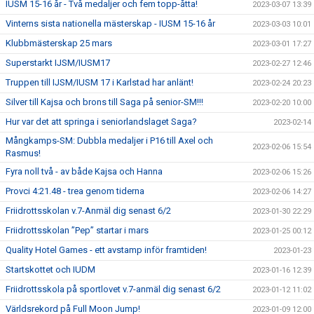
IUSM 15-16 år - Två medaljer och fem topp-åtta!
2023-03-07 13:39
Vinterns sista nationella mästerskap - IUSM 15-16 år
2023-03-03 10:01
Klubbmästerskap 25 mars
2023-03-01 17:27
Superstarkt IJSM/IUSM17
2023-02-27 12:46
Truppen till IJSM/IUSM 17 i Karlstad har anlänt!
2023-02-24 20:23
Silver till Kajsa och brons till Saga på senior-SM!!!
2023-02-20 10:00
Hur var det att springa i seniorlandslaget Saga?
2023-02-14
Mångkamps-SM: Dubbla medaljer i P16 till Axel och
2023-02-06 15:54
Rasmus!
Fyra noll två - av både Kajsa och Hanna
2023-02-06 15:26
Provci 4:21.48 - trea genom tiderna
2023-02-06 14:27
Friidrottsskolan v.7-Anmäl dig senast 6/2
2023-01-30 22:29
Friidrottsskolan ”Pep” startar i mars
2023-01-25 00:12
Quality Hotel Games - ett avstamp inför framtiden!
2023-01-23
Startskottet och IUDM
2023-01-16 12:39
Friidrottsskola på sportlovet v.7-anmäl dig senast 6/2
2023-01-12 11:02
Världsrekord på Full Moon Jump!
2023-01-09 12:00