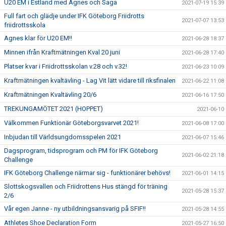
U20 EM i Estland med Agnes och Saga
2021-07-19 15:39
Full fart och glädje under IFK Göteborg Friidrotts
2021-07-07 13:53
friidrottsskola
Agnes klar för U20 EM!!
2021-06-28 18:37
Minnen ifrån Kraftmätningen Kval 20 juni
2021-06-28 17:40
Platser kvar i Friidrottsskolan v.28 och v.32!
2021-06-23 10:09
Kraftmätningen kvaltävling - Lag Vit lätt vidare till riksfinalen
2021-06-22 11:08
Kraftmätningen Kvaltävling 20/6
2021-06-16 17:50
TREKUNGAMÖTET 2021 (HOPPET)
2021-06-10
Välkommen Funktionär Göteborgsvarvet 2021!
2021-06-08 17:00
Inbjudan till Världsungdomsspelen 2021
2021-06-07 15:46
Dagsprogram, tidsprogram och PM för IFK Göteborg
2021-06-02 21:18
Challenge
IFK Göteborg Challenge närmar sig - funktionärer behövs!
2021-06-01 14:15
Slottskogsvallen och Friidrottens Hus stängd för träning
2021-05-28 15:37
2/6
Vår egen Janne - ny utbildningsansvarig på SFIF!!
2021-05-28 14:55
Athletes Shoe Declaration Form
2021-05-27 16:50