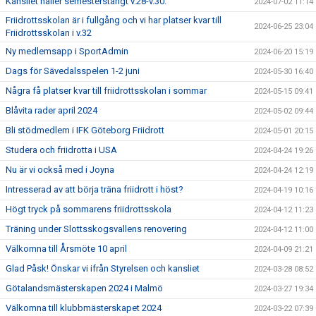
Kansliet håller semesterstängt v.28-v.30.
2024-07-02 11:14
Friidrottsskolan är i fullgång och vi har platser kvar till
2024-06-25 23:04
Friidrottsskolan i v.32
Ny medlemsapp i SportAdmin
2024-06-20 15:19
Dags för Sävedalsspelen 1-2 juni
2024-05-30 16:40
Några få platser kvar till friidrottsskolan i sommar
2024-05-15 09:41
Blåvita rader april 2024
2024-05-02 09:44
Bli stödmedlem i IFK Göteborg Friidrott
2024-05-01 20:15
Studera och friidrotta i USA
2024-04-24 19:26
Nu är vi också med i Joyna
2024-04-24 12:19
Intresserad av att börja träna friidrott i höst?
2024-04-19 10:16
Högt tryck på sommarens friidrottsskola
2024-04-12 11:23
Träning under Slottsskogsvallens renovering
2024-04-12 11:00
Välkomna till Årsmöte 10 april
2024-04-09 21:21
Glad Påsk! Önskar vi ifrån Styrelsen och kansliet
2024-03-28 08:52
Götalandsmästerskapen 2024 i Malmö
2024-03-27 19:34
Välkomna till klubbmästerskapet 2024
2024-03-22 07:39