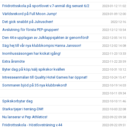
Friidrottsskola på sportlovet v.7-anmäl dig senast 6/2
2023-01-12 11:02
Världsrekord på Full Moon Jump!
2023-01-09 12:00
Det gick snabbt på Julruschen!
2022-12-16
Avslutning för första PEP-gruppen!
2022-12-12 10:54
Den 44:e upplagan av Julklappsjakten är genomförd!
2022-12-05 14:15
Säg hej till vår nya klubbkompis Hanna Jansson!
2022-12-02 14:08
Inomhussäsongen har kickat igång!
2022-11-23 13:33
Extra årsmöte
2022-11-22 20:59
Byter dag på köp/sälj spikskor kvällen
2022-10-31 10:12
Intresseanmälan till Quality Hotel Games har öppnat!
2022-10-24 15:47
Sommaren bjöd på 35 nya klubbrekord!
2022-10-19 14:03
2022-10-11 09:34
Spikskorbytar dag
2022-10-10 11:46
Starka tjejer i terräng-DM!
2022-10-03 22:08
Nu lanserar vi Pep Athletics!
2022-09-22 09:58
Friidrottsskola - Höstlovsträning v.44
2022-09-22 09:51