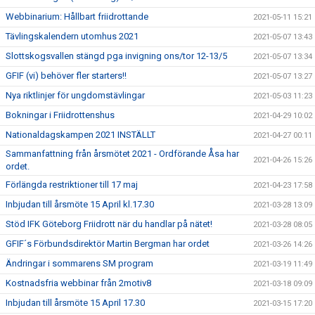
Webbinarium: Hållbart friidrottande
2021-05-11 15:21
Tävlingskalendern utomhus 2021
2021-05-07 13:43
Slottskogsvallen stängd pga invigning ons/tor 12-13/5
2021-05-07 13:34
GFIF (vi) behöver fler starters!!
2021-05-07 13:27
Nya riktlinjer för ungdomstävlingar
2021-05-03 11:23
Bokningar i Friidrottenshus
2021-04-29 10:02
Nationaldagskampen 2021 INSTÄLLT
2021-04-27 00:11
Sammanfattning från årsmötet 2021 - Ordförande Åsa har
2021-04-26 15:26
ordet.
Förlängda restriktioner till 17 maj
2021-04-23 17:58
Inbjudan till årsmöte 15 April kl.17.30
2021-03-28 13:09
Stöd IFK Göteborg Friidrott när du handlar på nätet!
2021-03-28 08:05
GFIF´s Förbundsdirektör Martin Bergman har ordet
2021-03-26 14:26
Ändringar i sommarens SM program
2021-03-19 11:49
Kostnadsfria webbinar från 2motiv8
2021-03-18 09:09
Inbjudan till årsmöte 15 April 17.30
2021-03-15 17:20