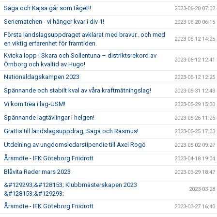
Saga och Kajsa går som tåget!!
2023-06-20 07:02
Seriematchen - vi hänger kvar i div 1!
2023-06-20 06:15
Första landslagsuppdraget avklarat med bravur.. och med
2023-06-12 14:25
en viktig erfarenhet för framtiden.
Kvicka lopp i Skara och Sollentuna – distriktsrekord av
2023-06-12 12:41
Örnborg och kvaltid av Hugo!
Nationaldagskampen 2023
2023-06-12 12:25
Spännande och stabilt kval av våra kraftmätningslag!
2023-05-31 12:43
Vi kom trea i lag-USM!
2023-05-29 15:30
Spännande lagtävlingar i helgen!
2023-05-26 11:25
Grattis till landslagsuppdrag, Saga och Rasmus!
2023-05-25 17:03
Utdelning av ungdomsledarstipendie till Axel Rogö
2023-05-02 09:27
Årsmöte - IFK Göteborg Friidrott
2023-04-18 19:04
Blåvita Rader mars 2023
2023-03-29 18:47
&#129293;&#128153; Klubbmästerskapen 2023
2023-03-28
&#128153;&#129293;
Årsmöte - IFK Göteborg Friidrott
2023-03-27 16:40