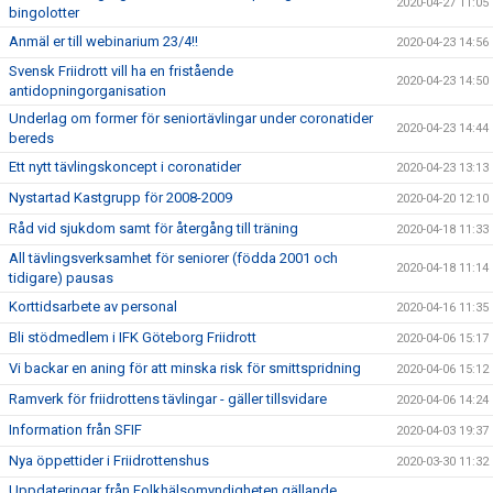
2020-04-27 11:05
bingolotter
Anmäl er till webinarium 23/4!!
2020-04-23 14:56
Svensk Friidrott vill ha en fristående
2020-04-23 14:50
antidopningorganisation
Underlag om former för seniortävlingar under coronatider
2020-04-23 14:44
bereds
Ett nytt tävlingskoncept i coronatider
2020-04-23 13:13
Nystartad Kastgrupp för 2008-2009
2020-04-20 12:10
Råd vid sjukdom samt för återgång till träning
2020-04-18 11:33
All tävlingsverksamhet för seniorer (födda 2001 och
2020-04-18 11:14
tidigare) pausas
Korttidsarbete av personal
2020-04-16 11:35
Bli stödmedlem i IFK Göteborg Friidrott
2020-04-06 15:17
Vi backar en aning för att minska risk för smittspridning
2020-04-06 15:12
Ramverk för friidrottens tävlingar - gäller tillsvidare
2020-04-06 14:24
Information från SFIF
2020-04-03 19:37
Nya öppettider i Friidrottenshus
2020-03-30 11:32
Uppdateringar från Folkhälsomyndigheten gällande