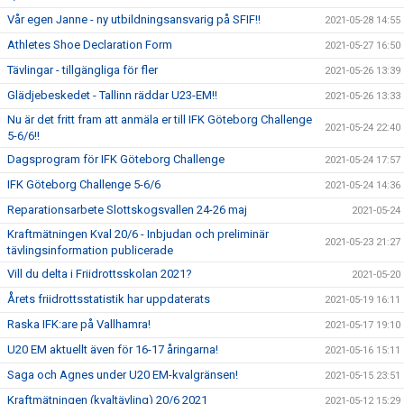
Vår egen Janne - ny utbildningsansvarig på SFIF!!
2021-05-28 14:55
Athletes Shoe Declaration Form
2021-05-27 16:50
Tävlingar - tillgängliga för fler
2021-05-26 13:39
Glädjebeskedet - Tallinn räddar U23-EM!!
2021-05-26 13:33
Nu är det fritt fram att anmäla er till IFK Göteborg Challenge
2021-05-24 22:40
5-6/6!!
Dagsprogram för IFK Göteborg Challenge
2021-05-24 17:57
IFK Göteborg Challenge 5-6/6
2021-05-24 14:36
Reparationsarbete Slottskogsvallen 24-26 maj
2021-05-24
Kraftmätningen Kval 20/6 - Inbjudan och preliminär
2021-05-23 21:27
tävlingsinformation publicerade
Vill du delta i Friidrottsskolan 2021?
2021-05-20
Årets friidrottsstatistik har uppdaterats
2021-05-19 16:11
Raska IFK:are på Vallhamra!
2021-05-17 19:10
U20 EM aktuellt även för 16-17 åringarna!
2021-05-16 15:11
Saga och Agnes under U20 EM-kvalgränsen!
2021-05-15 23:51
Kraftmätningen (kvaltävling) 20/6 2021
2021-05-12 15:29