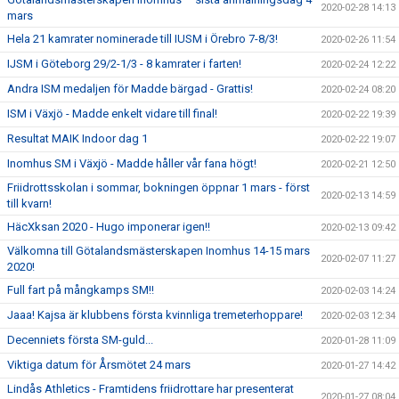
2020-02-28 14:13
mars
Hela 21 kamrater nominerade till IUSM i Örebro 7-8/3!
2020-02-26 11:54
IJSM i Göteborg 29/2-1/3 - 8 kamrater i farten!
2020-02-24 12:22
Andra ISM medaljen för Madde bärgad - Grattis!
2020-02-24 08:20
ISM i Växjö - Madde enkelt vidare till final!
2020-02-22 19:39
Resultat MAIK Indoor dag 1
2020-02-22 19:07
Inomhus SM i Växjö - Madde håller vår fana högt!
2020-02-21 12:50
Friidrottsskolan i sommar, bokningen öppnar 1 mars - först
2020-02-13 14:59
till kvarn!
HäcXksan 2020 - Hugo imponerar igen!!
2020-02-13 09:42
Välkomna till Götalandsmästerskapen Inomhus 14-15 mars
2020-02-07 11:27
2020!
Full fart på mångkamps SM!!
2020-02-03 14:24
Jaaa! Kajsa är klubbens första kvinnliga tremeterhoppare!
2020-02-03 12:34
Decenniets första SM-guld...
2020-01-28 11:09
Viktiga datum för Årsmötet 24 mars
2020-01-27 14:42
Lindås Athletics - Framtidens friidrottare har presenterat
2020-01-27 08:04