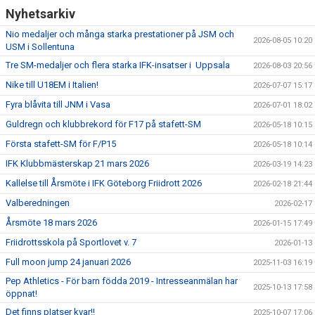
Nyhetsarkiv
Nio medaljer och många starka prestationer på JSM och
2026-08-05 10:20
USM i Sollentuna
Tre SM-medaljer och flera starka IFK-insatser i Uppsala
2026-08-03 20:56
Nike till U18EM i Italien!
2026-07-07 15:17
Fyra blåvita till JNM i Vasa
2026-07-01 18:02
Guldregn och klubbrekord för F17 på stafett-SM
2026-05-18 10:15
Första stafett-SM för F/P15
2026-05-18 10:14
IFK Klubbmästerskap 21 mars 2026
2026-03-19 14:23
Kallelse till Årsmöte i IFK Göteborg Friidrott 2026
2026-02-18 21:44
Valberedningen
2026-02-17
Årsmöte 18 mars 2026
2026-01-15 17:49
Friidrottsskola på Sportlovet v. 7
2026-01-13
Full moon jump 24 januari 2026
2025-11-03 16:19
Pep Athletics - För barn födda 2019 - Intresseanmälan har
2025-10-13 17:58
öppnat!
Det finns pIatser kvar!!
2025-10-07 17:06