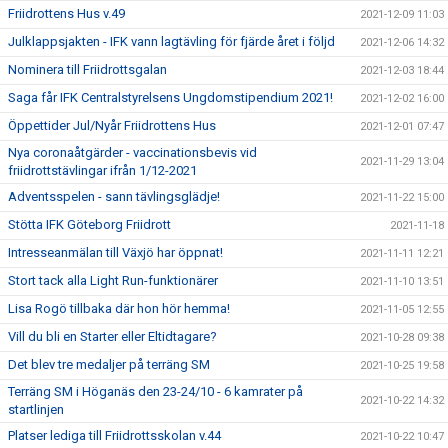
Friidrottens Hus v.49
2021-12-09 11:03
Julklappsjakten - IFK vann lagtävling för fjärde året i följd
2021-12-06 14:32
Nominera till Friidrottsgalan
2021-12-03 18:44
Saga får IFK Centralstyrelsens Ungdomstipendium 2021!
2021-12-02 16:00
Öppettider Jul/Nyår Friidrottens Hus
2021-12-01 07:47
Nya coronaåtgärder - vaccinationsbevis vid
2021-11-29 13:04
friidrottstävlingar ifrån 1/12-2021
Adventsspelen - sann tävlingsglädje!
2021-11-22 15:00
Stötta IFK Göteborg Friidrott
2021-11-18
Intresseanmälan till Växjö har öppnat!
2021-11-11 12:21
Stort tack alla Light Run-funktionärer
2021-11-10 13:51
Lisa Rogö tillbaka där hon hör hemma!
2021-11-05 12:55
Vill du bli en Starter eller Eltidtagare?
2021-10-28 09:38
Det blev tre medaljer på terräng SM
2021-10-25 19:58
Terräng SM i Höganäs den 23-24/10 - 6 kamrater på
2021-10-22 14:32
startlinjen
Platser lediga till Friidrottsskolan v.44
2021-10-22 10:47