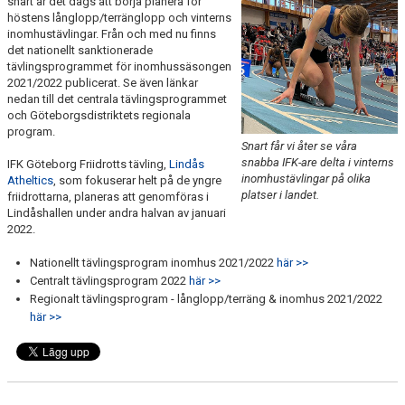
snart är det dags att börja planera för
FUNKTIONÄR
höstens långlopp/terränglopp och vinterns
inomhustävlingar. Från och med nu finns
det nationellt sanktionerade
BILDGALLERI
tävlingsprogrammet för inomhussäsongen
2021/2022 publicerat. Se även länkar
nedan till det centrala tävlingsprogrammet
och Göteborgsdistriktets regionala
program.
Snart får vi åter se våra
snabba IFK-are delta i vinterns
IFK Göteborg Friidrotts tävling,
Lindås
inomhustävlingar på olika
Atheltics
, som fokuserar helt på de yngre
platser i landet.
friidrottarna, planeras att genomföras i
Lindåshallen under andra halvan av januari
2022.
Nationellt tävlingsprogram inomhus 2021/2022
här >>
Centralt tävlingsprogram 2022
här >>
Regionalt tävlingsprogram - långlopp/terräng & inomhus 2021/2022
här >>