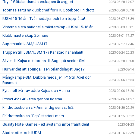
"Nya" Götalandsmästerskapen är avgjort
2023-03-20 17:07
Toomas Tartu ny klubbchef för IFK Göteborg Friidrott
2023-03-20 08:18
IUSM 15-16 år - Två medaljer och fem topp-åtta!
2023-03-07 13:39
Vinterns sista nationella mästerskap - IUSM 15-16 år
2023-03-03 10:01
Klubbmästerskap 25 mars
2023-03-01 17:27
Superstarkt IJSM/IUSM17
2023-02-27 12:46
Truppen till IJSM/IUSM 17 i Karlstad har anlänt!
2023-02-24 20:23
Silver till Kajsa och brons till Saga på senior-SM!!!
2023-02-20 10:00
Hur var det att springa i seniorlandslaget Saga?
2023-02-14
Mångkamps-SM: Dubbla medaljer i P16 till Axel och
2023-02-06 15:54
Rasmus!
Fyra noll två - av både Kajsa och Hanna
2023-02-06 15:26
Provci 4:21.48 - trea genom tiderna
2023-02-06 14:27
Friidrottsskolan v.7-Anmäl dig senast 6/2
2023-01-30 22:29
Friidrottsskolan ”Pep” startar i mars
2023-01-25 00:12
Quality Hotel Games - ett avstamp inför framtiden!
2023-01-23
Startskottet och IUDM
2023-01-16 12:39