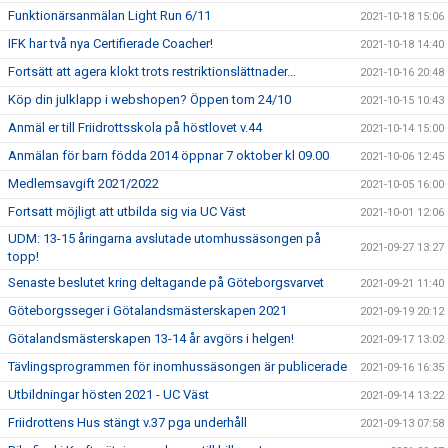
Funktionärsanmälan Light Run 6/11
2021-10-18 15:06
IFK har två nya Certifierade Coacher!
2021-10-18 14:40
Fortsätt att agera klokt trots restriktionslättnader...
2021-10-16 20:48
Köp din julklapp i webshopen? Öppen tom 24/10
2021-10-15 10:43
Anmäl er till Friidrottsskola på höstlovet v.44
2021-10-14 15:00
Anmälan för barn födda 2014 öppnar 7 oktober kl 09.00
2021-10-06 12:45
Medlemsavgift 2021/2022
2021-10-05 16:00
Fortsatt möjligt att utbilda sig via UC Väst
2021-10-01 12:06
UDM: 13-15 åringarna avslutade utomhussäsongen på
2021-09-27 13:27
topp!
Senaste beslutet kring deltagande på Göteborgsvarvet
2021-09-21 11:40
Göteborgsseger i Götalandsmästerskapen 2021
2021-09-19 20:12
Götalandsmästerskapen 13-14 år avgörs i helgen!
2021-09-17 13:02
Tävlingsprogrammen för inomhussäsongen är publicerade
2021-09-16 16:35
Utbildningar hösten 2021 - UC Väst
2021-09-14 13:22
Friidrottens Hus stängt v.37 pga underhåll
2021-09-13 07:58