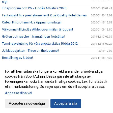
sig!
Tidsprogram och PM - Lindås Athletics 2020
2020-01-23 09:42
Fantastiskt fina prestationer av IFK på Quality Hotel Games
2020-01-20 12:04
Cafét i Friidrottens Hus öppnar onsdagar
2020-01-15 12:59
Välkomna till Lindås Athletics-anmälan är öppen!
2020-01-09 13:50
Gröten och ruschen: framgången fortsätter!
2019-12-17 09:39
Terminsavslutning för våra yngsta aktiva födda 2012
2019-12-16 09:29
Julklappsjakten - Three on the bounce!!
2019-12-02
Beställning av kläder!
2019-11-28 14:32
Det är dags att återanmäla sig till VT-20 (yngre grupper)
2019-11-28 11:42
För att hemsidan ska fungera korrekt använder vi nödvändiga
IFK kommer snart att kalla till årsmöte
2019-11-27 12:08
cookies från SportAdmin. Dessa går inte att stänga av.
Nu är vi igång.. yes!!
2019-11-18
Föreningen kan också använda frivilliga cookies, t.ex. för statistik
Anmälan har öppnat till Lindås Athletics 2020 - Välkomna!
eller marknadsföring. Du väljer själv om du vill acceptera dessa.
2019-11-15 08:39
Quality Hotel Games 2020 - Vinterns tävlingsresa
Anpassa dina val
2019-11-11 14:56
IFK Göteborg Friidrott och OnePartnerGroup har tecknat
2019-11-09 09:18
Acceptera nödvändiga
Acceptera alla
tvåårigt samarbetsavtal
Helgen 19-20 oktober ordnades ett läger för klubbens
2019-10-22 14:23