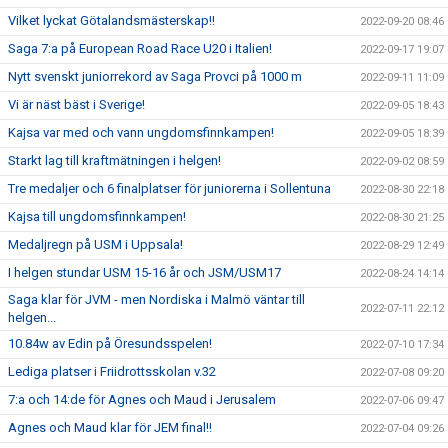
Vilket lyckat Götalandsmästerskap!!
2022-09-20 08:46
Saga 7:a på European Road Race U20 i Italien!
2022-09-17 19:07
Nytt svenskt juniorrekord av Saga Provci på 1000 m
2022-09-11 11:09
Vi är näst bäst i Sverige!
2022-09-05 18:43
Kajsa var med och vann ungdomsfinnkampen!
2022-09-05 18:39
Starkt lag till kraftmätningen i helgen!
2022-09-02 08:59
Tre medaljer och 6 finalplatser för juniorerna i Sollentuna
2022-08-30 22:18
Kajsa till ungdomsfinnkampen!
2022-08-30 21:25
Medaljregn på USM i Uppsala!
2022-08-29 12:49
I helgen stundar USM 15-16 år och JSM/USM17
2022-08-24 14:14
Saga klar för JVM - men Nordiska i Malmö väntar till
2022-07-11 22:12
helgen...
10.84w av Edin på Öresundsspelen!
2022-07-10 17:34
Lediga platser i Friidrottsskolan v.32
2022-07-08 09:20
7:a och 14:de för Agnes och Maud i Jerusalem
2022-07-06 09:47
Agnes och Maud klar för JEM final!!
2022-07-04 09:26