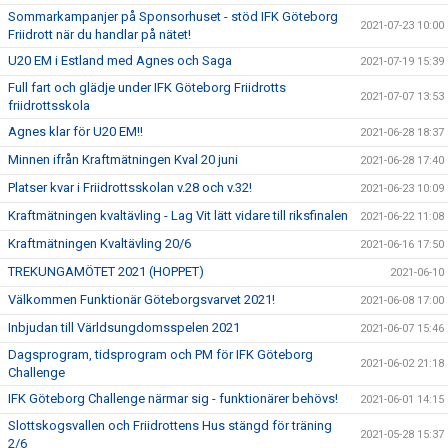
Sommarkampanjer på Sponsorhuset - stöd IFK Göteborg
2021-07-23 10:00
Friidrott när du handlar på nätet!
U20 EM i Estland med Agnes och Saga
2021-07-19 15:39
Full fart och glädje under IFK Göteborg Friidrotts
2021-07-07 13:53
friidrottsskola
Agnes klar för U20 EM!!
2021-06-28 18:37
Minnen ifrån Kraftmätningen Kval 20 juni
2021-06-28 17:40
Platser kvar i Friidrottsskolan v.28 och v.32!
2021-06-23 10:09
Kraftmätningen kvaltävling - Lag Vit lätt vidare till riksfinalen
2021-06-22 11:08
Kraftmätningen Kvaltävling 20/6
2021-06-16 17:50
TREKUNGAMÖTET 2021 (HOPPET)
2021-06-10
Välkommen Funktionär Göteborgsvarvet 2021!
2021-06-08 17:00
Inbjudan till Världsungdomsspelen 2021
2021-06-07 15:46
Dagsprogram, tidsprogram och PM för IFK Göteborg
2021-06-02 21:18
Challenge
IFK Göteborg Challenge närmar sig - funktionärer behövs!
2021-06-01 14:15
Slottskogsvallen och Friidrottens Hus stängd för träning
2021-05-28 15:37
2/6