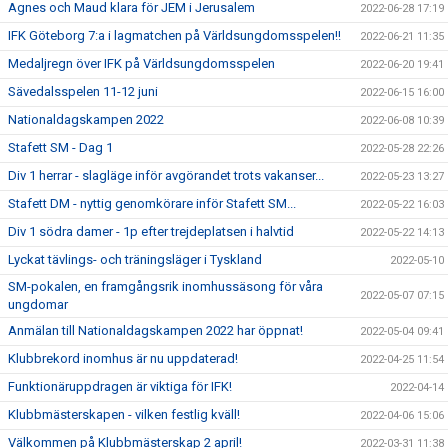
Agnes och Maud klara för JEM i Jerusalem
2022-06-28 17:19
IFK Göteborg 7:a i lagmatchen på Världsungdomsspelen!!
2022-06-21 11:35
Medaljregn över IFK på Världsungdomsspelen
2022-06-20 19:41
Sävedalsspelen 11-12 juni
2022-06-15 16:00
Nationaldagskampen 2022
2022-06-08 10:39
Stafett SM - Dag 1
2022-05-28 22:26
Div 1 herrar - slagläge inför avgörandet trots vakanser...
2022-05-23 13:27
Stafett DM - nyttig genomkörare inför Stafett SM...
2022-05-22 16:03
Div 1 södra damer - 1p efter trejdeplatsen i halvtid
2022-05-22 14:13
Lyckat tävlings- och träningsläger i Tyskland
2022-05-10
SM-pokalen, en framgångsrik inomhussäsong för våra
2022-05-07 07:15
ungdomar
Anmälan till Nationaldagskampen 2022 har öppnat!
2022-05-04 09:41
Klubbrekord inomhus är nu uppdaterad!
2022-04-25 11:54
Funktionäruppdragen är viktiga för IFK!
2022-04-14
Klubbmästerskapen - vilken festlig kväll!
2022-04-06 15:06
Välkommen på Klubbmästerskap 2 april!
2022-03-31 11:38