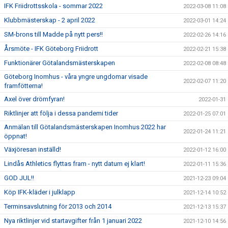
IFK Friidrottsskola - sommar 2022
2022-03-08 11:08
Klubbmästerskap - 2 april 2022
2022-03-01 14:24
SM-brons till Madde på nytt pers!!
2022-02-26 14:16
Årsmöte - IFK Göteborg Friidrott
2022-02-21 15:38
Funktionärer Götalandsmästerskapen
2022-02-08 08:48
Göteborg Inomhus - våra yngre ungdomar visade
2022-02-07 11:20
framfötterna!
Axel över drömfyran!
2022-01-31
Riktlinjer att följa i dessa pandemi tider
2022-01-25 07:01
Anmälan till Götalandsmästerskapen Inomhus 2022 har
2022-01-24 11:21
öppnat!
Växjöresan inställd!
2022-01-12 16:00
Lindås Athletics flyttas fram - nytt datum ej klart!
2022-01-11 15:36
GOD JUL!!
2021-12-23 09:04
Köp IFK-kläder i julklapp
2021-12-14 10:52
Terminsavslutning för 2013 och 2014
2021-12-13 15:37
Nya riktlinjer vid startavgifter från 1 januari 2022
2021-12-10 14:56