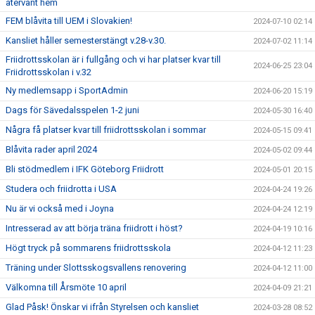
återvänt hem
FEM blåvita till UEM i Slovakien!
2024-07-10 02:14
Kansliet håller semesterstängt v.28-v.30.
2024-07-02 11:14
Friidrottsskolan är i fullgång och vi har platser kvar till
2024-06-25 23:04
Friidrottsskolan i v.32
Ny medlemsapp i SportAdmin
2024-06-20 15:19
Dags för Sävedalsspelen 1-2 juni
2024-05-30 16:40
Några få platser kvar till friidrottsskolan i sommar
2024-05-15 09:41
Blåvita rader april 2024
2024-05-02 09:44
Bli stödmedlem i IFK Göteborg Friidrott
2024-05-01 20:15
Studera och friidrotta i USA
2024-04-24 19:26
Nu är vi också med i Joyna
2024-04-24 12:19
Intresserad av att börja träna friidrott i höst?
2024-04-19 10:16
Högt tryck på sommarens friidrottsskola
2024-04-12 11:23
Träning under Slottsskogsvallens renovering
2024-04-12 11:00
Välkomna till Årsmöte 10 april
2024-04-09 21:21
Glad Påsk! Önskar vi ifrån Styrelsen och kansliet
2024-03-28 08:52