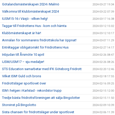
Götalandsmästerskapen 2024 i Malmö
2024-03-27 19:34
Välkomna till klubbmästerskapet 2024
2024-03-22 07:39
IUSM15-16 i Växjö - vilken helg!
2024-03-17 16:38
Taggar till Friidrottens Hus - kom och hämta
2024-03-12 15:02
Klubbmästerskapet är här!
2024-03-12 10:17
Anmälan för sommarens friidrottskola har öppnat!
2024-03-07 11:29
Entrétaggar obligatoriskt för Friidrottens Hus
2024-02-27 14:17
Inbjudan till Årsmöte 10 april
2024-02-26 08:47
IJSM/USM17 – sju medaljer!
2024-02-26 08:26
STS Education samarbetar med IFK Göteborg Friidrott
2024-02-20 12:46
Vilket ISM! Guld och brons
2024-02-18 17:55
Friidrottsläger sportlovet över
2024-02-16 09:25
ISM i helgen i Karlstad - rekordstor trupp
2024-02-15 12:00
Tredje bästa friidrottsföreningen att sälja Bingolotter
2024-02-15 11:50
Storvinst på Bingolotto
2024-02-09 10:39
Sista chansen för friidrottsläger under sportlovet
2024-02-06 11:39