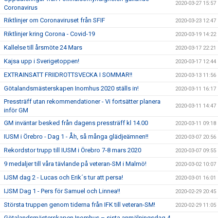
2020-03-27 15:57
Coronavirus
Riktlinjer om Coronaviruset från SFIF
2020-03-23 12:47
Riktlinjer kring Corona - Covid-19
2020-03-19 14:22
Kallelse till årsmöte 24 Mars
2020-03-17 22:21
Kajsa upp i Sverigetoppen!
2020-03-17 12:44
EXTRAINSATT FRIIDROTTSVECKA I SOMMAR!!
2020-03-13 11:56
Götalandsmästerskapen Inomhus 2020 ställs in!
2020-03-11 16:17
Pressträff utan rekommendationer - Vi fortsätter planera
2020-03-11 14:47
inför GM
GM inväntar besked från dagens pressträff kl 14.00
2020-03-11 09:18
IUSM i Örebro - Dag 1 - Åh, så många glädjeämnen!!
2020-03-07 20:56
Rekordstor trupp till IUSM i Örebro 7-8 mars 2020
2020-03-07 09:55
9 medaljer till våra tävlande på veteran-SM i Malmö!
2020-03-02 10:07
IJSM dag 2 - Lucas och Erik´s tur att persa!
2020-03-01 16:01
IJSM Dag 1 - Pers för Samuel och Linnea!!
2020-02-29 20:45
Största truppen genom tiderna från IFK till veteran-SM!
2020-02-29 11:05
Götalandsmästerskapen Inomhus – sista anmälningsdag 4