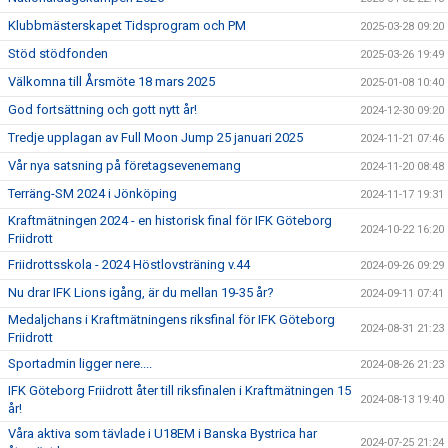
Klubbmästerskapet Tidsprogram och PM
2025-03-28 09:20
Stöd stödfonden
2025-03-26 19:49
Välkomna till Årsmöte 18 mars 2025
2025-01-08 10:40
God fortsättning och gott nytt år!
2024-12-30 09:20
Tredje upplagan av Full Moon Jump 25 januari 2025
2024-11-21 07:46
Vår nya satsning på företagsevenemang
2024-11-20 08:48
Terräng-SM 2024 i Jönköping
2024-11-17 19:31
Kraftmätningen 2024 - en historisk final för IFK Göteborg
2024-10-22 16:20
Friidrott
Friidrottsskola - 2024 Höstlovsträning v.44
2024-09-26 09:29
Nu drar IFK Lions igång, är du mellan 19-35 år?
2024-09-11 07:41
Medaljchans i Kraftmätningens riksfinal för IFK Göteborg
2024-08-31 21:23
Friidrott
Sportadmin ligger nere....
2024-08-26 21:23
IFK Göteborg Friidrott åter till riksfinalen i Kraftmätningen 15
2024-08-13 19:40
år!
Våra aktiva som tävlade i U18EM i Banska Bystrica har
2024-07-25 21:24