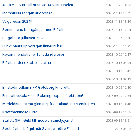
40-talet IFK:are till start vid Adventsspelen
2023-11-21 14:03
Inomhussäsongen är öppnad!
2023-11-17 14:01
Växjöresan 2024!!
2023-11-16 15:49
Sommarens framgångar med Blåvitt!
2023-11-15 10:14
Bingolotto julkuvert 2023
2023-11-07 11:30
Funktionärs uppdragen finner ni här
2023-11-01 11:21
Rekommendationer för utlandsresor
2023-10-20 12:47
Blåvita rader oktober - ute nu
2023-10-18 09:04
2023-10-13 13:42
2023-10-04 09:43
Bli stödmedlem i IFK Göteborg Friidrott!
2023-10-02 12:40
Friidrottsskola v.44 - Bokning öppnar 1 oktober!
2023-09-20 10:54
Medeldistansarna glänste på Götalandsmästerskapen!
2023-09-18 14:48
Kraftmätningen FINAL!!
2023-09-13 10:15
Stafett-SM | Guld till medeldistanstjejerna!
2023-09-12 15:21
Sex blåvita i blågult när Sverige mötte Finland
2023-09-12