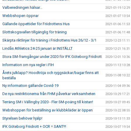
Valberedningen hälsar...
2021-01-19 12:29
Webbshopen öppnar
2021-01-07 13:54
Gällande öppettider för Friidrottens Hus
2021-01-06 11:53
Slottskogsvallen tillgänglig för träning
2021-01-06 11:48
Skärpta riktlinjer för träning i Friidrottens Hus 26/12 - 3/1
2020-12-23 11:11
Lindås Athletics 24-25 januari är INSTÄLLT
2020-12-21 16:31
Stora SM-framgångar under 2020 för IFK Göteborg Friidrott
2020-12-01 10:36
Information om nya regler i FIH
2020-11-13 13:28
Årets julklapp? Hoodtröja och ryggsäckar/bagar finns att
2020-11-08 10:22
beställa
Ny information gällande Covid-19
2020-11-04 09:36
De nya restriktionerna från FHM påverkar verksamheten
2020-10-29 17:21
Terräng SM i Vällingby 2020 - Fler SM-poäng till kistan!
2020-10-27 09:45
Webshoppen för beställning av klubbkläder är öppen
2020-10-22 08:55
Styrelsen behöver hjälp!
2020-10-13 11:33
IFK Göteborg Friidrott + OCR = SANT!!!
2020-10-07 19:54