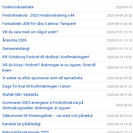
Funktionärsarbete
2025-09-10
Friidrottsskola - 2025 Höstlovsträning v.44
2025-09-04 20:32
Fantastiskt JEM för våra 5 aktiva i Tampere!
2025-08-14 06:30
Vill du vara med om något unikt?
2025-07-01 15:12
Årsmöte 2026
2025-07-01 15:10
Semesterstängt
2025-07-01 13:12
IFK Göteborg Friidrott till riksfinal i Kraftmätningen!!
2025-06-23 14:55
Vill du börja i friidrott? Bokningen är nu öppen, först till
2025-06-16 16:33
kvarn
Vi söker nu efter sponsorer som vill samarbeta
2025-06-02 09:35
Dags för kval till Kraftmätningen i Lerum
2025-05-28 21:22
Stafett SM i Västerås
2025-05-28 07:06
Sommaren 2025 arrangerar vi Friidrottsskola på
2025-05-06
Slottsskogsvallen. Bokningen är öppen!
Välkommen till föreningslivet – var med och påverka!
2025-04-30 09:55
Kansliet tar påskledigt
2025-04-14 14:26
Nationaldagskampen 2025
2025-04-02 22:13