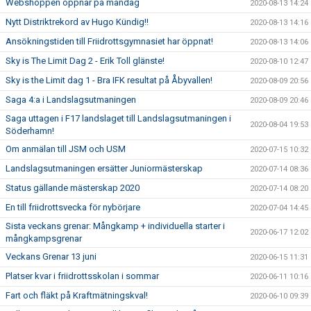
Webshoppen öppnar på måndag
2020-08-13 14:24
Nytt Distriktrekord av Hugo Kündig!!
2020-08-13 14:16
Ansökningstiden till Friidrottsgymnasiet har öppnat!
2020-08-13 14:06
Sky is The Limit Dag 2 - Erik Toll glänste!
2020-08-10 12:47
Sky is the Limit dag 1 - Bra IFK resultat på Åbyvallen!
2020-08-09 20:56
Saga 4:a i Landslagsutmaningen
2020-08-09 20:46
Saga uttagen i F17 landslaget till Landslagsutmaningen i
2020-08-04 19:53
Söderhamn!
Om anmälan till JSM och USM
2020-07-15 10:32
Landslagsutmaningen ersätter Juniormästerskap
2020-07-14 08:36
Status gällande mästerskap 2020
2020-07-14 08:20
En till friidrottsvecka för nybörjare
2020-07-04 14:45
Sista veckans grenar: Mångkamp + individuella starter i
2020-06-17 12:02
mångkampsgrenar
Veckans Grenar 13 juni
2020-06-15 11:31
Platser kvar i friidrottsskolan i sommar
2020-06-11 10:16
Fart och fläkt på Kraftmätningskval!
2020-06-10 09:39