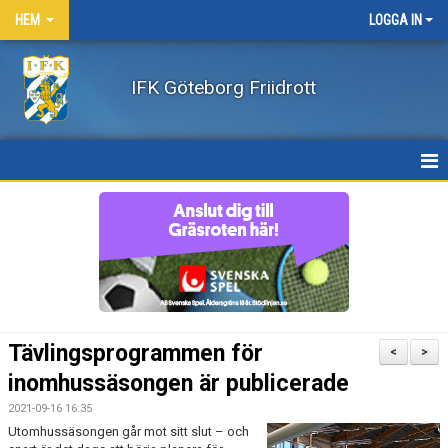
HEM
LOGGA IN
IFK Göteborg Friidrott
HEM
NYHETER
FÖRENINGEN
BÖRJA FRIIDROTTA / BLI MEDLEM
Tävlingsprogrammen för
<
>
KLÄDER
inomhussäsongen är publicerade
2021-09-16 16:35
LEDARE/UTBILDNING
Utomhussäsongen går mot sitt slut – och