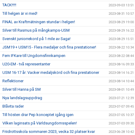
TACK!!!!!
2023-09-03 13:51
Till helgen är vi med!
2023-08-31 10:57
FINAL av Kraftmätningen stundar i helgen!
2023-08-29 19:00
Silver till Rasmus på mångkamps-USM
2023-08-29 16:22
Svenskt juniorrekord på 1 mile av Saga!
2023-08-29 15:51
JSM19 + USM15 - Flera medaljer och fina prestationer!
2023-08-22 10:34
Fem IFKare till Ungdomsfinnkampen
2023-08-22 08:44
U20-EM - två representanter
2023-08-16 09:33
USM 16-17 år: Vacker medaljskörd och fina prestationer
2023-08-14 16:21
Reflektioner
2023-08-14 10:44
Silver till Hanna på SM
2023-08-01 10:49
Nya landslagsuppdrag
2023-07-21 12:39
Blåvita rader
2023-07-07 09:45
Till hösten drar Pep konceptet igång igen
2023-07-05 10:37
Vilken laginsats på Världsungdomsspelen!
2023-07-03 09:30
Friidrottsskola sommaren 2023, vecka 32 platser kvar
2023-06-28 10:42