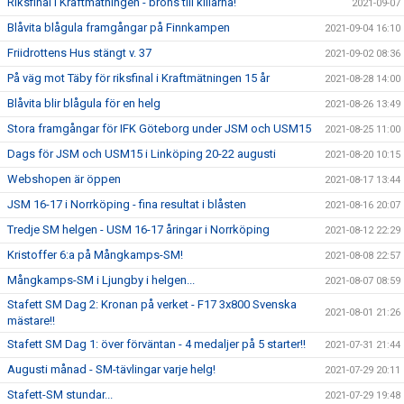
Riksfinal i Kraftmätningen - brons till killarna!
2021-09-07
Blåvita blågula framgångar på Finnkampen
2021-09-04 16:10
Friidrottens Hus stängt v. 37
2021-09-02 08:36
På väg mot Täby för riksfinal i Kraftmätningen 15 år
2021-08-28 14:00
Blåvita blir blågula för en helg
2021-08-26 13:49
Stora framgångar för IFK Göteborg under JSM och USM15
2021-08-25 11:00
Dags för JSM och USM15 i Linköping 20-22 augusti
2021-08-20 10:15
Webshopen är öppen
2021-08-17 13:44
JSM 16-17 i Norrköping - fina resultat i blåsten
2021-08-16 20:07
Tredje SM helgen - USM 16-17 åringar i Norrköping
2021-08-12 22:29
Kristoffer 6:a på Mångkamps-SM!
2021-08-08 22:57
Mångkamps-SM i Ljungby i helgen...
2021-08-07 08:59
Stafett SM Dag 2: Kronan på verket - F17 3x800 Svenska
2021-08-01 21:26
mästare!!
Stafett SM Dag 1: över förväntan - 4 medaljer på 5 starter!!
2021-07-31 21:44
Augusti månad - SM-tävlingar varje helg!
2021-07-29 20:11
Stafett-SM stundar...
2021-07-29 19:48