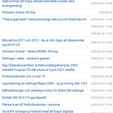
Välkommen att köpa virtuell kamratfika under våra
2020-06-05 22:50
arrangemang!
Veckans Grenar 30 maj
2020-06-03
"Trekungakastet" med personliga rekord och klubbrekord
2020-06-01 12:40
2020-05-31 14:56
2020-05-28 10:53
Alla aktiva 2011 och 2012 - Nu är det dags att återanmäla
2020-05-19 10:49
sig till HT-20
Veckans Grenar - Nästa tillfälle: 30 maj
2020-05-18 14:40
Tävlingar i sikte - veckans grenar!
2020-05-11 12:00
Pga rådande pandemi är Nationaldagskampen 2020
2020-05-06 15:48
inställd! Hoppas få välkomna er 6 juni 2021 istället
Friidrottsskolan och Covid-19
2020-05-05 09:28
Uppdatering av tävlingsfrågan 2020 - ny prövning den 15/5
2020-04-29 14:48
Målsaättningar och arbetsprocess för årets SM tävlingar
2020-04-29 14:44
Stafett SM 30-31/5 uppskjutet!
2020-04-29 14:20
Platser kvar till friidrottsskolan i sommar...
2020-04-27 21:06
Stöd IFK Götegorg Friidrott med att köpa digitala