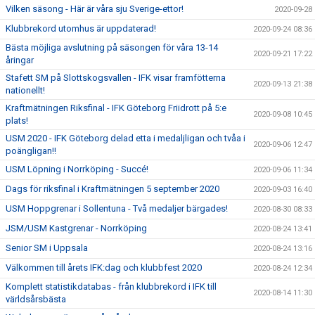
Vilken säsong - Här är våra sju Sverige-ettor!
2020-09-28
Klubbrekord utomhus är uppdaterad!
2020-09-24 08:36
Bästa möjliga avslutning på säsongen för våra 13-14
2020-09-21 17:22
åringar
Stafett SM på Slottskogsvallen - IFK visar framfötterna
2020-09-13 21:38
nationellt!
Kraftmätningen Riksfinal - IFK Göteborg Friidrott på 5:e
2020-09-08 10:45
plats!
USM 2020 - IFK Göteborg delad etta i medaljligan och tvåa i
2020-09-06 12:47
poängligan!!
USM Löpning i Norrköping - Succé!
2020-09-06 11:34
Dags för riksfinal i Kraftmätningen 5 september 2020
2020-09-03 16:40
USM Hoppgrenar i Sollentuna - Två medaljer bärgades!
2020-08-30 08:33
JSM/USM Kastgrenar - Norrköping
2020-08-24 13:41
Senior SM i Uppsala
2020-08-24 13:16
Välkommen till årets IFK:dag och klubbfest 2020
2020-08-24 12:34
Komplett statistikdatabas - från klubbrekord i IFK till
2020-08-14 11:30
världsårsbästa