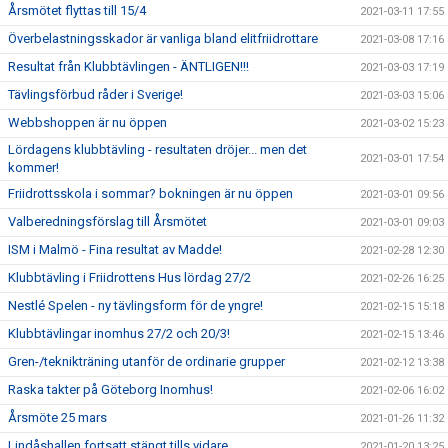
Årsmötet flyttas till 15/4
2021-03-11 17:55
Överbelastningsskador är vanliga bland elitfriidrottare
2021-03-08 17:16
Resultat från Klubbtävlingen - ÄNTLIGEN!!!
2021-03-03 17:19
Tävlingsförbud råder i Sverige!
2021-03-03 15:06
Webbshoppen är nu öppen
2021-03-02 15:23
Lördagens klubbtävling - resultaten dröjer... men det
2021-03-01 17:54
kommer!
Friidrottsskola i sommar? bokningen är nu öppen
2021-03-01 09:56
Valberedningsförslag till Årsmötet
2021-03-01 09:03
ISM i Malmö - Fina resultat av Madde!
2021-02-28 12:30
Klubbtävling i Friidrottens Hus lördag 27/2
2021-02-26 16:25
Nestlé Spelen - ny tävlingsform för de yngre!
2021-02-15 15:18
Klubbtävlingar inomhus 27/2 och 20/3!
2021-02-15 13:46
Gren-/teknikträning utanför de ordinarie grupper
2021-02-12 13:38
Raska takter på Göteborg Inomhus!
2021-02-06 16:02
Årsmöte 25 mars
2021-01-26 11:32
Lindåshallen fortsatt stängt tills vidare...
2021-01-20 13:25