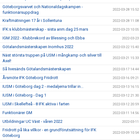
Göteborgsvarvet och Nationaldagskampen -
2022-03-28 15:52
funktionärsuppdrag
Kraftmätningen 17 år i Sollentuna
2022-03-28 11:08
IFK:s klubbmästerskap - sista anm.dag 25 mars
2022-03-23 10:05
IGM 2022 - Klubbrekord av Blessing och Ebba
2022-03-23
Götalandsmästerskapen Inomhus 2022
2022-03-22 15:40
Näst största truppen på USM i mångkamp och silver till
2022-03-21 15:33
Axel!
Så livesänds Götalandsmästerskapen
2022-03-17 14:44
Årsmöte IFK Göteborg Friidrott
2022-03-16 09:21
IUSM i Göteborg dag 2 - medaljerna trillar in...
2022-03-13 16:15
IUSM i Göteborg - Dag 1
2022-03-12 21:30
IJSM i Skellefteå - 8 IFK aktiva i farten
2022-03-12 20:59
Funktionärer GM
2022-03-11 14:56
Utbildningar UC Väst - våren 2022
2022-03-11
Friidrott på lika villkor - en grundförutsättning för IFK
2022-03-09 10:54
Göteborg