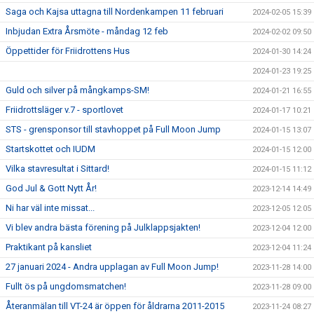
Saga och Kajsa uttagna till Nordenkampen 11 februari
2024-02-05 15:39
Inbjudan Extra Årsmöte - måndag 12 feb
2024-02-02 09:50
Öppettider för Friidrottens Hus
2024-01-30 14:24
2024-01-23 19:25
Guld och silver på mångkamps-SM!
2024-01-21 16:55
Friidrottsläger v.7 - sportlovet
2024-01-17 10:21
STS - grensponsor till stavhoppet på Full Moon Jump
2024-01-15 13:07
Startskottet och IUDM
2024-01-15 12:00
Vilka stavresultat i Sittard!
2024-01-15 11:12
God Jul & Gott Nytt År!
2023-12-14 14:49
Ni har väl inte missat...
2023-12-05 12:05
Vi blev andra bästa förening på Julklappsjakten!
2023-12-04 12:00
Praktikant på kansliet
2023-12-04 11:24
27 januari 2024 - Andra upplagan av Full Moon Jump!
2023-11-28 14:00
Fullt ös på ungdomsmatchen!
2023-11-28 09:00
Återanmälan till VT-24 är öppen för åldrarna 2011-2015
2023-11-24 08:27