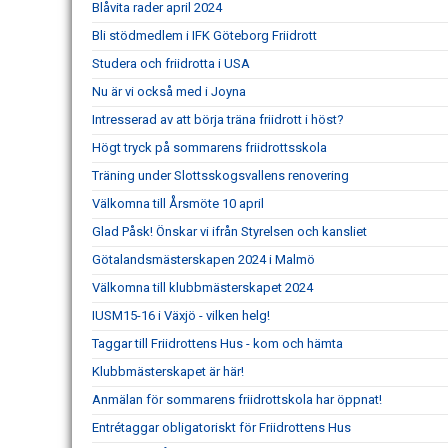
Blåvita rader april 2024
Bli stödmedlem i IFK Göteborg Friidrott
Studera och friidrotta i USA
Nu är vi också med i Joyna
Intresserad av att börja träna friidrott i höst?
Högt tryck på sommarens friidrottsskola
Träning under Slottsskogsvallens renovering
Välkomna till Årsmöte 10 april
Glad Påsk! Önskar vi ifrån Styrelsen och kansliet
Götalandsmästerskapen 2024 i Malmö
Välkomna till klubbmästerskapet 2024
IUSM15-16 i Växjö - vilken helg!
Taggar till Friidrottens Hus - kom och hämta
Klubbmästerskapet är här!
Anmälan för sommarens friidrottskola har öppnat!
Entrétaggar obligatoriskt för Friidrottens Hus