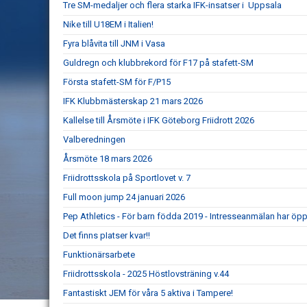
Tre SM-medaljer och flera starka IFK-insatser i Uppsala
Nike till U18EM i Italien!
Fyra blåvita till JNM i Vasa
Guldregn och klubbrekord för F17 på stafett-SM
Första stafett-SM för F/P15
IFK Klubbmästerskap 21 mars 2026
Kallelse till Årsmöte i IFK Göteborg Friidrott 2026
Valberedningen
Årsmöte 18 mars 2026
Friidrottsskola på Sportlovet v. 7
Full moon jump 24 januari 2026
Pep Athletics - För barn födda 2019 - Intresseanmälan har öpp
Det finns pIatser kvar!!
Funktionärsarbete
Friidrottsskola - 2025 Höstlovsträning v.44
Fantastiskt JEM för våra 5 aktiva i Tampere!