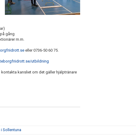
ar)
n på gång
ktionärer m.m.
rgfriidrott.se
eller 0736-50 60 75.
eborgfriidrott.se/utbildning
, kontakta kansliet om det gäller hjälptränare
i Sollentuna