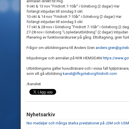
anmälan direkt till mig.
9 okt & 13 nov "Friidrott 7-10år" i Göteborg (2 dagar) Har
förlängt inbjudan till söndag 3 okt
10 okt & 14 nov "Friidrott 7-10år" i Göteborg (2 dagar) Har
förlängt inbjudan till söndag 3 okt
17 okt & 28 nov i Göteborg "Friidrott 7-10år" i Göteborg (2 dag
27-28 nov i Göteborg "Löpledarutbildning" (2 dagar) Inbjuda
Planering av funktionärskurser på gång. Eltidtagning, gren fun
Frågor om utbildningarna till Anders Gren
anders.gren@gotebo
Inbjudningar och anmälan på NYA HEMSIDAN
https://www.got
Utbildningarna gäller huvudtränare och i vissa fall hjälptränare
som vill gå utbildning
kansli@ifkgoteborgfriidrott.com
/kansliet
Nyhetsarkiv
Nio medaljer och många starka prestationer på JSM och USM 