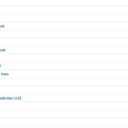
ott
rott
!
nt hem
tsskolan i v.32