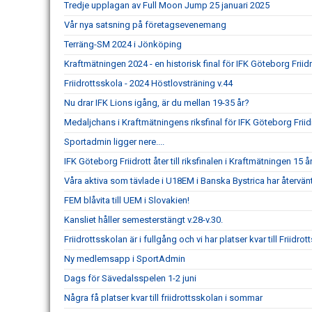
Tredje upplagan av Full Moon Jump 25 januari 2025
Vår nya satsning på företagsevenemang
Terräng-SM 2024 i Jönköping
Kraftmätningen 2024 - en historisk final för IFK Göteborg Friidr
Friidrottsskola - 2024 Höstlovsträning v.44
Nu drar IFK Lions igång, är du mellan 19-35 år?
Medaljchans i Kraftmätningens riksfinal för IFK Göteborg Friid
Sportadmin ligger nere....
IFK Göteborg Friidrott åter till riksfinalen i Kraftmätningen 15 år
Våra aktiva som tävlade i U18EM i Banska Bystrica har återvä
FEM blåvita till UEM i Slovakien!
Kansliet håller semesterstängt v.28-v.30.
Friidrottsskolan är i fullgång och vi har platser kvar till Friidrot
Ny medlemsapp i SportAdmin
Dags för Sävedalsspelen 1-2 juni
Några få platser kvar till friidrottsskolan i sommar