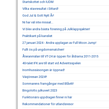
Startskottet och IUDM
Vilka stavresultat i Sittard!
God Jul & Gott Nytt År!
Ni har väl inte missat...
Vi blev andra bästa förening på Julklappsjakten!
Praktikant på kansliet
27 januari 2024 - Andra upplagan av Full Moon Jump!
Fullt ös på ungdomsmatchen!
Återanmälan till VT-24 är öppen för åldrarna 2011-2015
40-talet IFK:are till start vid Adventsspelen
Inomhussäsongen är öppnad!
Växjöresan 2024!!
Sommarens framgångar med Blåvitt!
Bingolotto julkuvert 2023
Funktionärs uppdragen finner ni här
Rekommendationer för utlandsresor