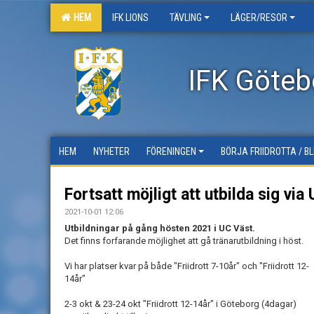
HEM
IFK LIONS
TÄVLING
LÄGER/RESOR
IFK Götebo
HEM
NYHETER
FÖRENINGEN
BÖRJA FRIIDROTTA / B
Fortsatt möjligt att utbilda sig via
2021-10-01 12:06
Utbildningar på gång hösten 2021 i UC Väst.
Det finns forfarande möjlighet att gå tränarutbildning i höst.
Vi har platser kvar på både "Friidrott 7-10år" och "Friidrott 12-
14år"
2-3 okt & 23-24 okt "Friidrott 12-14år" i Göteborg (4dagar)