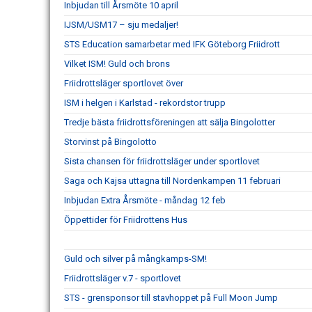
Inbjudan till Årsmöte 10 april
IJSM/USM17 – sju medaljer!
STS Education samarbetar med IFK Göteborg Friidrott
Vilket ISM! Guld och brons
Friidrottsläger sportlovet över
ISM i helgen i Karlstad - rekordstor trupp
Tredje bästa friidrottsföreningen att sälja Bingolotter
Storvinst på Bingolotto
Sista chansen för friidrottsläger under sportlovet
Saga och Kajsa uttagna till Nordenkampen 11 februari
Inbjudan Extra Årsmöte - måndag 12 feb
Öppettider för Friidrottens Hus
Guld och silver på mångkamps-SM!
Friidrottsläger v.7 - sportlovet
STS - grensponsor till stavhoppet på Full Moon Jump