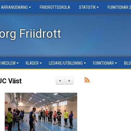
ARRANGEMANG
FRIIDROTTSSKOLA
STATISTIK
FUNKTIONÄR 
rg Friidrott
LI MEDLEM
KLÄDER
LEDARE/UTBILDNING
FUNKTIONÄR
BIL
 UC Väst
<
>