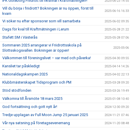
IFK Göteborg Friidrott till riksfinal i Kraftmätningen!!
2025-06-23 14:55
Vill du börja i friidrott? Bokningen är nu öppen, först till
2025-06-16 16:33
kvarn
Vi söker nu efter sponsorer som vill samarbeta
2025-06-02 09:35
Dags för kval till Kraftmätningen i Lerum
2025-05-28 21:22
Stafett SM i Västerås
2025-05-28 07:06
Sommaren 2025 arrangerar vi Friidrottsskola på
2025-05-06
Slottsskogsvallen. Bokningen är öppen!
Välkommen till föreningslivet – var med och påverka!
2025-04-30 09:55
Kansliet tar påskledigt
2025-04-14 14:26
Nationaldagskampen 2025
2025-04-02 22:13
Klubbmästerskapet Tidsprogram och PM
2025-03-28 09:20
Stöd stödfonden
2025-03-26 19:49
Välkomna till Årsmöte 18 mars 2025
2025-01-08 10:40
God fortsättning och gott nytt år!
2024-12-30 09:20
Tredje upplagan av Full Moon Jump 25 januari 2025
2024-11-21 07:46
Vår nya satsning på företagsevenemang
2024-11-20 08:48