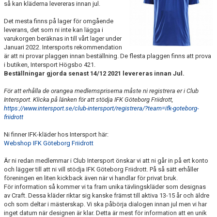
så kan kläderna levereras innan jul.
FUNKTIONÄR
Det mesta finns på lager för omgående
leverans, det som ni inte kan lägga i
BILDGALLERI
varukorgen beräknas in till vårt lager under
Januari 2022. Intersports rekommendation
är att ni provar plaggen innan beställning. De flesta plaggen finns att prova
i butiken, Intersport Högsbo 421.
Beställningar gjorda senast 14/12 2021 levereras innan Jul.
För att erhålla de orangea medlemspriserna måste ni registrera er i Club
Intersport. Klicka på länken för att stödja IFK Göteborg Friidrott,
https://www.intersport.se/club-intersport/registrera/?team=ifk-goteborg-
friidrott
Ni finner IFK-kläder hos Intersport här:
Webshop IFK Göteborg Friidrott
Är ni redan medlemmar i Club Intersport önskar vi att ni går in på ert konto
och lägger till att ni vill stödja IFK Göteborg Friidrott. På så sätt erhåller
föreningen en liten kickback även när vi handlar för privat bruk.
För information så kommer vi ta fram unika tävlingskläder som designas
av Craft. Dessa kläder riktar sig kanske främst till aktiva 13-15 år och äldre
och som deltar i mästerskap. Vi ska påbörja dialogen innan jul men vi har
inget datum när designen är klar. Detta är mest för information att en unik