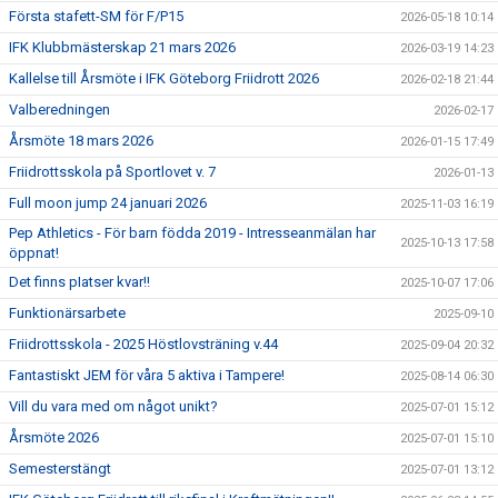
Första stafett-SM för F/P15
2026-05-18 10:14
IFK Klubbmästerskap 21 mars 2026
2026-03-19 14:23
Kallelse till Årsmöte i IFK Göteborg Friidrott 2026
2026-02-18 21:44
Valberedningen
2026-02-17
Årsmöte 18 mars 2026
2026-01-15 17:49
Friidrottsskola på Sportlovet v. 7
2026-01-13
Full moon jump 24 januari 2026
2025-11-03 16:19
Pep Athletics - För barn födda 2019 - Intresseanmälan har
2025-10-13 17:58
öppnat!
Det finns pIatser kvar!!
2025-10-07 17:06
Funktionärsarbete
2025-09-10
Friidrottsskola - 2025 Höstlovsträning v.44
2025-09-04 20:32
Fantastiskt JEM för våra 5 aktiva i Tampere!
2025-08-14 06:30
Vill du vara med om något unikt?
2025-07-01 15:12
Årsmöte 2026
2025-07-01 15:10
Semesterstängt
2025-07-01 13:12