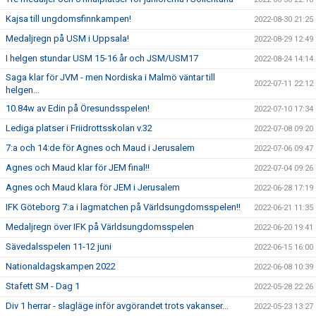
Kajsa till ungdomsfinnkampen!
2022-08-30 21:25
Medaljregn på USM i Uppsala!
2022-08-29 12:49
I helgen stundar USM 15-16 år och JSM/USM17
2022-08-24 14:14
Saga klar för JVM - men Nordiska i Malmö väntar till
2022-07-11 22:12
helgen...
10.84w av Edin på Öresundsspelen!
2022-07-10 17:34
Lediga platser i Friidrottsskolan v.32
2022-07-08 09:20
7:a och 14:de för Agnes och Maud i Jerusalem
2022-07-06 09:47
Agnes och Maud klar för JEM final!!
2022-07-04 09:26
Agnes och Maud klara för JEM i Jerusalem
2022-06-28 17:19
IFK Göteborg 7:a i lagmatchen på Världsungdomsspelen!!
2022-06-21 11:35
Medaljregn över IFK på Världsungdomsspelen
2022-06-20 19:41
Sävedalsspelen 11-12 juni
2022-06-15 16:00
Nationaldagskampen 2022
2022-06-08 10:39
Stafett SM - Dag 1
2022-05-28 22:26
Div 1 herrar - slagläge inför avgörandet trots vakanser...
2022-05-23 13:27