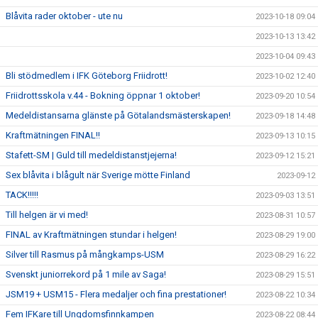
Blåvita rader oktober - ute nu
2023-10-18 09:04
2023-10-13 13:42
2023-10-04 09:43
Bli stödmedlem i IFK Göteborg Friidrott!
2023-10-02 12:40
Friidrottsskola v.44 - Bokning öppnar 1 oktober!
2023-09-20 10:54
Medeldistansarna glänste på Götalandsmästerskapen!
2023-09-18 14:48
Kraftmätningen FINAL!!
2023-09-13 10:15
Stafett-SM | Guld till medeldistanstjejerna!
2023-09-12 15:21
Sex blåvita i blågult när Sverige mötte Finland
2023-09-12
TACK!!!!!
2023-09-03 13:51
Till helgen är vi med!
2023-08-31 10:57
FINAL av Kraftmätningen stundar i helgen!
2023-08-29 19:00
Silver till Rasmus på mångkamps-USM
2023-08-29 16:22
Svenskt juniorrekord på 1 mile av Saga!
2023-08-29 15:51
JSM19 + USM15 - Flera medaljer och fina prestationer!
2023-08-22 10:34
Fem IFKare till Ungdomsfinnkampen
2023-08-22 08:44