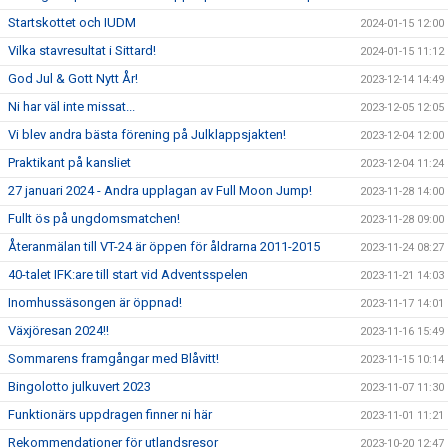
Startskottet och IUDM
2024-01-15 12:00
Vilka stavresultat i Sittard!
2024-01-15 11:12
God Jul & Gott Nytt År!
2023-12-14 14:49
Ni har väl inte missat...
2023-12-05 12:05
Vi blev andra bästa förening på Julklappsjakten!
2023-12-04 12:00
Praktikant på kansliet
2023-12-04 11:24
27 januari 2024 - Andra upplagan av Full Moon Jump!
2023-11-28 14:00
Fullt ös på ungdomsmatchen!
2023-11-28 09:00
Återanmälan till VT-24 är öppen för åldrarna 2011-2015
2023-11-24 08:27
40-talet IFK:are till start vid Adventsspelen
2023-11-21 14:03
Inomhussäsongen är öppnad!
2023-11-17 14:01
Växjöresan 2024!!
2023-11-16 15:49
Sommarens framgångar med Blåvitt!
2023-11-15 10:14
Bingolotto julkuvert 2023
2023-11-07 11:30
Funktionärs uppdragen finner ni här
2023-11-01 11:21
Rekommendationer för utlandsresor
2023-10-20 12:47