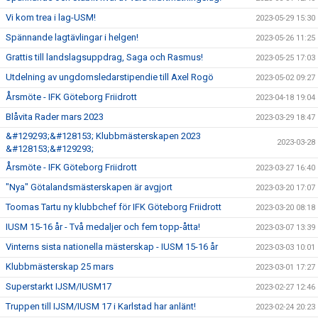
Vi kom trea i lag-USM!
2023-05-29 15:30
Spännande lagtävlingar i helgen!
2023-05-26 11:25
Grattis till landslagsuppdrag, Saga och Rasmus!
2023-05-25 17:03
Utdelning av ungdomsledarstipendie till Axel Rogö
2023-05-02 09:27
Årsmöte - IFK Göteborg Friidrott
2023-04-18 19:04
Blåvita Rader mars 2023
2023-03-29 18:47
&#129293;&#128153; Klubbmästerskapen 2023
2023-03-28
&#128153;&#129293;
Årsmöte - IFK Göteborg Friidrott
2023-03-27 16:40
"Nya" Götalandsmästerskapen är avgjort
2023-03-20 17:07
Toomas Tartu ny klubbchef för IFK Göteborg Friidrott
2023-03-20 08:18
IUSM 15-16 år - Två medaljer och fem topp-åtta!
2023-03-07 13:39
Vinterns sista nationella mästerskap - IUSM 15-16 år
2023-03-03 10:01
Klubbmästerskap 25 mars
2023-03-01 17:27
Superstarkt IJSM/IUSM17
2023-02-27 12:46
Truppen till IJSM/IUSM 17 i Karlstad har anlänt!
2023-02-24 20:23