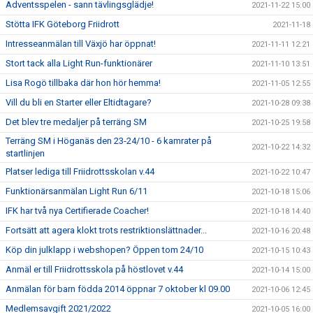
Adventsspelen - sann tävlingsglädje!
2021-11-22 15:00
Stötta IFK Göteborg Friidrott
2021-11-18
Intresseanmälan till Växjö har öppnat!
2021-11-11 12:21
Stort tack alla Light Run-funktionärer
2021-11-10 13:51
Lisa Rogö tillbaka där hon hör hemma!
2021-11-05 12:55
Vill du bli en Starter eller Eltidtagare?
2021-10-28 09:38
Det blev tre medaljer på terräng SM
2021-10-25 19:58
Terräng SM i Höganäs den 23-24/10 - 6 kamrater på
2021-10-22 14:32
startlinjen
Platser lediga till Friidrottsskolan v.44
2021-10-22 10:47
Funktionärsanmälan Light Run 6/11
2021-10-18 15:06
IFK har två nya Certifierade Coacher!
2021-10-18 14:40
Fortsätt att agera klokt trots restriktionslättnader...
2021-10-16 20:48
Köp din julklapp i webshopen? Öppen tom 24/10
2021-10-15 10:43
Anmäl er till Friidrottsskola på höstlovet v.44
2021-10-14 15:00
Anmälan för barn födda 2014 öppnar 7 oktober kl 09.00
2021-10-06 12:45
Medlemsavgift 2021/2022
2021-10-05 16:00