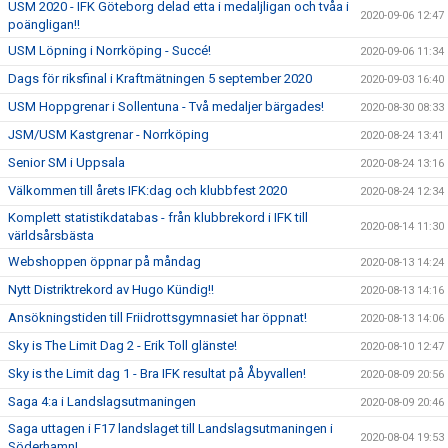
USM 2020 - IFK Göteborg delad etta i medaljligan och tvåa i
2020-09-06 12:47
poängligan!!
USM Löpning i Norrköping - Succé!
2020-09-06 11:34
Dags för riksfinal i Kraftmätningen 5 september 2020
2020-09-03 16:40
USM Hoppgrenar i Sollentuna - Två medaljer bärgades!
2020-08-30 08:33
JSM/USM Kastgrenar - Norrköping
2020-08-24 13:41
Senior SM i Uppsala
2020-08-24 13:16
Välkommen till årets IFK:dag och klubbfest 2020
2020-08-24 12:34
Komplett statistikdatabas - från klubbrekord i IFK till
2020-08-14 11:30
världsårsbästa
Webshoppen öppnar på måndag
2020-08-13 14:24
Nytt Distriktrekord av Hugo Kündig!!
2020-08-13 14:16
Ansökningstiden till Friidrottsgymnasiet har öppnat!
2020-08-13 14:06
Sky is The Limit Dag 2 - Erik Toll glänste!
2020-08-10 12:47
Sky is the Limit dag 1 - Bra IFK resultat på Åbyvallen!
2020-08-09 20:56
Saga 4:a i Landslagsutmaningen
2020-08-09 20:46
Saga uttagen i F17 landslaget till Landslagsutmaningen i
2020-08-04 19:53
Söderhamn!