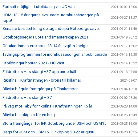
Fortsatt möjligt att utbilda sig via UC Väst
2021-10-01 12:06
UDM: 13-15 åringarna avslutade utomhussäsongen på
2021-09-27 13:27
topp!
Senaste beslutet kring deltagande på Göteborgsvarvet
2021-09-21 11:40
Göteborgsseger i Götalandsmästerskapen 2021
2021-09-19 20:12
Götalandsmästerskapen 13-14 år avgörs i helgen!
2021-09-17 13:02
Tävlingsprogrammen för inomhussäsongen är publicerade
2021-09-16 16:35
Utbildningar hösten 2021 - UC Väst
2021-09-14 13:22
Friidrottens Hus stängt v.37 pga underhåll
2021-09-13 07:58
Riksfinal i Kraftmätningen - brons till killarna!
2021-09-07
Blåvita blågula framgångar på Finnkampen
2021-09-04 16:10
Friidrottens Hus stängt v. 37
2021-09-02 08:36
På väg mot Täby för riksfinal i Kraftmätningen 15 år
2021-08-28 14:00
Blåvita blir blågula för en helg
2021-08-26 13:49
Stora framgångar för IFK Göteborg under JSM och USM15
2021-08-25 11:00
Dags för JSM och USM15 i Linköping 20-22 augusti
2021-08-20 10:15