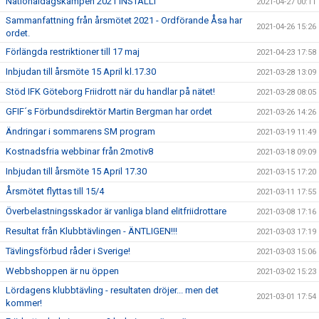
Nationaldagskampen 2021 INSTÄLLT
2021-04-27 00:11
Sammanfattning från årsmötet 2021 - Ordförande Åsa har
2021-04-26 15:26
ordet.
Förlängda restriktioner till 17 maj
2021-04-23 17:58
Inbjudan till årsmöte 15 April kl.17.30
2021-03-28 13:09
Stöd IFK Göteborg Friidrott när du handlar på nätet!
2021-03-28 08:05
GFIF´s Förbundsdirektör Martin Bergman har ordet
2021-03-26 14:26
Ändringar i sommarens SM program
2021-03-19 11:49
Kostnadsfria webbinar från 2motiv8
2021-03-18 09:09
Inbjudan till årsmöte 15 April 17.30
2021-03-15 17:20
Årsmötet flyttas till 15/4
2021-03-11 17:55
Överbelastningsskador är vanliga bland elitfriidrottare
2021-03-08 17:16
Resultat från Klubbtävlingen - ÄNTLIGEN!!!
2021-03-03 17:19
Tävlingsförbud råder i Sverige!
2021-03-03 15:06
Webbshoppen är nu öppen
2021-03-02 15:23
Lördagens klubbtävling - resultaten dröjer... men det
2021-03-01 17:54
kommer!