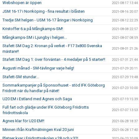
Webshopen är öppen
2021-08-17 13:44
JSM 16-17 i Norrköping - fina resultat i blåsten
2021-08-16 20:07
Tredje SM helgen - USM 16-17 åringar i Norrköping
2021-08-12 22:29
Kristoffer 6:a på Mångkamps-SM!
2021-08-08 22:57
Mångkamps-SM i Ljungby i helgen...
2021-08-07 08:59
Stafett SM Dag 2: Kronan på verket - F17 3x800 Svenska
2021-08-01 21:26
mästare!!
Stafett SM Dag 1: över förväntan - 4 medaljer på 5 starter!!
2021-07-31 21:44
Augusti månad - SM-tävlingar varje helg!
2021-07-29 20:11
Stafett-SM stundar...
2021-07-29 19:48
Sommarkampanjer på Sponsorhuset - stöd IFK Göteborg
2021-07-23 10:00
Friidrott när du handlar på nätet!
U20 EM i Estland med Agnes och Saga
2021-07-19 15:39
Full fart och glädje under IFK Göteborg Friidrotts
2021-07-07 13:53
friidrottsskola
Agnes klar för U20 EM!!
2021-06-28 18:37
Minnen ifrån Kraftmätningen Kval 20 juni
2021-06-28 17:40
Platser kvar i Friidrottsskolan v.28 och v.32!
2021-06-23 10:09