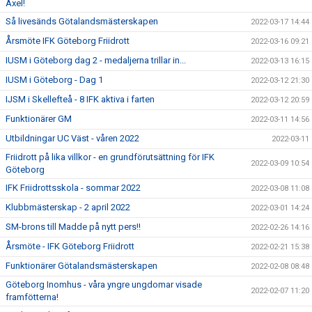
Axel!
Så livesänds Götalandsmästerskapen
2022-03-17 14:44
Årsmöte IFK Göteborg Friidrott
2022-03-16 09:21
IUSM i Göteborg dag 2 - medaljerna trillar in...
2022-03-13 16:15
IUSM i Göteborg - Dag 1
2022-03-12 21:30
IJSM i Skellefteå - 8 IFK aktiva i farten
2022-03-12 20:59
Funktionärer GM
2022-03-11 14:56
Utbildningar UC Väst - våren 2022
2022-03-11
Friidrott på lika villkor - en grundförutsättning för IFK
2022-03-09 10:54
Göteborg
IFK Friidrottsskola - sommar 2022
2022-03-08 11:08
Klubbmästerskap - 2 april 2022
2022-03-01 14:24
SM-brons till Madde på nytt pers!!
2022-02-26 14:16
Årsmöte - IFK Göteborg Friidrott
2022-02-21 15:38
Funktionärer Götalandsmästerskapen
2022-02-08 08:48
Göteborg Inomhus - våra yngre ungdomar visade
2022-02-07 11:20
framfötterna!