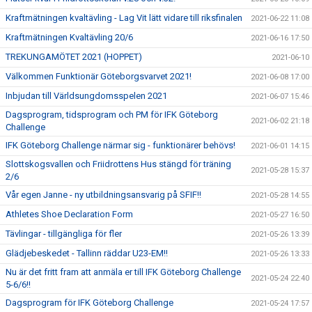
Kraftmätningen kvaltävling - Lag Vit lätt vidare till riksfinalen
2021-06-22 11:08
Kraftmätningen Kvaltävling 20/6
2021-06-16 17:50
TREKUNGAMÖTET 2021 (HOPPET)
2021-06-10
Välkommen Funktionär Göteborgsvarvet 2021!
2021-06-08 17:00
Inbjudan till Världsungdomsspelen 2021
2021-06-07 15:46
Dagsprogram, tidsprogram och PM för IFK Göteborg
2021-06-02 21:18
Challenge
IFK Göteborg Challenge närmar sig - funktionärer behövs!
2021-06-01 14:15
Slottskogsvallen och Friidrottens Hus stängd för träning
2021-05-28 15:37
2/6
Vår egen Janne - ny utbildningsansvarig på SFIF!!
2021-05-28 14:55
Athletes Shoe Declaration Form
2021-05-27 16:50
Tävlingar - tillgängliga för fler
2021-05-26 13:39
Glädjebeskedet - Tallinn räddar U23-EM!!
2021-05-26 13:33
Nu är det fritt fram att anmäla er till IFK Göteborg Challenge
2021-05-24 22:40
5-6/6!!
Dagsprogram för IFK Göteborg Challenge
2021-05-24 17:57