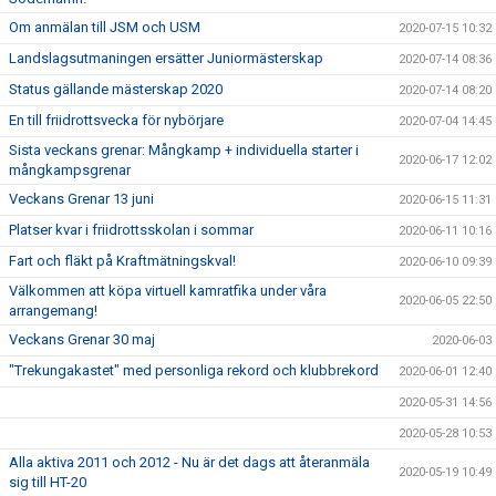
Om anmälan till JSM och USM
2020-07-15 10:32
Landslagsutmaningen ersätter Juniormästerskap
2020-07-14 08:36
Status gällande mästerskap 2020
2020-07-14 08:20
En till friidrottsvecka för nybörjare
2020-07-04 14:45
Sista veckans grenar: Mångkamp + individuella starter i
2020-06-17 12:02
mångkampsgrenar
Veckans Grenar 13 juni
2020-06-15 11:31
Platser kvar i friidrottsskolan i sommar
2020-06-11 10:16
Fart och fläkt på Kraftmätningskval!
2020-06-10 09:39
Välkommen att köpa virtuell kamratfika under våra
2020-06-05 22:50
arrangemang!
Veckans Grenar 30 maj
2020-06-03
"Trekungakastet" med personliga rekord och klubbrekord
2020-06-01 12:40
2020-05-31 14:56
2020-05-28 10:53
Alla aktiva 2011 och 2012 - Nu är det dags att återanmäla
2020-05-19 10:49
sig till HT-20