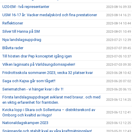
U20-EM - två representanter
2023-08-16 09:33
USM 16-17 år: Vacker medaljskörd och fina prestationer
2023-08-14 16:21
Reflektioner
2023-08-14 10:44
Silver till Hanna på SM
2023-08-01 10:49
Nya landslagsuppdrag
2023-07-21 12:39
Blåvita rader
2023-07-07 09:45
Till hösten drar Pep konceptet igång igen
2023-07-05 10:37
Vilken laginsats på Världsungdomsspelen!
2023-07-03 09:30
Friidrottsskola sommaren 2023, vecka 32 platser kvar
2023-06-28 10:42
Saga och Kajsa går som tåget!!
2023-06-20 07:02
Seriematchen - vi hänger kvar i div 1!
2023-06-20 06:15
Första landslagsuppdraget avklarat med bravur.. och med
2023-06-12 14:25
en viktig erfarenhet för framtiden.
Kvicka lopp i Skara och Sollentuna – distriktsrekord av
2023-06-12 12:41
Örnborg och kvaltid av Hugo!
Nationaldagskampen 2023
2023-06-12 12:25
Spännande och stabilt kval av våra kraftmätningslag!
2023-05-31 12:43