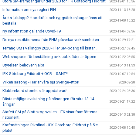
Stora SM-framgångar under 2020 för IFK Göteborg Friidrott
2020-12-01 10:36
Information om nya regler i FIH
2020-11-13 13:28
Årets julklapp? Hoodtröja och ryggsäckar/bagar finns att
2020-11-08 10:22
beställa
Ny information gällande Covid-19
2020-11-04 09:36
De nya restriktionerna från FHM påverkar verksamheten
2020-10-29 17:21
Terräng SM i Vällingby 2020 - Fler SM-poäng till kistan!
2020-10-27 09:45
Webshoppen för beställning av klubbkläder är öppen
2020-10-22 08:55
Styrelsen behöver hjälp!
2020-10-13 11:33
IFK Göteborg Friidrott + OCR = SANT!!!
2020-10-07 19:54
Vilken säsong - Här är våra sju Sverige-ettor!
2020-09-28
Klubbrekord utomhus är uppdaterad!
2020-09-24 08:36
Bästa möjliga avslutning på säsongen för våra 13-14
2020-09-21 17:22
åringar
Stafett SM på Slottskogsvallen - IFK visar framfötterna
2020-09-13 21:38
nationellt!
Kraftmätningen Riksfinal - IFK Göteborg Friidrott på 5:e
2020-09-08 10:45
plats!