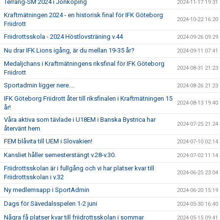
Terräng-SM 2024 i Jönköping
2024-11-17 19:31
Kraftmätningen 2024 - en historisk final för IFK Göteborg
2024-10-22 16:20
Friidrott
Friidrottsskola - 2024 Höstlovsträning v.44
2024-09-26 09:29
Nu drar IFK Lions igång, är du mellan 19-35 år?
2024-09-11 07:41
Medaljchans i Kraftmätningens riksfinal för IFK Göteborg
2024-08-31 21:23
Friidrott
Sportadmin ligger nere....
2024-08-26 21:23
IFK Göteborg Friidrott åter till riksfinalen i Kraftmätningen 15
2024-08-13 19:40
år!
Våra aktiva som tävlade i U18EM i Banska Bystrica har
2024-07-25 21:24
återvänt hem
FEM blåvita till UEM i Slovakien!
2024-07-10 02:14
Kansliet håller semesterstängt v.28-v.30.
2024-07-02 11:14
Friidrottsskolan är i fullgång och vi har platser kvar till
2024-06-25 23:04
Friidrottsskolan i v.32
Ny medlemsapp i SportAdmin
2024-06-20 15:19
Dags för Sävedalsspelen 1-2 juni
2024-05-30 16:40
Några få platser kvar till friidrottsskolan i sommar
2024-05-15 09:41