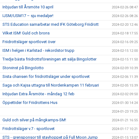
Inbjudan till Årsmöte 10 april
2024-02-26 08:47
IJSM/USM17 – sju medaljer!
2024-02-26 08:26
STS Education samarbetar med IFK Göteborg Friidrott
2024-02-20 12:46
Vilket ISM! Guld och brons
2024-02-18 17:55
Friidrottsläger sportlovet över
2024-02-16 09:25
ISM i helgen i Karlstad - rekordstor trupp
2024-02-15 12:00
Tredje bästa friidrottsföreningen att sälja Bingolotter
2024-02-15 11:50
Storvinst på Bingolotto
2024-02-09 10:39
Sista chansen för friidrottsläger under sportlovet
2024-02-06 11:39
Saga och Kajsa uttagna till Nordenkampen 11 februari
2024-02-05 15:39
Inbjudan Extra Årsmöte - måndag 12 feb
2024-02-02 09:50
Öppettider för Friidrottens Hus
2024-01-30 14:24
2024-01-23 19:25
Guld och silver på mångkamps-SM!
2024-01-21 16:55
Friidrottsläger v.7 - sportlovet
2024-01-17 10:21
STS - grensponsor till stavhoppet på Full Moon Jump
2024-01-15 13:07