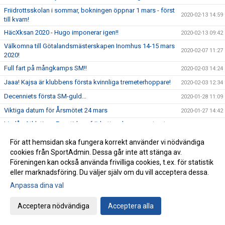
Friidrottsskolan i sommar, bokningen öppnar 1 mars - först
2020-02-13 14:59
till kvarn!
HäcXksan 2020 - Hugo imponerar igen!!
2020-02-13 09:42
Välkomna till Götalandsmästerskapen Inomhus 14-15 mars
2020-02-07 11:27
2020!
Full fart på mångkamps SM!!
2020-02-03 14:24
Jaaa! Kajsa är klubbens första kvinnliga tremeterhoppare!
2020-02-03 12:34
Decenniets första SM-guld...
2020-01-28 11:09
Viktiga datum för Årsmötet 24 mars
2020-01-27 14:42
Lindås Athletics - Framtidens friidrottare har presenterat
2020-01-27 08:04
sig!
För att hemsidan ska fungera korrekt använder vi nödvändiga
Tidsprogram och PM - Lindås Athletics 2020
2020-01-23 09:42
cookies från SportAdmin. Dessa går inte att stänga av.
Fantastiskt fina prestationer av IFK på Quality Hotel Games
2020-01-20 12:04
Föreningen kan också använda frivilliga cookies, t.ex. för statistik
eller marknadsföring. Du väljer själv om du vill acceptera dessa.
Cafét i Friidrottens Hus öppnar onsdagar
2020-01-15 12:59
Anpassa dina val
Välkomna till Lindås Athletics-anmälan är öppen!
2020-01-09 13:50
Gröten och ruschen: framgången fortsätter!
2019-12-17 09:39
Acceptera nödvändiga
Acceptera alla
Terminsavslutning för våra yngsta aktiva födda 2012
2019-12-16 09:29