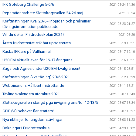
IFK Göteborg Challenge 5-6/6
2021-05-24 14:36
Reparationsarbete Slottskogsvallen 24-26 maj
2021-05-24
Kraftmätningen Kval 20/6 - Inbjudan och preliminär
2021-05-23 21:27
tävlingsinformation publicerade
Vill du delta i Friidrottsskolan 2021?
2021-05-20
Årets friidrottsstatistik har uppdaterats
2021-05-19 16:11
Raska IFK:are på Vallhamra!
2021-05-17 19:10
U20 EM aktuellt även för 16-17 åringarna!
2021-05-16 15:11
Saga och Agnes under U20 EM-kvalgränsen!
2021-05-15 23:51
Kraftmätningen (kvaltävling) 20/6 2021
2021-05-12 15:29
Webbinarium: Hållbart friidrottande
2021-05-11 15:21
Tävlingskalendern utomhus 2021
2021-05-07 13:43
Slottskogsvallen stängd pga invigning ons/tor 12-13/5
2021-05-07 13:34
GFIF (vi) behöver fler starters!!
2021-05-07 13:27
Nya riktlinjer för ungdomstävlingar
2021-05-03 11:23
Bokningar i Friidrottenshus
2021-04-29 10:02