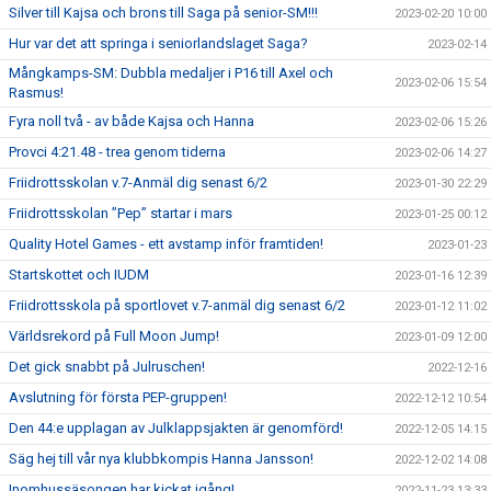
Silver till Kajsa och brons till Saga på senior-SM!!!
2023-02-20 10:00
Hur var det att springa i seniorlandslaget Saga?
2023-02-14
Mångkamps-SM: Dubbla medaljer i P16 till Axel och
2023-02-06 15:54
Rasmus!
Fyra noll två - av både Kajsa och Hanna
2023-02-06 15:26
Provci 4:21.48 - trea genom tiderna
2023-02-06 14:27
Friidrottsskolan v.7-Anmäl dig senast 6/2
2023-01-30 22:29
Friidrottsskolan ”Pep” startar i mars
2023-01-25 00:12
Quality Hotel Games - ett avstamp inför framtiden!
2023-01-23
Startskottet och IUDM
2023-01-16 12:39
Friidrottsskola på sportlovet v.7-anmäl dig senast 6/2
2023-01-12 11:02
Världsrekord på Full Moon Jump!
2023-01-09 12:00
Det gick snabbt på Julruschen!
2022-12-16
Avslutning för första PEP-gruppen!
2022-12-12 10:54
Den 44:e upplagan av Julklappsjakten är genomförd!
2022-12-05 14:15
Säg hej till vår nya klubbkompis Hanna Jansson!
2022-12-02 14:08
Inomhussäsongen har kickat igång!
2022-11-23 13:33