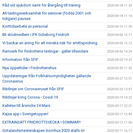
Råd vid sjukdom samt för återgång till träning
2020-04-18 11:33
All tävlingsverksamhet för seniorer (födda 2001 och
2020-04-18 11:14
tidigare) pausas
Korttidsarbete av personal
2020-04-16 11:35
Bli stödmedlem i IFK Göteborg Friidrott
2020-04-06 15:17
Vi backar en aning för att minska risk för smittspridning
2020-04-06 15:12
Ramverk för friidrottens tävlingar - gäller tillsvidare
2020-04-06 14:24
Information från SFIF
2020-04-03 19:37
Nya öppettider i Friidrottenshus
2020-03-30 11:32
Uppdateringar från Folkhälsomyndigheten gällande
2020-03-27 15:57
Coronavirus
Riktlinjer om Coronaviruset från SFIF
2020-03-23 12:47
Riktlinjer kring Corona - Covid-19
2020-03-19 14:22
Kallelse till årsmöte 24 Mars
2020-03-17 22:21
Kajsa upp i Sverigetoppen!
2020-03-17 12:44
EXTRAINSATT FRIIDROTTSVECKA I SOMMAR!!
2020-03-13 11:56
Götalandsmästerskapen Inomhus 2020 ställs in!
2020-03-11 16:17