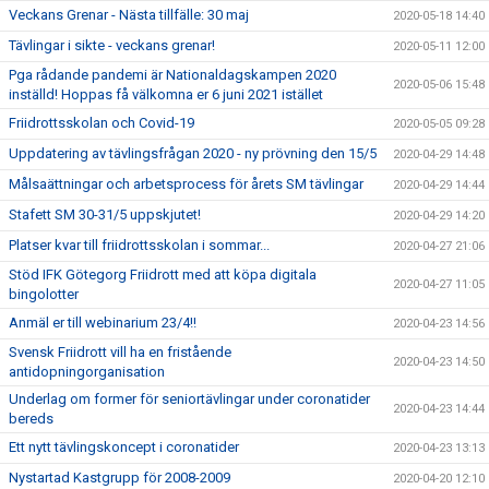
Veckans Grenar - Nästa tillfälle: 30 maj
2020-05-18 14:40
Tävlingar i sikte - veckans grenar!
2020-05-11 12:00
Pga rådande pandemi är Nationaldagskampen 2020
2020-05-06 15:48
inställd! Hoppas få välkomna er 6 juni 2021 istället
Friidrottsskolan och Covid-19
2020-05-05 09:28
Uppdatering av tävlingsfrågan 2020 - ny prövning den 15/5
2020-04-29 14:48
Målsaättningar och arbetsprocess för årets SM tävlingar
2020-04-29 14:44
Stafett SM 30-31/5 uppskjutet!
2020-04-29 14:20
Platser kvar till friidrottsskolan i sommar...
2020-04-27 21:06
Stöd IFK Götegorg Friidrott med att köpa digitala
2020-04-27 11:05
bingolotter
Anmäl er till webinarium 23/4!!
2020-04-23 14:56
Svensk Friidrott vill ha en fristående
2020-04-23 14:50
antidopningorganisation
Underlag om former för seniortävlingar under coronatider
2020-04-23 14:44
bereds
Ett nytt tävlingskoncept i coronatider
2020-04-23 13:13
Nystartad Kastgrupp för 2008-2009
2020-04-20 12:10