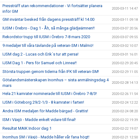
Pressträff utan rekommendationer - Vi fortsätter planera
2020-03-11 14:47
inför GM
GM inväntar besked från dagens pressträff kl 14.00
2020-03-11 09:18
IUSM i Örebro - Dag 1 - Åh, så många glädjeämnen!!
2020-03-07 20:56
Rekordstor trupp till IUSM i Örebro 7-8 mars 2020
2020-03-07 09:55
9 medaljer till våra tävlande på veteran-SM i Malmö!
2020-03-02 10:07
IJSM dag 2 - Lucas och Erik´s tur att persa!
2020-03-01 16:01
IJSM Dag 1 - Pers för Samuel och Linnea!!
2020-02-29 20:45
Största truppen genom tiderna från IFK till veteran-SM!
2020-02-29 11:05
Götalandsmästerskapen Inomhus – sista anmälningsdag 4
2020-02-28 14:13
mars
Hela 21 kamrater nominerade till IUSM i Örebro 7-8/3!
2020-02-26 11:54
IJSM i Göteborg 29/2-1/3 - 8 kamrater i farten!
2020-02-24 12:22
Andra ISM medaljen för Madde bärgad - Grattis!
2020-02-24 08:20
ISM i Växjö - Madde enkelt vidare till final!
2020-02-22 19:39
Resultat MAIK Indoor dag 1
2020-02-22 19:07
Inomhus SM i Växjö - Madde håller vår fana högt!
2020-02-21 12:50