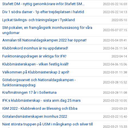
Stafett DM - nyttig genomkörare inför Stafett SM...
2022-05-22 16:03
Div 1 södra damer - 1p efter trejdeplatsen i halvtid
2022-05-22 14:13
Lyckat tävlings- och träningsläger i Tyskland
2022-05-10
SM-pokalen, en framgångsrik inomhussäsong för våra
2022-05-07 07:15
ungdomar
Anmälan till Nationaldagskampen 2022 har öppnat!
2022-05-04 09:41
Klubbrekord inomhus är nu uppdaterad!
2022-04-25 11:54
Funktionäruppdragen är viktiga för IFK!
2022-04-14
Klubbmästerskapen - vilken festlig kväll!
2022-04-06 15:06
Välkommen på Klubbmästerskap 2 april!
2022-03-31 11:38
Göteborgsvarvet och Nationaldagskampen -
2022-03-28 15:52
funktionärsuppdrag
Kraftmätningen 17 år i Sollentuna
2022-03-28 11:08
IFK:s klubbmästerskap - sista anm.dag 25 mars
2022-03-23 10:05
IGM 2022 - Klubbrekord av Blessing och Ebba
2022-03-23
Götalandsmästerskapen Inomhus 2022
2022-03-22 15:40
Näst största truppen på USM i mångkamp och silver till
2022-03-21 15:33