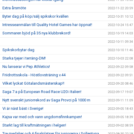
Extra årsmöte
2022-11-22 20:59
Byter dag på köp/sälj spikskor kvällen
2022-10-31 10:12
Intresseanmälan till Quality Hotel Games har öppnat!
2022-10-24 15:47
Sommaren bjöd på 35 nya klubbrekord!
2022-10-19 14:03
2022-10-11 09:34
Spikskorbytar dag
2022-10-10 11:46
Starka tjejer i terräng-DM!
2022-10-03 22:08
Nu lanserar vi Pep Athletics!
2022-09-22 09:58
Friidrottsskola - Höstlovsträning v.44
2022-09-22 09:51
Vilket lyckat Götalandsmästerskap!!
2022-09-20 08:46
Saga 7:a på European Road Race U20 i Italien!
2022-09-17 19:07
Nytt svenskt juniorrekord av Saga Provci på 1000 m
2022-09-11 11:09
Vi är näst bäst i Sverige!
2022-09-05 18:43
Kajsa var med och vann ungdomsfinnkampen!
2022-09-05 18:39
Starkt lag till kraftmätningen i helgen!
2022-09-02 08:59
Tre medaljer och 6 finalplatser för juniorerna i Sollentuna
2022-08-30 22:18