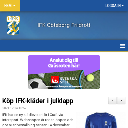
HEM
LOGGA IN
IFK Göteborg Friidrott
HEM
NYHETER
FÖRENINGEN
BÖRJA FRIIDROTTA / BLI MEDLEM
Köp IFK-kläder i julklapp
<
>
KLÄDER
2021-12-14 10:52
IFK har en ny klädleverantör i Craft via
Intersport. Webshopen är redan öppen och
LEDARE/UTBILDNING
gör ni er beställning senast 14 december