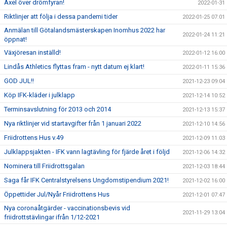
Axel över drömfyran!
2022-01-31
Riktlinjer att följa i dessa pandemi tider
2022-01-25 07:01
Anmälan till Götalandsmästerskapen Inomhus 2022 har
2022-01-24 11:21
öppnat!
Växjöresan inställd!
2022-01-12 16:00
Lindås Athletics flyttas fram - nytt datum ej klart!
2022-01-11 15:36
GOD JUL!!
2021-12-23 09:04
Köp IFK-kläder i julklapp
2021-12-14 10:52
Terminsavslutning för 2013 och 2014
2021-12-13 15:37
Nya riktlinjer vid startavgifter från 1 januari 2022
2021-12-10 14:56
Friidrottens Hus v.49
2021-12-09 11:03
Julklappsjakten - IFK vann lagtävling för fjärde året i följd
2021-12-06 14:32
Nominera till Friidrottsgalan
2021-12-03 18:44
Saga får IFK Centralstyrelsens Ungdomstipendium 2021!
2021-12-02 16:00
Öppettider Jul/Nyår Friidrottens Hus
2021-12-01 07:47
Nya coronaåtgärder - vaccinationsbevis vid
2021-11-29 13:04
friidrottstävlingar ifrån 1/12-2021