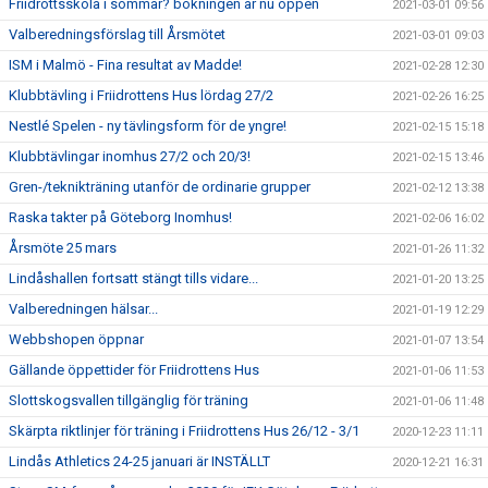
Friidrottsskola i sommar? bokningen är nu öppen
2021-03-01 09:56
Valberedningsförslag till Årsmötet
2021-03-01 09:03
ISM i Malmö - Fina resultat av Madde!
2021-02-28 12:30
Klubbtävling i Friidrottens Hus lördag 27/2
2021-02-26 16:25
Nestlé Spelen - ny tävlingsform för de yngre!
2021-02-15 15:18
Klubbtävlingar inomhus 27/2 och 20/3!
2021-02-15 13:46
Gren-/teknikträning utanför de ordinarie grupper
2021-02-12 13:38
Raska takter på Göteborg Inomhus!
2021-02-06 16:02
Årsmöte 25 mars
2021-01-26 11:32
Lindåshallen fortsatt stängt tills vidare...
2021-01-20 13:25
Valberedningen hälsar...
2021-01-19 12:29
Webbshopen öppnar
2021-01-07 13:54
Gällande öppettider för Friidrottens Hus
2021-01-06 11:53
Slottskogsvallen tillgänglig för träning
2021-01-06 11:48
Skärpta riktlinjer för träning i Friidrottens Hus 26/12 - 3/1
2020-12-23 11:11
Lindås Athletics 24-25 januari är INSTÄLLT
2020-12-21 16:31