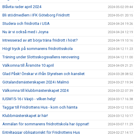
Blåvita rader april 2024
2024-05-02 09:44
Bli stödmedlem i IFK Göteborg Friidrott
2024-05-01 20:15
Studera och friidrotta i USA
2024-04-24 19:26
Nu är vi också med i Joyna
2024-04-24 12:19
Intresserad av att börja träna friidrott i höst?
2024-04-19 10:16
Högt tryck på sommarens friidrottsskola
2024-04-12 11:23
Träning under Slottsskogsvallens renovering
2024-04-12 11:00
Välkomna till Årsmöte 10 april
2024-04-09 21:21
Glad Påsk! Önskar vi ifrån Styrelsen och kansliet
2024-03-28 08:52
Götalandsmästerskapen 2024 i Malmö
2024-03-27 19:34
Välkomna till klubbmästerskapet 2024
2024-03-22 07:39
IUSM15-16 i Växjö - vilken helg!
2024-03-17 16:38
Taggar till Friidrottens Hus - kom och hämta
2024-03-12 15:02
Klubbmästerskapet är här!
2024-03-12 10:17
Anmälan för sommarens friidrottskola har öppnat!
2024-03-07 11:29
Entrétaggar obligatoriskt för Friidrottens Hus
2024-02-27 14:17