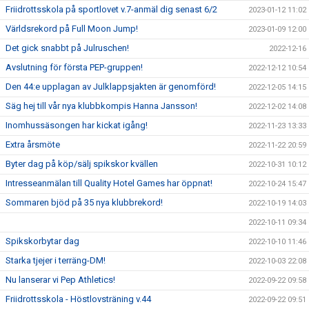
Friidrottsskola på sportlovet v.7-anmäl dig senast 6/2
2023-01-12 11:02
Världsrekord på Full Moon Jump!
2023-01-09 12:00
Det gick snabbt på Julruschen!
2022-12-16
Avslutning för första PEP-gruppen!
2022-12-12 10:54
Den 44:e upplagan av Julklappsjakten är genomförd!
2022-12-05 14:15
Säg hej till vår nya klubbkompis Hanna Jansson!
2022-12-02 14:08
Inomhussäsongen har kickat igång!
2022-11-23 13:33
Extra årsmöte
2022-11-22 20:59
Byter dag på köp/sälj spikskor kvällen
2022-10-31 10:12
Intresseanmälan till Quality Hotel Games har öppnat!
2022-10-24 15:47
Sommaren bjöd på 35 nya klubbrekord!
2022-10-19 14:03
2022-10-11 09:34
Spikskorbytar dag
2022-10-10 11:46
Starka tjejer i terräng-DM!
2022-10-03 22:08
Nu lanserar vi Pep Athletics!
2022-09-22 09:58
Friidrottsskola - Höstlovsträning v.44
2022-09-22 09:51