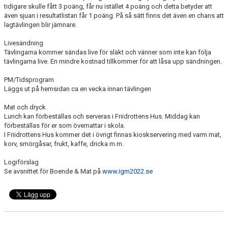
tidigare skulle fått 3 poäng, får nu istället 4 poäng och detta betyder att
även sjuan i resultatlistan får 1 poäng. På så sätt finns det även en chans att
lagtävlingen blir jämnare.
Livesändning
Tävlingarna kommer sändas live för släkt och vänner som inte kan följa
tävlingarna live. En mindre kostnad tillkommer för att låsa upp sändningen.
PM/Tidsprogram
Läggs ut på hemsidan ca en vecka innan tävlingen
Mat och dryck
Lunch kan förbeställas och serveras i Friidrottens Hus. Middag kan
förbeställas för er som övernattar i skola.
I Friidrottens Hus kommer det i övrigt finnas kioskservering med varm mat,
korv, smörgåsar, frukt, kaffe, dricka m.m.
Logiförslag
Se avsnittet för Boende & Mat på
www.igm2022.se