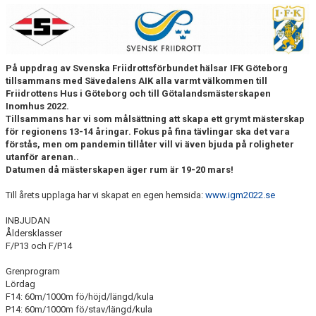
FUNKTIONÄR
BILDGALLERI
På uppdrag av Svenska Friidrottsförbundet hälsar IFK Göteborg
tillsammans med Sävedalens AIK alla varmt välkommen till
Friidrottens Hus i Göteborg och till Götalandsmästerskapen
Inomhus 2022.
Tillsammans har vi som målsättning att skapa ett grymt mästerskap
för regionens 13-14 åringar. Fokus på fina tävlingar ska det vara
förstås, men om pandemin tillåter vill vi även bjuda på roligheter
utanför arenan..
Datumen då mästerskapen äger rum är 19-20 mars!
Till årets upplaga har vi skapat en egen hemsida:
www.igm2022.se
INBJUDAN
Åldersklasser
F/P13 och F/P14
Grenprogram
Lördag
F14: 60m/1000m fö/höjd/längd/kula
P14: 60m/1000m fö/stav/längd/kula