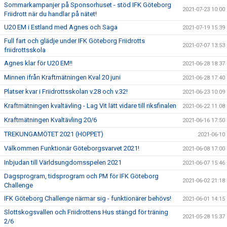
Sommarkampanjer på Sponsorhuset - stöd IFK Göteborg
2021-07-23 10:00
Friidrott när du handlar på nätet!
U20 EM i Estland med Agnes och Saga
2021-07-19 15:39
Full fart och glädje under IFK Göteborg Friidrotts
2021-07-07 13:53
friidrottsskola
Agnes klar för U20 EM!!
2021-06-28 18:37
Minnen ifrån Kraftmätningen Kval 20 juni
2021-06-28 17:40
Platser kvar i Friidrottsskolan v.28 och v.32!
2021-06-23 10:09
Kraftmätningen kvaltävling - Lag Vit lätt vidare till riksfinalen
2021-06-22 11:08
Kraftmätningen Kvaltävling 20/6
2021-06-16 17:50
TREKUNGAMÖTET 2021 (HOPPET)
2021-06-10
Välkommen Funktionär Göteborgsvarvet 2021!
2021-06-08 17:00
Inbjudan till Världsungdomsspelen 2021
2021-06-07 15:46
Dagsprogram, tidsprogram och PM för IFK Göteborg
2021-06-02 21:18
Challenge
IFK Göteborg Challenge närmar sig - funktionärer behövs!
2021-06-01 14:15
Slottskogsvallen och Friidrottens Hus stängd för träning
2021-05-28 15:37
2/6