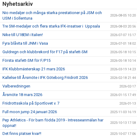
Nyhetsarkiv
Nio medaljer och många starka prestationer på JSM och
2026-08-05 10:20
USM i Sollentuna
Tre SM-medaljer och flera starka IFK-insatser i Uppsala
2026-08-03 20:56
Nike till U18EM i Italien!
2026-07-07 15:17
Fyra blåvita till JNM i Vasa
2026-07-01 18:02
Guldregn och klubbrekord för F17 på stafett-SM
2026-05-18 10:15
Första stafett-SM för F/P15
2026-05-18 10:14
IFK Klubbmästerskap 21 mars 2026
2026-03-19 14:23
Kallelse till Årsmöte i IFK Göteborg Friidrott 2026
2026-02-18 21:44
Valberedningen
2026-02-17
Årsmöte 18 mars 2026
2026-01-15 17:49
Friidrottsskola på Sportlovet v. 7
2026-01-13
Full moon jump 24 januari 2026
2025-11-03 16:19
Pep Athletics - För barn födda 2019 - Intresseanmälan har
2025-10-13 17:58
öppnat!
Det finns pIatser kvar!!
2025-10-07 17:06