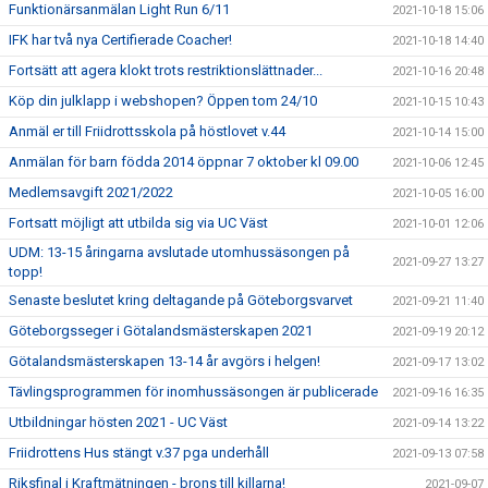
Funktionärsanmälan Light Run 6/11
2021-10-18 15:06
IFK har två nya Certifierade Coacher!
2021-10-18 14:40
Fortsätt att agera klokt trots restriktionslättnader...
2021-10-16 20:48
Köp din julklapp i webshopen? Öppen tom 24/10
2021-10-15 10:43
Anmäl er till Friidrottsskola på höstlovet v.44
2021-10-14 15:00
Anmälan för barn födda 2014 öppnar 7 oktober kl 09.00
2021-10-06 12:45
Medlemsavgift 2021/2022
2021-10-05 16:00
Fortsatt möjligt att utbilda sig via UC Väst
2021-10-01 12:06
UDM: 13-15 åringarna avslutade utomhussäsongen på
2021-09-27 13:27
topp!
Senaste beslutet kring deltagande på Göteborgsvarvet
2021-09-21 11:40
Göteborgsseger i Götalandsmästerskapen 2021
2021-09-19 20:12
Götalandsmästerskapen 13-14 år avgörs i helgen!
2021-09-17 13:02
Tävlingsprogrammen för inomhussäsongen är publicerade
2021-09-16 16:35
Utbildningar hösten 2021 - UC Väst
2021-09-14 13:22
Friidrottens Hus stängt v.37 pga underhåll
2021-09-13 07:58
Riksfinal i Kraftmätningen - brons till killarna!
2021-09-07