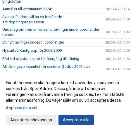
bingolotter
Anmäl er till webinarium 23/4!!
2020-04-23 14:56
Svensk Friidrott vill ha en fristående
2020-04-23 14:50
antidopningorganisation
Underlag om former för seniortävlingar under coronatider
2020-04-23 14:44
bereds
Ett nytt tävlingskoncept i coronatider
2020-04-23 13:13
Nystartad Kastgrupp för 2008-2009
2020-04-20 12:10
Råd vid sjukdom samt för återgång till träning
2020-04-18 11:33
All tävlingsverksamhet för seniorer (födda 2001 och
2020-04-18 11:14
tidigare) pausas
Korttidsarbete av personal
2020-04-16 11:35
För att hemsidan ska fungera korrekt använder vi nödvändiga
Bli stödmedlem i IFK Göteborg Friidrott
2020-04-06 15:17
cookies från SportAdmin. Dessa går inte att stänga av.
Föreningen kan också använda frivilliga cookies, t.ex. för statistik
Vi backar en aning för att minska risk för smittspridning
2020-04-06 15:12
eller marknadsföring. Du väljer själv om du vill acceptera dessa.
Ramverk för friidrottens tävlingar - gäller tillsvidare
2020-04-06 14:24
Anpassa dina val
Information från SFIF
2020-04-03 19:37
Acceptera nödvändiga
Acceptera alla
Nya öppettider i Friidrottenshus
2020-03-30 11:32
Uppdateringar från Folkhälsomyndigheten gällande
2020-03-27 15:57