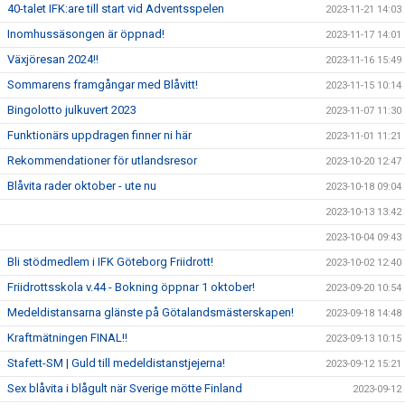
40-talet IFK:are till start vid Adventsspelen
2023-11-21 14:03
Inomhussäsongen är öppnad!
2023-11-17 14:01
Växjöresan 2024!!
2023-11-16 15:49
Sommarens framgångar med Blåvitt!
2023-11-15 10:14
Bingolotto julkuvert 2023
2023-11-07 11:30
Funktionärs uppdragen finner ni här
2023-11-01 11:21
Rekommendationer för utlandsresor
2023-10-20 12:47
Blåvita rader oktober - ute nu
2023-10-18 09:04
2023-10-13 13:42
2023-10-04 09:43
Bli stödmedlem i IFK Göteborg Friidrott!
2023-10-02 12:40
Friidrottsskola v.44 - Bokning öppnar 1 oktober!
2023-09-20 10:54
Medeldistansarna glänste på Götalandsmästerskapen!
2023-09-18 14:48
Kraftmätningen FINAL!!
2023-09-13 10:15
Stafett-SM | Guld till medeldistanstjejerna!
2023-09-12 15:21
Sex blåvita i blågult när Sverige mötte Finland
2023-09-12