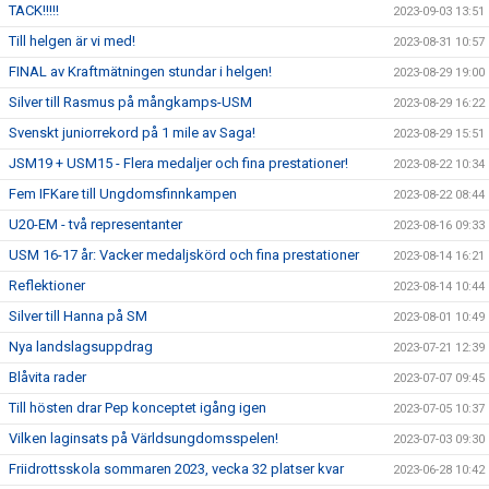
TACK!!!!!
2023-09-03 13:51
Till helgen är vi med!
2023-08-31 10:57
FINAL av Kraftmätningen stundar i helgen!
2023-08-29 19:00
Silver till Rasmus på mångkamps-USM
2023-08-29 16:22
Svenskt juniorrekord på 1 mile av Saga!
2023-08-29 15:51
JSM19 + USM15 - Flera medaljer och fina prestationer!
2023-08-22 10:34
Fem IFKare till Ungdomsfinnkampen
2023-08-22 08:44
U20-EM - två representanter
2023-08-16 09:33
USM 16-17 år: Vacker medaljskörd och fina prestationer
2023-08-14 16:21
Reflektioner
2023-08-14 10:44
Silver till Hanna på SM
2023-08-01 10:49
Nya landslagsuppdrag
2023-07-21 12:39
Blåvita rader
2023-07-07 09:45
Till hösten drar Pep konceptet igång igen
2023-07-05 10:37
Vilken laginsats på Världsungdomsspelen!
2023-07-03 09:30
Friidrottsskola sommaren 2023, vecka 32 platser kvar
2023-06-28 10:42