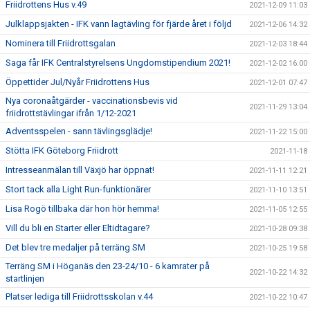
Friidrottens Hus v.49
2021-12-09 11:03
Julklappsjakten - IFK vann lagtävling för fjärde året i följd
2021-12-06 14:32
Nominera till Friidrottsgalan
2021-12-03 18:44
Saga får IFK Centralstyrelsens Ungdomstipendium 2021!
2021-12-02 16:00
Öppettider Jul/Nyår Friidrottens Hus
2021-12-01 07:47
Nya coronaåtgärder - vaccinationsbevis vid
2021-11-29 13:04
friidrottstävlingar ifrån 1/12-2021
Adventsspelen - sann tävlingsglädje!
2021-11-22 15:00
Stötta IFK Göteborg Friidrott
2021-11-18
Intresseanmälan till Växjö har öppnat!
2021-11-11 12:21
Stort tack alla Light Run-funktionärer
2021-11-10 13:51
Lisa Rogö tillbaka där hon hör hemma!
2021-11-05 12:55
Vill du bli en Starter eller Eltidtagare?
2021-10-28 09:38
Det blev tre medaljer på terräng SM
2021-10-25 19:58
Terräng SM i Höganäs den 23-24/10 - 6 kamrater på
2021-10-22 14:32
startlinjen
Platser lediga till Friidrottsskolan v.44
2021-10-22 10:47