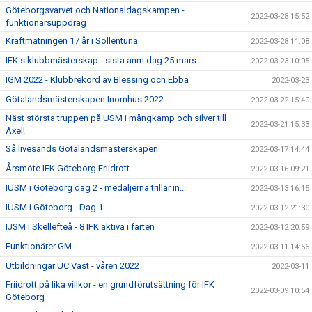
Göteborgsvarvet och Nationaldagskampen -
2022-03-28 15:52
funktionärsuppdrag
Kraftmätningen 17 år i Sollentuna
2022-03-28 11:08
IFK:s klubbmästerskap - sista anm.dag 25 mars
2022-03-23 10:05
IGM 2022 - Klubbrekord av Blessing och Ebba
2022-03-23
Götalandsmästerskapen Inomhus 2022
2022-03-22 15:40
Näst största truppen på USM i mångkamp och silver till
2022-03-21 15:33
Axel!
Så livesänds Götalandsmästerskapen
2022-03-17 14:44
Årsmöte IFK Göteborg Friidrott
2022-03-16 09:21
IUSM i Göteborg dag 2 - medaljerna trillar in...
2022-03-13 16:15
IUSM i Göteborg - Dag 1
2022-03-12 21:30
IJSM i Skellefteå - 8 IFK aktiva i farten
2022-03-12 20:59
Funktionärer GM
2022-03-11 14:56
Utbildningar UC Väst - våren 2022
2022-03-11
Friidrott på lika villkor - en grundförutsättning för IFK
2022-03-09 10:54
Göteborg