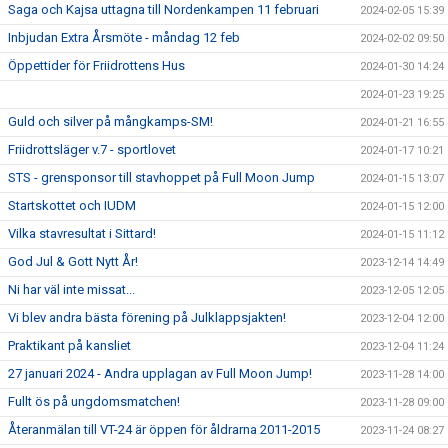
Saga och Kajsa uttagna till Nordenkampen 11 februari
2024-02-05 15:39
Inbjudan Extra Årsmöte - måndag 12 feb
2024-02-02 09:50
Öppettider för Friidrottens Hus
2024-01-30 14:24
2024-01-23 19:25
Guld och silver på mångkamps-SM!
2024-01-21 16:55
Friidrottsläger v.7 - sportlovet
2024-01-17 10:21
STS - grensponsor till stavhoppet på Full Moon Jump
2024-01-15 13:07
Startskottet och IUDM
2024-01-15 12:00
Vilka stavresultat i Sittard!
2024-01-15 11:12
God Jul & Gott Nytt År!
2023-12-14 14:49
Ni har väl inte missat...
2023-12-05 12:05
Vi blev andra bästa förening på Julklappsjakten!
2023-12-04 12:00
Praktikant på kansliet
2023-12-04 11:24
27 januari 2024 - Andra upplagan av Full Moon Jump!
2023-11-28 14:00
Fullt ös på ungdomsmatchen!
2023-11-28 09:00
Återanmälan till VT-24 är öppen för åldrarna 2011-2015
2023-11-24 08:27