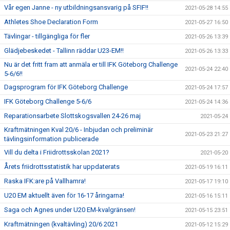
Vår egen Janne - ny utbildningsansvarig på SFIF!!
2021-05-28 14:55
Athletes Shoe Declaration Form
2021-05-27 16:50
Tävlingar - tillgängliga för fler
2021-05-26 13:39
Glädjebeskedet - Tallinn räddar U23-EM!!
2021-05-26 13:33
Nu är det fritt fram att anmäla er till IFK Göteborg Challenge
2021-05-24 22:40
5-6/6!!
Dagsprogram för IFK Göteborg Challenge
2021-05-24 17:57
IFK Göteborg Challenge 5-6/6
2021-05-24 14:36
Reparationsarbete Slottskogsvallen 24-26 maj
2021-05-24
Kraftmätningen Kval 20/6 - Inbjudan och preliminär
2021-05-23 21:27
tävlingsinformation publicerade
Vill du delta i Friidrottsskolan 2021?
2021-05-20
Årets friidrottsstatistik har uppdaterats
2021-05-19 16:11
Raska IFK:are på Vallhamra!
2021-05-17 19:10
U20 EM aktuellt även för 16-17 åringarna!
2021-05-16 15:11
Saga och Agnes under U20 EM-kvalgränsen!
2021-05-15 23:51
Kraftmätningen (kvaltävling) 20/6 2021
2021-05-12 15:29