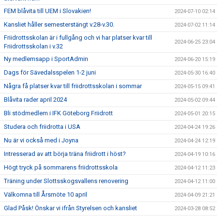
FEM blåvita till UEM i Slovakien!
2024-07-10 02:14
Kansliet håller semesterstängt v.28-v.30.
2024-07-02 11:14
Friidrottsskolan är i fullgång och vi har platser kvar till
2024-06-25 23:04
Friidrottsskolan i v.32
Ny medlemsapp i SportAdmin
2024-06-20 15:19
Dags för Sävedalsspelen 1-2 juni
2024-05-30 16:40
Några få platser kvar till friidrottsskolan i sommar
2024-05-15 09:41
Blåvita rader april 2024
2024-05-02 09:44
Bli stödmedlem i IFK Göteborg Friidrott
2024-05-01 20:15
Studera och friidrotta i USA
2024-04-24 19:26
Nu är vi också med i Joyna
2024-04-24 12:19
Intresserad av att börja träna friidrott i höst?
2024-04-19 10:16
Högt tryck på sommarens friidrottsskola
2024-04-12 11:23
Träning under Slottsskogsvallens renovering
2024-04-12 11:00
Välkomna till Årsmöte 10 april
2024-04-09 21:21
Glad Påsk! Önskar vi ifrån Styrelsen och kansliet
2024-03-28 08:52