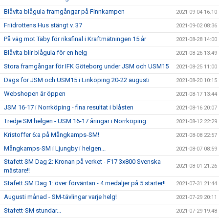
Blåvita blågula framgångar på Finnkampen
2021-09-04 16:10
Friidrottens Hus stängt v. 37
2021-09-02 08:36
På väg mot Täby för riksfinal i Kraftmätningen 15 år
2021-08-28 14:00
Blåvita blir blågula för en helg
2021-08-26 13:49
Stora framgångar för IFK Göteborg under JSM och USM15
2021-08-25 11:00
Dags för JSM och USM15 i Linköping 20-22 augusti
2021-08-20 10:15
Webshopen är öppen
2021-08-17 13:44
JSM 16-17 i Norrköping - fina resultat i blåsten
2021-08-16 20:07
Tredje SM helgen - USM 16-17 åringar i Norrköping
2021-08-12 22:29
Kristoffer 6:a på Mångkamps-SM!
2021-08-08 22:57
Mångkamps-SM i Ljungby i helgen...
2021-08-07 08:59
Stafett SM Dag 2: Kronan på verket - F17 3x800 Svenska
2021-08-01 21:26
mästare!!
Stafett SM Dag 1: över förväntan - 4 medaljer på 5 starter!!
2021-07-31 21:44
Augusti månad - SM-tävlingar varje helg!
2021-07-29 20:11
Stafett-SM stundar...
2021-07-29 19:48