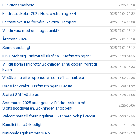
Funktionärsarbete
2025-09-10
Friidrottsskola - 2025 Höstlovsträning v.44
2025-09-04 20:32
Fantastiskt JEM för våra 5 aktiva i Tampere!
2025-08-14 06:30
Vill du vara med om något unikt?
2025-07-01 15:12
Årsmöte 2026
2025-07-01 15:10
Semesterstängt
2025-07-01 13:12
IFK Göteborg Friidrott till riksfinal i Kraftmätningen!!
2025-06-23 14:55
Vill du börja i friidrott? Bokningen är nu öppen, först till
2025-06-16 16:33
kvarn
Vi söker nu efter sponsorer som vill samarbeta
2025-06-02 09:35
Dags för kval till Kraftmätningen i Lerum
2025-05-28 21:22
Stafett SM i Västerås
2025-05-28 07:06
Sommaren 2025 arrangerar vi Friidrottsskola på
2025-05-06
Slottsskogsvallen. Bokningen är öppen!
Välkommen till föreningslivet – var med och påverka!
2025-04-30 09:55
Kansliet tar påskledigt
2025-04-14 14:26
Nationaldagskampen 2025
2025-04-02 22:13