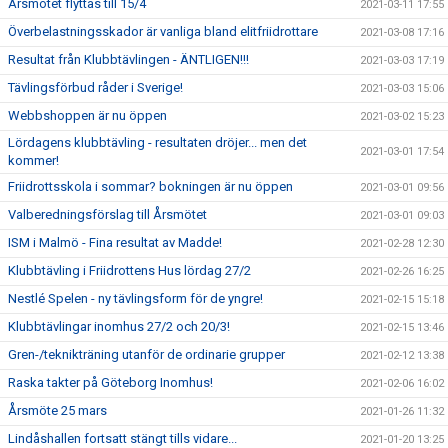
Årsmötet flyttas till 15/4
2021-03-11 17:55
Överbelastningsskador är vanliga bland elitfriidrottare
2021-03-08 17:16
Resultat från Klubbtävlingen - ÄNTLIGEN!!!
2021-03-03 17:19
Tävlingsförbud råder i Sverige!
2021-03-03 15:06
Webbshoppen är nu öppen
2021-03-02 15:23
Lördagens klubbtävling - resultaten dröjer... men det
2021-03-01 17:54
kommer!
Friidrottsskola i sommar? bokningen är nu öppen
2021-03-01 09:56
Valberedningsförslag till Årsmötet
2021-03-01 09:03
ISM i Malmö - Fina resultat av Madde!
2021-02-28 12:30
Klubbtävling i Friidrottens Hus lördag 27/2
2021-02-26 16:25
Nestlé Spelen - ny tävlingsform för de yngre!
2021-02-15 15:18
Klubbtävlingar inomhus 27/2 och 20/3!
2021-02-15 13:46
Gren-/teknikträning utanför de ordinarie grupper
2021-02-12 13:38
Raska takter på Göteborg Inomhus!
2021-02-06 16:02
Årsmöte 25 mars
2021-01-26 11:32
Lindåshallen fortsatt stängt tills vidare...
2021-01-20 13:25