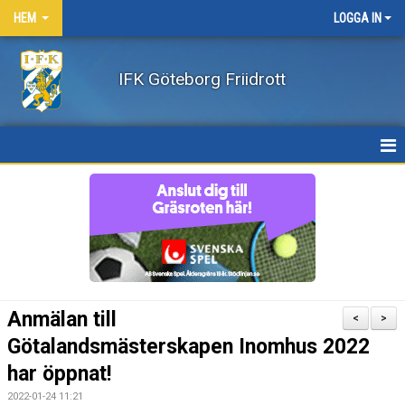
HEM
LOGGA IN
IFK Göteborg Friidrott
HEM
NYHETER
FÖRENINGEN
BÖRJA FRIIDROTTA / BLI MEDLEM
Anmälan till
<
>
KLÄDER
Götalandsmästerskapen Inomhus 2022
har öppnat!
LEDARE/UTBILDNING
2022-01-24 11:21