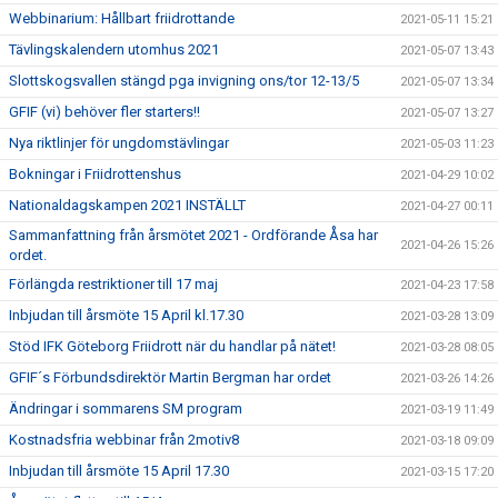
Webbinarium: Hållbart friidrottande
2021-05-11 15:21
Tävlingskalendern utomhus 2021
2021-05-07 13:43
Slottskogsvallen stängd pga invigning ons/tor 12-13/5
2021-05-07 13:34
GFIF (vi) behöver fler starters!!
2021-05-07 13:27
Nya riktlinjer för ungdomstävlingar
2021-05-03 11:23
Bokningar i Friidrottenshus
2021-04-29 10:02
Nationaldagskampen 2021 INSTÄLLT
2021-04-27 00:11
Sammanfattning från årsmötet 2021 - Ordförande Åsa har
2021-04-26 15:26
ordet.
Förlängda restriktioner till 17 maj
2021-04-23 17:58
Inbjudan till årsmöte 15 April kl.17.30
2021-03-28 13:09
Stöd IFK Göteborg Friidrott när du handlar på nätet!
2021-03-28 08:05
GFIF´s Förbundsdirektör Martin Bergman har ordet
2021-03-26 14:26
Ändringar i sommarens SM program
2021-03-19 11:49
Kostnadsfria webbinar från 2motiv8
2021-03-18 09:09
Inbjudan till årsmöte 15 April 17.30
2021-03-15 17:20