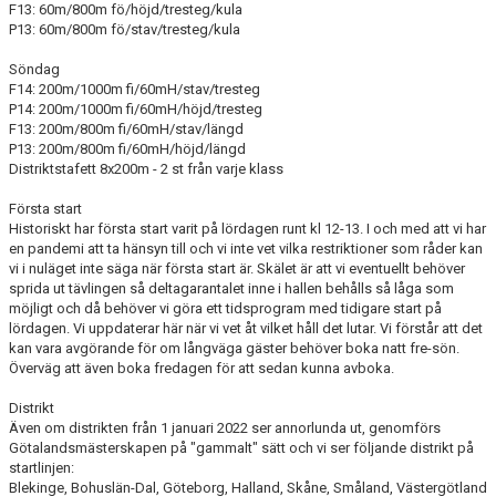
F13: 60m/800m fö/höjd/tresteg/kula
P13: 60m/800m fö/stav/tresteg/kula
Söndag
F14: 200m/1000m fi/60mH/stav/tresteg
P14: 200m/1000m fi/60mH/höjd/tresteg
F13: 200m/800m fi/60mH/stav/längd
P13: 200m/800m fi/60mH/höjd/längd
Distriktstafett 8x200m - 2 st från varje klass
Första start
Historiskt har första start varit på lördagen runt kl 12-13. I och med att vi har
en pandemi att ta hänsyn till och vi inte vet vilka restriktioner som råder kan
vi i nuläget inte säga när första start är. Skälet är att vi eventuellt behöver
sprida ut tävlingen så deltagarantalet inne i hallen behålls så låga som
möjligt och då behöver vi göra ett tidsprogram med tidigare start på
lördagen. Vi uppdaterar här när vi vet åt vilket håll det lutar. Vi förstår att det
kan vara avgörande för om långväga gäster behöver boka natt fre-sön.
Överväg att även boka fredagen för att sedan kunna avboka.
Distrikt
Även om distrikten från 1 januari 2022 ser annorlunda ut, genomförs
Götalandsmästerskapen på "gammalt" sätt och vi ser följande distrikt på
startlinjen:
Blekinge, Bohuslän-Dal, Göteborg, Halland, Skåne, Småland, Västergötland