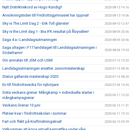
Nytt Distriktrekord av Hugo Kündig!!
2020-08-13 14:16
Ansökningstiden till Friidrottsgymnasiet har öppnat!
2020-08-13 14:06
Sky is The Limit Dag 2 - Erik Toll glänste!
2020-08-10 12:47
Sky is the Limit dag 1 - Bra IFK resultat på Åbyvallen!
2020-08-09 20:56
Saga 4:a i Landslagsutmaningen
2020-08-09 20:46
Saga uttagen i F17 landslaget till Landslagsutmaningen i
2020-08-04 19:53
Söderhamn!
Om anmälan till JSM och USM
2020-07-15 10:32
Landslagsutmaningen ersätter Juniormästerskap
2020-07-14 08:36
Status gällande mästerskap 2020
2020-07-14 08:20
En till friidrottsvecka för nybörjare
2020-07-04 14:45
Sista veckans grenar: Mångkamp + individuella starter i
2020-06-17 12:02
mångkampsgrenar
Veckans Grenar 13 juni
2020-06-15 11:31
Platser kvar i friidrottsskolan i sommar
2020-06-11 10:16
Fart och fläkt på Kraftmätningskval!
2020-06-10 09:39
Välkommen att köpa virtuell kamratfika under våra