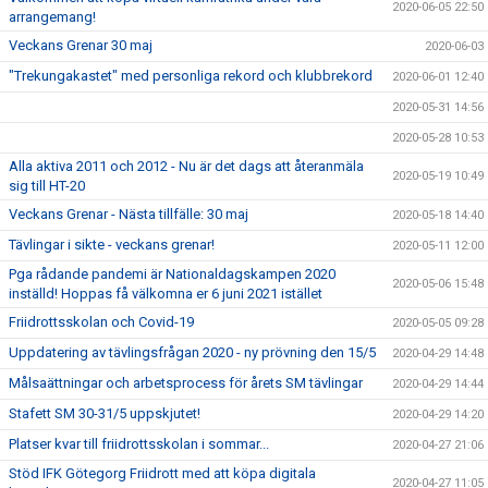
2020-06-05 22:50
arrangemang!
Veckans Grenar 30 maj
2020-06-03
"Trekungakastet" med personliga rekord och klubbrekord
2020-06-01 12:40
2020-05-31 14:56
2020-05-28 10:53
Alla aktiva 2011 och 2012 - Nu är det dags att återanmäla
2020-05-19 10:49
sig till HT-20
Veckans Grenar - Nästa tillfälle: 30 maj
2020-05-18 14:40
Tävlingar i sikte - veckans grenar!
2020-05-11 12:00
Pga rådande pandemi är Nationaldagskampen 2020
2020-05-06 15:48
inställd! Hoppas få välkomna er 6 juni 2021 istället
Friidrottsskolan och Covid-19
2020-05-05 09:28
Uppdatering av tävlingsfrågan 2020 - ny prövning den 15/5
2020-04-29 14:48
Målsaättningar och arbetsprocess för årets SM tävlingar
2020-04-29 14:44
Stafett SM 30-31/5 uppskjutet!
2020-04-29 14:20
Platser kvar till friidrottsskolan i sommar...
2020-04-27 21:06
Stöd IFK Götegorg Friidrott med att köpa digitala
2020-04-27 11:05