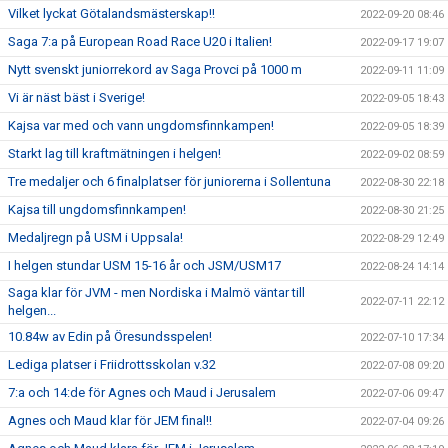
Vilket lyckat Götalandsmästerskap!!
2022-09-20 08:46
Saga 7:a på European Road Race U20 i Italien!
2022-09-17 19:07
Nytt svenskt juniorrekord av Saga Provci på 1000 m
2022-09-11 11:09
Vi är näst bäst i Sverige!
2022-09-05 18:43
Kajsa var med och vann ungdomsfinnkampen!
2022-09-05 18:39
Starkt lag till kraftmätningen i helgen!
2022-09-02 08:59
Tre medaljer och 6 finalplatser för juniorerna i Sollentuna
2022-08-30 22:18
Kajsa till ungdomsfinnkampen!
2022-08-30 21:25
Medaljregn på USM i Uppsala!
2022-08-29 12:49
I helgen stundar USM 15-16 år och JSM/USM17
2022-08-24 14:14
Saga klar för JVM - men Nordiska i Malmö väntar till
2022-07-11 22:12
helgen...
10.84w av Edin på Öresundsspelen!
2022-07-10 17:34
Lediga platser i Friidrottsskolan v.32
2022-07-08 09:20
7:a och 14:de för Agnes och Maud i Jerusalem
2022-07-06 09:47
Agnes och Maud klar för JEM final!!
2022-07-04 09:26