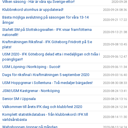
Vilken säsong - Här är våra sju Sverige-ettor!
2020-09-28
Klubbrekord utomhus är uppdaterad!
2020-09-24 08:36
Bästa möjliga avslutning på säsongen för våra 13-14
2020-09-21 17:22
åringar
Stafett SM på Slottskogsvallen - IFK visar framfötterna
2020-09-13 21:38
nationellt!
Kraftmätningen Riksfinal - IFK Göteborg Friidrott på 5:e
2020-09-08 10:45
plats!
USM 2020 - IFK Göteborg delad etta i medaljligan och tvåa i
2020-09-06 12:47
poängligan!!
USM Löpning i Norrköping - Succé!
2020-09-06 11:34
Dags för riksfinal i Kraftmätningen 5 september 2020
2020-09-03 16:40
USM Hoppgrenar i Sollentuna - Två medaljer bärgades!
2020-08-30 08:33
JSM/USM Kastgrenar - Norrköping
2020-08-24 13:41
Senior SM i Uppsala
2020-08-24 13:16
Välkommen till årets IFK:dag och klubbfest 2020
2020-08-24 12:34
Komplett statistikdatabas - från klubbrekord i IFK till
2020-08-14 11:30
världsårsbästa
Webshoppen öppnar på måndag
2020-08-13 14:24