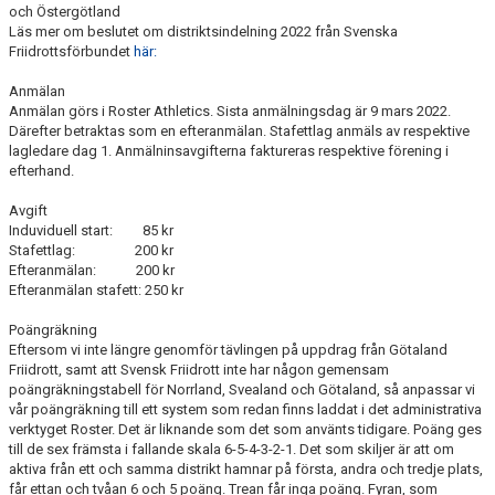
och Östergötland
Läs mer om beslutet om distriktsindelning 2022 från Svenska
Friidrottsförbundet
här:
Anmälan
Anmälan görs i Roster Athletics. Sista anmälningsdag är 9 mars 2022.
Därefter betraktas som en efteranmälan. Stafettlag anmäls av respektive
lagledare dag 1. Anmälninsavgifterna faktureras respektive förening i
efterhand.
Avgift
Induviduell start: 85 kr
Stafettlag: 200 kr
Efteranmälan: 200 kr
Efteranmälan stafett: 250 kr
Poängräkning
Eftersom vi inte längre genomför tävlingen på uppdrag från Götaland
Friidrott, samt att Svensk Friidrott inte har någon gemensam
poängräkningstabell för Norrland, Svealand och Götaland, så anpassar vi
vår poängräkning till ett system som redan finns laddat i det administrativa
verktyget Roster. Det är liknande som det som använts tidigare. Poäng ges
till de sex främsta i fallande skala 6-5-4-3-2-1. Det som skiljer är att om
aktiva från ett och samma distrikt hamnar på första, andra och tredje plats,
får ettan och tvåan 6 och 5 poäng. Trean får inga poäng. Fyran, som