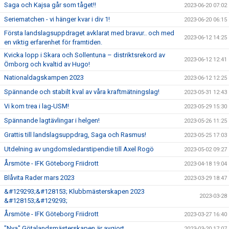
Saga och Kajsa går som tåget!!
2023-06-20 07:02
Seriematchen - vi hänger kvar i div 1!
2023-06-20 06:15
Första landslagsuppdraget avklarat med bravur.. och med
2023-06-12 14:25
en viktig erfarenhet för framtiden.
Kvicka lopp i Skara och Sollentuna – distriktsrekord av
2023-06-12 12:41
Örnborg och kvaltid av Hugo!
Nationaldagskampen 2023
2023-06-12 12:25
Spännande och stabilt kval av våra kraftmätningslag!
2023-05-31 12:43
Vi kom trea i lag-USM!
2023-05-29 15:30
Spännande lagtävlingar i helgen!
2023-05-26 11:25
Grattis till landslagsuppdrag, Saga och Rasmus!
2023-05-25 17:03
Utdelning av ungdomsledarstipendie till Axel Rogö
2023-05-02 09:27
Årsmöte - IFK Göteborg Friidrott
2023-04-18 19:04
Blåvita Rader mars 2023
2023-03-29 18:47
&#129293;&#128153; Klubbmästerskapen 2023
2023-03-28
&#128153;&#129293;
Årsmöte - IFK Göteborg Friidrott
2023-03-27 16:40
"Nya" Götalandsmästerskapen är avgjort
2023-03-20 17:07