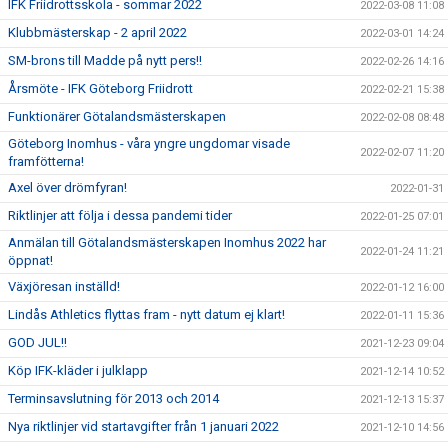
IFK Friidrottsskola - sommar 2022
2022-03-08 11:08
Klubbmästerskap - 2 april 2022
2022-03-01 14:24
SM-brons till Madde på nytt pers!!
2022-02-26 14:16
Årsmöte - IFK Göteborg Friidrott
2022-02-21 15:38
Funktionärer Götalandsmästerskapen
2022-02-08 08:48
Göteborg Inomhus - våra yngre ungdomar visade
2022-02-07 11:20
framfötterna!
Axel över drömfyran!
2022-01-31
Riktlinjer att följa i dessa pandemi tider
2022-01-25 07:01
Anmälan till Götalandsmästerskapen Inomhus 2022 har
2022-01-24 11:21
öppnat!
Växjöresan inställd!
2022-01-12 16:00
Lindås Athletics flyttas fram - nytt datum ej klart!
2022-01-11 15:36
GOD JUL!!
2021-12-23 09:04
Köp IFK-kläder i julklapp
2021-12-14 10:52
Terminsavslutning för 2013 och 2014
2021-12-13 15:37
Nya riktlinjer vid startavgifter från 1 januari 2022
2021-12-10 14:56