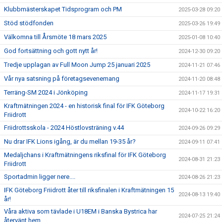
Klubbmästerskapet Tidsprogram och PM
2025-03-28 09:20
Stöd stödfonden
2025-03-26 19:49
Välkomna till Årsmöte 18 mars 2025
2025-01-08 10:40
God fortsättning och gott nytt år!
2024-12-30 09:20
Tredje upplagan av Full Moon Jump 25 januari 2025
2024-11-21 07:46
Vår nya satsning på företagsevenemang
2024-11-20 08:48
Terräng-SM 2024 i Jönköping
2024-11-17 19:31
Kraftmätningen 2024 - en historisk final för IFK Göteborg
2024-10-22 16:20
Friidrott
Friidrottsskola - 2024 Höstlovsträning v.44
2024-09-26 09:29
Nu drar IFK Lions igång, är du mellan 19-35 år?
2024-09-11 07:41
Medaljchans i Kraftmätningens riksfinal för IFK Göteborg
2024-08-31 21:23
Friidrott
Sportadmin ligger nere....
2024-08-26 21:23
IFK Göteborg Friidrott åter till riksfinalen i Kraftmätningen 15
2024-08-13 19:40
år!
Våra aktiva som tävlade i U18EM i Banska Bystrica har
2024-07-25 21:24
återvänt hem