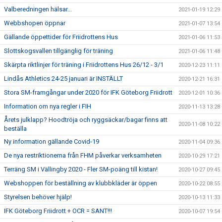
Valberedningen hälsar...
2021-01-19 12:29
Webbshopen öppnar
2021-01-07 13:54
Gällande öppettider för Friidrottens Hus
2021-01-06 11:53
Slottskogsvallen tillgänglig för träning
2021-01-06 11:48
Skärpta riktlinjer för träning i Friidrottens Hus 26/12 - 3/1
2020-12-23 11:11
Lindås Athletics 24-25 januari är INSTÄLLT
2020-12-21 16:31
Stora SM-framgångar under 2020 för IFK Göteborg Friidrott
2020-12-01 10:36
Information om nya regler i FIH
2020-11-13 13:28
Årets julklapp? Hoodtröja och ryggsäckar/bagar finns att
2020-11-08 10:22
beställa
Ny information gällande Covid-19
2020-11-04 09:36
De nya restriktionerna från FHM påverkar verksamheten
2020-10-29 17:21
Terräng SM i Vällingby 2020 - Fler SM-poäng till kistan!
2020-10-27 09:45
Webshoppen för beställning av klubbkläder är öppen
2020-10-22 08:55
Styrelsen behöver hjälp!
2020-10-13 11:33
IFK Göteborg Friidrott + OCR = SANT!!!
2020-10-07 19:54