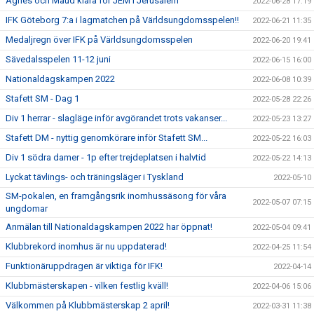
Agnes och Maud klara för JEM i Jerusalem
2022-06-28 17:19
IFK Göteborg 7:a i lagmatchen på Världsungdomsspelen!!
2022-06-21 11:35
Medaljregn över IFK på Världsungdomsspelen
2022-06-20 19:41
Sävedalsspelen 11-12 juni
2022-06-15 16:00
Nationaldagskampen 2022
2022-06-08 10:39
Stafett SM - Dag 1
2022-05-28 22:26
Div 1 herrar - slagläge inför avgörandet trots vakanser...
2022-05-23 13:27
Stafett DM - nyttig genomkörare inför Stafett SM...
2022-05-22 16:03
Div 1 södra damer - 1p efter trejdeplatsen i halvtid
2022-05-22 14:13
Lyckat tävlings- och träningsläger i Tyskland
2022-05-10
SM-pokalen, en framgångsrik inomhussäsong för våra
2022-05-07 07:15
ungdomar
Anmälan till Nationaldagskampen 2022 har öppnat!
2022-05-04 09:41
Klubbrekord inomhus är nu uppdaterad!
2022-04-25 11:54
Funktionäruppdragen är viktiga för IFK!
2022-04-14
Klubbmästerskapen - vilken festlig kväll!
2022-04-06 15:06
Välkommen på Klubbmästerskap 2 april!
2022-03-31 11:38