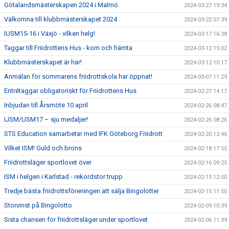
Götalandsmästerskapen 2024 i Malmö
2024-03-27 19:34
Välkomna till klubbmästerskapet 2024
2024-03-22 07:39
IUSM15-16 i Växjö - vilken helg!
2024-03-17 16:38
Taggar till Friidrottens Hus - kom och hämta
2024-03-12 15:02
Klubbmästerskapet är här!
2024-03-12 10:17
Anmälan för sommarens friidrottskola har öppnat!
2024-03-07 11:29
Entrétaggar obligatoriskt för Friidrottens Hus
2024-02-27 14:17
Inbjudan till Årsmöte 10 april
2024-02-26 08:47
IJSM/USM17 – sju medaljer!
2024-02-26 08:26
STS Education samarbetar med IFK Göteborg Friidrott
2024-02-20 12:46
Vilket ISM! Guld och brons
2024-02-18 17:55
Friidrottsläger sportlovet över
2024-02-16 09:25
ISM i helgen i Karlstad - rekordstor trupp
2024-02-15 12:00
Tredje bästa friidrottsföreningen att sälja Bingolotter
2024-02-15 11:50
Storvinst på Bingolotto
2024-02-09 10:39
Sista chansen för friidrottsläger under sportlovet
2024-02-06 11:39