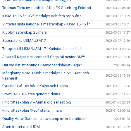
Toomas Tartu ny klubbchef för IFK Göteborg Friidrott
2023-03-20 08:18
IUSM 15-16 år - Två medaljer och fem topp-åtta!
2023-03-07 13:39
Vinterns sista nationella mästerskap - IUSM 15-16 år
2023-03-03 10:01
Klubbmästerskap 25 mars
2023-03-01 17:27
Superstarkt IJSM/IUSM17
2023-02-27 12:46
Truppen till IJSM/IUSM 17 i Karlstad har anlänt!
2023-02-24 20:23
Silver till Kajsa och brons till Saga på senior-SM!!!
2023-02-20 10:00
Hur var det att springa i seniorlandslaget Saga?
2023-02-14
Mångkamps-SM: Dubbla medaljer i P16 till Axel och
2023-02-06 15:54
Rasmus!
Fyra noll två - av både Kajsa och Hanna
2023-02-06 15:26
Provci 4:21.48 - trea genom tiderna
2023-02-06 14:27
Friidrottsskolan v.7-Anmäl dig senast 6/2
2023-01-30 22:29
Friidrottsskolan ”Pep” startar i mars
2023-01-25 00:12
Quality Hotel Games - ett avstamp inför framtiden!
2023-01-23
Startskottet och IUDM
2023-01-16 12:39