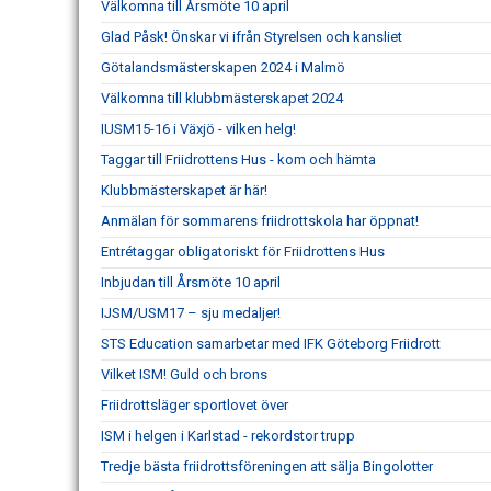
Välkomna till Årsmöte 10 april
Glad Påsk! Önskar vi ifrån Styrelsen och kansliet
Götalandsmästerskapen 2024 i Malmö
Välkomna till klubbmästerskapet 2024
IUSM15-16 i Växjö - vilken helg!
Taggar till Friidrottens Hus - kom och hämta
Klubbmästerskapet är här!
Anmälan för sommarens friidrottskola har öppnat!
Entrétaggar obligatoriskt för Friidrottens Hus
Inbjudan till Årsmöte 10 april
IJSM/USM17 – sju medaljer!
STS Education samarbetar med IFK Göteborg Friidrott
Vilket ISM! Guld och brons
Friidrottsläger sportlovet över
ISM i helgen i Karlstad - rekordstor trupp
Tredje bästa friidrottsföreningen att sälja Bingolotter