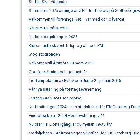
Stafett SM i Västerås
Sommaren 2025 arrangerar vi Friidrottsskola på Slottsskogsv
Välkommen till föreningslivet – var med och påverka!
Kansliet tar påskledigt
Nationaldagskampen 2025
Klubbmästerskapet Tidsprogram och PM
Stöd stödfonden
Välkomna till Årsmöte 18 mars 2025
God fortsättning och gott nytt år!
Tredje upplagan av Full Moon Jump 25 januari 2025
Vår nya satsning på företagsevenemang
Terräng-SM 2024 i Jönköping
Kraftmätningen 2024 - en historisk final för IFK Göteborg Friidr
Friidrottsskola - 2024 Höstlovsträning v.44
Nu drar IFK Lions igång, är du mellan 19-35 år?
Medaljchans i Kraftmätningens riksfinal för IFK Göteborg Friid