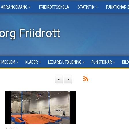
ARRANGEMANG
FRIIDROTTSSKOLA
STATISTIK
FUNKTIONÄR 
rg Friidrott
LI MEDLEM
KLÄDER
LEDARE/UTBILDNING
FUNKTIONÄR
BIL
<
>
m