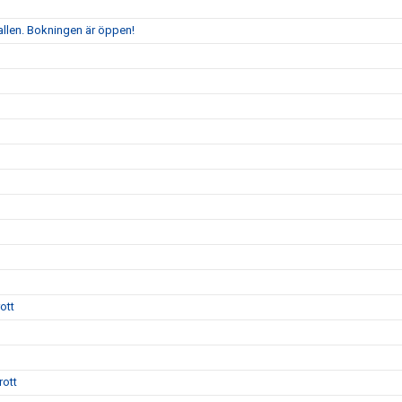
allen. Bokningen är öppen!
ott
rott