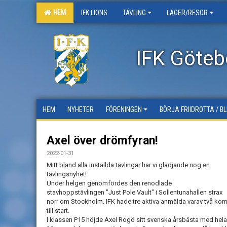
HEM
IFK LIONS
TÄVLING
LÄGER/RESOR
IFK Götebo
HEM
NYHETER
FÖRENINGEN
BÖRJA FRIIDROTTA / B
Axel över drömfyran!
2022-01-31
Mitt bland alla inställda tävlingar har vi glädjande nog en
tävlingsnyhet!
Under helgen genomfördes den renodlade
stavhoppstävlingen "Just Pole Vault" i Sollentunahallen strax
norr om Stockholm. IFK hade tre aktiva anmälda varav två ko
till start.
I klassen P15 höjde Axel Rogö sitt svenska årsbästa med hela