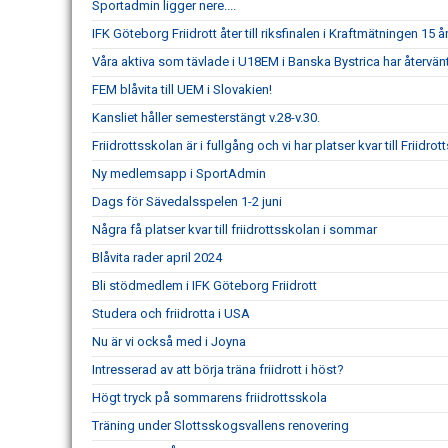
Sportadmin ligger nere....
IFK Göteborg Friidrott åter till riksfinalen i Kraftmätningen 15 år
Våra aktiva som tävlade i U18EM i Banska Bystrica har återvä
FEM blåvita till UEM i Slovakien!
Kansliet håller semesterstängt v.28-v.30.
Friidrottsskolan är i fullgång och vi har platser kvar till Friidrot
Ny medlemsapp i SportAdmin
Dags för Sävedalsspelen 1-2 juni
Några få platser kvar till friidrottsskolan i sommar
Blåvita rader april 2024
Bli stödmedlem i IFK Göteborg Friidrott
Studera och friidrotta i USA
Nu är vi också med i Joyna
Intresserad av att börja träna friidrott i höst?
Högt tryck på sommarens friidrottsskola
Träning under Slottsskogsvallens renovering