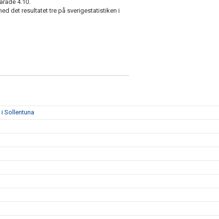
arade 4.10.
d det resultatet tre på sverigestatistiken i
i Sollentuna