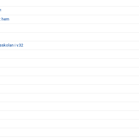
!
nt hem
tsskolan i v.32