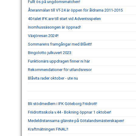
Fullt ös på ungdomsmatchen!
Återanmälan till VT-24 är öppen för åldrarna 2011-2015
40-talet IFK:are till start vid Adventsspelen
Inomhussäsongen är öppnad!
Växjöresan 2024!!
Sommarens framgångar med Blåvitt!
Bingolotto julkuvert 2023
Funktionärs uppdragen finner ni här
Rekommendationer för utlandsresor
Blåvita rader oktober - ute nu
Bli stödmedlem i IFK Göteborg Friidrott!
Friidrottsskola v.44 - Bokning öppnar 1 oktober!
Medeldistansarna glänste på Götalandsmästerskapen!
Kraftmätningen FINAL!!