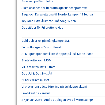
Storvinst på Bingolotto
Sista chansen för friidrottsläger under sportlovet
Saga och Kajsa uttagna till Nordenkampen 11 februari
Inbjudan Extra Årsmöte - måndag 12 feb
Öppettider för Friidrottens Hus
Guld och silver på mångkamps-SM!
Friidrottsläger v.7 - sportlovet
STS - grensponsor till stavhoppet på Full Moon Jump
Startskottet och IUDM
Vilka stavresultat i Sittard!
God Jul & Gott Nytt År!
Ni har väl inte missat...
Vi blev andra bästa förening på Julklappsjakten!
Praktikant på kansliet
27 januari 2024 - Andra upplagan av Full Moon Jump!