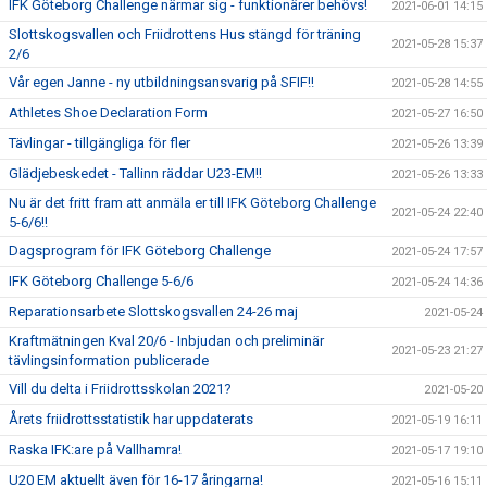
IFK Göteborg Challenge närmar sig - funktionärer behövs!
2021-06-01 14:15
Slottskogsvallen och Friidrottens Hus stängd för träning
2021-05-28 15:37
2/6
Vår egen Janne - ny utbildningsansvarig på SFIF!!
2021-05-28 14:55
Athletes Shoe Declaration Form
2021-05-27 16:50
Tävlingar - tillgängliga för fler
2021-05-26 13:39
Glädjebeskedet - Tallinn räddar U23-EM!!
2021-05-26 13:33
Nu är det fritt fram att anmäla er till IFK Göteborg Challenge
2021-05-24 22:40
5-6/6!!
Dagsprogram för IFK Göteborg Challenge
2021-05-24 17:57
IFK Göteborg Challenge 5-6/6
2021-05-24 14:36
Reparationsarbete Slottskogsvallen 24-26 maj
2021-05-24
Kraftmätningen Kval 20/6 - Inbjudan och preliminär
2021-05-23 21:27
tävlingsinformation publicerade
Vill du delta i Friidrottsskolan 2021?
2021-05-20
Årets friidrottsstatistik har uppdaterats
2021-05-19 16:11
Raska IFK:are på Vallhamra!
2021-05-17 19:10
U20 EM aktuellt även för 16-17 åringarna!
2021-05-16 15:11