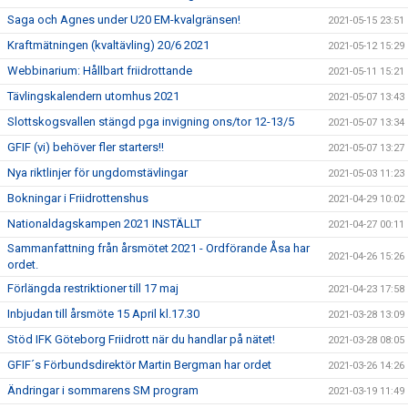
Saga och Agnes under U20 EM-kvalgränsen!
2021-05-15 23:51
Kraftmätningen (kvaltävling) 20/6 2021
2021-05-12 15:29
Webbinarium: Hållbart friidrottande
2021-05-11 15:21
Tävlingskalendern utomhus 2021
2021-05-07 13:43
Slottskogsvallen stängd pga invigning ons/tor 12-13/5
2021-05-07 13:34
GFIF (vi) behöver fler starters!!
2021-05-07 13:27
Nya riktlinjer för ungdomstävlingar
2021-05-03 11:23
Bokningar i Friidrottenshus
2021-04-29 10:02
Nationaldagskampen 2021 INSTÄLLT
2021-04-27 00:11
Sammanfattning från årsmötet 2021 - Ordförande Åsa har
2021-04-26 15:26
ordet.
Förlängda restriktioner till 17 maj
2021-04-23 17:58
Inbjudan till årsmöte 15 April kl.17.30
2021-03-28 13:09
Stöd IFK Göteborg Friidrott när du handlar på nätet!
2021-03-28 08:05
GFIF´s Förbundsdirektör Martin Bergman har ordet
2021-03-26 14:26
Ändringar i sommarens SM program
2021-03-19 11:49