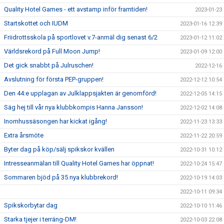
Quality Hotel Games - ett avstamp inför framtiden!
2023-01-23
Startskottet och IUDM
2023-01-16 12:39
Friidrottsskola på sportlovet v.7-anmäl dig senast 6/2
2023-01-12 11:02
Världsrekord på Full Moon Jump!
2023-01-09 12:00
Det gick snabbt på Julruschen!
2022-12-16
Avslutning för första PEP-gruppen!
2022-12-12 10:54
Den 44:e upplagan av Julklappsjakten är genomförd!
2022-12-05 14:15
Säg hej till vår nya klubbkompis Hanna Jansson!
2022-12-02 14:08
Inomhussäsongen har kickat igång!
2022-11-23 13:33
Extra årsmöte
2022-11-22 20:59
Byter dag på köp/sälj spikskor kvällen
2022-10-31 10:12
Intresseanmälan till Quality Hotel Games har öppnat!
2022-10-24 15:47
Sommaren bjöd på 35 nya klubbrekord!
2022-10-19 14:03
2022-10-11 09:34
Spikskorbytar dag
2022-10-10 11:46
Starka tjejer i terräng-DM!
2022-10-03 22:08