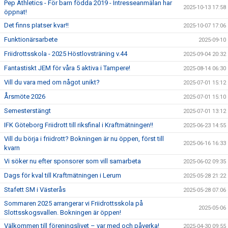
Pep Athletics - För barn födda 2019 - Intresseanmälan har
2025-10-13 17:58
öppnat!
Det finns pIatser kvar!!
2025-10-07 17:06
Funktionärsarbete
2025-09-10
Friidrottsskola - 2025 Höstlovsträning v.44
2025-09-04 20:32
Fantastiskt JEM för våra 5 aktiva i Tampere!
2025-08-14 06:30
Vill du vara med om något unikt?
2025-07-01 15:12
Årsmöte 2026
2025-07-01 15:10
Semesterstängt
2025-07-01 13:12
IFK Göteborg Friidrott till riksfinal i Kraftmätningen!!
2025-06-23 14:55
Vill du börja i friidrott? Bokningen är nu öppen, först till
2025-06-16 16:33
kvarn
Vi söker nu efter sponsorer som vill samarbeta
2025-06-02 09:35
Dags för kval till Kraftmätningen i Lerum
2025-05-28 21:22
Stafett SM i Västerås
2025-05-28 07:06
Sommaren 2025 arrangerar vi Friidrottsskola på
2025-05-06
Slottsskogsvallen. Bokningen är öppen!
Välkommen till föreningslivet – var med och påverka!
2025-04-30 09:55