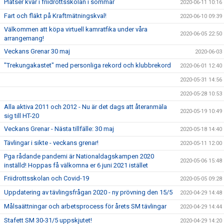
Platser kvar i friidrottsskolan i sommar
2020-06-11 10:16
Fart och fläkt på Kraftmätningskval!
2020-06-10 09:39
Välkommen att köpa virtuell kamratfika under våra
2020-06-05 22:50
arrangemang!
Veckans Grenar 30 maj
2020-06-03
"Trekungakastet" med personliga rekord och klubbrekord
2020-06-01 12:40
2020-05-31 14:56
2020-05-28 10:53
Alla aktiva 2011 och 2012 - Nu är det dags att återanmäla
2020-05-19 10:49
sig till HT-20
Veckans Grenar - Nästa tillfälle: 30 maj
2020-05-18 14:40
Tävlingar i sikte - veckans grenar!
2020-05-11 12:00
Pga rådande pandemi är Nationaldagskampen 2020
2020-05-06 15:48
inställd! Hoppas få välkomna er 6 juni 2021 istället
Friidrottsskolan och Covid-19
2020-05-05 09:28
Uppdatering av tävlingsfrågan 2020 - ny prövning den 15/5
2020-04-29 14:48
Målsaättningar och arbetsprocess för årets SM tävlingar
2020-04-29 14:44
Stafett SM 30-31/5 uppskjutet!
2020-04-29 14:20