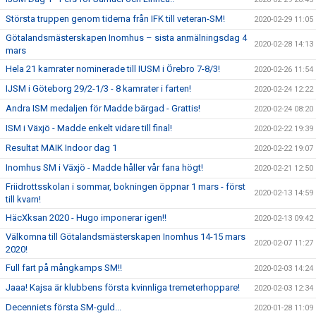
Största truppen genom tiderna från IFK till veteran-SM!
2020-02-29 11:05
Götalandsmästerskapen Inomhus – sista anmälningsdag 4
2020-02-28 14:13
mars
Hela 21 kamrater nominerade till IUSM i Örebro 7-8/3!
2020-02-26 11:54
IJSM i Göteborg 29/2-1/3 - 8 kamrater i farten!
2020-02-24 12:22
Andra ISM medaljen för Madde bärgad - Grattis!
2020-02-24 08:20
ISM i Växjö - Madde enkelt vidare till final!
2020-02-22 19:39
Resultat MAIK Indoor dag 1
2020-02-22 19:07
Inomhus SM i Växjö - Madde håller vår fana högt!
2020-02-21 12:50
Friidrottsskolan i sommar, bokningen öppnar 1 mars - först
2020-02-13 14:59
till kvarn!
HäcXksan 2020 - Hugo imponerar igen!!
2020-02-13 09:42
Välkomna till Götalandsmästerskapen Inomhus 14-15 mars
2020-02-07 11:27
2020!
Full fart på mångkamps SM!!
2020-02-03 14:24
Jaaa! Kajsa är klubbens första kvinnliga tremeterhoppare!
2020-02-03 12:34
Decenniets första SM-guld...
2020-01-28 11:09