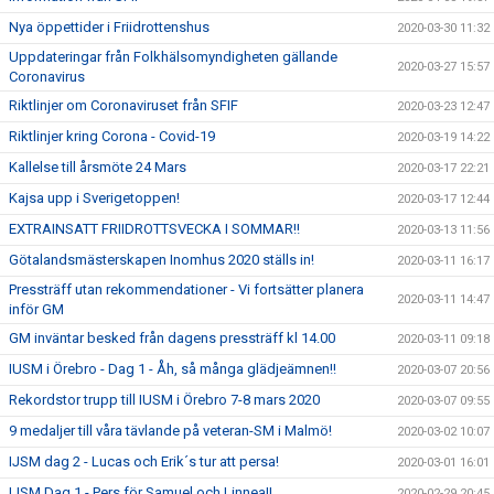
Nya öppettider i Friidrottenshus
2020-03-30 11:32
Uppdateringar från Folkhälsomyndigheten gällande
2020-03-27 15:57
Coronavirus
Riktlinjer om Coronaviruset från SFIF
2020-03-23 12:47
Riktlinjer kring Corona - Covid-19
2020-03-19 14:22
Kallelse till årsmöte 24 Mars
2020-03-17 22:21
Kajsa upp i Sverigetoppen!
2020-03-17 12:44
EXTRAINSATT FRIIDROTTSVECKA I SOMMAR!!
2020-03-13 11:56
Götalandsmästerskapen Inomhus 2020 ställs in!
2020-03-11 16:17
Pressträff utan rekommendationer - Vi fortsätter planera
2020-03-11 14:47
inför GM
GM inväntar besked från dagens pressträff kl 14.00
2020-03-11 09:18
IUSM i Örebro - Dag 1 - Åh, så många glädjeämnen!!
2020-03-07 20:56
Rekordstor trupp till IUSM i Örebro 7-8 mars 2020
2020-03-07 09:55
9 medaljer till våra tävlande på veteran-SM i Malmö!
2020-03-02 10:07
IJSM dag 2 - Lucas och Erik´s tur att persa!
2020-03-01 16:01
IJSM Dag 1 - Pers för Samuel och Linnea!!
2020-02-29 20:45