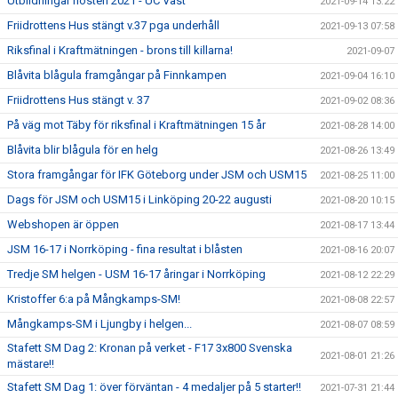
Utbildningar hösten 2021 - UC Väst
2021-09-14 13:22
Friidrottens Hus stängt v.37 pga underhåll
2021-09-13 07:58
Riksfinal i Kraftmätningen - brons till killarna!
2021-09-07
Blåvita blågula framgångar på Finnkampen
2021-09-04 16:10
Friidrottens Hus stängt v. 37
2021-09-02 08:36
På väg mot Täby för riksfinal i Kraftmätningen 15 år
2021-08-28 14:00
Blåvita blir blågula för en helg
2021-08-26 13:49
Stora framgångar för IFK Göteborg under JSM och USM15
2021-08-25 11:00
Dags för JSM och USM15 i Linköping 20-22 augusti
2021-08-20 10:15
Webshopen är öppen
2021-08-17 13:44
JSM 16-17 i Norrköping - fina resultat i blåsten
2021-08-16 20:07
Tredje SM helgen - USM 16-17 åringar i Norrköping
2021-08-12 22:29
Kristoffer 6:a på Mångkamps-SM!
2021-08-08 22:57
Mångkamps-SM i Ljungby i helgen...
2021-08-07 08:59
Stafett SM Dag 2: Kronan på verket - F17 3x800 Svenska
2021-08-01 21:26
mästare!!
Stafett SM Dag 1: över förväntan - 4 medaljer på 5 starter!!
2021-07-31 21:44