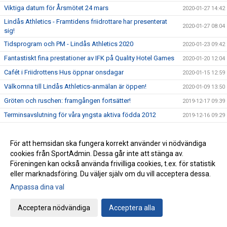
Viktiga datum för Årsmötet 24 mars
2020-01-27 14:42
Lindås Athletics - Framtidens friidrottare har presenterat
2020-01-27 08:04
sig!
Tidsprogram och PM - Lindås Athletics 2020
2020-01-23 09:42
Fantastiskt fina prestationer av IFK på Quality Hotel Games
2020-01-20 12:04
Cafét i Friidrottens Hus öppnar onsdagar
2020-01-15 12:59
Välkomna till Lindås Athletics-anmälan är öppen!
2020-01-09 13:50
Gröten och ruschen: framgången fortsätter!
2019-12-17 09:39
Terminsavslutning för våra yngsta aktiva födda 2012
2019-12-16 09:29
Julklappsjakten - Three on the bounce!!
2019-12-02
Beställning av kläder!
För att hemsidan ska fungera korrekt använder vi nödvändiga
2019-11-28 14:32
cookies från SportAdmin. Dessa går inte att stänga av.
Det är dags att återanmäla sig till VT-20 (yngre grupper)
2019-11-28 11:42
Föreningen kan också använda frivilliga cookies, t.ex. för statistik
IFK kommer snart att kalla till årsmöte
2019-11-27 12:08
eller marknadsföring. Du väljer själv om du vill acceptera dessa.
Nu är vi igång.. yes!!
Anpassa dina val
2019-11-18
Anmälan har öppnat till Lindås Athletics 2020 - Välkomna!
2019-11-15 08:39
Acceptera nödvändiga
Acceptera alla
Quality Hotel Games 2020 - Vinterns tävlingsresa
2019-11-11 14:56