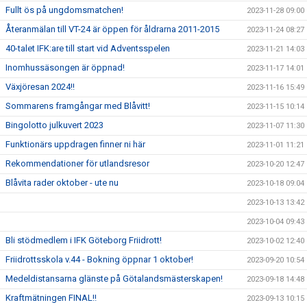
Fullt ös på ungdomsmatchen!
2023-11-28 09:00
Återanmälan till VT-24 är öppen för åldrarna 2011-2015
2023-11-24 08:27
40-talet IFK:are till start vid Adventsspelen
2023-11-21 14:03
Inomhussäsongen är öppnad!
2023-11-17 14:01
Växjöresan 2024!!
2023-11-16 15:49
Sommarens framgångar med Blåvitt!
2023-11-15 10:14
Bingolotto julkuvert 2023
2023-11-07 11:30
Funktionärs uppdragen finner ni här
2023-11-01 11:21
Rekommendationer för utlandsresor
2023-10-20 12:47
Blåvita rader oktober - ute nu
2023-10-18 09:04
2023-10-13 13:42
2023-10-04 09:43
Bli stödmedlem i IFK Göteborg Friidrott!
2023-10-02 12:40
Friidrottsskola v.44 - Bokning öppnar 1 oktober!
2023-09-20 10:54
Medeldistansarna glänste på Götalandsmästerskapen!
2023-09-18 14:48
Kraftmätningen FINAL!!
2023-09-13 10:15