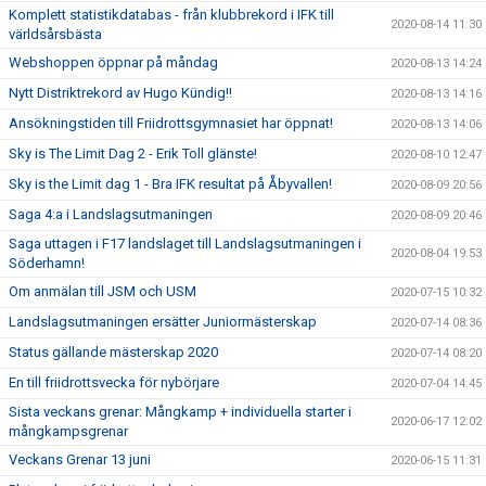
Komplett statistikdatabas - från klubbrekord i IFK till
2020-08-14 11:30
världsårsbästa
Webshoppen öppnar på måndag
2020-08-13 14:24
Nytt Distriktrekord av Hugo Kündig!!
2020-08-13 14:16
Ansökningstiden till Friidrottsgymnasiet har öppnat!
2020-08-13 14:06
Sky is The Limit Dag 2 - Erik Toll glänste!
2020-08-10 12:47
Sky is the Limit dag 1 - Bra IFK resultat på Åbyvallen!
2020-08-09 20:56
Saga 4:a i Landslagsutmaningen
2020-08-09 20:46
Saga uttagen i F17 landslaget till Landslagsutmaningen i
2020-08-04 19:53
Söderhamn!
Om anmälan till JSM och USM
2020-07-15 10:32
Landslagsutmaningen ersätter Juniormästerskap
2020-07-14 08:36
Status gällande mästerskap 2020
2020-07-14 08:20
En till friidrottsvecka för nybörjare
2020-07-04 14:45
Sista veckans grenar: Mångkamp + individuella starter i
2020-06-17 12:02
mångkampsgrenar
Veckans Grenar 13 juni
2020-06-15 11:31