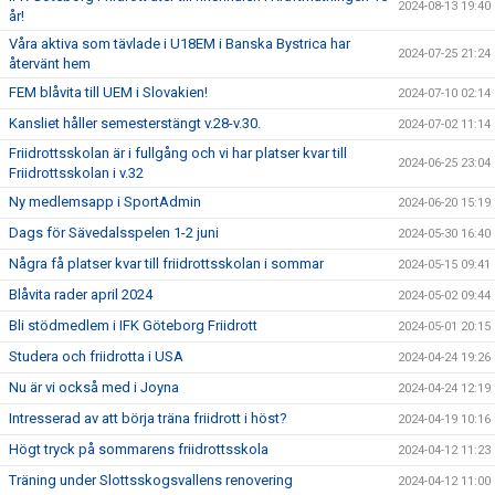
2024-08-13 19:40
år!
Våra aktiva som tävlade i U18EM i Banska Bystrica har
2024-07-25 21:24
återvänt hem
FEM blåvita till UEM i Slovakien!
2024-07-10 02:14
Kansliet håller semesterstängt v.28-v.30.
2024-07-02 11:14
Friidrottsskolan är i fullgång och vi har platser kvar till
2024-06-25 23:04
Friidrottsskolan i v.32
Ny medlemsapp i SportAdmin
2024-06-20 15:19
Dags för Sävedalsspelen 1-2 juni
2024-05-30 16:40
Några få platser kvar till friidrottsskolan i sommar
2024-05-15 09:41
Blåvita rader april 2024
2024-05-02 09:44
Bli stödmedlem i IFK Göteborg Friidrott
2024-05-01 20:15
Studera och friidrotta i USA
2024-04-24 19:26
Nu är vi också med i Joyna
2024-04-24 12:19
Intresserad av att börja träna friidrott i höst?
2024-04-19 10:16
Högt tryck på sommarens friidrottsskola
2024-04-12 11:23
Träning under Slottsskogsvallens renovering
2024-04-12 11:00