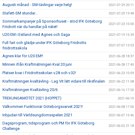
Augusti månad - SM-tävlingar varje helg!
2021-07-29 20:11
Stafett-SM stundar...
2021-07-29 19:48
Sommarkampanjer på Sponsorhuset - stöd IFK Göteborg
2021-07-23 10:00
Friidrott när du handlar på nätet!
U20 EM i Estland med Agnes och Saga
2021-07-19 15:39
Full fart och glädje under IFK Göteborg Friidrotts
2021-07-07 13:53
friidrottsskola
Agnes klar för U20 EM!!
2021-06-28 18:37
Minnen ifrån Kraftmätningen Kval 20 juni
2021-06-28 17:40
Platser kvar i Friidrottsskolan v.28 och v.32!
2021-06-23 10:09
Kraftmätningen kvaltävling - Lag Vit lätt vidare till riksfinalen
2021-06-22 11:08
Kraftmätningen Kvaltävling 20/6
2021-06-16 17:50
TREKUNGAMÖTET 2021 (HOPPET)
2021-06-10
Välkommen Funktionär Göteborgsvarvet 2021!
2021-06-08 17:00
Inbjudan till Världsungdomsspelen 2021
2021-06-07 15:46
Dagsprogram, tidsprogram och PM för IFK Göteborg
2021-06-02 21:18
Challenge