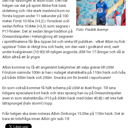
den här säsongen är Albin Edin. Den här
FUNKTIONÄR
helgen var det på sprint Abbe fick bäst
utdelning och i lite stark medvind kom nu
första loppen under 11 sekunder på 100
BILDGALLERI
meter. Först 10.92w (+3,2) i försöken och
sedan finfina 10.84w (+3,3) som segrare i
Foto: Fredrik Aremyr
P17-finalen. Det är sedan länge tradition på
Öresundsspelen i Helsingborg att segraren
i sprintfinalerna får åka öppen bil och vinka till publiken - vilket Albin nu fick
uppleva! Tiden är riktigt bra och hade, om den varit i godkänd vind, varit
under kvalgränsen (10.90) till nyligen avgjorda JEM för 17-åringar och då är
Albin alltså ett år yngre.
Albin kommer nu få ett angenämt bekymmer att välja grenar till USM.
Förutom nämnda 100m är han i nuläget statistiketta på 110m häck och tvåa
på både 300m häck och 200m. Snacka om fin bredd i reportoaren!
En som också kommer få fullt schema på USM är Axel Rogö. Till sina
tidigare specialare kort häck och stav sprang han nu på Öresundsspelen
även in som statistiktvåa i P15 på 300m häck med tiden 40.82 i ett inte helt
lättsprunget (halv storm!) lopp.
Från helgen ska även noteras Albin Örnborgs 15.05w på 110m häck. Det är
bara en tidsfråga innan Albin gör sub-15!