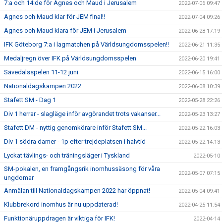
7:a och 14:de för Agnes och Maud i Jerusalem
2022-07-06 09:47
Agnes och Maud klar för JEM final!!
2022-07-04 09:26
Agnes och Maud klara för JEM i Jerusalem
2022-06-28 17:19
IFK Göteborg 7:a i lagmatchen på Världsungdomsspelen!!
2022-06-21 11:35
Medaljregn över IFK på Världsungdomsspelen
2022-06-20 19:41
Sävedalsspelen 11-12 juni
2022-06-15 16:00
Nationaldagskampen 2022
2022-06-08 10:39
Stafett SM - Dag 1
2022-05-28 22:26
Div 1 herrar - slagläge inför avgörandet trots vakanser...
2022-05-23 13:27
Stafett DM - nyttig genomkörare inför Stafett SM...
2022-05-22 16:03
Div 1 södra damer - 1p efter trejdeplatsen i halvtid
2022-05-22 14:13
Lyckat tävlings- och träningsläger i Tyskland
2022-05-10
SM-pokalen, en framgångsrik inomhussäsong för våra
2022-05-07 07:15
ungdomar
Anmälan till Nationaldagskampen 2022 har öppnat!
2022-05-04 09:41
Klubbrekord inomhus är nu uppdaterad!
2022-04-25 11:54
Funktionäruppdragen är viktiga för IFK!
2022-04-14