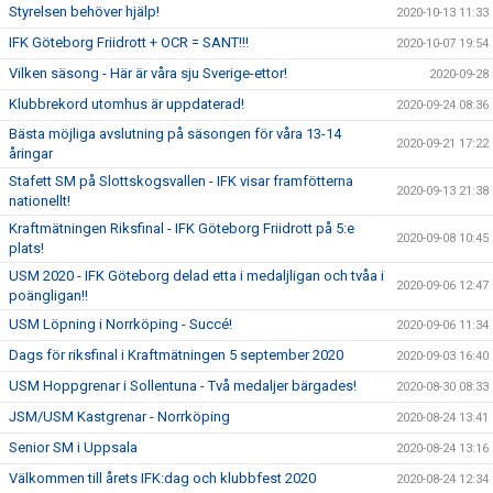
Styrelsen behöver hjälp!
2020-10-13 11:33
IFK Göteborg Friidrott + OCR = SANT!!!
2020-10-07 19:54
Vilken säsong - Här är våra sju Sverige-ettor!
2020-09-28
Klubbrekord utomhus är uppdaterad!
2020-09-24 08:36
Bästa möjliga avslutning på säsongen för våra 13-14
2020-09-21 17:22
åringar
Stafett SM på Slottskogsvallen - IFK visar framfötterna
2020-09-13 21:38
nationellt!
Kraftmätningen Riksfinal - IFK Göteborg Friidrott på 5:e
2020-09-08 10:45
plats!
USM 2020 - IFK Göteborg delad etta i medaljligan och tvåa i
2020-09-06 12:47
poängligan!!
USM Löpning i Norrköping - Succé!
2020-09-06 11:34
Dags för riksfinal i Kraftmätningen 5 september 2020
2020-09-03 16:40
USM Hoppgrenar i Sollentuna - Två medaljer bärgades!
2020-08-30 08:33
JSM/USM Kastgrenar - Norrköping
2020-08-24 13:41
Senior SM i Uppsala
2020-08-24 13:16
Välkommen till årets IFK:dag och klubbfest 2020
2020-08-24 12:34