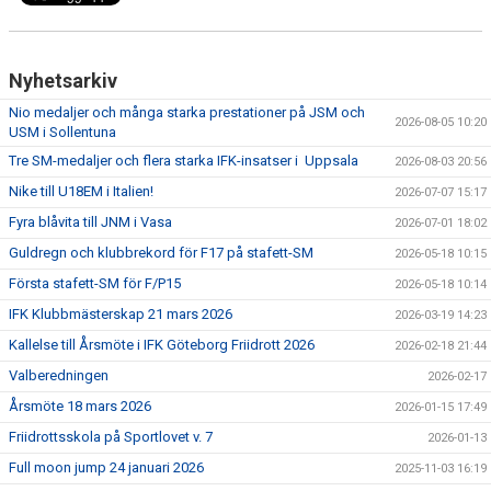
Nyhetsarkiv
Nio medaljer och många starka prestationer på JSM och
2026-08-05 10:20
USM i Sollentuna
Tre SM-medaljer och flera starka IFK-insatser i Uppsala
2026-08-03 20:56
Nike till U18EM i Italien!
2026-07-07 15:17
Fyra blåvita till JNM i Vasa
2026-07-01 18:02
Guldregn och klubbrekord för F17 på stafett-SM
2026-05-18 10:15
Första stafett-SM för F/P15
2026-05-18 10:14
IFK Klubbmästerskap 21 mars 2026
2026-03-19 14:23
Kallelse till Årsmöte i IFK Göteborg Friidrott 2026
2026-02-18 21:44
Valberedningen
2026-02-17
Årsmöte 18 mars 2026
2026-01-15 17:49
Friidrottsskola på Sportlovet v. 7
2026-01-13
Full moon jump 24 januari 2026
2025-11-03 16:19