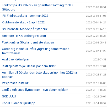
Friidrott på lika villkor - en grundförutsättning för IFK
2022-03-09 10:54
Göteborg
IFK Friidrottsskola - sommar 2022
2022-03-08 11:08
Klubbmästerskap - 2 april 2022
2022-03-01 14:24
SM-brons till Madde på nytt pers!!
2022-02-26 14:16
Årsmöte - IFK Göteborg Friidrott
2022-02-21 15:38
Funktionärer Götalandsmästerskapen
2022-02-08 08:48
Göteborg Inomhus - våra yngre ungdomar visade
2022-02-07 11:20
framfötterna!
Axel över drömfyran!
2022-01-31
Riktlinjer att följa i dessa pandemi tider
2022-01-25 07:01
Anmälan till Götalandsmästerskapen Inomhus 2022 har
2022-01-24 11:21
öppnat!
Växjöresan inställd!
2022-01-12 16:00
Lindås Athletics flyttas fram - nytt datum ej klart!
2022-01-11 15:36
GOD JUL!!
2021-12-23 09:04
Köp IFK-kläder i julklapp
2021-12-14 10:52