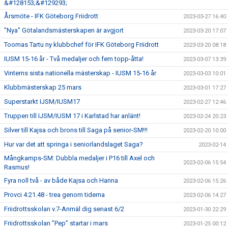
&#128153;&#129293;
Årsmöte - IFK Göteborg Friidrott
2023-03-27 16:40
"Nya" Götalandsmästerskapen är avgjort
2023-03-20 17:07
Toomas Tartu ny klubbchef för IFK Göteborg Friidrott
2023-03-20 08:18
IUSM 15-16 år - Två medaljer och fem topp-åtta!
2023-03-07 13:39
Vinterns sista nationella mästerskap - IUSM 15-16 år
2023-03-03 10:01
Klubbmästerskap 25 mars
2023-03-01 17:27
Superstarkt IJSM/IUSM17
2023-02-27 12:46
Truppen till IJSM/IUSM 17 i Karlstad har anlänt!
2023-02-24 20:23
Silver till Kajsa och brons till Saga på senior-SM!!!
2023-02-20 10:00
Hur var det att springa i seniorlandslaget Saga?
2023-02-14
Mångkamps-SM: Dubbla medaljer i P16 till Axel och
2023-02-06 15:54
Rasmus!
Fyra noll två - av både Kajsa och Hanna
2023-02-06 15:26
Provci 4:21.48 - trea genom tiderna
2023-02-06 14:27
Friidrottsskolan v.7-Anmäl dig senast 6/2
2023-01-30 22:29
Friidrottsskolan ”Pep” startar i mars
2023-01-25 00:12