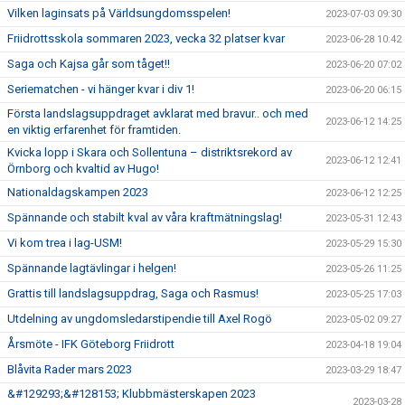
Vilken laginsats på Världsungdomsspelen!
2023-07-03 09:30
Friidrottsskola sommaren 2023, vecka 32 platser kvar
2023-06-28 10:42
Saga och Kajsa går som tåget!!
2023-06-20 07:02
Seriematchen - vi hänger kvar i div 1!
2023-06-20 06:15
Första landslagsuppdraget avklarat med bravur.. och med
2023-06-12 14:25
en viktig erfarenhet för framtiden.
Kvicka lopp i Skara och Sollentuna – distriktsrekord av
2023-06-12 12:41
Örnborg och kvaltid av Hugo!
Nationaldagskampen 2023
2023-06-12 12:25
Spännande och stabilt kval av våra kraftmätningslag!
2023-05-31 12:43
Vi kom trea i lag-USM!
2023-05-29 15:30
Spännande lagtävlingar i helgen!
2023-05-26 11:25
Grattis till landslagsuppdrag, Saga och Rasmus!
2023-05-25 17:03
Utdelning av ungdomsledarstipendie till Axel Rogö
2023-05-02 09:27
Årsmöte - IFK Göteborg Friidrott
2023-04-18 19:04
Blåvita Rader mars 2023
2023-03-29 18:47
&#129293;&#128153; Klubbmästerskapen 2023
2023-03-28