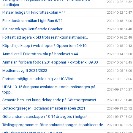
2021-10-22 14:32
startlinjen
Platser lediga till Friidrottsskolan v.44
2021-10-22 10:47
Funktionärsanmälan Light Run 6/11
2021-10-18 15:06
IFK har två nya Certifierade Coacher!
2021-10-18 14:40
Fortsätt att agera klokt trots restriktionslättnader...
2021-10-16 20:48
Köp din julklapp i webshopen? Öppen tom 24/10
2021-10-15 10:43
Anmäl er till Friidrottsskola på höstlovet v.44
2021-10-14 15:00
Anmälan för barn födda 2014 öppnar 7 oktober kl 09.00
2021-10-06 12:45
Medlemsavgift 2021/2022
2021-10-05 16:00
Fortsatt möjligt att utbilda sig via UC Väst
2021-10-01 12:06
UDM: 13-15 åringarna avslutade utomhussäsongen på
2021-09-27 13:27
topp!
Senaste beslutet kring deltagande på Göteborgsvarvet
2021-09-21 11:40
Göteborgsseger i Götalandsmästerskapen 2021
2021-09-19 20:12
Götalandsmästerskapen 13-14 år avgörs i helgen!
2021-09-17 13:02
Tävlingsprogrammen för inomhussäsongen är publicerade
2021-09-16 16:35