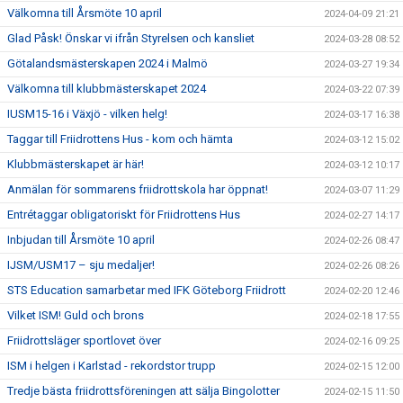
Välkomna till Årsmöte 10 april
2024-04-09 21:21
Glad Påsk! Önskar vi ifrån Styrelsen och kansliet
2024-03-28 08:52
Götalandsmästerskapen 2024 i Malmö
2024-03-27 19:34
Välkomna till klubbmästerskapet 2024
2024-03-22 07:39
IUSM15-16 i Växjö - vilken helg!
2024-03-17 16:38
Taggar till Friidrottens Hus - kom och hämta
2024-03-12 15:02
Klubbmästerskapet är här!
2024-03-12 10:17
Anmälan för sommarens friidrottskola har öppnat!
2024-03-07 11:29
Entrétaggar obligatoriskt för Friidrottens Hus
2024-02-27 14:17
Inbjudan till Årsmöte 10 april
2024-02-26 08:47
IJSM/USM17 – sju medaljer!
2024-02-26 08:26
STS Education samarbetar med IFK Göteborg Friidrott
2024-02-20 12:46
Vilket ISM! Guld och brons
2024-02-18 17:55
Friidrottsläger sportlovet över
2024-02-16 09:25
ISM i helgen i Karlstad - rekordstor trupp
2024-02-15 12:00
Tredje bästa friidrottsföreningen att sälja Bingolotter
2024-02-15 11:50