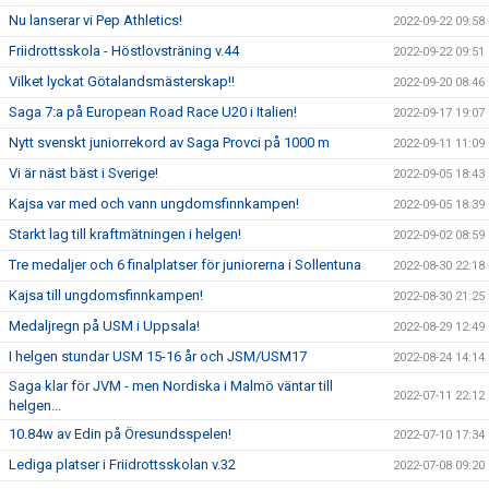
Nu lanserar vi Pep Athletics!
2022-09-22 09:58
Friidrottsskola - Höstlovsträning v.44
2022-09-22 09:51
Vilket lyckat Götalandsmästerskap!!
2022-09-20 08:46
Saga 7:a på European Road Race U20 i Italien!
2022-09-17 19:07
Nytt svenskt juniorrekord av Saga Provci på 1000 m
2022-09-11 11:09
Vi är näst bäst i Sverige!
2022-09-05 18:43
Kajsa var med och vann ungdomsfinnkampen!
2022-09-05 18:39
Starkt lag till kraftmätningen i helgen!
2022-09-02 08:59
Tre medaljer och 6 finalplatser för juniorerna i Sollentuna
2022-08-30 22:18
Kajsa till ungdomsfinnkampen!
2022-08-30 21:25
Medaljregn på USM i Uppsala!
2022-08-29 12:49
I helgen stundar USM 15-16 år och JSM/USM17
2022-08-24 14:14
Saga klar för JVM - men Nordiska i Malmö väntar till
2022-07-11 22:12
helgen...
10.84w av Edin på Öresundsspelen!
2022-07-10 17:34
Lediga platser i Friidrottsskolan v.32
2022-07-08 09:20