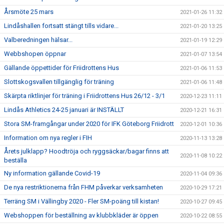
Årsmöte 25 mars
2021-01-26 11:32
Lindåshallen fortsatt stängt tills vidare...
2021-01-20 13:25
Valberedningen hälsar...
2021-01-19 12:29
Webbshopen öppnar
2021-01-07 13:54
Gällande öppettider för Friidrottens Hus
2021-01-06 11:53
Slottskogsvallen tillgänglig för träning
2021-01-06 11:48
Skärpta riktlinjer för träning i Friidrottens Hus 26/12 - 3/1
2020-12-23 11:11
Lindås Athletics 24-25 januari är INSTÄLLT
2020-12-21 16:31
Stora SM-framgångar under 2020 för IFK Göteborg Friidrott
2020-12-01 10:36
Information om nya regler i FIH
2020-11-13 13:28
Årets julklapp? Hoodtröja och ryggsäckar/bagar finns att
2020-11-08 10:22
beställa
Ny information gällande Covid-19
2020-11-04 09:36
De nya restriktionerna från FHM påverkar verksamheten
2020-10-29 17:21
Terräng SM i Vällingby 2020 - Fler SM-poäng till kistan!
2020-10-27 09:45
Webshoppen för beställning av klubbkläder är öppen
2020-10-22 08:55