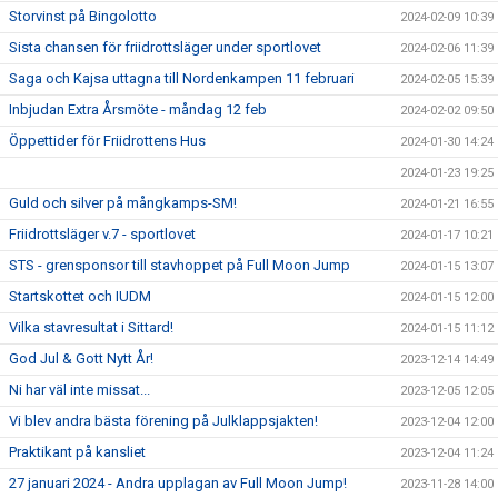
Storvinst på Bingolotto
2024-02-09 10:39
Sista chansen för friidrottsläger under sportlovet
2024-02-06 11:39
Saga och Kajsa uttagna till Nordenkampen 11 februari
2024-02-05 15:39
Inbjudan Extra Årsmöte - måndag 12 feb
2024-02-02 09:50
Öppettider för Friidrottens Hus
2024-01-30 14:24
2024-01-23 19:25
Guld och silver på mångkamps-SM!
2024-01-21 16:55
Friidrottsläger v.7 - sportlovet
2024-01-17 10:21
STS - grensponsor till stavhoppet på Full Moon Jump
2024-01-15 13:07
Startskottet och IUDM
2024-01-15 12:00
Vilka stavresultat i Sittard!
2024-01-15 11:12
God Jul & Gott Nytt År!
2023-12-14 14:49
Ni har väl inte missat...
2023-12-05 12:05
Vi blev andra bästa förening på Julklappsjakten!
2023-12-04 12:00
Praktikant på kansliet
2023-12-04 11:24
27 januari 2024 - Andra upplagan av Full Moon Jump!
2023-11-28 14:00