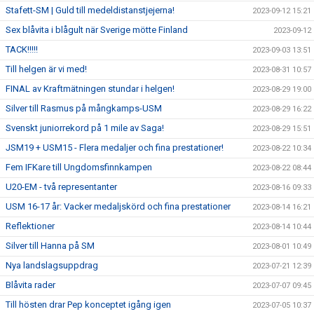
Stafett-SM | Guld till medeldistanstjejerna!
2023-09-12 15:21
Sex blåvita i blågult när Sverige mötte Finland
2023-09-12
TACK!!!!!
2023-09-03 13:51
Till helgen är vi med!
2023-08-31 10:57
FINAL av Kraftmätningen stundar i helgen!
2023-08-29 19:00
Silver till Rasmus på mångkamps-USM
2023-08-29 16:22
Svenskt juniorrekord på 1 mile av Saga!
2023-08-29 15:51
JSM19 + USM15 - Flera medaljer och fina prestationer!
2023-08-22 10:34
Fem IFKare till Ungdomsfinnkampen
2023-08-22 08:44
U20-EM - två representanter
2023-08-16 09:33
USM 16-17 år: Vacker medaljskörd och fina prestationer
2023-08-14 16:21
Reflektioner
2023-08-14 10:44
Silver till Hanna på SM
2023-08-01 10:49
Nya landslagsuppdrag
2023-07-21 12:39
Blåvita rader
2023-07-07 09:45
Till hösten drar Pep konceptet igång igen
2023-07-05 10:37