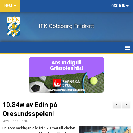
HEM
LOGGA IN
IFK Göteborg Friidrott
HEM
NYHETER
FÖRENINGEN
BÖRJA FRIIDROTTA / BLI MEDLEM
10.84w av Edin på
<
>
KLÄDER
Öresundsspelen!
2022-07-10 17:34
LEDARE/UTBILDNING
En som verkligen går från klarhet till klarhet