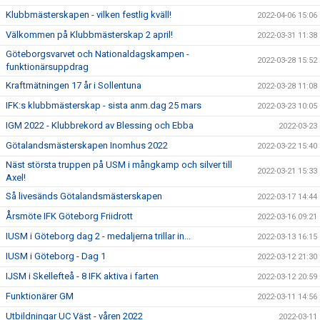
Klubbmästerskapen - vilken festlig kväll!
2022-04-06 15:06
Välkommen på Klubbmästerskap 2 april!
2022-03-31 11:38
Göteborgsvarvet och Nationaldagskampen -
2022-03-28 15:52
funktionärsuppdrag
Kraftmätningen 17 år i Sollentuna
2022-03-28 11:08
IFK:s klubbmästerskap - sista anm.dag 25 mars
2022-03-23 10:05
IGM 2022 - Klubbrekord av Blessing och Ebba
2022-03-23
Götalandsmästerskapen Inomhus 2022
2022-03-22 15:40
Näst största truppen på USM i mångkamp och silver till
2022-03-21 15:33
Axel!
Så livesänds Götalandsmästerskapen
2022-03-17 14:44
Årsmöte IFK Göteborg Friidrott
2022-03-16 09:21
IUSM i Göteborg dag 2 - medaljerna trillar in...
2022-03-13 16:15
IUSM i Göteborg - Dag 1
2022-03-12 21:30
IJSM i Skellefteå - 8 IFK aktiva i farten
2022-03-12 20:59
Funktionärer GM
2022-03-11 14:56
Utbildningar UC Väst - våren 2022
2022-03-11