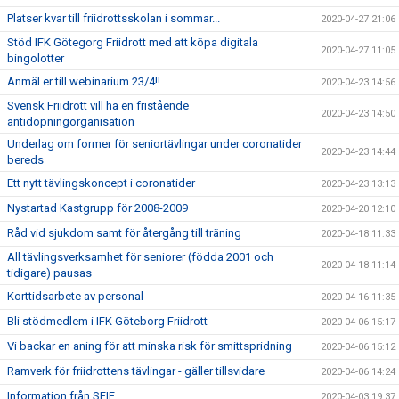
Platser kvar till friidrottsskolan i sommar...
2020-04-27 21:06
Stöd IFK Götegorg Friidrott med att köpa digitala
2020-04-27 11:05
bingolotter
Anmäl er till webinarium 23/4!!
2020-04-23 14:56
Svensk Friidrott vill ha en fristående
2020-04-23 14:50
antidopningorganisation
Underlag om former för seniortävlingar under coronatider
2020-04-23 14:44
bereds
Ett nytt tävlingskoncept i coronatider
2020-04-23 13:13
Nystartad Kastgrupp för 2008-2009
2020-04-20 12:10
Råd vid sjukdom samt för återgång till träning
2020-04-18 11:33
All tävlingsverksamhet för seniorer (födda 2001 och
2020-04-18 11:14
tidigare) pausas
Korttidsarbete av personal
2020-04-16 11:35
Bli stödmedlem i IFK Göteborg Friidrott
2020-04-06 15:17
Vi backar en aning för att minska risk för smittspridning
2020-04-06 15:12
Ramverk för friidrottens tävlingar - gäller tillsvidare
2020-04-06 14:24
Information från SFIF
2020-04-03 19:37