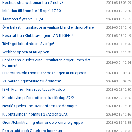
Kostnadsfria webbinar från 2motiv8
2021-03-18 09:09
Inbjudan till årsmöte 15 April 17.30
2021-03-15 17:20
Årsmötet flyttas till 15/4
2021-03-11 17:55
Överbelastningsskador är vanliga bland elitfriidrottare
2021-03-08 17:16
Resultat från Klubbtävlingen - ÄNTLIGEN!!!
2021-03-03 17:19
Tävlingsförbud råder i Sverige!
2021-03-03 15:06
Webbshoppen är nu öppen
2021-03-02 15:23
Lördagens klubbtävling - resultaten dröjer... men det
2021-03-01 17:54
kommer!
Friidrottsskola i sommar? bokningen är nu öppen
2021-03-01 09:56
Valberedningsförslag till Årsmötet
2021-03-01 09:03
ISM i Malmö - Fina resultat av Madde!
2021-02-28 12:30
Klubbtävling i Friidrottens Hus lördag 27/2
2021-02-26 16:25
Nestlé Spelen - ny tävlingsform för de yngre!
2021-02-15 15:18
Klubbtävlingar inomhus 27/2 och 20/3!
2021-02-15 13:46
Gren-/teknikträning utanför de ordinarie grupper
2021-02-12 13:38
Raska takter på Göteborg Inomhus!
2021-02-06 16:02