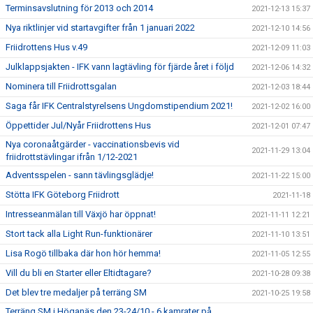
Terminsavslutning för 2013 och 2014
2021-12-13 15:37
Nya riktlinjer vid startavgifter från 1 januari 2022
2021-12-10 14:56
Friidrottens Hus v.49
2021-12-09 11:03
Julklappsjakten - IFK vann lagtävling för fjärde året i följd
2021-12-06 14:32
Nominera till Friidrottsgalan
2021-12-03 18:44
Saga får IFK Centralstyrelsens Ungdomstipendium 2021!
2021-12-02 16:00
Öppettider Jul/Nyår Friidrottens Hus
2021-12-01 07:47
Nya coronaåtgärder - vaccinationsbevis vid
2021-11-29 13:04
friidrottstävlingar ifrån 1/12-2021
Adventsspelen - sann tävlingsglädje!
2021-11-22 15:00
Stötta IFK Göteborg Friidrott
2021-11-18
Intresseanmälan till Växjö har öppnat!
2021-11-11 12:21
Stort tack alla Light Run-funktionärer
2021-11-10 13:51
Lisa Rogö tillbaka där hon hör hemma!
2021-11-05 12:55
Vill du bli en Starter eller Eltidtagare?
2021-10-28 09:38
Det blev tre medaljer på terräng SM
2021-10-25 19:58
Terräng SM i Höganäs den 23-24/10 - 6 kamrater på