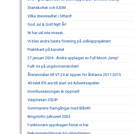
Startskottet och IUDM
Vilka stavresultat i Sittard!
God Jul & Gott Nytt År!
Ni har väl inte missat...
Vi blev andra bästa förening på Julklappsjakten!
Praktikant på kansliet
27 januari 2024 - Andra upplagan av Full Moon Jump!
Fullt ös på ungdomsmatchen!
Återanmälan till VT-24 är öppen för åldrarna 2011-2015
40-talet IFK:are till start vid Adventsspelen
Inomhussäsongen är öppnad!
Växjöresan 2024!!
Sommarens framgångar med Blåvitt!
Bingolotto julkuvert 2023
Funktionärs uppdragen finner ni här
Rekommendationer för utlandsresor