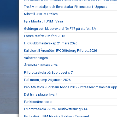
Tre SM-medaljer och flera starka IFK-insatser i Uppsala
Nike till U18EM i Italien!
Fyra blåvita till JNM i Vasa
Guldregn och klubbrekord för F17 på stafett-SM
Första stafett-SM för F/P15
IFK Klubbmästerskap 21 mars 2026
Kallelse till Årsmöte i IFK Göteborg Friidrott 2026
Valberedningen
Årsmöte 18 mars 2026
Friidrottsskola på Sportlovet v. 7
Full moon jump 24 januari 2026
Pep Athletics - För barn födda 2019 - Intresseanmälan har öpp
Det finns pIatser kvar!!
Funktionärsarbete
Friidrottsskola - 2025 Höstlovsträning v.44
Fantastiskt JEM för våra 5 aktiva i Tampere!