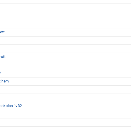
ott
rott
!
nt hem
tsskolan i v.32