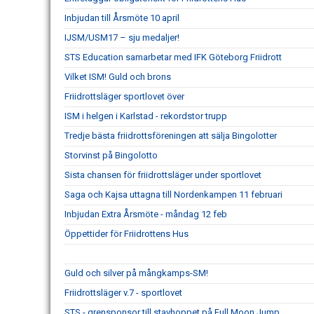
Inbjudan till Årsmöte 10 april
IJSM/USM17 – sju medaljer!
STS Education samarbetar med IFK Göteborg Friidrott
Vilket ISM! Guld och brons
Friidrottsläger sportlovet över
ISM i helgen i Karlstad - rekordstor trupp
Tredje bästa friidrottsföreningen att sälja Bingolotter
Storvinst på Bingolotto
Sista chansen för friidrottsläger under sportlovet
Saga och Kajsa uttagna till Nordenkampen 11 februari
Inbjudan Extra Årsmöte - måndag 12 feb
Öppettider för Friidrottens Hus
Guld och silver på mångkamps-SM!
Friidrottsläger v.7 - sportlovet
STS - grensponsor till stavhoppet på Full Moon Jump