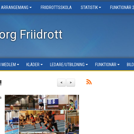
ARRANGEMANG
FRIIDROTTSSKOLA
STATISTIK
FUNKTIONÄR 
rg Friidrott
LI MEDLEM
KLÄDER
LEDARE/UTBILDNING
FUNKTIONÄR
BIL
!
<
>
a
.