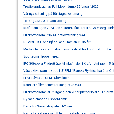
Tredje upplagan av Full Moon Jump 25 januari 2025
Vår nya satsning på företagsevenemang
Terräng-SM 2024 i Jönköping
Kraftmätningen 2024 - en historisk final för IFK Göteborg Friidr
Friidrottsskola - 2024 Höstlovsträning v.44
Nu drar IFK Lions igång, är du mellan 19-35 år?
Medaljchans i Kraftmätningens riksfinal för IFK Göteborg Friid
Sportadmin ligger nere....
IFK Göteborg Friidrott åter till riksfinalen i Kraftmätningen 15 år
Våra aktiva som tävlade i U18EM i Banska Bystrica har återvä
FEM blåvita till UEM i Slovakien!
Kansliet håller semesterstängt v.28-v.30.
Friidrottsskolan är i fullgång och vi har platser kvar till Friidrot
Ny medlemsapp i SportAdmin
Dags för Sävedalsspelen 1-2 juni
Några få platser kvar till friidrottsskolan i sommar