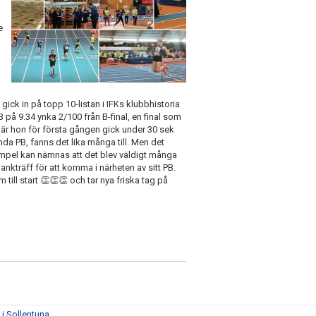
e
gick in på topp 10-listan i IFKs klubbhistoria
på 9.34 ynka 2/100 från B-final, en final som
är hon för första gången gick under 30 sek
da PB, fanns det lika många till. Men det
empel kan nämnas att det blev väldigt många
plankträff för att komma i närheten av sitt PB.
ill start 👏👏👏 och tar nya friska tag på
i Sollentuna