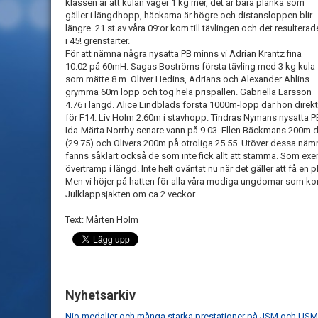
klassen är att kulan väger 1 kg mer, det är bara planka som
gäller i längdhopp, häckarna är högre och distansloppen blir
längre. 21 st av våra 09:or kom till tävlingen och det resulterad
i 45! grenstarter.
För att nämna några nysatta PB minns vi Adrian Krantz fina
10.02 på 60mH. Sagas Boströms första tävling med 3 kg kula
som mätte 8 m. Oliver Hedins, Adrians och Alexander Ahlins
grymma 60m lopp och tog hela prispallen. Gabriella Larsson
4.76 i längd. Alice Lindblads första 1000m-lopp där hon direkt 
för F14. Liv Holm 2.60m i stavhopp. Tindras Nymans nysatta PB 
Ida-Märta Norrby senare vann på 9.03. Ellen Bäckmans 200m d
(29.75) och Olivers 200m på otroliga 25.55. Utöver dessa nämn
fanns såklart också de som inte fick allt att stämma. Som ex
övertramp i längd. Inte helt oväntat nu när det gäller att få en 
Men vi höjer på hatten för alla våra modiga ungdomar som kom t
Julklappsjakten om ca 2 veckor.
Text: Mårten Holm
Nyhetsarkiv
Nio medaljer och många starka prestationer på JSM och USM 