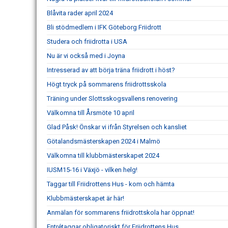
Blåvita rader april 2024
Bli stödmedlem i IFK Göteborg Friidrott
Studera och friidrotta i USA
Nu är vi också med i Joyna
Intresserad av att börja träna friidrott i höst?
Högt tryck på sommarens friidrottsskola
Träning under Slottsskogsvallens renovering
Välkomna till Årsmöte 10 april
Glad Påsk! Önskar vi ifrån Styrelsen och kansliet
Götalandsmästerskapen 2024 i Malmö
Välkomna till klubbmästerskapet 2024
IUSM15-16 i Växjö - vilken helg!
Taggar till Friidrottens Hus - kom och hämta
Klubbmästerskapet är här!
Anmälan för sommarens friidrottskola har öppnat!
Entrétaggar obligatoriskt för Friidrottens Hus