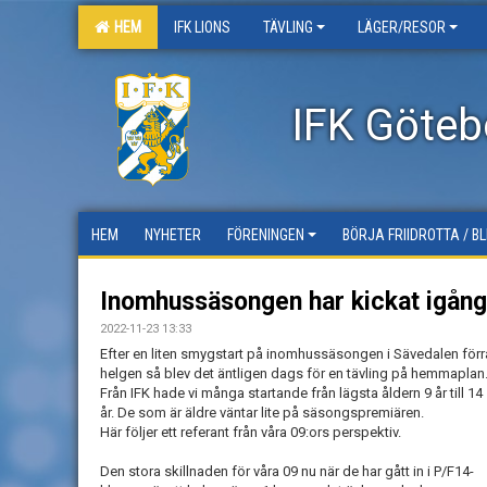
HEM
IFK LIONS
TÄVLING
LÄGER/RESOR
IFK Götebo
HEM
NYHETER
FÖRENINGEN
BÖRJA FRIIDROTTA / B
Inomhussäsongen har kickat igång
2022-11-23 13:33
Efter en liten smygstart på inomhussäsongen i Sävedalen förr
helgen så blev det äntligen dags för en tävling på hemmaplan
Från IFK hade vi många startande från lägsta åldern 9 år till 14
år. De som är äldre väntar lite på säsongspremiären.
Här följer ett referant från våra 09:ors perspektiv.
Den stora skillnaden för våra 09 nu när de har gått in i P/F14-