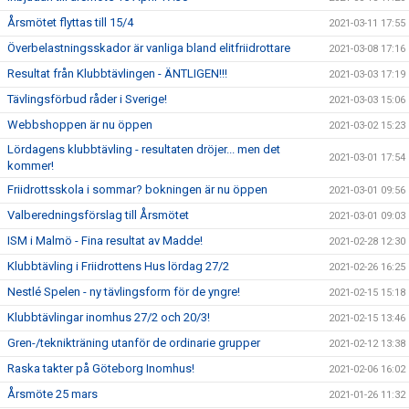
Årsmötet flyttas till 15/4
2021-03-11 17:55
Överbelastningsskador är vanliga bland elitfriidrottare
2021-03-08 17:16
Resultat från Klubbtävlingen - ÄNTLIGEN!!!
2021-03-03 17:19
Tävlingsförbud råder i Sverige!
2021-03-03 15:06
Webbshoppen är nu öppen
2021-03-02 15:23
Lördagens klubbtävling - resultaten dröjer... men det
2021-03-01 17:54
kommer!
Friidrottsskola i sommar? bokningen är nu öppen
2021-03-01 09:56
Valberedningsförslag till Årsmötet
2021-03-01 09:03
ISM i Malmö - Fina resultat av Madde!
2021-02-28 12:30
Klubbtävling i Friidrottens Hus lördag 27/2
2021-02-26 16:25
Nestlé Spelen - ny tävlingsform för de yngre!
2021-02-15 15:18
Klubbtävlingar inomhus 27/2 och 20/3!
2021-02-15 13:46
Gren-/teknikträning utanför de ordinarie grupper
2021-02-12 13:38
Raska takter på Göteborg Inomhus!
2021-02-06 16:02
Årsmöte 25 mars
2021-01-26 11:32