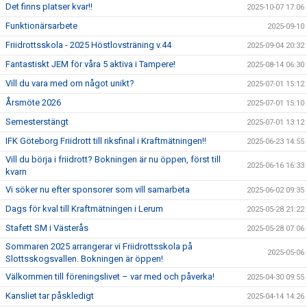
Det finns pIatser kvar!!
2025-10-07 17:06
Funktionärsarbete
2025-09-10
Friidrottsskola - 2025 Höstlovsträning v.44
2025-09-04 20:32
Fantastiskt JEM för våra 5 aktiva i Tampere!
2025-08-14 06:30
Vill du vara med om något unikt?
2025-07-01 15:12
Årsmöte 2026
2025-07-01 15:10
Semesterstängt
2025-07-01 13:12
IFK Göteborg Friidrott till riksfinal i Kraftmätningen!!
2025-06-23 14:55
Vill du börja i friidrott? Bokningen är nu öppen, först till
2025-06-16 16:33
kvarn
Vi söker nu efter sponsorer som vill samarbeta
2025-06-02 09:35
Dags för kval till Kraftmätningen i Lerum
2025-05-28 21:22
Stafett SM i Västerås
2025-05-28 07:06
Sommaren 2025 arrangerar vi Friidrottsskola på
2025-05-06
Slottsskogsvallen. Bokningen är öppen!
Välkommen till föreningslivet – var med och påverka!
2025-04-30 09:55
Kansliet tar påskledigt
2025-04-14 14:26