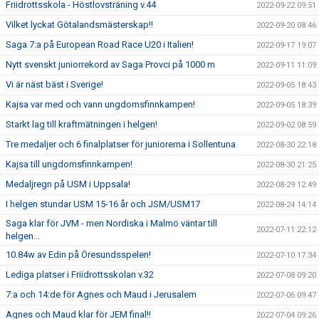
Friidrottsskola - Höstlovsträning v.44
2022-09-22 09:51
Vilket lyckat Götalandsmästerskap!!
2022-09-20 08:46
Saga 7:a på European Road Race U20 i Italien!
2022-09-17 19:07
Nytt svenskt juniorrekord av Saga Provci på 1000 m
2022-09-11 11:09
Vi är näst bäst i Sverige!
2022-09-05 18:43
Kajsa var med och vann ungdomsfinnkampen!
2022-09-05 18:39
Starkt lag till kraftmätningen i helgen!
2022-09-02 08:59
Tre medaljer och 6 finalplatser för juniorerna i Sollentuna
2022-08-30 22:18
Kajsa till ungdomsfinnkampen!
2022-08-30 21:25
Medaljregn på USM i Uppsala!
2022-08-29 12:49
I helgen stundar USM 15-16 år och JSM/USM17
2022-08-24 14:14
Saga klar för JVM - men Nordiska i Malmö väntar till
2022-07-11 22:12
helgen...
10.84w av Edin på Öresundsspelen!
2022-07-10 17:34
Lediga platser i Friidrottsskolan v.32
2022-07-08 09:20
7:a och 14:de för Agnes och Maud i Jerusalem
2022-07-06 09:47
Agnes och Maud klar för JEM final!!
2022-07-04 09:26