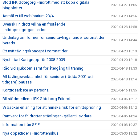
Stöd IFK Götegorg Friidrott med att köpa digitala
2020-04-27 11:05
bingolotter
Anmäl er till webinarium 23/4!!
2020-04-23 14:56
Svensk Friidrott vill ha en fristående
2020-04-23 14:50
antidopningorganisation
Underlag om former för seniortävlingar under coronatider
2020-04-23 14:44
bereds
Ett nytt tävlingskoncept i coronatider
2020-04-23 13:13
Nystartad Kastgrupp för 2008-2009
2020-04-20 12:10
Råd vid sjukdom samt för återgång till träning
2020-04-18 11:33
All tävlingsverksamhet för seniorer (födda 2001 och
2020-04-18 11:14
tidigare) pausas
Korttidsarbete av personal
2020-04-16 11:35
Bli stödmedlem i IFK Göteborg Friidrott
2020-04-06 15:17
Vi backar en aning för att minska risk för smittspridning
2020-04-06 15:12
Ramverk för friidrottens tävlingar - gäller tillsvidare
2020-04-06 14:24
Information från SFIF
2020-04-03 19:37
Nya öppettider i Friidrottenshus
2020-03-30 11:32