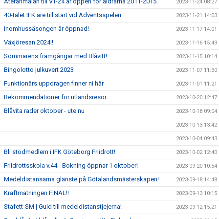
Återanmälan till VT-24 är öppen för åldrarna 2011-2015
2023-11-24 08:27
40-talet IFK:are till start vid Adventsspelen
2023-11-21 14:03
Inomhussäsongen är öppnad!
2023-11-17 14:01
Växjöresan 2024!!
2023-11-16 15:49
Sommarens framgångar med Blåvitt!
2023-11-15 10:14
Bingolotto julkuvert 2023
2023-11-07 11:30
Funktionärs uppdragen finner ni här
2023-11-01 11:21
Rekommendationer för utlandsresor
2023-10-20 12:47
Blåvita rader oktober - ute nu
2023-10-18 09:04
2023-10-13 13:42
2023-10-04 09:43
Bli stödmedlem i IFK Göteborg Friidrott!
2023-10-02 12:40
Friidrottsskola v.44 - Bokning öppnar 1 oktober!
2023-09-20 10:54
Medeldistansarna glänste på Götalandsmästerskapen!
2023-09-18 14:48
Kraftmätningen FINAL!!
2023-09-13 10:15
Stafett-SM | Guld till medeldistanstjejerna!
2023-09-12 15:21