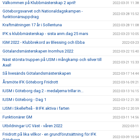
Välkommen på Klubbmästerskap 2 april!
2022-03-31 11:38
Göteborgsvarvet och Nationaldagskampen -
2022-03-28 15:52
funktionärsuppdrag
Kraftmätningen 17 år i Sollentuna
2022-03-28 11:08
IFK:s klubbmästerskap - sista anm.dag 25 mars
2022-03-23 10:05
IGM 2022 - Klubbrekord av Blessing och Ebba
2022-03-23
Götalandsmästerskapen Inomhus 2022
2022-03-22 15:40
Näst största truppen på USM i mångkamp och silver till
2022-03-21 15:33
Axel!
Så livesänds Götalandsmästerskapen
2022-03-17 14:44
Årsmöte IFK Göteborg Friidrott
2022-03-16 09:21
IUSM i Göteborg dag 2 - medaljerna trillar in...
2022-03-13 16:15
IUSM i Göteborg - Dag 1
2022-03-12 21:30
IJSM i Skellefteå - 8 IFK aktiva i farten
2022-03-12 20:59
Funktionärer GM
2022-03-11 14:56
Utbildningar UC Väst - våren 2022
2022-03-11
Friidrott på lika villkor - en grundförutsättning för IFK
2022-03-09 10:54
Göteborg