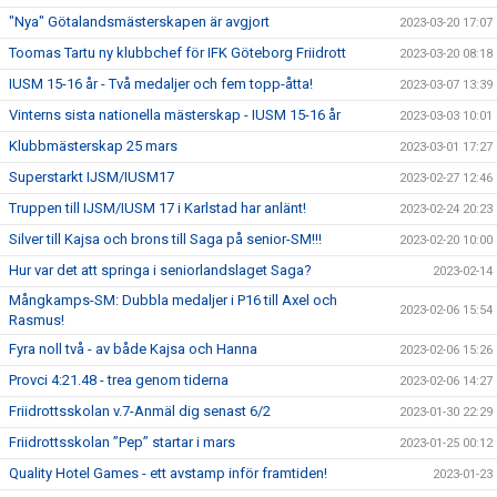
"Nya" Götalandsmästerskapen är avgjort
2023-03-20 17:07
Toomas Tartu ny klubbchef för IFK Göteborg Friidrott
2023-03-20 08:18
IUSM 15-16 år - Två medaljer och fem topp-åtta!
2023-03-07 13:39
Vinterns sista nationella mästerskap - IUSM 15-16 år
2023-03-03 10:01
Klubbmästerskap 25 mars
2023-03-01 17:27
Superstarkt IJSM/IUSM17
2023-02-27 12:46
Truppen till IJSM/IUSM 17 i Karlstad har anlänt!
2023-02-24 20:23
Silver till Kajsa och brons till Saga på senior-SM!!!
2023-02-20 10:00
Hur var det att springa i seniorlandslaget Saga?
2023-02-14
Mångkamps-SM: Dubbla medaljer i P16 till Axel och
2023-02-06 15:54
Rasmus!
Fyra noll två - av både Kajsa och Hanna
2023-02-06 15:26
Provci 4:21.48 - trea genom tiderna
2023-02-06 14:27
Friidrottsskolan v.7-Anmäl dig senast 6/2
2023-01-30 22:29
Friidrottsskolan ”Pep” startar i mars
2023-01-25 00:12
Quality Hotel Games - ett avstamp inför framtiden!
2023-01-23