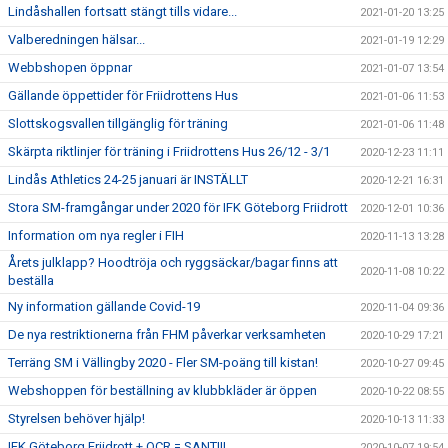
Lindåshallen fortsatt stängt tills vidare...
2021-01-20 13:25
Valberedningen hälsar...
2021-01-19 12:29
Webbshopen öppnar
2021-01-07 13:54
Gällande öppettider för Friidrottens Hus
2021-01-06 11:53
Slottskogsvallen tillgänglig för träning
2021-01-06 11:48
Skärpta riktlinjer för träning i Friidrottens Hus 26/12 - 3/1
2020-12-23 11:11
Lindås Athletics 24-25 januari är INSTÄLLT
2020-12-21 16:31
Stora SM-framgångar under 2020 för IFK Göteborg Friidrott
2020-12-01 10:36
Information om nya regler i FIH
2020-11-13 13:28
Årets julklapp? Hoodtröja och ryggsäckar/bagar finns att
2020-11-08 10:22
beställa
Ny information gällande Covid-19
2020-11-04 09:36
De nya restriktionerna från FHM påverkar verksamheten
2020-10-29 17:21
Terräng SM i Vällingby 2020 - Fler SM-poäng till kistan!
2020-10-27 09:45
Webshoppen för beställning av klubbkläder är öppen
2020-10-22 08:55
Styrelsen behöver hjälp!
2020-10-13 11:33
IFK Göteborg Friidrott + OCR = SANT!!!
2020-10-07 19:54