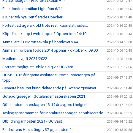
Platser lediga till Friidrottsskolan v.44
2021-10-22 10:47
Funktionärsanmälan Light Run 6/11
2021-10-18 15:06
IFK har två nya Certifierade Coacher!
2021-10-18 14:40
Fortsätt att agera klokt trots restriktionslättnader...
2021-10-16 20:48
Köp din julklapp i webshopen? Öppen tom 24/10
2021-10-15 10:43
Anmäl er till Friidrottsskola på höstlovet v.44
2021-10-14 15:00
Anmälan för barn födda 2014 öppnar 7 oktober kl 09.00
2021-10-06 12:45
Medlemsavgift 2021/2022
2021-10-05 16:00
Fortsatt möjligt att utbilda sig via UC Väst
2021-10-01 12:06
UDM: 13-15 åringarna avslutade utomhussäsongen på
2021-09-27 13:27
topp!
Senaste beslutet kring deltagande på Göteborgsvarvet
2021-09-21 11:40
Göteborgsseger i Götalandsmästerskapen 2021
2021-09-19 20:12
Götalandsmästerskapen 13-14 år avgörs i helgen!
2021-09-17 13:02
Tävlingsprogrammen för inomhussäsongen är publicerade
2021-09-16 16:35
Utbildningar hösten 2021 - UC Väst
2021-09-14 13:22
Friidrottens Hus stängt v.37 pga underhåll
2021-09-13 07:58