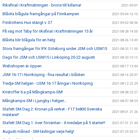
Riksfinal i Kraftmätningen - brons till killarna!
2021-09-07
Blåvita blågula framgångar på Finnkampen
2021-09-04 16:10
Friidrottens Hus stängt v. 37
2021-09-02 08:36
På väg mot Täby för riksfinal i Kraftmätningen 15 år
2021-08-28 14:00
Blåvita blir blågula för en helg
2021-08-26 13:49
Stora framgångar för IFK Göteborg under JSM och USM15
2021-08-25 11:00
Dags för JSM och USM15 i Linköping 20-22 augusti
2021-08-20 10:15
Webshopen är öppen
2021-08-17 13:44
JSM 16-17 i Norrköping - fina resultat i blåsten
2021-08-16 20:07
Tredje SM helgen - USM 16-17 åringar i Norrköping
2021-08-12 22:29
Kristoffer 6:a på Mångkamps-SM!
2021-08-08 22:57
Mångkamps-SM i Ljungby i helgen...
2021-08-07 08:59
Stafett SM Dag 2: Kronan på verket - F17 3x800 Svenska
2021-08-01 21:26
mästare!!
Stafett SM Dag 1: över förväntan - 4 medaljer på 5 starter!!
2021-07-31 21:44
Augusti månad - SM-tävlingar varje helg!
2021-07-29 20:11