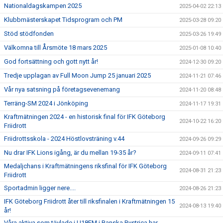
Nationaldagskampen 2025
2025-04-02 22:13
Klubbmästerskapet Tidsprogram och PM
2025-03-28 09:20
Stöd stödfonden
2025-03-26 19:49
Välkomna till Årsmöte 18 mars 2025
2025-01-08 10:40
God fortsättning och gott nytt år!
2024-12-30 09:20
Tredje upplagan av Full Moon Jump 25 januari 2025
2024-11-21 07:46
Vår nya satsning på företagsevenemang
2024-11-20 08:48
Terräng-SM 2024 i Jönköping
2024-11-17 19:31
Kraftmätningen 2024 - en historisk final för IFK Göteborg
2024-10-22 16:20
Friidrott
Friidrottsskola - 2024 Höstlovsträning v.44
2024-09-26 09:29
Nu drar IFK Lions igång, är du mellan 19-35 år?
2024-09-11 07:41
Medaljchans i Kraftmätningens riksfinal för IFK Göteborg
2024-08-31 21:23
Friidrott
Sportadmin ligger nere....
2024-08-26 21:23
IFK Göteborg Friidrott åter till riksfinalen i Kraftmätningen 15
2024-08-13 19:40
år!
Våra aktiva som tävlade i U18EM i Banska Bystrica har