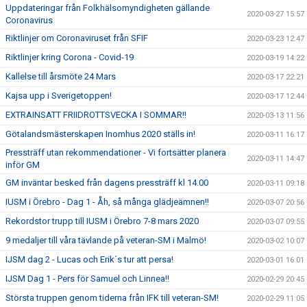
Uppdateringar från Folkhälsomyndigheten gällande
2020-03-27 15:57
Coronavirus
Riktlinjer om Coronaviruset från SFIF
2020-03-23 12:47
Riktlinjer kring Corona - Covid-19
2020-03-19 14:22
Kallelse till årsmöte 24 Mars
2020-03-17 22:21
Kajsa upp i Sverigetoppen!
2020-03-17 12:44
EXTRAINSATT FRIIDROTTSVECKA I SOMMAR!!
2020-03-13 11:56
Götalandsmästerskapen Inomhus 2020 ställs in!
2020-03-11 16:17
Pressträff utan rekommendationer - Vi fortsätter planera
2020-03-11 14:47
inför GM
GM inväntar besked från dagens pressträff kl 14.00
2020-03-11 09:18
IUSM i Örebro - Dag 1 - Åh, så många glädjeämnen!!
2020-03-07 20:56
Rekordstor trupp till IUSM i Örebro 7-8 mars 2020
2020-03-07 09:55
9 medaljer till våra tävlande på veteran-SM i Malmö!
2020-03-02 10:07
IJSM dag 2 - Lucas och Erik´s tur att persa!
2020-03-01 16:01
IJSM Dag 1 - Pers för Samuel och Linnea!!
2020-02-29 20:45
Största truppen genom tiderna från IFK till veteran-SM!
2020-02-29 11:05