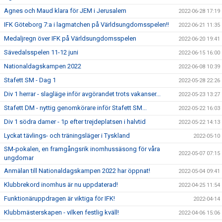
Agnes och Maud klara för JEM i Jerusalem
2022-06-28 17:19
IFK Göteborg 7:a i lagmatchen på Världsungdomsspelen!!
2022-06-21 11:35
Medaljregn över IFK på Världsungdomsspelen
2022-06-20 19:41
Sävedalsspelen 11-12 juni
2022-06-15 16:00
Nationaldagskampen 2022
2022-06-08 10:39
Stafett SM - Dag 1
2022-05-28 22:26
Div 1 herrar - slagläge inför avgörandet trots vakanser...
2022-05-23 13:27
Stafett DM - nyttig genomkörare inför Stafett SM...
2022-05-22 16:03
Div 1 södra damer - 1p efter trejdeplatsen i halvtid
2022-05-22 14:13
Lyckat tävlings- och träningsläger i Tyskland
2022-05-10
SM-pokalen, en framgångsrik inomhussäsong för våra
2022-05-07 07:15
ungdomar
Anmälan till Nationaldagskampen 2022 har öppnat!
2022-05-04 09:41
Klubbrekord inomhus är nu uppdaterad!
2022-04-25 11:54
Funktionäruppdragen är viktiga för IFK!
2022-04-14
Klubbmästerskapen - vilken festlig kväll!
2022-04-06 15:06