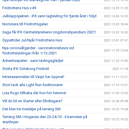
2021-12-10 14:56
Friidrottens Hus v.49
2021-12-09 11:03
Julklappsjakten - IFK vann lagtävling för fjärde året i följd
2021-12-06 14:32
Nominera till Friidrottsgalan
2021-12-03 18:44
Saga får IFK Centralstyrelsens Ungdomstipendium 2021!
2021-12-02 16:00
Öppettider Jul/Nyår Friidrottens Hus
2021-12-01 07:47
Nya coronaåtgärder - vaccinationsbevis vid
2021-11-29 13:04
friidrottstävlingar ifrån 1/12-2021
Adventsspelen - sann tävlingsglädje!
2021-11-22 15:00
Stötta IFK Göteborg Friidrott
2021-11-18
Intresseanmälan till Växjö har öppnat!
2021-11-11 12:21
Stort tack alla Light Run-funktionärer
2021-11-10 13:51
Lisa Rogö tillbaka där hon hör hemma!
2021-11-05 12:55
Vill du bli en Starter eller Eltidtagare?
2021-10-28 09:38
Det blev tre medaljer på terräng SM
2021-10-25 19:58
Terräng SM i Höganäs den 23-24/10 - 6 kamrater på
2021-10-22 14:32
startlinjen