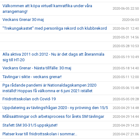
Välkommen att köpa virtuell kamratfika under våra
2020-06-05 22:50
arrangemang!
Veckans Grenar 30 maj
2020-06-03
"Trekungakastet" med personliga rekord och klubbrekord
2020-06-01 12:40
2020-05-31 14:56
2020-05-28 10:53
Alla aktiva 2011 och 2012 - Nu är det dags att återanmäla
2020-05-19 10:49
sig till HT-20
Veckans Grenar - Nästa tillfälle: 30 maj
2020-05-18 14:40
Tävlingar i sikte - veckans grenar!
2020-05-11 12:00
Pga rådande pandemi är Nationaldagskampen 2020
2020-05-06 15:48
inställd! Hoppas få välkomna er 6 juni 2021 istället
Friidrottsskolan och Covid-19
2020-05-05 09:28
Uppdatering av tävlingsfrågan 2020 - ny prövning den 15/5
2020-04-29 14:48
Målsaättningar och arbetsprocess för årets SM tävlingar
2020-04-29 14:44
Stafett SM 30-31/5 uppskjutet!
2020-04-29 14:20
Platser kvar till friidrottsskolan i sommar...
2020-04-27 21:06