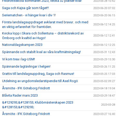
Friidrottsskola sommaren 2023, vecka 32 platser kvar
2023-06-28 10:42
Saga och Kajsa går som tåget!!
2023-06-20 07:02
Seriematchen - vi hänger kvar i div 1!
2023-06-20 06:15
Första landslagsuppdraget avklarat med bravur.. och med
2023-06-12 14:25
en viktig erfarenhet för framtiden.
Kvicka lopp i Skara och Sollentuna – distriktsrekord av
2023-06-12 12:41
Örnborg och kvaltid av Hugo!
Nationaldagskampen 2023
2023-06-12 12:25
Spännande och stabilt kval av våra kraftmätningslag!
2023-05-31 12:43
Vi kom trea i lag-USM!
2023-05-29 15:30
Spännande lagtävlingar i helgen!
2023-05-26 11:25
Grattis till landslagsuppdrag, Saga och Rasmus!
2023-05-25 17:03
Utdelning av ungdomsledarstipendie till Axel Rogö
2023-05-02 09:27
Årsmöte - IFK Göteborg Friidrott
2023-04-18 19:04
Blåvita Rader mars 2023
2023-03-29 18:47
&#129293;&#128153; Klubbmästerskapen 2023
2023-03-28
&#128153;&#129293;
Årsmöte - IFK Göteborg Friidrott
2023-03-27 16:40