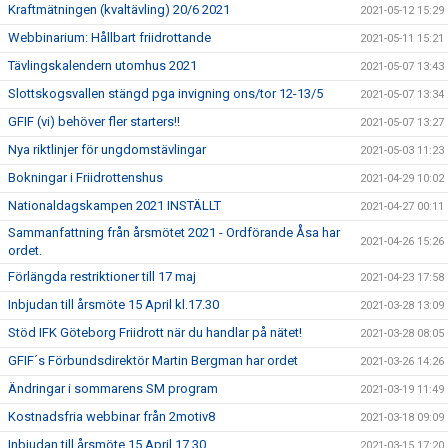
Kraftmätningen (kvaltävling) 20/6 2021
2021-05-12 15:29
Webbinarium: Hållbart friidrottande
2021-05-11 15:21
Tävlingskalendern utomhus 2021
2021-05-07 13:43
Slottskogsvallen stängd pga invigning ons/tor 12-13/5
2021-05-07 13:34
GFIF (vi) behöver fler starters!!
2021-05-07 13:27
Nya riktlinjer för ungdomstävlingar
2021-05-03 11:23
Bokningar i Friidrottenshus
2021-04-29 10:02
Nationaldagskampen 2021 INSTÄLLT
2021-04-27 00:11
Sammanfattning från årsmötet 2021 - Ordförande Åsa har
2021-04-26 15:26
ordet.
Förlängda restriktioner till 17 maj
2021-04-23 17:58
Inbjudan till årsmöte 15 April kl.17.30
2021-03-28 13:09
Stöd IFK Göteborg Friidrott när du handlar på nätet!
2021-03-28 08:05
GFIF´s Förbundsdirektör Martin Bergman har ordet
2021-03-26 14:26
Ändringar i sommarens SM program
2021-03-19 11:49
Kostnadsfria webbinar från 2motiv8
2021-03-18 09:09
Inbjudan till årsmöte 15 April 17.30
2021-03-15 17:20