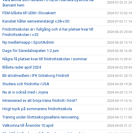
2024-07-25 21:24
återvänt hem
FEM blåvita till UEM i Slovakien!
2024-07-10 02:14
Kansliet håller semesterstängt v.28-v.30.
2024-07-02 11:14
Friidrottsskolan är i fullgång och vi har platser kvar till
2024-06-25 23:04
Friidrottsskolan i v.32
Ny medlemsapp i SportAdmin
2024-06-20 15:19
Dags för Sävedalsspelen 1-2 juni
2024-05-30 16:40
Några få platser kvar till friidrottsskolan i sommar
2024-05-15 09:41
Blåvita rader april 2024
2024-05-02 09:44
Bli stödmedlem i IFK Göteborg Friidrott
2024-05-01 20:15
Studera och friidrotta i USA
2024-04-24 19:26
Nu är vi också med i Joyna
2024-04-24 12:19
Intresserad av att börja träna friidrott i höst?
2024-04-19 10:16
Högt tryck på sommarens friidrottsskola
2024-04-12 11:23
Träning under Slottsskogsvallens renovering
2024-04-12 11:00
Välkomna till Årsmöte 10 april
2024-04-09 21:21