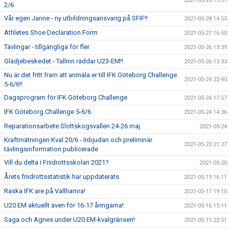
2021-05-28 15:37
2/6
Vår egen Janne - ny utbildningsansvarig på SFIF!!
2021-05-28 14:55
Athletes Shoe Declaration Form
2021-05-27 16:50
Tävlingar - tillgängliga för fler
2021-05-26 13:39
Glädjebeskedet - Tallinn räddar U23-EM!!
2021-05-26 13:33
Nu är det fritt fram att anmäla er till IFK Göteborg Challenge
2021-05-24 22:40
5-6/6!!
Dagsprogram för IFK Göteborg Challenge
2021-05-24 17:57
IFK Göteborg Challenge 5-6/6
2021-05-24 14:36
Reparationsarbete Slottskogsvallen 24-26 maj
2021-05-24
Kraftmätningen Kval 20/6 - Inbjudan och preliminär
2021-05-23 21:27
tävlingsinformation publicerade
Vill du delta i Friidrottsskolan 2021?
2021-05-20
Årets friidrottsstatistik har uppdaterats
2021-05-19 16:11
Raska IFK:are på Vallhamra!
2021-05-17 19:10
U20 EM aktuellt även för 16-17 åringarna!
2021-05-16 15:11
Saga och Agnes under U20 EM-kvalgränsen!
2021-05-15 23:51