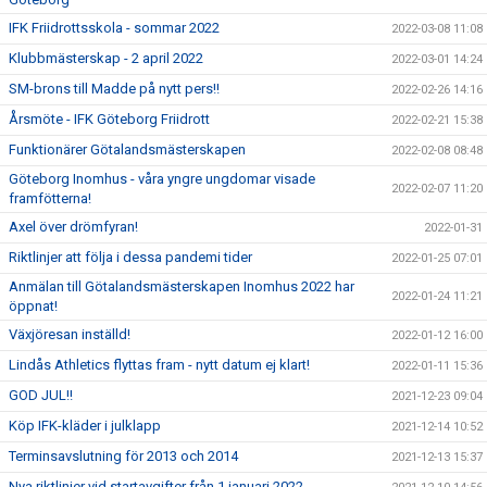
IFK Friidrottsskola - sommar 2022
2022-03-08 11:08
Klubbmästerskap - 2 april 2022
2022-03-01 14:24
SM-brons till Madde på nytt pers!!
2022-02-26 14:16
Årsmöte - IFK Göteborg Friidrott
2022-02-21 15:38
Funktionärer Götalandsmästerskapen
2022-02-08 08:48
Göteborg Inomhus - våra yngre ungdomar visade
2022-02-07 11:20
framfötterna!
Axel över drömfyran!
2022-01-31
Riktlinjer att följa i dessa pandemi tider
2022-01-25 07:01
Anmälan till Götalandsmästerskapen Inomhus 2022 har
2022-01-24 11:21
öppnat!
Växjöresan inställd!
2022-01-12 16:00
Lindås Athletics flyttas fram - nytt datum ej klart!
2022-01-11 15:36
GOD JUL!!
2021-12-23 09:04
Köp IFK-kläder i julklapp
2021-12-14 10:52
Terminsavslutning för 2013 och 2014
2021-12-13 15:37
Nya riktlinjer vid startavgifter från 1 januari 2022