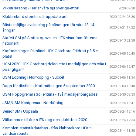
Vilken säsong - Här är våra sju Sverige-ettor!
2020-09-28
Klubbrekord utomhus är uppdaterad!
2020-09-24 08:36
Bästa möjliga avslutning på säsongen för våra 13-14
2020-09-21 17:22
åringar
Stafett SM på Slottskogsvallen - IFK visar framfötterna
2020-09-13 21:38
nationellt!
Kraftmätningen Riksfinal - IFK Göteborg Friidrott på 5:e
2020-09-08 10:45
plats!
USM 2020 - IFK Göteborg delad etta i medaljligan och tvåa i
2020-09-06 12:47
poängligan!!
USM Löpning i Norrköping - Succé!
2020-09-06 11:34
Dags för riksfinal i Kraftmätningen 5 september 2020
2020-09-03 16:40
USM Hoppgrenar i Sollentuna - Två medaljer bärgades!
2020-08-30 08:33
JSM/USM Kastgrenar - Norrköping
2020-08-24 13:41
Senior SM i Uppsala
2020-08-24 13:16
Välkommen till årets IFK:dag och klubbfest 2020
2020-08-24 12:34
Komplett statistikdatabas - från klubbrekord i IFK till
2020-08-14 11:30
världsårsbästa