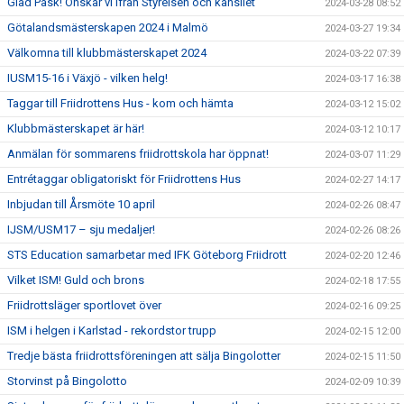
Glad Påsk! Önskar vi ifrån Styrelsen och kansliet
2024-03-28 08:52
Götalandsmästerskapen 2024 i Malmö
2024-03-27 19:34
Välkomna till klubbmästerskapet 2024
2024-03-22 07:39
IUSM15-16 i Växjö - vilken helg!
2024-03-17 16:38
Taggar till Friidrottens Hus - kom och hämta
2024-03-12 15:02
Klubbmästerskapet är här!
2024-03-12 10:17
Anmälan för sommarens friidrottskola har öppnat!
2024-03-07 11:29
Entrétaggar obligatoriskt för Friidrottens Hus
2024-02-27 14:17
Inbjudan till Årsmöte 10 april
2024-02-26 08:47
IJSM/USM17 – sju medaljer!
2024-02-26 08:26
STS Education samarbetar med IFK Göteborg Friidrott
2024-02-20 12:46
Vilket ISM! Guld och brons
2024-02-18 17:55
Friidrottsläger sportlovet över
2024-02-16 09:25
ISM i helgen i Karlstad - rekordstor trupp
2024-02-15 12:00
Tredje bästa friidrottsföreningen att sälja Bingolotter
2024-02-15 11:50
Storvinst på Bingolotto
2024-02-09 10:39