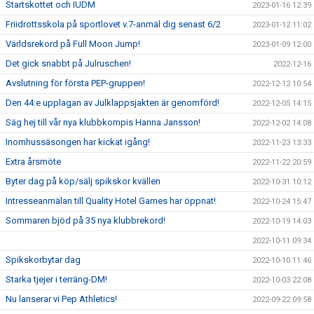
Startskottet och IUDM
2023-01-16 12:39
Friidrottsskola på sportlovet v.7-anmäl dig senast 6/2
2023-01-12 11:02
Världsrekord på Full Moon Jump!
2023-01-09 12:00
Det gick snabbt på Julruschen!
2022-12-16
Avslutning för första PEP-gruppen!
2022-12-12 10:54
Den 44:e upplagan av Julklappsjakten är genomförd!
2022-12-05 14:15
Säg hej till vår nya klubbkompis Hanna Jansson!
2022-12-02 14:08
Inomhussäsongen har kickat igång!
2022-11-23 13:33
Extra årsmöte
2022-11-22 20:59
Byter dag på köp/sälj spikskor kvällen
2022-10-31 10:12
Intresseanmälan till Quality Hotel Games har öppnat!
2022-10-24 15:47
Sommaren bjöd på 35 nya klubbrekord!
2022-10-19 14:03
2022-10-11 09:34
Spikskorbytar dag
2022-10-10 11:46
Starka tjejer i terräng-DM!
2022-10-03 22:08
Nu lanserar vi Pep Athletics!
2022-09-22 09:58