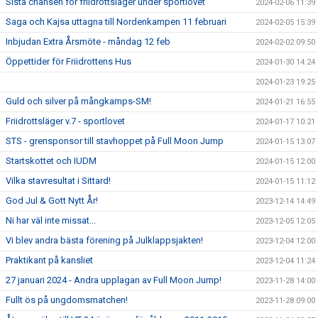
Sista chansen för friidrottsläger under sportlovet
2024-02-06 11:39
Saga och Kajsa uttagna till Nordenkampen 11 februari
2024-02-05 15:39
Inbjudan Extra Årsmöte - måndag 12 feb
2024-02-02 09:50
Öppettider för Friidrottens Hus
2024-01-30 14:24
2024-01-23 19:25
Guld och silver på mångkamps-SM!
2024-01-21 16:55
Friidrottsläger v.7 - sportlovet
2024-01-17 10:21
STS - grensponsor till stavhoppet på Full Moon Jump
2024-01-15 13:07
Startskottet och IUDM
2024-01-15 12:00
Vilka stavresultat i Sittard!
2024-01-15 11:12
God Jul & Gott Nytt År!
2023-12-14 14:49
Ni har väl inte missat...
2023-12-05 12:05
Vi blev andra bästa förening på Julklappsjakten!
2023-12-04 12:00
Praktikant på kansliet
2023-12-04 11:24
27 januari 2024 - Andra upplagan av Full Moon Jump!
2023-11-28 14:00
Fullt ös på ungdomsmatchen!
2023-11-28 09:00