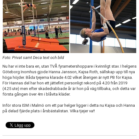
FUNKTIONÄR
BILDGALLERI
Foto: Privat samt Deca text och bild
Nu har vi inte bara en, utan TVÅ fyrametershoppare i kvinnligt stav. I helgens
Göteborg Inomhus gjode Hanna Jansson, Kajsa Roth, sällskap upp till nya
höga höjder. Båda tjejerna klarade 4.02 vilket återigen är nytt PB för Kajsa.
För Hannas del har hon ett jättefint personligt rekord på 4.20 från 2019
(4.25 ute) men efter skadedrabbade år är hon på väg tillbaka, och detta var
första gången över 4m i blåvita kläder.
Inför stora ISM i Malmö om ett par helger ligger i detta nu Kajsa och Hanna
på delad fjärde plats i årsbästalistan. Vilka tjejer va!!