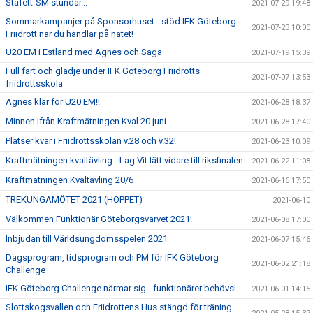
Stafett-SM stundar...
2021-07-29 19:48
Sommarkampanjer på Sponsorhuset - stöd IFK Göteborg
2021-07-23 10:00
Friidrott när du handlar på nätet!
U20 EM i Estland med Agnes och Saga
2021-07-19 15:39
Full fart och glädje under IFK Göteborg Friidrotts
2021-07-07 13:53
friidrottsskola
Agnes klar för U20 EM!!
2021-06-28 18:37
Minnen ifrån Kraftmätningen Kval 20 juni
2021-06-28 17:40
Platser kvar i Friidrottsskolan v.28 och v.32!
2021-06-23 10:09
Kraftmätningen kvaltävling - Lag Vit lätt vidare till riksfinalen
2021-06-22 11:08
Kraftmätningen Kvaltävling 20/6
2021-06-16 17:50
TREKUNGAMÖTET 2021 (HOPPET)
2021-06-10
Välkommen Funktionär Göteborgsvarvet 2021!
2021-06-08 17:00
Inbjudan till Världsungdomsspelen 2021
2021-06-07 15:46
Dagsprogram, tidsprogram och PM för IFK Göteborg
2021-06-02 21:18
Challenge
IFK Göteborg Challenge närmar sig - funktionärer behövs!
2021-06-01 14:15
Slottskogsvallen och Friidrottens Hus stängd för träning