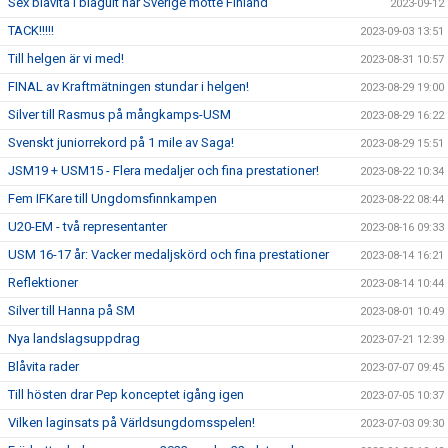
Sex blåvita i blågult när Sverige mötte Finland
2023-09-12
TACK!!!!!
2023-09-03 13:51
Till helgen är vi med!
2023-08-31 10:57
FINAL av Kraftmätningen stundar i helgen!
2023-08-29 19:00
Silver till Rasmus på mångkamps-USM
2023-08-29 16:22
Svenskt juniorrekord på 1 mile av Saga!
2023-08-29 15:51
JSM19 + USM15 - Flera medaljer och fina prestationer!
2023-08-22 10:34
Fem IFKare till Ungdomsfinnkampen
2023-08-22 08:44
U20-EM - två representanter
2023-08-16 09:33
USM 16-17 år: Vacker medaljskörd och fina prestationer
2023-08-14 16:21
Reflektioner
2023-08-14 10:44
Silver till Hanna på SM
2023-08-01 10:49
Nya landslagsuppdrag
2023-07-21 12:39
Blåvita rader
2023-07-07 09:45
Till hösten drar Pep konceptet igång igen
2023-07-05 10:37
Vilken laginsats på Världsungdomsspelen!
2023-07-03 09:30