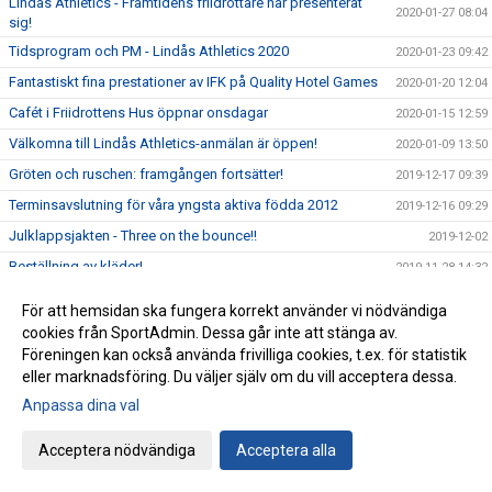
Lindås Athletics - Framtidens friidrottare har presenterat
2020-01-27 08:04
sig!
Tidsprogram och PM - Lindås Athletics 2020
2020-01-23 09:42
Fantastiskt fina prestationer av IFK på Quality Hotel Games
2020-01-20 12:04
Cafét i Friidrottens Hus öppnar onsdagar
2020-01-15 12:59
Välkomna till Lindås Athletics-anmälan är öppen!
2020-01-09 13:50
Gröten och ruschen: framgången fortsätter!
2019-12-17 09:39
Terminsavslutning för våra yngsta aktiva födda 2012
2019-12-16 09:29
Julklappsjakten - Three on the bounce!!
2019-12-02
Beställning av kläder!
2019-11-28 14:32
Det är dags att återanmäla sig till VT-20 (yngre grupper)
2019-11-28 11:42
För att hemsidan ska fungera korrekt använder vi nödvändiga
IFK kommer snart att kalla till årsmöte
2019-11-27 12:08
cookies från SportAdmin. Dessa går inte att stänga av.
Föreningen kan också använda frivilliga cookies, t.ex. för statistik
Nu är vi igång.. yes!!
2019-11-18
eller marknadsföring. Du väljer själv om du vill acceptera dessa.
Anmälan har öppnat till Lindås Athletics 2020 - Välkomna!
2019-11-15 08:39
Anpassa dina val
Quality Hotel Games 2020 - Vinterns tävlingsresa
2019-11-11 14:56
IFK Göteborg Friidrott och OnePartnerGroup har tecknat
Acceptera nödvändiga
Acceptera alla
2019-11-09 09:18
tvåårigt samarbetsavtal