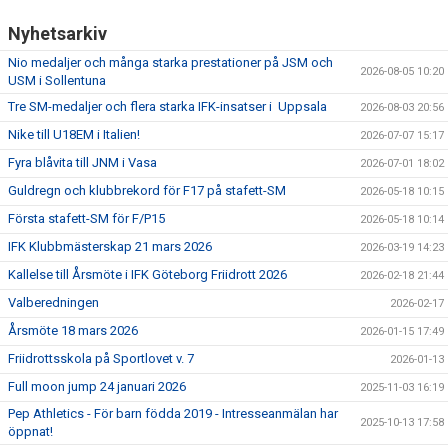
Nyhetsarkiv
Nio medaljer och många starka prestationer på JSM och
2026-08-05 10:20
USM i Sollentuna
Tre SM-medaljer och flera starka IFK-insatser i Uppsala
2026-08-03 20:56
Nike till U18EM i Italien!
2026-07-07 15:17
Fyra blåvita till JNM i Vasa
2026-07-01 18:02
Guldregn och klubbrekord för F17 på stafett-SM
2026-05-18 10:15
Första stafett-SM för F/P15
2026-05-18 10:14
IFK Klubbmästerskap 21 mars 2026
2026-03-19 14:23
Kallelse till Årsmöte i IFK Göteborg Friidrott 2026
2026-02-18 21:44
Valberedningen
2026-02-17
Årsmöte 18 mars 2026
2026-01-15 17:49
Friidrottsskola på Sportlovet v. 7
2026-01-13
Full moon jump 24 januari 2026
2025-11-03 16:19
Pep Athletics - För barn födda 2019 - Intresseanmälan har
2025-10-13 17:58
öppnat!