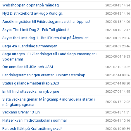
Webshoppen öppnar på måndag
2020-08-13 14:24
Nytt Distriktrekord av Hugo Kündig!!
2020-08-13 14:16
Ansökningstiden till Friidrottsgymnasiet har öppnat!
2020-08-13 14:06
Sky is The Limit Dag 2 - Erik Toll glänste!
2020-08-10 12:47
Sky is the Limit dag 1 - Bra IFK resultat på Åbyvallen!
2020-08-09 20:56
Saga 4:a i Landslagsutmaningen
2020-08-09 20:46
Saga uttagen i F17 landslaget till Landslagsutmaningen i
2020-08-04 19:53
Söderhamn!
Om anmälan till JSM och USM
2020-07-15 10:32
Landslagsutmaningen ersätter Juniormästerskap
2020-07-14 08:36
Status gällande mästerskap 2020
2020-07-14 08:20
En till friidrottsvecka för nybörjare
2020-07-04 14:45
Sista veckans grenar: Mångkamp + individuella starter i
2020-06-17 12:02
mångkampsgrenar
Veckans Grenar 13 juni
2020-06-15 11:31
Platser kvar i friidrottsskolan i sommar
2020-06-11 10:16
Fart och fläkt på Kraftmätningskval!
2020-06-10 09:39