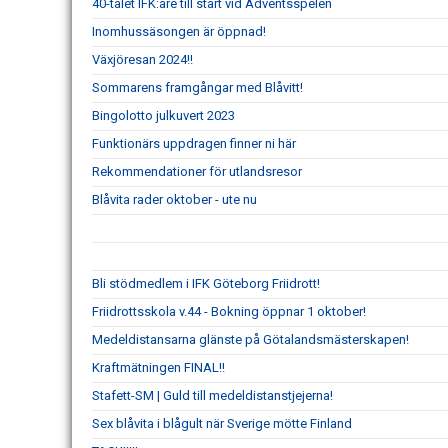
40-talet IFK:are till start vid Adventsspelen
Inomhussäsongen är öppnad!
Växjöresan 2024!!
Sommarens framgångar med Blåvitt!
Bingolotto julkuvert 2023
Funktionärs uppdragen finner ni här
Rekommendationer för utlandsresor
Blåvita rader oktober - ute nu
Bli stödmedlem i IFK Göteborg Friidrott!
Friidrottsskola v.44 - Bokning öppnar 1 oktober!
Medeldistansarna glänste på Götalandsmästerskapen!
Kraftmätningen FINAL!!
Stafett-SM | Guld till medeldistanstjejerna!
Sex blåvita i blågult när Sverige mötte Finland