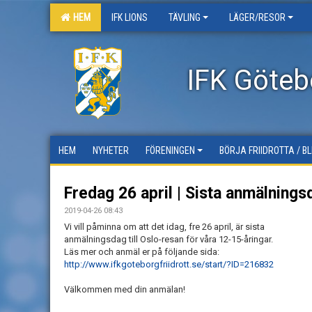
HEM
IFK LIONS
TÄVLING
LÄGER/RESOR
IFK Götebo
HEM
NYHETER
FÖRENINGEN
BÖRJA FRIIDROTTA / B
Fredag 26 april | Sista anmälningsd
2019-04-26 08:43
Vi vill påminna om att det idag, fre 26 april, är sista
anmälningsdag till Oslo-resan för våra 12-15-åringar.
Läs mer och anmäl er på följande sida:
http://www.ifkgoteborgfriidrott.se/start/?ID=216832
Välkommen med din anmälan!