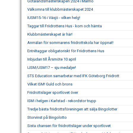
Götalandsmästerskapen 2024 i Malmö
Välkomna till klubbmästerskapet 2024
IUSM15-16 i Växjö - vilken helg!
Taggar till Friidrottens Hus - kom och hämta
Klubbmästerskapet är här!
Anmälan för sommarens friidrottskola har öppnat!
Entrétaggar obligatoriskt för Friidrottens Hus
Inbjudan till Årsmöte 10 april
IJSM/USM17 – sju medaljer!
STS Education samarbetar med IFK Göteborg Friidrott
Vilket ISM! Guld och brons
Friidrottsläger sportlovet över
ISM i helgen i Karlstad - rekordstor trupp
Tredje bästa friidrottsföreningen att sälja Bingolotter
Storvinst på Bingolotto
Sista chansen för friidrottsläger under sportlovet