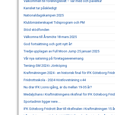
Välkommen till föreningslivet – var med och påverka!
Kansliet tar påskledigt
Nationaldagskampen 2025
Klubbmästerskapet Tidsprogram och PM
Stöd stödfonden
Välkomna till Årsmöte 18 mars 2025
God fortsättning och gott nytt år!
Tredje upplagan av Full Moon Jump 25 januari 2025
Vår nya satsning på företagsevenemang
Terräng-SM 2024 i Jönköping
Kraftmätningen 2024 - en historisk final för IFK Göteborg Friidr
Friidrottsskola - 2024 Höstlovsträning v.44
Nu drar IFK Lions igång, är du mellan 19-35 år?
Medaljchans i Kraftmätningens riksfinal för IFK Göteborg Friid
Sportadmin ligger nere....
IFK Göteborg Friidrott åter till riksfinalen i Kraftmätningen 15 år