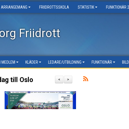
ARRANGEMANG
FRIIDROTTSSKOLA
STATISTIK
FUNKTIONÄR 
rg Friidrott
LI MEDLEM
KLÄDER
LEDARE/UTBILDNING
FUNKTIONÄR
BIL
ag till Oslo
<
>