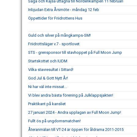
Saga och Kajsa uttagna till Nordenkampen 11 februari
Inbjudan Extra Årsmöte - måndag 12 feb
Öppettider för Friidrottens Hus
Guld och silver på mångkamps-SM!
Friidrottsläger v.7 - sportlovet
STS - grensponsor till stavhoppet på Full Moon Jump
Startskottet och IUDM
Vilka stavresultat i Sittard!
God Jul & Gott Nytt År!
Ni har väl inte missat...
Vi blev andra bästa förening på Julklappsjakten!
Praktikant på kansliet
27 januari 2024 - Andra upplagan av Full Moon Jump!
Fullt ös på ungdomsmatchen!
Återanmälan till VT-24 är öppen för åldrarna 2011-2015