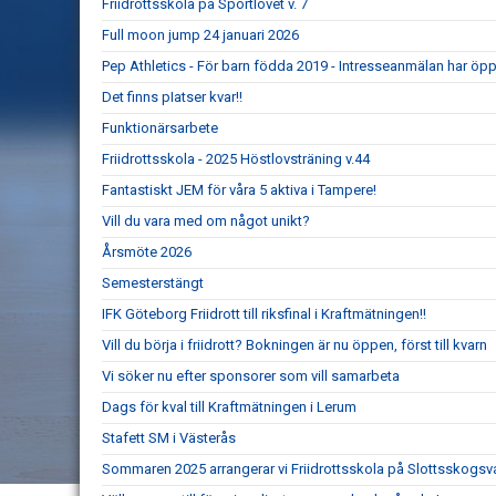
Friidrottsskola på Sportlovet v. 7
Full moon jump 24 januari 2026
Pep Athletics - För barn födda 2019 - Intresseanmälan har öpp
Det finns pIatser kvar!!
Funktionärsarbete
Friidrottsskola - 2025 Höstlovsträning v.44
Fantastiskt JEM för våra 5 aktiva i Tampere!
Vill du vara med om något unikt?
Årsmöte 2026
Semesterstängt
IFK Göteborg Friidrott till riksfinal i Kraftmätningen!!
Vill du börja i friidrott? Bokningen är nu öppen, först till kvarn
Vi söker nu efter sponsorer som vill samarbeta
Dags för kval till Kraftmätningen i Lerum
Stafett SM i Västerås
Sommaren 2025 arrangerar vi Friidrottsskola på Slottsskogsv