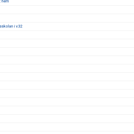
nt hem
tsskolan i v.32