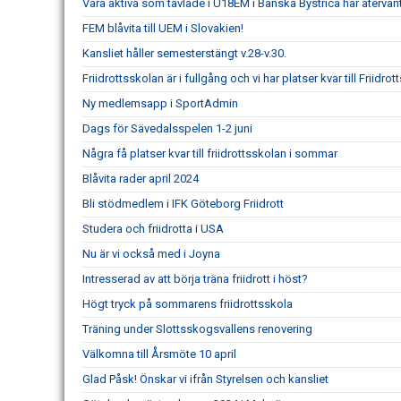
Våra aktiva som tävlade i U18EM i Banska Bystrica har återvä
FEM blåvita till UEM i Slovakien!
Kansliet håller semesterstängt v.28-v.30.
Friidrottsskolan är i fullgång och vi har platser kvar till Friidrot
Ny medlemsapp i SportAdmin
Dags för Sävedalsspelen 1-2 juni
Några få platser kvar till friidrottsskolan i sommar
Blåvita rader april 2024
Bli stödmedlem i IFK Göteborg Friidrott
Studera och friidrotta i USA
Nu är vi också med i Joyna
Intresserad av att börja träna friidrott i höst?
Högt tryck på sommarens friidrottsskola
Träning under Slottsskogsvallens renovering
Välkomna till Årsmöte 10 april
Glad Påsk! Önskar vi ifrån Styrelsen och kansliet