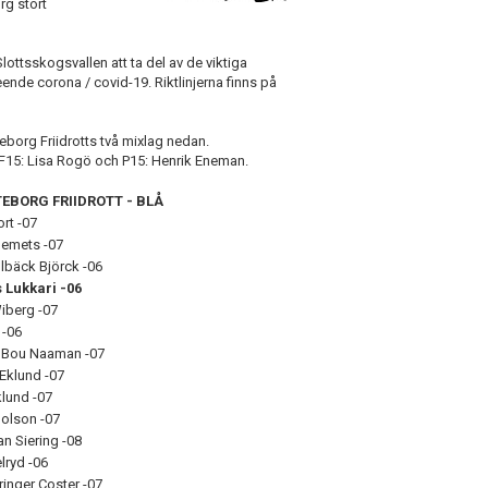
rg stort
lottsskogsvallen att ta del av de viktiga
ende corona / covid-19. Riktlinjerna finns på
teborg Friidrotts två mixlag nedan.
e F15: Lisa Rogö och P15: Henrik Eneman.
TEBORG FRIIDROTT - BLÅ
ort -07
lemets -07
lbäck Björck -06
 Lukkari -06
Wiberg -07
 -06
e Bou Naaman -07
Eklund -07
lund -07
olson -07
n Siering -08
lryd -06
ringer Coster -07