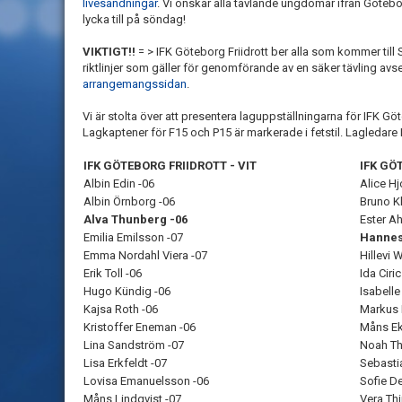
livesändningar
. Vi önskar alla tävlande ungdomar ifrån Götebo
lycka till på söndag!
VIKTIGT!!
= > IFK Göteborg Friidrott ber alla som kommer till S
riktlinjer som gäller för genomförande av en säker tävling avse
arrangemangssidan
.
Vi är stolta över att presentera laguppställningarna för IFK Gö
Lagkaptener för F15 och P15 är markerade i fetstil. Lagledar
IFK GÖTEBORG FRIIDROTT - VIT
IFK GÖ
Albin Edin -06
Alice Hj
Albin Örnborg -06
Bruno K
Alva Thunberg -06
Ester Ah
Emilia Emilsson -07
Hannes
Emma Nordahl Viera -07
Hillevi 
Erik Toll -06
Ida Ciric
Hugo Kündig -06
Isabell
Kajsa Roth -06
Markus 
Kristoffer Eneman -06
Måns Ek
Lina Sandström -07
Noah Th
Lisa Erkfeldt -07
Sebastia
Lovisa Emanuelsson -06
Sofie De
Måns Lindqvist -07
Vera Thi