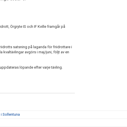
rott, Örgryte IS och IF Kville framgår på
idrotts satsning på laganda för friidrottare i
kvaltävlingar avgörs i maj/juni, följt av en
n uppdateras löpande efter varje tävling.
i Sollentuna