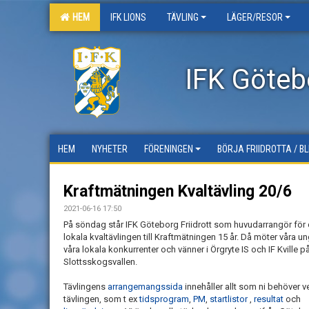
HEM
IFK LIONS
TÄVLING
LÄGER/RESOR
IFK Götebo
HEM
NYHETER
FÖRENINGEN
BÖRJA FRIIDROTTA / B
Kraftmätningen Kvaltävling 20/6
2021-06-16 17:50
På söndag står IFK Göteborg Friidrott som huvudarrangör för
lokala kvaltävlingen till Kraftmätningen 15 år. Då möter våra 
våra lokala konkurrenter och vänner i Örgryte IS och IF Kville p
Slottsskogsvallen.
Tävlingens
arrangemangssida
innehåller allt som ni behöver ve
tävlingen, som t ex
tidsprogram
,
PM
,
startlistor
,
resultat
och