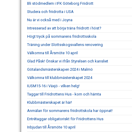
Bli stödmedlem i IFK Göteborg Friidrott
Studera och friidrotta i USA
Nu är vi också med i Joyna
Intresserad av att börja träna friidrott i höst?
Högt tryck på sommarens friidrottsskola
Träning under Slottsskogsvallens renovering
Välkomna till Årsmöte 10 april
Glad Påsk! Önskar vi ifrån Styrelsen och kansliet
Götalandsmästerskapen 2024 i Malmö
Välkomna till klubbmästerskapet 2024
IUSM15-16 i Växjö - vilken helg!
Taggar till Friidrottens Hus - kom och hämta
Klubbmästerskapet är här!
Anmälan för sommarens friidrottskola har öppnat!
Entrétaggar obligatoriskt för Friidrottens Hus
Inbjudan till Årsmöte 10 april