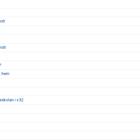
ott
rott
!
nt hem
tsskolan i v.32