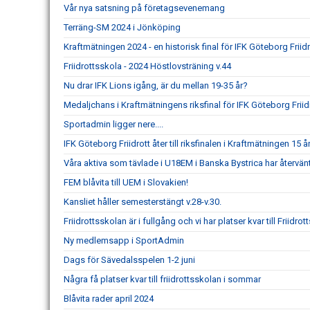
Vår nya satsning på företagsevenemang
Terräng-SM 2024 i Jönköping
Kraftmätningen 2024 - en historisk final för IFK Göteborg Friidr
Friidrottsskola - 2024 Höstlovsträning v.44
Nu drar IFK Lions igång, är du mellan 19-35 år?
Medaljchans i Kraftmätningens riksfinal för IFK Göteborg Friid
Sportadmin ligger nere....
IFK Göteborg Friidrott åter till riksfinalen i Kraftmätningen 15 år
Våra aktiva som tävlade i U18EM i Banska Bystrica har återvä
FEM blåvita till UEM i Slovakien!
Kansliet håller semesterstängt v.28-v.30.
Friidrottsskolan är i fullgång och vi har platser kvar till Friidrot
Ny medlemsapp i SportAdmin
Dags för Sävedalsspelen 1-2 juni
Några få platser kvar till friidrottsskolan i sommar
Blåvita rader april 2024