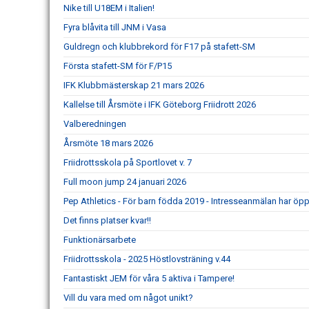
Nike till U18EM i Italien!
Fyra blåvita till JNM i Vasa
Guldregn och klubbrekord för F17 på stafett-SM
Första stafett-SM för F/P15
IFK Klubbmästerskap 21 mars 2026
Kallelse till Årsmöte i IFK Göteborg Friidrott 2026
Valberedningen
Årsmöte 18 mars 2026
Friidrottsskola på Sportlovet v. 7
Full moon jump 24 januari 2026
Pep Athletics - För barn födda 2019 - Intresseanmälan har öpp
Det finns pIatser kvar!!
Funktionärsarbete
Friidrottsskola - 2025 Höstlovsträning v.44
Fantastiskt JEM för våra 5 aktiva i Tampere!
Vill du vara med om något unikt?