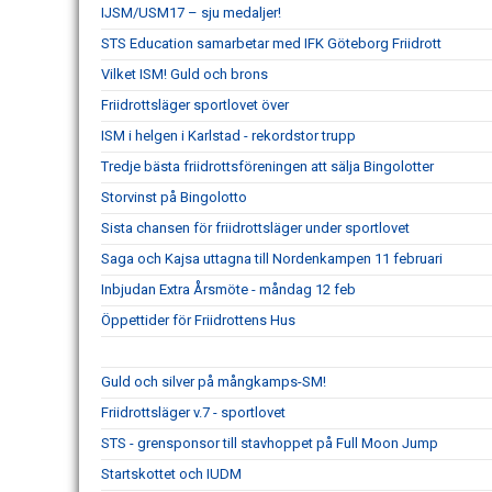
IJSM/USM17 – sju medaljer!
STS Education samarbetar med IFK Göteborg Friidrott
Vilket ISM! Guld och brons
Friidrottsläger sportlovet över
ISM i helgen i Karlstad - rekordstor trupp
Tredje bästa friidrottsföreningen att sälja Bingolotter
Storvinst på Bingolotto
Sista chansen för friidrottsläger under sportlovet
Saga och Kajsa uttagna till Nordenkampen 11 februari
Inbjudan Extra Årsmöte - måndag 12 feb
Öppettider för Friidrottens Hus
Guld och silver på mångkamps-SM!
Friidrottsläger v.7 - sportlovet
STS - grensponsor till stavhoppet på Full Moon Jump
Startskottet och IUDM