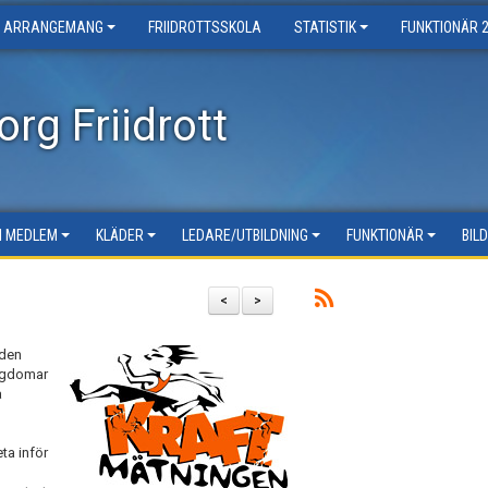
ARRANGEMANG
FRIIDROTTSSKOLA
STATISTIK
FUNKTIONÄR 
rg Friidrott
LI MEDLEM
KLÄDER
LEDARE/UTBILDNING
FUNKTIONÄR
BIL
<
>
 den
ungdomar
å
ta inför