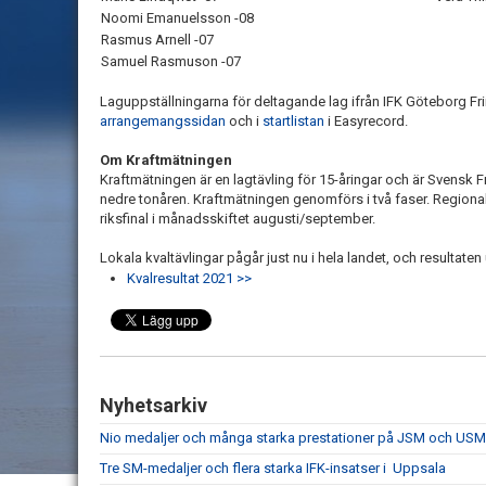
Noomi Emanuelsson -08
Rasmus Arnell -07
Samuel Rasmuson -07
Laguppställningarna för deltagande lag ifrån IFK Göteborg Friid
arrangemangssidan
och i
startlistan
i Easyrecord.
Om Kraftmätningen
Kraftmätningen är en lagtävling för 15-åringar och är Svensk Fri
nedre tonåren. Kraftmätningen genomförs i två faser. Regionala 
riksfinal i månadsskiftet augusti/september.
Lokala kvaltävlingar pågår just nu i hela landet, och resultate
Kvalresultat 2021 >>
Nyhetsarkiv
Nio medaljer och många starka prestationer på JSM och USM 
Tre SM-medaljer och flera starka IFK-insatser i Uppsala