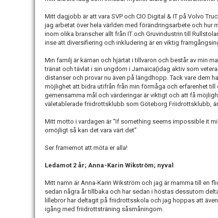
Mitt dagjobb är att vara SVP och CIO Digital & IT på Volvo Truc
jag arbetat över hela världen med förändringsarbete och hur 
inom olika branscher allt från IT och Gruvindustrin till Rullstolar
inse att diversifiering och inkludering är en viktig framgångsi
Min familj är kärnan och hjärtat i tillvaron och består av min
tränat och tävlat i sin ungdom i Jamaica(idag aktiv som veteran
distanser och provar nu även på längdhopp. Tack vare dem har m
möjlighet att bidra utifrån från min förmåga och erfarenhet till 
gemensamma mål och värderingar är viktigt och att få möjligh
väletablerade friidrottsklubb som Göteborg Friidrottsklubb, är
Mitt motto i vardagen är “If something seems impossible it mig
omöjligt så kan det vara värt det”
Ser framemot att möta er alla!
Ledamot 2 år; Anna-Karin Wikström; nyval
Mitt namn är Anna-Karin Wikström och jag är mamma till en flic
sedan några år tillbaka och har sedan i höstas dessutom delt
lillebror har deltagit på friidrottsskola och jag hoppas att äv
igång med friidrottsträning såsmåningom.