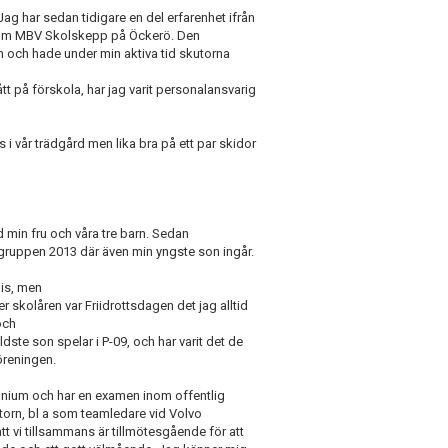
ag har sedan tidigare en del erfarenhet ifrån
 inom MBV Skolskepp på Öckerö. Den
 och hade under min aktiva tid skutorna
t på förskola, har jag varit personalansvarig
s i vår trädgård men lika bra på ett par skidor
 min fru och våra tre barn. Sedan
 gruppen 2013 där även min yngste son ingår.
nis, men
er skolåren var Friidrottsdagen det jag alltid
och
ldste son spelar i P-09, och har varit det de
öreningen.
cennium och har en examen inom offentlig
torn, bl a som teamledare vid Volvo
t vi tillsammans är tillmötesgående för att