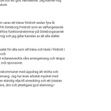
ande och ett gott välmående. Jag känner mig
drott.
 varav ett tränar friidrott sedan fyra år
t IFK Göteborg Friidrott som en välfungerande
tföra funktionärstimmar på Göteborgsvarvet
g och jag gillar känslan av att alla ställer
let för alla som vill träna och tävla i friidrott i
d och
att vidareutveckla våra arrangemang och skapa
n och sponsorer.
ranskommuner med uppdrag att stötta och
ngemang. Jag har även arbetat mycket med
ständig vilja till utveckling och ett (nästan
ns, driv och ytterligare god stämning i