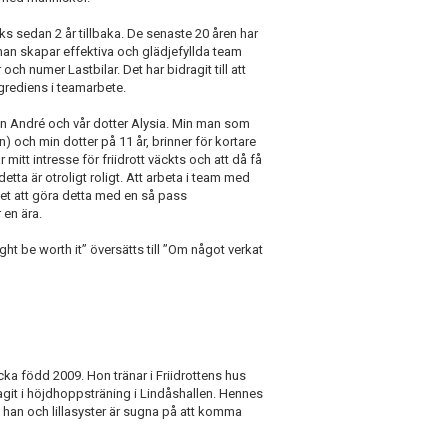
ks sedan 2 år tillbaka. De senaste 20 åren har
man skapar effektiva och glädjefyllda team
 och numer Lastbilar. Det har bidragit till att
ngrediens i teamarbete.
 man André och vår dotter Alysia. Min man som
) och min dotter på 11 år, brinner för kortare
itt intresse för friidrott väckts och att då få
detta är otroligt roligt. Att arbeta i team med
et att göra detta med en så pass
 en ära.
ht be worth it” översätts till ”Om något verkat
ka född 2009. Hon tränar i Friidrottens hus
agit i höjdhoppsträning i Lindåshallen. Hennes
en han och lillasyster är sugna på att komma