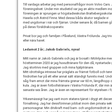
Till vardags arbetar jag med personalfrågor inom Volvo Cars. J
föreningslivet. Under min studietid var jag en aktiv medlem
föreningen är sprungen ur högstadieskolan Brattebergsskolan
Hawila och Astrid Finne. Med dessa båda skutor seglade vi
med ungdomar i när och fjärran. Under senare år, då barnen gåt
på deras föräldrakooperativ.
Privat bor jag och familjen i Påvelund, Västra Frölunda. Jag triv
eller nära havet.
Ledamot 2 år; Jakob Gabriels, nyval
Mitt namn är Jakob Gabriels och jag är bosatt i Mölnlycke med
höstterminen 2020 är jag huvudtränare för den då, nystartade
Jag stortrivs med gruppen och mina hjälptränare.
Mitt idrottsliga intresse har präglats av främst fotboll och ten
friidrotten har på ett eller annat sätt ständigt funnits med. Und
såg fram emot där mina främsta grenar var 60 m, längdhopp 
kula. Jag är även fotbollstränare i Västra Frölunda IF, där min ä
senaste sex åren. Jag är även en representant för styrelsen i f
Yrkesmässigt har jag varit inom statens tjänst i drygt ett de
förvaltning. Jag har dessförinnan jobbat inom den privata sek
personvagnar. Min drivkraft med barn- och ungdomsidrott är at