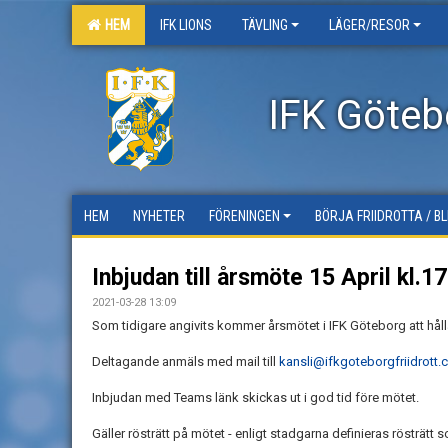
HEM
IFK LIONS
TÄVLING
LÄGER/RESOR
IFK Götebo
HEM
NYHETER
FÖRENINGEN
BÖRJA FRIIDROTTA / B
Inbjudan till årsmöte 15 April kl.1
2021-03-28 13:09
Som tidigare angivits kommer årsmötet i IFK Göteborg att hål
Deltagande anmäls med mail till
kansli@ifkgoteborgfriidrott
Inbjudan med Teams länk skickas ut i god tid före mötet.
Gäller rösträtt på mötet - enligt stadgarna definieras rösträtt 