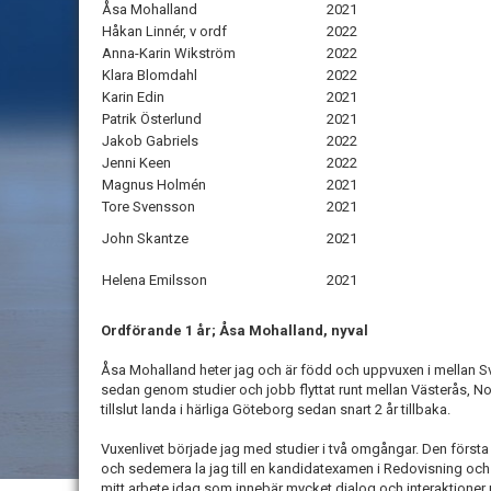
Åsa Mohalland
2021
Håkan Linnér, v ordf
2022
Anna-Karin Wikström
2022
Klara Blomdahl
2022
Karin Edin
2021
Patrik Österlund
2021
Jakob Gabriels
2022
Jenni Keen
2022
Magnus Holmén
2021
Tore Svensson
2021
John Skantze
2021
Helena Emilsson
2021
Ordförande 1 år; Åsa Mohalland, nyval
Åsa Mohalland heter jag och är född och uppvuxen i mellan Sve
sedan genom studier och jobb flyttat runt mellan Västerås, No
tillslut landa i härliga Göteborg sedan snart 2 år tillbaka.
Vuxenlivet började jag med studier i två omgångar. Den förs
och sedemera la jag till en kandidatexamen i Redovisning och 
mitt arbete idag som innebär mycket dialog och interaktione