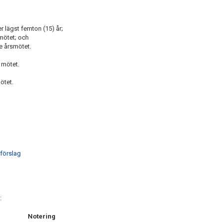
 lägst femton (15) år;
mötet; och
e årsmötet.
 mötet.
ötet.
 förslag
:
Notering