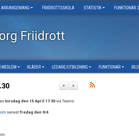
ARRANGEMANG
FRIIDROTTSSKOLA
STATISTIK
FUNKTIONÄR 
rg Friidrott
LI MEDLEM
KLÄDER
LEDARE/UTBILDNING
FUNKTIONÄR
BIL
7.30
<
>
las
torsdag den
15 April 17.30
via Teams.
.com
senast
fredag den
9/4
.
som: