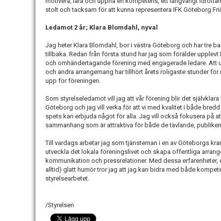
motivera, lära och uppnå en kompetens, ett långvarigt idrott
stolt och tacksam för att kunna representera IFK Göteborg Frii
Ledamot 2 år; Klara Blomdahl, nyval
Jag heter Klara Blomdahl, bor i västra Göteborg och har tre barn
tillbaka. Redan från första stund har jag som förälder upplev
och omhändertagande förening med engagerade ledare. Att u
och andra arrangemang har tillhört årets roligaste stunder för mi
upp för föreningen.
Som styrelseledamot vill jag att vår förening blir det självklara va
Göteborg och jag vill verka för att vi med kvalitet i både bred
spets kan erbjuda något för alla. Jag vill också fokusera på 
sammanhang som är attraktiva för både de tävlande, publike
Till vardags arbetar jag som tjänsteman i en av Göteborgs k
utveckla det lokala föreningslivet och skapa offentliga arra
kommunikation och pressrelationer. Med dessa erfarenheter, en 
alltid) glatt humör tror jag att jag kan bidra med både kompete
styrelsearbetet.
/Styrelsen