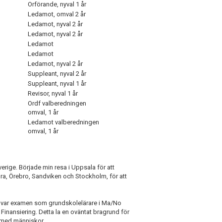
Orförande, nyval 1 år
Ledamot, omval 2 år
Ledamot, nyval 2 år
Ledamot, nyval 2 år
Ledamot
Ledamot
Ledamot, nyval 2 år
Suppleant, nyval 2 år
Suppleant, nyval 1 år
Revisor, nyval 1 år
Ordf valberedningen
omval, 1 år
Ledamot valberedningen
omval, 1 år
rige. Började min resa i Uppsala för att
ra, Örebro, Sandviken och Stockholm, för att
ta var examen som grundskolelärare i Ma/No
Finansiering. Detta la en oväntat bragrund för
r med människor.