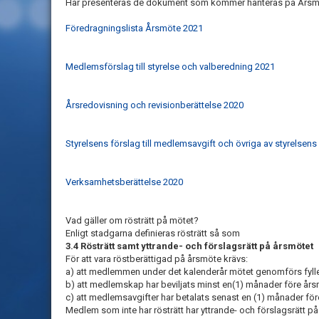
Här presenteras de dokument som kommer hanteras på Årsm
Föredragningslista Årsmöte 2021
Medlemsförslag till styrelse och valberedning 2021
Årsredovisning och revisionberättelse 2020
Styrelsens förslag till medlemsavgift och övriga av styrelsens
Verksamhetsberättelse 2020
Vad gäller om rösträtt på mötet?
Enligt stadgarna definieras rösträtt så som
3.4 Rösträtt samt yttrande- och förslagsrätt på årsmötet
För att vara röstberättigad på årsmöte krävs:
a) att medlemmen under det kalenderår mötet genomförs fyller
b) att medlemskap har beviljats minst en(1) månader före års
c) att medlemsavgifter har betalats senast en (1) månader för
Medlem som inte har rösträtt har yttrande- och förslagsrätt på