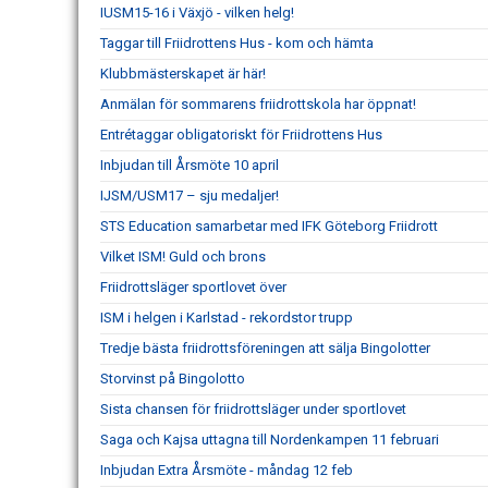
IUSM15-16 i Växjö - vilken helg!
Taggar till Friidrottens Hus - kom och hämta
Klubbmästerskapet är här!
Anmälan för sommarens friidrottskola har öppnat!
Entrétaggar obligatoriskt för Friidrottens Hus
Inbjudan till Årsmöte 10 april
IJSM/USM17 – sju medaljer!
STS Education samarbetar med IFK Göteborg Friidrott
Vilket ISM! Guld och brons
Friidrottsläger sportlovet över
ISM i helgen i Karlstad - rekordstor trupp
Tredje bästa friidrottsföreningen att sälja Bingolotter
Storvinst på Bingolotto
Sista chansen för friidrottsläger under sportlovet
Saga och Kajsa uttagna till Nordenkampen 11 februari
Inbjudan Extra Årsmöte - måndag 12 feb