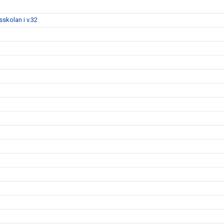
tsskolan i v.32