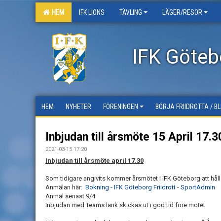
HEM
IFK LIONS
TÄVLING
LÄGER/RESOR
IFK Götebo
HEM
NYHETER
FÖRENINGEN
BÖRJA FRIIDROTTA / B
Inbjudan till årsmöte 15 April 17.3
2021-03-15 17:20
Inbjudan till årsmöte april 17.30
Som tidigare angivits kommer årsmötet i IFK Göteborg att håll
Anmälan här:
Bokning - IFK Göteborg Friidrott - SportAdmin
Anmäl senast 9/4
Inbjudan med Teams länk skickas ut i god tid före mötet