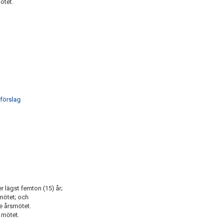
ötet.
 förslag
 lägst femton (15) år;
mötet; och
e årsmötet.
 mötet.