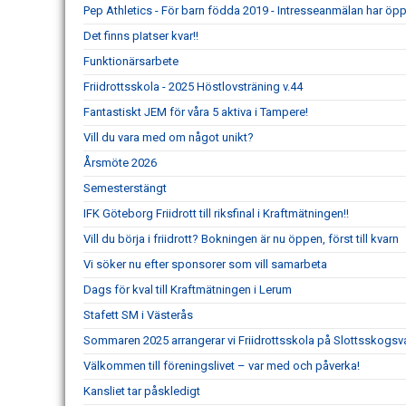
Pep Athletics - För barn födda 2019 - Intresseanmälan har öpp
Det finns pIatser kvar!!
Funktionärsarbete
Friidrottsskola - 2025 Höstlovsträning v.44
Fantastiskt JEM för våra 5 aktiva i Tampere!
Vill du vara med om något unikt?
Årsmöte 2026
Semesterstängt
IFK Göteborg Friidrott till riksfinal i Kraftmätningen!!
Vill du börja i friidrott? Bokningen är nu öppen, först till kvarn
Vi söker nu efter sponsorer som vill samarbeta
Dags för kval till Kraftmätningen i Lerum
Stafett SM i Västerås
Sommaren 2025 arrangerar vi Friidrottsskola på Slottsskogsv
Välkommen till föreningslivet – var med och påverka!
Kansliet tar påskledigt