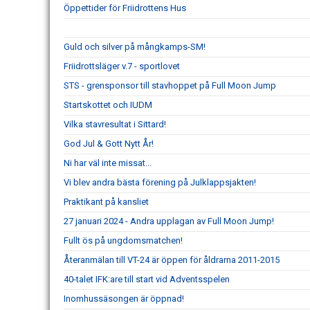
Öppettider för Friidrottens Hus
Guld och silver på mångkamps-SM!
Friidrottsläger v.7 - sportlovet
STS - grensponsor till stavhoppet på Full Moon Jump
Startskottet och IUDM
Vilka stavresultat i Sittard!
God Jul & Gott Nytt År!
Ni har väl inte missat...
Vi blev andra bästa förening på Julklappsjakten!
Praktikant på kansliet
27 januari 2024 - Andra upplagan av Full Moon Jump!
Fullt ös på ungdomsmatchen!
Återanmälan till VT-24 är öppen för åldrarna 2011-2015
40-talet IFK:are till start vid Adventsspelen
Inomhussäsongen är öppnad!