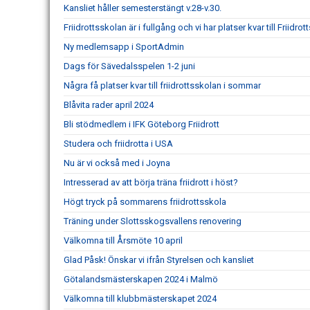
Kansliet håller semesterstängt v.28-v.30.
Friidrottsskolan är i fullgång och vi har platser kvar till Friidrot
Ny medlemsapp i SportAdmin
Dags för Sävedalsspelen 1-2 juni
Några få platser kvar till friidrottsskolan i sommar
Blåvita rader april 2024
Bli stödmedlem i IFK Göteborg Friidrott
Studera och friidrotta i USA
Nu är vi också med i Joyna
Intresserad av att börja träna friidrott i höst?
Högt tryck på sommarens friidrottsskola
Träning under Slottsskogsvallens renovering
Välkomna till Årsmöte 10 april
Glad Påsk! Önskar vi ifrån Styrelsen och kansliet
Götalandsmästerskapen 2024 i Malmö
Välkomna till klubbmästerskapet 2024