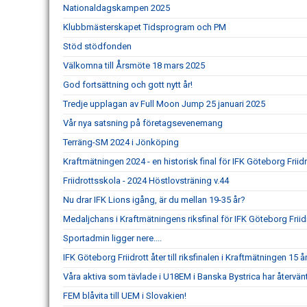
Nationaldagskampen 2025
Klubbmästerskapet Tidsprogram och PM
Stöd stödfonden
Välkomna till Årsmöte 18 mars 2025
God fortsättning och gott nytt år!
Tredje upplagan av Full Moon Jump 25 januari 2025
Vår nya satsning på företagsevenemang
Terräng-SM 2024 i Jönköping
Kraftmätningen 2024 - en historisk final för IFK Göteborg Friidr
Friidrottsskola - 2024 Höstlovsträning v.44
Nu drar IFK Lions igång, är du mellan 19-35 år?
Medaljchans i Kraftmätningens riksfinal för IFK Göteborg Friid
Sportadmin ligger nere....
IFK Göteborg Friidrott åter till riksfinalen i Kraftmätningen 15 år
Våra aktiva som tävlade i U18EM i Banska Bystrica har återvä
FEM blåvita till UEM i Slovakien!