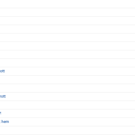
ott
rott
!
nt hem